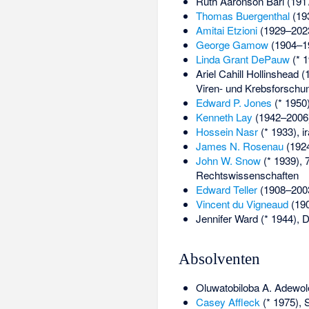
Ruth Aaronson Bari
(1917
Thomas Buergenthal
(193
Amitai Etzioni
(1929–2023
George Gamow
(1904–19
Linda Grant DePauw
(* 1
Ariel Cahill Hollinshead
(1
Viren- und Krebsforschu
Edward P. Jones
(* 1950)
Kenneth Lay
(1942–2006)
Hossein Nasr
(* 1933), i
James N. Rosenau
(1924
John W. Snow
(* 1939), 
Rechtswissenschaften
Edward Teller
(1908–2003
Vincent du Vigneaud
(190
Jennifer Ward
(* 1944), D
Absolventen
Oluwatobiloba A. Adewol
Casey Affleck
(* 1975), 