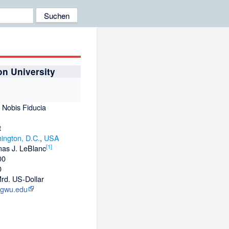
n University
 Nobis Fiducia
t
ington, D.C.
,
USA
[
1
]
as J. LeBlanc
00
0
Mrd. US-Dollar
gwu.edu