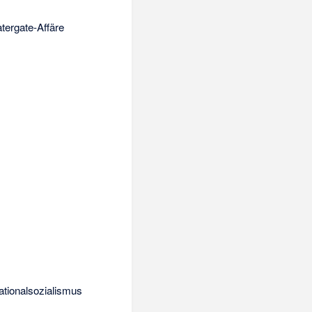
atergate-Affäre
ationalsozialismus