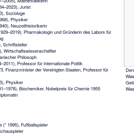
–2005), Mathematikerin
4–2023), Jurist
), Soziologe
68), Physiker
940), Neuzeithistorikerin
929–2019), Pharmakologin und Gründerin des Labors für
ng
, Schriftsteller
, Wirtschaftswissenschaftler
ranischer Philosoph
–2011), Professor für Internationale Politik
73. Finanzminister der Vereinigten Staaten, Professor für
Den
Was
), Physiker
Gel
1–1978), Biochemiker, Nobelpreis für Chemie 1955
Wash
iplomatin
e
(* 1995), Fußballspieler
Schauspieler