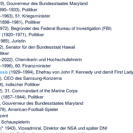
9), Gouverneur des Bundesstaates Maryland
90–1933), Politiker
1963), 51. Kriegsminister
1898–1981), Politiker
72), Begründer des Federal Bureau of Investigation (FBI)
r
(1920–1971), Politiker
85), Juristin
), Senator für den Bundesstaat Hawaii
tiker
2022), Chemikerin und Hochschullehrerin
1996), 60. Finanzminister
ssis
(1929–1994), Ehefrau von John F. Kennedy und damit First Lad
), CEO des Samsung-Konzerns
, indischer Politiker
2), 31. Commandant of the Marine Corps
(1857–1944), Politiker
, Gouverneur des Bundesstaates Maryland
9), American-Football-Spieler
zent
 Schauspielerin
(* 1943), Vizeadmiral, Direktor der NSA und später DNI