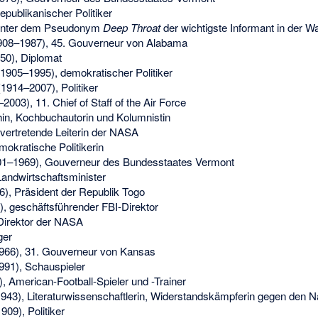
publikanischer Politiker
unter dem Pseudonym
Deep Throat
der wichtigste Informant in der W
08–1987), 45. Gouverneur von Alabama
50), Diplomat
1905–1995), demokratischer Politiker
1914–2007), Politiker
2003), 11. Chief of Staff of the Air Force
hin, Kochbuchautorin und Kolumnistin
llvertretende Leiterin der NASA
mokratische Politikerin
1–1969), Gouverneur des Bundesstaates Vermont
Landwirtschaftsminister
6), Präsident der Republik Togo
, geschäftsführender FBI-Direktor
Direktor der NASA
ger
66), 31. Gouverneur von Kansas
91), Schauspieler
 American-Football-Spieler und -Trainer
43), Literaturwissenschaftlerin, Widerstandskämpferin gegen den N
09), Politiker