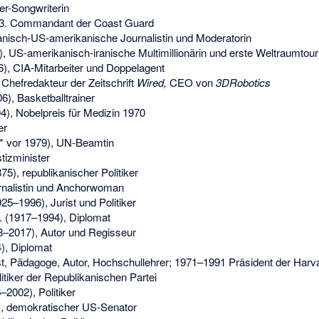
er-Songwriterin
23. Commandant der Coast Guard
anisch-US-amerikanische Journalistin und Moderatorin
), US-amerikanisch-iranische Multimillionärin und erste Weltraumtouri
), CIA-Mitarbeiter und Doppelagent
 Chefredakteur der Zeitschrift
Wired,
CEO von
3DRobotics
), Basketballtrainer
), Nobelpreis für Medizin 1970
er
* vor 1979), UN-Beamtin
tizminister
5), republikanischer Politiker
rnalistin und Anchorwoman
25–1996), Jurist und Politiker
.
(1917–1994), Diplomat
–2017), Autor und Regisseur
), Diplomat
st, Pädagoge, Autor, Hochschullehrer; 1971–1991 Präsident der Harva
litiker der Republikanischen Partei
2002), Politiker
, demokratischer US-Senator