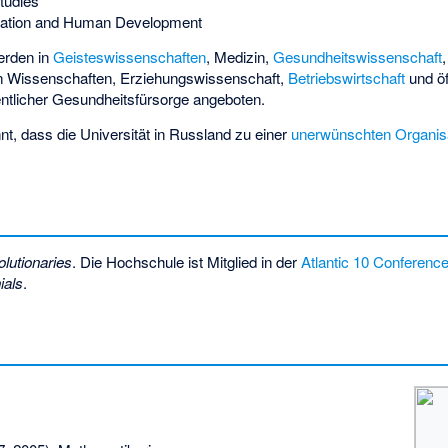
tudies
cation and Human Development
erden in
Geisteswissenschaften
, Medizin,
Gesundheitswissenschaft
n Wissenschaften, Erziehungswissenschaft,
Betriebswirtschaft
und öf
ffentlicher Gesundheitsfürsorge angeboten.
t, dass die Universität in Russland zu einer
unerwünschten Organis
lutionaries
. Die Hochschule ist Mitglied in der
Atlantic 10 Conferenc
ials
.