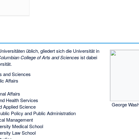
ersitäten üblich, gliedert sich die Universität in
olumbian College of Arts and Sciences
ist dabei
sität.
ts and Sciences
c Affairs
onal Affairs
and Health Services
George Washi
d Applied Science
ublic Policy and Public Administration
tical Management
rsity Medical School
ersity Law School