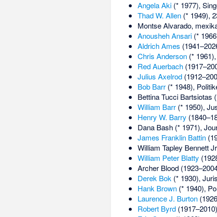
Angela Aki
(* 1977), Sing
Thad W. Allen
(* 1949), 
Montse Alvarado
, mexik
Anousheh Ansari
(* 1966
Aldrich Ames
(1941–2026
Chris Anderson
(* 1961),
Red Auerbach
(1917–2006
Julius Axelrod
(1912–2004
Bob Barr
(* 1948), Politik
Bettina Tucci Bartsiotas
(
William Barr
(* 1950), Jus
Henry W. Barry
(1840–187
Dana Bash
(* 1971), Jou
James Franklin Battin
(19
William Tapley Bennett Jr
William Peter Blatty
(1928
Archer Blood
(1923–2004
Derek Bok
(* 1930), Juri
Hank Brown
(* 1940), Po
Laurence J. Burton
(1926–
Robert Byrd
(1917–2010)