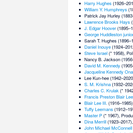
Harry Hughes
(1926–201
William Y. Humphreys
(18
Patrick Jay Hurley
(1883–
Lawrence Brooks Hays
(
J. Edgar Hoover
(1895–19
George Huddleston junio
Sarah T. Hughes
(1896–19
Daniel Inouye
(1924–2012
Steve Israel
(* 1958), Poli
Nancy B. Jackson
(1956–
David M. Kennedy
(1905–
Jacqueline Kennedy Ona
Lee Kun-hee
(1942–2020
S. M. Krishna
(1932–2024)
Charles C. Krulak
(* 194
Francis Preston Blair Lee
Blair Lee III.
(1916–1985)
Tuffy Leemans
(1912–197
Master P
(* 1967), Produ
Dina Merrill
(1923–2017),
John Michael McConnell