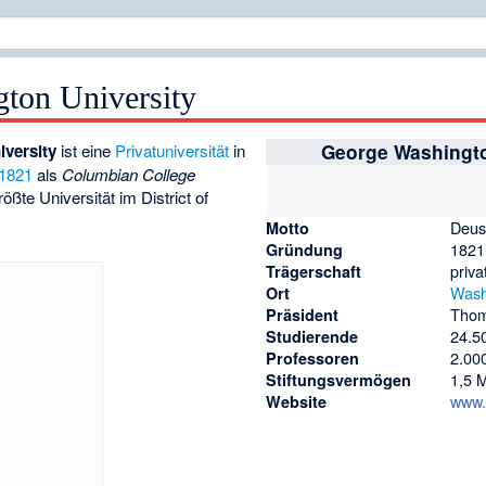
ton University
versity
ist eine
Privatuniversität
in
George Washingto
1821
als
Columbian College
ößte Universität im District of
Deus
Motto
1821
Gründung
priva
Trägerschaft
Wash
Ort
Thom
Präsident
24.5
Studierende
2.00
Professoren
1,5 
Stiftungsvermögen
www.
Website