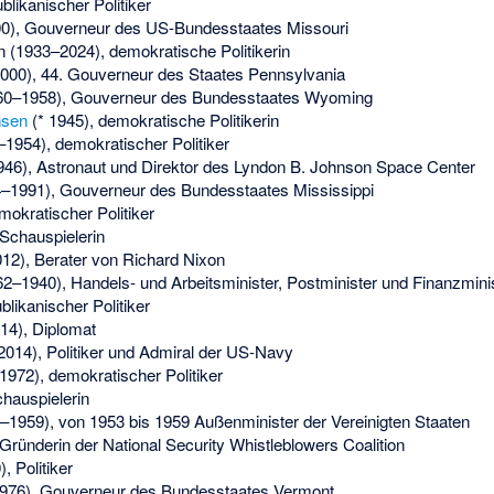
blikanischer Politiker
0), Gouverneur des US-Bundesstaates Missouri
n
(1933–2024), demokratische Politikerin
00), 44. Gouverneur des Staates Pennsylvania
0–1958), Gouverneur des Bundesstaates Wyoming
nsen
(* 1945), demokratische Politikerin
1954), demokratischer Politiker
946), Astronaut und Direktor des Lyndon B. Johnson Space Center
–1991), Gouverneur des Bundesstaates Mississippi
mokratischer Politiker
 Schauspielerin
2), Berater von Richard Nixon
2–1940), Handels- und Arbeitsminister, Postminister und Finanzmini
blikanischer Politiker
4), Diplomat
014), Politiker und Admiral der US-Navy
972), demokratischer Politiker
chauspielerin
1959), von 1953 bis 1959 Außenminister der Vereinigten Staaten
 Gründerin der National Security Whistleblowers Coalition
 Politiker
976), Gouverneur des Bundesstaates Vermont