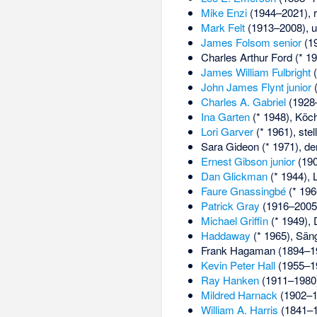
Mike Enzi
(1944–2021), re
Mark Felt
(1913–2008), 
James Folsom senior
(19
Charles Arthur Ford
(* 19
James William Fulbright
(
John James Flynt junior
(
Charles A. Gabriel
(1928–
Ina Garten
(* 1948), Köc
Lori Garver
(* 1961), ste
Sara Gideon
(* 1971), de
Ernest Gibson junior
(190
Dan Glickman
(* 1944), 
Faure Gnassingbé
(* 196
Patrick Gray
(1916–2005)
Michael Griffin
(* 1949), 
Haddaway
(* 1965), Sän
Frank Hagaman
(1894–19
Kevin Peter Hall
(1955–19
Ray Hanken
(1911–1980),
Mildred Harnack
(1902–19
William A. Harris
(1841–19