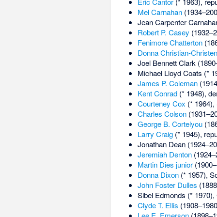
Eric Cantor
(* 1963), repu
Mel Carnahan
(1934–200
Jean Carpenter Carnaha
Robert P. Casey
(1932–20
Fenimore Chatterton
(186
Donna Christian-Christe
Joel Bennett Clark
(1890–
Michael Lloyd Coats
(* 1
James P. Coleman
(1914
Kent Conrad
(* 1948), de
Courteney Cox
(* 1964),
Charles Colson
(1931–201
George B. Cortelyou
(186
Larry Craig
(* 1945), repu
Jonathan Dean
(1924–201
Jeremiah Denton
(1924–2
Martin Dies junior
(1900–1
Donna Dixon
(* 1957), S
John Foster Dulles
(1888–
Sibel Edmonds
(* 1970),
Clyde T. Ellis
(1908–1980),
Lee E. Emerson
(1898–1