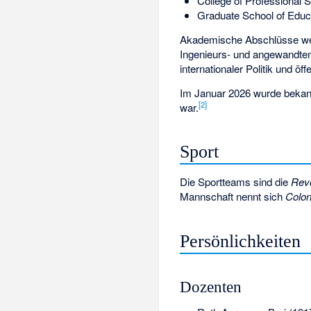
College of Professional S
Graduate School of Edu
Akademische Abschlüsse w
Ingenieurs- und angewandte
internationaler Politik und ö
Im Januar 2026 wurde bekann
[
2
]
war.
Sport
Die Sportteams sind die
Revo
Mannschaft nennt sich
Colon
Persönlichkeiten
Dozenten