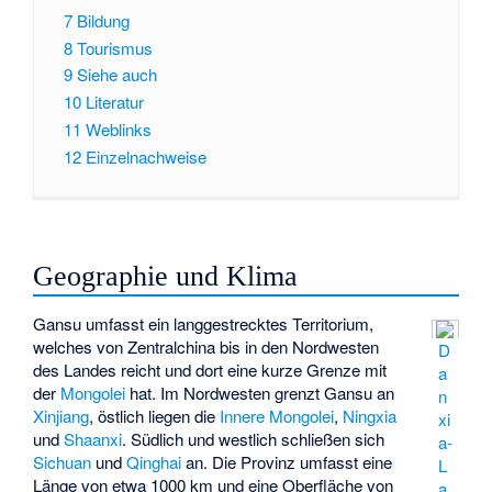
7
Bildung
8
Tourismus
9
Siehe auch
10
Literatur
11
Weblinks
12
Einzelnachweise
Geographie und Klima
Gansu umfasst ein langgestrecktes Territorium,
welches von Zentralchina bis in den Nordwesten
D
des Landes reicht und dort eine kurze Grenze mit
a
der
Mongolei
hat. Im Nordwesten grenzt Gansu an
n
Xinjiang
, östlich liegen die
Innere Mongolei
,
Ningxia
xi
und
Shaanxi
. Südlich und westlich schließen sich
a-
Sichuan
und
Qinghai
an. Die Provinz umfasst eine
L
Länge von etwa 1000 km und eine Oberfläche von
a