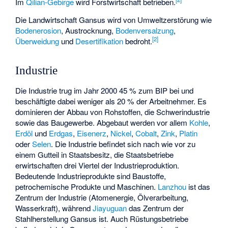
Im
Qilian-Gebirge
wird Forstwirtschaft betrieben.
Die Landwirtschaft Gansus wird von Umweltzerstörung wie
Bodenerosion
, Austrocknung,
Bodenversalzung
,
[
2
]
Überweidung
und
Desertifikation
bedroht.
Industrie
Die Industrie trug im Jahr 2000 45 % zum BIP bei und
beschäftigte dabei weniger als 20 % der Arbeitnehmer. Es
dominieren der Abbau von Rohstoffen, die Schwerindustrie
sowie das Baugewerbe. Abgebaut werden vor allem
Kohle
,
Erdöl
und
Erdgas
,
Eisenerz
,
Nickel
,
Cobalt
,
Zink
,
Platin
oder
Selen
. Die Industrie befindet sich nach wie vor zu
einem Gutteil in Staatsbesitz, die Staatsbetriebe
erwirtschaften drei Viertel der Industrieproduktion.
Bedeutende Industrieprodukte sind Baustoffe,
petrochemische Produkte und Maschinen.
Lanzhou
ist das
Zentrum der Industrie (Atomenergie, Ölverarbeitung,
Wasserkraft), während
Jiayuguan
das Zentrum der
Stahlherstellung Gansus ist. Auch Rüstungsbetriebe