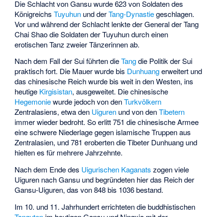
Die
Schlacht von Gansu
wurde 623 von Soldaten des
Königreichs
Tuyuhun
und der
Tang-Dynastie
geschlagen.
Vor und während der Schlacht lenkte der General der Tang
Chai Shao
die Soldaten der Tuyuhun durch einen
erotischen Tanz zweier Tänzerinnen ab.
Nach dem Fall der Sui führten die
Tang
die Politik der Sui
praktisch fort. Die Mauer wurde bis
Dunhuang
erweitert und
das chinesische Reich wurde bis weit in den Westen, ins
heutige
Kirgisistan
, ausgeweitet. Die chinesische
Hegemonie
wurde jedoch von den
Turkvölkern
Zentralasiens, etwa den
Uiguren
und von den
Tibetern
immer wieder bedroht. So erlitt 751 die chinesische Armee
eine schwere Niederlage gegen islamische Truppen aus
Zentralasien, und 781 eroberten die Tibeter Dunhuang und
hielten es für mehrere Jahrzehnte.
Nach dem Ende des
Uigurischen Kaganats
zogen viele
Uiguren nach Gansu und begründeten hier das
Reich der
Gansu-Uiguren
, das von 848 bis 1036 bestand.
Im 10. und 11. Jahrhundert errichteten die buddhistischen
Tanguten
im heutigen Gansu und Ningxia mit der