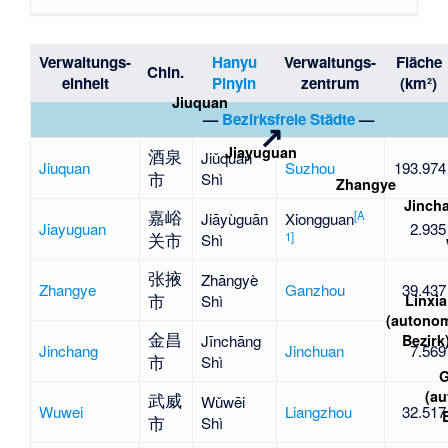
Verwaltungs-
Hanyu
Verwaltungs-
Fläche
Chin.
einheit
Pinyin
zentrum
(km²)
Jiuquan
—
Bezirksfreie Städte
—
↗
Jiayuguan
酒泉
Jiǔquán
Jiuquan
Suzhou
193.974
市
Shì
Zhangye
Jinch
嘉峪
[
A
Jiāyùguān
Xiongguan
Jiayuguan
2.935
1
]
关市
Shì
张掖
Zhāngyè
Zhangye
Ganzhou
39.437
市
Linxia
Shì
(autono
金昌
Bezirk
Jīnchāng
Jinchang
Jinchuan
7.569
市
Shì
G
(a
武威
Wǔwēi
Wuwei
Liangzhou
32.517
市
Shì