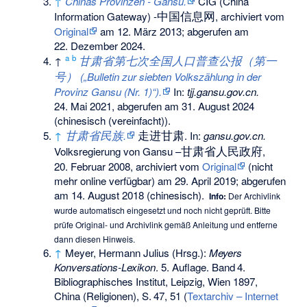
↑
Chinas Provinzen - Gansu.
CIG (China
中国信息网
Information Gateway) -
, archiviert vom
Original
am
12. März 2013
;
abgerufen am
22. Dezember 2024
.
甘肃省第七次全国人口普查公报（第一
a
b
↑
号）
(„Bulletin zur siebten Volkszählung in der
Provinz Gansu (Nr. 1)“).
In:
tjj.gansu.gov.cn.
24. Mai 2021,
abgerufen am 31. August 2024
(chinesisch (vereinfacht)).
甘肃省民族
走进甘肃
↑
.
. In:
gansu.gov.cn.
甘肃省人民政府
Volksregierung von Gansu –
,
20. Februar 2008, archiviert vom
Original
(nicht
mehr online verfügbar) am
29. April 2019
;
abgerufen
am 14. August 2018
(chinesisch).
Info:
Der Archivlink
wurde automatisch eingesetzt und noch nicht geprüft. Bitte
prüfe Original- und Archivlink gemäß
Anleitung
und entferne
dann diesen Hinweis.
↑
Meyer, Hermann Julius (Hrsg.):
Meyers
Konversations-Lexikon
. 5. Auflage.
Band
4
.
Bibliographisches Institut, Leipzig, Wien 1897,
China (Religionen),
S.
47, 51
(
Textarchiv – Internet