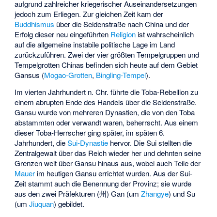
aufgrund zahlreicher kriegerischer Auseinandersetzungen
jedoch zum Erliegen. Zur gleichen Zeit kam der
Buddhismus
über die Seidenstraße nach China und der
Erfolg dieser neu eingeführten
Religion
ist wahrscheinlich
auf die allgemeine instabile politische Lage im Land
zurückzuführen. Zwei der vier größten Tempelgruppen und
Tempelgrotten Chinas befinden sich heute auf dem Gebiet
Gansus (
Mogao-Grotten
,
Bingling-Tempel
).
Im vierten Jahrhundert n. Chr. führte die Toba-Rebellion zu
einem abrupten Ende des Handels über die Seidenstraße.
Gansu wurde von mehreren Dynastien, die von den Toba
abstammten oder verwandt waren, beherrscht. Aus einem
dieser Toba-Herrscher ging später, im späten 6.
Jahrhundert, die
Sui-Dynastie
hervor. Die Sui stellten die
Zentralgewalt über das Reich wieder her und dehnten seine
Grenzen weit über Gansu hinaus aus, wobei auch Teile der
Mauer
im heutigen Gansu errichtet wurden. Aus der Sui-
Zeit stammt auch die Benennung der Provinz; sie wurde
aus den zwei Präfekturen (州) Gan (um
Zhangye
) und Su
(um
Jiuquan
) gebildet.