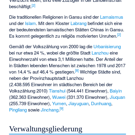
[
2
]
beschäftigt.
Die traditionellen Religionen in Gansu sind der
Lamaismus
und der
Islam
. Mit dem Kloster
Labrang
befindet sich eine
der bedeutendsten lamaistischen Stätten Chinas in Gansu.
[
2
]
Es kommt gelegentlich zu religiös motivierten Unruhen.
Gemäß der Volkszählung von 2000 lag die
Urbanisierung
bei nur etwa 24 %, wobei die größte Stadt
Lanzhou
eine
Einwohnerzahl von etwa 3,1 Millionen hatte. Der Anteil der
in Städten lebenden Menschen ist zwischen 1978 und 2017
[
8
]
von 14,4 % auf 46,4 % gestiegen.
Wichtige Städte sind,
neben der Provinzhauptstadt Lanzhou
(2.438.595 Einwohner im städtischen Bereich bei der
Volkszählung 2010)
Tianshui
(544.441 Einwohner),
Baiyin
(362.363 Einwohner),
Wuwei
(331.370 Einwohner),
Jiuquan
(255.739 Einwohner),
Yumen
,
Jiayuguan
,
Dunhuang
,
[
9
]
Pingliang
sowie
Jinchang
.
Verwaltungsgliederung