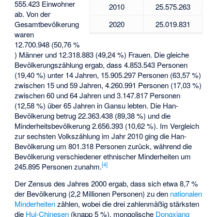
555.423 Einwohner
2010
25.575.263
ab. Von der
Gesamtbevölkerung
2020
25.019.831
waren
12.700.948 (50,76 %
) Männer und 12.318.883 (49,24 %) Frauen. Die gleiche
Bevölkerungszählung ergab, dass 4.853.543 Personen
(19,40 %) unter 14 Jahren, 15.905.297 Personen (63,57 %)
zwischen 15 und 59 Jahren, 4.260.991 Personen (17,03 %)
zwischen 60 und 64 Jahren und 3.147.817 Personen
(12,58 %) über 65 Jahren in Gansu lebten. Die Han-
Bevölkerung betrug 22.363.438 (89,38 %) und die
Minderheitsbevölkerung 2.656.393 (10,62 %). Im Vergleich
zur sechsten Volkszählung im Jahr 2010 ging die Han-
Bevölkerung um 801.318 Personen zurück, während die
Bevölkerung verschiedener ethnischer Minderheiten um
[
4
]
245.895 Personen zunahm.
Der Zensus des Jahres 2000 ergab, dass sich etwa 8,7 %
der Bevölkerung (2,2 Millionen Personen) zu den
nationalen
Minderheiten
zählen, wobei die drei zahlenmäßig stärksten
die
Hui-Chinesen
(knapp 5 %), mongolische
Dongxiang