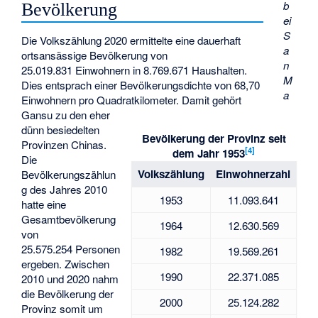
b
Bevölkerung
ei
S
Die Volkszählung 2020 ermittelte eine dauerhaft
a
ortsansässige Bevölkerung von
n
25.019.831 Einwohnern in 8.769.671 Haushalten.
M
Dies entsprach einer Bevölkerungsdichte von 68,70
a
Einwohnern pro Quadratkilometer. Damit gehört
Gansu zu den eher
dünn besiedelten
Bevölkerung der Provinz seit
Provinzen Chinas.
[
4
]
dem Jahr 1953
Die
Volkszählung
Einwohnerzahl
Bevölkerungszählun
g des Jahres 2010
1953
11.093.641
hatte eine
Gesamtbevölkerung
1964
12.630.569
von
25.575.254 Personen
1982
19.569.261
ergeben. Zwischen
1990
22.371.085
2010 und 2020 nahm
die Bevölkerung der
2000
25.124.282
Provinz somit um