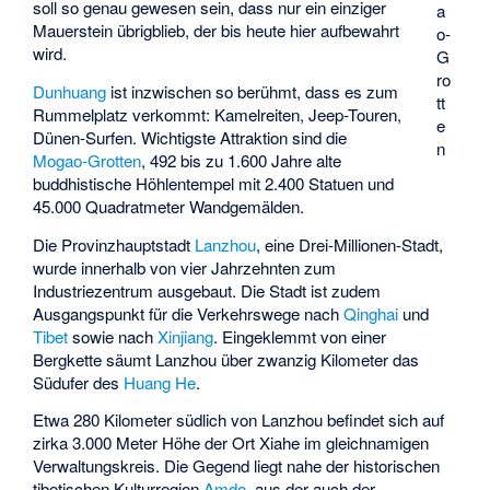
soll so genau gewesen sein, dass nur ein einziger
a
Mauerstein übrigblieb, der bis heute hier aufbewahrt
o-
wird.
G
ro
Dunhuang
ist inzwischen so berühmt, dass es zum
tt
Rummelplatz verkommt: Kamelreiten, Jeep-Touren,
e
Dünen-Surfen. Wichtigste Attraktion sind die
n
Mogao-Grotten
, 492 bis zu 1.600 Jahre alte
buddhistische Höhlentempel mit 2.400 Statuen und
45.000 Quadratmeter Wandgemälden.
Die Provinzhauptstadt
Lanzhou
, eine Drei-Millionen-Stadt,
wurde innerhalb von vier Jahrzehnten zum
Industriezentrum ausgebaut. Die Stadt ist zudem
Ausgangspunkt für die Verkehrswege nach
Qinghai
und
Tibet
sowie nach
Xinjiang
. Eingeklemmt von einer
Bergkette säumt Lanzhou über zwanzig Kilometer das
Südufer des
Huang He
.
Etwa 280 Kilometer südlich von Lanzhou befindet sich auf
zirka 3.000 Meter Höhe der Ort Xiahe im gleichnamigen
Verwaltungskreis. Die Gegend liegt nahe der historischen
tibetischen Kulturregion
Amdo
, aus der auch der