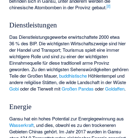
befinden sich in Gansu, unter anderem werden die
[
2
]
chinesische Atombomben in der Provinz gebaut.
Dienstleistungen
Das Dienstleistungsgewerbe erwirtschaftete 2000 etwa
36 % des BIP. Die wichtigsten Wirtschaftszweige sind hier
der Handel und Transport; Tourismus spielt eine immer
wichtigere Rolle und sind zu einer der wichtigsten
Einnahmequelle für diese traditionell arme Provinz
geworden. Zu den wichtigsten Sehenswürdigkeiten gehören
Teile der Großen Mauer,
buddhistische
Höhlentempel und
andere religiöse Stätten, die wilde Landschaft in der Wüste
Gobi
oder die Tierwelt mit
Großen Pandas
oder
Goldaffen
.
Energie
Gansu hat ein hohes Potential zur Energiegewinnung aus
Wasserkraft
, und dies, obwohl es zu den trockeneren
Gebieten Chinas gehört. Im Jahr 2017 wurden in Gansu
etwa 134,9 Terawattstunden elektrischer Energie generiert.