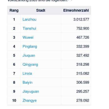
Rang
Stadt
Einwohnerzahl
1
Lanzhou
3.012.577
2
Tianshui
752.900
3
Wuwei
467.726
4
Pingliang
332.399
5
Jiuquan
327.492
6
Qingyang
318.298
7
Linxia
315.082
8
Baiyin
306.599
9
Jiayuguan
295.257
10
Zhangye
278.092