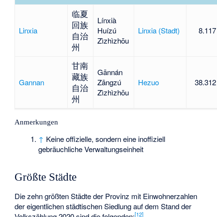
临夏
Línxià
回族
Linxia
Huízú
Linxia (Stadt)
8.117
自治
Zìzhìzhōu
州
甘南
Gānnán
藏族
Gannan
Zāngzú
Hezuo
38.312
自治
Zìzhìzhōu
州
Anmerkungen
↑
Keine offizielle, sondern eine inoffiziell
gebräuchliche Verwaltungseinheit
Größte Städte
Die zehn größten Städte der Provinz mit Einwohnerzahlen
der eigentlichen städtischen Siedlung auf dem Stand der
[
12
]
Volkszählung 2020 sind die folgenden: