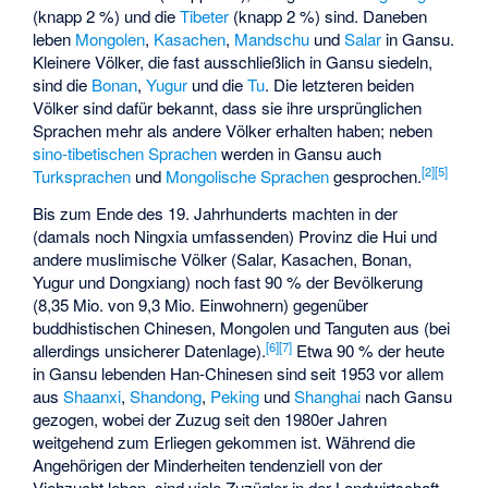
(knapp 2 %) und die
Tibeter
(knapp 2 %) sind. Daneben
leben
Mongolen
,
Kasachen
,
Mandschu
und
Salar
in Gansu.
Kleinere Völker, die fast ausschließlich in Gansu siedeln,
sind die
Bonan
,
Yugur
und die
Tu
. Die letzteren beiden
Völker sind dafür bekannt, dass sie ihre ursprünglichen
Sprachen mehr als andere Völker erhalten haben; neben
sino-tibetischen Sprachen
werden in Gansu auch
[
2
]
[
5
]
Turksprachen
und
Mongolische Sprachen
gesprochen.
Bis zum Ende des 19. Jahrhunderts machten in der
(damals noch Ningxia umfassenden) Provinz die Hui und
andere muslimische Völker (Salar, Kasachen, Bonan,
Yugur und Dongxiang) noch fast 90 % der Bevölkerung
(8,35 Mio. von 9,3 Mio. Einwohnern) gegenüber
buddhistischen Chinesen, Mongolen und Tanguten aus (bei
[
6
]
[
7
]
allerdings unsicherer Datenlage).
Etwa 90 % der heute
in Gansu lebenden Han-Chinesen sind seit 1953 vor allem
aus
Shaanxi
,
Shandong
,
Peking
und
Shanghai
nach Gansu
gezogen, wobei der Zuzug seit den 1980er Jahren
weitgehend zum Erliegen gekommen ist. Während die
Angehörigen der Minderheiten tendenziell von der
Viehzucht leben, sind viele Zuzügler in der Landwirtschaft