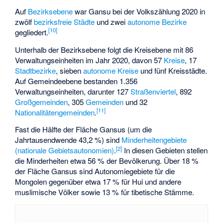
Auf
Bezirksebene
war Gansu bei der Volkszählung 2020 in
zwölf
bezirksfreie Städte
und zwei
autonome Bezirke
[
10
]
gegliedert.
Unterhalb der Bezirksebene folgt die Kreisebene mit 86
Verwaltungseinheiten im Jahr 2020, davon 57
Kreise
, 17
Stadtbezirke
, sieben
autonome Kreise
und fünf Kreisstädte.
Auf Gemeindeebene bestanden 1.356
Verwaltungseinheiten, darunter 127
Straßenviertel
, 892
Großgemeinden
, 305
Gemeinden
und 32
[
11
]
Nationalitätengemeinden
.
Fast die Hälfte der Fläche Gansus (um die
Jahrtausendwende 43,2 %) sind
Minderheitengebiete
[
2
]
(nationale Gebietsautonomien)
.
In diesen Gebieten stellen
die Minderheiten etwa 56 % der Bevölkerung. Über 18 %
der Fläche Gansus sind Autonomiegebiete für die
Mongolen gegenüber etwa 17 % für Hui und andere
muslimische Völker sowie 13 % für tibetische Stämme.