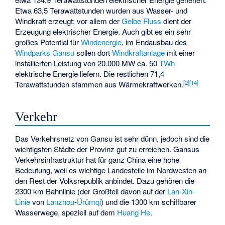
Etwa 63,5 Terawattstunden wurden aus Wasser- und
Windkraft erzeugt; vor allem der
Gelbe Fluss
dient der
Erzeugung elektrischer Energie. Auch gibt es ein sehr
großes Potential für
Windenergie
, im Endausbau des
Windparks Gansu
sollen dort
Windkraftanlage
mit einer
installierten Leistung von 20.000 MW ca. 50
TWh
elektrische Energie liefern. Die restlichen 71,4
[
2
]
[
14
]
Terawattstunden stammen aus Wärmekraftwerken.
Verkehr
Das Verkehrsnetz von Gansu ist sehr dünn, jedoch sind die
wichtigsten Städte der Provinz gut zu erreichen. Gansus
Verkehrsinfrastruktur hat für ganz China eine hohe
Bedeutung, weil es wichtige Landesteile im Nordwesten an
den Rest der Volksrepublik anbindet. Dazu gehören die
2300 km Bahnlinie (der Großteil davon auf der
Lan-Xin-
Linie
von
Lanzhou
-
Ürümqi
) und die 1300 km schiffbarer
Wasserwege, speziell auf dem
Huang He
.