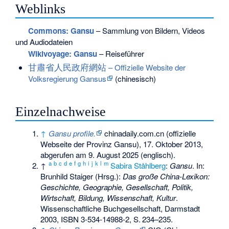
Weblinks
Commons
: Gansu
– Sammlung von Bildern, Videos
und Audiodateien
Wikivoyage: Gansu
– Reiseführer
甘肅省人民政府網站
– Offizielle Website der
Volksregierung Gansus
(chinesisch)
Einzelnachweise
↑
Gansu profile.
chinadaily.com.cn (offizielle
Webseite der Provinz Gansu), 17. Oktober 2013,
abgerufen am 9. August 2025
(englisch).
a
b
c
d
e
f
g
h
i
j
k
l
m
↑
Sabira Ståhlberg
:
Gansu
. In:
Brunhild Staiger (Hrsg.):
Das große China-Lexikon:
Geschichte, Geographie, Gesellschaft, Politik,
Wirtschaft, Bildung, Wissenschaft, Kultur
.
Wissenschaftliche Buchgesellschaft, Darmstadt
2003,
ISBN 3-534-14988-2
,
S.
234–235
.