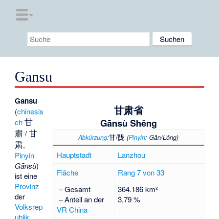
Gansu
Gansu
甘肃省
(
chinesis
甘
Gānsù Shěng
ch
肅
甘
/
甘/陇
Abkürzung
:
(
Pinyin
: Gān/Lǒng)
肃
,
Hauptstadt
Lanzhou
Pinyin
Gānsù
)
Fläche
Rang 7 von 33
ist eine
Provinz
– Gesamt
364.186 km²
der
– Anteil an der
3,79 %
Volksrep
VR China
ublik