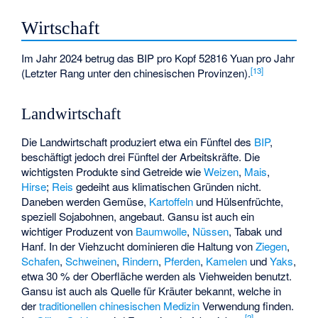
Wirtschaft
Im Jahr 2024 betrug das BIP pro Kopf 52816 Yuan pro Jahr
[
13
]
(Letzter Rang unter den chinesischen Provinzen).
Landwirtschaft
Die Landwirtschaft produziert etwa ein Fünftel des
BIP
,
beschäftigt jedoch drei Fünftel der Arbeitskräfte. Die
wichtigsten Produkte sind Getreide wie
Weizen
,
Mais
,
Hirse
;
Reis
gedeiht aus klimatischen Gründen nicht.
Daneben werden Gemüse,
Kartoffeln
und Hülsenfrüchte,
speziell Sojabohnen, angebaut. Gansu ist auch ein
wichtiger Produzent von
Baumwolle
,
Nüssen
, Tabak und
Hanf. In der Viehzucht dominieren die Haltung von
Ziegen
,
Schafen
,
Schweinen
,
Rindern
,
Pferden
,
Kamelen
und
Yaks
,
etwa 30 % der Oberfläche werden als Viehweiden benutzt.
Gansu ist auch als Quelle für Kräuter bekannt, welche in
der
traditionellen chinesischen Medizin
Verwendung finden.
[
2
]