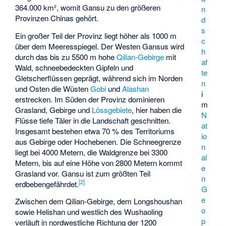
364.000 km², womit Gansu zu den größeren
n
Provinzen Chinas gehört.
d
s
Ein großer Teil der Provinz liegt höher als 1000 m
c
über dem Meeresspiegel. Der Westen Gansus wird
h
durch das bis zu 5500 m hohe
Qilian-Gebirge
mit
af
Wald, schneebedeckten Gipfeln und
te
Gletscherflüssen geprägt, während sich im Norden
n
und Osten die Wüsten
Gobi
und
Alashan
i
erstrecken. Im Süden der Provinz dominieren
m
Grasland, Gebirge und
Lössgebiete
, hier haben die
N
Flüsse tiefe Täler in die Landschaft geschnitten.
at
Insgesamt bestehen etwa 70 % des Territoriums
io
aus Gebirge oder Hochebenen. Die Schneegrenze
n
liegt bei 4000 Metern, die Waldgrenze bei 3300
al
Metern, bis auf eine Höhe von 2800 Metern kommt
e
Grasland vor. Gansu ist zum größten Teil
n
[
2
]
erdbebengefährdet.
G
e
Zwischen dem Qilian-Gebirge, dem
Longshoushan
o
sowie
Helishan
und westlich des
Wushaoling
p
verläuft in nordwestliche Richtung der 1200