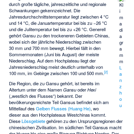
durch große tägliche, jahreszeitliche und regionale
Kl
Schwankungen gekennzeichnet. Die
i
Jahresdurchschnittstemperatur liegt zwischen 4 °C
m
und 14 °C, die Januartemperatur bei bis zu −26 °C
a
und die Julitemperatur bei bis zu +26 °C. Generell
di
gehört Gansu zu den trockeneren Gebieten Chinas,
a
wobei sich der jährliche Niederschlag zwischen
gr
30 mm und 700 mm bewegt. Hierbei fällt in den
a
Sommermonaten (Juni bis August) der meiste
m
Niederschlag. Auf dem Hochplateau liegt der
m
Jahresniederschlag meist deutlich unterhalb von
L
[
2
]
100 mm, im Gebirge zwischen 100 und 500 mm.
a
n
Die Region, die zu Gansu gehört, ist bereits im
z
Altertum unter dem Namen
Gansu
oder
Hexi
h
(„westlich des Flusses“) bekannt. Der
o
bevölkerungsreichste Teil Gansus befindet sich am
u
Mittellauf des
Gelben Flusses (Huang He)
, wo
dieser aus den Hochplateaus Westchinas kommt.
Diese
Lössgebiete
gehören zu den Ursprungsregionen der
chinesischen Zivilisation. Im südlichen Teil Gansus macht
der Huang He eine große Biegung Richtung Norden. Der