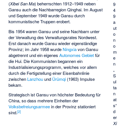
(
Xibei San Ma
) beherrschten 1912–1949 neben
9
Gansu auch die Nachbarregion Qinghai. Im August
4
und September 1949 wurde Gansu durch
9
kommunistische Truppen erobert.
a
ut
Bis 1954 waren Gansu und seine Nachbarn unter
o
der Verwaltung des Verwaltungsrates Nordwest.
n
Erst danach wurde Gansu wieder eigenständige
o
Provinz; im Jahr 1958 wurde
Ningxia
von Gansu
m
abgetrennt und ein eigenes
Autonomes Gebiet
für
e
die Hui. Die Kommunisten begannen ein
n
Industrialisierungsprogramm, welches vor allem
„
durch die Fertigstellung einer Eisenbahnlinie
S
zwischen
Lanzhou
und
Ürümqi
(1963) Impulse
ul
bekam.
ta
n
Strategisch ist Gansu von höchster Bedeutung für
at
China, so dass mehrere Einheiten der
s“
Volksbefreiungsarmee
in der Provinz stationiert
d
[
2
]
sind.
er
Xi