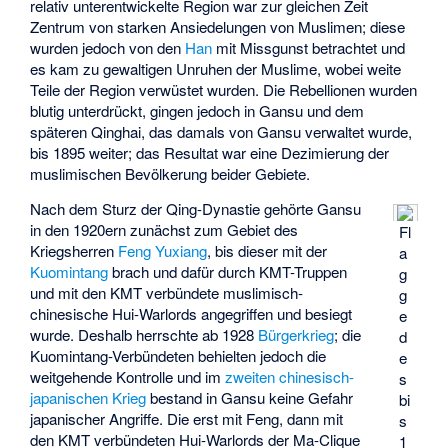
relativ unterentwickelte Region war zur gleichen Zeit
Zentrum von starken Ansiedelungen von Muslimen; diese
wurden jedoch von den
Han
mit Missgunst betrachtet und
es kam zu gewaltigen Unruhen der Muslime, wobei weite
Teile der Region verwüstet wurden. Die Rebellionen wurden
blutig unterdrückt, gingen jedoch in Gansu und dem
späteren Qinghai, das damals von Gansu verwaltet wurde,
bis 1895 weiter; das Resultat war eine Dezimierung der
muslimischen Bevölkerung beider Gebiete.
Nach dem Sturz der Qing-Dynastie gehörte Gansu
in den 1920ern zunächst zum Gebiet des
Fl
Kriegsherren
Feng Yuxiang
, bis dieser mit der
a
Kuomintang
brach und dafür durch KMT-Truppen
g
und mit den KMT verbündete muslimisch-
g
chinesische Hui-Warlords angegriffen und besiegt
e
wurde. Deshalb herrschte ab 1928
Bürgerkrieg
; die
d
Kuomintang-Verbündeten behielten jedoch die
e
weitgehende Kontrolle und im
zweiten chinesisch-
s
japanischen Krieg
bestand in Gansu keine Gefahr
bi
japanischer Angriffe. Die erst mit Feng, dann mit
s
den KMT verbündeten Hui-Warlords der Ma-Clique
1