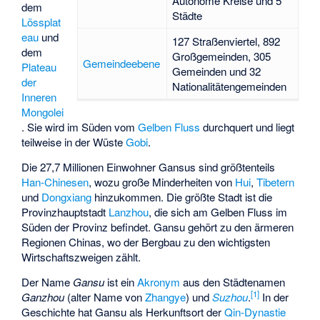
Autonome Kreise und 5
dem
Städte
Lössplat
eau
und
127 Straßenviertel, 892
dem
Großgemeinden, 305
Gemeindeebene
Plateau
Gemeinden und 32
der
Nationalitätengemeinden
Inneren
Mongolei
. Sie wird im Süden vom
Gelben Fluss
durchquert und liegt
teilweise in der Wüste
Gobi
.
Die 27,7 Millionen Einwohner Gansus sind größtenteils
Han-Chinesen
, wozu große Minderheiten von
Hui
,
Tibetern
und
Dongxiang
hinzukommen. Die größte Stadt ist die
Provinzhauptstadt
Lanzhou
, die sich am Gelben Fluss im
Süden der Provinz befindet. Gansu gehört zu den ärmeren
Regionen Chinas, wo der Bergbau zu den wichtigsten
Wirtschaftszweigen zählt.
Der Name
Gansu
ist ein
Akronym
aus den Städtenamen
[
1
]
Ganzhou
(alter Name von
Zhangye
) und
Suzhou
.
In der
Geschichte hat Gansu als Herkunftsort der
Qin-Dynastie