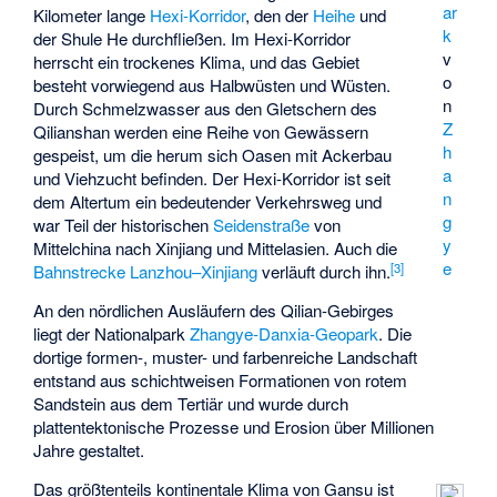
ar
Kilometer lange
Hexi-Korridor
, den der
Heihe
und
k
der
Shule He
durchfließen. Im Hexi-Korridor
v
herrscht ein trockenes Klima, und das Gebiet
o
besteht vorwiegend aus Halbwüsten und Wüsten.
n
Durch Schmelzwasser aus den Gletschern des
Z
Qilianshan werden eine Reihe von Gewässern
h
gespeist, um die herum sich Oasen mit Ackerbau
a
und Viehzucht befinden. Der Hexi-Korridor ist seit
n
dem Altertum ein bedeutender Verkehrsweg und
g
war Teil der historischen
Seidenstraße
von
y
Mittelchina nach Xinjiang und Mittelasien. Auch die
e
[
3
]
Bahnstrecke Lanzhou–Xinjiang
verläuft durch ihn.
An den nördlichen Ausläufern des Qilian-Gebirges
liegt der Nationalpark
Zhangye-Danxia-Geopark
. Die
dortige formen-, muster- und farbenreiche Landschaft
entstand aus schichtweisen Formationen von rotem
Sandstein aus dem Tertiär und wurde durch
plattentektonische Prozesse und Erosion über Millionen
Jahre gestaltet.
Das größtenteils kontinentale Klima von Gansu ist