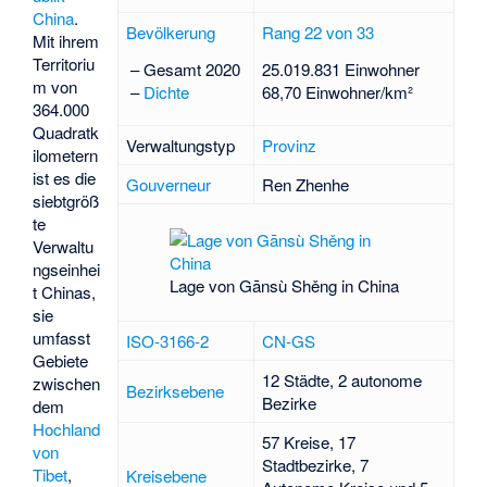
China
.
Bevölkerung
Rang 22 von 33
Mit ihrem
Territoriu
– Gesamt 2020
25.019.831 Einwohner
m von
–
Dichte
68,70 Einwohner/km²
364.000
Quadratk
Verwaltungstyp
Provinz
ilometern
ist es die
Gouverneur
Ren Zhenhe
siebtgröß
te
Verwaltu
ngseinhei
Lage von Gānsù Shěng in China
t Chinas,
sie
umfasst
ISO-3166-2
CN-GS
Gebiete
12 Städte, 2 autonome
zwischen
Bezirksebene
Bezirke
dem
Hochland
57 Kreise, 17
von
Stadtbezirke, 7
Tibet
,
Kreisebene