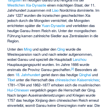
Westlichen Xia-Dynastie
einen mächtigen Staat, der 11.
Jahrhundert zusammen mit
Liao
Nordchina dominierte. Im
Jahr 1227 wurden die inzwischen geschwächten Xia
jedoch durch die Mongolen vernichtet; die Mongolen
errichteten später die
Yuan-Dynastie
und verleibten das
heutige Gansu ihrem Reich ein. Unter der mongolischen
Führung kamen zahlreiche Siedler aus Zentralasien in die
Region.
Unter den
Ming
und später den
Qing
wurde die
Westexpansion nach und nach wieder aufgenommen,
wobei Gansu und speziell die Hauptstadt
Lanzhou
Hauptausgangspunkt wurden. Im Jahre 1666 wurde
[
2
]
erstmals die Provinz Gansu geschaffen.
Besonders ab
dem
18. Jahrhundert
geriet dann das heutige
Qinghai
und
Tibet
unter die Herrschaft des
chinesischen Kaiserreiches
;
1781–1784 und 1862–1877 erhoben sich die muslimischen
Hui-Chinesen
vergeblich gegen die Herrschaft der Qing.
Nach langen Auseinandersetzungen und Kriegen wurde
1757 das heutige Xinjiang dem chinesischen Reich erneut
einverleibt, womit Gansu keine Grenzregion mehr war. Die