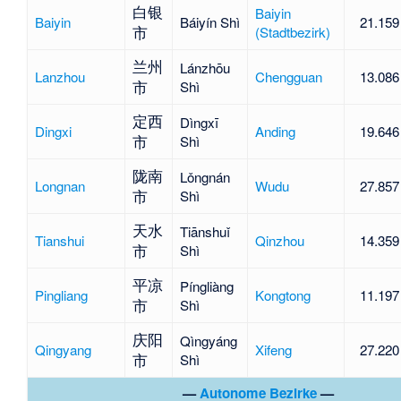
白银
Baiyin
Baiyin
Báiyín Shì
21.159
市
(Stadtbezirk)
兰州
Lánzhōu
Lanzhou
Chengguan
13.086
市
Shì
定西
Dìngxī
Dingxi
Anding
19.646
市
Shì
陇南
Lǒngnán
Longnan
Wudu
27.857
市
Shì
天水
Tiānshuǐ
Tianshui
Qinzhou
14.359
市
Shì
平凉
Píngliàng
Pingliang
Kongtong
11.197
市
Shì
庆阳
Qìngyáng
Qingyang
Xifeng
27.220
市
Shì
—
Autonome Bezirke
—