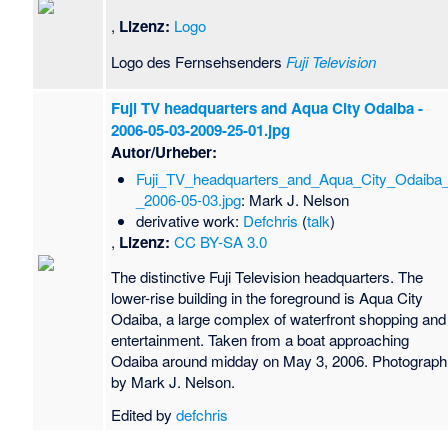
,
Lizenz:
Logo
Logo des Fernsehsenders
Fuji Television
Fuji TV headquarters and Aqua City Odaiba -
2006-05-03-2009-25-01.jpg
Autor/Urheber:
Fuji_TV_headquarters_and_Aqua_City_Odaiba_
_2006-05-03.jpg
: Mark J. Nelson
derivative work:
Defchris
(
talk
)
,
Lizenz:
CC BY-SA 3.0
The distinctive Fuji Television headquarters. The
lower-rise building in the foreground is Aqua City
Odaiba, a large complex of waterfront shopping and
entertainment. Taken from a boat approaching
Odaiba around midday on May 3, 2006. Photograph
by Mark J. Nelson.
Edited by
defchris