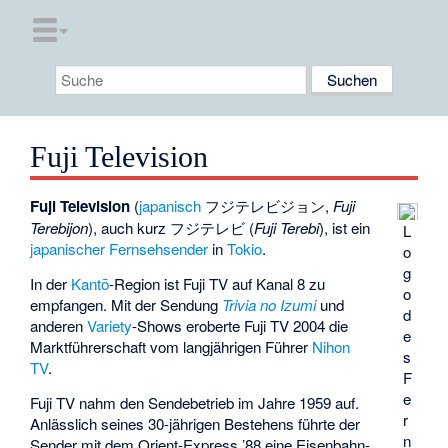
Fuji Television
Fuji Television
(
japanisch
フジテレビジョン
,
Fuji
Terebijon
), auch kurz
フジテレビ
(
Fuji Terebi
), ist ein
L
japanischer Fernsehsender
in
Tokio
.
o
g
In der
Kantō
-Region ist Fuji TV auf Kanal 8 zu
o
empfangen. Mit der Sendung
Trivia no Izumi
und
d
anderen
Variety
-Shows eroberte Fuji TV 2004 die
e
Marktführerschaft vom langjährigen Führer
Nihon
s
TV
.
F
e
Fuji TV nahm den Sendebetrieb im Jahre 1959 auf.
r
Anlässlich seines 30-jährigen Bestehens führte der
n
Sender mit dem
Orient-Express ’88
eine Eisenbahn-