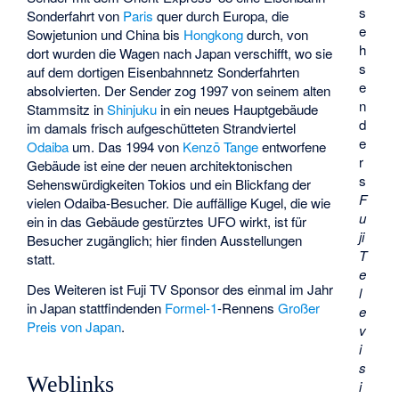
s
Sonderfahrt von
Paris
quer durch Europa, die
e
Sowjetunion und China bis
Hongkong
durch, von
h
dort wurden die Wagen nach Japan verschifft, wo sie
s
auf dem dortigen Eisenbahnnetz Sonderfahrten
e
absolvierten. Der Sender zog 1997 von seinem alten
n
Stammsitz in
Shinjuku
in ein neues Hauptgebäude
d
im damals frisch aufgeschütteten Strandviertel
e
Odaiba
um. Das 1994 von
Kenzō Tange
entworfene
r
Gebäude ist eine der neuen architektonischen
s
Sehenswürdigkeiten Tokios und ein Blickfang der
F
vielen Odaiba-Besucher. Die auffällige Kugel, die wie
u
ein in das Gebäude gestürztes UFO wirkt, ist für
ji
Besucher zugänglich; hier finden Ausstellungen
T
statt.
e
Des Weiteren ist Fuji TV Sponsor des einmal im Jahr
l
in Japan stattfindenden
Formel-1
-Rennens
Großer
e
Preis von Japan
.
v
i
s
Weblinks
i