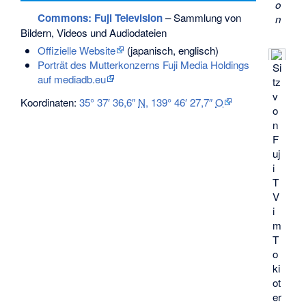
o
Commons
: Fuji Television
– Sammlung von
n
Bildern, Videos und Audiodateien
Offizielle Website
(japanisch, englisch)
Porträt des Mutterkonzerns Fuji Media Holdings
Si
auf mediadb.eu
tz
v
Koordinaten:
35° 37′ 36,6″
N
,
139° 46′ 27,7″
O
o
n
F
uj
i
T
V
i
m
T
o
ki
ot
er