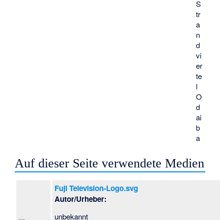
S
tr
a
n
d
vi
er
te
l
O
d
ai
b
a
Auf dieser Seite verwendete Medien
Fuji Television-Logo.svg
Autor/Urheber:
unbekannt