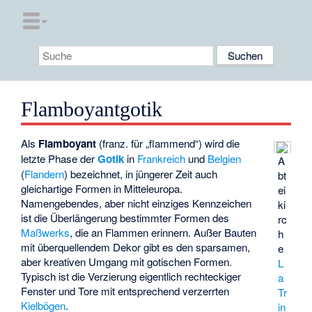
Flamboyantgotik
Als
Flamboyant
(franz. für „flammend“) wird die
letzte Phase der
Gotik
in
Frankreich
und
Belgien
A
(
Flandern
) bezeichnet, in jüngerer Zeit auch
bt
gleichartige Formen in Mitteleuropa.
ei
Namengebendes, aber nicht einziges Kennzeichen
ki
ist die Überlängerung bestimmter Formen des
rc
Maßwerks
, die an Flammen erinnern. Außer Bauten
h
mit überquellendem Dekor gibt es den sparsamen,
e
aber kreativen Umgang mit gotischen Formen.
L
Typisch ist die Verzierung eigentlich rechteckiger
a
Fenster und Tore mit entsprechend verzerrten
Tr
Kielbögen
.
in