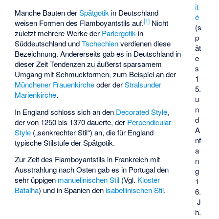
it
Manche Bauten der
Spätgotik
in Deutschland
é
[
1
]
weisen Formen des Flamboyantstils auf.
Nicht
(s
zuletzt mehrere Werke der
Parlergotik
in
p
Süddeutschland und
Tschechien
verdienen diese
ät
Bezeichnung. Andererseits gab es in Deutschland in
e
dieser Zeit Tendenzen zu äußerst sparsamem
s
Umgang mit Schmuckformen, zum Beispiel an der
1
Münchener Frauenkirche
oder der
Stralsunder
5.
Marienkirche
.
u
n
In England schloss sich an den
Decorated Style
,
d
der von 1250 bis 1370 dauerte, der
Perpendicular
A
Style
(„senkrechter Stil“) an, die für England
nf
typische Stilstufe der Spätgotik.
a
Zur Zeit des Flamboyantstils in Frankreich mit
n
Ausstrahlung nach Osten gab es in Portugal den
g
sehr üppigen
manuelinischen Stil
(Vgl.
Kloster
1
Batalha
) und in Spanien den
isabellinischen Stil
.
6.
J
h.