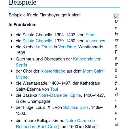
Beispiele
Beispiele für die Flamboyantgotik sind:
M
in Frankreich:
e
hr
die Sainte-Chapelle, 1394–1403, von
Riom
er
die
Sainte-Chapelle
, 1379–1480, von
Vincennes
,
e
die Kirche
La Trinité
in
Vendôme
, Westfassade
Fl
1508
a
Querhaus und Obergaden der
Kathedrale von
m
Senlis
,
b
der Chor der
Klosterkirche
auf dem
Mont-Saint-
o
Michel
,
y
die Westfassade, 1460–1497, der
Kathedrale
a
Saint-Étienne
von
Toul
nt
die Basilika
Notre-Dame de l’Épine
, 1406–1427,
-
in der Champagne
F
der Flügel Louis’ XII. von
Schloss Blois
, 1489–
e
1503.
n
die frühere Kollegiatkirche
Notre-Dame-de-
st
Roscudon (Pont-Croix)
, um 1500 im Stil der