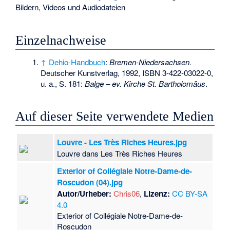
Bildern, Videos und Audiodateien
Einzelnachweise
↑
Dehio-Handbuch
:
Bremen-Niedersachsen.
Deutscher Kunstverlag, 1992,
ISBN 3-422-03022-0
,
u. a., S. 181:
Balge – ev. Kirche St. Bartholomäus
.
Auf dieser Seite verwendete Medien
Louvre - Les Très Riches Heures.jpg
Louvre dans Les Très Riches Heures
Exterior of Collégiale Notre-Dame-de-
Roscudon (04).jpg
Autor/Urheber:
Chris06
,
Lizenz:
CC BY-SA
4.0
Exterior of Collégiale Notre-Dame-de-
Roscudon