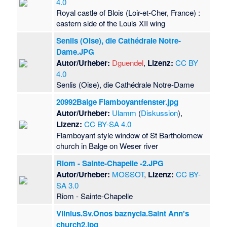
4.0
Royal castle of Blois (Loir-et-Cher, France) :
eastern side of the Louis XII wing
Senlis (Oise), die Cathédrale Notre-
Dame.JPG
Autor/Urheber:
Dguendel
,
Lizenz:
CC BY
4.0
Senlis (Oise), die Cathédrale Notre-Dame
20992Balge Flamboyantfenster.jpg
Autor/Urheber:
Ulamm
(
Diskussion
),
Lizenz:
CC BY-SA 4.0
Flamboyant style window of St Bartholomew
church in Balge on Weser river
Riom - Sainte-Chapelle -2.JPG
Autor/Urheber:
MOSSOT
,
Lizenz:
CC BY-
SA 3.0
Riom - Sainte-Chapelle
Vilnius.Sv.Onos baznycia.Saint Ann's
church2.jpg