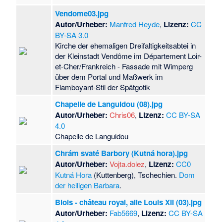
Vendome03.jpg
Autor/Urheber:
Manfred Heyde
,
Lizenz:
CC
BY-SA 3.0
Kirche der ehemaligen Dreifaltigkeitsabtei in
der Kleinstadt Vendôme im Département Loir-
et-Cher/Frankreich - Fassade mit Wimperg
über dem Portal und Maßwerk im
Flamboyant-Stil der Spätgotik
Chapelle de Languidou (08).jpg
Autor/Urheber:
Chris06
,
Lizenz:
CC BY-SA
4.0
Chapelle de Languidou
Chrám svaté Barbory (Kutná hora).jpg
Autor/Urheber:
Vojta.dolez
,
Lizenz:
CC0
Kutná Hora
(Kuttenberg), Tschechien.
Dom
der heiligen Barbara
.
Blois - château royal, aile Louis XII (03).jpg
Autor/Urheber:
Fab5669
,
Lizenz:
CC BY-SA