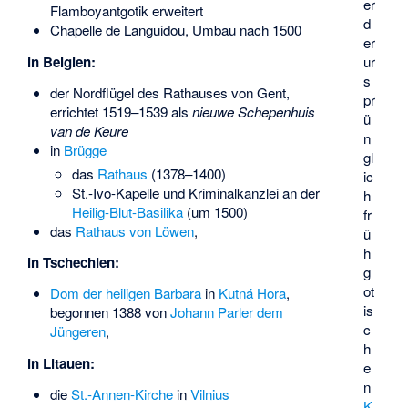
er
Flamboyantgotik erweitert
d
Chapelle de Languidou
, Umbau nach 1500
er
ur
in Belgien:
s
der Nordflügel des
Rathauses von Gent
,
pr
errichtet 1519–1539 als
nieuwe Schepenhuis
ü
van de Keure
n
in
Brügge
gl
das
Rathaus
(1378–1400)
ic
St.-Ivo-Kapelle und Kriminalkanzlei an der
h
Heilig-Blut-Basilika
(um 1500)
fr
das
Rathaus von Löwen
,
ü
h
in Tschechien:
g
ot
Dom der heiligen Barbara
in
Kutná Hora
,
is
begonnen 1388 von
Johann Parler dem
c
Jüngeren
,
h
in Litauen:
e
n
die
St.-Annen-Kirche
in
Vilnius
K