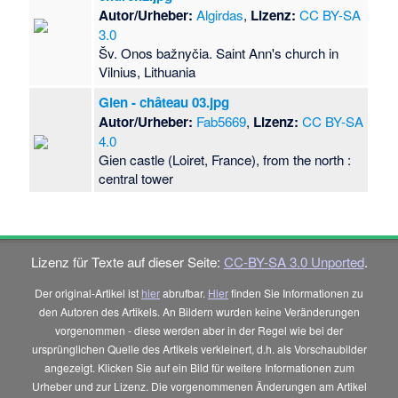
Autor/Urheber:
Algirdas
,
Lizenz:
CC BY-SA
3.0
Šv. Onos bažnyčia. Saint Ann's church in
Vilnius, Lithuania
Gien - château 03.jpg
Autor/Urheber:
Fab5669
,
Lizenz:
CC BY-SA
4.0
Gien castle (Loiret, France), from the north :
central tower
Lizenz für Texte auf dieser Seite:
CC-BY-SA 3.0 Unported
.
Der original-Artikel ist
hier
abrufbar.
Hier
finden Sie Informationen zu
den Autoren des Artikels. An Bildern wurden keine Veränderungen
vorgenommen - diese werden aber in der Regel wie bei der
ursprünglichen Quelle des Artikels verkleinert, d.h. als Vorschaubilder
angezeigt. Klicken Sie auf ein Bild für weitere Informationen zum
Urheber und zur Lizenz. Die vorgenommenen Änderungen am Artikel