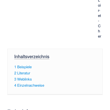
oi
r-
et
-
C
h
er
Inhaltsverzeichnis
1
Beispiele
2
Literatur
3
Weblinks
4
Einzelnachweise