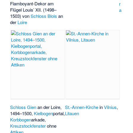
Flamboyant-Dekor am
r
Flügel Louis’ XII. (1498–
a
1503) von
Schloss Blois
an
der
Loire
Schloss Gien
an der Loire,
St.-Annen-Kirche
in
Vilnius
,
1494–1500,
Kielbogen
­portal,
Litauen
Korbbogen
­arkade,
Kreuzstockfenster
ohne
Attiken