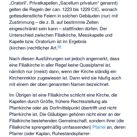
„Oratorii“, Privatkapellen „Sacellum privatum“ genannt)
gelten die Regeln der can. 1223 bis 1229 CIC, wonach
gottesdienstliche Feiern in solchen Gebäuden (nur) mit
Zustimmung – die z. B. auf bestimmte Zeiten
eingeschränkt sein kann – stattfinden dürfen. Der
Unterschied zwischen Filialkirche, Messkapelle und
Kapelle bzw. Oratorium ist im Ergebnis
[
6
]
(kirchen-)rechtlicher Art.
Nach diesen Ausführungen sei jedoch angemerkt, dass
eine Filialkirche in aller Regel
keine
Quasipfarrei ist,
nämlich nur (meist) dann, wenn der Kirche ständig ein
Kirchenrektor zugewiesen ist. Dann wird sie häufig auch
mit einem der oben genannten Namen bezeichnet.
Im Übrigen ist eine Filialkirche schlicht eine Kirche, die
Kapellen durch Größe, frühere Rechtsstellung als
Pfarrkirche oder als Dorfmittelpunkt übertrifft und nicht
Pfarrkirche ist. Die Gläubigen gehören nicht einer an der
Filialkirche bestehenden Gemeinschaft, sondern ihrer (die
Filialkirche sprengelmäßig umfassenden)
Pfarrei
an, deren
Pfarrer (oder Kaplan, Ruhestandspfarrer-