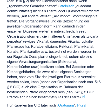
(can. 516 § 2) hat der Diözesanbischof dann, wenn
„irgendwelche Gemeinschaften“ (
lateinisch
„quaedam
communitates“) nicht als Pfarrei oder Quasipfarrei errichtet
werden, „auf andere Weise“ („alio modo“) Vorkehrungen zu
treffen. Die Vorgangsweise und die Bezeichnung der
jeweiligen Organisationsform kann dadurch in den
einzelnen Diözesen weiterhin unterschiedlich sein.
Organisationsformen, die in älteren Unterlagen als „vicaria
perpetua“ (ewiges Vikariat, dauerndes Vikariat, Lokalie,
Pfarrexpositur, Kuratbenefizium, Rektorat, Pfarrvikariat,
Kuratie, Pfarrkuratie) usw. bezeichnet wurden, werden in
der Regel als Quasipfarrei eingerichtet, sofern sie eine
eigene Verwaltungsorganisation (Sekretariat,
Kirchenbücher usw.) besitzen sollen. Bei Gebieten oder
Kirchengebäuden, die zwar einen eigenen Seelsorger
haben, aber vom Sitz der jeweiligen Pfarre aus verwaltet
werden sollen, kann (neben der Organisation nach can. 516
§ 2 CIC) auch eine Organisation im Rahmen der
bestehenden Pfarre eingerichtet sein (can. 545 § 2 CIC:
[
5
]
Pfarrvikar für einen bestimmten Teil der Pfarre).
Für Kapellen (im CIC lateinisch „
Oratorium
“,
Plural