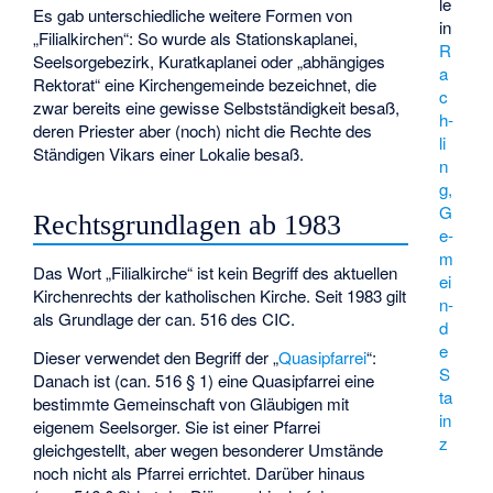
le
Es gab unterschiedliche weitere Formen von
in
„Filialkirchen“: So wurde als Stationskaplanei,
R
Seelsorgebezirk, Kuratkaplanei oder „abhängiges
a
Rektorat“ eine Kirchengemeinde bezeichnet, die
c
zwar bereits eine gewisse Selbstständigkeit besaß,
h­
deren Priester aber (noch) nicht die Rechte des
li
Ständigen Vikars einer Lokalie besaß.
n
g,
G
Rechtsgrundlagen ab 1983
e­
m
Das Wort „Filialkirche“ ist kein Begriff des aktuellen
ei
Kirchenrechts der katholischen Kirche. Seit 1983 gilt
n­
als Grundlage der can. 516 des CIC.
d
e
Dieser verwendet den Begriff der „
Quasipfarrei
“:
S
Danach ist (can. 516 § 1) eine Quasipfarrei eine
ta
bestimmte Gemeinschaft von Gläubigen mit
in
eigenem Seelsorger. Sie ist einer Pfarrei
z
gleichgestellt, aber wegen besonderer Umstände
noch nicht als Pfarrei errichtet. Darüber hinaus