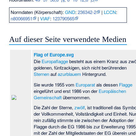
Normdaten (Körperschaft):
GND
:
236342-2
|
LCCN
:
n80066951
|
VIAF
:
123790565
Auf dieser Seite verwendete Medien
Flag of Europe.svg
Die
Europaflagge
besteht aus einem Kranz aus zwö
goldenen, fünfzackigen, sich nicht berührenden
Sternen
auf
azurblauem
Hintergrund.
Sie wurde 1955 vom
Europarat
als dessen
Flagge
eingeführt und erst 1986 von der
Europäischen
Gemeinschaft
übernommen.
Die Zahl der Sterne,
zwölf
, ist traditionell das Symbo
der Vollkommenheit, Vollständigkeit und Einheit. Nu
rein zufällig stimmte sie zwischen der Adoption der
Flagge durch die EG 1986 bis zur Erweiterung 1995
mit der Zahl der Mitgliedstaaten der EG überein und