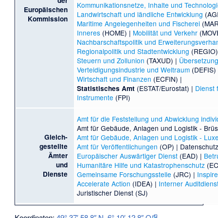
der
Kommunikationsnetze, Inhalte und Technolog
Europäischen
Landwirtschaft und ländliche Entwicklung
(AGR
Kommission
Maritime Angelegenheiten und Fischerei
(MAR
Inneres
(HOME) |
Mobilität und Verkehr
(MOVE
Nachbarschaftspolitik und Erweiterungsverh
Regionalpolitik und Stadtentwicklung
(REGIO)
Steuern und Zollunion
(TAXUD) |
Übersetzun
Verteidigungsindustrie und Weltraum
(DEFIS)
Wirtschaft und Finanzen
(ECFIN) |
(ESTAT/Eurostat) |
Dienst 
Statistisches Amt
Instrumente
(FPI)
Amt für die Feststellung und Abwicklung indiv
Amt für Gebäude, Anlagen und Logistik - Brüs
Gleich-
Amt für Gebäude, Anlagen und Logistik - Lu
gestellte
Amt für Veröffentlichungen
(OP) |
Datenschutz
Ämter
Europäischer Auswärtiger Dienst
(EAD) |
Bet
und
Humanitäre Hilfe und Katastrophenschutz
(EC
Dienste
Gemeinsame Forschungsstelle
(JRC) |
Inspir
Accelerate Action
(IDEA) |
Interner Auditdiens
Juristischer Dienst
(SJ)
Koordinaten:
49° 37′ 58,8″
N
,
6° 10′ 12,8″
O