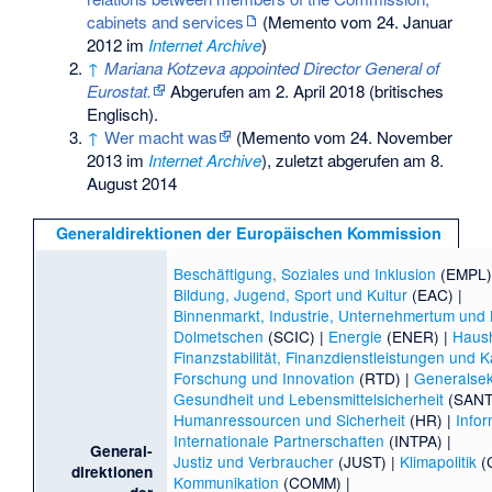
cabinets and services
(
Memento
vom 24. Januar
2012 im
Internet Archive
)
↑
Mariana Kotzeva appointed Director General of
Eurostat.
Abgerufen am 2. April 2018
(britisches
Englisch).
↑
Wer macht was
(
Memento
vom 24. November
2013 im
Internet Archive
), zuletzt abgerufen am 8.
August 2014
Generaldirektionen der Europäischen Kommission
Beschäftigung, Soziales und Inklusion
(EMPL)
Bildung, Jugend, Sport und Kultur
(EAC) |
Binnenmarkt, Industrie, Unternehmertum un
Dolmetschen
(SCIC) |
Energie
(ENER) |
Haush
Finanzstabilität, Finanzdienstleistungen und 
Forschung und Innovation
(RTD) |
Generalsek
Gesundheit und Lebensmittelsicherheit
(SANT
Humanressourcen und Sicherheit
(HR) |
Infor
Internationale Partnerschaften
(INTPA) |
General-
Justiz und Verbraucher
(JUST) |
Klimapolitik
(C
direktionen
Kommunikation
(COMM) |