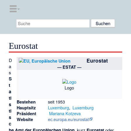
Eurostat
D
Eurostat
a
— ESTAT —
s
S
t
Logo
a
ti
seit 1953
Bestehen
s
Luxemburg
,
Luxemburg
Hauptsitz
ti
Mariana Kotzeva
Präsident
s
ec.europa.eu/eurostat
Website
c
he Amt der Europäischen Union
, kurz
Eurostat
oder