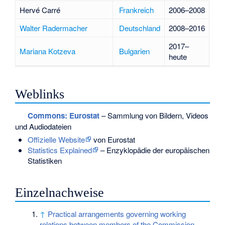
Hervé Carré
Frankreich
2006–2008
Walter Radermacher
Deutschland
2008–2016
2017–
Mariana Kotzeva
Bulgarien
heute
Weblinks
Commons
: Eurostat
– Sammlung von Bildern, Videos
und Audiodateien
Offizielle Website
von Eurostat
Statistics Explained
– Enzyklopädie der europäischen
Statistiken
Einzelnachweise
↑
Practical arrangements governing working
relations between members of the Commission,