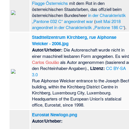
Flagge Österreichs
mit dem Rot in den
österreichischen Staatsfarben, das offiziell beim
österreichischen Bundesheer
in der Charakteristik
„Pantone 032 C“ angeordnet war
(
seit Mai 2018
angeordnet in der Charakteristik „Pantone 186 C“
).
Stadtteilzentrum Kirchberg, rue Alphonse
Weicker - 2006.jpg
Autor/Urheber:
Die Autorenschaft wurde nicht in
einer maschinell lesbaren Form angegeben. Es wir
Carlos Goulão
als Autor angenommen (basierend a
den Rechteinhaber-Angaben).,
Lizenz:
CC BY-SA
3.0
Rue Alphonse Weicker entrance to the Joseph Bec
building, within the Kirchberg District Centre in
Kirchberg, Luxembourg City, Luxembourg.
Headquarters of the European Union's statisical
office, Eurostat, since 1998.
Eurostat Newlogo.png
Autor/Urheber: