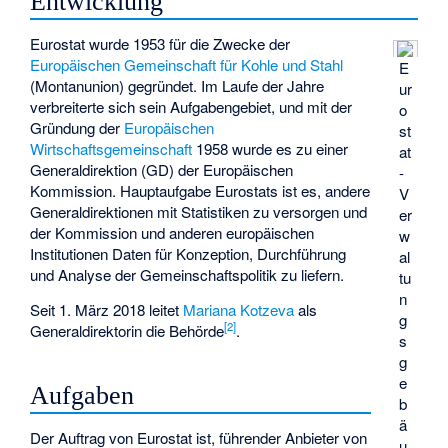
Entwicklung
Eurostat wurde 1953 für die Zwecke der
Europäischen Gemeinschaft für Kohle und Stahl
E
(Montanunion) gegründet. Im Laufe der Jahre
ur
verbreiterte sich sein Aufgabengebiet, und mit der
o
Gründung der
Europäischen
st
Wirtschaftsgemeinschaft
1958 wurde es zu einer
at
Generaldirektion (GD) der Europäischen
-
Kommission. Hauptaufgabe Eurostats ist es, andere
V
Generaldirektionen mit Statistiken zu versorgen und
er
der Kommission und anderen europäischen
w
Institutionen Daten für Konzeption, Durchführung
al
und Analyse der Gemeinschaftspolitik zu liefern.
tu
n
Seit 1. März 2018 leitet
Mariana Kotzeva
als
g
[
2
]
Generaldirektorin die Behörde
.
s
g
e
Aufgaben
b
ä
Der Auftrag von Eurostat ist, führender Anbieter von
u