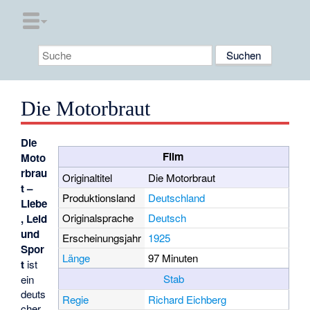
Die Motorbraut
Die
Film
Moto
rbrau
Originaltitel
Die Motorbraut
t –
Produktionsland
Deutschland
Liebe
Originalsprache
Deutsch
, Leid
und
Erscheinungsjahr
1925
Spor
Länge
97 Minuten
t
ist
Stab
ein
deuts
Regie
Richard Eichberg
cher