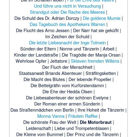
Und führe uns nicht in Versuchung
|
Strandgut oder Die Rache des Meeres
|
Die Schuld des Dr. Adrian Dorczy |
Die goldene Mumie
|
Das Tagebuch des Apothekers Warren
|
Die Flucht des Arno Jessen |
Der Narr hat sie geküßt |
Im Zeichen der Schuld |
Die letzte Liebesnacht der Inge Tolmein
|
Sünden der Eltern |
Nonne und Tänzerin |
Arbeit |
Kinder der Landstraße |
Die Tragödie der Manja Orsan |
Wehrlose Opfer |
Jettatore |
Sklaven fremden Willens
|
Der Fluch der Menschheit |
Staatsanwalt Briands Abenteuer |
Sträflingsketten |
Die Macht des Blutes |
Der lebende Propeller |
Die Bettelgräfin vom Kurfürstendamm |
Die Ehe der Hedda Olsen |
Die Liebesabenteuer der schönen Evelyne |
Der Roman einer armen Sünderin |
Das Straßenmädchen von Berlin |
Ihre Hoheit die Tänzerin |
Monna Vanna
|
Fräulein Raffke
|
Die schönste Frau der Welt |
|
Die Motorbraut
Leidenschaft |
Liebe und Trompetenblasen |
Die Kleine vom Bummel |
Der Prinz und die Tänzerin |