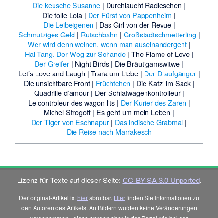
Die keusche Susanne
|
Durchlaucht Radieschen |
Die tolle Lola |
Der Fürst von Pappenheim
|
Die Leibeigenen
|
Das Girl von der Revue |
Schmutziges Geld
|
Rutschbahn
|
Großstadtschmetterling
|
Wer wird denn weinen, wenn man auseinandergeht
|
Hai-Tang. Der Weg zur Schande
|
The Flame of Love |
Der Greifer
|
Night Birds |
Die Bräutigamswitwe |
Let’s Love and Laugh |
Trara um Liebe |
Der Draufgänger
|
Die unsichtbare Front |
Früchtchen
|
Die Katz' im Sack |
Quadrille d’amour |
Der Schlafwagenkontrolleur |
Le controleur des wagon lits |
Der Kurier des Zaren
|
Michel Strogoff |
Es geht um mein Leben |
Der Tiger von Eschnapur
|
Das indische Grabmal
|
Die Reise nach Marrakesch
Lizenz für Texte auf dieser Seite:
CC-BY-SA 3.0 Unported
.
Der original-Artikel ist
hier
abrufbar.
Hier
finden Sie Informationen zu
den Autoren des Artikels. An Bildern wurden keine Veränderungen
vorgenommen - diese werden aber in der Regel wie bei der