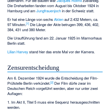
übernahm. Für die Bauten war
Jacques Rotmil
zuständig.
Die Dreharbeiten fanden vom August bis Oktober 1924 in
Hamburg und am
Jungfrauenjoch
in der Schweiz statt.
Er hat eine Länge von sechs
Akten
auf 2.432 Metern, ca.
[1]
97 Minuten.
Die Länge der Akte betrugen 399, 436, 402,
384, 431 und 380 Meter.
Die Uraufführung fand am 22. Januar 1925 im Marmorhaus
Berlin statt.
Lilian Harvey
stand hier das erste Mal vor der Kamera.
Zensurentscheidung
Am 6. Dezember 1924 wurde die Entscheidung der Film-
[2]
Prüfstelle Berlin verkündet.
Der Film dürfe zwar im
Deutschen Reich vorgeführt werden, aber nur unter zwei
Auflagen:
1. Im Akt II, Titel 5 muss eine Sequenz herausgeschnitten
werden.