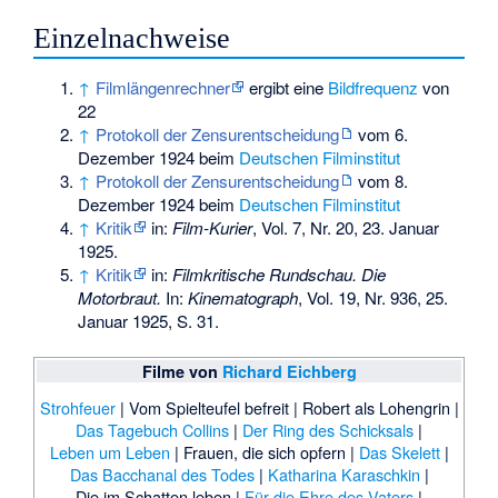
Einzelnachweise
↑
Filmlängenrechner
ergibt eine
Bildfrequenz
von
22
↑
Protokoll der Zensurentscheidung
vom 6.
Dezember 1924 beim
Deutschen Filminstitut
↑
Protokoll der Zensurentscheidung
vom 8.
Dezember 1924 beim
Deutschen Filminstitut
↑
Kritik
in:
Film-Kurier
, Vol. 7, Nr. 20, 23. Januar
1925.
↑
Kritik
in:
Filmkritische Rundschau. Die
Motorbraut.
In:
Kinematograph
, Vol. 19, Nr. 936, 25.
Januar 1925, S. 31.
Filme von
Richard Eichberg
Strohfeuer
|
Vom Spielteufel befreit |
Robert als Lohengrin |
Das Tagebuch Collins
|
Der Ring des Schicksals
|
Leben um Leben
|
Frauen, die sich opfern |
Das Skelett
|
Das Bacchanal des Todes
|
Katharina Karaschkin
|
Die im Schatten leben |
Für die Ehre des Vaters
|