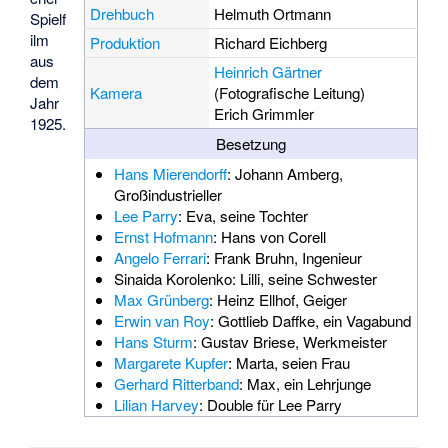
Drehbuch
Helmuth Ortmann
Spielf
ilm
Produktion
Richard Eichberg
aus
Heinrich Gärtner
dem
Kamera
(Fotografische Leitung)
Jahr
Erich Grimmler
1925.
Besetzung
Hans Mierendorff
: Johann Amberg,
Großindustrieller
Lee Parry
: Eva, seine Tochter
Ernst Hofmann
: Hans von Corell
Angelo Ferrari
: Frank Bruhn, Ingenieur
Sinaida Korolenko
: Lilli, seine Schwester
Max Grünberg
: Heinz Ellhof, Geiger
Erwin van Roy
: Gottlieb Daffke, ein Vagabund
Hans Sturm
: Gustav Briese, Werkmeister
Margarete Kupfer
: Marta, seien Frau
Gerhard Ritterband
: Max, ein Lehrjunge
Lilian Harvey
: Double für Lee Parry