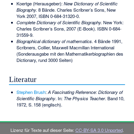
Koertge (Herausgeber):
New Dictionary of Scientific
Biography.
8 Bände. Charles Scribner’s Sons, New
York 2007,
ISBN 0-684-31320-0
.
Complete Dictionary of Scientific Biography.
New York:
Charles Scribner’s Sons, 2007 (E-Book).
ISBN 0-684-
31559-9
.
Biographical dictionary of mathematics.
4 Bände 1991,
Scribners, Collier, Maxwell Macmillan International
(Sonderausgabe mit den Mathematikerbiographien des
Dictionary, rund 3000 Seiten)
Literatur
Stephen Brush
:
A Fascinating Reference: Dictionary of
Scientific Biography
. In:
The Physics Teacher
.
Band
10
,
1972,
S.
158
(englisch).
Lizenz für Texte auf dieser Seite:
CC-BY-SA 3.0 Unported
.