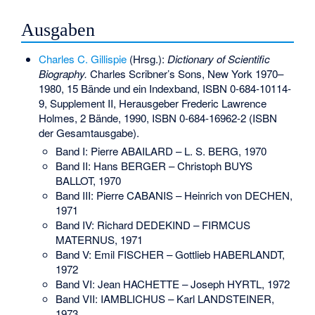
Ausgaben
Charles C. Gillispie
(Hrsg.):
Dictionary of Scientific
Biography.
Charles Scribner’s Sons, New York 1970–
1980, 15 Bände und ein Indexband,
ISBN 0-684-10114-
9
, Supplement II, Herausgeber Frederic Lawrence
Holmes, 2 Bände, 1990,
ISBN 0-684-16962-2
(ISBN
der Gesamtausgabe).
Band I: Pierre ABAILARD – L. S. BERG, 1970
Band II: Hans BERGER – Christoph BUYS
BALLOT, 1970
Band III: Pierre CABANIS – Heinrich von DECHEN,
1971
Band IV: Richard DEDEKIND – FIRMCUS
MATERNUS, 1971
Band V: Emil FISCHER – Gottlieb HABERLANDT,
1972
Band VI: Jean HACHETTE – Joseph HYRTL, 1972
Band VII: IAMBLICHUS – Karl LANDSTEINER,
1973