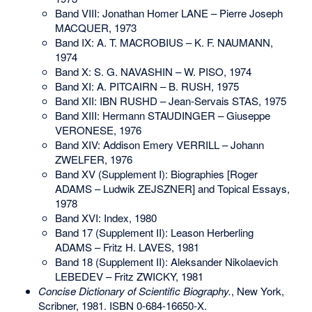
Band VIII: Jonathan Homer LANE – Pierre Joseph
MACQUER, 1973
Band IX: A. T. MACROBIUS – K. F. NAUMANN,
1974
Band X: S. G. NAVASHIN – W. PISO, 1974
Band XI: A. PITCAIRN – B. RUSH, 1975
Band XII: IBN RUSHD – Jean-Servais STAS, 1975
Band XIII: Hermann STAUDINGER – Giuseppe
VERONESE, 1976
Band XIV: Addison Emery VERRILL – Johann
ZWELFER, 1976
Band XV (Supplement I): Biographies [Roger
ADAMS – Ludwik ZEJSZNER] and Topical Essays,
1978
Band XVI: Index, 1980
Band 17 (Supplement II): Leason Herberling
ADAMS – Fritz H. LAVES, 1981
Band 18 (Supplement II): Aleksander Nikolaevich
LEBEDEV – Fritz ZWICKY, 1981
Concise Dictionary of Scientific Biography.
, New York,
Scribner, 1981.
ISBN 0-684-16650-X
.