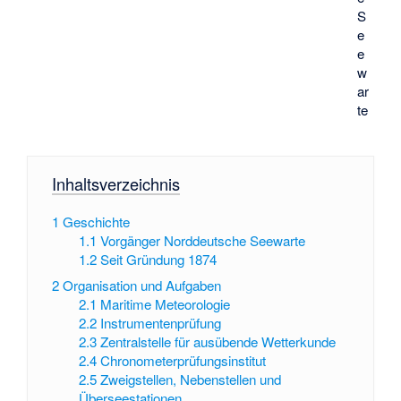
S
e
e
w
ar
te
Inhaltsverzeichnis
1
Geschichte
1.1
Vorgänger Norddeutsche Seewarte
1.2
Seit Gründung 1874
2
Organisation und Aufgaben
2.1
Maritime Meteorologie
2.2
Instrumentenprüfung
2.3
Zentralstelle für ausübende Wetterkunde
2.4
Chronometerprüfungsinstitut
2.5
Zweigstellen, Nebenstellen und
Überseestationen