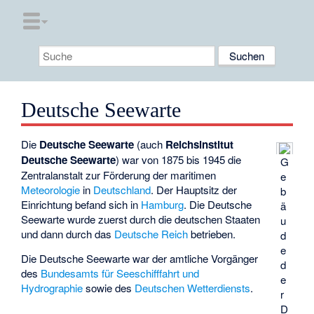
Deutsche Seewarte
Die
Deutsche Seewarte
(auch
Reichsinstitut
Deutsche Seewarte
) war von 1875 bis 1945 die
G
Zentralanstalt zur Förderung der maritimen
e
Meteorologie
in
Deutschland
. Der Hauptsitz der
b
Einrichtung befand sich in
Hamburg
. Die Deutsche
ä
Seewarte wurde zuerst durch die deutschen Staaten
u
und dann durch das
Deutsche Reich
betrieben.
d
e
Die Deutsche Seewarte war der amtliche Vorgänger
d
des
Bundesamts für Seeschifffahrt und
e
Hydrographie
sowie des
Deutschen Wetterdiensts
.
r
D