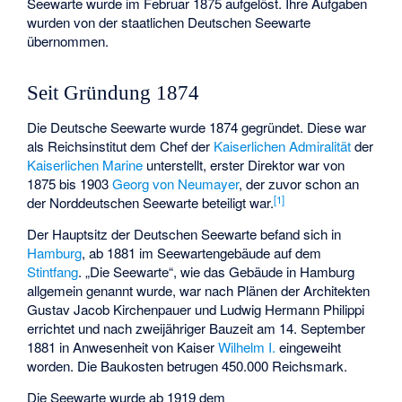
Seewarte wurde im Februar 1875 aufgelöst. Ihre Aufgaben
wurden von der staatlichen Deutschen Seewarte
übernommen.
Seit Gründung 1874
Die Deutsche Seewarte wurde 1874 gegründet. Diese war
als Reichsinstitut dem Chef der
Kaiserlichen Admiralität
der
Kaiserlichen Marine
unterstellt, erster Direktor war von
1875 bis 1903
Georg von Neumayer
, der zuvor schon an
[
1
]
der Norddeutschen Seewarte beteiligt war.
Der Hauptsitz der Deutschen Seewarte befand sich in
Hamburg
, ab 1881 im Seewartengebäude auf dem
Stintfang
. „Die Seewarte“, wie das Gebäude in Hamburg
allgemein genannt wurde, war nach Plänen der Architekten
Gustav Jacob Kirchenpauer und Ludwig Hermann Philippi
errichtet und nach zweijähriger Bauzeit am 14. September
1881 in Anwesenheit von Kaiser
Wilhelm I.
eingeweiht
worden. Die Baukosten betrugen 450.000 Reichsmark.
Die Seewarte wurde ab 1919 dem