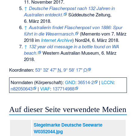
11. November 2017.
↑
Deutsche Flaschenpost nach 132 Jahren in
Australien entdeckt
.
Süddeutsche Zeitung,
6. März 2018.
↑
Australierin findet Flaschenpost von 1886: Spur
führt in die Wesermarsch
.
(
Memento
vom 7. März
2018 im
Internet Archive
) Nord24, 6. März 2018.
↑
132 year old message in a bottle found on WA
beach
.
Western Australian Museum, 6. März
2018.
Koordinaten:
53° 32′ 47″
N
,
9° 58′ 17″
O
Normdaten (Körperschaft):
GND
:
36514-2
|
LCCN
:
n82050643
|
VIAF
:
137714988
Auf dieser Seite verwendete Medien
Siegelmarke Deutsche Seewarte
W0352044.jpg