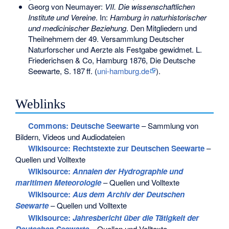
Georg von Neumayer:
VII. Die wissenschaftlichen
Institute und Vereine
. In:
Hamburg in naturhistorischer
und medicinischer Beziehung
. Den Mitgliedern und
Theilnehmern der 49. Versammlung Deutscher
Naturforscher und Aerzte als Festgabe gewidmet. L.
Friederichsen & Co, Hamburg 1876, Die Deutsche
Seewarte,
S.
187
ff
. (
uni-hamburg.de
).
Weblinks
Commons
: Deutsche Seewarte
– Sammlung von
Bildern, Videos und Audiodateien
Wikisource: Rechtstexte zur Deutschen Seewarte
–
Quellen und Volltexte
Wikisource:
Annalen der Hydrographie und
maritimen Meteorologie
– Quellen und Volltexte
Wikisource:
Aus dem Archiv der Deutschen
Seewarte
– Quellen und Volltexte
Wikisource:
Jahresbericht über die Tätigkeit der
Deutschen Seewarte
– Quellen und Volltexte