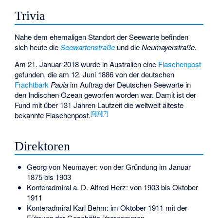
Trivia
Nahe dem ehemaligen Standort der Seewarte befinden
sich heute die
Seewartenstraße
und die
Neumayerstraße
.
Am 21. Januar 2018 wurde in Australien eine
Flaschenpost
gefunden, die am 12. Juni 1886 von der deutschen
Frachtbark
Paula
im Auftrag der Deutschen Seewarte in
den Indischen Ozean geworfen worden war. Damit ist der
Fund mit über 131 Jahren Laufzeit die weltweit älteste
[
5
]
[
6
]
[
7
]
bekannte Flaschenpost.
Direktoren
Georg von Neumayer: von der Gründung im Januar
1875 bis 1903
Konteradmiral a. D.
Alfred Herz
: von 1903 bis Oktober
1911
Konteradmiral
Karl Behm
: im Oktober 1911 mit der
Führung der Geschäfte übernommen