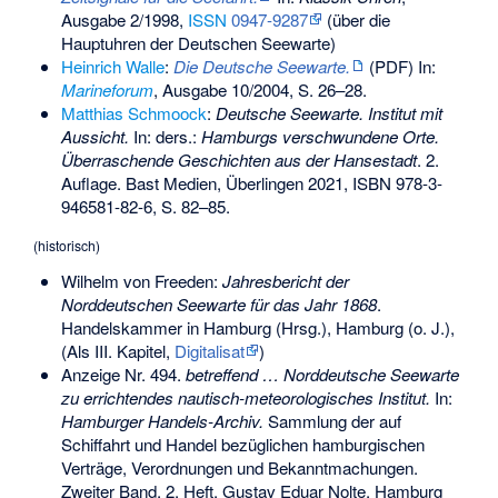
Ausgabe 2/1998,
ISSN
0947-9287
(über die
Hauptuhren der Deutschen Seewarte)
Heinrich Walle
:
Die Deutsche Seewarte.
(PDF) In:
Marineforum
, Ausgabe 10/2004, S. 26–28.
Matthias Schmoock
:
Deutsche Seewarte. Institut mit
Aussicht.
In: ders.:
Hamburgs verschwundene Orte.
Überraschende Geschichten aus der Hansestadt
. 2.
Auflage. Bast Medien, Überlingen 2021,
ISBN 978-3-
946581-82-6
, S. 82–85.
(historisch)
Wilhelm von Freeden:
Jahresbericht der
Norddeutschen Seewarte für das Jahr 1868
.
Handelskammer in Hamburg (Hrsg.), Hamburg (o. J.),
(Als III. Kapitel,
Digitalisat
)
Anzeige Nr. 494.
betreffend … Norddeutsche Seewarte
zu errichtendes nautisch-meteorologisches Institut.
In:
Hamburger Handels-Archiv.
Sammlung der auf
Schiffahrt und Handel bezüglichen hamburgischen
Verträge, Verordnungen und Bekanntmachungen.
Zweiter Band, 2. Heft. Gustav Eduar Nolte, Hamburg