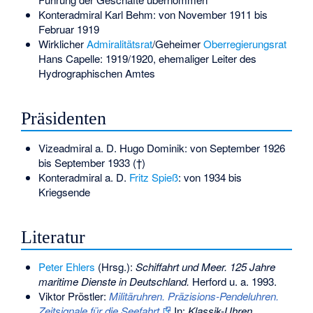
Konteradmiral Karl Behm: von November 1911 bis
Februar 1919
Wirklicher
Admiralitätsrat
/Geheimer
Oberregierungsrat
Hans Capelle: 1919/1920, ehemaliger Leiter des
Hydrographischen Amtes
Präsidenten
Vizeadmiral a. D. Hugo Dominik: von September 1926
bis September 1933 (†)
Konteradmiral a. D.
Fritz Spieß
: von 1934 bis
Kriegsende
Literatur
Peter Ehlers
(Hrsg.):
Schiffahrt und Meer. 125 Jahre
maritime Dienste in Deutschland.
Herford u. a. 1993.
Viktor Pröstler:
Militäruhren. Präzisions-Pendeluhren.
Zeitsignale für die Seefahrt.
In:
Klassik-Uhren
,