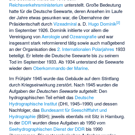
Reichsverkehrsministerium
unterstellt. Große Bedeutung
hatte für die Deutsche Seewarte, deren Ansehen im Laufe
der Jahre etwas gesunken war, die Übernahme der
[
2
]
Präsidentschaft durch
Vizeadmiral
a. D.
Hugo Dominik
im September 1926. Dominik initiierte vor allem die
Vereinigung von
Aerologie
und
Ozeanografie
und war
insgesamt stark reformierend tätig sowie auch maßgebend
an der Organisation des
2. Internationalen Polarjahres
1933
beteiligt. Er leitete die Deutsche Seewarte bis zu seinem
Tod im September 1933. Ab 1934 unterstand die Seewarte
wieder dem
Oberkommando der Marine
.
Im Frühjahr 1945 wurde das Gebäude auf dem Stintfang
durch Kriegseinwirkung zerstört. Nach 1945 wurden die
Aufgaben der
Deutschen Seewarte
aufgeteilt: Den
hydrographischen Teil erhielt das
Deutsche
Hydrographische Institut
(DHI, 1945–1990) und dessen
Nachfolger, das
Bundesamt für Seeschifffahrt und
Hydrographie
(BSH); jeweils ebenfalls mit Sitz in Hamburg.
In der
DDR
wurden diese Aufgaben ab 1950 vom
Seehydrographischen Dienst der DDR
bis 1990