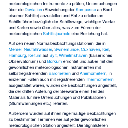
meteorologischen Instrumente zu prüfen, Untersuchungen
über die
Deviation
(Abweichung der
Kompasse
an Bord
eiserner Schiffe) anzustellen und Rat zu erteilen an
Schiffsführer bezüglich der Schiffswege, wichtiger Werke
und Karten sowie über alles, was zum Führen der
meteorologischen
Schiffsjournale
eine Beziehung hat.
Auf den neuen Normalbeobachtungsstationen, die in
Memel
,
Neufahrwasser
,
Swinemünde
,
Cuxhaven
,
Kiel
,
Hamburg
,
Keitum
auf
Sylt
,
Wilhelmshaven
(kaiserliches
Observatorium) und
Borkum
errichtet und außer mit den
gewöhnlichen meteorologischen Instrumenten mit
selbstregistrierenden
Barometern
und
Anemometern
, in
einzelnen Fällen auch mit registrierenden
Thermometern
ausgestattet waren, wurden die Beobachtungen angestellt,
die der dritten Abteilung der Seewarte einen Teil des
Materials für ihre Untersuchungen und Publikationen
(Sturmwarnungen etc.) lieferten.
Außerdem wurden auf ihnen regelmäßige Beobachtungen
zu bestimmten Terminen wie auf jeder gewöhnlichen
meteorologischen Station angestellt. Die Signalstellen