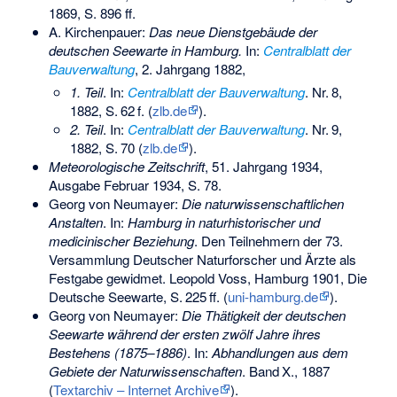
1869, S. 896 ff.
A. Kirchenpauer:
Das neue Dienstgebäude der
deutschen Seewarte in Hamburg.
In:
Centralblatt der
Bauverwaltung
, 2. Jahrgang 1882,
1. Teil
. In:
Centralblatt der Bauverwaltung
.
Nr.
8
,
1882,
S.
62
f
. (
zlb.de
).
2. Teil
. In:
Centralblatt der Bauverwaltung
.
Nr.
9
,
1882,
S.
70
(
zlb.de
).
Meteorologische Zeitschrift
, 51. Jahrgang 1934,
Ausgabe Februar 1934, S. 78.
Georg von Neumayer:
Die naturwissenschaftlichen
Anstalten
. In:
Hamburg in naturhistorischer und
medicinischer Beziehung
. Den Teilnehmern der 73.
Versammlung Deutscher Naturforscher und Ärzte als
Festgabe gewidmet. Leopold Voss, Hamburg 1901, Die
Deutsche Seewarte,
S.
225
ff
. (
uni-hamburg.de
).
Georg von Neumayer:
Die Thätigkeit der deutschen
Seewarte während der ersten zwölf Jahre ihres
Bestehens (1875–1886)
. In:
Abhandlungen aus dem
Gebiete der Naturwissenschaften
.
Band
X.
, 1887
(
Textarchiv – Internet Archive
).