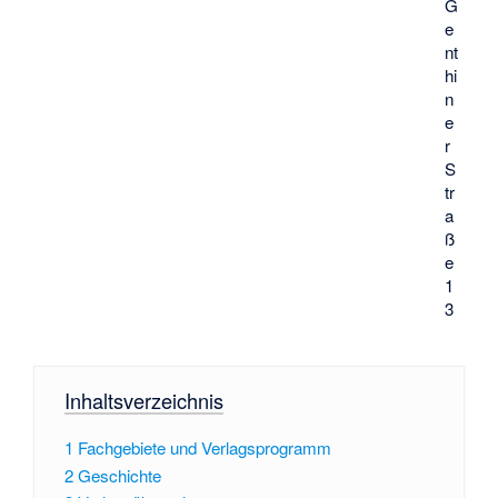
G
e
nt
hi
n
e
r
S
tr
a
ß
e
1
3
Inhaltsverzeichnis
1
Fachgebiete und Verlagsprogramm
2
Geschichte