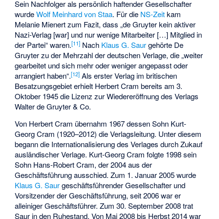
Sein Nachfolger als persönlich haftender Gesellschafter
wurde
Wolf Meinhard von Staa
. Für die
NS-Zeit
kam
Melanie Mienert zum Fazit, dass „de Gruyter kein aktiver
Nazi-Verlag [war] und nur wenige Mitarbeiter […] Mitglied in
[
11
]
der Partei“ waren.
Nach
Klaus G. Saur
gehörte De
Gruyter zu der Mehrzahl der deutschen Verlage, die „weiter
gearbeitet und sich mehr oder weniger angepasst oder
[
12
]
arrangiert haben“.
Als erster Verlag im britischen
Besatzungsgebiet erhielt Herbert Cram bereits am 3.
Oktober 1945 die Lizenz zur Wiedereröffnung des Verlags
Walter de Gruyter & Co.
Von Herbert Cram übernahm 1967 dessen Sohn
Kurt-
Georg Cram
(1920–2012) die Verlagsleitung. Unter diesem
begann die Internationalisierung des Verlages durch Zukauf
ausländischer Verlage. Kurt-Georg Cram folgte 1998 sein
Sohn
Hans-Robert Cram
, der 2004 aus der
Geschäftsführung ausschied. Zum 1. Januar 2005 wurde
Klaus G. Saur
geschäftsführender Gesellschafter und
Vorsitzender der Geschäftsführung, seit 2006 war er
alleiniger Geschäftsführer. Zum 30. September 2008 trat
Saur in den Ruhestand. Von Mai 2008 bis Herbst 2014 war