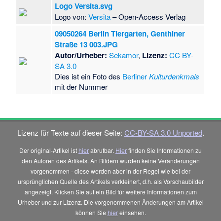
Logo Versita.svg
Logo von:
Versita
– Open-Access Verlag
09050264 Berlin Tiergarten, Genthiner
Straße 13 003.JPG
Autor/Urheber:
Sekamor
,
Lizenz:
CC BY-
SA 3.0
Dies ist ein Foto des
Berliner
Kulturdenkmals
mit der Nummer
Lizenz für Texte auf dieser Seite:
CC-BY-SA 3.0 Unported
.
Der original-Artikel ist
hier
abrufbar.
Hier
finden Sie Informationen zu
den Autoren des Artikels. An Bildern wurden keine Veränderungen
vorgenommen - diese werden aber in der Regel wie bei der
ursprünglichen Quelle des Artikels verkleinert, d.h. als Vorschaubilder
angezeigt. Klicken Sie auf ein Bild für weitere Informationen zum
Urheber und zur Lizenz. Die vorgenommenen Änderungen am Artikel
können Sie
hier
einsehen.