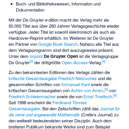
Buch- und Bibliothekswesen, Information und
Dokumentation
Mit der
De Gruyter e-dition
macht der Verlag mehr als
50.000 Titel aus über 260 Jahren Verlagsgeschichte wieder
verfügbar. Jeder Titel ist sowohl elektronisch als auch als
Hardcover-Reprint erhältlich. Im Weiteren ist De Gruyter
ein Partner von
Google Book Search
. Nahezu alle Titel aus
dem Verlagsprogramm sind dort auszugsweise präsent.
Unter dem
Imprint
De Gruyter Open
ist die Verlagsgruppe
[
3
]
[
4
]
De Gruyter
der drittgrößte
Open-Access
-Verlag.
Zu den bekanntesten Editionen des Verlags zählen die
kritische Gesamtausgabe Friedrich Nietzsches
und die
gesammelten Schriften von
Immanuel Kant
sowie die
[
5
]
kritischen Gesamtausgaben von
Achim von Arnim
,
von
[
6
]
Friedrich Schleiermacher
sowie die von
Ernst Troeltsch
.
Seit 1998 erscheint die
Ferdinand Tönnies
Gesamtausgabe
. Bei den Zeitschriften zählt das
Journal für
die reine und angewandte Mathematik
(Crelle’s Journal) zu
den weltweit bedeutendsten seiner Disziplin. Auch dem
breiteren Publikum bekannte Werke sind zum Beispiel