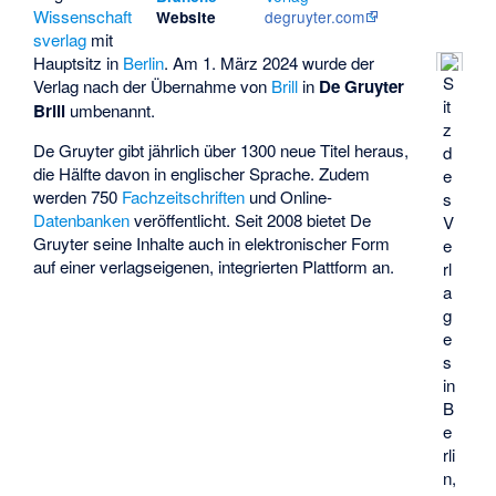
Wissenschaft
degruyter.com
Website
sverlag
mit
Hauptsitz in
Berlin
. Am 1. März 2024 wurde der
S
Verlag nach der Übernahme von
Brill
in
De Gruyter
it
Brill
umbenannt.
z
De Gruyter gibt jährlich über 1300 neue Titel heraus,
d
die Hälfte davon in englischer Sprache. Zudem
e
werden 750
Fachzeitschriften
und Online-
s
Datenbanken
veröffentlicht. Seit 2008 bietet De
V
Gruyter seine Inhalte auch in elektronischer Form
e
auf einer verlagseigenen, integrierten Plattform an.
rl
a
g
e
s
in
B
e
rli
n,