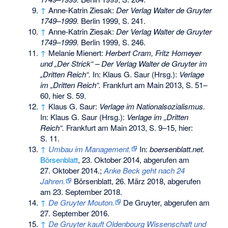
↑
Anne-Katrin Ziesak:
Der Verlag Walter de Gruyter
1749–1999.
Berlin 1999, S. 241.
↑
Anne-Katrin Ziesak:
Der Verlag Walter de Gruyter
1749–1999.
Berlin 1999, S. 246.
↑
Melanie Mienert:
Herbert Cram, Fritz Homeyer
und „Der Strick“ – Der Verlag Walter de Gruyter im
„Dritten Reich“.
In: Klaus G. Saur (Hrsg.):
Verlage
im „Dritten Reich“.
Frankfurt am Main 2013, S. 51–
60, hier S. 59.
↑
Klaus G. Saur:
Verlage im Nationalsozialismus.
In: Klaus G. Saur (Hrsg.):
Verlage im „Dritten
Reich“.
Frankfurt am Main 2013, S. 9–15, hier:
S. 11.
↑
Umbau im Management.
In:
boersenblatt.net.
Börsenblatt
, 23. Oktober 2014,
abgerufen am
27. Oktober 2014
.
;
Anke Beck geht nach 24
Jahren.
Börsenblatt, 26. März 2018,
abgerufen
am 23. September 2018
.
↑
De Gruyter Mouton.
De Gruyter,
abgerufen am
27. September 2016
.
↑
De Gruyter kauft Oldenbourg Wissenschaft und