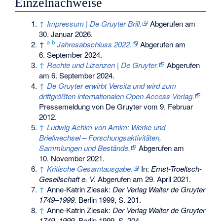
Einzelnachweise
↑
Impressum | De Gruyter Brill.
Abgerufen am
30. Januar 2026
.
a
b
↑
Jahresabschluss 2022.
Abgerufen am
6. September 2024
.
↑
Rechte und Lizenzen | De Gruyter.
Abgerufen
am 6. September 2024
.
↑
De Gruyter erwirbt Versita und wird zum
drittgrößten internationalen Open Access-Verlag.
Pressemeldung von De Gruyter vom 9. Februar
2012.
↑
Ludwig Achim von Arnim: Werke und
Briefwechsel – Forschungsaktivitäten,
Sammlungen und Bestände.
Abgerufen am
10. November 2021
.
↑
Kritische Gesamtausgabe.
In:
Ernst-Troeltsch-
Gesellschaft e. V.
Abgerufen am 29. April 2021
.
↑
Anne-Katrin Ziesak:
Der Verlag Walter de Gruyter
1749–1999.
Berlin 1999, S. 201.
↑
Anne-Katrin Ziesak:
Der Verlag Walter de Gruyter
1749–1999.
Berlin 1999, S. 204.