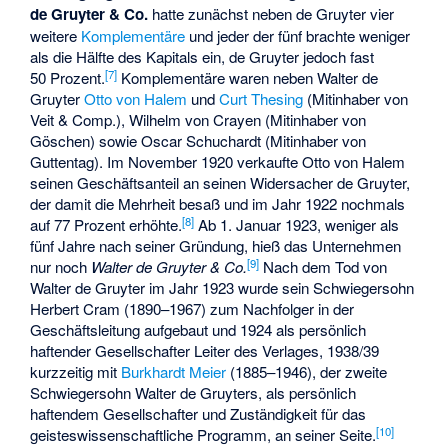
de Gruyter & Co.
hatte zunächst neben de Gruyter vier
weitere
Komplementäre
und jeder der fünf brachte weniger
als die Hälfte des Kapitals ein, de Gruyter jedoch fast
[
7
]
50 Prozent.
Komplementäre waren neben Walter de
Gruyter
Otto von Halem
und
Curt Thesing
(Mitinhaber von
Veit & Comp.), Wilhelm von Crayen (Mitinhaber von
Göschen) sowie Oscar Schuchardt (Mitinhaber von
Guttentag). Im November 1920 verkaufte Otto von Halem
seinen Geschäftsanteil an seinen Widersacher de Gruyter,
der damit die Mehrheit besaß und im Jahr 1922 nochmals
[
8
]
auf 77 Prozent erhöhte.
Ab 1. Januar 1923, weniger als
fünf Jahre nach seiner Gründung, hieß das Unternehmen
[
9
]
nur noch
Walter de Gruyter & Co.
Nach dem Tod von
Walter de Gruyter im Jahr 1923 wurde sein Schwiegersohn
Herbert Cram
(1890–1967) zum Nachfolger in der
Geschäftsleitung aufgebaut und 1924 als persönlich
haftender Gesellschafter Leiter des Verlages, 1938/39
kurzzeitig mit
Burkhardt Meier
(1885–1946), der zweite
Schwiegersohn Walter de Gruyters, als persönlich
haftendem Gesellschafter und Zuständigkeit für das
[
10
]
geisteswissenschaftliche Programm, an seiner Seite.