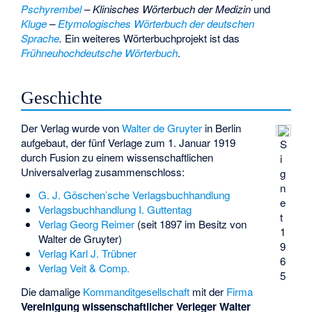
Pschyrembel
– Klinisches Wörterbuch der Medizin
und
Kluge
–
Etymologisches Wörterbuch der deutschen
Sprache
.
Ein weiteres Wörterbuchprojekt ist das
Frühneuhochdeutsche Wörterbuch
.
Geschichte
Der Verlag wurde von
Walter de Gruyter
in Berlin
aufgebaut, der fünf Verlage zum 1. Januar 1919
S
durch Fusion zu einem wissenschaftlichen
i
Universalverlag zusammenschloss:
g
n
G. J. Göschen’sche Verlagsbuchhandlung
e
Verlagsbuchhandlung I. Guttentag
t
Verlag Georg Reimer
(seit 1897 im Besitz von
1
Walter de Gruyter)
9
Verlag Karl J. Trübner
6
Verlag Veit & Comp.
5
Die damalige
Kommanditgesellschaft
mit der
Firma
Vereinigung wissenschaftlicher Verleger Walter