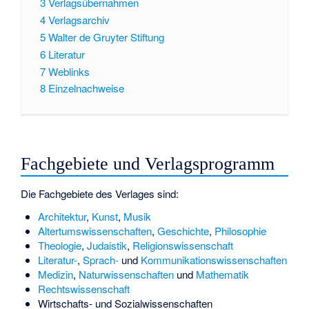
3
Verlagsübernahmen
4
Verlagsarchiv
5
Walter de Gruyter Stiftung
6
Literatur
7
Weblinks
8
Einzelnachweise
Fachgebiete und Verlagsprogramm
Die Fachgebiete des Verlages sind:
Architektur
,
Kunst
,
Musik
Altertumswissenschaften
,
Geschichte
,
Philosophie
Theologie
,
Judaistik
,
Religionswissenschaft
Literatur-
,
Sprach-
und
Kommunikationswissenschaften
Medizin
,
Naturwissenschaften
und
Mathematik
Rechtswissenschaft
Wirtschafts- und Sozialwissenschaften