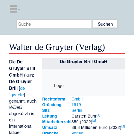
Walter de Gruyter (Verlag)
De Gruyter Brill GmbH
Die
De
Gruyter Brill
GmbH
(kurz
De Gruyter
Logo
Brill
[
də
ˈɡʁɔʏ̯tɐ
]
GmbH
Rechtsform
genannt, auch
1919
Gründung
WDeG
Berlin
Sitz
abgekürzt) ist
[
1
]
Carsten Buhr
Leitung
ein
[
2
]
359 (2022)
Mitarbeiterzahl
international
[
2
]
86,3 Millionen Euro (2022)
Umsatz
tätiger
Verlag
Branche