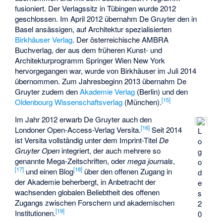
fusioniert. Der Verlagssitz in Tübingen wurde 2012
geschlossen. Im April 2012 übernahm De Gruyter den in
Basel ansässigen, auf Architektur spezialisierten
Birkhäuser Verlag
. Der österreichische AMBRA
Buchverlag, der aus dem früheren Kunst- und
Architekturprogramm Springer Wien New York
hervorgegangen war, wurde von Birkhäuser im Juli 2014
übernommen. Zum Jahresbeginn 2013 übernahm De
Gruyter zudem den
Akademie Verlag
(Berlin) und den
[
15
]
Oldenbourg Wissenschaftsverlag
(München).
Im Jahr 2012 erwarb De Gruyter auch den
[
16
]
Londoner Open-Access-Verlag Versita.
Seit 2014
L
ist Versita vollständig unter dem Imprint-Titel
De
o
Gruyter Open
integriert, der auch mehrere so
g
genannte Mega-Zeitschriften, oder
mega journals
,
o
[
17
]
[
18
]
und einen Blog
über den offenen Zugang in
d
der Akademie beherbergt, in Anbetracht der
e
wachsenden globalen Beliebtheit des offenen
s
Zugangs zwischen Forschern und akademischen
2
[
19
]
Institutionen.
0