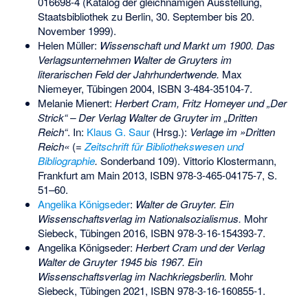
016698-4
(Katalog der gleichnamigen Ausstellung,
Staatsbibliothek zu Berlin, 30. September bis 20.
November 1999).
Helen Müller:
Wissenschaft und Markt um 1900. Das
Verlagsunternehmen Walter de Gruyters im
literarischen Feld der Jahrhundertwende.
Max
Niemeyer, Tübingen 2004,
ISBN 3-484-35104-7
.
Melanie Mienert:
Herbert Cram, Fritz Homeyer und „Der
Strick“ – Der Verlag Walter de Gruyter im „Dritten
Reich“
. In:
Klaus G. Saur
(Hrsg.):
Verlage im »Dritten
Reich«
(=
Zeitschrift für Bibliothekswesen und
Bibliographie
.
Sonderband 109). Vittorio Klostermann,
Frankfurt am Main 2013,
ISBN 978-3-465-04175-7
, S.
51–60.
Angelika Königseder
:
Walter de Gruyter. Ein
Wissenschaftsverlag im Nationalsozialismus.
Mohr
Siebeck, Tübingen 2016,
ISBN 978-3-16-154393-7
.
Angelika Königseder:
Herbert Cram und der Verlag
Walter de Gruyter 1945 bis 1967. Ein
Wissenschaftsverlag im Nachkriegsberlin.
Mohr
Siebeck, Tübingen 2021,
ISBN 978-3-16-160855-1
.