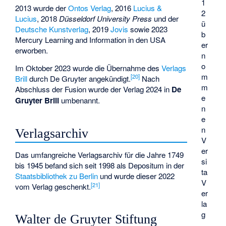
1
2013 wurde der
Ontos Verlag
, 2016
Lucius &
2
Lucius
, 2018
Düsseldorf University Press
und der
ü
Deutsche Kunstverlag
, 2019
Jovis
sowie 2023
b
Mercury Learning and Information in den USA
er
erworben.
n
o
Im Oktober 2023 wurde die Übernahme des
Verlags
m
[
20
]
Brill
durch De Gruyter angekündigt.
Nach
m
Abschluss der Fusion wurde der Verlag 2024 in
De
e
Gruyter Brill
umbenannt.
n
e
n
Verlagsarchiv
V
er
Das umfangreiche Verlagsarchiv für die Jahre 1749
si
bis 1945 befand sich seit 1998 als Depositum in der
ta
Staatsbibliothek zu Berlin
und wurde dieser 2022
V
[
21
]
vom Verlag geschenkt.
er
la
g
Walter de Gruyter Stiftung