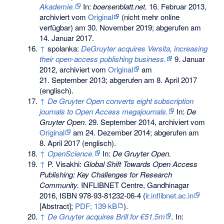
Akademie.
In:
boersenblatt.net.
16. Februar 2013,
archiviert vom
Original
(nicht mehr online
verfügbar) am
30. November 2019
;
abgerufen am
14. Januar 2017
.
↑
spolanka:
DeGruyter acquires Versita, increasing
their open-access publishing business.
9. Januar
2012, archiviert vom
Original
am
21. September 2013
;
abgerufen am 8. April 2017
(englisch).
↑
De Gruyter Open converts eight subscription
journals to Open Access megajournals.
In:
De
Gruyter Open.
29. September 2014, archiviert vom
Original
am
24. Dezember 2014
;
abgerufen am
8. April 2017
(englisch).
↑
OpenScience.
In:
De Gruyter Open.
↑
P. Visakhi:
Global Shift Towards Open Access
Publishing: Key Challenges for Research
Community.
INFLIBNET Centre, Gandhinagar
2016,
ISBN 978-93-81232-06-4
(
ir.inflibnet.ac.in
[Abstract];
PDF; 139 kB
).
↑
De Gruyter acquires Brill for €51.5m
.
In: