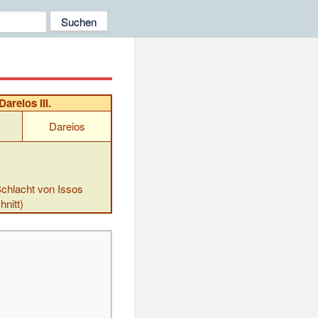
areios III.
Dareios
 Schlacht von Issos
nitt)