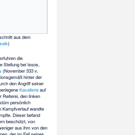
schnitt aus dem
saik
)
erfuhren die
 Stellung bei Issos,
s
(November 333 v.
itionsgemäß hinter der
rch den Angriff seiner
überlegene
Kavallerie
auf
 Reiterei, den linken
stüm persönlich
en Kampfverlauf wandte
mpfte. Dieser befand
rn beschützt, von
 weniger aus ihm von den
nen, der im Fall seines