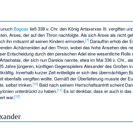
Eunuch
Bagoas
ließ 338 v. Chr. den König Artaxerxes III. vergiften u
ten, Arses, der auf den Thron nachfolgte. Als sich Arses als nicht ge
[
7
]
ch ihn mitsamt all seinen Kindern ermorden.
Daraufhin erhob der E
erenden Achämeniden auf den Thron, wobei das hohe Ansehen des neu
eser Entscheidung durch den persischen Adel eine wesentliche Rolle s
 Artashatas, der sich nun Dareios nannte, etwa im Mai 336 v. Chr., al
 25 Jahre jüngeren, künftigen Gegenspielers Alexander des Großen i
tkräftig. Innerhalb kurzer Zeit entledigte er sich des übermächtigen B
t ebenfalls vergiften wollte. Gemäß der Überlieferung musste der Eu
[
10
]
, selbst trinken.
Bald nach seinem Herrschaftsantritt scheint Dare
[
11
]
ylonien unterdrückt zu haben.
Es ist denkbar, dass er auch in das 
[
12
]
ert war.
xander