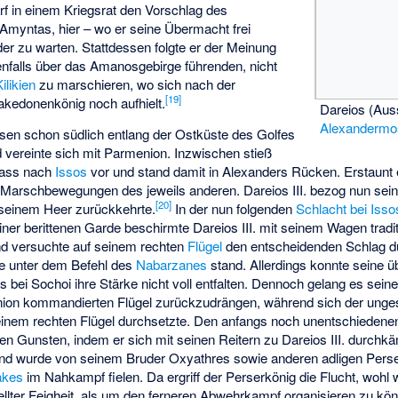
arf in einem Kriegsrat den Vorschlag des
Amyntas
, hier – wo er seine Übermacht frei
der zu warten. Stattdessen folgte er der Meinung
enfalls über das Amanosgebirge führenden, nicht
Kilikien
zu marschieren, wo sich nach der
[
19
]
kedonenkönig noch aufhielt.
Dareios (Aus
Alexandermo
sen schon südlich entlang der Ostküste des Golfes
 vereinte sich mit Parmenion. Inzwischen stieß
pass nach
Issos
vor und stand damit in Alexanders Rücken. Erstaunt 
 Marschbewegungen des jeweils anderen. Dareios III. bezog nun seine
[
20
]
 seinem Heer zurückkehrte.
In der nun folgenden
Schlacht bei Isso
 einer berittenen Garde beschirmte Dareios III. mit seinem Wagen trad
d versuchte auf seinem rechten
Flügel
den entscheidenden Schlag du
die unter dem Befehl des
Nabarzanes
stand. Allerdings konnte seine 
 bei Sochoi ihre Stärke nicht voll entfalten. Dennoch gelang es seiner
on kommandierten Flügel zurückzudrängen, während sich der unge
einem rechten Flügel durchsetzte. Den anfangs noch unentschieden
n Gunsten, indem er sich mit seinen Reitern zu Dareios III. durchkä
und wurde von seinem Bruder Oxyathres sowie anderen adligen Perse
akes
im Nahkampf fielen. Da ergriff der Perserkönig die Flucht, wohl
ellter Feigheit, als um den ferneren Abwehrkampf organisieren zu kön