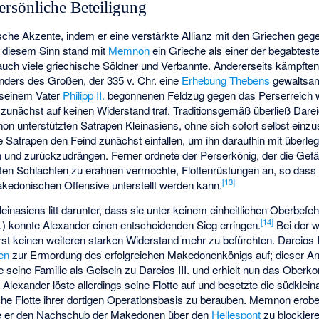
ersönliche Beteiligung
itische Akzente, indem er eine verstärkte Allianz mit den Griechen 
 diesem Sinn stand mit
Memnon
ein Grieche als einer der begabteste
auch viele griechische Söldner und Verbannte. Andererseits kämpfte
nders des Großen, der 335 v. Chr. eine
Erhebung Thebens
gewaltsam
n seinem Vater
Philipp II.
begonnenen Feldzug gegen das Perserreich 
zunächst auf keinen Widerstand traf. Traditionsgemäß überließ Dareio
unterstützten Satrapen Kleinasiens, ohne sich sofort selbst einzu
die Satrapen den Feind zunächst einfallen, um ihn daraufhin mit überl
en und zurückzudrängen. Ferner ordnete der Perserkönig, der die Gefä
sten Schlachten zu erahnen vermochte, Flottenrüstungen an, so das
[
13
]
akedonischen Offensive unterstellt werden kann.
einasiens litt darunter, dass sie unter keinem einheitlichen Oberbefeh
[
14
]
.) konnte Alexander einen entscheidenden Sieg erringen.
Bei der w
rst keinen weiteren starken Widerstand mehr zu befürchten. Dareios 
en
zur Ermordung des erfolgreichen Makedonenkönigs auf; dieser A
seine Familie als Geiseln zu Dareios III. und erhielt nun das Ober
. Alexander löste allerdings seine Flotte auf und besetzte die südklein
che Flotte ihrer dortigen Operationsbasis zu berauben. Memnon erob
hte er den Nachschub der Makedonen über den
Hellespont
zu blockier