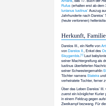
Arrians
, das 17. Buch der
Hi
Rufus
(erhalten erst ab dem 
Iunianus Iustinus
’ Auszug au
Jahrhunderte nach Dareios’ 
(heute verlorenen) hellenist
Herkunft, Famili
Dareios III., ein Neffe von
Art
von
Dareios II.
, Enkel des
Os
[
1
]
Sisygambis
.
Laut babylonis
seiner Machtergreifung als 
Iustinus überlieferten Nachr
seiner Schwestergemahlin
S
Töchter namens
Stateira
un
verheiratete Tochter, fern
Über das Leben Dareios’ III. 
zuerst ein königlicher Kurie
in einem Feldzug gegen auf
Zweikampf bezwang. Für die