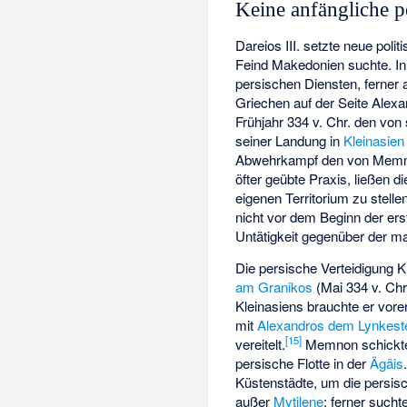
Keine anfängliche p
Dareios III. setzte neue pol
Feind Makedonien suchte. In
persischen Diensten, ferner 
Griechen auf der Seite Alexa
Frühjahr 334 v. Chr. den vo
seiner Landung in
Kleinasien
Abwehrkampf den von Memnon 
öfter geübte Praxis, ließen 
eigenen Territorium zu stell
nicht vor dem Beginn der er
Untätigkeit gegenüber der m
Die persische Verteidigung Kl
am Granikos
(Mai 334 v. Chr
Kleinasiens brauchte er vore
mit
Alexandros dem Lynkest
[
15
]
vereitelt.
Memnon schickte 
persische Flotte in der
Ägäis
Küstenstädte, um die persis
außer
Mytilene
; ferner suc