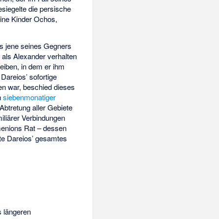
siegelte die persische
ine Kinder Ochos,
ls jene seines Gegners
 als Alexander verhalten
iben, in dem er ihm
Dareios’ sofortige
en war, beschied dieses
h
siebenmonatiger
Abtretung aller Gebiete
iliärer Verbindungen
rmenions Rat – dessen
lte Dareios’ gesamtes
s längeren