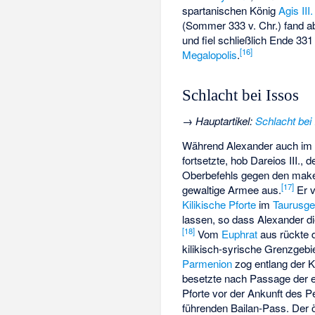
spartanischen König
Agis III.
(Sommer 333 v. Chr.) fand ab
und fiel schließlich Ende 33
[
16
]
Megalopolis
.
Schlacht bei Issos
→
Hauptartikel
:
Schlacht bei
Während Alexander auch im W
fortsetzte, hob Dareios III.
Oberbefehls gegen den make
[
17
]
gewaltige Armee aus.
Er v
Kilikische Pforte
im
Taurusge
lassen, so dass Alexander d
[
18
]
Vom
Euphrat
aus rückte 
kilikisch-syrische Grenzgeb
Parmenion
zog entlang der 
besetzte nach Passage der e
Pforte vor der Ankunft des 
führenden Bailan-Pass. Der ö