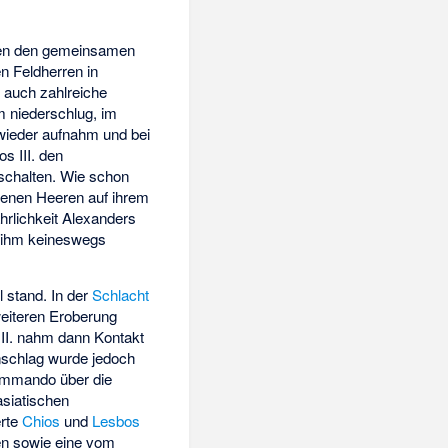
gegen den gemeinsamen
n Feldherren in
n auch zahlreiche
 niederschlug, im
wieder aufnahm und bei
s III. den
schalten. Wie schon
egenen Heeren auf ihrem
hrlichkeit Alexanders
s ihm keineswegs
l stand. In der
Schlacht
eiteren Eroberung
III. nahm dann Kontakt
nschlag wurde jedoch
kommando über die
asiatischen
erte
Chios
und
Lesbos
en sowie eine vom