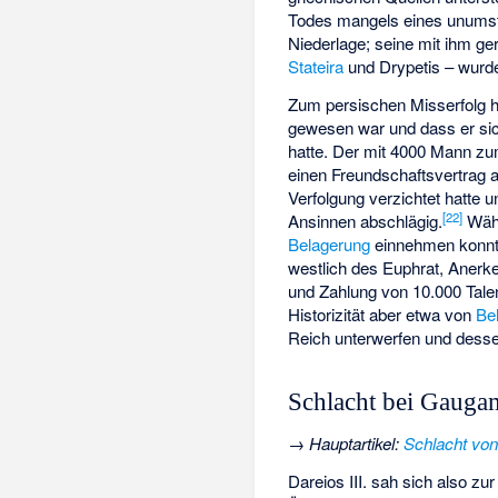
Todes mangels eines unumstr
Niederlage; seine mit ihm ge
Stateira
und Drypetis – wurd
Zum persischen Misserfolg h
gewesen war und dass er sich
hatte. Der mit 4000 Mann z
einen Freundschaftsvertrag a
Verfolgung verzichtet hatte 
[
22
]
Ansinnen abschlägig.
Währ
Belagerung
einnehmen konnte 
westlich des Euphrat, Anerk
und Zahlung von 10.000 Tale
Historizität aber etwa von
Be
Reich unterwerfen und desse
Schlacht bei Gauga
→
Hauptartikel
:
Schlacht vo
Dareios III. sah sich also z