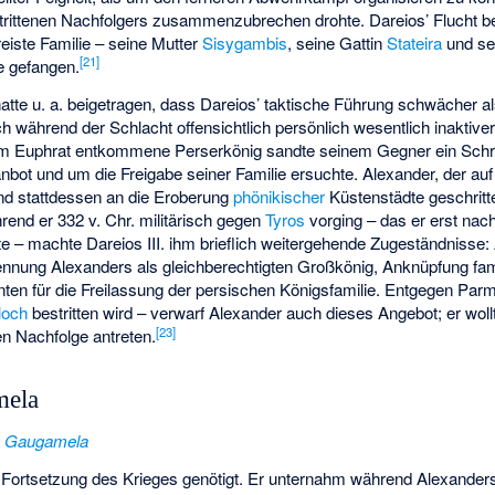
ittenen Nachfolgers zusammenzubrechen drohte. Dareios’ Flucht be
reiste Familie – seine Mutter
Sisygambis
, seine Gattin
Stateira
und se
[
21
]
e gefangen.
atte u. a. beigetragen, dass Dareios’ taktische Führung schwächer a
 während der Schlacht offensichtlich persönlich wesentlich inaktiver
um Euphrat entkommene Perserkönig sandte seinem Gegner ein Schre
nbot und um die Freigabe seiner Familie ersuchte. Alexander, der auf 
und stattdessen an die Eroberung
phönikischer
Küstenstädte geschritt
end er 332 v. Chr. militärisch gegen
Tyros
vorging – das er erst nac
– machte Dareios III. ihm brieflich weitergehende Zugeständnisse: 
ennung Alexanders als gleichberechtigten Großkönig, Anknüpfung fam
nten für die Freilassung der persischen Königsfamilie. Entgegen Pa
loch
bestritten wird – verwarf Alexander auch dieses Angebot; er wol
[
23
]
n Nachfolge antreten.
mela
n Gaugamela
ur Fortsetzung des Krieges genötigt. Er unternahm während Alexander