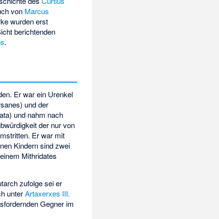
eschichte des
Curtius
uch von
Marcus
rke wurden erst
icht berichtenden
os
.
den. Er war ein Urenkel
rsanes) und der
hata) und nahm nach
bwürdigkeit der nur von
umstritten. Er war mit
inen Kindern sind zwei
 einem Mithridates
tarch zufolge sei er
ch unter
Artaxerxes III.
usfordernden Gegner im