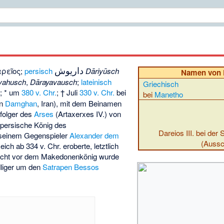
داریوش
ρεῖος;
persisch
Dāriyūsch
Namen von D
vahusch
,
Dārayavausch
;
lateinisch
Griechisch
ā
; * um
380 v. Chr.
; † Juli
330 v. Chr.
bei
bei
Manetho
en
Damghan
, Iran), mit dem Beinamen
hfolger des
Arses
(Artaxerxes IV.) von
e persische König des
Dareios III. bei der
 seinem Gegenspieler
Alexander dem
(Aussch
ich ab 334 v. Chr. eroberte, letztlich
lucht vor dem Makedonenkönig wurde
dliger um den
Satrapen
Bessos