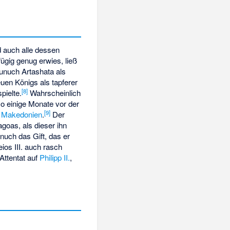
nd auch alle dessen
fügig genug erwies, ließ
unuch Artashata als
en Königs als tapferer
[
8
]
pielte.
Wahrscheinlich
so einige Monate vor der
[
9
]
n
Makedonien
.
Der
agoas, als dieser ihn
nuch das Gift, das er
ios III. auch rasch
Attentat auf
Philipp II.
,