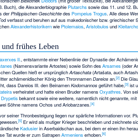
storischen Bibliothek
Diodors
(mit großer Textlücke), die Alexanderg
3. Buch), die Alexanderbiographie
Plutarchs
sowie das 11. und 12. B
s der
Philippischen Geschichte
des
Pompeius Trogus
. Alle diese We
Tod verfasst und beruhen auf aus makedonischer bzw. griechischer S
ischen
Alexanderhistorikern
wie
Ptolemaios
,
Aristobulos
und
Kleitarch
e und frühes Leben
axerxes II.
, entstammte einer Nebenlinie der Dynastie der Achämeni
tanes
(Namensvariante Artostes) sowie Sohn des
Arsames
(oder A
chen Quellen hieß er ursprünglich
Artaschata
(Artašata, auch Artas
[
2
]
dritter achämenidischer König den Thronnamen
Dareios
an.
Die Glau
[
3
]
icht, dass Dareios III. den Beinamen
Kodomannos
geführt habe,
ist 
tateira
verheiratet und hatte einen Bruder namens
Oxyathres
. Von se
d
Drypetis
bekannt sowie eine weitere, namentlich nicht genannte, mit
[
4
]
er zwei Söhne namens Ochos und
Ariobarzanes
.
vor seiner Thronbesteigung liegen nur spärliche Informationen vor. Plu
[
5
]
r gewesen.
Er wird als mutiger Krieger beschrieben und zeichnete si
ständische
Kadusier
in Aserbaidschan aus, bei dem er einen ihn hera
[
6
]
se Tat wurde er zum Satrapen
Armeniens
erhoben.