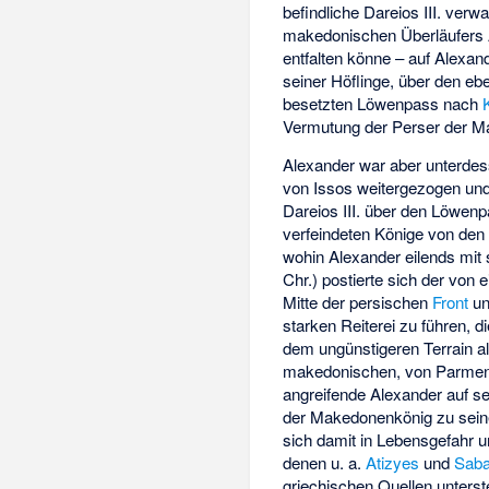
befindliche Dareios III. verw
makedonischen Überläufers
entfalten könne – auf Alexan
seiner Höflinge, über den eb
besetzten Löwenpass nach
Vermutung der Perser der Ma
Alexander war aber unterdes
von Issos weitergezogen und
Dareios III. über den Löwen
verfeindeten Könige von den
wohin Alexander eilends mit
Chr.) postierte sich der von
Mitte der persischen
Front
un
starken Reiterei zu führen, 
dem ungünstigeren Terrain als
makedonischen, von Parmeni
angreifende Alexander auf s
der Makedonenkönig zu seine
sich damit in Lebensgefahr 
denen u. a.
Atizyes
und
Sab
griechischen Quellen unterst