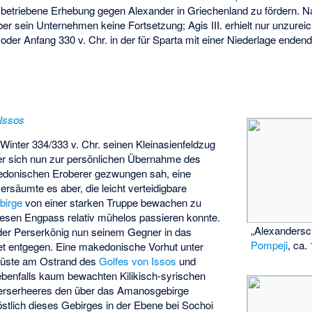
betriebene Erhebung gegen Alexander in Griechenland zu fördern.
er sein Unternehmen keine Fortsetzung; Agis III. erhielt nur unzure
1 oder Anfang 330 v. Chr. in der für Sparta mit einer Niederlage ende
 Issos
inter 334/333 v. Chr. seinen Kleinasienfeldzug
, der sich nun zur persönlichen Übernahme des
donischen Eroberer gezwungen sah, eine
ersäumte es aber, die leicht verteidigbare
birge
von einer starken Truppe bewachen zu
iesen Engpass relativ mühelos passieren konnte.
„Alexandersc
der Perserkönig nun seinem Gegner in das
Pompeji
, ca.
iet entgegen. Eine makedonische Vorhut unter
Küste am Ostrand des
Golfes von Issos
und
benfalls kaum bewachten Kilikisch-syrischen
Perserheeres den über das
Amanosgebirge
stlich dieses Gebirges in der Ebene bei
Sochoi