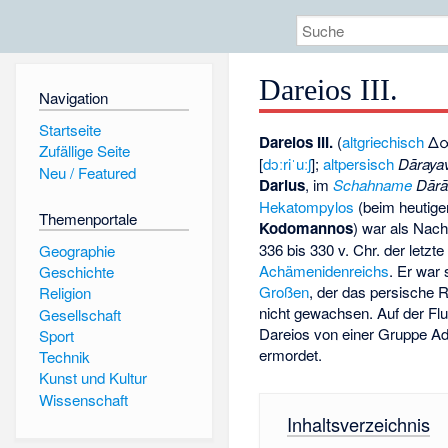
Dareios III.
Navigation
Startseite
Dareios III.
(
altgriechisch
Δα
Zufällige Seite
[
dɔːriˈuːʃ
];
altpersisch
Dāraya
Neu / Featured
Darius
, im
Schahname
Dār
Hekatompylos
(beim heutig
Themenportale
Kodomannos
) war als Nac
336 bis 330 v. Chr. der letzt
Geographie
Achämenidenreichs
. Er war
Geschichte
Großen
, der das persische Re
Religion
nicht gewachsen. Auf der F
Gesellschaft
Dareios von einer Gruppe A
Sport
ermordet.
Technik
Kunst und Kultur
Wissenschaft
Inhaltsverzeichnis