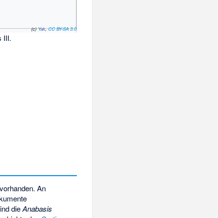
(c)
Yak
,
CC BY-SA 3.0
III.
n vorhanden. An
kumente
sind die
Anabasis