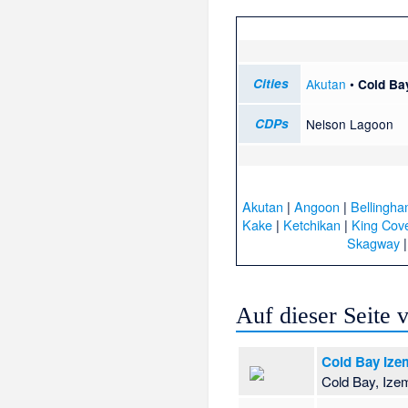
Cities
Akutan
•
Cold Ba
CDPs
Nelson Lagoon
Akutan
|
Angoon
|
Bellingh
Kake
|
Ketchikan
|
King Cov
Skagway
Auf dieser Seite
Cold Bay Iz
Cold Bay, Izem