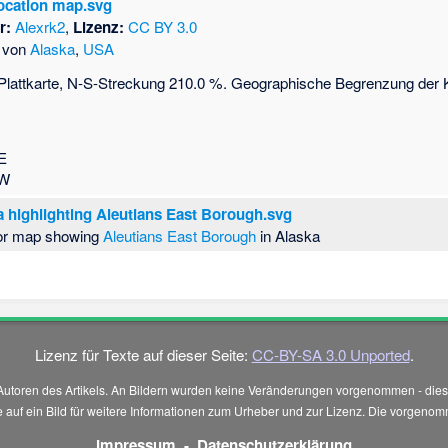
ocation map.svg
r:
Alexrk2
,
Lizenz:
CC BY 3.0
e von
Alaska
,
USA
Plattkarte, N-S-Streckung 210.0 %. Geographische Begrenzung der K
E
 W
a highlighting Aleutians East Borough.svg
ator map showing
Aleutians East Borough
in Alaska
Lizenz für Texte auf dieser Seite:
CC-BY-SA 3.0 Unported
.
Autoren des Artikels. An Bildern wurden keine Veränderungen vorgenommen - diese
 Sie auf ein Bild für weitere Informationen zum Urheber und zur Lizenz. Die vorg
Impressum
-
Datenschutzerklärung