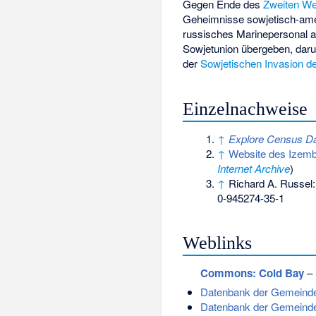
Gegen Ende des
Zweiten We
Geheimnisse sowjetisch-ame
russisches Marinepersonal a
Sowjetunion übergeben, dar
der
Sowjetischen Invasion d
Einzelnachweise
↑
Explore Census Dat
↑
Website des Izembe
Internet Archive
)
↑
Richard A. Russel
0-945274-35-1
Weblinks
Commons
: Cold Bay
– 
Datenbank der Gemeinden 
Datenbank der Gemeinde