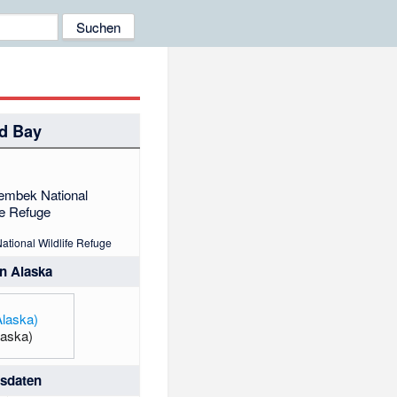
d Bay
zembek National
fe Refuge
ational Wildlife Refuge
in Alaska
aska)
isdaten