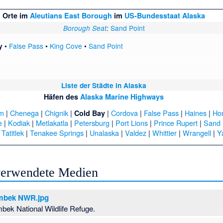
Orte im
Aleutians East Borough
im
US-Bundesstaat
Alaska
Sand Point
Borough Seat
:
•
False Pass
•
King Cove
•
Sand Point
y
Liste der Städte in Alaska
Häfen des
Alaska Marine Highways
am
|
Chenega
|
Chignik
|
|
Cordova
|
False Pass
|
Haines
|
Ho
Cold Bay
e
|
Kodiak
|
Metlakatla
|
Petersburg
|
Port Lions
|
Prince Rupert
|
Sand 
|
Tatitlek
|
Tenakee Springs
|
Unalaska
|
Valdez
|
Whittier
|
Wrangell
|
Y
 verwendete Medien
embek NWR.jpg
bek National Wildlife Refuge.