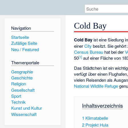
Cold Bay
Navigation
Startseite
Cold Bay
ist eine Siedlung 
Zufällige Seite
einer
City
besitzt. Sie gehör
Neu / Featured
Census Bureau
hat bei der
V
[
1
]
50
auf einer Fläche von 183
Themenportale
Das Städtchen ist ein wicht
Geographie
verfügt über einen Flughafen
Geschichte
vielen Reisenden als Ausga
Religion
National Wildlife Refuge
genu
Gesellschaft
Sport
Technik
Inhaltsverzeichnis
Kunst und Kultur
Wissenschaft
1
Klimatabelle
2
Projekt Hula