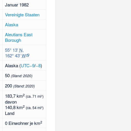
Januar 1982
Vereinigte Staaten
Alaska
Aleutians East
Borough
55° 13′
N
,
162° 43′
W
Alaska (
UTC−9
/
−8
)
50
(Stand:
2020
)
200
(Stand:
2020
)
2
183,7 km
(ca. 71 mi²)
davon
2
140,8 km
(ca. 54 mi²)
Land
2
0 Einwohner je km