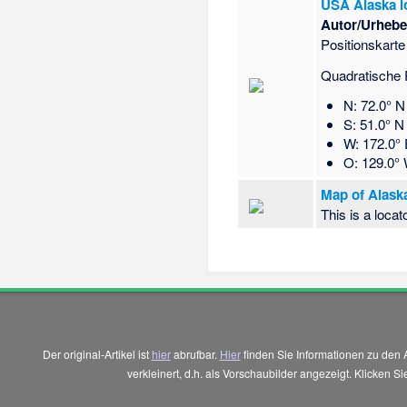
USA Alaska l
Autor/Urhebe
Positionskart
Quadratische 
N: 72.0° N
S: 51.0° N
W: 172.0° 
O: 129.0°
Map of Alask
This is a loc
Der original-Artikel ist
hier
abrufbar.
Hier
finden Sie Informationen zu den 
verkleinert, d.h. als Vorschaubilder angezeigt. Klicken