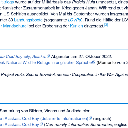
ltkriegs
wurde auf der Militärbasis das
Projekt Hula
umgesetzt, eines
rikanischer Zusammenarbeit im Krieg gegen Japan. Während gut vi
n US-Schiffen ausgebildet. Von Mai bis September wurden insgesamt
unter 30
Landungsboote
(sogenannte
LCVPs
). Rund die Hälfte der 
[
3
]
er Mandschurei
bei der Eroberung der
Kurilen
eingesetzt.
a Cold Bay city, Alaska.
Abgerufen am 27. Oktober 2022
.
k National Wildlife Refuge in englischer Sprache
(
Memento
vom 2
:
Project Hula: Secret Soviet-American Cooperation in the War Again
Sammlung von Bildern, Videos und Audiodateien
Alaskas: Cold Bay (detaillierte Informationen)
(englisch)
n Alaskas: Cold Bay
(
Community Information Summaries
, englisc