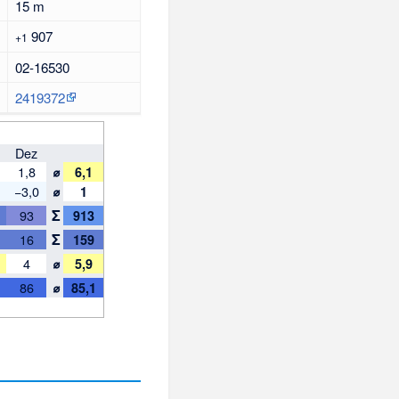
15 m
907
+1
02-16530
2419372
Dez
⌀
1,8
6,1
⌀
−3,0
1
Σ
93
913
Σ
16
159
⌀
4
5,9
⌀
86
85,1