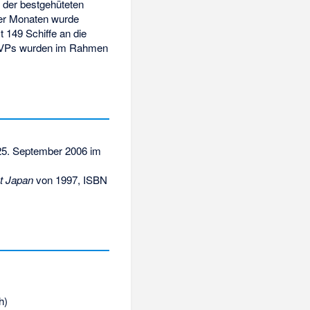
 der bestgehüteten
er Monaten wurde
 149 Schiffe an die
LCVPs wurden im Rahmen
5. September 2006 im
st Japan
von 1997,
ISBN
h)