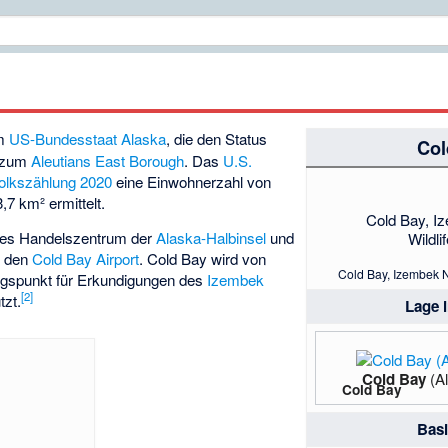
im
US-Bundesstaat
Alaska
, die den Status
Col
t zum
Aleutians East Borough
. Das
U.S.
olkszählung 2020
eine Einwohnerzahl von
,7 km² ermittelt.
Cold Bay, I
iges Handelszentrum der
Alaska-Halbinsel
und
Wildli
, den
Cold Bay Airport
. Cold Bay wird von
Cold Bay, Izembek N
ngspunkt für Erkundigungen des
Izembek
[
2
]
tzt.
Lage 
Cold Bay
(Al
Cold Bay
Bas