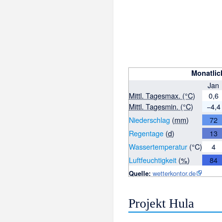
Monatlic
Jan
Mittl. Tagesmax. (°C)
0,6
Mittl. Tagesmin. (°C)
−4,4
Niederschlag
(
mm
)
72
Regentage
(
d
)
13
Wassertemperatur
(°C)
4
Luftfeuchtigkeit
(
%
)
84
Quelle:
wetterkontor.de
Projekt Hula