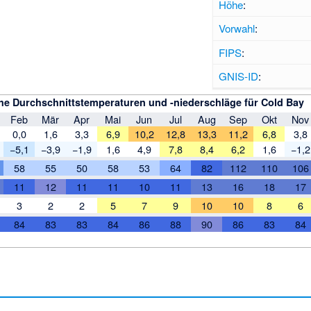
Höhe
:
Vorwahl
:
FIPS
:
GNIS-ID
:
he Durchschnittstemperaturen und -niederschläge für Cold Bay
Feb
Mär
Apr
Mai
Jun
Jul
Aug
Sep
Okt
Nov
0,0
1,6
3,3
6,9
10,2
12,8
13,3
11,2
6,8
3,8
−5,1
−3,9
−1,9
1,6
4,9
7,8
8,4
6,2
1,6
−1,2
58
55
50
58
53
64
82
112
110
106
11
12
11
11
10
11
13
16
18
17
3
2
2
5
7
9
10
10
8
6
84
83
83
84
86
88
90
86
83
84