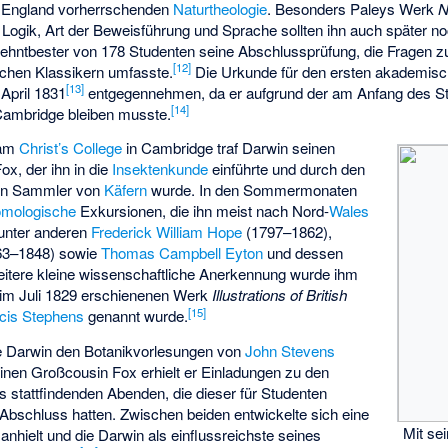
n England vorherrschenden
Naturtheologie
. Besonders Paleys Werk
N
Logik, Art der Beweisführung und Sprache sollten ihn auch später n
zehntbester von 178 Studenten seine Abschlussprüfung, die Fragen zu
[
12
]
schen Klassikern umfasste.
Die Urkunde für den ersten akademis
[
13
]
 April 1831
entgegennehmen, da er aufgrund der am Anfang des 
[
14
]
Cambridge bleiben musste.
 am
Christ’s College
in Cambridge traf Darwin seinen
Fox
, der ihn in die
Insektenkunde
einführte und durch den
hen Sammler von
Käfern
wurde. In den Sommermonaten
omologische
Exkursionen, die ihn meist nach Nord-
Wales
i unter anderen
Frederick William Hope
(1797–1862),
63–1848) sowie
Thomas Campbell Eyton
und dessen
eitere kleine wissenschaftliche Anerkennung wurde ihm
m im Juli 1829 erschienenen Werk
Illustrations of British
[
15
]
cis Stephens
genannt wurde.
 Darwin den Botanikvorlesungen von
John Stevens
nen Großcousin Fox erhielt er Einladungen zu den
 stattfindenden Abenden, die dieser für Studenten
 Abschluss hatten. Zwischen beiden entwickelte sich eine
Mit se
anhielt und die Darwin als einflussreichste seines