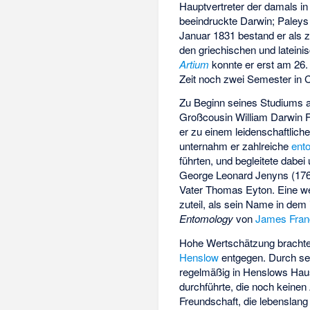
Hauptvertreter der damals i
beeindruckte Darwin; Paleys 
Januar 1831 bestand er als 
den griechischen und lateini
Artium
konnte er erst am 26.
Zeit noch zwei Semester in 
Zu Beginn seines Studiums
Großcousin
William Darwin 
er zu einem leidenschaftlic
unternahm er zahlreiche
ent
führten, und begleitete dabe
George Leonard Jenyns
(17
Vater
Thomas Eyton
. Eine w
zuteil, als sein Name in de
Entomology
von
James Fran
Hohe Wertschätzung brachte
Henslow
entgegen. Durch sei
regelmäßig in Henslows Haus
durchführte, die noch keinen
Freundschaft, die lebenslang 