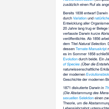
zusätzlich einen Ruf als an
Bereits 1838 entwarf Darwi
durch
Variation
und
natürlich
Entwicklung aller Organisme
20 Jahre lang trug er Beleg
verfasste Darwin kurze Abriss
veröffentlichte. Ab 1856 arb
dem Titel
Natural Selection.
D
dessen
Ternate-Manuskript
m
es im Sommer 1858 schließlic
Evolution
durch beide. Ein J
of Species
(Über die Entsteh
naturwissenschaftliche Erklä
der modernen
Evolutionsbiol
Geschichte der modernen Biol
1871 diskutierte Darwin in
Th
(Die Abstammung des Mensch
sexuellen Selektion
einen zw
Theorie, um die Abstammung
Lebensjahrzehnt untersucht