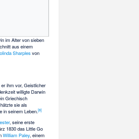
in im Alter von sieben
chnitt aus einem
olinda Sharples
von
r ihm vor, Geistlicher
nkzeit willigte Darwin
ein Griechisch
hätzte sie als
[
8
]
te in seinem Leben.
ester
, seine erste
rz 1830 das Little Go
on
William Paley
, einem