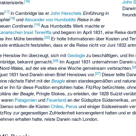
John 
[
16
]
kterisierte.
Darwin
[
17
]
es
in Cambridge las er
John Herschels
Einführung in
freund
[
18
]
ophie
und
Alexander von Humboldts
Reise in die
[
19
]
neuen Continents.
Aus Humboldts Werk machte er
anarischen Insel
Teneriffa
und begann im April 1831, eine Reise dort
[
22
]
s ihm Mühe bereitete.
Er holte Informationen über Kosten und T
te enttäuscht feststellen, dass er die Reise nicht vor Juni 1832 antr
te Henslow ihn überzeugt, sich mit
Geologie
zu beschäftigen, und ihn
[
25
]
ambridge, bekannt gemacht.
Im August 1831 unternahmen Darwin 
[
2
 Nord-Wales, auf der sie etwa eine Woche gemeinsam verbrachten.
[
27
]
st 1831 fand Darwin einen Brief Henslows vor.
Dieser teilte Darw
eine nächste Fahrt mit der
Beagle
einen standesgemäßen und naturwi
nd er ihn für diese Position empfohlen habe. FitzRoy befürchtete, ohn
pitäns der
Beagle
, Pringle Stokes, zu erleiden, der 1828 Suizid verübt
on waren
Patagonien
und
Feuerland
an der Südspitze Südamerikas, um
benso sollten die Küsten
Chiles
,
Perus
und einiger Südseeinseln v
zRoy zur gegenseitigen Zufriedenheit kennengelernt hatten und er 
ehmen erhalten hatte, reiste Darwin nach London.