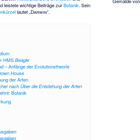
Gemälde vo
d leistete wichtige Beiträge zur
Botanik
. Sein
enkürzel
lautet „
Darwin
“.
udium
der HMS
Beagle
nd – Anfänge der Evolutionstheorie
Down House
hung der Arten
ücher nach
Über die Entstehung der Arten
ehnt: Botanik
rkung
ausgaben
usgaben