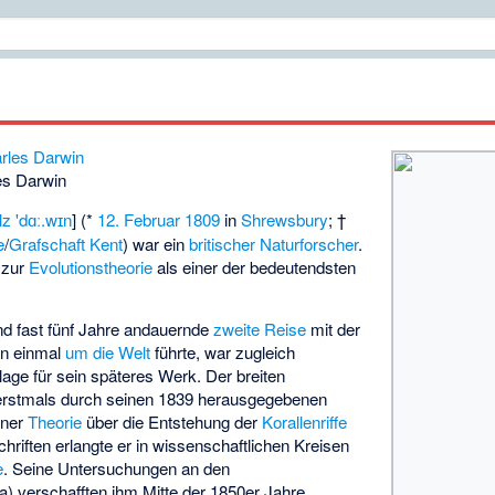
n
es Darwin
rlz 'dɑː.wɪn
] (*
12. Februar
1809
in
Shrewsbury
; †
e
/
Grafschaft Kent
) war ein
britischer
Naturforscher
.
e zur
Evolutionstheorie
als einer der bedeutendsten
d fast fünf Jahre andauernde
zweite Reise
mit der
in einmal
um die Welt
führte, war zugleich
age für sein späteres Werk. Der breiten
 erstmals durch seinen 1839 herausgegebenen
iner
Theorie
über die Entstehung der
Korallenriffe
hriften erlangte er in wissenschaftlichen Kreisen
e
. Seine Untersuchungen an den
ia) verschafften ihm Mitte der 1850er Jahre