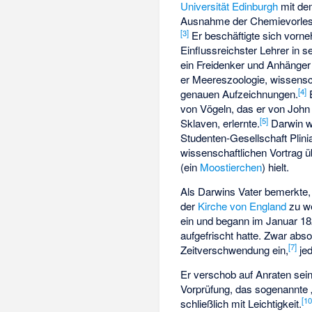
Universität Edinburgh
mit de
Ausnahme der Chemievorle
[
3
]
Er beschäftigte sich vorn
Einflussreichster Lehrer in 
ein Freidenker und Anhänger
er Meereszoologie, wissensc
[
4
]
genauen Aufzeichnungen.
E
von Vögeln, das er von
John
[
5
]
Sklaven, erlernte.
Darwin wa
Studenten-Gesellschaft Plinia
wissenschaftlichen Vortrag ü
(ein
Moostierchen
) hielt.
Als Darwins Vater bemerkte, 
der
Kirche von England
zu we
ein und begann im Januar 1
aufgefrischt hatte. Zwar abs
[
7
]
Zeitverschwendung ein,
jed
Er verschob auf Anraten sei
Vorprüfung, das sogenannte „
[
1
schließlich mit Leichtigkeit.