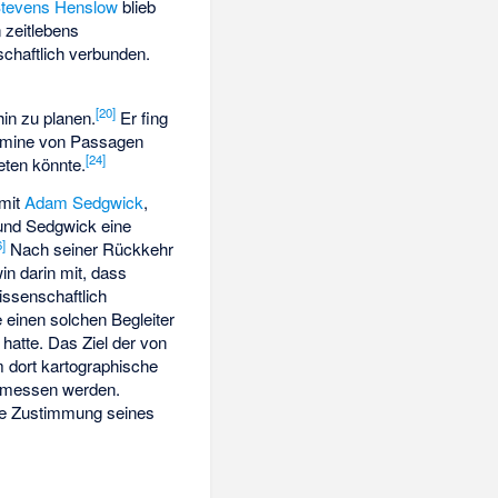
Stevens Henslow
blieb
 zeitlebens
schaftlich verbunden.
[
20
]
hin zu planen.
Er fing
ermine von Passagen
[
24
]
eten könnte.
 mit
Adam Sedgwick
,
und Sedgwick eine
6
]
Nach seiner Rückkehr
in darin mit, dass
ssenschaftlich
e einen solchen Begleiter
 hatte. Das Ziel der von
 dort kartographische
ermessen werden.
die Zustimmung seines