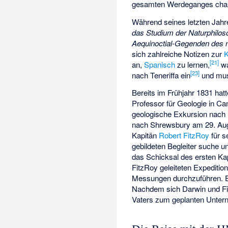
gesamten Werdeganges chara
Während seines letzten Jahr
das Studium der Naturphilos
Aequinoctial-Gegenden des 
sich zahlreiche Notizen zur
K
[
21
]
an,
Spanisch
zu lernen,
wa
[
23
]
nach Teneriffa ein
und muss
Bereits im Frühjahr 1831 hat
Professor für Geologie in C
geologische Exkursion nach
nach Shrewsbury am 29. Augu
Kapitän
Robert FitzRoy
für s
gebildeten Begleiter suche u
das Schicksal des ersten Ka
FitzRoy geleiteten Expediti
Messungen durchzuführen. E
Nachdem sich Darwin und Fit
Vaters zum geplanten Untern