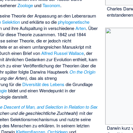
gesehener
Zoologe
und
Taxonom
.
Charles Darw
entstandenen
n seine Theorie der Anpassung an den Lebensraum
e Selektion
und erklärte so die
phylogenetische
n und ihre Aufspaltung in verschiedene
Arten
. Über
e für diese Theorie zusammen. 1842 und 1844
e seiner Theorie, die er jedoch nicht
eitete er an einem umfangreichen Manuskript mit
urch einen Brief von
Alfred Russel Wallace
, der
it ähnlichen Gedanken zur Evolution enthielt, kam
h zu einer Veröffentlichung der Theorien über die
ahr später folgte Darwins Hauptwerk
On the Origin
ung der Arten),
das als streng
rung für die
Diversität des Lebens
die Grundlage
ogie
bildet und einen Wendepunkt in der
ogie darstellt.
e Descent of Man, and Selection in Relation to Sex
en und die geschlechtliche Zuchtwahl)
mit der
eiten Selektionsmechanismus und nutzte seine
 des Menschen zu erklären. In seinem letzten
Darwin kurz 
e Darwin
Kletterpflanzen
,
Orchideen
und