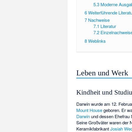
5.3
Moderne Ausgab
6
Weiterführende Literat
7
Nachweise
7.1
Literatur
7.2
Einzelnachweis
8
Weblinks
Leben und Werk
Kindheit und Studi
Darwin wurde am 12. Februa
Mount House
geboren. Er wa
Darwin
und dessen Ehefrau 
Seine Großväter waren der N
Keramikfabrikant
Josiah We