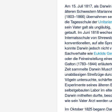
Am 15. Juli 1817, als Darwin 
älteren Schwestern Mariann
(1803–1866) übernahmen sei
die Tagesschule der
Unitarier
sein Vater galt als ungläubig
getauft. Im Juni 1818 wechse
Internatsschule von Shrewsbu
konventionellen, auf alte Spr
konnte Darwin jedoch nicht v
Sachverhalte wie
Euklids
Ge
oder die Feineinstellung ein
Galton
(1783–1844) erläutert
Zeit sammelte Darwin Musche
unablässigen Streifzüge durc
Vögeln untersuchte, schärft
Experimente seines älteren
selbstgebauten Labor im elt
Darwin mithelfen durfte, besc
wie sein Vater Arzt werden un
Im Oktober 1825 begann Dar