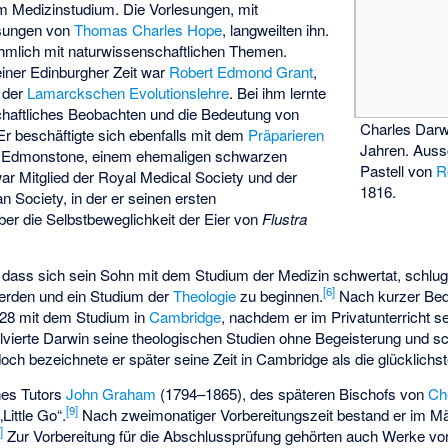
m Medizinstudium. Die Vorlesungen, mit
sungen von
Thomas Charles Hope
, langweilten ihn.
ehmlich mit naturwissenschaftlichen Themen.
seiner Edinburgher Zeit war
Robert Edmond Grant
,
 der
Lamarckschen Evolutionslehre
. Bei ihm lernte
haftliches Beobachten und die Bedeutung von
Charles Darw
r beschäftigte sich ebenfalls mit dem
Präparieren
Jahren. Auss
 Edmonstone
, einem ehemaligen schwarzen
Pastell von
R
r Mitglied der Royal Medical Society und der
1816.
n Society, in der er seinen ersten
ber die Selbstbeweglichkeit der Eier von
Flustra
dass sich sein Sohn mit dem Studium der Medizin schwertat, schlug e
[
6
]
rden und ein Studium der
Theologie
zu beginnen.
Nach kurzer Bede
828 mit dem Studium in
Cambridge
, nachdem er im Privatunterricht s
olvierte Darwin seine theologischen Studien ohne Begeisterung und sc
och bezeichnete er später seine Zeit in Cambridge als die glücklichs
nes Tutors
John Graham
(1794–1865), des späteren Bischofs von
Ch
[
9
]
Little Go“.
Nach zweimonatiger Vorbereitungszeit bestand er im Mä
0
]
Zur Vorbereitung für die Abschlussprüfung gehörten auch Werke v