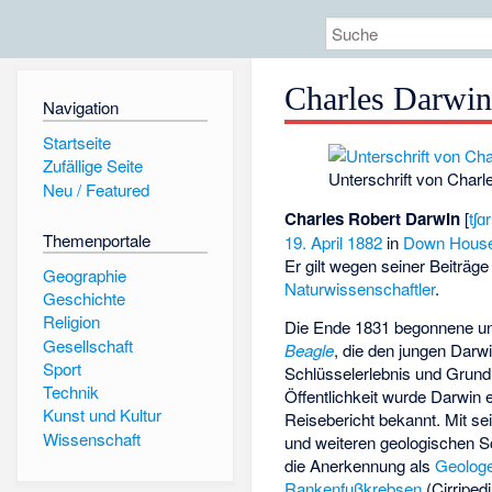
Charles Darwi
Navigation
Startseite
Zufällige Seite
Unterschrift von Charl
Neu / Featured
Charles Robert Darwin
[
tʃɑ
Themenportale
19. April
1882
in
Down Hous
Er gilt wegen seiner Beiträg
Geographie
Naturwissenschaftler
.
Geschichte
Religion
Die Ende 1831 begonnene un
Gesellschaft
Beagle
, die den jungen Darw
Sport
Schlüsselerlebnis und Grundl
Technik
Öffentlichkeit wurde Darwin
Kunst und Kultur
Reisebericht bekannt. Mit se
Wissenschaft
und weiteren geologischen Sc
die Anerkennung als
Geolog
Rankenfußkrebsen
(Cirriped