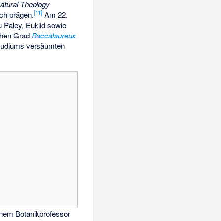
atural Theology
[
11
]
och prägen.
Am 22.
 Paley, Euklid sowie
chen Grad
Baccalaureus
Studiums versäumten
inem Botanikprofessor