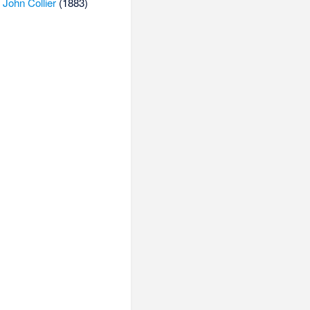
n
John Collier
(1883)