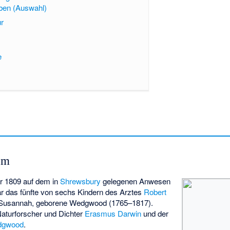
en (Auswahl)
ur
e
um
r 1809 auf dem in
Shrewsbury
gelegenen Anwesen
r das fünfte von sechs Kindern des Arztes
Robert
Susannah, geborene Wedgwood (1765–1817).
aturforscher und Dichter
Erasmus Darwin
und der
dgwood
.