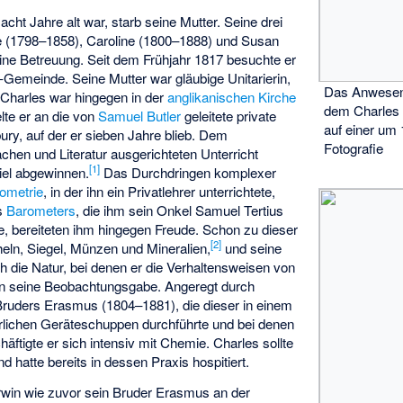
acht Jahre alt war, starb seine Mutter. Seine drei
e (1798–1858), Caroline (1800–1888) und Susan
ne Betreuung. Seit dem Frühjahr 1817 besuchte er
-Gemeinde. Seine Mutter war gläubige Unitarierin,
Das Anwese
, Charles war hingegen in der
anglikanischen Kirche
dem Charles 
lte er an die von
Samuel Butler
geleitete private
auf einer um
ry, auf der er sieben Jahre blieb. Dem
Fotografie
achen und Literatur ausgerichteten Unterricht
[
1
]
iel abgewinnen.
Das Durchdringen komplexer
ometrie
, in der ihn ein Privatlehrer unterrichtete,
es
Barometers
, die ihm sein Onkel
Samuel Tertius
e, bereiteten ihm hingegen Freude. Schon zu dieser
[
2
]
ln, Siegel, Münzen und Mineralien,
und seine
h die Natur, bei denen er die Verhaltensweisen von
en seine Beobachtungsgabe. Angeregt durch
 Bruders
Erasmus
(1804–1881), die dieser in einem
erlichen Geräteschuppen durchführte und bei denen
häftigte er sich intensiv mit Chemie. Charles sollte
d hatte bereits in dessen Praxis hospitiert.
win wie zuvor sein Bruder Erasmus an der