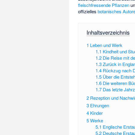
fleischfressende Pflanzen
un
offizielles
botanisches Autor
Inhaltsverzeichnis
1
Leben und Werk
1.1
Kindheit und St
1.2
Die Reise mit 
1.3
Zurück in Engla
1.4
Rückzug nach 
1.5
Über die Entste
1.6
Die weiteren B
1.7
Das letzte Jahrz
2
Rezeption und Nachwi
3
Ehrungen
4
Kinder
5
Werke
5.1
Englische Erst
5.2
Deutsche Ersta