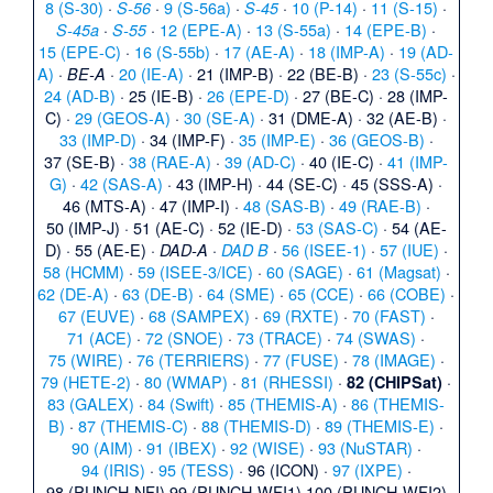
8 (S-30)
·
·
9 (S-56a)
·
·
10 (P-14)
·
11 (S-15)
·
S-56
S-45
·
·
12 (EPE-A)
·
13 (S-55a)
·
14 (EPE-B)
·
S-45a
S-55
15 (EPE-C)
·
16 (S-55b)
·
17 (AE-A)
·
18 (IMP-A)
·
19 (AD-
A)
·
·
20 (IE-A)
·
21 (IMP-B)
·
22 (BE-B)
·
23 (S-55c)
·
BE-A
24 (AD-B)
·
25 (IE-B)
·
26 (EPE-D)
·
27 (BE-C)
·
28 (IMP-
C)
·
29 (GEOS-A)
·
30 (SE-A)
·
31 (DME-A)
·
32 (AE-B)
·
33 (IMP-D)
·
34 (IMP-F)
·
35 (IMP-E)
·
36 (GEOS-B)
·
37 (SE-B)
·
38 (RAE-A)
·
39 (AD-C)
·
40 (IE-C)
·
41 (IMP-
G)
·
42 (SAS-A)
·
43 (IMP-H)
·
44 (SE-C)
·
45 (SSS-A)
·
46 (MTS-A)
·
47 (IMP-I)
·
48 (SAS-B)
·
49 (RAE-B)
·
50 (IMP-J)
·
51 (AE-C)
·
52 (IE-D)
·
53 (SAS-C)
·
54 (AE-
D)
·
55 (AE-E)
·
·
·
56 (ISEE-1)
·
57 (IUE)
·
DAD-A
DAD B
58 (HCMM)
·
59 (ISEE-3/ICE)
·
60 (SAGE)
·
61 (Magsat)
·
62 (DE-A)
·
63 (DE-B)
·
64 (SME)
·
65 (CCE)
·
66 (COBE)
·
67 (EUVE)
·
68 (SAMPEX)
·
69 (RXTE)
·
70 (FAST)
·
71 (ACE)
·
72 (SNOE)
·
73 (TRACE)
·
74 (SWAS)
·
75 (WIRE)
·
76 (TERRIERS)
·
77 (FUSE)
·
78 (IMAGE)
·
79 (HETE-2)
·
80 (WMAP)
·
81 (RHESSI)
·
·
82 (CHIPSat)
83 (GALEX)
·
84 (Swift)
·
85 (THEMIS-A)
·
86 (THEMIS-
B)
·
87 (THEMIS-C)
·
88 (THEMIS-D)
·
89 (THEMIS-E)
·
90 (AIM)
·
91 (IBEX)
·
92 (WISE)
·
93 (NuSTAR)
·
94 (IRIS)
·
95 (TESS)
·
96 (ICON)
·
97 (IXPE)
·
98 (PUNCH-NFI)
99 (PUNCH-WFI1)
100 (PUNCH-WFI2)