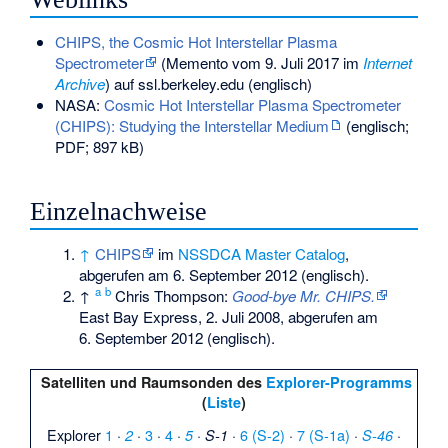
CHIPS, the Cosmic Hot Interstellar Plasma
Spectrometer
(
Memento
vom 9. Juli 2017 im
Internet
Archive
) auf ssl.berkeley.edu (englisch)
NASA:
Cosmic Hot Interstellar Plasma Spectrometer
(CHIPS): Studying the Interstellar Medium
(englisch;
PDF; 897 kB)
Einzelnachweise
↑
CHIPS
im
NSSDCA Master Catalog
,
abgerufen am 6. September 2012 (englisch).
a
b
↑
Chris Thompson:
Good-bye Mr. CHIPS.
East Bay Express, 2. Juli 2008,
abgerufen am
6. September 2012
(englisch).
Satelliten und Raumsonden des
Explorer-Programms
(
Liste
)
Explorer
1
·
·
3
·
4
·
·
·
6 (S-2)
·
7 (S-1a)
·
·
2
5
S-1
S-46