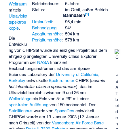
Betriebsdauer:
5 Jahre
Weltraum
Status:
im Orbit, außer Betrieb
mittels
[
1
]
Bahndaten
Ultraviolet
Umlaufzeit
:
96,4 min
t
spektros
Bahnneigung
:
94°
kopie
.
Apogäumshöhe
:
594 km
Die
Perigäumshöhe
:
578 km
Entwicklu
ng von CHIPSat wurde als einziges Projekt aus dem
ehrgeizig angelegten University Class Explorer
C
Programm der
NASA
finanziert.
H
Beobachtungsinstrument ist das am
Space
I
Sciences Laboratory
der
University of California,
P
Berkeley
entwickelte
Spektrometer
CHIPS (
cosmic
S
hot interstellar plasma spectrometer
), das im
A
Ultraviolettbereich zwischen 9 und 26 nm
T
Wellenlänge
ein Feld von 5° × 26° mit einer
b
spektralen Auflösung
von 150 beobachtet. Der
ei
Satellitenbus
wurde von
SpaceDev
entwickelt.
d
CHIPSat wurde am 13. Januar 2003 (12. Januar
e
nach Ortszeit) von der
Vandenberg Air Force Base
n
mit einer
Delta-II-7320-Rakete
zusammen mit einem