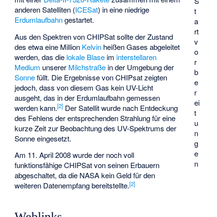
S
anderen Satelliten (
ICESat
) in eine niedrige
t
Erdumlaufbahn
gestartet.
a
rt
Aus den Spektren von CHIPSat sollte der Zustand
v
des etwa eine Million
Kelvin
heißen Gases abgeleitet
o
werden, das die
lokale Blase
im
interstellaren
r
Medium
unserer
Milchstraße
in der Umgebung der
b
Sonne
füllt. Die Ergebnisse von CHIPsat zeigten
e
jedoch, dass von diesem Gas kein UV-Licht
r
ausgeht, das in der Erdumlaufbahn gemessen
ei
[
2
]
werden kann.
Der Satellit wurde nach Entdeckung
t
des Fehlens der entsprechenden Strahlung für eine
u
kurze Zeit zur Beobachtung des UV-Spektrums der
n
Sonne eingesetzt.
g
e
Am 11. April 2008 wurde der noch voll
n
funktionsfähige CHIPSat von seinen Erbauern
abgeschaltet, da die NASA kein Geld für den
[
2
]
weiteren Datenempfang bereitstellte.
Weblinks