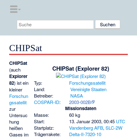
CHIPSat
CHIPSat
CHIPSat (Explorer 82)
(auch
Explorer
Typ:
Forschungssatellit
82
) ist ein
Land:
Vereinigte Staaten
kleiner
Betreiber:
NASA
Forschun
COSPAR-ID
:
2003-002B
gssatellit
Missionsdaten
zur
Masse:
60 kg
Untersuc
Start:
13. Januar 2003, 00:45
UTC
hung
Startplatz:
Vandenberg AFB
,
SLC-2W
heißen
Trägerrakete:
Delta-II-7320-10
Gases im