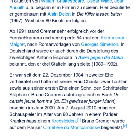
in Stücken von
William Shakespeare
,
Oscar Wilde
,
Jean
Anouilh
u. a. begann er in Filmen zu spielen. Hier debütierte
er gemeinsam mit
Alain Delon
in
Die Killer lassen bitten
(1957). Weit über 80 Kinofilme folgten.
Ab 1991 stand Cremer sehr erfolgreich vor der
Fernsehkamera und verkörperte 54-mal den
Kommissar
Maigret
, nach Romanvorlagen von
Georges Simenon
. In
Deutschland wurde er auch durch die Darstellung des
zwielichtigen Antonio Espinosa in
Allein gegen die Mafia
bekannt, den er drei Staffeln lang spielte (1989–1992).
Er war seit dem 22. Dezember 1984 in zweiter Ehe
verheiratet und hatte mit seiner Frau Chantal zwei Töchter
sowie aus seiner ersten Ehe einen Sohn, den Schriftsteller
Stéphane. Bruno Cremers autobiografisches Buch
Un
certain jeune homme
(dt.
Ein gewisser junger Mann
)
erschien im Jahr 2000. Am 7. August 2010 erlag der
Schauspieler im Alter von 80 Jahren in einem Pariser
[
1
]
Krankenhaus einem
Krebsleiden
.
Bruno Cremer wurde
[
2
]
auf dem Pariser
Cimetière du Montparnasse
beigesetzt.