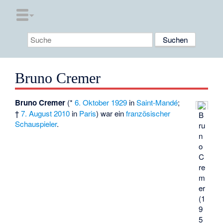
Bruno Cremer
Bruno Cremer
(*
6. Oktober
1929
in
Saint-Mandé
;
†
7. August
2010
in
Paris
) war ein
französischer
B
Schauspieler
.
ru
n
o
C
re
m
er
(1
9
5