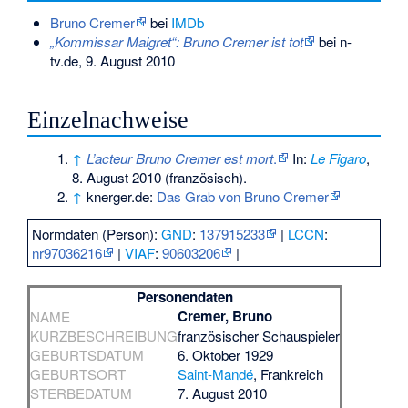
Bruno Cremer
bei
IMDb
„Kommissar Maigret“: Bruno Cremer ist tot
bei n-
tv.de, 9. August 2010
Einzelnachweise
↑
L’acteur Bruno Cremer est mort
.
In:
Le Figaro
,
8. August 2010 (französisch).
↑
knerger.de:
Das Grab von Bruno Cremer
Normdaten (Person):
GND
:
137915233
|
LCCN
:
nr97036216
|
VIAF
:
90603206
|
Personendaten
Cremer, Bruno
NAME
KURZBESCHREIBUNG
französischer Schauspieler
GEBURTSDATUM
6. Oktober 1929
GEBURTSORT
Saint-Mandé
, Frankreich
STERBEDATUM
7. August 2010