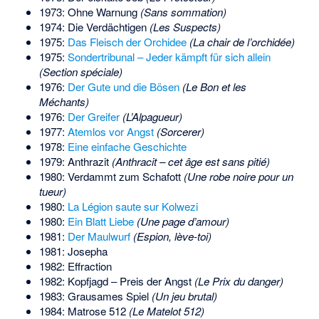
1973: Ohne Warnung
(Sans sommation)
1974: Die Verdächtigen
(Les Suspects)
1975:
Das Fleisch der Orchidee
(La chair de l’orchidée)
1975:
Sondertribunal – Jeder kämpft für sich allein
(Section spéciale)
1976:
Der Gute und die Bösen
(Le Bon et les
Méchants)
1976:
Der Greifer
(L’Alpagueur)
1977:
Atemlos vor Angst
(Sorcerer)
1978:
Eine einfache Geschichte
1979: Anthrazit
(Anthracit – cet âge est sans pitié)
1980: Verdammt zum Schafott
(Une robe noire pour un
tueur)
1980:
La Légion saute sur Kolwezi
1980:
Ein Blatt Liebe
(Une page d’amour)
1981:
Der Maulwurf
(Espion, lève-toi)
1981: Josepha
1982: Effraction
1982: Kopfjagd – Preis der Angst
(Le Prix du danger)
1983: Grausames Spiel
(Un jeu brutal)
1984: Matrose 512
(Le Matelot 512)