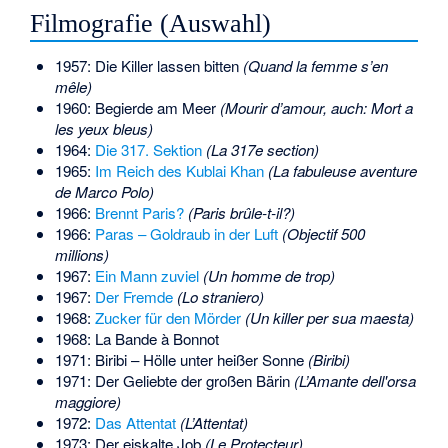
Filmografie (Auswahl)
1957: Die Killer lassen bitten
(Quand la femme s’en
mêle)
1960: Begierde am Meer
(Mourir d’amour, auch: Mort a
les yeux bleus)
1964:
Die 317. Sektion
(La 317e section)
1965:
Im Reich des Kublai Khan
(La fabuleuse aventure
de Marco Polo)
1966:
Brennt Paris?
(Paris brûle-t-il?)
1966:
Paras – Goldraub in der Luft
(Objectif 500
millions)
1967:
Ein Mann zuviel
(Un homme de trop)
1967:
Der Fremde
(Lo straniero)
1968:
Zucker für den Mörder
(Un killer per sua maesta)
1968: La Bande à Bonnot
1971: Biribi – Hölle unter heißer Sonne
(Biribi)
1971: Der Geliebte der großen Bärin
(L’Amante dell'orsa
maggiore)
1972:
Das Attentat
(L’Attentat)
1973: Der eiskalte Job
(Le Protecteur)