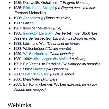
1985:
Das weiße Geheimnis
(L’Énigme blanche)
1985:
Blick in den Spiegel
(Le Regard dans le miroir)
(Fernseh-Mehrteiler)
1986:
Abendanzug
(Tenue de soirée)
1986: Falsch
1987:
Insel der Meuterer
(L’Île)
1988:
Inspektor Lavardin
: Der Teufel in der Stadt
(Les
Dossiers de l’Inspecteur Lavardin: Le Diable en ville)
1988:
Lärm und Wut
(De bruit et de fureur)
1988: Waffenbrüder
(L’Union sacrée)
1989:
Weiße Hochzeit
(Noce blanche)
1989–1992:
Allein gegen die Mafia
(La piovra)
1991: Ein Vampir im Paradies
(Un vampire au paradis)
1991–2005:
Maigret
(54 Episoden)
2000:
Unter dem Sand
(Sous le sable)
2000: Mein Vater
(Mon père)
2003: Ein König über den Wolken
(Là-haut, un roi au-
dessus des nuages)
Weblinks