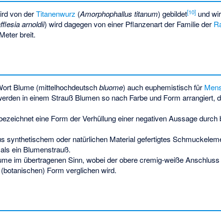
[
10
]
ird von der
Titanenwurz
(
Amorphophallus titanum
) gebildet
und wir
fflesia arnoldii
) wird dagegen von einer Pflanzenart der Familie der
R
Meter breit.
 Wort Blume (mittelhochdeutsch
bluome
) auch euphemistisch für
Mens
erden in einem Strauß Blumen so nach Farbe und Form arrangiert, d
ezeichnet eine Form der Verhüllung einer negativen Aussage durch
aus synthetischem oder natürlichen Material gefertigtes Schmuckelem
t als ein Blumenstrauß.
lume im übertragenen Sinn, wobei der obere cremig-weiße Anschluss
(botanischen) Form verglichen wird.