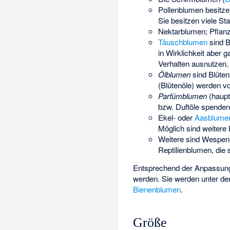
Pollenblumen besitzen
Sie besitzen viele Sta
Nektarblumen; Pflanz
Täuschblumen
sind B
in Wirklichkeit aber 
Verhalten ausnutzen.
Ölblumen
sind Blüten
(Blütenöle) werden v
Parfümblumen
(haupts
bzw. Duftöle spenden
Ekel- oder
Aasblume
Möglich sind weitere
Weitere sind Wespen-
Reptilienblumen, die
Entsprechend der Anpassung 
werden. Sie werden unter de
Bienenblumen
.
Größe