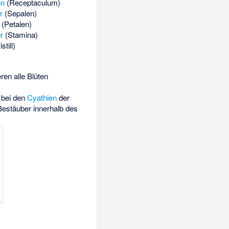
en
(Receptaculum)
r
(Sepalen)
(Petalen)
r
(Stamina)
still)
eren alle Blüten
 bei den
Cyathien
der
 Bestäuber innerhalb des