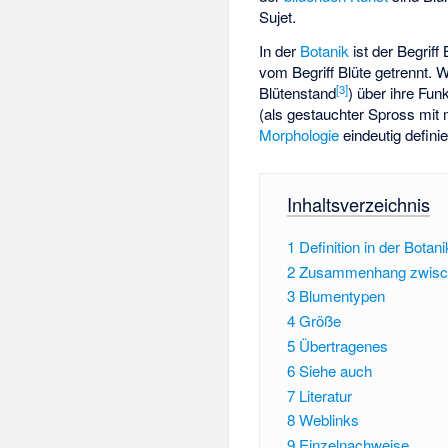
Sujet.
In der
Botanik
ist der Begriff
vom Begriff Blüte getrennt. 
[
3
]
Blütenstand
) über ihre Fun
(als gestauchter Spross mit
Morphologie
eindeutig definier
Inhaltsverzeichnis
1
Definition in der Bota
2
Zusammenhang zwisch
3
Blumentypen
4
Größe
5
Übertragenes
6
Siehe auch
7
Literatur
8
Weblinks
9
Einzelnachweise