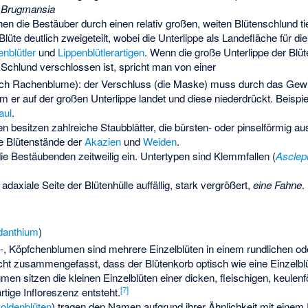
.
Brugmansia
 die Bestäuber durch einen relativ großen, weiten Blütenschlund tief 
Blüte deutlich zweigeteilt, wobei die Unterlippe als Landefläche für di
enblütler
und
Lippenblütlerartigen
. Wenn die große Unterlippe der Blüt
 Schlund verschlossen ist, spricht man von einer
ch Rachenblume): der Verschluss (die Maske) muss durch das Gewi
m er auf der großen Unterlippe landet und diese niederdrückt. Beispi
aul
.
 besitzen zahlreiche Staubblätter, die bürsten- oder pinselförmig au
ie Blütenstände der
Akazien
und
Weiden
.
ie Bestäubenden zeitweilig ein. Untertypen sind Klemmfallen (
Asclep
adaxiale Seite der Blütenhülle auffällig, stark vergrößert,
eine Fahne
.
danthium
)
-, Köpfchenblumen sind mehrere Einzelblüten in einem rundlichen o
cht zusammengefasst, dass der Blütenkorb optisch wie eine Einzelblü
men sitzen die kleinen Einzelblüten einer dicken, fleischigen, keule
[
7
]
rtige Infloreszenz entsteht.
oldenblüten
) tragen den Namen aufgrund ihrer Ähnlichkeit mit eine