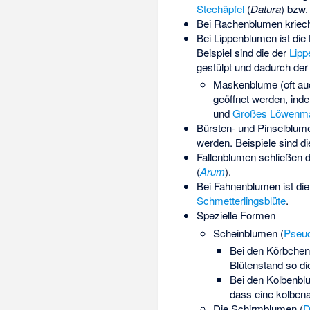
Stechäpfel
(
Datura
) bzw
Bei Rachenblumen kriechen
Bei Lippenblumen ist die 
Beispiel sind die der
Lipp
gestülpt und dadurch der
Maskenblume (oft au
geöffnet werden, inde
und
Großes Löwenm
Bürsten- und Pinselblumen
werden. Beispiele sind d
Fallenblumen schließen d
(
Arum
).
Bei Fahnenblumen ist die 
Schmetterlingsblüte
.
Spezielle Formen
Scheinblumen (
Pseu
Bei den Körbchen
Blütenstand so di
Bei den Kolbenblu
dass eine kolbena
Die Schirmblumen (
D