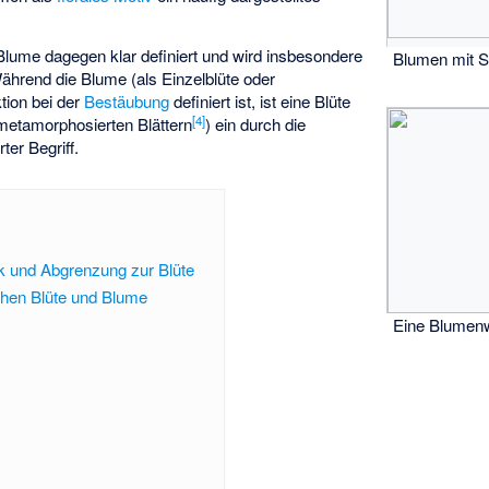
 Blume dagegen klar definiert und wird insbesondere
Blumen mit S
Während die Blume (als Einzelblüte oder
ktion bei der
Bestäubung
definiert ist, ist eine Blüte
[
4
]
 metamorphosierten Blättern
) ein durch die
ter Begriff.
nik und Abgrenzung zur Blüte
en Blüte und Blume
Eine Blumen