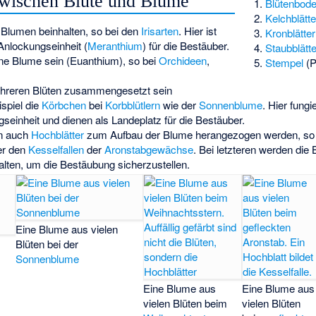
ischen Blüte und Blume
1.
Blütenbod
2.
Kelchblätte
 Blumen beinhalten, so bei den
Irisarten
. Hier ist
3.
Kronblätter
 Anlockungseinheit (
Meranthium
) für die Bestäuber.
4.
Staubblätte
ne Blume sein (Euanthium), so bei
Orchideen
,
5.
Stempel
(Pi
hreren Blüten zusammengesetzt sein
spiel die
Körbchen
bei
Korbblütlern
wie der
Sonnenblume
. Hier fungi
inheit und dienen als Landeplatz für die Bestäuber.
n auch
Hochblätter
zum Aufbau der Blume herangezogen werden, so
r den
Kesselfallen
der
Aronstabgewächse
. Bei letzteren werden die
lten, um die Bestäubung sicherzustellen.
Eine Blume aus vielen
Blüten bei der
Sonnenblume
Eine Blume aus
Eine Blume aus
vielen Blüten beim
vielen Blüten