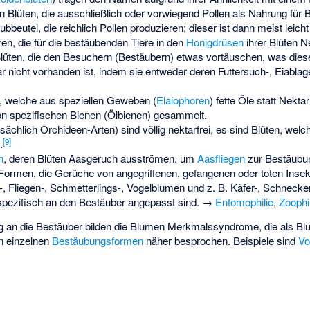
 Blüten, die ausschließlich oder vorwiegend Pollen als Nahrung für 
ubbeutel, die reichlich Pollen produzieren; dieser ist dann meist leich
en, die für die bestäubenden Tiere in den
Honigdrüsen
ihrer Blüten N
lüten, die den Besuchern (Bestäubern) etwas vortäuschen, was dies
gar nicht vorhanden ist, indem sie entweder deren Futtersuch-, Eiablag
, welche aus speziellen Geweben (
Elaiophoren
) fette Öle statt Nekta
on spezifischen Bienen (
Ölbienen
) gesammelt.
ächlich Orchideen-Arten) sind völlig nektarfrei, es sind Blüten, welch
[
9
]
.
n
, deren Blüten
Aasgeruch
ausströmen, um
Aasfliegen
zur Bestäubun
 Formen, die Gerüche von angegriffenen, gefangenen oder toten Insek
, Fliegen-, Schmetterlings-, Vogelblumen und z. B. Käfer-, Schneck
 spezifisch an den Bestäuber angepasst sind. →
Entomophilie
,
Zoophil
an die Bestäuber bilden die Blumen Merkmalssyndrome, die als Blu
n einzelnen
Bestäubungsformen
näher besprochen. Beispiele sind
Vo