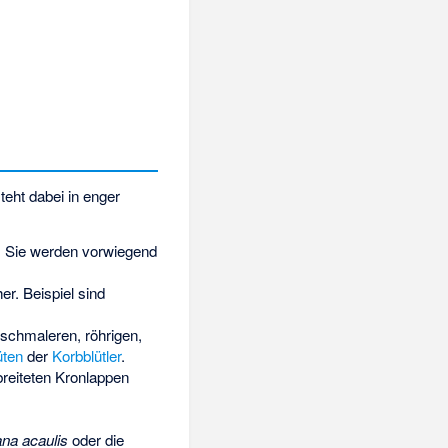
eht dabei in enger
t. Sie werden vorwiegend
r. Beispiel sind
schmaleren, röhrigen,
üten
der
Korbblütler
.
breiteten Kronlappen
na acaulis
oder die