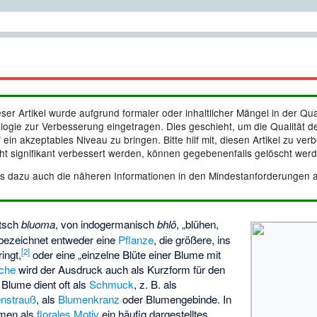
eser Artikel wurde aufgrund formaler oder inhaltlicher Mängel in der
Qua
logie
zur Verbesserung eingetragen. Dies geschieht, um die Qualität der
 ein akzeptables Niveau zu bringen. Bitte hilf mit, diesen Artikel zu verb
cht signifikant verbessert werden, können gegebenenfalls gelöscht wer
es dazu auch die näheren Informationen in den
Mindestanforderungen an
utsch
bluoma
, von indogermanisch
bhlô
, „blühen,
 bezeichnet entweder eine
Pflanze
, die größere, ins
[
2
]
ingt,
oder eine „einzelne Blüte einer Blume mit
che
wird der Ausdruck auch als Kurzform für den
Blume dient oft als
Schmuck
, z. B. als
nstrauß
, als
Blumenkranz
oder Blumengebinde. In
umen als
florales Motiv
ein häufig dargestelltes