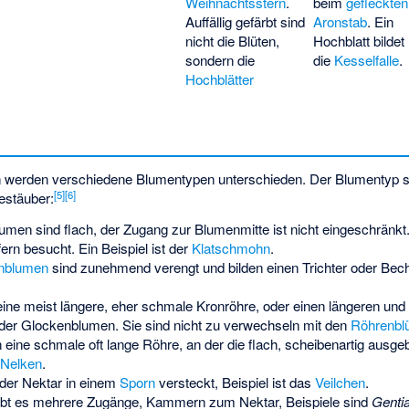
Weihnachtsstern
.
beim
gefleckten
Auffällig gefärbt sind
Aronstab
. Ein
nicht die Blüten,
Hochblatt bildet
sondern die
die
Kesselfalle
.
Hochblätter
 werden verschiedene Blumentypen unterschieden. Der Blumentyp st
[
5
]
[
6
]
estäuber:
men sind flach, der Zugang zur Blumenmitte ist nicht eingeschränk
rn besucht. Ein Beispiel ist der
Klatschmohn
.
nblumen
sind zunehmend verengt und bilden einen Trichter oder Beche
ne meist längere, eher schmale Kronröhre, oder einen längeren und 
 oder Glockenblumen. Sie sind nicht zu verwechseln mit den
Röhrenbl
n eine schmale oft lange Röhre, an der die flach, scheibenartig ausge
Nelken
.
 der Nektar in einem
Sporn
versteckt, Beispiel ist das
Veilchen
.
ibt es mehrere Zugänge, Kammern zum Nektar, Beispiele sind
Gentia