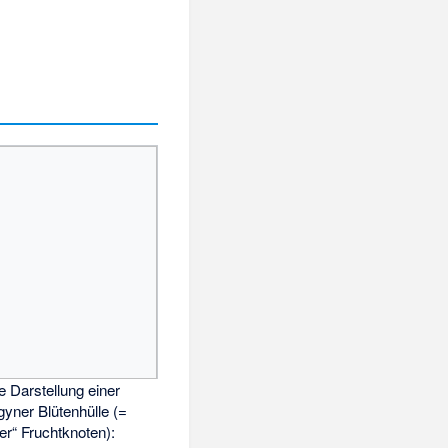
 Darstellung einer
igyner Blütenhülle (=
ger“ Fruchtknoten):