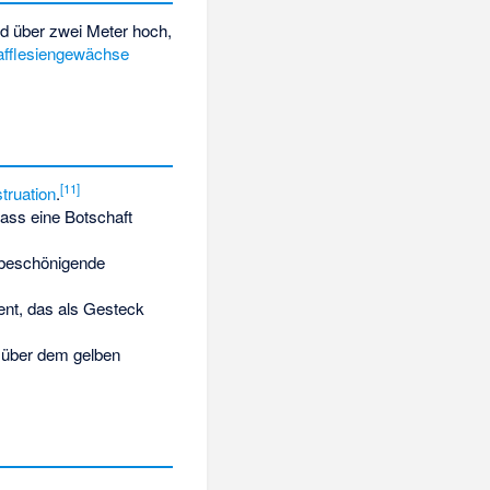
d über zwei Meter hoch,
afflesiengewächse
[
11
]
truation
.
ass eine Botschaft
 beschönigende
ent, das als Gesteck
 über dem gelben