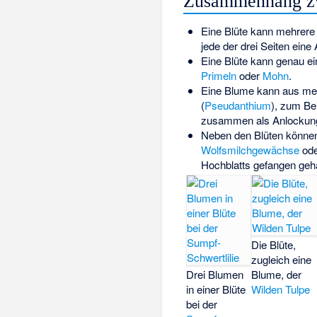
Zusammenhang zw
Eine Blüte kann mehrere
jede der drei Seiten eine
Eine Blüte kann genau ei
Primeln
oder
Mohn
.
Eine Blume kann aus me
(
Pseudanthium
), zum Bei
zusammen als Anlockungse
Neben den Blüten könne
Wolfsmilchgewächse
ode
Hochblatts gefangen geha
Die Blüte,
zugleich eine
Drei Blumen
Blume, der
in einer Blüte
Wilden Tulpe
bei der