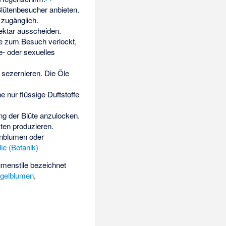
Blütenbesucher anbieten.
t zugänglich.
ektar ausscheiden.
e zum Besuch verlockt,
e- oder sexuelles
r sezernieren. Die Öle
e nur flüssige Duftstoffe
g der Blüte anzulocken.
ten produzieren.
enblumen oder
ie (Botanik)
menstile bezeichnet
gelblumen
,