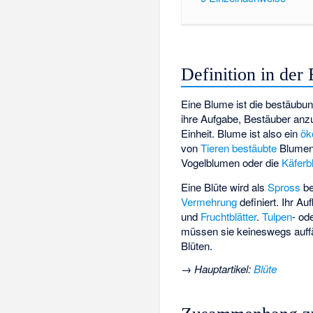
Definition in der
Eine Blume ist die bestäubun
ihre Aufgabe, Bestäuber anzul
Einheit. Blume ist also ein
ök
von
Tieren bestäubte
Blumen 
Vogelblumen
oder die
Käfer
Eine Blüte wird als
Spross
be
Vermehrung
definiert. Ihr Auf
und
Fruchtblätter
.
Tulpen
- od
müssen sie keineswegs auffäl
Blüten.
→
Hauptartikel
:
Blüte