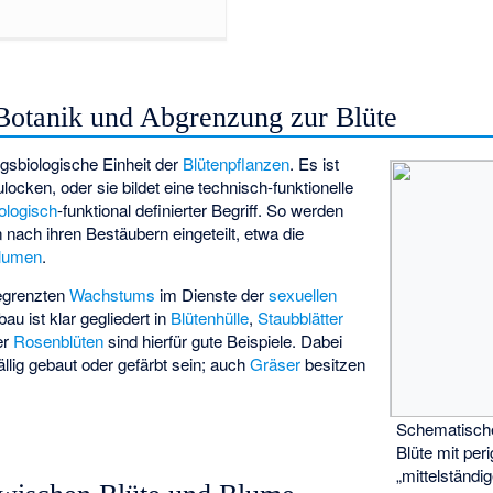
 Botanik und Abgrenzung zur Blüte
gsbiologische Einheit der
Blütenpflanzen
. Es ist
ocken, oder sie bildet eine technisch-funktionelle
ologisch
-funktional definierter Begriff. So werden
nach ihren Bestäubern eingeteilt, etwa die
blumen
.
grenzten
Wachstums
im Dienste der
sexuellen
bau ist klar gegliedert in
Blütenhülle
,
Staubblätter
er
Rosenblüten
sind hierfür gute Beispiele. Dabei
lig gebaut oder gefärbt sein; auch
Gräser
besitzen
Schematische
Blüte mit per
„mittelständi