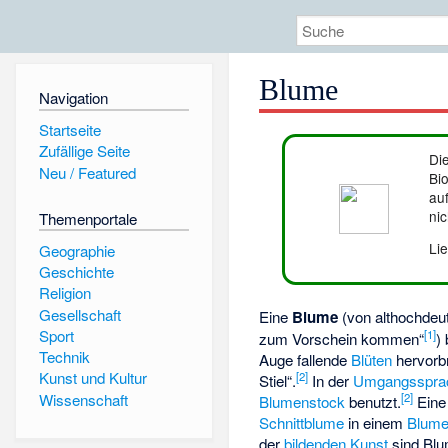
Blume
Navigation
Startseite
Zufällige Seite
Di
Neu / Featured
Bio
auf
ni
Themenportale
Li
Geographie
Geschichte
Religion
Gesellschaft
Eine
Blume
(von althochde
Sport
[
1
]
zum Vorschein kommen“
)
Technik
Auge fallende
Blüten
hervorbr
Kunst und Kultur
[
2
]
Stiel“.
In der
Umgangsspra
Wissenschaft
[
2
]
Blumenstock
benutzt.
Eine 
Schnittblume
in einem
Blume
der
bildenden Kunst
sind Bl