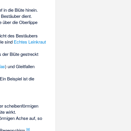
in die Blüte hinein.
e Bestäuber dient.
e über die Oberlippe
cht des Bestäubers
ele sind
Echtes Leinkraut
s der Blüte gestreckt
ias
) und Gleitfallen
 Ein Beispiel ist die
der scheibenförmigen
te wirkt.
nförmigen Achse auf, so
[
8
]
m Regenschirm.