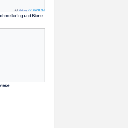
(c)
Vulkan
,
CC BY-SA 3.0
chmetterling und Biene
wiese