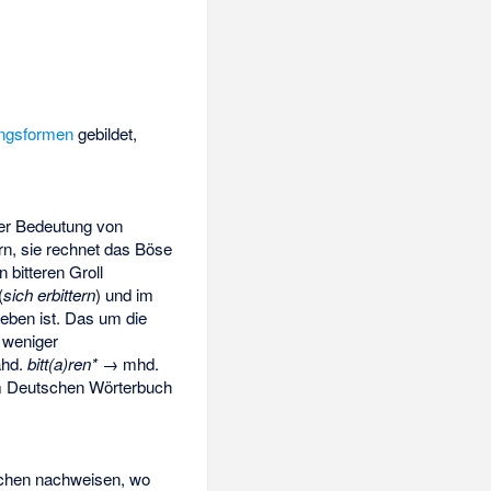
ungsformen
gebildet,
er Bedeutung von
tern, sie rechnet das Böse
n bitteren Groll
(
sich erbittern
) und im
ieben ist. Das um die
 weniger
ahd.
bitt(a)ren*
→ mhd.
 im Deutschen Wörterbuch
tschen nachweisen, wo