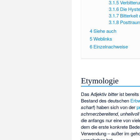
3.1.5
Verbitter
3.1.6
Die Hyster
3.1.7
Bitterkeit
3.1.8
Posttraum
4
Siehe auch
5
Weblinks
6
Einzelnachweise
Etymologie
Das Adjektiv
bitter
ist bereit
Bestand des deutschen
Erbw
scharf
) haben sich von der
p
schmerzbereitend
,
unheilvoll
die anfangs nur eine von vie
dem die erste konkrete Bede
Verwendung – außer im geh
verschoben hat.