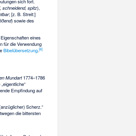
utungen sich fort.
, schneidend, spitz
),
htbar
; [z. B. Streit:]
lößend
) sowie des
 Eigenschaften eines
n für die Verwendung
[6]
te
Bibelübersetzung
.
en Mundart
1774–1786
 „eigentliche“
eißende Empfindung auf
 (anzüglicher) Scherz.“
twegen die bittersten