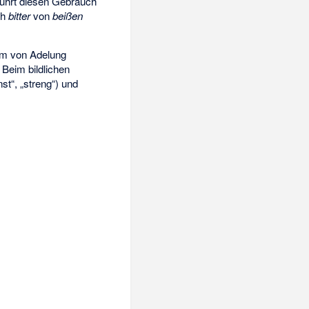
 führt diesen Gebrauch
ch
bitter
von
beißen
em von Adelung
. Beim bildlichen
nst“, „streng“) und