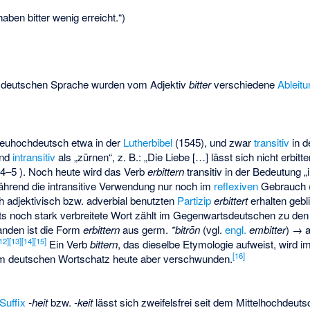
aben bitter wenig erreicht.“)
r deutschen Sprache wurden vom Adjektiv
bitter
verschiedene
Ableit
neuhochdeutsch etwa in der
Lutherbibel
(1545), und zwar
transitiv
in d
und
intransitiv
als „zürnen“, z. B.: „Die Liebe […] lässt sich nicht erbit
4–5 ). Noch heute wird das Verb
erbittern
transitiv in der Bedeutung „i
ährend die intransitive Verwendung nur noch im
reflexiven
Gebrauch 
h adjektivisch bzw. adverbial benutzten
Partizip
erbittert
erhalten gebl
ts noch stark verbreitete Wort zählt im Gegenwartsdeutschen zu den
nden ist die Form
erbittern
aus germ.
*bitrōn
(vgl.
engl.
embitter
) → 
12]
[13]
[14]
[15]
Ein Verb
bittern
, das dieselbe Etymologie aufweist, wird
[16]
em deutschen Wortschatz heute aber verschwunden.
Suffix
-heit
bzw.
-keit
lässt sich zweifelsfrei seit dem Mittelhochdeu