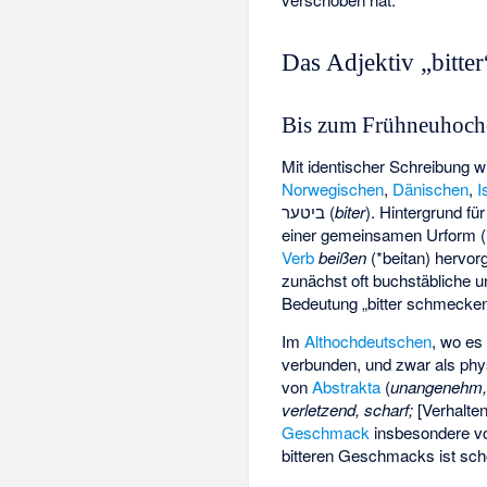
Das Adjektiv „bitter
Bis zum Frühneuhoch
Mit identischer Schreibung 
Norwegischen
,
Dänischen
,
I
ביטער (
biter
). Hintergrund f
einer gemeinsamen Urform (*ba
Verb
beißen
(*beitan) hervor
zunächst oft buchstäbliche 
Bedeutung „bitter schmecken
Im
Althochdeutschen
, wo es
verbunden, und zwar als ph
von
Abstrakta
(
unangenehm, u
verletzend, scharf;
[Verhalten
Geschmack
insbesondere vo
bitteren Geschmacks ist sc