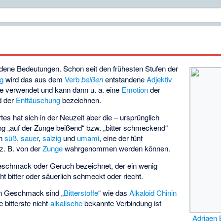
dene Bedeutungen. Schon seit den frühesten Stufen der
ng
wird das aus dem
Verb
beißen
entstandene
Adjektiv
ne verwendet und kann dann u. a. eine
Emotion
der
 der
Enttäuschung
bezeichnen.
s hat sich in der Neuzeit aber die – ursprünglich
ung „auf der Zunge beißend“ bzw. „bitter schmeckend“
en
süß
,
sauer
,
salzig
und
umami
, eine der fünf
 z. B. von der
Zunge
wahrgenommen werden können.
eschmack oder Geruch bezeichnet, der ein wenig
ht bitter oder säuerlich schmeckt oder riecht.
ren Geschmack sind „
Bitterstoffe
“ wie das
Alkaloid
Chinin
e bitterste nicht-
alkalische
bekannte Verbindung ist
Adriaen