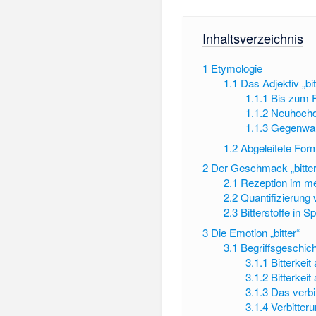
Inhaltsverzeichnis
1
Etymologie
1.1
Das Adjektiv „bit
1.1.1
Bis zum 
1.1.2
Neuhochd
1.1.3
Gegenwar
1.2
Abgeleitete For
2
Der Geschmack „bitter
2.1
Rezeption im m
2.2
Quantifizierung v
2.3
Bitterstoffe in S
3
Die Emotion „bitter“
3.1
Begriffsgeschic
3.1.1
Bitterkeit
3.1.2
Bitterkeit
3.1.3
Das verbi
3.1.4
Verbitter