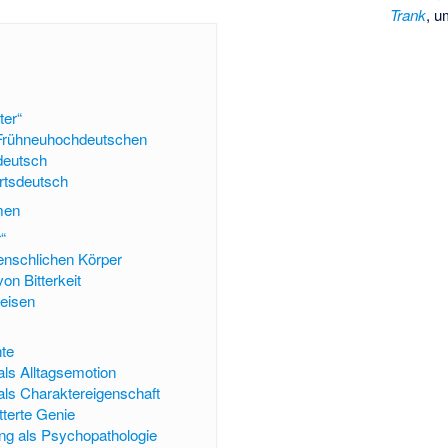
Trank
, 
ter“
Frühneuhochdeutschen
eutsch
tsdeutsch
men
“
enschlichen Körper
on Bitterkeit
peisen
hte
 als Alltagsemotion
 als Charaktereigenschaft
tterte Genie
ung als Psychopathologie