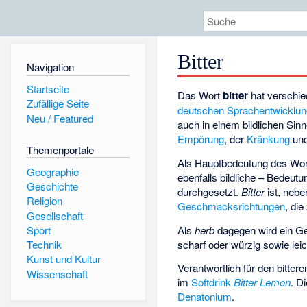
Bitter
Navigation
Startseite
Das Wort
bitter
hat verschie
Zufällige Seite
deutschen Sprachentwicklu
Neu / Featured
auch in einem bildlichen Sin
Empörung
, der
Kränkung
und
Themenportale
Als Hauptbedeutung des Worte
Geographie
ebenfalls bildliche – Bedeut
Geschichte
durchgesetzt.
Bitter
ist, neb
Religion
Geschmacksrichtungen
, die
Gesellschaft
Als
herb
dagegen wird ein G
Sport
scharf oder würzig sowie leic
Technik
Kunst und Kultur
Verantwortlich für den bitte
Wissenschaft
im
Softdrink
Bitter Lemon
. Di
Denatonium
.