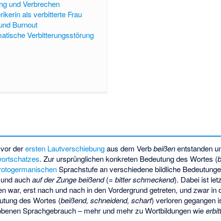
ung und Verbrechen
ikerin als verbitterte Frau
 und Burnout
atische Verbitterungsstörung
s vor der
ersten Lautverschiebung
aus dem Verb
beißen
entstanden un
ortschatzes
. Zur ursprünglichen konkreten Bedeutung des Wortes (
rotogermanischen
Sprachstufe an verschiedene bildliche Bedeutungen
und auch
auf der Zunge beißend
(=
bitter schmeckend
). Dabei ist l
len war, erst nach und nach in den Vordergrund getreten, und zwar i
utung des Wortes (
beißend, schneidend, scharf
) verloren gegangen is
obenen Sprachgebrauch – mehr und mehr zu Wortbildungen wie
erbit