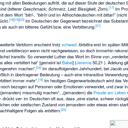
ng mit allen Bedeutungen auftritt, die auf dieser Stufe der deutsche
[17]
ind (
bitterer Geschmack; Schmerz, Leid; Bissigkeit, Zorn
).
Im Pro
mit dem Wort
*bitrī-, *bitrīn
und im Althochdeutschen mit
bittarī*
(nicht 
[18]
[19]
[20]
ückt.
Im Deutschen der Gegenwart bezeichnet das Substant
[21]
 auch ein bitteres Gefühl bzw. eine Verbitterung.
weiterte Verbform erscheint trotz
schwed.
förbittra
erst im späten Mi
nd
verbitter(e)n
wenn nicht nachgewiesen, so doch immerhin rekonst
hst transitiv. So verwendet Luther das Wort im Sinne von „verderben
 alles verbittert hat“ [gemeint ist
Babel
] (
Jeremia
50,21 ). Adelung gi
[23]
angenehm machen“.
Im darauffolgenden Jahrhundert, bei Jacob u
ßlich in übertragener Bedeutung – auch eine intransitive Verwendung: 
[16]
bittert immer mehr“.
Im heutigen Gegenwartsdeutsch wird das Verb
ich noch bezogen auf Personen oder Emotionen verwendet, und zwar i
 „(jemanden) missmutig machen“, „(jemandem) die
Freude am Leben
v
-
drückt
ver-
im Deutschen oft aus, dass „eine starke, schwer rück
ichen oder seelischen Zustand von jemandem oder etwas einen stark
[25]
achhaltigere Folgen als
erbittern
.