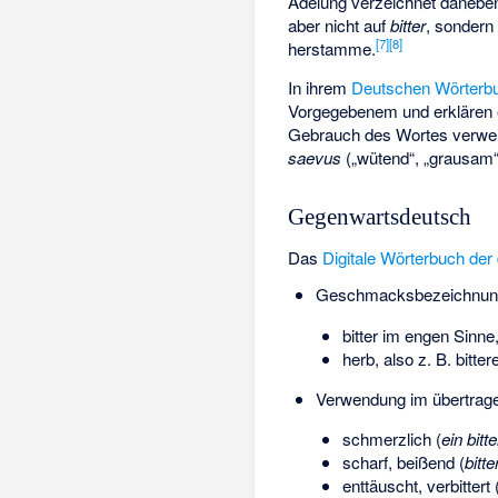
Adelung verzeichnet danebe
aber nicht auf
bitter
, sondern
[7]
[8]
herstamme.
In ihrem
Deutschen Wörterb
Vorgegebenem und erklären 
Gebrauch des Wortes verweis
saevus
(„wütend“, „grausam“
Gegenwartsdeutsch
Das
Digitale Wörterbuch de
Geschmacksbezeichnun
bitter im engen Sinne
herb, also z. B. bitt
Verwendung im übertrage
schmerzlich (
ein bit
scharf, beißend (
bitte
enttäuscht, verbittert