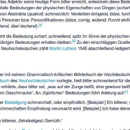
 das Adjektiv seine heutige Form
bitter
erreicht, entwickeln diese Bede
falls Bedeutungen der physischen Eigenschaften von Dingen (
scharf
von Abstrakta (
qualvoll, schmerzlich; Verderben bringend, böse, furc
n Personen bzw. Personifikationen (
böse; zornig, wütend; Furcht einf
[4]
kend, übel riechend
).
eht die Bedeutung
scharf, schneidend, spitz
im Sinne der physischen
[5]
 übrigen Bedeutungen erhalten bleiben.
Zu den einschlägigen Quelle
n Neuhochdeutschen zählt
Martin Luthers
1545 abschließend redigier
der mit seinem
Grammatisch-kritischen Wörterbuch der Hochdeutsch
rbuch
des
Neuhochdeutschen
vorlegte, hielt
bitter schmeckend
für die
erklärte, dass bitter sei, „was auf der Zunge beißt, eine gewisse b
[7]
em Geschmacke“. An „figürlichen“ Bedeutungen führt Adelung auf:
ner
Beleidigung
schmerzhaft, oder empfindlich. [Beispiel:] Ein bitterer,
chmerzhaften Empfindung verursacht wird. [Beispiel:] Ich habe deine
in bitteres, (feindseliges) Gemüth.“