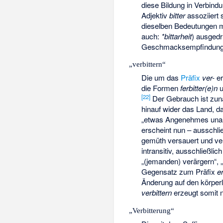
diese Bildung in Verbindu
Adjektiv
bitter
assoziiert s
dieselben Bedeutungen 
auch:
*bittarheit
) ausgedr
Geschmacksempfindung als
„verbittern“
Die um das
Präfix
ver-
er
die Formen
ferbitter(e)n
u
[22]
Der Gebrauch ist zunäc
hinauf wider das Land, das
„etwas Angenehmes un
erscheint nun – ausschlie
gemüth versauert und ver
intransitiv, ausschließl
„(jemanden) verärgern“,
Gegensatz zum Präfix
er
Änderung auf den körperl
verbittern
erzeugt somit n
„Verbitterung“