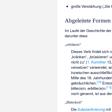
große Verstärkung („Sie h
Abgeleitete Formen
Im Laufe der Geschichte de
darunter etwa:
„erbittern“
Dieses Verb findet sich 
„kränken“, „brüskieren“ 
nicht zu“ (
1. Korinther
13,
versetzen“ verwendet, w
inzwischen ausschließlic
Mitte des 18. Jahrhunder
[10]
gebräuchlichen.
Entsta
[11]
[
bitter(e)n, erbitter(e)n
.
noch genannt, ist aus d
„Bitterkeit“
Die
Substantivierung
mit