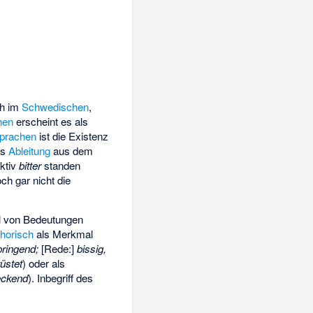
ch im
Schwedischen
,
hen
erscheint es als
prachen
ist die Existenz
ls
Ableitung
aus dem
ktiv
bitter
standen
h gar nicht die
ahl von Bedeutungen
horisch
als Merkmal
bringend;
[Rede:]
bissig,
üstet
) oder als
meckend
). Inbegriff des