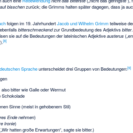
n auch eine
Redewendung
nicht das bitterste
(„nicht das geringste“),
 auf
bisschen
zurück; die Grimms halten später dagegen, dass ja au
uch
folgen im 19. Jahrhundert
Jacob und Wilhelm Grimm
teilweise d
ebenfalls
bitterschmeckend
zur Grundbedeutung des Adjektivs
bitter
en sie auf die Bedeutungen der lateinischen Adjektive
austerus
(„er
[8]
).
[9]
r deutschen Sprache
unterscheidet drei Gruppen von Bedeutungen:
gen
, also bitter wie Galle oder Wermut
ere Schokolade
nen Sinne (meist in gehobenem Stil)
teres Ende nehmen
)
re Ironie
)
 („Wir hatten große Erwartungen“, sagte sie bitter.)