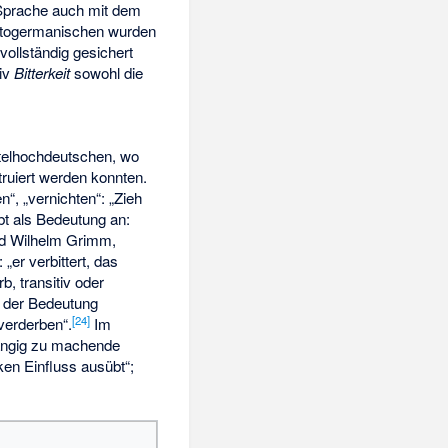
n Sprache auch mit dem
togermanischen wurden
vollständig gesichert
iv
Bitterkeit
sowohl die
ttelhochdeutschen, wo
ruiert werden konnten.
“, „vernichten“: „Zieh
bt als Bedeutung an:
nd Wilhelm Grimm,
„er verbittert, das
, transitiv oder
n der Bedeutung
[24]
erderben“.
Im
gängig zu machende
en Einfluss ausübt“;