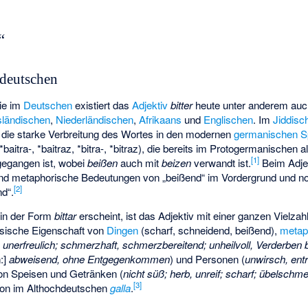
“
deutschen
wie im
Deutschen
existiert das
Adjektiv
bitter
heute unter anderem au
sländischen
,
Niederländischen
,
Afrikaans
und
Englischen
. Im
Jiddisc
ür die starke Verbreitung des Wortes in den modernen
germanischen S
itra-, *baitraz, *bitra-, *bitraz), die bereits im Protogermanischen a
[1]
gegangen ist, wobei
beißen
auch mit
beizen
verwandt ist.
Beim Adje
und metaphorische Bedeutungen von „beißend“ im Vordergrund und noc
[2]
d“.
 in der Form
bittar
erscheint, ist das Adjektiv mit einer ganzen Vielz
ysische Eigenschaft von
Dingen
(scharf, schneidend, beißend),
metap
nerfreulich; schmerzhaft, schmerzbereitend; unheilvoll, Verderben 
:]
abweisend, ohne Entgegenkommen
) und Personen (
unwirsch, entr
n Speisen und Getränken (
nicht süß; herb, unreif; scharf; übelsch
[3]
hon im Althochdeutschen
galla
.