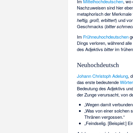
Im
Mittelhochdeutschen
, wo
Nachzuweisen sind hier eben
metaphorisch der Merkmale 
heftig, groß, erbittert
) und vo
Geschmacks (
bitter schmec
Im
Frühneuhochdeutschen
g
Dings verloren, während alle
des Adjektivs
bitter
im frühe
Neuhochdeutsch
Johann Christoph Adelung
, 
das erste bedeutende
Wörte
Bedeutung des Adjektivs und 
der Zunge verursacht, von d
„Wegen damit verbunde
„Was von einer solchen s
Thränen vergossen.“
„Feindselig. [Beispiel:] E