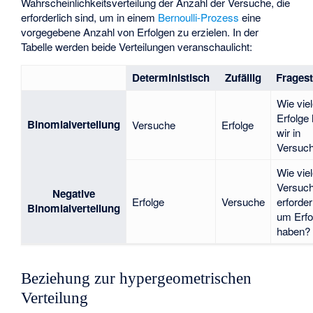
Wahrscheinlichkeitsverteilung der Anzahl der Versuche, die
erforderlich sind, um in einem
Bernoulli-Prozess
eine
vorgegebene Anzahl von Erfolgen zu erzielen. In der
Tabelle werden beide Verteilungen veranschaulicht:
Deterministisch
Zufällig
Fragest
Wie vie
Erfolge
Binomialverteilung
Versuche
Erfolge
wir in
Versuc
Wie vie
Versuc
Negative
Erfolge
Versuche
erforder
Binomialverteilung
um
Erfo
haben?
Beziehung zur hypergeometrischen
Verteilung