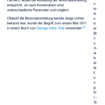
n
entspricht. Je nach Konstruktion sind
kt
unterschiedliche Parameter
und
möglich.
io
Obwohl die Binomialverteilung bereits lange vorher
n
bekannt war, wurde der Begriff zum ersten Mal 1911
d
[
4
]
in einem Buch von
George Udny Yule
verwendet.
er
Bi
n
o
m
ia
lv
er
te
il
u
n
g
fü
r
;
(b