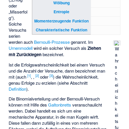
Wölbung
oder
„Misserfol
Entropie
g“).
Momenterzeugende Funktion
Solche
Versuchs
Charakteristische Funktion
serien
werden auch
Bernoulli-Prozesse
genannt. Im
Urnenmodell
wird ein solcher Versuch als
Ziehen
W
mit Zurücklegen
bezeichnet.
a
hr
Ist
die Erfolgswahrscheinlichkeit bei
einem
Versuch
s
und
die Anzahl der Versuche, dann bezeichnet man
c
[
1
]
[
2
]
[
3
]
mit
(auch
,
,
oder
) die Wahrscheinlichkeit,
h
genau
Erfolge zu erzielen (siehe Abschnitt
ei
Definition
).
nl
ic
Die Binomialverteilung und der Bernoulli-Versuch
h
können mit Hilfe des
Galtonbretts
veranschaulicht
k
werden. Dabei handelt es sich um eine
ei
mechanische Apparatur, in die man Kugeln wirft.
ts
Diese fallen dann zufällig in eines von mehreren
fu
Fächern, wobei die Aufteilung der Binomialverteilung