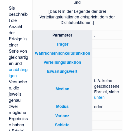
und
Sie
[Das N in der Legende der drei
beschreib
Verteilungsfunktionen entspricht dem
der
t die
Dichtefunktionen.]
Anzahl
der
,
Parameter
Erfolge in
Träger
einer
Serie von
Wahrscheinlichkeitsfunktion
gleichartig
Verteilungsfunktion
en und
unabhäng
Erwartungswert
igen
i. A. keine
Versuche
geschlossene
n, die
Median
Formel, siehe
jeweils
unten
genau
zwei
Modus
oder
mögliche
Varianz
Ergebniss
e haben
Schiefe
(„Erfolg“