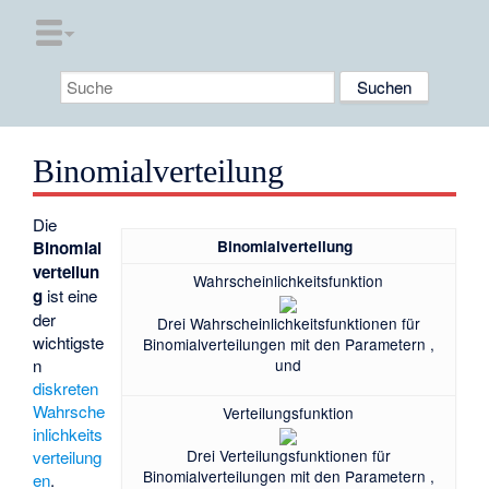
Binomialverteilung
Die
Binomialverteilung
Binomial
verteilun
Wahrscheinlichkeitsfunktion
g
ist eine
der
Drei Wahrscheinlichkeitsfunktionen für
wichtigste
Binomialverteilungen mit den Parametern
,
und
n
diskreten
Wahrsche
Verteilungsfunktion
inlichkeits
Drei Verteilungsfunktionen für
verteilung
Binomialverteilungen mit den Parametern
,
en
.