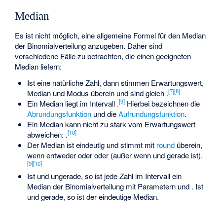
Median
Es ist nicht möglich, eine allgemeine Formel für den Median
der Binomialverteilung anzugeben. Daher sind
verschiedene Fälle zu betrachten, die einen geeigneten
Median liefern:
Ist
eine natürliche Zahl, dann stimmen Erwartungswert,
[
7
]
[
8
]
Median und Modus überein und sind gleich
.
[
9
]
Ein Median
liegt im Intervall
.
Hierbei bezeichnen
die
Abrundungsfunktion
und
die
Aufrundungsfunktion
.
Ein Median
kann nicht zu stark vom Erwartungswert
[
10
]
abweichen:
.
Der Median ist eindeutig und stimmt mit
round
überein,
wenn entweder
oder
oder
(außer wenn
und
gerade ist).
[
9
]
[
10
]
Ist
und
ungerade, so ist jede Zahl
im Intervall
ein
Median der Binomialverteilung mit Parametern
und
. Ist
und
gerade, so ist
der eindeutige Median.