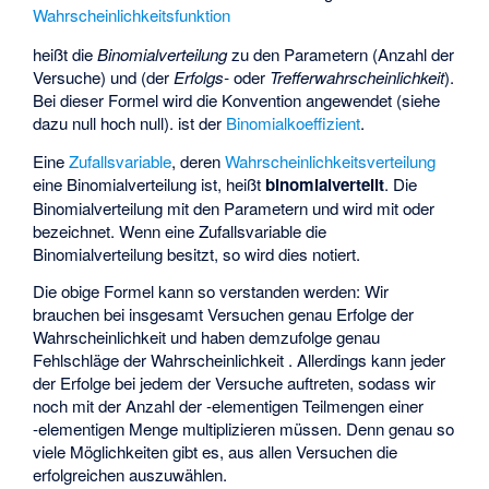
Wahrscheinlichkeitsfunktion
heißt die
Binomialverteilung
zu den Parametern
(Anzahl der
Versuche) und
(der
Erfolgs-
oder
Trefferwahrscheinlichkeit
).
Bei dieser Formel wird die Konvention
angewendet (siehe
dazu
null hoch null
).
ist der
Binomialkoeffizient
.
Eine
Zufallsvariable
, deren
Wahrscheinlichkeitsverteilung
eine Binomialverteilung ist, heißt
binomialverteilt
. Die
Binomialverteilung mit den Parametern
und
wird mit
oder
bezeichnet. Wenn eine Zufallsvariable
die
Binomialverteilung
besitzt, so wird dies
notiert.
Die obige Formel kann so verstanden werden: Wir
brauchen bei insgesamt
Versuchen genau
Erfolge der
Wahrscheinlichkeit
und haben demzufolge genau
Fehlschläge der Wahrscheinlichkeit
. Allerdings kann jeder
der
Erfolge bei jedem der
Versuche auftreten, sodass wir
noch mit der Anzahl
der
-elementigen
Teilmengen einer
-elementigen
Menge multiplizieren müssen. Denn genau so
viele Möglichkeiten gibt es, aus allen
Versuchen die
erfolgreichen auszuwählen.