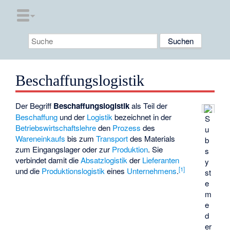
Beschaffungslogistik
Der Begriff
Beschaffungslogistik
als Teil der
Beschaffung
und der
Logistik
bezeichnet in der
S
Betriebswirtschaftslehre
den
Prozess
des
u
Wareneinkaufs
bis zum
Transport
des Materials
b
zum Eingangslager oder zur
Produktion
. Sie
s
verbindet damit die
Absatzlogistik
der
Lieferanten
y
[
1
]
und die
Produktionslogistik
eines
Unternehmens
.
st
e
m
e
d
er