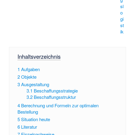
sl
o
gi
st
ik
Inhaltsverzeichnis
1
Aufgaben
2
Objekte
3
Ausgestaltung
3.1
Beschaffungsstrategie
3.2
Beschaffungsstruktur
4
Berechnung und Formeln zur optimalen
Bestellung
5
Situation heute
6
Literatur
7
Einzelnachweise