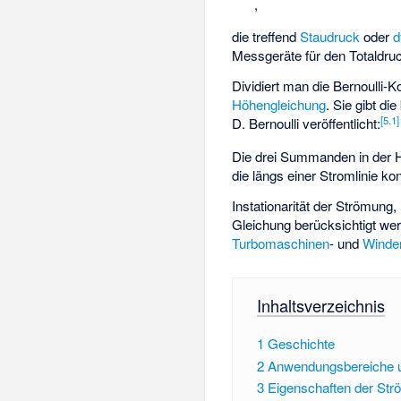
,
die treffend
Staudruck
oder
d
Messgeräte für den Totaldruc
Dividiert man die Bernoulli-
Höhengleichung
. Sie gibt d
[
5.1
]
D. Bernoulli veröffentlicht:
Die drei Summanden in der 
die längs einer Stromlinie k
Instationarität der Strömung,
Gleichung berücksichtigt we
Turbomaschinen
- und
Winde
Inhaltsverzeichnis
1
Geschichte
2
Anwendungsbereiche u
3
Eigenschaften der Str