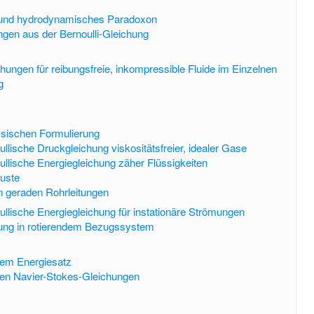
t und hydrodynamisches Paradoxon
ngen aus der Bernoulli-Gleichung
chungen für reibungsfreie, inkompressible Fluide im Einzelnen
g
ssischen Formulierung
ullische Druckgleichung viskositätsfreier, idealer Gase
ullische Energiegleichung zäher Flüssigkeiten
luste
in geraden Rohrleitungen
ullische Energiegleichung für instationäre Strömungen
hung in rotierendem Bezugssystem
dem Energiesatz
den Navier-Stokes-Gleichungen