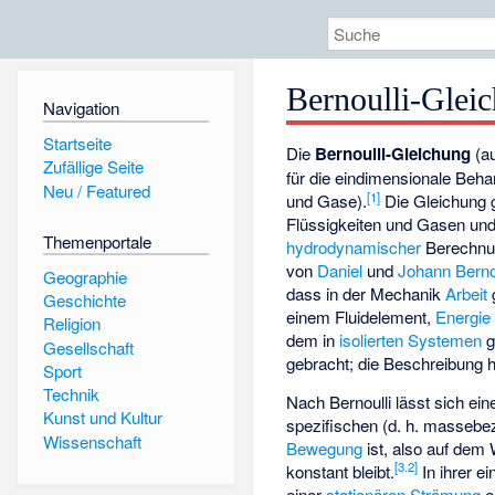
Bernoulli-Glei
Navigation
Startseite
Die
Bernoulli-Gleichung
(a
Zufällige Seite
für die eindimensionale Beh
Neu / Featured
[
1
]
und Gase).
Die Gleichung g
Flüssigkeiten und Gasen und
Themenportale
hydrodynamischer
Berechnun
von
Daniel
und
Johann Berno
Geographie
dass in der Mechanik
Arbeit
Geschichte
einem Fluidelement,
Energie
Religion
dem in
isolierten Systemen
g
Gesellschaft
gebracht; die Beschreibung h
Sport
Technik
Nach Bernoulli lässt sich ei
Kunst und Kultur
spezifischen (d. h. massebe
Wissenschaft
Bewegung
ist, also auf dem
[
3.2
]
konstant bleibt.
In ihrer e
einer
stationären Strömung
e