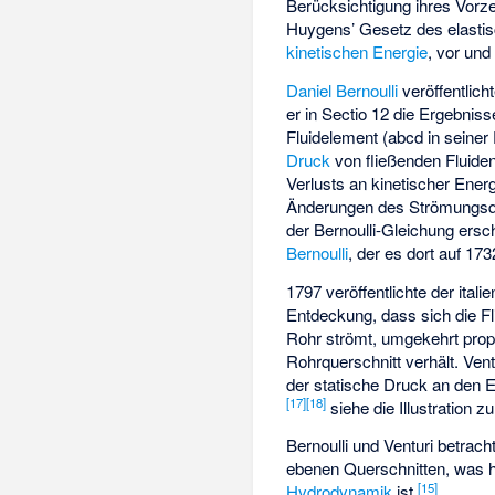
Berücksichtigung ihres Vorze
Huygens’ Gesetz des elasti
kinetischen Energie
, vor und
Daniel Bernoulli
veröffentlich
er in Sectio 12 die Ergebnis
Fluidelement (abcd in seiner 
Druck
von fließenden Fluide
Verlusts an kinetischer Energ
Änderungen des Strömungsqu
der Bernoulli-Gleichung ers
Bernoulli
, der es dort auf 173
1797 veröffentlichte der ital
Entdeckung, dass sich die Fli
Rohr strömt, umgekehrt prop
Rohrquerschnitt verhält. Ven
der statische Druck an den En
[
17
]
[
18
]
siehe die Illustration z
Bernoulli und Venturi betrac
ebenen Querschnitten, was 
[
15
]
Hydrodynamik
ist.