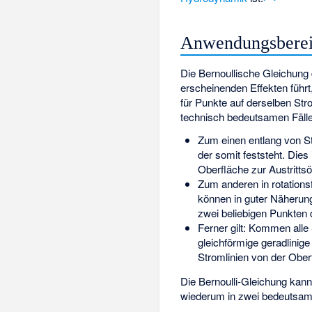
Anwendungsberei
Die Bernoullische Gleichung
erscheinenden Effekten führ
für Punkte auf derselben Str
technisch bedeutsamen Fälle
Zum einen entlang von St
der somit feststeht. Dies
Oberfläche zur Austrittsö
Zum anderen in rotation
können in guter Näherun
zwei beliebigen Punkten d
Ferner gilt: Kommen alle
gleichförmige geradlinige
Stromlinien von der Obe
Die Bernoulli-Gleichung kann
wiederum in zwei bedeutsamen