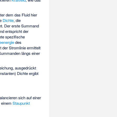
ter dem das Fluid hier
ie
Dichte
,
die
cht. Der erste Summand
d entspricht der
ete spezifische
eenergie
des
 der Stromlinie ermittelt
 Summanden längs einer
leichung, ausgedrückt
onstanten) Dichte
ergibt
lancieren sich auf einer
an einem
Staupunkt