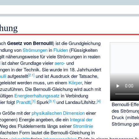
chung
uch
Gesetz von Bernoulli
) ist die Grundgleichung
andlung von
Strömungen
in
Fluiden
(Flüssigkeiten
ilt näherungsweise für viele Strömungen in realen
 ist daher Grundlage vieler
aero-
und
gen in der Technik. Sie wurde im 18. Jahrhundert
[
2.1
]
ulli
aufgestellt
und ist Ausdruck der Tatsache,
geleistet werden muss, um einem
Körper
, hier
zuzuführen. Die Bernoulli-Gleichung wird auch mit
ültigen
Energieerhaltungssatz
in Verbindung
[
1
]
[
3.1
]
[
4
]
ier folgt
Prandtl
,
Spurk
und Landau/Lifshitz.
Bernoulli-Eff
des Strömung
ne Größe
mit der
physikalischen Dimension
einer
Druck (mitte
zogenen) Energie angeben, die ein
Integral der
Strömung ge
 Weg des Fluidelements längs seiner
Stromlinie
infachsten Form lautet die Bernoulli-Gleichung in
ines
viskositäts
­freien
inkompressiblen
Fluids in einem homogenen ä