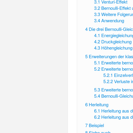
3.1
Venturi-Effekt
3.2
Bernoulli-Effek
3.3
Weitere Folgeru
3.4
Anwendung
4
Die drei Bernoulli-Glei
4.1
Energiegleichun
4.2
Druckgleichung
4.3
Höhengleichung
5
Erweiterungen der kla
5.1
Erweiterte berno
5.2
Erweiterte berno
5.2.1
Einzelver
5.2.2
Verluste 
5.3
Erweiterte berno
5.4
Bernoulli-Gleic
6
Herleitung
6.1
Herleitung aus 
6.2
Herleitung aus 
7
Beispiel
8
Siehe auch