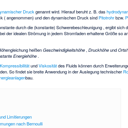
ynamischer Druck
genannt wird. Hierauf beruht z. B. das
hydrodyna
k (
angenommen) und den dynamischen Druck sind
Pitotrohr
bzw.
P
Konstante
durch die (konstante) Schwerebeschleunigung
, ergibt sich 
ie bei der idealen Strömung in jedem Stromfaden erhaltene Größe so an
Höhengleichung heißen
Geschwindigkeitshöhe
,
Druckhöhe
und
Orts
onstante
Energiehöhe
.
Kompressibilität
und
Viskosität
des Fluids können durch Erweiterunge
rden. So findet sie breite Anwendung in der Auslegung technischer
Ro
nergieanlagen
­bau.
nd Limitierungen
ömungen nach Bernoulli