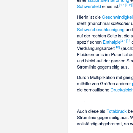
[
1.1
]
[
3.2
]
[
Schwerefeld
eines ist:
Hierin ist
die
Geschwindigkei
steht (manchmal
statischer 
Schwerebeschleunigung
un
auf der rechten Seite ist die
[
4.1
]
[
9
]
spezifischen
Enthalpie
[
10
]
Verdrängungsarbeit
(auch:
Fluidelements im Potential d
und bleibt auf der ganzen Str
Stromlinie gegenseitig aus.
Durch Multiplikation mit ge
mithilfe von Größen anderer
die bernoullische
Druckgleic
.
Auch diese als
Totaldruck
be
Stromlinie gegenseitig aus. 
vollständig abgebremst, so