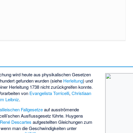
eichung wird heute aus physikalischen Gesetzen
ahrhundert gefunden wurden (siehe
Herleitung
) und
seiner Herleitung 1738 nicht zurückgreifen konnte.
Vorarbeiten von
Evangelista Torricelli
,
Christiaan
lm Leibniz
.
lileischen Fallgesetze
auf ausströmende
icelli’schen Ausflussgesetz
führte. Huygens
René Descartes
aufgestellten Gleichungen zum
d, wenn man die Geschwindigkeiten unter