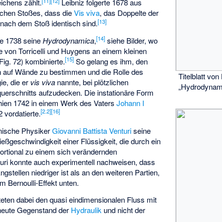
[
11
]
[
12
]
ichens zählt.
Leibniz folgerte 1678 aus
schen Stoßes, dass die
Vis viva
, das Doppelte der
[
13
]
 nach dem Stoß identisch sind.
[
14
]
te 1738 seine
Hydrodynamica
,
siehe Bilder, wo
se von Torricelli und Huygens an einem kleinen
[
15
]
Fig. 72) kombinierte.
So gelang es ihm, den
n auf Wände zu bestimmen und die Rolle des
Titelblatt von
ie, die er
vis viva
nannte, bei plötzlichen
„Hydrodynam
erschnitts aufzudecken. Die instationäre Form
chien 1742 in einem Werk des Vaters
Johann I
[
2.2
]
[
16
]
2 vordatierte.
ienische Physiker
Giovanni Battista Venturi
seine
eßgeschwindigkeit einer Flüssigkeit, die durch ein
ortional zu einem sich verändernden
turi konnte auch experimentell nachweisen, dass
gstellen niedriger ist als an den weiteren Partien,
um Bernoulli-Effekt unten.
hteten dabei den quasi eindimensionalen Fluss mit
heute Gegenstand der
Hydraulik
und nicht der