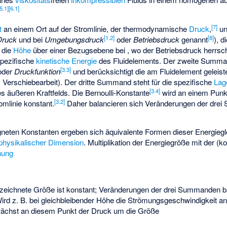
5.1
]
[
6.1
]
[
7
]
t
an einem Ort auf der Stromlinie,
der thermodynamische
Druck
,
un
[
1.2
]
[
8
]
Druck
und bei
Umgebungsdruck
oder
Betriebsdruck
genannt
),
d
d
die
Höhe
über einer Bezugsebene bei
, wo der Betriebsdruck herrs
 spezifische
kinetische Energie
des Fluidelements. Der zweite Summan
[
3.3
]
oder
Druckfunktion
und berücksichtigt die am Fluidelement geleist
 Verschiebearbeit). Der dritte Summand steht für die spezifische
Lag
[
3.4
]
es äußeren Kraftfelds. Die Bernoulli-Konstante
wird an einem Punkt
[
3.2
]
omlinie konstant.
Daher balancieren sich Veränderungen der drei
eigneten Konstanten ergeben sich äquivalente Formen dieser Energieg
physikalischer Dimension
. Multiplikation der Energiegröße
mit der (k
hung
zeichnete Größe
ist konstant; Veränderungen der drei Summanden ba
Wird z. B. bei gleichbleibender Höhe die Strömungsgeschwindigkeit 
 wächst an diesem Punkt der Druck
um die Größe