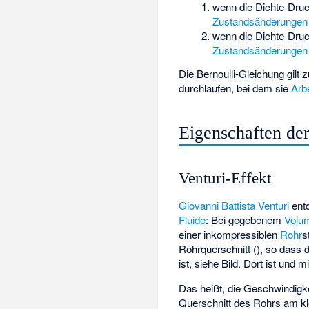
wenn die Dichte-Druck
Zustandsänderungen
wenn die Dichte-Druck
Zustandsänderungen
Die Bernoulli-Gleichung gilt 
durchlaufen, bei dem sie
Arbe
Eigenschaften de
Venturi-Effekt
Giovanni Battista Venturi
ent
Fluide
: Bei gegebenem
Volu
einer inkompressiblen
Rohr
­
Rohrquerschnitt
(
), so dass 
ist, siehe Bild. Dort ist
und mi
Das heißt, die Geschwindigke
Querschnitt des Rohrs am kle