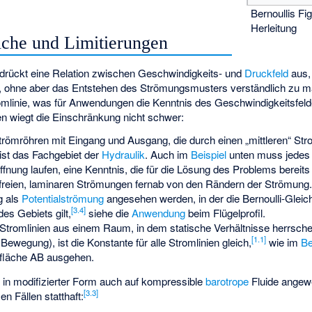
Bernoullis Fi
Herleitung
che und Limitierungen
 drückt eine Relation zwischen Geschwindigkeits- und
Druckfeld
aus,
t, ohne aber das Entstehen des Strömungsmusters verständlich zu ma
omlinie, was für Anwendungen die Kenntnis des Geschwindigkeitsfelde
n wiegt die Einschränkung nicht schwer:
römröhren mit Eingang und Ausgang, die durch einen „mittleren“ St
 ist das Fachgebiet der
Hydraulik
. Auch im
Beispiel
unten muss jedes 
ffnung laufen, eine Kenntnis, die für die Lösung des Problems bereits
sfreien, laminaren Strömungen fernab von den Rändern der Strömun
g als
Potentialströmung
angesehen werden, in der die Bernoulli-Gleic
[
3.4
]
es Gebiets gilt,
siehe die
Anwendung
beim Flügelprofil.
 Stromlinien aus einem Raum, in dem statische Verhältnisse herrsche
[
1.1
]
 Bewegung), ist die Konstante für alle Stromlinien gleich,
wie im
Be
rfläche AB ausgehen.
 in modifizierter Form auch auf kompressible
barotrope
Fluide angew
[
3.3
]
 Fällen statthaft: