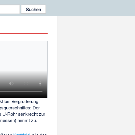
ekt bei Vergrößerung
squerschnittes: Der
ls U-Rohr senkrecht zur
messen) nimmt zu.
ußeren
Kraftfeld
, wie das