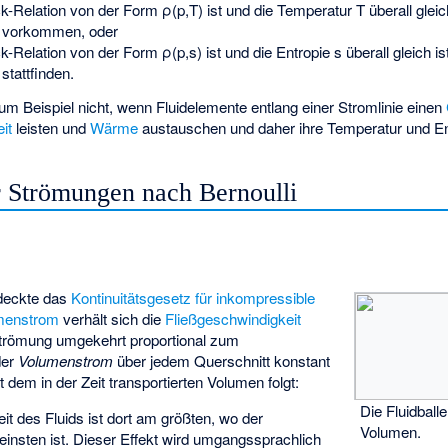
-Relation von der Form ρ(p,T) ist und die Temperatur T überall gleich
vorkommen, oder
-Relation von der Form ρ(p,s) ist und die Entropie s überall gleich is
stattfinden.
zum Beispiel nicht, wenn Fluidelemente entlang einer Stromlinie einen
it
leisten und
Wärme
austauschen und daher ihre Temperatur und En
r Strömungen nach Bernoulli
deckte das
Kontinuitätsgesetz für inkompressible
menstrom
verhält sich die
Fließgeschwindigkeit
strömung umgekehrt proportional zum
der
Volumenstrom
über jedem Querschnitt konstant
t dem in der Zeit
transportierten Volumen
folgt:
Die Fluidball
it des Fluids ist dort am größten, wo der
Volumen.
insten ist. Dieser Effekt wird umgangssprachlich