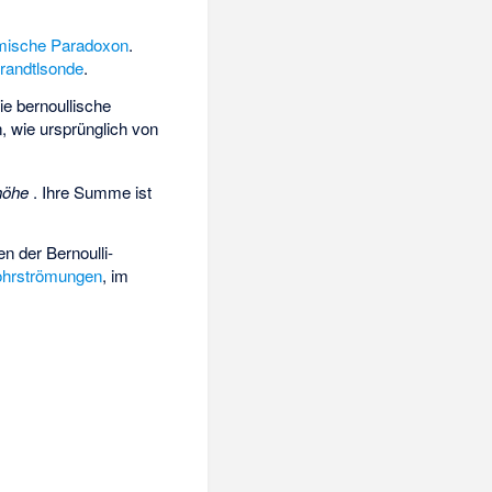
mische Paradoxon
.
randtlsonde
.
die bernoullische
, wie ursprünglich von
höhe
. Ihre Summe ist
n der Bernoulli-
hrströmungen
, im