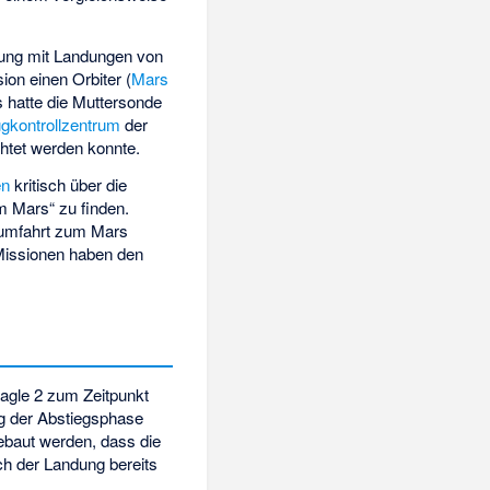
hrung mit Landungen von
on einen Orbiter (
Mars
 hatte die Muttersonde
gkontrollzentrum
der
htet werden konnte.
en
kritisch über die
m Mars“ zu finden.
aumfahrt zum Mars
 Missionen haben den
eagle 2 zum Zeitpunkt
ng der Abstiegsphase
gebaut werden, dass die
ch der Landung bereits