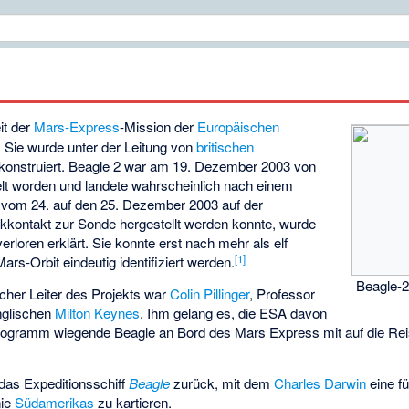
it der
Mars-Express
-Mission der
Europäischen
 Sie wurde unter der Leitung von
britischen
d konstruiert. Beagle 2 war am 19. Dezember 2003 von
lt worden und landete wahrscheinlich nach einem
t vom 24. auf den 25. Dezember 2003 auf der
nkkontakt zur Sonde hergestellt werden konnte, wurde
erloren erklärt. Sie konnte erst nach mehr als elf
[
1
]
rs-Orbit eindeutig identifiziert werden.
Beagle-
icher Leiter des Projekts war
Colin Pillinger
, Professor
nglischen
Milton Keynes
. Ihm gelang es, die ESA davon
Kilogramm wiegende Beagle an Bord des Mars Express mit auf die R
das Expeditionsschiff
Beagle
zurück, mit dem
Charles Darwin
eine fü
nie
Südamerikas
zu kartieren.