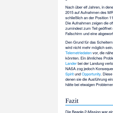
Nach über elf Jahren, in den
2015 auf Aufnahmen des MRO
schließlich an der Position 
Die Aufnahmen zeigen die of
zumindest zum Teil geöffnet 
Fallschirm und eine abgeworf
Den Grund für das Scheitern d
wird nicht mehr möglich sein
Telemetriedaten
vor, die näh
könnten. Ein ähnliches Prob
Lander
bei der Landung verlor
NASA zog jedoch Konsequenz
Spirit
und
Opportunity
. Dies
denen sie die Ausführung ein
hätte bei etwaigen Probleme
Fazit
Die Beagle-2-Mission war ei