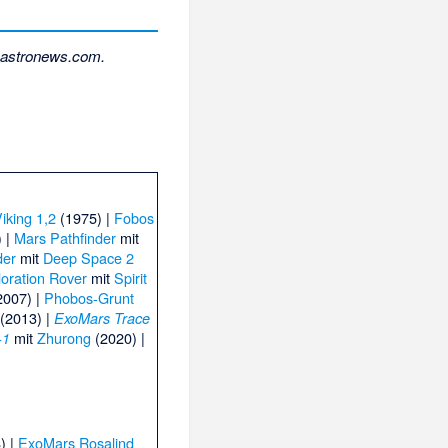
astronews.com.
iking 1,2
(1975) |
Fobos
 |
Mars Pathfinder
mit
der
mit
Deep Space 2
oration Rover
mit
Spirit
2007) |
Phobos-Grunt
(2013) |
ExoMars Trace
mit
Zhurong
(2020) |
-1
) |
ExoMars Rosalind