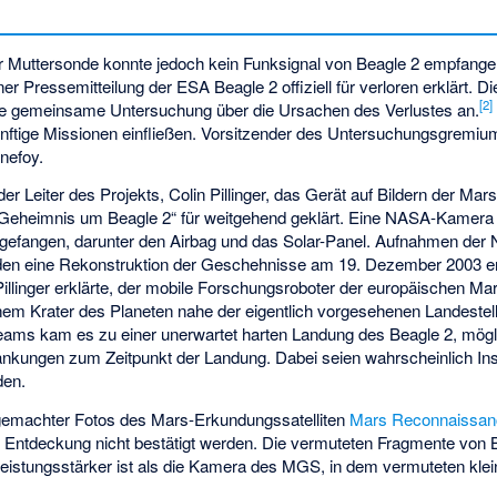
r Muttersonde konnte jedoch kein Funksignal von Beagle 2 empfang
er Pressemitteilung der ESA Beagle 2 offiziell für verloren erklärt. 
[
2
]
ne gemeinsame Untersuchung über die Ursachen des Verlustes an.
ünftige Missionen einfließen. Vorsitzender des Untersuchungsgremi
nefoy.
 Leiter des Projekts, Colin Pillinger, das Gerät auf Bildern der Mar
„Geheimnis um Beagle 2“ für weitgehend geklärt. Eine NASA-Kamera 
ingefangen, darunter den Airbag und das Solar-Panel. Aufnahmen d
n eine Rekonstruktion der Geschehnisse am 19. Dezember 2003 er
Pillinger erklärte, der mobile Forschungsroboter der europäischen M
em Krater des Planeten nahe der eigentlich vorgesehenen Landestel
Teams kam es zu einer unerwartet harten Landung des Beagle 2, mög
ankungen zum Zeitpunkt der Landung. Dabei seien wahrscheinlich Ins
den.
 gemachter Fotos des Mars-Erkundungssatelliten
Mars Reconnaissanc
e Entdeckung nicht bestätigt werden. Die vermuteten Fragmente von 
h leistungsstärker ist als die Kamera des MGS, in dem vermuteten klei