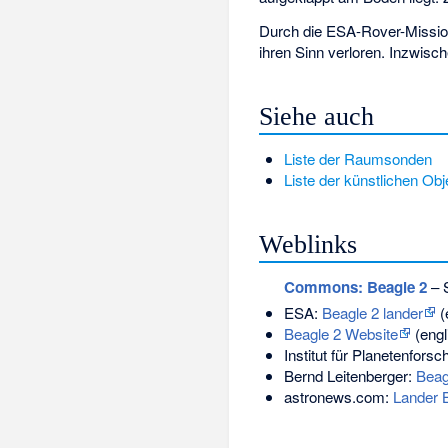
Durch die ESA-Rover-Missi
ihren Sinn verloren. Inzwisc
Siehe auch
Liste der Raumsonden
Liste der künstlichen Ob
Weblinks
Commons
: Beagle 2
– 
ESA:
Beagle 2 lander
(
Beagle 2 Website
(engl
Institut für Planetenfors
Bernd Leitenberger:
Beag
astronews.com:
Lander B