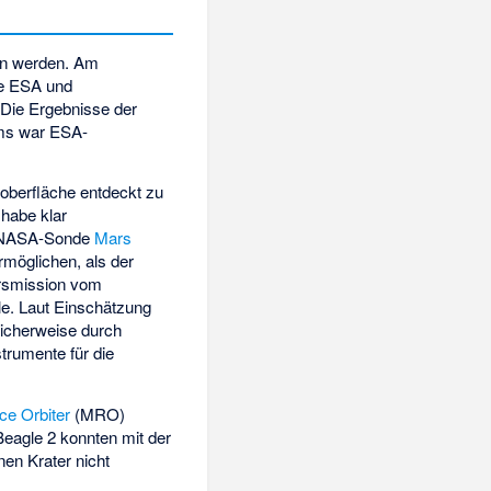
en werden. Am
Die ESA und
Die Ergebnisse der
ums war ESA-
soberfläche entdeckt zu
habe klar
er NASA-Sonde
Mars
möglichen, als der
arsmission vom
le. Laut Einschätzung
licherweise durch
trumente für die
e Orbiter
(MRO)
Beagle 2 konnten mit der
nen Krater nicht