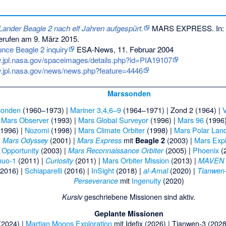
Lander Beagle 2 nach elf Jahren aufgespürt.
MARS EXPRESS. In:
rufen am 9. März 2015
.
ce Beagle 2 inquiry
ESA-News, 11. Februar 2004
w.jpl.nasa.gov/spaceimages/details.php?id=PIA19107
w.jpl.nasa.gov/news/news.php?feature=4446
Marssonden
sonden
(1960–1973) |
Mariner 3,4,6–9
(1964–1971) |
Zond 2
(1964) |
V
|
Mars Observer
(1993) |
Mars Global Surveyor
(1996) |
Mars 96
(1996)
(1996) |
Nozomi
(1998) |
Mars Climate Orbiter
(1998) |
Mars Polar Lan
(2001) |
mit
(2003) |
Mars Expl
 Mars Odyssey
Mars Express
Beagle 2
d
Opportunity
(2003) |
(2005) |
Phoenix
(
Mars Reconnaissance Orbiter
huo-1
(2011) |
(2011) |
Mars Orbiter Mission
(2013) |
Curiosity
MAVEN
2016) |
Schiaparelli
(2016) |
InSight
(2018) |
(2020) |
al-Amal
Tianwen
mit
Ingenuity
(2020)
Perseverance
geschriebene Missionen sind aktiv.
Kursiv
Geplante Missionen
(2024) |
Martian Moons Exploration
mit
Idefix
(2026) |
Tianwen-3
(2028