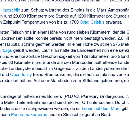
Hitzeschild
zum Schutz während des Eintritts in die Mars-Atmosphär
von rund 20.000 Kilometern pro Stunde auf 1200 Kilometer pro Stunde
m Zeitpunkt Temperaturen von bis zu 1700
Grad Celsius
erwartet.
rsten Fallschirms in einer Höhe von rund sieben Kilometern, der die 
 abbremsen sollte, konnte bereits nicht mehr bestätigt werden. 2,6 Ki
der Hauptfallschirm geöffnet werden. In einer Höhe zwischen 275 Me
irbags
gefüllt werden. Laut Plan hätte die Landeeinheit nun eine sen
e und eine horizontale Geschwindigkeit von 129 Kilometern pro Stund
50 bis 60 Kilometern pro Stunde auf den Marsboden auftreffende Land
itische Landesystem besaß im Gegensatz zu den Landesystemen der
t
und
Opportunity
keine Bremsraketen, die die horizontale und vertik
reduziert hätten. Auf dem Marsboden zum Stillstand gekommen, soll
Landegerät mittels eines Bohrers (
PLUTO
,
Pl
anetary
U
nderground
T
 Meter Tiefe entnehmen und sie direkt vor Ort untersuchen. Durch 
bodens sollte nachgewiesen werden, ob es
Leben auf dem Mars
gibt
n noch
Panoramakameras
und ein Steinschleifgerät an Bord.