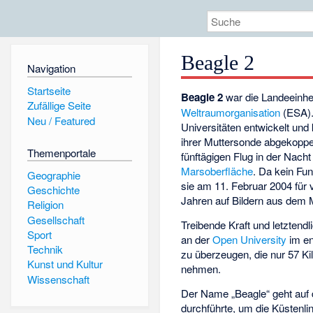
Beagle 2
Navigation
Startseite
Beagle 2
war die Landeeinhe
Zufällige Seite
Weltraumorganisation
(ESA).
Neu / Featured
Universitäten entwickelt un
ihrer Muttersonde abgekoppe
Themenportale
fünftägigen Flug in der Nach
Marsoberfläche
. Da kein Fu
Geographie
sie am 11. Februar 2004 für v
Geschichte
Jahren auf Bildern aus dem Ma
Religion
Gesellschaft
Treibende Kraft und letztendl
Sport
an der
Open University
im e
Technik
zu überzeugen, die nur 57 
Kunst und Kultur
nehmen.
Wissenschaft
Der Name „Beagle“ geht auf 
durchführte, um die Küstenli