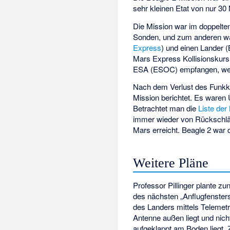
sehr kleinen Etat von nur 30 
Die Mission war im doppelten
Sonden, und zum anderen war 
Express
) und einen Lander 
Mars Express Kollisionskur
ESA (ESOC) empfangen, wei
Nach dem Verlust des Funkk
Mission berichtet. Es waren
Betrachtet man die
Liste de
immer wieder von Rückschläge
Mars erreicht. Beagle 2 war
Weitere Pläne
Professor Pillinger plante z
des nächsten „Anflugfenster
des Landers mittels Telemetr
Antenne außen liegt und nic
aufgeklappt am Boden liegt.