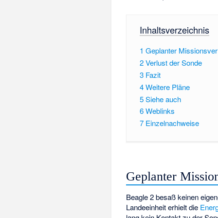
Inhaltsverzeichnis
1
Geplanter Missionsver
2
Verlust der Sonde
3
Fazit
4
Weitere Pläne
5
Siehe auch
6
Weblinks
7
Einzelnachweise
Geplanter Missio
Beagle 2 besaß keinen eigen
Landeeinheit erhielt die
Energ
lang kein Kontakt zu der So