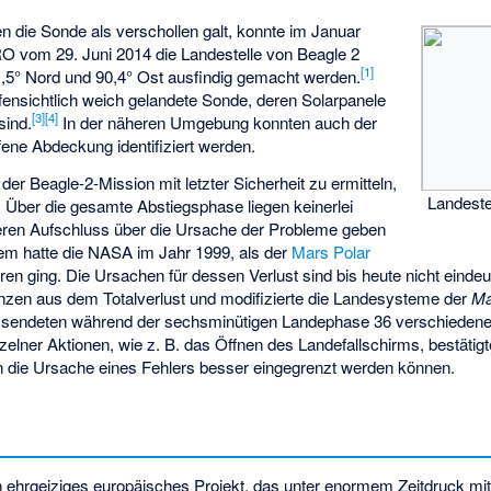
en die Sonde als verschollen galt, konnte im Januar
 vom 29. Juni 2014 die Landestelle von Beagle 2
[
1
]
11,5° Nord und 90,4° Ost ausfindig gemacht werden.
fensichtlich
weich gelandete
Sonde, deren Solarpanele
[
3
]
[
4
]
sind.
In der näheren Umgebung konnten auch der
ene Abdeckung identifiziert werden.
er Beagle-2-Mission mit letzter Sicherheit zu ermitteln,
Landeste
. Über die gesamte Abstiegsphase liegen keinerlei
eren Aufschluss über die Ursache der Probleme geben
lem hatte die NASA im Jahr 1999, als der
Mars Polar
en ging. Die Ursachen für dessen Verlust sind bis heute nicht eindeut
en aus dem Totalverlust und modifizierte die Landesysteme der
Ma
e sendeten während der sechsminütigen Landephase 36 verschiedene 
zelner Aktionen, wie z. B. das Öffnen des Landefallschirms, bestätig
n die Ursache eines Fehlers besser eingegrenzt werden können.
n ehrgeiziges europäisches Projekt, das unter enormem Zeitdruck mi