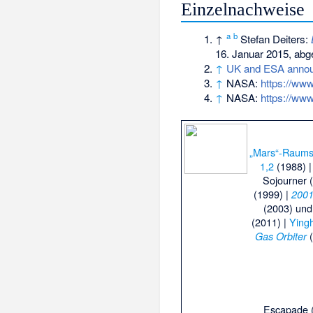
Einzelnachweise
a
b
↑
Stefan Deiters:
16. Januar 2015,
abge
↑
UK and ESA announ
↑
NASA:
https://ww
↑
NASA:
https://ww
„Mars“-Raum
1,2
(1988) 
Sojourner 
(1999) |
2001
(2003) un
(2011) |
Ying
(
Gas Orbiter
Escapade