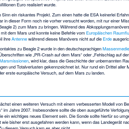
Millionen Euro realisiert wurde.
 Sinn ein riskantes Projekt. Zum einen hatte die ESA keinerlei Erfa
in dieser Form noch nie vorher versucht worden, mit nur einer Missi
(Beagle 2) zum Mars zu bringen. Während des Abkopplungsmanövers
s mit dem Mars und konnte keine Befehle vom
Europäischen Raumflu
l ihre
Antenne
während dieses Manövers nicht auf die
Erde
ausgeric
ontaktes zu Beagle 2 wurde in den deutschsprachigen
Massenmedi
 Überschriften wie „PR-Crash auf dem Mars“ oder „Fehlschlag auf de
r Marsmissionen
, wird klar, dass die Geschichte der unbemannten R
n und Totalverlusten gekennzeichnet ist. Nur rund ein Drittel aller
 der erste europäische Versuch, auf dem Mars zu landen.
unächst einen weiteren Versuch mit einem verbesserten Modell von B
s“ im Jahre 2007. Insbesondere sollte die oben ausgeführte Verfolgu
ie ein wichtiges neues Element sein. Die Sonde sollte hierfür so um
ht wie bisher erst ausgefahren werden kann, wenn das Landegerät na
 Zu diesem Versuch kam es aber nicht.