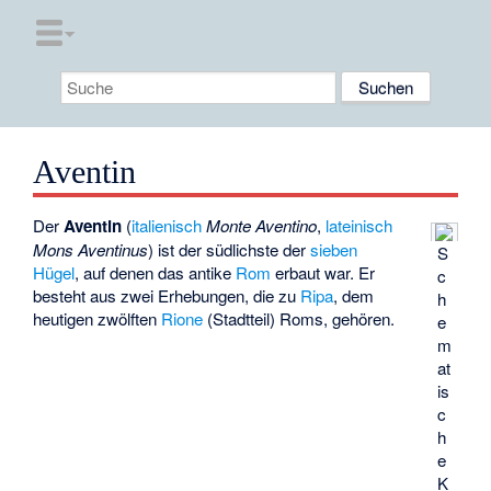
Aventin
Der
Aventin
(
italienisch
Monte Aventino
,
lateinisch
Mons Aventinus
) ist der südlichste der
sieben
S
Hügel
, auf denen das antike
Rom
erbaut war. Er
c
besteht aus zwei Erhebungen, die zu
Ripa
, dem
h
heutigen zwölften
Rione
(Stadtteil) Roms, gehören.
e
m
at
is
c
h
e
K