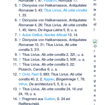
Romanae
1, 87;
Plutarch
,
Romulus
11.
Fr
↑
Dionysios von Halikarnassos,
Antiquitates
ie
Romanae
3, 43;
Titus Livius
,
Ab urbe condita
d
1, 33.
h
↑
Dionysios von Halikarnassos,
Antiquitates
of
Romanae
4, 26; Titus Livius,
Ab urbe condita
)
1, 45; Varro,
De lingua Latina
5, 8; u. a.
↑
Aulus Gellius
,
Noctes Atticae
13, 14.
↑
Dionysios von Halikarnassos,
Antiquitates
Romanae
10, 31; Titus Livius,
Ab urbe
O
condita
3, 31f.
r
↑
Titus Livius,
Ab urbe condita
2, 32f.; u. a.
a
↑
Titus Livius,
Ab urbe condita
3, 50ff.; u. a.
n
↑
Titus Livius,
Ab urbe condita
5, 22;
g
Plutarch,
Camillus
6; u. a.
e
↑
Ovid
,
Fasti
3, 883; Titus Livius,
Ab urbe
n
condita
40, 2, 2;
Appian
,
Bürgerkriege
1, 78;
g
Vitruv
,
De architectura
5, 5, 8; u. a.
a
↑
Titus Livius,
Ab urbe condita
24, 16 und
rt
24, 19; u. a.
e
↑
Fragment aus
Sueton
, S. 24 ed.
n
Reifferscheid.
(