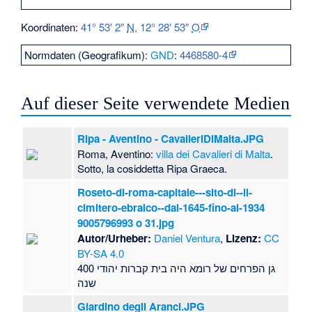
Koordinaten:
41° 53′ 2″
N
,
12° 28′ 53″
O
Normdaten (Geografikum):
GND
:
4468580-4
Auf dieser Seite verwendete Medien
Ripa - Aventino - CavalieriDiMalta.JPG
Roma, Aventino:
villa dei Cavalieri di Malta
.
Sotto, la cosiddetta Ripa Graeca.
Roseto-di-roma-capitale---sito-di--il-
cimitero-ebraico--dal-1645-fino-al-1934
9005796993 o 31.jpg
Autor/Urheber:
Daniel Ventura
,
Lizenz:
CC
BY-SA 4.0
גן הפרחים של רומא היה בית קברות יהודי 400
שנה
Giardino degli Aranci.JPG