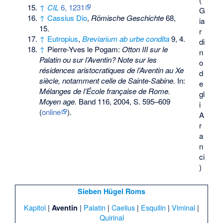
↑
CIL
6, 1231
G
↑
Cassius Dio
,
Römische Geschichte
68,
ia
15.
r
↑
Eutropius
,
Breviarium ab urbe condita
9, 4.
di
↑
Pierre-Yves le Pogam:
Otton III sur le
n
Palatin ou sur l’Aventin? Note sur les
o
résidences aristocratiques de l’Aventin au Xe
d
siècle, notamment celle de Sainte-Sabine.
In:
e
Mélanges de l’École française de Rome.
gl
Moyen age.
Band 116, 2004, S. 595–609
i
(
online
).
A
r
a
n
ci
)
Sieben Hügel Roms
Kapitol
|
|
Palatin
|
Caelius
|
Esquilin
|
Viminal
|
Aventin
Quirinal