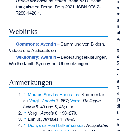
l’École française de Rome.
Band 571). École
c
française de Rome, Rom 2021,
ISBN 978-2-
o
7283-1420-1
.
m
u
n
Weblinks
al
e,
Commons
: Aventin
– Sammlung von Bildern,
1
Videos und Audiodateien
6
4
Wiktionary: Aventin
– Bedeutungserklärungen,
5
Wortherkunft, Synonyme, Übersetzungen
–
1
Anmerkungen
9
3
4
↑
Maurus Servius Honoratus
, Kommentar
jü
zu
Vergil
,
Aeneis
7, 657;
Varro
,
De lingua
di
Latina
5, 43 und 5, 48; u. a.
s
↑
Vergil,
Aeneis
8, 193–270.
c
↑
Ennius,
Annales
1, 78-93.
h
↑
Dionysios von Halikarnassos
,
Antiquitates
er