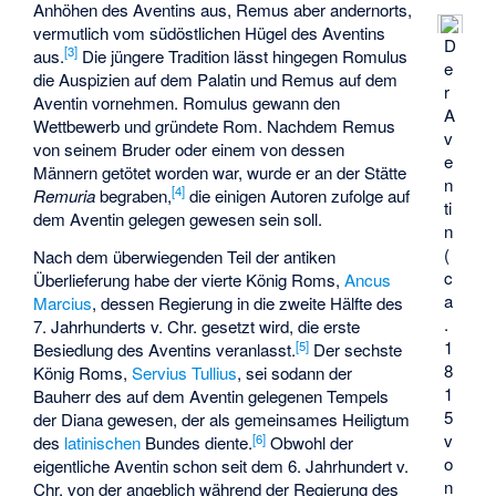
Anhöhen des Aventins aus, Remus aber andernorts,
vermutlich vom südöstlichen Hügel des Aventins
D
[
3
]
aus.
Die jüngere Tradition lässt hingegen Romulus
e
die Auspizien auf dem Palatin und Remus auf dem
r
Aventin vornehmen. Romulus gewann den
A
Wettbewerb und gründete Rom. Nachdem Remus
v
von seinem Bruder oder einem von dessen
e
Männern getötet worden war, wurde er an der Stätte
n
[
4
]
Remuria
begraben,
die einigen Autoren zufolge auf
ti
dem Aventin gelegen gewesen sein soll.
n
(
Nach dem überwiegenden Teil der antiken
c
Überlieferung habe der vierte König Roms,
Ancus
a
Marcius
, dessen Regierung in die zweite Hälfte des
.
7. Jahrhunderts v. Chr. gesetzt wird, die erste
1
[
5
]
Besiedlung des Aventins veranlasst.
Der sechste
8
König Roms,
Servius Tullius
, sei sodann der
1
Bauherr des auf dem Aventin gelegenen
Tempels
5
der Diana
gewesen, der als gemeinsames Heiligtum
v
[
6
]
des
latinischen
Bundes diente.
Obwohl der
o
eigentliche Aventin schon seit dem 6. Jahrhundert v.
n
Chr. von der angeblich während der Regierung des