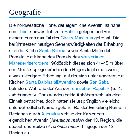
Geografie
Die nordwestliche Höhe, der eigentliche Aventin, ist nahe
dem
Tiber
südwestlich vom
Palatin
gelegen und von
diesem durch das Tal des
Circus Maximus
getrennt. Die
berühmtesten heutigen Sehenswürdigkeiten der Erhebung
sind die Kirche
Santa Sabina
sowie
Santa Maria del
Priorato
, die Kirche des Priorats des
souveränen
Malteserritterordens
. Südöstlich dieses sich 41–45 m über
den Meeresspiegel erhebenden Hügels liegt eine zweite,
etwas niedrigere Erhebung, auf der sich unter anderem die
Kirchen
Santa Balbina all’Aventino
sowie
San Saba
befinden. Während der Ära der
römischen Republik
(5.–1.
Jahrhundert v. Chr.) wurden beide Anhöhen wohl als eine
Einheit betrachtet, doch hatten sie ursprünglich vielleicht
unterschiedliche Namen geführt. Bei der Einteilung Roms in
Regionen durch
Augustus
schlug der Kaiser den
eigentlichen Aventin (
Aventinus maior
) der 13. Region, die
südöstliche Spitze (
Aventinus minor
) hingegen der 12.
Region zu.