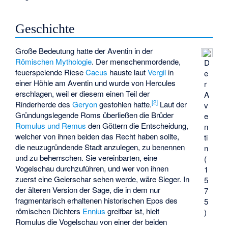
Geschichte
Große Bedeutung hatte der Aventin in der
Römischen Mythologie
. Der menschenmordende,
D
feuerspeiende Riese
Cacus
hauste laut
Vergil
in
e
einer Höhle am Aventin und wurde von Hercules
r
erschlagen, weil er diesem einen Teil der
A
[
2
]
Rinderherde des
Geryon
gestohlen hatte.
Laut der
v
Gründungslegende Roms überließen die Brüder
e
Romulus und Remus
den Göttern die Entscheidung,
n
welcher von ihnen beiden das Recht haben sollte,
ti
die neuzugründende Stadt anzulegen, zu benennen
n
und zu beherrschen. Sie vereinbarten, eine
(
Vogelschau durchzuführen, und wer von ihnen
1
zuerst eine Geierschar sehen werde, wäre Sieger. In
5
der älteren Version der Sage, die in dem nur
7
fragmentarisch erhaltenen historischen Epos des
5
römischen Dichters
Ennius
greifbar ist, hielt
)
Romulus die Vogelschau von einer der beiden