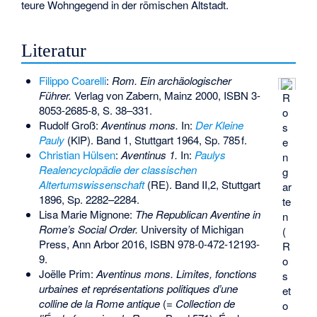
teure Wohngegend in der römischen Altstadt.
Literatur
Filippo Coarelli
:
Rom. Ein archäologischer
Führer.
Verlag von Zabern, Mainz 2000,
ISBN 3-
R
8053-2685-8
, S. 38–331.
o
Rudolf Groß:
Aventinus mons.
In:
Der Kleine
s
Pauly
(KlP). Band 1, Stuttgart 1964, Sp. 785 f.
e
Christian Hülsen
:
Aventinus 1.
In:
Paulys
n
Realencyclopädie der classischen
g
Altertumswissenschaft
(RE). Band II,2, Stuttgart
ar
1896, Sp. 2282–2284.
te
Lisa Marie Mignone:
The Republican Aventine in
n
Rome’s Social Order.
University of Michigan
(
Press, Ann Arbor 2016,
ISBN 978-0-472-12193-
R
9
.
o
Joëlle Prim:
Aventinus mons. Limites, fonctions
s
urbaines et représentations politiques d’une
et
colline de la Rome antique
(=
Collection de
o