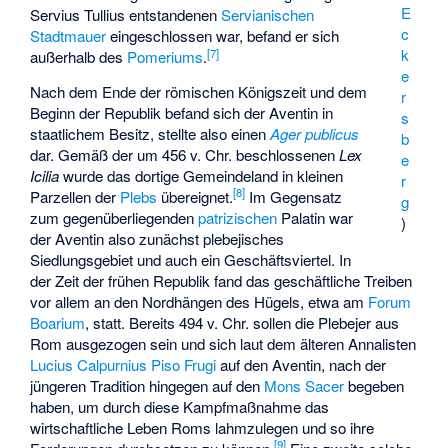
E
Servius Tullius entstandenen
Servianischen
c
Stadtmauer
eingeschlossen war, befand er sich
k
[
7
]
außerhalb des
Pomeriums
.
e
Nach dem Ende der römischen Königszeit und dem
r
Beginn der Republik befand sich der Aventin in
s
staatlichem Besitz, stellte also einen
Ager publicus
b
dar. Gemäß der um 456 v. Chr. beschlossenen
Lex
e
Icilia
wurde das dortige Gemeindeland in kleinen
r
[
8
]
Parzellen der
Plebs
übereignet.
Im Gegensatz
g
zum gegenüberliegenden
patrizischen
Palatin war
)
der Aventin also zunächst plebejisches
Siedlungsgebiet und auch ein Geschäftsviertel. In
der Zeit der frühen Republik fand das geschäftliche Treiben
vor allem an den Nordhängen des Hügels, etwa am
Forum
Boarium
, statt. Bereits 494 v. Chr. sollen die Plebejer aus
Rom ausgezogen sein und sich laut dem älteren Annalisten
Lucius Calpurnius Piso Frugi
auf den Aventin, nach der
jüngeren Tradition hingegen auf den
Mons Sacer
begeben
haben, um durch diese Kampfmaßnahme das
wirtschaftliche Leben Roms lahmzulegen und so ihre
[
9
]