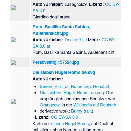
Autor/Urheber:
Lasagnolo9,
Lizenz:
CC BY-
SA 4.0
Giardino degli aranci
Rom, Basilika Santa Sabina,
Außenansicht.jpg
Autor/Urheber:
Dnalor 01
,
Lizenz:
CC BY-
SA 3.0 at
Rom, Basilika Santa Sabina, Außenansicht
Peracvestigi157524.jpg
Die sieben Hügel Roms de.svg
Autor/Urheber:
Seven_Hills_of_Rome.svg
:
Renata3
Die_sieben_Hügel_Roms_de.png
: Der
ursprünglich hochladende Benutzer war
Orangeowl
in der
Wikipedia auf Deutsch
derivative work:
Burny
(
talk
)
,
Lizenz:
CC BY-SA 3.0
Karte der
sieben Hügel Roms
, auf Deutsch
mit lateinischen Namen in Klammern