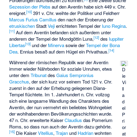
Forderungen durchsetzen zu können.
Eine zweite solche
Sezession der Plebs
auf den Aventin habe sich 449 v. Chr.
[
10
]
ereignet.
391 v. Chr. weihte der Politiker und Feldherr
Marcus Furius Camillus
den nach der Eroberung der
etruskischen
Stadt
Veji
errichteten Tempel der
Iuno Regina
.
[
11
]
Auf dem Aventin befanden sich außerdem unter
[
12
]
anderem der
Tempel der Mondgöttin Luna
,
des
Iuppiter
[
13
]
Libertas
und der
Minerva
sowie der
Tempel der Bona
[
14
]
Dea
. Ennius besaß auf dem Hügel ein Privathaus.
Während der römischen Republik war der Aventin
immer wieder Nährboden für soziale Unruhen, etwa
D
unter dem
Tribunat
des
Gaius Sempronius
ie
Gracchus
, der sich kurz vor seinem Tod 121 v. Chr.
Vi
zuerst in den auf der Erhebung gelegenen Diana-
ll
Tempel flüchtete. Im 1. Jahrhundert n. Chr. vollzog
a
sich eine langsame Wandlung des Charakters des
d
Aventin, der nun vermehrt ein beliebtes Wohngebiet
el
der wohlhabenderen Bevölkerungsschichten wurde.
P
47 n. Chr. erweiterte Kaiser
Claudius
das Pomerium
ri
Roms, so dass nun auch der Aventin dazu gehörte.
or
[
15
]
Die Kaiser
Vitellius
,
Trajan
und
Hadrian
wohnten
at