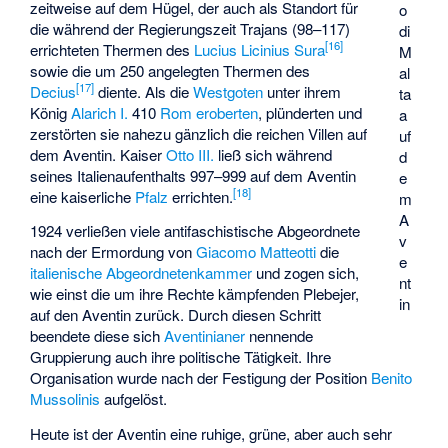
zeitweise auf dem Hügel, der auch als Standort für
o
die während der Regierungszeit Trajans (98–117)
di
[
16
]
errichteten Thermen des
Lucius Licinius Sura
M
sowie die um 250 angelegten Thermen des
al
[
17
]
Decius
diente. Als die
Westgoten
unter ihrem
ta
König
Alarich I.
410
Rom eroberten
, plünderten und
a
zerstörten sie nahezu gänzlich die reichen Villen auf
uf
dem Aventin. Kaiser
Otto III.
ließ sich während
d
seines Italienaufenthalts 997–999 auf dem Aventin
e
[
18
]
eine kaiserliche
Pfalz
errichten.
m
A
1924 verließen viele antifaschistische Abgeordnete
v
nach der Ermordung von
Giacomo Matteotti
die
e
italienische Abgeordnetenkammer
und zogen sich,
nt
wie einst die um ihre Rechte kämpfenden Plebejer,
in
auf den Aventin zurück. Durch diesen Schritt
beendete diese sich
Aventinianer
nennende
Gruppierung auch ihre politische Tätigkeit. Ihre
Organisation wurde nach der Festigung der Position
Benito
Mussolinis
aufgelöst.
Heute ist der Aventin eine ruhige, grüne, aber auch sehr