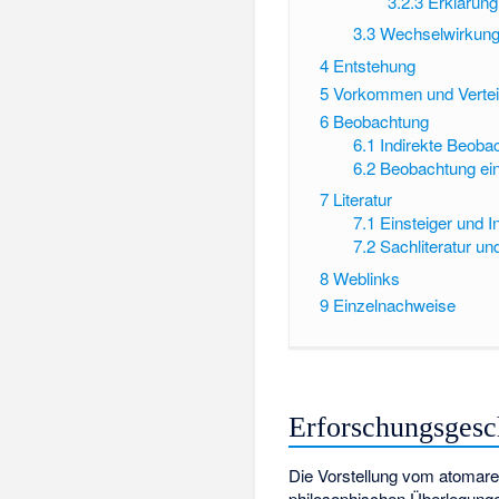
3.2.3
Erklärung
3.3
Wechselwirkung
4
Entstehung
5
Vorkommen und Vertei
6
Beobachtung
6.1
Indirekte Beoba
6.2
Beobachtung ei
7
Literatur
7.1
Einsteiger und I
7.2
Sachliteratur un
8
Weblinks
9
Einzelnachweise
Erforschungsgesc
Die Vorstellung vom atomaren
philosophischen Überlegunge