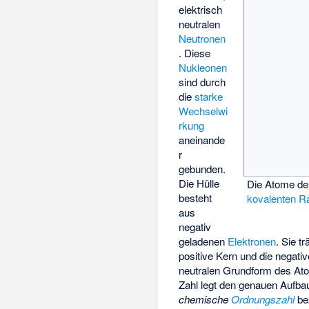
elektrisch
neutralen
Neutronen
. Diese
Nukleonen
sind durch
die
starke
Wechselwi
rkung
aneinande
r
gebunden.
Die Hülle
Die Atome de
besteht
kovalenten R
aus
negativ
geladenen
Elektronen
. Sie t
positive Kern und die negati
neutralen Grundform des Atom
Zahl legt den genauen Aufba
chemische
Ordnungszahl
be