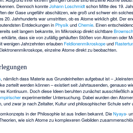
rkennen. Dennoch konnte
Johann Loschmidt
schon Mitte des 19. Jah
ten der Gase ungefähr abschätzen, wie groß und schwer ein solche
 20. Jahrhunderts war umstritten, ob es Atome wirklich gibt. Der en
edeutendsten Entdeckungen in
Physik
und
Chemie
. Einen entscheidend
ereits seit langem bekannte, im Mikroskop direkt sichtbare
Brownsc
 erklärte, dass sie von zufällig gehäuften Stößen von Atomen oder M
it wenigen Jahrzehnten erlauben
Feldionenmikroskope
und
Rastertu
Elektronenmikroskope
, einzelne Atome direkt zu beobachten.
rlegungen
s
, nämlich dass Materie aus Grundeinheiten aufgebaut ist – „kleinsten 
cke zerteilt werden können – existiert seit Jahrtausenden, genauso 
lbares Kontinuum. Doch diese Ideen beruhten zunächst ausschließlich 
empirischer
experimenteller Untersuchung. Dabei wurden den Atome
 und zwar je nach Zeitalter, Kultur und philosophischer Schule sehr 
omkonzepts in der Philosophie ist aus Indien bekannt. Die
Nyaya
- u
 Theorien, wie sich Atome zu komplexeren Gebilden zusammenschlös