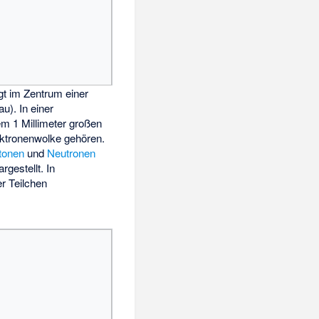
egt im Zentrum einer
au). In einer
m 1 Millimeter großen
ktronenwolke gehören.
tonen
und
Neutronen
gestellt. In
er Teilchen