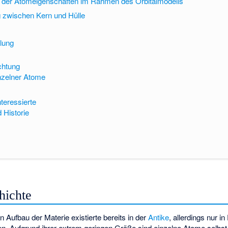
 der Atomeigenschaften im Rahmen des Orbitalmodells
 zwischen Kern und Hülle
lung
chtung
nzelner Atome
nteressierte
d Historie
hichte
 Aufbau der Materie existierte bereits in der
Antike
, allerdings nur i
n. Aufgrund ihrer extrem geringen Größe sind einzelne Atome selbst