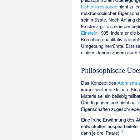
Lichtmikroskopen
nicht zu e
makroskopischer Eigenschaf
sein müsste. Noch Anfang des
Existenz gilt als eine der b
Einstein
1905, indem er die b
Körnchen quantitativ dadurch
Umgebung herrührte. Erst se
einigen Jahren zudem auch
Philosophische Übe
Das Konzept des
Atomismu
immer weiter in kleinere Stü
Materie sei ein beliebig tei
Überlegungen und nicht auf
Eigenschaften zugeschrieben,
Eine frühe Erwähnung des At
entwickelten ausgearbeitete
[
1
]
dann je drei Paare).