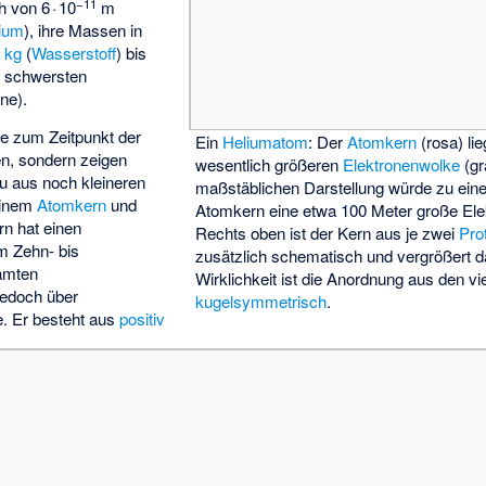
−11
 von 6 · 10
m
ium
), ihre Massen in
7
kg
(
Wasserstoff
) bis
t schwersten
ne).
wie zum Zeitpunkt der
Ein
Heliumatom
: Der
Atomkern
(rosa) li
 sondern zeigen
wesentlich größeren
Elektronenwolke
(gr
u aus noch kleineren
maßstäblichen Darstellung würde zu eine
einem
Atomkern
und
Atomkern eine etwa 100 Meter große Ele
rn hat einen
Rechts oben ist der Kern aus je zwei
Pro
m Zehn- bis
zusätzlich schematisch und vergrößert dar
amten
Wirklichkeit ist die Anordnung aus den vi
jedoch über
kugelsymmetrisch
.
. Er besteht aus
positiv