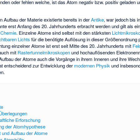
nden oder fehlen welche, ist das Atom negativ bzw. positiv geladen u
 Aufbau der Materie existierte bereits in der
Antike
, war jedoch bis i
te erst Anfang des 20. Jahrhunderts erbracht werden und gilt als e
d
Chemie
. Einzelne Atome sind selbst mit den stärksten
Lichtmikrosk
chtbaren Lichts
für die benötigte Auflösung in dieser Größenordnung p
htung einzelner Atome ist erst seit Mitte des 20. Jahrhunderts mit
Fel
 auch mit
Rastertunnelmikroskopen
und
hochauflösenden Elektronen
Aufbau der Atome auch die Vorgänge in ihrem Inneren und ihre Wech
at entscheidend zur Entwicklung der
modernen Physik
und insbesond
en.
te
 Überlegungen
ftliche Erforschung
ung der Atomhypothese
it und Aufbau der Atome
r Atomhülle