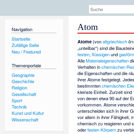
Atom
Navigation
Startseite
Atome
(von
altgriechisch
ἄτ
Zufällige Seite
„unteilbar“) sind die Baustein
Neu / Featured
festen
,
flüssigen
und
gasför
Alle
Materialeigenschaften
di
Themenportale
Verhalten in
chemischen Rea
die Eigenschaften und die r
Geographie
ihrer Atome festgelegt. Jed
Geschichte
bestimmten
chemischen Ele
Religion
kleinste Einheit. Zurzeit sin
Gesellschaft
von denen etwa 90 auf der Er
Sport
vorkommen. Atome verschie
Technik
unterscheiden sich in ihrer 
Kunst und Kultur
vor allem in ihrer Fähigkeit,
Wissenschaft
chemisch zu reagieren und s
oder
festen Körpern
zu verbi