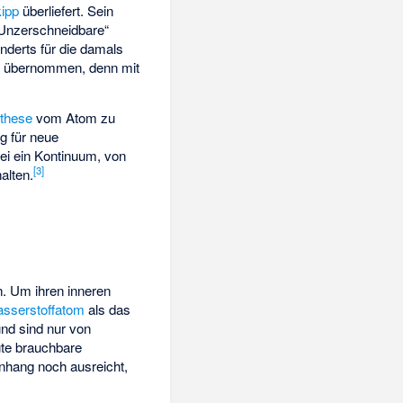
ipp
überliefert. Sein
 Unzerschneidbare“
nderts für die damals
e übernommen, denn mit
these
vom Atom zu
g für neue
sei ein Kontinuum, von
[
3
]
alten.
. Um ihren inneren
sserstoffatom
als das
und sind nur von
ute brauchbare
hang noch ausreicht,