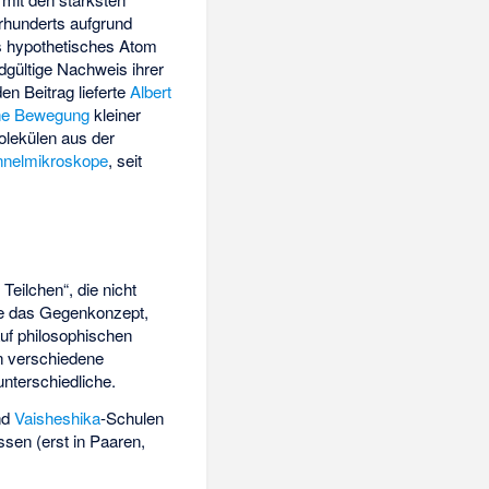
rhunderts aufgrund
s hypothetisches Atom
dgültige Nachweis ihrer
en Beitrag lieferte
Albert
he Bewegung
kleiner
olekülen aus der
nnelmikroskope
, seit
Teilchen“, die nicht
wie das Gegenkonzept,
auf philosophischen
n verschiedene
unterschiedliche.
nd
Vaisheshika
-Schulen
sen (erst in Paaren,