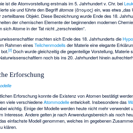
ie ist die Atomvorstellung erstmals im 5. Jahrhundert v. Chr. bei
Leuk
erte sie und führte den Begriff
átomos
(
ἄτομος
) ein, was etwa „das
ter zerteilbares Objekt. Diese Bezeichnung wurde Ende des 18. Jahrhu
inheiten der chemischen Elemente der beginnenden modernen Chemi
sich Atome in der Tat nicht „zerschneiden“.
urwissenschaftler machten sich Ende des 18. Jahrhunderts die
Hypo
e im Rahmen eines
Teilchenmodells
der Materie eine elegante Erklärun
[
2
]
 bot.
Doch wurde gleichzeitig die gegenteilige Vorstellung, Materie 
aturwissenschaftlern noch bis ins 20. Jahrhundert hinein aufrechterh
iche Erforschung
odelle
ichen Erforschung konnte die Existenz von Atomen bestätigt werden
den viele verschiedene
Atommodelle
entwickelt. Insbesondere das
Wa
abei wichtig. Einige der Modelle werden heute nicht mehr verwendet 
m Interesse. Andere gelten je nach Anwendungsbereich als noch he
d das einfachste Modell genommen, welches im gegebenen Zusammen
u klären.