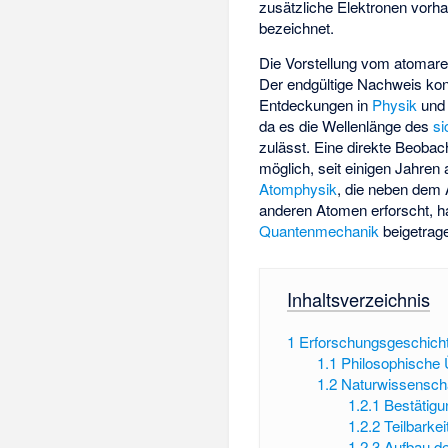
zusätzliche Elektronen vorha
bezeichnet.
Die Vorstellung vom atomaren
Der endgültige Nachweis konn
Entdeckungen in
Physik
un
da es die Wellenlänge des
si
zulässt. Eine direkte Beobac
möglich, seit einigen Jahren
Atomphysik
, die neben dem 
anderen Atomen erforscht, h
Quantenmechanik
beigetrag
Inhaltsverzeichnis
1
Erforschungsgeschich
1.1
Philosophische
1.2
Naturwissenscha
1.2.1
Bestätig
1.2.2
Teilbarke
1.2.3
Aufbau de