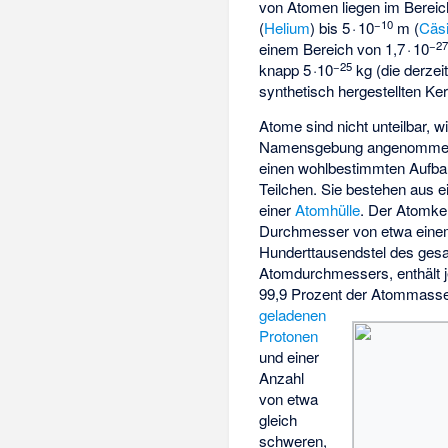
von Atomen liegen im Bereich
−10
(
Helium
) bis 5 · 10
m (
Cäs
−2
einem Bereich von 1,7 · 10
−25
knapp 5 ·10
kg (die derzei
synthetisch hergestellten Ker
Atome sind nicht unteilbar, 
Namensgebung angenommen,
einen wohlbestimmten Aufba
Teilchen. Sie bestehen aus 
einer
Atomhülle
. Der Atomke
Durchmesser von etwa eine
Hunderttausendstel des ges
Atomdurchmessers, enthält 
99,9 Prozent der Atommasse
geladenen
Protonen
und einer
Anzahl
von etwa
gleich
schweren,