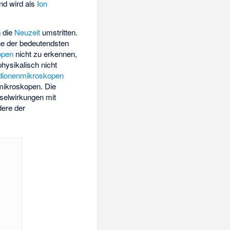
nd wird als
Ion
n die
Neuzeit
umstritten.
ine der bedeutendsten
open
nicht zu erkennen,
hysikalisch nicht
dionenmikroskopen
mikroskopen
. Die
selwirkungen mit
ere der