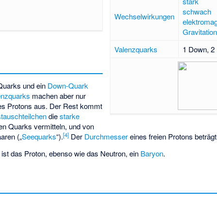
stark
schwach
Wechselwirkungen
elektromag
Gravitation
Valenzquarks
1 Down, 2
Quarks
und ein
Down-Quark
enzquarks
machen aber nur
es Protons aus. Der Rest kommt
tauschteilchen
die
starke
n Quarks vermitteln, und von
[
4
]
aren („
Seequarks
“).
Der
Durchmesser
eines freien Protons beträg
 ist das Proton, ebenso wie das Neutron, ein
Baryon
.