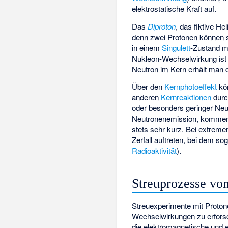
elektrostatische Kraft auf.
Das
Diproton
, das fiktive H
denn zwei Protonen können
in einem
Singulett
-Zustand mi
Nukleon-Wechselwirkung ist 
Neutron im Kern erhält man 
Über den
Kernphotoeffekt
kö
anderen
Kernreaktionen
durc
oder besonders geringer Neu
Neutronenemission, kommen.
stets sehr kurz. Bei extrem
Zerfall auftreten, bei dem so
Radioaktivität
).
Streuprozesse vo
Streuexperimente mit Proton
Wechselwirkungen zu erforsc
die elektromagnetische und 