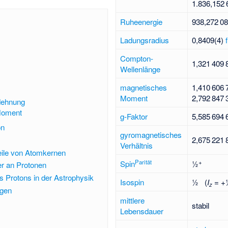
1
836
152
Ruheenergie
938
272
08
Ladungsradius
0,8409(4)
Compton-
1
321
409
Wellenlänge
magnetisches
1
410
606
Moment
2
792
847
dehnung
Moment
g-Faktor
5
585
694
on
gyromagnetisches
2
675
221
Verhältnis
eile von Atomkernen
Parität
+
Spin
½
r an Protonen
s Protons in der Astrophysik
Isospin
½ (
I
= +
z
gen
mittlere
stabil
Lebensdauer