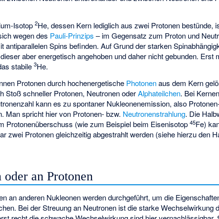
2
elium-Isotop
He, dessen Kern lediglich aus zwei Protonen bestünde, ist 
 sich wegen des
Pauli-Prinzips
– im Gegensatz zum Proton und Neut
t antiparallelen Spins befinden. Auf Grund der starken Spinabhängig
dieser aber energetisch angehoben und daher nicht gebunden. Erst 
3
das stabile
He.
nnen Protonen durch hochenergetische
Photonen
aus dem Kern gelös
h Stoß schneller Protonen, Neutronen oder
Alphateilchen
. Bei Kerne
tronenzahl kann es zu spontaner Nukleonenemission, also Protonen
 Man spricht hier von Protonen- bzw.
Neutronenstrahlung
. Die Halb
45
em Protonenüberschuss (wie zum Beispiel beim Eisenisotop
Fe) ka
gar zwei Protonen gleichzeitig abgestrahlt werden (siehe hierzu den H
n oder an Protonen
en an anderen Nukleonen werden durchgeführt, um die Eigenschafte
hen. Bei der Streuung an Neutronen ist die starke Wechselwirkung d
erst recht die schwache Wechselwirkung sind hier vernachlässigbar.