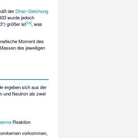
äß der
Dirac-Gleichung
1933 wurde jedoch
[
10
]
“) größer ist
, was
gnetische Moment des
Massen des jeweiligen
de ergeben sich aus der
n und Neutron als zwei
herme
Reaktion
Atomkernen vorkommen,