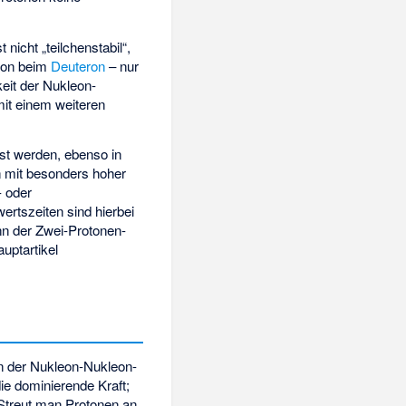
nicht „teilchenstabil“,
ron beim
Deuteron
– nur
keit der Nukleon-
mit einem weiteren
t werden, ebenso in
n mit besonders hoher
- oder
wertszeiten sind hierbei
nn der Zwei-Protonen-
auptartikel
n der Nukleon-Nukleon-
ie dominierende Kraft;
 Streut man Protonen an