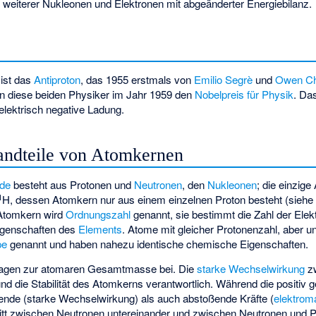
weiterer Nukleonen und Elektronen mit abgeänderter Energiebilanz.
ist das
Antiproton
, das 1955 erstmals von
Emilio Segrè
und
Owen Ch
ten diese beiden Physiker im Jahr 1959 den
Nobelpreis für Physik
. Da
elektrisch negative Ladung.
tandteile von Atomkernen
ide
besteht aus Protonen und
Neutronen
, den
Nukleonen
; die einzig
1
H, dessen Atomkern nur aus einem einzelnen Proton besteht (sieh
 Atomkern wird
Ordnungszahl
genannt, sie bestimmt die Zahl der Elek
igenschaften des
Elements
. Atome mit gleicher Protonenzahl, aber un
pe
genannt und haben nahezu identische chemische Eigenschaften.
ragen zur atomaren Gesamtmasse bei. Die
starke Wechselwirkung
zw
 und die Stabilität des Atomkerns verantwortlich. Während die positiv
ende (starke Wechselwirkung) als auch abstoßende Kräfte (
elektrom
tritt zwischen Neutronen untereinander und zwischen Neutronen und 