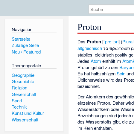
Proton
Navigation
Startseite
Das
Proton
[
ˈproːtɔn
] (
Plural
Zufällige Seite
altgriechisch
τὸ πρῶτον
to p
Neu / Featured
stabiles, elektrisch positiv 
Jedes
Atom
enthält im
Atom
Themenportale
Proton gehört zu den
Baryon
Es hat halbzahligen
Spin
und 
Geographie
Üblicherweise wird das Prot
Geschichte
bezeichnet.
Religion
Gesellschaft
Der Atomkern des gewöhnli
Sport
einzelnes Proton. Daher wird
Technik
Wasserstoffkern oder Wasse
Kunst und Kultur
Bezeichnungen sind jedoch ni
Wissenschaft
des Wasserstoffs gibt, die z
im Kern enthalten.