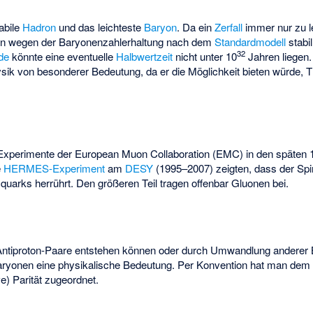
abile
Hadron
und das leichteste
Baryon
. Da ein
Zerfall
immer nur zu l
on wegen der Baryonenzahlerhaltung nach dem
Standardmodell
stabi
32
de
könnte eine eventuelle
Halbwertzeit
nicht unter 10
Jahren liegen
hysik von besonderer Bedeutung, da er die Möglichkeit bieten würde, T
 Experimente der
European Muon Collaboration
(EMC) in den späten 
e
HERMES-Experiment
am
DESY
(1995–2007) zeigten, dass der Spi
zquarks herrührt. Den größeren Teil tragen offenbar Gluonen bei.
Antiproton-Paare entstehen können oder durch Umwandlung anderer B
aryonen eine physikalische Bedeutung. Per Konvention hat man dem 
e) Parität zugeordnet.