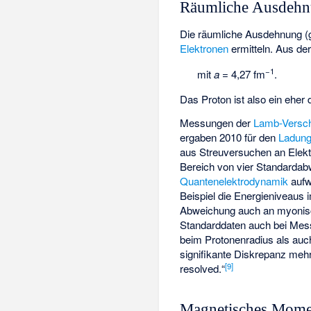
Räumliche Ausdeh
Die räumliche Ausdehnung (g
Elektronen
ermitteln. Aus de
−1
mit
a
= 4,27 fm
.
Das Proton ist also ein eher 
Messungen der
Lamb-Versc
ergaben 2010 für den
Ladung
aus Streuversuchen an Elekt
Bereich von vier Standardab
Quantenelektrodynamik
aufwi
Beispiel die Energieniveaus 
Abweichung auch an myonisc
Standarddaten auch bei Mes
beim Protonenradius als auc
signifikante Diskrepanz meh
[
9
]
resolved.“
Magnetisches Mome