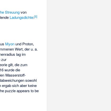
che Streuung
von
[
5
]
llende
Ladungsdichte
:
aus
Myon
und Proton,
mmenen Wert, der u. a.
nenradius lag im
 zur
orie gilt, die zum
16 wurde die
en Wasserstoff-
rdabweichungen sowohl
 ergab sich aber keine
 the puzzle appears to be