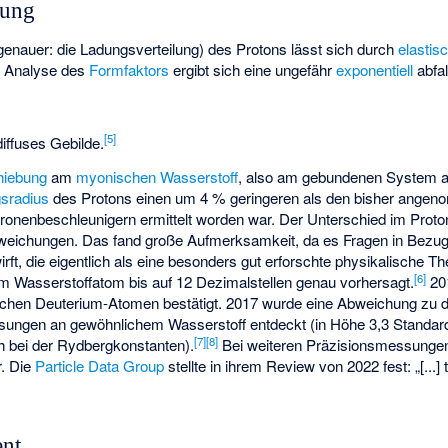
nung
enauer: die Ladungsverteilung) des Protons lässt sich durch
elastis
r Analyse des
Formfaktors
ergibt sich eine ungefähr
exponentiell
abfa
[
5
]
diffuses Gebilde.
hiebung
am
myonischen Wasserstoff
, also am gebundenen System 
sradius
des Protons einen um 4 % geringeren als den bisher angeno
ronenbeschleunigern ermittelt worden war. Der Unterschied im Proto
weichungen. Das fand große Aufmerksamkeit, da es Fragen in Bezug
rft, die eigentlich als eine besonders gut erforschte physikalische The
[
6
]
im Wasserstoffatom bis auf 12 Dezimalstellen genau vorhersagt.
20
hen Deuterium-Atomen bestätigt. 2017 wurde eine Abweichung zu d
sungen an gewöhnlichem Wasserstoff entdeckt (in Höhe 3,3 Standa
[
7
]
[
8
]
h bei der
Rydbergkonstanten
).
Bei weiteren Präzisionsmessungen
r. Die
Particle Data Group
stellte in ihrem Review von 2022 fest: „[...]
nt