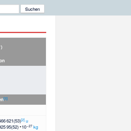
+
)
ion
[
1
]
en
[
2
]
466
621(53)
u
27
925
95(52)
e
kg