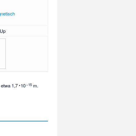
netisch
 Up
15
t etwa
1
7
e
m
.