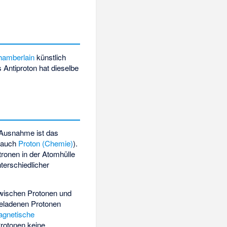
amberlain
künstlich
s Antiproton hat dieselbe
e Ausnahme ist das
e auch
Proton (Chemie)
).
tronen in der Atomhülle
terschiedlicher
ischen Protonen und
 geladenen Protonen
agnetische
Protonen keine