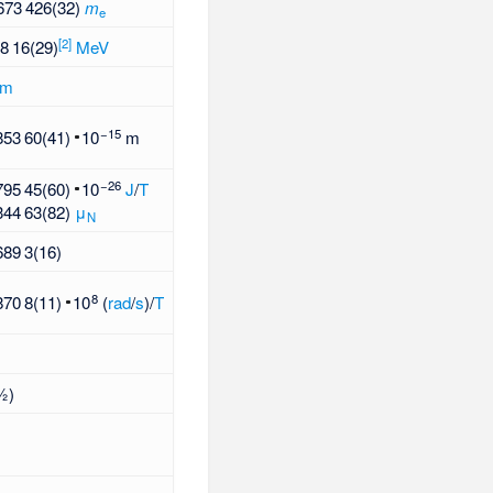
673
426(32)
m
e
[
2
]
8
16(29)
MeV
fm
15
853
60(41)
e
m
26
795
45(60)
e
J
/
T
344
63(82)
μ
N
689
3(16)
8
870
8(11)
e
(
rad
/
s
)/
T
½)