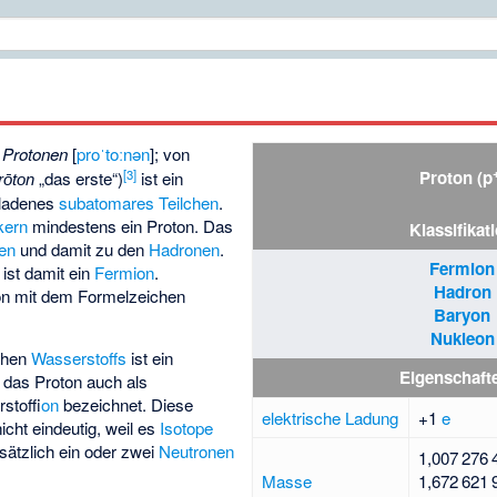
Protonen
[
proˈtoːnən
]; von
[
3
]
Proton (p
„das erste“)
ist ein
rōton
geladenes
subatomares Teilchen
.
kern
mindestens ein Proton. Das
Klassifikat
en
und damit zu den
Hadronen
.
Fermion
ist damit ein
Fermion
.
Hadron
on mit dem Formelzeichen
Baryon
Nukleon
chen
Wasserstoffs
ist ein
Eigenschaft
 das Proton auch als
rstoff
ion
bezeichnet. Diese
elektrische Ladung
+1
e
cht eindeutig, weil es
Isotope
usätzlich ein oder zwei
Neutronen
1
007
276
Masse
1
672
621