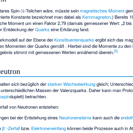
tares Spin-½-Teilchen wäre, müsste sein
magnetisches Moment
gem
inierte Konstante
bezeichnet man dabei als
Kernmagneton
.) Bereits 
che Moment um einen Faktor 2,79 (damals gemessener Wert: „2 bis 3
der Entdeckung der
Quarks
eine Erklärung fand.
rkmodell auf der Ebene der
Konstituentenquarks
ergibt sich das ma
chen Momenten der Quarks gemäß
. Hierbei sind
die Momente zu den 
[
5
]
rgebnis stimmt mit gemessenen Werten annähernd überein.
eutron
alten sich bezüglich der
starken Wechselwirkung
gleich; Unterschie
 unterschiedlichen Massen der Valenzquarks. Daher kann man Proto
ospin
duplett) betrachten.
fall von Neutronen entstehen:
ngen bei der Entstehung eines
Neutronensterns
kann auch die
endot
−
en
β
-Zerfall
bzw.
Elektroneneinfang
können beide Prozesse auch in 