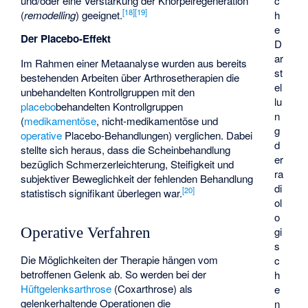
c
und/oder eine Verstärkung der Knorpelregeneration
[
18
]
[
19
]
h
(
remodelling
) geeignet.
e
Der Placebo-Effekt
D
ar
Im Rahmen einer Metaanalyse wurden aus bereits
st
bestehenden Arbeiten über Arthrosetherapien die
el
unbehandelten Kontrollgruppen mit den
lu
placebo
behandelten Kontrollgruppen
n
(
medikamentöse
, nicht-medikamentöse und
g
operative
Placebo-Behandlungen) verglichen. Dabei
d
stellte sich heraus, dass die Scheinbehandlung
er
bezüglich Schmerzerleichterung, Steifigkeit und
ra
subjektiver Beweglichkeit der fehlenden Behandlung
di
[
20
]
statistisch signifikant überlegen war.
ol
o
gi
Operative Verfahren
s
Die Möglichkeiten der Therapie hängen vom
c
betroffenen Gelenk ab. So werden bei der
h
Hüftgelenksarthrose
(Coxarthrose) als
e
gelenkerhaltende Operationen die
n