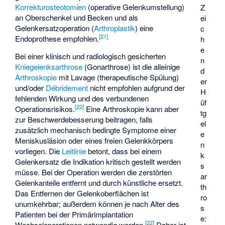
Korrekturosteotomien
(operative Gelenkumstellung)
Z
an Oberschenkel und Becken und als
ei
Gelenkersatzoperation (
Arthroplastik
) eine
c
[
21
]
Endoprothese empfohlen.
h
e
Bei einer klinisch und radiologisch gesicherten
n
Kniegelenksarthrose
(Gonarthrose) ist die alleinige
d
Arthroskopie
mit Lavage (therapeutische Spülung)
er
und/oder
Débridement
nicht empfohlen aufgrund der
H
fehlenden Wirkung und des verbundenen
üf
[
22
]
Operationsrisikos.
Eine Arthroskopie kann aber
tg
zur Beschwerdebesserung beitragen, falls
el
zusätzlich mechanisch bedingte Symptome einer
e
Meniskusläsion oder eines freien Gelenkkörpers
n
vorliegen. Die
Leitlinie
betont, dass bei einem
k
Gelenkersatz die Indikation kritisch gestellt werden
s
müsse. Bei der Operation werden die zerstörten
ar
Gelenkanteile entfernt und durch künstliche ersetzt.
th
Das Entfernen der Gelenkoberflächen ist
ro
unumkehrbar; außerdem können je nach Alter des
s
Patienten bei der Primärimplantation
e:
[
22
]
Wechseloperationen notwendig werden.
Daher ist