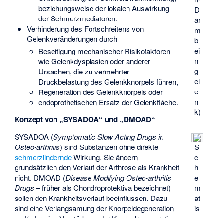
beziehungsweise der lokalen Auswirkung
D
der Schmerzmediatoren.
ar
Verhinderung des Fortschreitens von
m
Gelenkveränderungen durch
b
ei
Beseitigung mechanischer Risikofaktoren
n
wie Gelenkdysplasien oder anderer
g
Ursachen, die zu vermehrter
el
Druckbelastung des Gelenkknorpels führen,
e
Regeneration des Gelenkknorpels oder
n
endoprothetischen Ersatz der Gelenkfläche.
k)
Konzept von „SYSADOA“ und „DMOAD“
SYSADOA (
Symptomatic Slow Acting Drugs in
S
Osteo-arthritis
) sind Substanzen ohne direkte
c
schmerzlindernde
Wirkung. Sie ändern
h
grundsätzlich den Verlauf der Arthrose als Krankheit
e
nicht. DMOAD (
Disease Modifying Osteo-arthritis
m
Drugs
– früher als Chondroprotektiva bezeichnet)
at
sollen den Krankheitsverlauf beeinflussen. Dazu
is
sind eine Verlangsamung der Knorpeldegeneration