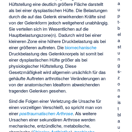
a
Hüftstellung eine deutlich größere Fläche darstellt
u
als bei einer dysplastischen Hüfte. Die Belastungen
p
durch die auf das Gelenk einwirkenden Kräfte sind
t­
von der Gelenkform jedoch weitgehend unabhängig.
b
Sie verteilen sich im Wesentlichen auf die
el
Hauptbelastungszone(n). Dadurch wird bei einer
a
kleineren Zone eine höhere Druckbelastung als bei
st
einer größeren auftreten. Die
biomechanische
u
Druckbelastung des Gelenkknorpels ist somit bei
n
einer dysplastischen Hüfte größer als bei
g
physiologischer Hüftstellung. Diese
s­
Gesetzmäßigkeit wird allgemein ursächlich für das
z
gehäufte Auftreten arthrotischer Veränderungen an
o
von der anatomischen Idealform abweichenden
n
tragenden Gelenken gesehen.
e
Sind die Folgen einer Verletzung die Ursache für
is
einen vorzeitigen Verschleiß, so spricht man von
t
einer
posttraumatischen Arthrose
. Als weitere
bl
Ursachen einer sekundären Arthrose werden
a
mechanische, entzündliche, metabolische,
u
chemische (
Chinolon-Antibiotika
),
trophische
,