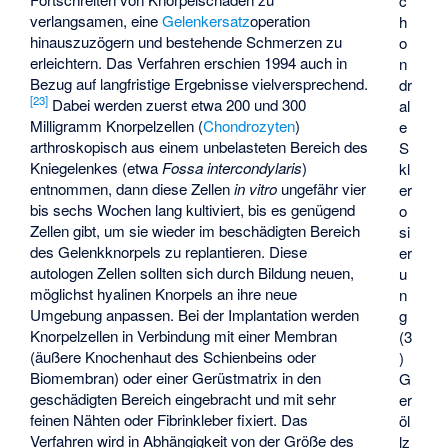
c
verlangsamen, eine
Gelenkersatz
operation
h
hinauszuzögern und bestehende Schmerzen zu
o
erleichtern. Das Verfahren erschien 1994 auch in
n
Bezug auf langfristige Ergebnisse vielversprechend.
dr
[
23
]
Dabei werden zuerst etwa 200 und 300
al
Milligramm Knorpelzellen (
Chondrozyten
)
e
arthroskopisch aus einem unbelasteten Bereich des
S
Kniegelenkes (etwa
Fossa intercondylaris
)
kl
entnommen, dann diese Zellen
in vitro
ungefähr vier
er
bis sechs Wochen lang kultiviert, bis es genügend
o
Zellen gibt, um sie wieder im beschädigten Bereich
si
des Gelenkknorpels zu replantieren. Diese
er
autologen Zellen sollten sich durch Bildung neuen,
u
möglichst hyalinen Knorpels an ihre neue
n
Umgebung anpassen. Bei der Implantation werden
g
Knorpelzellen in Verbindung mit einer Membran
(3
(äußere Knochenhaut des Schienbeins oder
)
Biomembran) oder einer Gerüstmatrix in den
G
geschädigten Bereich eingebracht und mit sehr
er
feinen Nähten oder Fibrinkleber fixiert. Das
öl
Verfahren wird in Abhängigkeit von der Größe des
lz