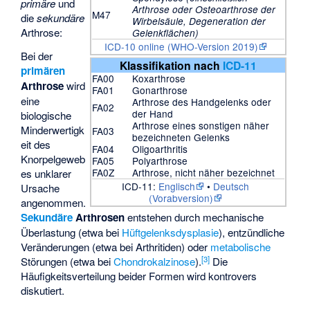
primäre
und
Arthrose oder Osteoarthrose der
M47
die
sekundäre
Wirbelsäule, Degeneration der
Arthrose:
Gelenkflächen)
ICD-10 online (WHO-Version 2019)
Bei der
Klassifikation nach
ICD-11
primären
FA00
Koxarthrose
Arthrose
wird
FA01
Gonarthrose
eine
Arthrose des Handgelenks oder
FA02
der Hand
biologische
Arthrose eines sonstigen näher
Minderwertigk
FA03
bezeichneten Gelenks
eit des
FA04
Oligoarthritis
Knorpelgeweb
FA05
Polyarthrose
FA0Z
Arthrose, nicht näher bezeichnet
es unklarer
ICD-11:
Englisch
•
Deutsch
Ursache
(Vorabversion)
angenommen.
Sekundäre
Arthrosen
entstehen durch mechanische
Überlastung (etwa bei
Hüftgelenksdysplasie
), entzündliche
Veränderungen (etwa bei Arthritiden) oder
metabolische
[
3
]
Störungen (etwa bei
Chondrokalzinose
).
Die
Häufigkeitsverteilung beider Formen wird kontrovers
diskutiert.