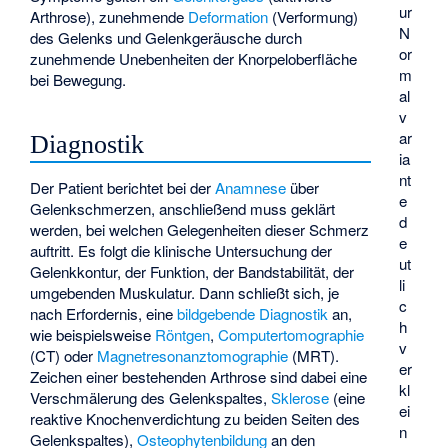
ur
Arthrose), zunehmende
Deformation
(Verformung)
N
des Gelenks und Gelenkgeräusche durch
or
zunehmende Unebenheiten der Knorpeloberfläche
m
bei Bewegung.
al
v
ar
Diagnostik
ia
nt
Der Patient berichtet bei der
Anamnese
über
e
Gelenkschmerzen, anschließend muss geklärt
d
werden, bei welchen Gelegenheiten dieser Schmerz
e
auftritt. Es folgt die klinische Untersuchung der
ut
Gelenkkontur, der Funktion, der Bandstabilität, der
li
umgebenden Muskulatur. Dann schließt sich, je
c
nach Erfordernis, eine
bildgebende
Diagnostik
an,
h
wie beispielsweise
Röntgen
,
Computertomographie
v
(CT) oder
Magnetresonanztomographie
(MRT).
er
Zeichen einer bestehenden Arthrose sind dabei eine
kl
Verschmälerung des Gelenkspaltes,
Sklerose
(eine
ei
reaktive Knochenverdichtung zu beiden Seiten des
n
Gelenkspaltes),
Osteophytenbildung
an den