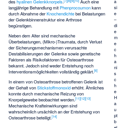
[
7
]
[
8
]
[
9
]
[
10
]
a
des
hyalinen Gelenkknorpels
.
Auch eine
si
langjährige Behandlung mit
Phenprocoumon
kann
e
durch Abnahme der
Knochendichte
bei Belastungen
–
der Gelenkbinnenstruktur eine Arthrose
di
begünstigen.
e
Neben dem Alter sind mechanische
m
Überbelastungen, (Mikro-)Traumata, durch Verlust
e
der Sicherungsmechanismen verursachte
c
Destabilisierungen der Gelenke sowie genetische
h
Faktoren als Risikofaktoren für Osteoarthrose
a
bekannt. Jedoch sind weder Entstehung noch
ni
[
6
]
Interventionsmöglichkeiten vollständig geklärt.
s
c
In einem von Osteoarthrose betroffenen Gelenk ist
h
der Gehalt von
Stickstoffmonoxid
erhöht. Ähnliches
e
konnte durch mechanische Reizung von
H
[
11
]
[
12
]
[
13
]
Knorpelgewebe beobachtet werden.
a
Mechanische Krafteinwirkungen sind
u
wahrscheinlich ursächlich an der Entstehung von
pt
[
14
]
Osteoarthrose beteiligt.
b
el