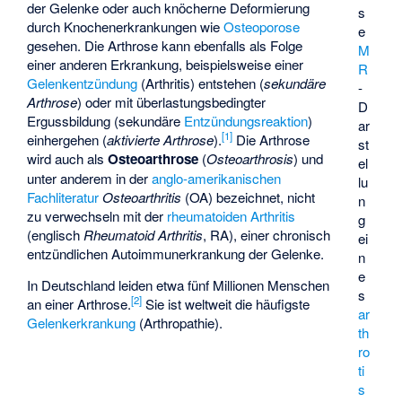
der Gelenke oder auch knöcherne Deformierung
s
durch Knochenerkrankungen wie
Osteoporose
e
gesehen. Die Arthrose kann ebenfalls als Folge
M
einer anderen Erkrankung, beispielsweise einer
R
Gelenkentzündung
(Arthritis) entstehen (
sekundäre
-
Arthrose
) oder mit überlastungsbedingter
D
Ergussbildung (sekundäre
Entzündungsreaktion
)
ar
[
1
]
einhergehen (
aktivierte Arthrose
).
Die Arthrose
st
wird auch als
Osteoarthrose
(
Osteoarthrosis
) und
el
unter anderem in der
anglo-amerikanischen
lu
Fachliteratur
Osteoarthritis
(OA) bezeichnet, nicht
n
zu verwechseln mit der
rheumatoiden Arthritis
g
(englisch
Rheumatoid Arthritis
, RA), einer chronisch
ei
entzündlichen Autoimmunerkrankung der Gelenke.
n
e
In Deutschland leiden etwa fünf Millionen Menschen
s
[
2
]
an einer Arthrose.
Sie ist weltweit die häufigste
ar
Gelenkerkrankung
(Arthropathie).
th
ro
ti
s