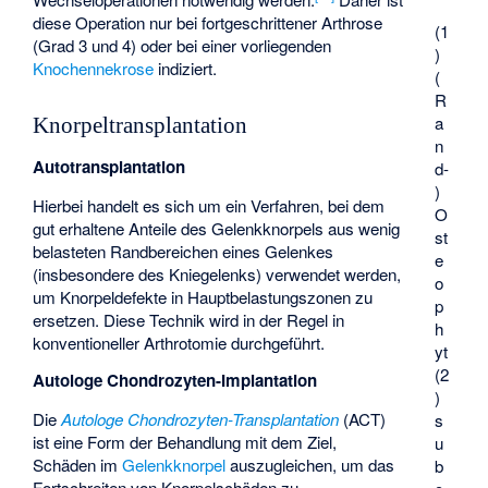
diese Operation nur bei fortgeschrittener Arthrose
(1
(Grad 3 und 4) oder bei einer vorliegenden
)
Knochennekrose
indiziert.
(
R
a
Knorpeltransplantation
n
Autotransplantation
d-
)
Hierbei handelt es sich um ein Verfahren, bei dem
O
gut erhaltene Anteile des Gelenkknorpels aus wenig
st
belasteten Randbereichen eines Gelenkes
e
(insbesondere des Kniegelenks) verwendet werden,
o
um Knorpeldefekte in Hauptbelastungszonen zu
p
ersetzen. Diese Technik wird in der Regel in
h
konventioneller Arthrotomie durchgeführt.
yt
(2
Autologe Chondrozyten-Implantation
)
Die
Autologe Chondrozyten-Transplantation
(ACT)
s
ist eine Form der Behandlung mit dem Ziel,
u
Schäden im
Gelenkknorpel
auszugleichen, um das
b
Fortschreiten von Knorpelschäden zu