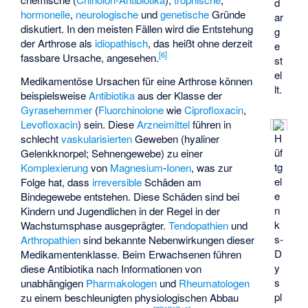
d
hormonelle
,
neurologische
und
genetische
Gründe
ar
diskutiert. In den meisten Fällen wird die Entstehung
g
der Arthrose als
idiopathisch
, das heißt ohne derzeit
e
[
6
]
fassbare Ursache, angesehen.
st
el
Medikamentöse Ursachen für eine Arthrose können
lt.
beispielsweise
Antibiotika
aus der Klasse der
Gyrasehemmer
(
Fluorchinolone
wie
Ciprofloxacin
,
Levofloxacin
) sein. Diese
Arzneimittel
führen in
H
schlecht
vaskularisierten
Geweben (hyaliner
üf
Gelenkknorpel; Sehnengewebe) zu einer
tg
Komplexierung
von
Magnesium
-
Ionen
, was zur
el
Folge hat, dass
irreversible
Schäden am
e
Bindegewebe entstehen. Diese Schäden sind bei
n
Kindern und Jugendlichen in der Regel in der
k
Wachstumsphase ausgeprägter.
Tendopathien
und
s-
Arthropathien
sind bekannte Nebenwirkungen dieser
D
Medikamentenklasse. Beim Erwachsenen führen
y
diese Antibiotika nach Informationen von
s
unabhängigen
Pharmakologen
und
Rheumatologen
pl
zu einem beschleunigten physiologischen Abbau