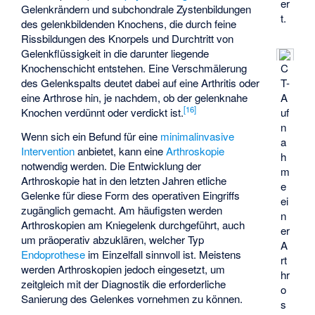
er
Gelenkrändern und subchondrale Zystenbildungen
t.
des gelenkbildenden Knochens, die durch feine
Rissbildungen des Knorpels und Durchtritt von
Gelenkflüssigkeit in die darunter liegende
Knochenschicht entstehen. Eine Verschmälerung
C
des Gelenkspalts deutet dabei auf eine Arthritis oder
T-
eine Arthrose hin, je nachdem, ob der gelenknahe
A
[
16
]
Knochen verdünnt oder verdickt ist.
uf
n
Wenn sich ein Befund für eine
minimalinvasive
a
Intervention
anbietet, kann eine
Arthroskopie
h
notwendig werden. Die Entwicklung der
m
Arthroskopie hat in den letzten Jahren etliche
e
Gelenke für diese Form des operativen Eingriffs
ei
zugänglich gemacht. Am häufigsten werden
n
Arthroskopien am Kniegelenk durchgeführt, auch
er
um präoperativ abzuklären, welcher Typ
A
Endoprothese
im Einzelfall sinnvoll ist. Meistens
rt
werden Arthroskopien jedoch eingesetzt, um
hr
zeitgleich mit der Diagnostik die erforderliche
o
Sanierung des Gelenkes vornehmen zu können.
s