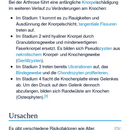
Bei der Arthrose führt eine anfängliche
Knorpel
schädigung
im weiteren Verlauf zu Veränderungen am Knochen:
Im Stadium 1 kommt es zu Rauigkeiten und
Ausdünnung der Knorpelschicht,
tangentiale
Fissuren
treten auf.
Im Stadium 2 wird hyaliner Knorpel durch
Granulationsgewebe und minderwertigeren
Faserknorpel ersetzt. Es bilden sich Pseudo
zysten
aus
nekrotischem
Knorpel- und Knochengewebe
(
Geröllzysten
).
Im Stadium 3 treten bereits
Ulcerationen
auf, das
Bindegewebe
und die
Chondrozyten
proliferieren
.
Im Stadium 4 flacht die Knochenplatte eines Gelenkes
ab. Um den Druck auf dem Gelenk dennoch
abzufangen, bilden sich Randwülste am Knochen
[
3
]
(Osteophyten).
Ursachen
Es gibt verschiedene Risikofaktoren wie Alter,