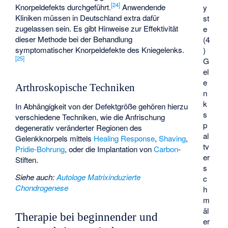
[
24
]
Knorpeldefekts durchgeführt.
Anwendende
y
Kliniken müssen in Deutschland extra dafür
st
zugelassen sein. Es gibt Hinweise zur Effektivität
e
dieser Methode bei der Behandlung
(4
symptomatischer Knorpeldefekte des Kniegelenks.
)
[
25
]
G
el
e
Arthroskopische Techniken
n
k
In Abhängigkeit von der Defektgröße gehören hierzu
s
verschiedene Techniken, wie die Anfrischung
p
degenerativ veränderter Regionen des
al
Gelenkknorpels mittels
Healing Response
,
Shaving
,
tv
Pridie-Bohrung
, oder die Implantation von
Carbon
-
er
Stiften.
s
Siehe auch
:
Autologe Matrixinduzierte
c
Chondrogenese
h
m
äl
Therapie bei beginnender und
er