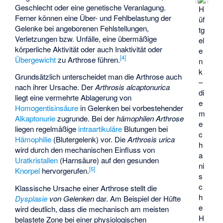
Geschlecht oder eine genetische Veranlagung.
H
Ferner können eine Über- und Fehlbelastung der
üf
Gelenke bei angeborenen Fehlstellungen,
tg
Verletzungen bzw. Unfälle, eine übermäßige
el
körperliche Aktivität oder auch Inaktivität oder
e
[
4
]
Übergewicht
zu Arthrose führen.
n
k
Grundsätzlich unterscheidet man die Arthrose auch
–
nach ihrer Ursache. Der
Arthrosis alcaptonurica
di
liegt eine vermehrte Ablagerung von
e
Homogentisinsäure
in Gelenken bei vorbestehender
m
Alkaptonurie
zugrunde. Bei der
hämophilen Arthrose
e
liegen regelmäßige
intraartikuläre
Blutungen bei
c
Hämophilie
(Blutergelenk) vor. Die
Arthrosis urica
h
wird durch den mechanischen Einfluss von
a
Uratkristallen
(Harnsäure) auf den gesunden
ni
[
5
]
Knorpel
hervorgerufen.
s
c
Klassische Ursache einer Arthrose stellt die
h
Dysplasie
von Gelenken
dar. Am Beispiel der Hüfte
e
wird deutlich, dass die mechanisch am meisten
H
belastete Zone bei einer physiologischen