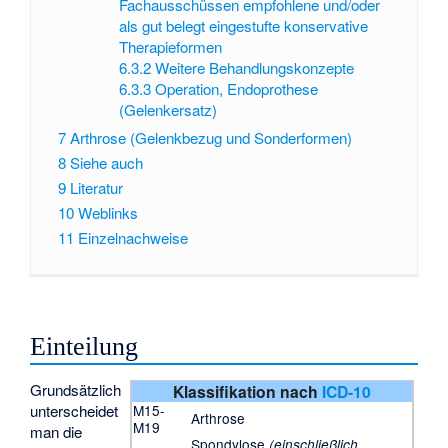
Fachausschüssen empfohlene und/oder
als gut belegt eingestufte konservative
Therapieformen
6.3.2
Weitere Behandlungskonzepte
6.3.3
Operation, Endoprothese
(Gelenkersatz)
7
Arthrose (Gelenkbezug und Sonderformen)
8
Siehe auch
9
Literatur
10
Weblinks
11
Einzelnachweise
Einteilung
Grundsätzlich
Klassifikation nach
ICD-10
unterscheidet
M15-
Arthrose
M19
man die
Spondylose
(einschließlich