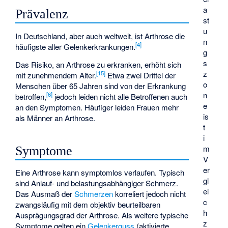
a
Prävalenz
st
u
In Deutschland, aber auch weltweit, ist Arthrose die
n
[
4
]
häufigste aller Gelenkerkrankungen.
g
s
Das Risiko, an Arthrose zu erkranken, erhöht sich
z
[
15
]
mit zunehmendem Alter.
Etwa zwei Drittel der
o
Menschen über 65 Jahren sind von der Erkrankung
n
[
6
]
betroffen,
jedoch leiden nicht alle Betroffenen auch
e
an den Symptomen. Häufiger leiden Frauen mehr
is
als Männer an Arthrose.
t
i
m
Symptome
V
er
Eine Arthrose kann symptomlos verlaufen. Typisch
gl
sind Anlauf- und belastungsabhängiger Schmerz.
ei
Das Ausmaß der
Schmerzen
korreliert jedoch nicht
c
zwangsläufig mit dem objektiv beurteilbaren
h
Ausprägungsgrad der Arthrose. Als weitere typische
z
Symptome gelten ein
Gelenkerguss
(aktivierte