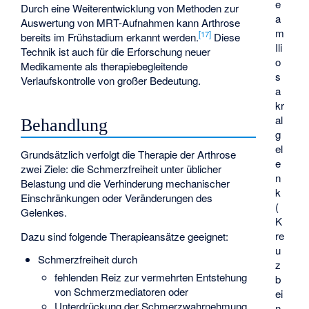
e
Durch eine Weiterentwicklung von Methoden zur
a
Auswertung von MRT-Aufnahmen kann Arthrose
m
[
17
]
bereits im Frühstadium erkannt werden.
Diese
Ili
Technik ist auch für die Erforschung neuer
o
Medikamente als therapiebegleitende
s
Verlaufskontrolle von großer Bedeutung.
a
kr
al
Behandlung
g
el
Grundsätzlich verfolgt die Therapie der Arthrose
e
zwei Ziele: die Schmerzfreiheit unter üblicher
n
Belastung und die Verhinderung mechanischer
k
Einschränkungen oder Veränderungen des
(
Gelenkes.
K
re
Dazu sind folgende Therapieansätze geeignet:
u
Schmerzfreiheit durch
z
fehlenden Reiz zur vermehrten Entstehung
b
von Schmerzmediatoren oder
ei
Unterdrückung der Schmerzwahrnehmung,
n-