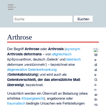
Arthrose
Der Begriff
Arthrose
oder
Arthrosis
(
synonym
Arthrosis deformans
– von
altgriechisch
M
ἄρθρον
, deutsch
‚Gelenk‘
und
lateinisch
e
arthron
deformare
‚verstümmeln‘
) – bezeichnet eine
di
degenerative
Gelenkerkrankung
al
(
Gelenkabnutzung
) und wird auch als
e
G
Gelenkverschleiß, der das altersübliche Maß
o
übersteigt
, bezeichnet.
n
Ursächlich werden ein Übermaß an Belastung (etwa
ar
erhöhtes
Körpergewicht
), angeborene oder
th
traumatisch
bedingte Ursachen wie Fehlstellungen
ro