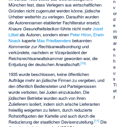
n
München fest, dass Verlegern aus wirtschaftlichen
v
Gründen nicht zugemutet werden könne, jüdische
or
Urheber weiterhin zu verlegen. Daraufhin wurden
d
die Autorennamen etablierter Fachliteratur ersetzt.
e
Knaurs Gesundheitslexikon
führte nicht mehr
Josef
m
Löbel
als Autoren, sondern einen
Peter Hiron
,
Erwin
W
Noack
kaperte
Max Friedlaenders
bekannten
ar
Kommentar zur Rechtsanwaltsordnung
und
e
verkündete, nachdem er Vizepräsident der
n
Reichsrechtsanwaltskammer
geworden war, die
h
[
10
]
Entjudung der deutschen Anwaltschaft.
a
u
1935 wurde beschlossen, keine öffentlichen
s
Aufträge mehr an jüdische Firmen zu vergeben, und
Ti
den öffentlich Bediensteten und Parteigenossen
et
wurde verboten, bei Juden einzukaufen. Die
z
jüdischen Betriebe wurden auch von ihren
Zulieferern isoliert, indem sich arische Lieferanten
freiwillig weigerten zu liefern, durch reduzierte
Rohstoffquoten der Kartelle und auch durch die
[
11
]
Reduzierung der staatlichen Devisenzuteilung.
Die