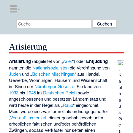
Arisierung
Arisierung
(abgeleitet von „
Arier
“) oder
Entjudung
nannten die
Nationalsozialisten
die Verdrängung von
„
Juden
und „
jüdischen Mischlingen
“ aus Handel,
K
Gewerbe, Wohnungen, Häusern und Wissenschaft
a
im Sinne der
Nürnberger Gesetze
. Sie fand von
uf
1933
bis
1945
im
Deutschen Reich
sowie
h
angeschlossenen und besetzten Ländern statt und
a
wird heute in der Regel als „
Raub
“ eingeordnet.
u
Meist wurde sie zwar formell als ordnungsgemäßer
s
„
Verkauf
“
inszeniert
, dieser geschah jedoch unter
G
erheblichen faktischen und/oder behördlichen
e
Zwängen, sodass Verkäufer nur selten einen
s