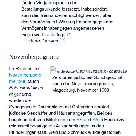
für den Vierjahresplan in der
Bestellungsurkunde festsetzt. Insbesondere
kann der Treuhänder ermächtigt werden, über
das Vermögen mit Wirkung für oder gegen den
Vermögensinhaber gegen angemessenen
Gegenwert zu verfügen.“
[
17
]
–
Hugo Dietrich
Novemberpogrome
Im Rahmen der
(c) Bundesarchiv, Bild 146-1972-033-39 / CC-BY-SA 3.0
Novemberpogro
Zerstörtes jüdisches Schuhgeschäft
me 1938
(auch
nach den Novemberpogromen,
Reichskristallnac
Magdeburg, November 1938
ht
genannt)
wurden die
Synagogen in Deutschland und Österreich zerstört,
jüdische Geschäfte und Häuser angegriffen. Bei den
hauptsächlich von Mitgliedern der
SS
und
SA
in Räuberzivil
reichsweit begangenen Ausschreitungen fanden
Plünderungen statt. Geld und Schmuck wurde gestohlen,