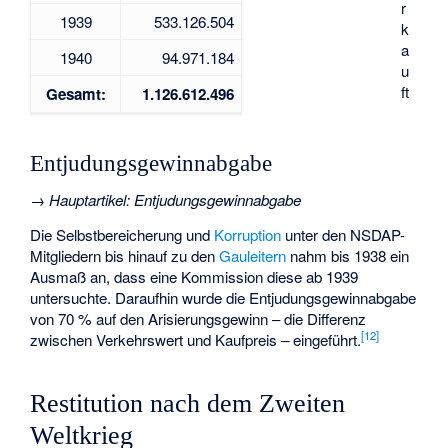
r
1939
533.126.504
k
a
1940
94.971.184
u
ft
Gesamt:
1.126.612.496
Entjudungsgewinnabgabe
→
Hauptartikel
:
Entjudungsgewinnabgabe
Die Selbstbereicherung und
Korruption
unter den NSDAP-
Mitgliedern bis hinauf zu den
Gauleitern
nahm bis 1938 ein
Ausmaß an, dass eine Kommission diese ab 1939
untersuchte. Daraufhin wurde die
Entjudungsgewinnabgabe
von 70 % auf den Arisierungsgewinn – die Differenz
[
12
]
zwischen Verkehrswert und Kaufpreis – eingeführt.
Restitution nach dem Zweiten
Weltkrieg