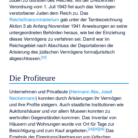
Verordnung vom 1. Juli 1943 fiel auch das Vermögen
verstorbener Juden dem Reich zu. Das
Reichsfinanzministerium
gab unter der Tarnbezeichnung
Aktion 3
ab Anfang November 1941 Anweisungen an seine
untergeordneten Behörden heraus, wie bei der Einziehung
dieses Vermögens zu verfahren sei. Damit war im
Reichsgebiet nach Abschluss der Deportationen die
Arisierung des jüdischen Vermögens formaljuristisch
[
23
]
abgeschlossen.
Die Profiteure
Unternehmen und Privatleute (
Hermann Abs
,
Josef
Neckermann
) konnten durch Arisierungen ihr Vermögen
und ihre Profite steigern. Auch staatliche Institutionen wie
Auktionshäuser und vor allem Museen konnten zu
wertvollen Gegenständen kommen. Das Inventar von
Häusern und Wohnungen wurde vor Ort für Tage zur
[
24
]
[
25
]
[
26
]
Besichtigung und zum Kauf angeboten.
Das
Ergebnis der Eigentumsübertragung von jüdischen