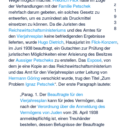
z
der Verhandlungen mit der
Familie Petschek
1
mehrfach darum gebeten, ein solches Gesetz zu
9
entwerfen, um es zumindest als Druckmittel
3
einsetzen zu können. Da die Juristen des
8
Reichswirtschaftsministeriums
und des Amtes für
den
Vierjahresplan
keine befriedigenden Ergebnisse
lieferten, wurde
Hugo Dietrich
, Hausjurist im
Flick-Konzern
,
im Juni 1938 beauftragt, ein Gutachten zur Prüfung der
juristischen Möglichkeiten einer Arisierung des Besitzes
der
Aussiger Petscheks
zu erstellen. Das
Exposé
, von
dem je eine Kopie an das Reichswirtschaftsministerium
und das Amt für den Vierjahresplan unter Leitung von
Hermann Göring
verschickt wurde, trug den Titel „Zum
Problem
Ignaz Petschek
“. Der erste Paragraph lautete:
„Parag. 1. Der
Beauftragte für den
Vierjahresplan
kann für jedes Vermögen, das
nach der
Verordnung über die Anmeldung des
Vermögens von Juden
vom 26. April 1938
anmeldepflichtig ist, einen Treuhänder
bestellen, dessen Befugnisse der Beauftragte