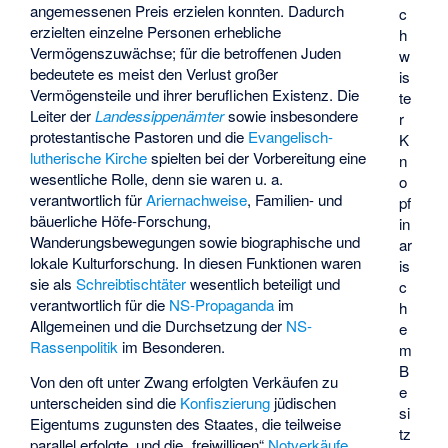
angemessenen Preis erzielen konnten. Dadurch
c
erzielten einzelne Personen erhebliche
h
Vermögenszuwächse; für die betroffenen Juden
w
bedeutete es meist den Verlust großer
is
Vermögensteile und ihrer beruflichen Existenz. Die
te
Leiter der
Landessippenämter
sowie insbesondere
r
protestantische Pastoren und die
Evangelisch-
K
lutherische Kirche
spielten bei der Vorbereitung eine
n
wesentliche Rolle, denn sie waren u. a.
o
verantwortlich für
Ariernachweise
, Familien- und
pf
bäuerliche Höfe-Forschung,
in
Wanderungsbewegungen sowie biographische und
ar
lokale Kulturforschung. In diesen Funktionen waren
is
sie als
Schreibtischtäter
wesentlich beteiligt und
c
verantwortlich für die
NS-Propaganda
im
h
Allgemeinen und die Durchsetzung der
NS-
e
Rassenpolitik
im Besonderen.
m
B
Von den oft unter Zwang erfolgten Verkäufen zu
e
unterscheiden sind die
Konfiszierung
jüdischen
si
Eigentums zugunsten des Staates, die teilweise
tz
parallel erfolgte, und die „freiwilligen“
Notverkäufe