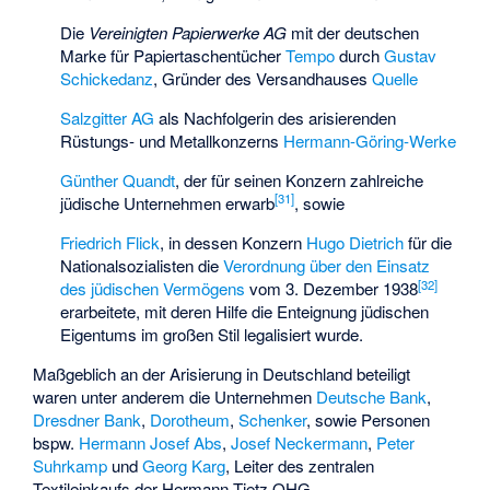
Die
Vereinigten Papierwerke AG
mit der deutschen
Marke für Papiertaschentücher
Tempo
durch
Gustav
Schickedanz
, Gründer des Versandhauses
Quelle
Salzgitter AG
als Nachfolgerin des arisierenden
Rüstungs- und Metallkonzerns
Hermann-Göring-Werke
Günther Quandt
, der für seinen Konzern zahlreiche
[
31
]
jüdische Unternehmen erwarb
, sowie
Friedrich Flick
, in dessen Konzern
Hugo Dietrich
für die
Nationalsozialisten die
Verordnung über den Einsatz
[
32
]
des jüdischen Vermögens
vom 3. Dezember 1938
erarbeitete, mit deren Hilfe die Enteignung jüdischen
Eigentums im großen Stil legalisiert wurde.
Maßgeblich an der Arisierung in Deutschland beteiligt
waren unter anderem die Unternehmen
Deutsche Bank
,
Dresdner Bank
,
Dorotheum
,
Schenker
, sowie Personen
bspw.
Hermann Josef Abs
,
Josef Neckermann
,
Peter
Suhrkamp
und
Georg Karg
, Leiter des zentralen
Textileinkaufs der Hermann Tietz OHG.