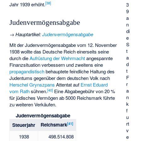
[
38
]
Jahr 1939 erhöht.
3
9
a
Judenvermögensabgabe
n
di
→
Hauptartikel
:
Judenvermögensabgabe
e
S
Mit der Judenvermögensabgabe vom 12. November
t
1938 wollte das Deutsche Reich einerseits seine
a
durch die
Aufrüstung der Wehrmacht
angespannte
d
Finanzsituation verbessern und zweitens eine
t
propagandistisch
behauptete feindliche Haltung des
F
Judentums gegenüber dem deutschen Volk nach
r
Herschel Grynszpans
Attentat auf
Ernst Eduard
a
[
40
]
vom Rath
sühnen.
Eine Abgabegebühr von 20 %
n
für jüdisches Vermögen ab 5000 Reichsmark führte
k
zu weiteren Verkäufen.
f
Judenvermögensabgabe
u
rt
[
41
]
Reichsmark
Steuerjahr
v
1938
498.514.808
e