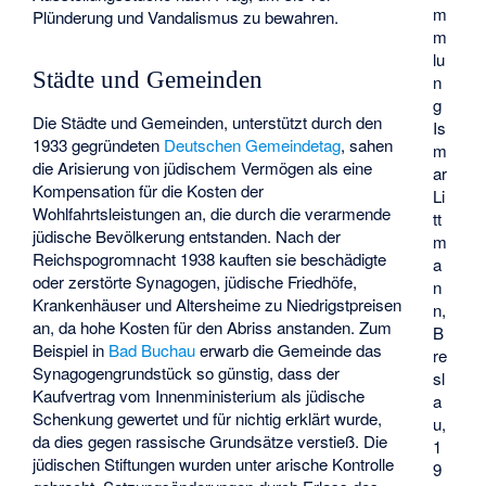
m
Plünderung und Vandalismus zu bewahren.
m
lu
Städte und Gemeinden
n
g
Die Städte und Gemeinden, unterstützt durch den
Is
1933 gegründeten
Deutschen Gemeindetag
, sahen
m
die Arisierung von jüdischem Vermögen als eine
ar
Kompensation für die Kosten der
Li
Wohlfahrtsleistungen an, die durch die verarmende
tt
jüdische Bevölkerung entstanden. Nach der
m
Reichspogromnacht 1938 kauften sie beschädigte
a
oder zerstörte Synagogen, jüdische Friedhöfe,
n
Krankenhäuser und Altersheime zu Niedrigstpreisen
n,
an, da hohe Kosten für den Abriss anstanden. Zum
B
Beispiel in
Bad Buchau
erwarb die Gemeinde das
re
Synagogengrundstück so günstig, dass der
sl
Kaufvertrag vom Innenministerium als jüdische
a
Schenkung gewertet und für nichtig erklärt wurde,
u,
da dies gegen rassische Grundsätze verstieß. Die
1
jüdischen Stiftungen wurden unter arische Kontrolle
9