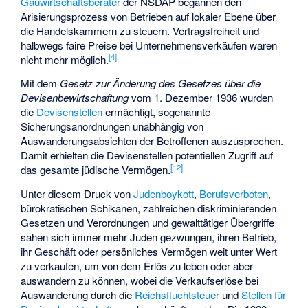
Gauwirtschaftsberater
der NSDAP begannen den
Arisierungsprozess von Betrieben auf lokaler Ebene über
die Handelskammern zu steuern. Vertragsfreiheit und
halbwegs faire Preise bei Unternehmensverkäufen waren
[
4
]
nicht mehr möglich.
Mit dem
Gesetz zur Änderung des Gesetzes über die
Devisenbewirtschaftung
vom 1. Dezember 1936 wurden
die
Devisenstellen
ermächtigt, sogenannte
Sicherungsanordnungen unabhängig von
Auswanderungsabsichten der Betroffenen auszusprechen.
Damit erhielten die Devisenstellen potentiellen Zugriff auf
[
12
]
das gesamte jüdische Vermögen.
Unter diesem Druck von
Judenboykott
,
Berufsverboten
,
bürokratischen Schikanen, zahlreichen diskriminierenden
Gesetzen und Verordnungen und gewalttätiger Übergriffe
sahen sich immer mehr Juden gezwungen, ihren Betrieb,
ihr Geschäft oder persönliches Vermögen weit unter Wert
zu verkaufen, um von dem Erlös zu leben oder aber
auswandern zu können, wobei die Verkaufserlöse bei
Auswanderung durch die
Reichsfluchtsteuer
und
Stellen für