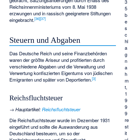
gebracht, Satzungsänderungen durch Erlass des
3
Reichsinnenministeriums vom 8. Mai 1938
5
erzwungen und in rassisch geeignetere Stiftungen
b
[
36
]
[
37
]
eingebracht.
e
s
c
Steuern und Abgaben
hl
a
Das Deutsche Reich und seine Finanzbehörden
g
waren der größte
Ariseur
und profitierten durch
n
verschiedene Abgaben und die Verwaltung und
a
Verwertung konfiszierten Eigentums von jüdischen
h
[
3
]
Emigranten und später von Deportierten.
m
t,
1
Reichsfluchtsteuer
9
9
→
Hauptartikel
:
Reichsfluchtsteuer
9
re
Die Reichsfluchtsteuer wurde im Dezember 1931
st
eingeführt und sollte die Auswanderung aus
it
Deutschland besteuern, um so der
ui
Kapitalabwanderung und Steuerflucht