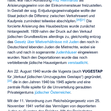
Arisierungsgewinn von der Einkommensteuer freizustellen.
In Gestalt der sog.
Entjudungsgewinnabgabe
wollte der
Staat jedoch die Differenz zwischen Verkehrswert und
[
20
]
[
21
]
Kaufpreis zumindest teilweise abschöpfen.
Die
forcierte Arisierung des Hausbesitzes wurde zunächst
hintangestellt. 1939 nahm der Druck auf den Verkauf
jüdischen Grundbesitzes allerdings zu, gleichzeitig entzog
das
Gesetz über Mietverhältnisse mit Juden
den noch in
Deutschland lebenden Juden die Mietrechte, wobei sie
nach und nach in sogenannte
Judenhäuser
eingewiesen
wurden. Nach den Deportationen wurde das noch
verbleibende jüdische Hauseigentum
verstaatlicht
.
Am 22. August 1940 wurde die
Vugesta
(auch
VUGESTAP
für „Verkauf jüdischen Umzugsgutes Gestapo“) gegründet,
[
22
]
die in den Jahren 1940 bis 1945 agierte und eine
zentrale Rolle spielte für die Umverteilung geraubten
Privateigentums
jüdischer Österreicher
.
Mit der
11. Verordnung zum Reichsbürgergesetz
vom 25.
November 1941 verfiel das Vermögen von deportierten
Juden zu Gunsten des Reiches. Mit der Dreizehnten