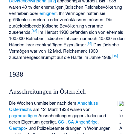
Devisenbewirtschaftung
abgeschöpft wurden. Bis 1938
waren 40 % der ehemaligen jüdischen Reichsbevölkerung
vertrieben oder
emigriert
. Ihr Vermögen hatten sie
größtenteils verloren oder zurücklassen müssen. Die
zurückbleibende jüdische Bevölkerung verarmte
[
13
]
zusehends.
Im Herbst 1938 befanden sich von ehemals
100.000 Betrieben jüdischer Inhaber nur noch 40.000 in den
[
14
]
Händen ihrer rechtmäßigen Eigentümer.
Das jüdische
Vermögen war von 12 Mrd. Reichsmark 1933
[
15
]
zusammengeschrumpft auf die Hälfte im Jahre 1938.
1938
Ausschreitungen in Österreich
Die Wochen unmittelbar nach dem
Anschluss
Österreichs
am 12. März 1938 waren von
D
pogromartigen
Ausschreitungen gegen Juden und
ie
deren Eigentum geprägt.
SS-
,
SA-Angehörige
,
„
Gestapo
- und Polizeibeamte drangen in Wohnungen
A