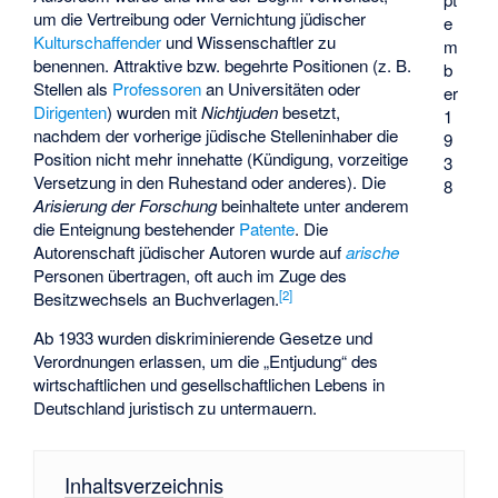
um die Vertreibung oder Vernichtung jüdischer
e
Kulturschaffender
und Wissenschaftler zu
m
benennen. Attraktive bzw. begehrte Positionen (z. B.
b
Stellen als
Professoren
an Universitäten oder
er
Dirigenten
) wurden mit
Nichtjuden
besetzt,
1
nachdem der vorherige jüdische Stelleninhaber die
9
Position nicht mehr innehatte (Kündigung, vorzeitige
3
Versetzung in den Ruhestand oder anderes). Die
8
Arisierung der Forschung
beinhaltete unter anderem
die Enteignung bestehender
Patente
. Die
Autorenschaft jüdischer Autoren wurde auf
arische
Personen übertragen, oft auch im Zuge des
[
2
]
Besitzwechsels an Buchverlagen.
Ab 1933 wurden diskriminierende Gesetze und
Verordnungen erlassen, um die „Entjudung“ des
wirtschaftlichen und gesellschaftlichen Lebens in
Deutschland juristisch zu untermauern.
Inhaltsverzeichnis