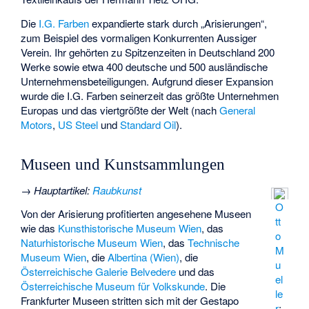
Die
I.G. Farben
expandierte stark durch „Arisierungen“,
zum Beispiel des vormaligen Konkurrenten
Aussiger
Verein
. Ihr gehörten zu Spitzenzeiten in Deutschland 200
Werke sowie etwa 400 deutsche und 500 ausländische
Unternehmensbeteiligungen. Aufgrund dieser Expansion
wurde die I.G. Farben seinerzeit das größte Unternehmen
Europas und das viertgrößte der Welt (nach
General
Motors
,
US Steel
und
Standard Oil
).
Museen und Kunstsammlungen
→
Hauptartikel
:
Raubkunst
O
Von der Arisierung profitierten angesehene Museen
tt
wie das
Kunsthistorische Museum Wien
, das
o
Naturhistorische Museum Wien
, das
Technische
M
Museum Wien
, die
Albertina (Wien)
, die
u
Österreichische Galerie Belvedere
und das
el
Österreichische Museum für Volkskunde
. Die
le
Frankfurter Museen stritten sich mit der Gestapo
r
: