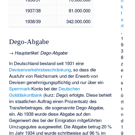
n
k
1937/38
81.000.000
f
u
1938/39
342.000.000
rt
,
1
Dego-Abgabe
9
3
→
Hauptartikel
:
Dego-Abgabe
8
In Deutschland bestand seit 1931 eine
z
Devisenverkehrsbeschränkung
, so dass die
e
Ausfuhr von Reichsmark und der Erwerb von
r
Devisen genehmigungspflichtig und nur über ein
s
Sperrmark
-Konto bei der
Deutschen
t
Golddiskontbank
(kurz:
Dego
) erfolgte. Diese behielt
ö
im staatlichen Auftrag einen Prozentsatz des
rt
Transferbetrages, die sogenannte Dego-Abgabe,
u
ein. Ab 1938 wurde diese Abgabe auf den
n
Gegenwert des bei der Emigration mitgeführten
d
Umzugsgutes ausgeweitet. Die Abgabe betrug 20 %
1
im Jahr 1934 und wurde schrittweise auf 96 % im
9