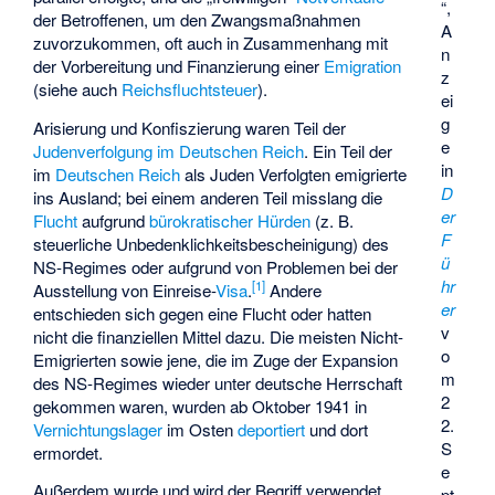
“,
der Betroffenen, um den Zwangsmaßnahmen
A
zuvorzukommen, oft auch in Zusammenhang mit
n
der Vorbereitung und Finanzierung einer
Emigration
z
(siehe auch
Reichsfluchtsteuer
).
ei
g
Arisierung und Konfiszierung waren Teil der
e
Judenverfolgung im Deutschen Reich
. Ein Teil der
in
im
Deutschen Reich
als Juden Verfolgten emigrierte
D
ins Ausland; bei einem anderen Teil misslang die
er
Flucht
aufgrund
bürokratischer Hürden
(z. B.
F
steuerliche Unbedenklichkeitsbescheinigung) des
ü
NS-Regimes oder aufgrund von Problemen bei der
hr
[
1
]
Ausstellung von Einreise-
Visa
.
Andere
er
entschieden sich gegen eine Flucht oder hatten
v
nicht die finanziellen Mittel dazu. Die meisten Nicht-
o
Emigrierten sowie jene, die im Zuge der Expansion
m
des NS-Regimes wieder unter deutsche Herrschaft
2
gekommen waren, wurden ab Oktober 1941 in
2.
Vernichtungslager
im Osten
deportiert
und dort
S
ermordet.
e
Außerdem wurde und wird der Begriff verwendet,
pt