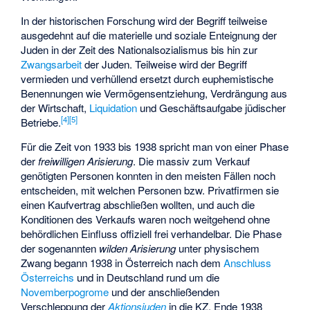
In der historischen Forschung wird der Begriff teilweise
ausgedehnt auf die materielle und soziale Enteignung der
Juden in der Zeit des Nationalsozialismus bis hin zur
Zwangsarbeit
der Juden. Teilweise wird der Begriff
vermieden und verhüllend ersetzt durch euphemistische
Benennungen wie Vermögensentziehung, Verdrängung aus
der Wirtschaft,
Liquidation
und Geschäftsaufgabe jüdischer
[
4
]
[
5
]
Betriebe.
Für die Zeit von 1933 bis 1938 spricht man von einer Phase
der
freiwilligen Arisierung
. Die massiv zum Verkauf
genötigten Personen konnten in den meisten Fällen noch
entscheiden, mit welchen Personen bzw. Privatfirmen sie
einen Kaufvertrag abschließen wollten, und auch die
Konditionen des Verkaufs waren noch weitgehend ohne
behördlichen Einfluss offiziell frei verhandelbar. Die Phase
der sogenannten
wilden Arisierung
unter physischem
Zwang begann 1938 in Österreich nach dem
Anschluss
Österreichs
und in Deutschland rund um die
Novemberpogrome
und der anschließenden
Verschleppung der
Aktionsjuden
in die KZ. Ende 1938