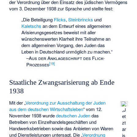
der Verordnung über den Einsatz des jüdischen Vermögens
vom 3. Dezember 1938 zur Sprache und stellte fest:
„Die Beteiligung
Flicks
,
Steinbrincks
und
Kaletschs
an dem Entwurf eines allgemeinen
Arisierungsgesetzes beweist mit aller
wünschenswerten Klarheit ihre Teilnahme an
dem allgemeinen Vorgang, den Juden das
Leben in Deutschland unmöglich zu machen.“
–
Aus der Anklageschrift des Flick-
[
19
]
Prozesses
Staatliche Zwangsarisierung ab Ende
1938
Mit der „
Verordnung zur Ausschaltung der Juden
aus dem deutschen Wirtschaftsleben
“ vom 12.
„J
November 1938 wurde
deutschen Juden
das
et
Betreiben von Einzelhandelsgeschäften und
zt
Handwerksbetrieben sowie das Anbieten von Waren
ar
und Dienstleistungen untersagt. Die „
Verordnung
is