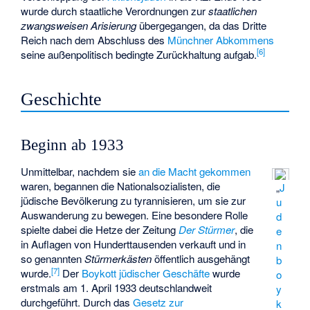
wurde durch staatliche Verordnungen zur
staatlichen
zwangsweisen Arisierung
übergegangen, da das Dritte
Reich nach dem Abschluss des
Münchner Abkommens
[
6
]
seine außenpolitisch bedingte Zurückhaltung aufgab.
Geschichte
Beginn ab 1933
Unmittelbar, nachdem sie
an die Macht gekommen
waren, begannen die Nationalsozialisten, die
„
J
jüdische Bevölkerung zu tyrannisieren, um sie zur
u
Auswanderung zu bewegen. Eine besondere Rolle
d
spielte dabei die Hetze der Zeitung
Der Stürmer
, die
e
in Auflagen von Hunderttausenden verkauft und in
n
so genannten
Stürmerkästen
öffentlich ausgehängt
b
[
7
]
wurde.
Der
Boykott jüdischer Geschäfte
wurde
o
erstmals am 1. April 1933 deutschlandweit
y
durchgeführt. Durch das
Gesetz zur
k