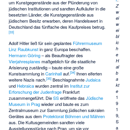
um Kunstgegenstände aus der Plünderung von
Z
jüdischen Institutionen und sandten Aufkäufer in die
w
besetzten Länder, die Kunstgegenstände aus
ei
jüdischem Besitz erwarben, deren Handelswert in
w
Deutschland das fünffache des Kaufpreises betrug.
ei
[
33
]
bl
ic
Adolf Hitler ließ für sein geplantes
Führermuseum
h
Linz
Raubkunst
in ganz Europa beschaffen.
e
Hermann Göring
– als Beauftragter des
H
Vierjahresplanes
maßgeblich für die staatliche
al
Arisierung zuständig – baute eine große
b
[
34
]
Kunstsammlung in
Carinhall
auf.
Ihnen eiferten
a
[
35
]
weitere Nazis nach.
Beschlagnahmte
Judaica
kt
und
Hebraica
wurden zentral im
Institut zur
e
Erforschung der Judenfrage
Frankfurt
1
zusammengeführt. Die
SS
eröffnete das
Jüdische
9
Museum in Prag
wieder und baute es zum
1
Zentralmuseum zur Sammlung jüdischen sakralen
9,
Gerätes aus dem
Protektorat Böhmen und Mähren
S
aus. Die Kultusgemeinden sandten viele
a
Ausstellungsstücke nach Prag, um sie vor