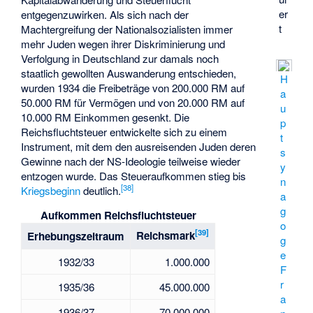
er
entgegenzuwirken. Als sich nach der
t
Machtergreifung der Nationalsozialisten immer
mehr Juden wegen ihrer Diskriminierung und
Verfolgung in Deutschland zur damals noch
staatlich gewollten Auswanderung entschieden,
H
wurden 1934 die Freibeträge von 200.000 RM auf
a
50.000 RM für Vermögen und von 20.000 RM auf
u
10.000 RM Einkommen gesenkt. Die
p
Reichsfluchtsteuer entwickelte sich zu einem
t
Instrument, mit dem den ausreisenden Juden deren
s
Gewinne nach der NS-Ideologie teilweise wieder
y
entzogen wurde. Das Steueraufkommen stieg bis
n
[
38
]
Kriegsbeginn
deutlich.
a
g
Aufkommen Reichsfluchtsteuer
o
[
39
]
Reichsmark
Erhebungszeitraum
g
e
1932/33
1.000.000
F
r
1935/36
45.000.000
a
1936/37
70.000.000