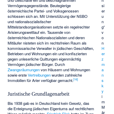
und Geschäfte ein und beschlagnahmten
ri
Vermögensgegenstände. Beutegierige
si
österreichische Partei- und Volksgenossen
er
schlossen sich an. Mit Unterstützung der
NSBO
u
und nationalsozialistischer
n
Mittelstandsorganisationen setzte ein regelrechter
g“
Arisierungswettlauf ein. Tausende von
v
österreichischen Nationalsozialisten und deren
o
Mitläufer nisteten sich im rechtsfreien Raum als
n
kommissarische Verwalter in jüdischen Geschäften,
H
Betrieben und Wohnungen ein und konfiszierten
er
gegen unleserliche Quittungen eigenmächtig
z
Vermögen jüdischer Bürger. Durch
m
Zwangsräumungen
von Häusern und Wohnungen
a
sowie erste
Vertreibungen
wurden zahlreiche
n
[
16
]
Immobilien für Arier verfügbar gemacht.
s
k
y
Juristische Grundlagenarbeit
i
m
Bis 1938 gab es in Deutschland kein Gesetz, das
M
die Enteignung jüdischen Eigentums auf rechtlichem
är
Wege möglich machte.
Friedrich Flick
hatte im Zuge