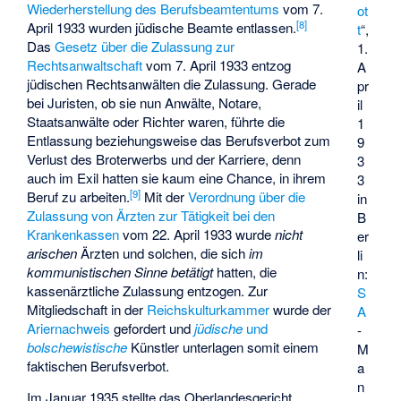
Wiederherstellung des Berufsbeamtentums
vom 7.
ot
[
8
]
April 1933 wurden jüdische Beamte entlassen.
t
“,
Das
Gesetz über die Zulassung zur
1.
Rechtsanwaltschaft
vom 7. April 1933 entzog
A
jüdischen Rechtsanwälten die Zulassung. Gerade
pr
bei Juristen, ob sie nun Anwälte, Notare,
il
Staatsanwälte oder Richter waren, führte die
1
Entlassung beziehungsweise das Berufsverbot zum
9
Verlust des Broterwerbs und der Karriere, denn
3
auch im Exil hatten sie kaum eine Chance, in ihrem
3
[
9
]
Beruf zu arbeiten.
Mit der
Verordnung über die
in
Zulassung von Ärzten zur Tätigkeit bei den
B
Krankenkassen
vom 22. April 1933 wurde
nicht
er
arischen
Ärzten und solchen, die sich
im
li
kommunistischen Sinne betätigt
hatten, die
n:
kassenärztliche Zulassung entzogen. Zur
S
Mitgliedschaft in der
Reichskulturkammer
wurde der
A
Ariernachweis
gefordert und
jüdische
und
-
bolschewistische
Künstler unterlagen somit einem
M
faktischen Berufsverbot.
a
n
Im Januar 1935 stellte das Oberlandesgericht