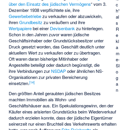
über den Einsatz des jüdischen Vermögens
“ vom 3.
c
Dezember 1938 verpflichtete sie, ihre
h“
Gewerbebetriebe
zu verkaufen oder abzuwickeln,
al
ihren
Grundbesitz
zu veräußern und ihre
s
Wertpapiere
bei einer
Devisenbank
zu hinterlegen.
R
Schon in den Jahren zuvor waren jüdische
e
Geschäftsinhaber oder Grundstücksbesitzer unter
kl
Druck gesetzt worden, das Geschäft deutlich unter
a
aktuellem Wert zu verkaufen oder zu übertragen.
m
Oft waren daran bisherige Mitinhaber oder
e-
Angestellte beteiligt oder dadurch begünstigt, die
Sl
ihre Verbindungen zur
NSDAP
oder ähnlichen NS-
o
Organisationen zur privaten Bereicherung
g
[
14
]
einsetzten.
a
n
Den größten Anteil geraubten jüdischen Besitzes
machten Immobilien als Wohn- und
Geschäftshäuser aus. Ein Spekulationsgewinn, den der
Käufer eines arisierten Grundstücks beim Wiederverkauf
dadurch erzielen konnte, dass der jüdische Eigentümer
seinerzeit nur einen Bruchteil des Verkehrswerts erhalten
hatte, war nach Auffassung
Fritz Reinhardts
als