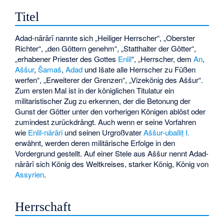
Titel
Adad-nārārī nannte sich „Heiliger Herrscher“, „Oberster
Richter“, „den Göttern genehm“, „Statthalter der Götter“,
„erhabener Priester des Gottes
Enlil
“, „Herrscher, dem
An
,
Aššur
,
Šamaš
,
Adad
und
Išate
alle Herrscher zu Füßen
werfen“, „Erweiterer der Grenzen“, „Vizekönig des Aššur“.
Zum ersten Mal ist in der königlichen Titulatur ein
militaristischer Zug zu erkennen, der die Betonung der
Gunst der Götter unter den vorherigen Königen ablöst oder
zumindest zurückdrängt. Auch wenn er seine Vorfahren
wie
Enlil-nārāri
und seinen Urgroßvater
Aššur-uballiṭ I.
erwähnt, werden deren militärische Erfolge in den
Vordergrund gestellt. Auf einer Stele aus
Aššur
nennt Adad-
nārārī sich König des Weltkreises, starker König, König von
Assyrien
.
Herrschaft