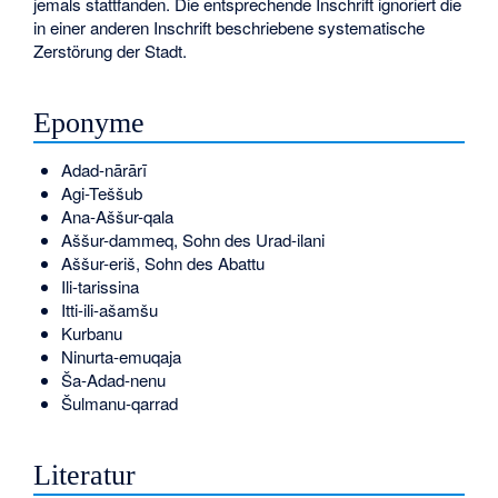
jemals stattfanden. Die entsprechende Inschrift ignoriert die
in einer anderen Inschrift beschriebene systematische
Zerstörung der Stadt.
Eponyme
Adad-nārārī
Agi-Teššub
Ana-Aššur-qala
Aššur-dammeq, Sohn des Urad-ilani
Aššur-eriš, Sohn des Abattu
Ili-tarissina
Itti-ili-ašamšu
Kurbanu
Ninurta-emuqaja
Ša-Adad-nenu
Šulmanu-qarrad
Literatur