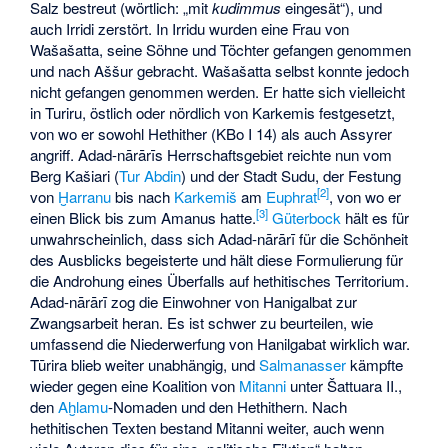
Salz bestreut (wörtlich: „mit
kudimmus
eingesät“), und
auch
Irridi
zerstört. In Irridu wurden eine Frau von
Wašašatta, seine Söhne und Töchter gefangen genommen
und nach Aššur gebracht. Wašašatta selbst konnte jedoch
nicht gefangen genommen werden. Er hatte sich vielleicht
in
Turiru
, östlich oder nördlich von Karkemis festgesetzt,
von wo er sowohl Hethither (KBo I 14) als auch Assyrer
angriff. Adad-nārārīs Herrschaftsgebiet reichte nun vom
Berg Kašiari (
Tur Abdin
) und der Stadt
Sudu
, der Festung
[2]
von
Ḫarranu
bis nach
Karkemiš
am
Euphrat
, von wo er
[3]
einen Blick bis zum
Amanus
hatte.
Güterbock
hält es für
unwahrscheinlich, dass sich Adad-nārārī für die Schönheit
des Ausblicks begeisterte und hält diese Formulierung für
die Androhung eines Überfalls auf hethitisches Territorium.
Adad-nārārī zog die Einwohner von Hanigalbat zur
Zwangsarbeit heran. Es ist schwer zu beurteilen, wie
umfassend die Niederwerfung von Hanilgabat wirklich war.
Tūrira
blieb weiter unabhängig, und
Salmanasser
kämpfte
wieder gegen eine Koalition von
Mitanni
unter
Šattuara II.
,
den
Aḫlamu
-Nomaden und den Hethithern. Nach
hethitischen Texten bestand Mitanni weiter, auch wenn