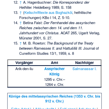
↑
A. Hagenbuchner:
Die Korrespondenz der
Hethiter.
Heidelberg 1989, S. 158
↑
(
Keilschrifttexte aus Boghazköi
, hethitische
Forschungen) KBo I 14, Z. 5-10.
↑
Betina Faist:
Der Fernhandel des assyrischen
Reiches zwischen dem 14. und dem 11.
Jahrhundert vor Christus.
AOAT 265, Ugarit Verlag,
Münster 2001, S. 27.
↑
M. B. Rowton:
The Background of the Treaty
between Ramesses II. and Hattušiliš III.
Journal of
Cuneiform Studies 13/1, 1959, s. 8
Vorgänger
Amt
Nachfolger
Arik-den-ilu
Assyrischer
Salmanassar I.
König
1295 v. Chr.–
1264 v. Chr.
Könige des mittelassyrischen Reiches (1353 v. Chr. bis
912 v. Chr.)
Erība-Adad I.
|
Aššur-uballiṭ I.
|
Enlil-nirari
|
Arik-den-ilu
|