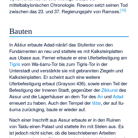
mittelbabylonischen Chronologie. Rowson setzt seinen Tod
[15]
zwischen das 23. und 37. Regierungsjahr von Ramses.
Bauten
In
Aššur
erbaute Adad-nārārī das
Stufentor
von den
Fundamenten an neu und stattete es mit Kalksteinplatten
aus
Ubase
aus. Ferner erbaute er eine Uferbefestigung am
Tigris
vom Wa-šarru-Tor bis zum Tigris-Tor in der
Unterstadt und verstärkte sie mit gebrannten Ziegeln und
Kalksteinplatten. Er scheint auch eine weitere
Uferbefestigung erbaut (Grayson 436), sowie einen Teil der
Befestigung der Inneren Stadt, gegenüber der
Zikkurat
des
Assur und die Lagerhäuser an dem Tor des
An
und
Adad
erneuert zu haben. Auch den Tempel der
Ištar
, der auf
Ilu-
šuma
zurückging, baute er wieder auf.
Nach einer Inschrift aus Assur erbaute er in den Ruinen
von Taidu einen Palast und stattete ihn mit Stelen aus. Es
ist jedoch nicht sicher, ob die beschriebenen Arbeiten