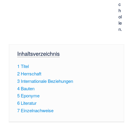
c
h
ol
le
n.
Inhaltsverzeichnis
1
Titel
2
Herrschaft
3
Internationale Beziehungen
4
Bauten
5
Eponyme
6
Literatur
7
Einzelnachweise