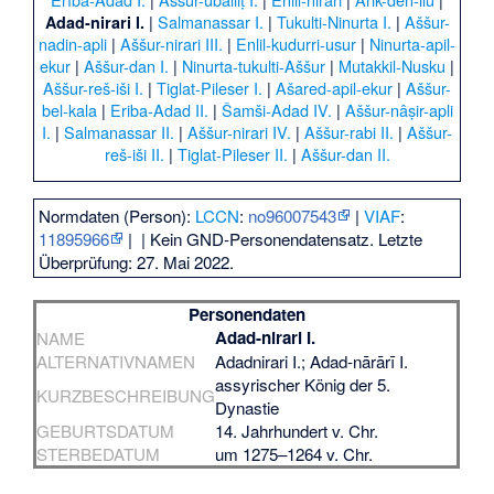
|
Salmanassar I.
|
Tukulti-Ninurta I.
|
Aššur-
Adad-nirari I.
nadin-apli
|
Aššur-nirari III.
|
Enlil-kudurri-usur
|
Ninurta-apil-
ekur
|
Aššur-dan I.
|
Ninurta-tukulti-Aššur
|
Mutakkil-Nusku
|
Aššur-reš-iši I.
|
Tiglat-Pileser I.
|
Ašared-apil-ekur
|
Aššur-
bel-kala
|
Eriba-Adad II.
|
Šamši-Adad IV.
|
Aššur-nâṣir-apli
I.
|
Salmanassar II.
|
Aššur-nirari IV.
|
Aššur-rabi II.
|
Aššur-
reš-iši II.
|
Tiglat-Pileser II.
|
Aššur-dan II.
Normdaten (Person):
LCCN
:
no96007543
|
VIAF
:
11895966
|
| Kein GND-Personendatensatz. Letzte
Überprüfung: 27. Mai 2022.
Personendaten
Adad-nirari I.
NAME
ALTERNATIVNAMEN
Adadnirari I.; Adad-nārārī I.
assyrischer König der 5.
KURZBESCHREIBUNG
Dynastie
GEBURTSDATUM
14. Jahrhundert v. Chr.
STERBEDATUM
um 1275–1264 v. Chr.