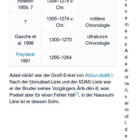
Rowton
1308–1275 v.
s
1959, 7
Chr.
n
a
1305–1274 v.
mittlere
?
m
Chr.
Chronologie
e
Gasche
et
ultrakurze
n
1300–1270
al. 1998
Chronologie
s
A
Freydank
d
1295–1264
1991
a
d-
Adad-nārārī war der Groß-Enkel von
Aššur-uballiṭ I.
ni
Nach der
Ḫorsabad-Liste
und der
SDAS-Liste
war
ra
er der Bruder seines Vorgängers Ārik-dēn-ili, was
ri,
[1]
Poebel aber für einen Fehler hält
, in der
Nassouhi-
v
Liste
ist er dessen Sohn.
er
m
ut
l.
d
e