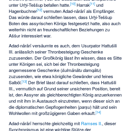
[10]
[11]
unter Urḫi-Teššup befallen hatte.
Harrak
und
[12]
Hagenbuchner
vermuten Adad-nārārī als Empfänger.
Das würde darauf schließen lassen, dass Urḫi-Teššup
Boten des assyrischen Königs festgesetzt hatte, also auch
weiterhin nicht an freundschaftlichen Beziehungen zu
Aššur interessiert war.
Adad-nārārī versäumte es auch, dem Usurpator
Hattušili
III.
anlässlich seiner Thronbesteigung Geschenke
zuzusenden. Der Großkönig lässt ihn wissen, dass es Sitte
unter Königen sei, sich bei der Thronbesteigung
angemessene Geschenke (
šulmānātu damqātu
)
zuzusenden, wie etwa königliche Gewänder und feines
[13]
Salböl.
Der Brief lässt darauf schließen, dass Hattušili
III., vermutlich auf Grund seiner unsicheren Position, bereit
ist, den Assyrer als gleichberechtigten König anzuerkennen
und mit ihm in Austausch einzutreten, wenn dieser sich an
die diplomatischen Gepflogenheiten (
parṣu
) hält und sein
[14]
Wohlwollen mit großzügigeren Gaben erkauft.
Adad-nārārī herrschte gleichzeitig mit
Ramses II.
, dieser
Synchronismus ist eine wichtige Stütze der