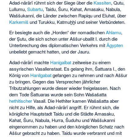
Adad-nārārī rühmt sich der Siege über die
Kassiten
,
Qutu
,
Lullumu
,
Subartu
,
Taidu
, Šuru, Kahat, Amasaku,
Nabula
,
Waššukanni
, die Länder zwischen Rapiqu und Eluhat, über
Karkemiš
und
Turukku
,
Katmuḫḫi
und seiner Verbündeten.
Er besiegte auch die „Horden“ der nomadischen
Ahlamu
,
der
Șutu
, die sich schon unter
Aššur-uballit I.
durch die
Unterbrechung des diplomatischen Verkehrs mit
Ägypten
unbeliebt gemacht hatten, und der Jauru.
Adad-nārārī machte
Hanigalbat
zeitweise zu einem
assyrischen Vasallenstaat. Es gelang ihm,
Šattuara I.
, den
König von
Hanilgabat
gefangen zu nehmen und nach Aššur
zu bringen. Gegen das Versprechen jährlicher
Tributzahlungen wurde dieser wieder freigelassen. Nach
dem Tode Šattuaras wurde sein Sohn
Wašašatta
hethitischer
Vasall. Die Hethiter kamen Wašašatta aber
nicht zu Hilfe, als Adad-nārārī angriff. Er rühmt sich, die
königliche Hauptstadt
Taidu
und die Städte Amasaku,
Kahat, Šuru, Nabula, Hurra, Šuduhu und
Waššukanni
eingenommen zu haben und den königlichen Schatz nach
Aššur gebracht zu haben. Taidu wurde verbrannt und mit