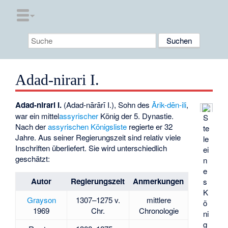
Adad-nirari I.
Adad-nirari I.
(Adad-nārārī I.), Sohn des
Ārik-dēn-ili
,
war ein mittel
assyrischer
König der 5. Dynastie.
S
Nach der
assyrischen Königsliste
regierte er 32
te
Jahre. Aus seiner Regierungszeit sind relativ viele
le
Inschriften überliefert. Sie wird unterschiedlich
ei
geschätzt:
n
e
Autor
Regierungszeit
Anmerkungen
s
K
Grayson
1307–1275 v.
mittlere
ö
1969
Chr.
Chronologie
ni
g