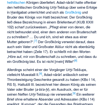
hethitischen
Königen überliefert. Adad-nārārī hatte offenbar
den hethitischen Großkönig
Urḫi-Teššup
über seine Erfolge
in Ḫanilgabat unterrichtet und sich als
Großkönig
und
Bruder des Königs von Hatti bezeichnet. Der Großkönig
ließ diese Bezeichnung in einem Briefentwurf (KUB XXIII
102) scharf zurückweisen. „Pflegt einer von denen, die
nicht befreundet sind, einer dem anderen von Bruderschaft
zu schreiben? … Du und ich, sind wir etwa aus einer
[7]
Mutter geboren?“.
Der Großkönig verweist darauf, dass
auch sein Vater und Großvater Aššur nicht als ebenbürtig
betrachtet haben (Zeile 17). Er schließt mit den Worten
„Höre auf, mir von Bruderschaft zu schreiben, und dass du
[8]
ein Großkönig bist. Es ist nicht [mein] Wille!“
Allerdings scheint einer der Vorgänger Urḫi-Teššups,
[9]
vielleicht
Muwatalli II.
, Adad-nārārī anlässlich seiner
Thronbesteigung Geschenke gesandt zu haben (KBo I 14,
RS 5). Hattušili III. bezeichnet hier diesen König als seinen
Vater oder Bruder (
a-bi/a-ḫi
), ein Ausdruck, den er für
[9]
seinen Neffen Urḫi-Teššsup nie verwendet.
Ein weiterer
Brief ohne erhaltene Absender und Adressaten (KBo I 14)
erwähnt „Kummer“, der die Gesandten des Briefpartners