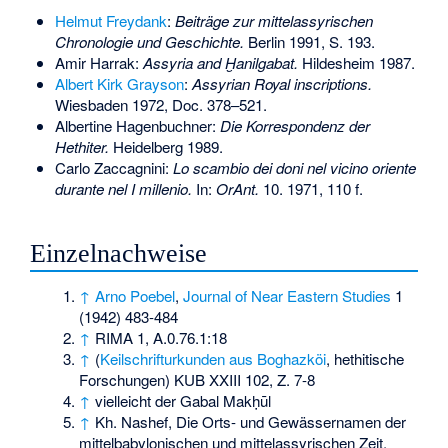
Helmut Freydank
:
Beiträge zur mittelassyrischen
Chronologie und Geschichte.
Berlin 1991, S. 193.
Amir Harrak:
Assyria and Ḫanilgabat.
Hildesheim 1987.
Albert Kirk Grayson
:
Assyrian Royal inscriptions.
Wiesbaden 1972, Doc. 378–521.
Albertine Hagenbuchner:
Die Korrespondenz der
Hethiter.
Heidelberg 1989.
Carlo Zaccagnini:
Lo scambio dei doni nel vicino oriente
durante nel I millenio.
In:
OrAnt.
10. 1971, 110 f.
Einzelnachweise
↑
Arno Poebel
,
Journal of Near Eastern Studies
1
(1942) 483-484
↑
RIMA 1, A.0.76.1:18
↑
(
Keilschrifturkunden aus Boghazköi
, hethitische
Forschungen) KUB XXIII 102, Z. 7-8
↑
vielleicht der Gabal Makḥūl
↑
Kh. Nashef, Die Orts- und Gewässernamen der
mittelbabylonischen und mittelassyrischen Zeit,