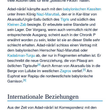
viele Autoren dies für eine „politische Fiktion“ halten.
Adad-nārārī kämpfte auch mit den
babylonischen
Kassiten
unter ihrem König
Nazi-Maruttaš
, den er in
Kar-Ištar
von
Akarsallu
/Urgār-Sallu östlich des
Tigris
und südlich des
Kleinen Zab
besiegte. Er erbeutete seine Standarte und
sein Lager. Der Vorgang, wenn auch vermutlich nicht der
entsprechende Ausgang, scheint auch in der
Chronik P
erwähnt worden zu sein, leider ist sie an dieser Stelle sehr
schlecht erhalten. Adad-nārārī schloss einen Vertrag mit
dem babylonischen Herrscher Nazi-Maruttaš oder
Kadašman-Turgu
ab, der nur in Fragmenten erhalten ist. Er
beschreibt die neue Grenzziehung, die von
Pilasqi
am
[4]
östlichen Tigrisufer
durch Arman von Akarsallu bis in die
[5]
Berge von
Lullube
im westlichen
Zagros
verlief.
Am
Euphrat war
Rapiqu
die nordwestlichste babylonische
[6]
Garnison.
Internationale Beziehungen
Aus der Zeit von Adad-nārārī ist Korrespondenz mit den