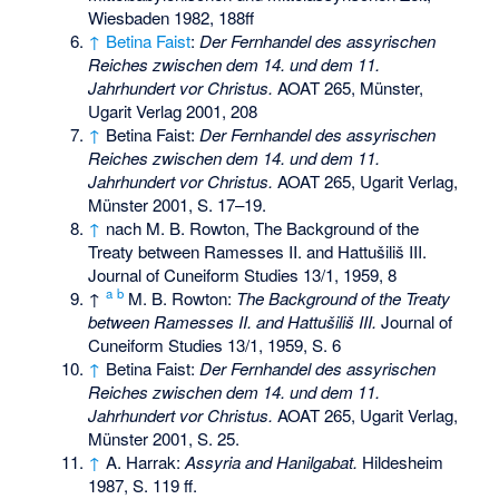
Wiesbaden 1982, 188ff
↑
Betina Faist
:
Der Fernhandel des assyrischen
Reiches zwischen dem 14. und dem 11.
Jahrhundert vor Christus.
AOAT 265, Münster,
Ugarit Verlag 2001, 208
↑
Betina Faist:
Der Fernhandel des assyrischen
Reiches zwischen dem 14. und dem 11.
Jahrhundert vor Christus.
AOAT 265, Ugarit Verlag,
Münster 2001, S. 17–19.
↑
nach M. B. Rowton, The Background of the
Treaty between Ramesses II. and Hattušiliš III.
Journal of Cuneiform Studies 13/1, 1959, 8
a
b
↑
M. B. Rowton:
The Background of the Treaty
between Ramesses II. and Hattušiliš III.
Journal of
Cuneiform Studies 13/1, 1959, S. 6
↑
Betina Faist:
Der Fernhandel des assyrischen
Reiches zwischen dem 14. und dem 11.
Jahrhundert vor Christus.
AOAT 265, Ugarit Verlag,
Münster 2001, S. 25.
↑
A. Harrak:
Assyria and Hanilgabat.
Hildesheim
1987, S. 119 ff.