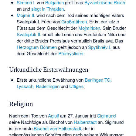
Simeon I.
von
Bulgarien
greift das
Byzantinische Reich
an und
siegt in Thrakien
.
Mojmir II.
wird nach dem Tod seines mächtigen Vaters
Svatopluk I.
Fürst von
Großmähren
. Er ist der letzte
Fürst aus dem Geschlecht der
Mojmiriden
. Sein Bruder
Svatopluk II.
erhält als Lehen das Fürstentum Nitra und
der dritte Bruder Predslaus vermutlich Bratislava. Das
Herzogtum Böhmen
geht jedoch an
Spytihněv I.
aus
dem Geschlecht der
Přemysliden
.
Urkundliche Ersterwähnungen
Erste urkundliche Erwähnung von
Berlingen TG
,
Lyssach
,
Radelfingen
und
Uttigen
.
Religion
Nach dem Tod von
Agiulf
am 27. Januar tritt
Sigimund
seine Nachfolge als Bischof von
Halberstadt
an. Sigimund
ist der erste
Bischof von Halberstadt
, der in
zeitgenössischen Schriftquellen nach seinem Wirkungsort