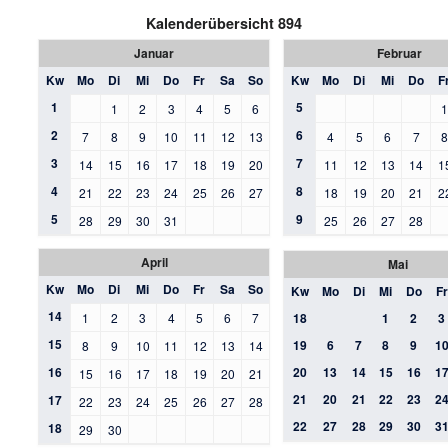
Kalenderübersicht 894
Januar
Februar
Kw
Mo
Di
Mi
Do
Fr
Sa
So
Kw
Mo
Di
Mi
Do
F
1
5
1
2
3
4
5
6
2
6
7
8
9
10
11
12
13
4
5
6
7
3
7
14
15
16
17
18
19
20
11
12
13
14
1
4
8
21
22
23
24
25
26
27
18
19
20
21
2
5
9
28
29
30
31
25
26
27
28
April
Mai
Kw
Mo
Di
Mi
Do
Fr
Sa
So
Kw
Mo
Di
Mi
Do
Fr
14
1
2
3
4
5
6
7
18
1
2
3
15
19
6
7
8
9
1
8
9
10
11
12
13
14
16
20
13
14
15
16
1
15
16
17
18
19
20
21
21
20
21
22
23
2
17
22
23
24
25
26
27
28
22
27
28
29
30
3
18
29
30