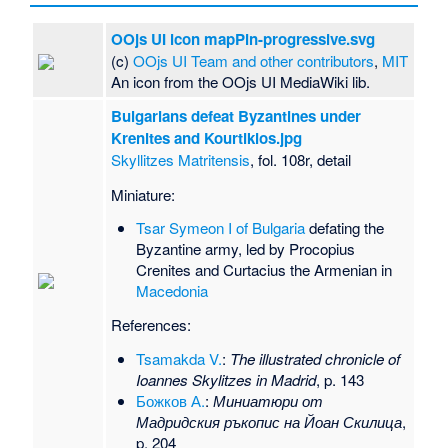
OOjs UI icon mapPin-progressive.svg
(c)
OOjs UI Team and other contributors
,
MIT
An icon from the OOjs UI MediaWiki lib.
Bulgarians defeat Byzantines under
Krenites and Kourtikios.jpg
Skyllitzes Matritensis
, fol. 108r, detail
Miniature:
Tsar Symeon I of Bulgaria
defating the
Byzantine army, led by Procopius
Crenites and Curtacius the Armenian in
Macedonia
References:
Tsamakda V.
:
The illustrated chronicle of
Ioannes Skylitzes in Madrid
, p. 143
Божков А.
:
Миниатюри от
Мадридския ръкопис на Йоан Скилица
,
p. 204