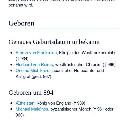
benannt wird.
Geboren
Genaues Geburtsdatum unbekannt
Emma von Frankreich
, Königin des Westfrankenreichs
(† 934)
Flodoard von Reims
, westfränkischer Chronist († 966)
Ono no Michikaze
, japanischer Hofbeamter und
Kalligraf (gest. 967)
Geboren um 894
Æthelstan
, König von England († 939)
Michael Maleïnos
, byzantinischer Mönch († 961 oder
963)