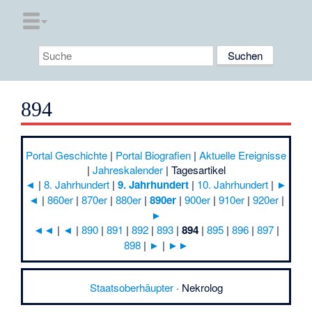
894
Portal Geschichte
|
Portal Biografien
|
Aktuelle Ereignisse
|
Jahreskalender
|
Tagesartikel
◄
|
8. Jahrhundert
|
9. Jahrhundert
|
10. Jahrhundert
|
►
◄
|
860er
|
870er
|
880er
|
890er
|
900er
|
910er
|
920er
|
►
◄◄
|
◄
|
890
|
891
|
892
|
893
|
894
|
895
|
896
|
897
|
898
|
►
|
►►
Staatsoberhäupter
·
Nekrolog