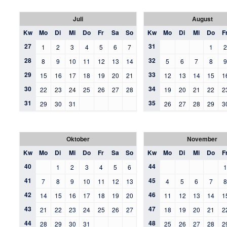
Juli
August
Kw
Mo
Di
Mi
Do
Fr
Sa
So
Kw
Mo
Di
Mi
Do
F
27
31
1
2
3
4
5
6
7
1
28
32
8
9
10
11
12
13
14
5
6
7
8
29
33
15
16
17
18
19
20
21
12
13
14
15
1
30
34
22
23
24
25
26
27
28
19
20
21
22
2
31
35
29
30
31
26
27
28
29
3
Oktober
November
Kw
Mo
Di
Mi
Do
Fr
Sa
So
Kw
Mo
Di
Mi
Do
F
40
44
1
2
3
4
5
6
41
45
7
8
9
10
11
12
13
4
5
6
7
42
46
14
15
16
17
18
19
20
11
12
13
14
1
43
47
21
22
23
24
25
26
27
18
19
20
21
2
44
48
28
29
30
31
25
26
27
28
2