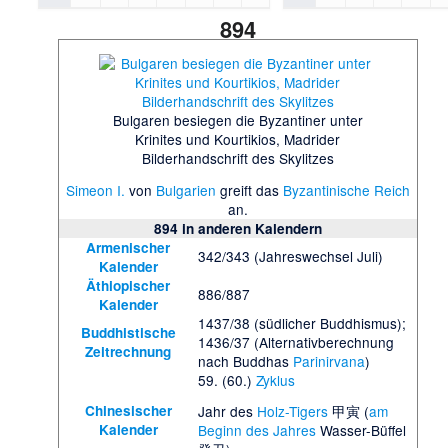
894
Bulgaren besiegen die Byzantiner unter
Krinites und Kourtikios, Madrider
Bilderhandschrift des Skylitzes
Simeon I.
von
Bulgarien
greift das
Byzantinische Reich
an.
894 in anderen Kalendern
Armenischer
342/343 (Jahreswechsel Juli)
Kalender
Äthiopischer
886/887
Kalender
1437/38 (südlicher Buddhismus);
Buddhistische
1436/37 (Alternativberechnung
Zeitrechnung
nach Buddhas
Parinirvana
)
59. (60.)
Zyklus
Chinesischer
Jahr des
Holz-Tigers
甲寅 (
am
Kalender
Beginn des Jahres
Wasser-Büffel