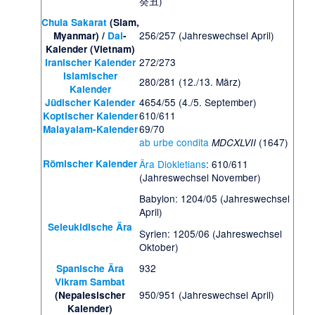
癸丑)
Chula Sakarat
(Siam,
256/257 (Jahreswechsel April)
Myanmar) /
Dai
-
Kalender (Vietnam)
272/273
Iranischer Kalender
Islamischer
280/281 (12./13. März)
Kalender
4654/55 (4./5. September)
Jüdischer Kalender
610/611
Koptischer Kalender
69/70
Malayalam-Kalender
ab urbe condita
(1647)
MDCXLVII
Römischer Kalender
Ära Diokletians
: 610/611
(Jahreswechsel November)
Babylon: 1204/05 (Jahreswechsel
April)
Seleukidische Ära
Syrien: 1205/06 (Jahreswechsel
Oktober)
932
Spanische Ära
Vikram Sambat
950/951 (Jahreswechsel April)
(Nepalesischer
Kalender)