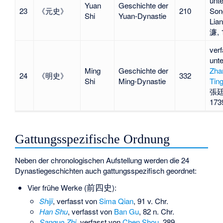
unte
Yuan
Geschichte der
23
《元史》
210
Son
Shi
Yuan-Dynastie
Lia
濂, 
verf
unte
Ming
Geschichte der
Zha
24
《明史》
332
Shi
Ming-Dynastie
Tin
張廷
173
Gattungsspezifische Ordnung
Neben der chronologischen Aufstellung werden die 24
Dynastiegeschichten auch gattungsspezifisch geordnet:
前四史
Vier frühe Werke (
):
Shiji
, verfasst von
Sima Qian
, 91 v. Chr.
Han Shu
, verfasst von
Ban Gu
, 82 n. Chr.
Sanguo Zhi
, verfasst von
Chen Shou
, 289