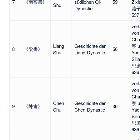
7
《南齊書》
südlichen Qi-
59
Zixi
Shu
Dynastie
蕭子
537
verf
von
Ch
Liang
Geschichte der
察 u
8
《梁書》
56
Shu
Liang-Dynastie
Yao
Sili
思廉
636
verf
von
Ch
Chen
Geschichte der
察 u
9
《陳書》
36
Shu
Chen-Dynastie
Yao
Sili
思廉
636