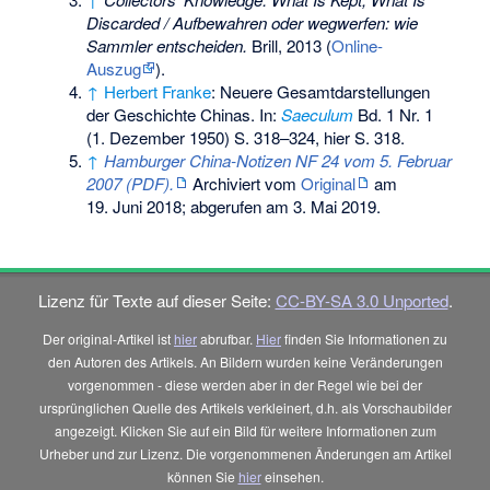
Discarded / Aufbewahren oder wegwerfen: wie
Sammler entscheiden.
Brill, 2013 (
Online-
Auszug
).
↑
Herbert Franke
: Neuere Gesamtdarstellungen
der Geschichte Chinas. In:
Saeculum
Bd. 1 Nr. 1
(1. Dezember 1950) S. 318–324, hier S. 318.
↑
Hamburger China-Notizen NF 24 vom 5. Februar
2007 (PDF).
Archiviert vom
Original
am
19. Juni 2018
;
abgerufen am 3. Mai 2019
.
Lizenz für Texte auf dieser Seite:
CC-BY-SA 3.0 Unported
.
Der original-Artikel ist
hier
abrufbar.
Hier
finden Sie Informationen zu
den Autoren des Artikels. An Bildern wurden keine Veränderungen
vorgenommen - diese werden aber in der Regel wie bei der
ursprünglichen Quelle des Artikels verkleinert, d.h. als Vorschaubilder
angezeigt. Klicken Sie auf ein Bild für weitere Informationen zum
Urheber und zur Lizenz. Die vorgenommenen Änderungen am Artikel
können Sie
hier
einsehen.