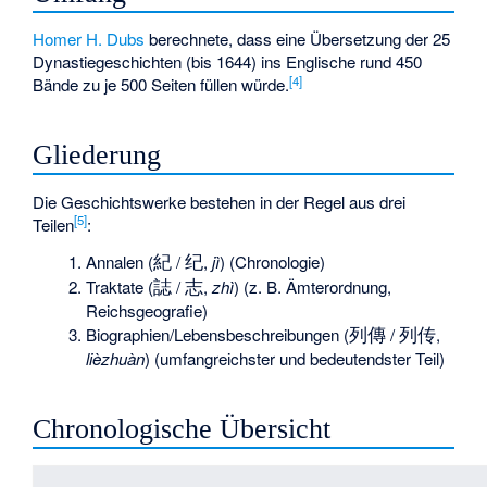
Homer H. Dubs
berechnete, dass eine Übersetzung der 25
Dynastiegeschichten (bis 1644) ins Englische rund 450
[4]
Bände zu je 500 Seiten füllen würde.
Gliederung
Die Geschichtswerke bestehen in der Regel aus drei
[5]
Teilen
:
紀
纪
Annalen (
/
,
jì
) (Chronologie)
誌
志
Traktate (
/
,
zhì
) (z. B. Ämterordnung,
Reichsgeografie)
列傳
列传
Biographien/Lebensbeschreibungen (
/
,
lièzhuàn
) (umfangreichster und bedeutendster Teil)
Chronologische Übersicht