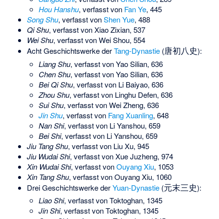
Hou Hanshu
, verfasst von
Fan Ye
, 445
Song Shu
, verfasst von
Shen Yue
, 488
Qi Shu
, verfasst von Xiao Zixian, 537
Wei Shu
, verfasst von Wei Shou, 554
唐初八史
Acht Geschichtswerke der
Tang-Dynastie
(
):
Liang Shu
, verfasst von Yao Silian, 636
Chen Shu
, verfasst von Yao Silian, 636
Bei Qi Shu
, verfasst von Li Baiyao, 636
Zhou Shu
, verfasst von Linghu Defen, 636
Sui Shu
, verfasst von Wei Zheng, 636
Jin Shu
, verfasst von
Fang Xuanling
, 648
Nan Shi
, verfasst von Li Yanshou, 659
Bei Shi
, verfasst von Li Yanshou, 659
Jiu Tang Shu
, verfasst von Liu Xu, 945
Jiu Wudai Shi
, verfasst von Xue Juzheng, 974
Xin Wudai Shi
, verfasst von
Ouyang Xiu
, 1053
Xin Tang Shu
, verfasst von Ouyang Xiu, 1060
元末三史
Drei Geschichtswerke der
Yuan-Dynastie
(
):
Liao Shi
, verfasst von Toktoghan, 1345
Jin Shi
, verfasst von Toktoghan, 1345