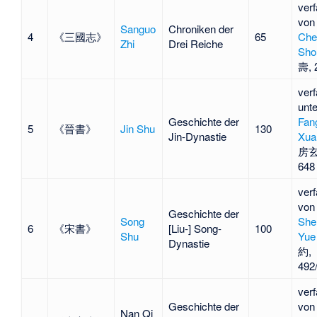
verf
von
Sanguo
Chroniken der
4
《三國志》
65
Che
Zhi
Drei Reiche
Sho
壽, 
verf
unte
Geschichte der
Fan
5
《晉書》
Jin Shu
130
Jin-Dynastie
Xua
房玄
648
verf
von
Geschichte der
Song
She
6
《宋書》
[Liu-] Song-
100
Shu
Yue
Dynastie
約,
492
verf
Geschichte der
von
Nan Qi