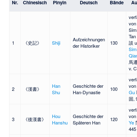
Nr.
Chinesisch
Pinyin
Deutsch
Bände
Au
verf
von
Sim
Ta
Aufzeichnungen
1
《史記》
Shiji
130
談 u
der Historiker
Sim
Qia
馬遷,
v. C
verf
Han
Geschichte der
vo
2
《漢書》
100
Shu
Han-Dynastie
Gu
固, 
verf
Hou
Geschichte der
vo
3
《後漢書》
120
Hanshu
Späteren Han
Ye
445