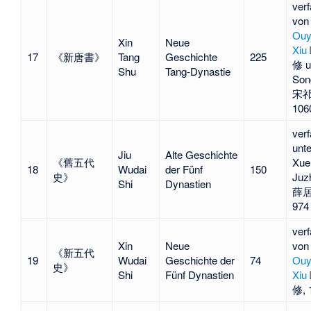
verf
von
Ouy
Xin
Neue
Xiu
17
《新唐書》
Tang
Geschichte
225
修 u
Shu
Tang-Dynastie
Son
宋祁
106
verf
unte
Jiu
Alte Geschichte
《舊五代
Xue
18
Wudai
der Fünf
150
史》
Juz
Shi
Dynastien
薛居
974
verf
Xin
Neue
von
《新五代
19
Wudai
Geschichte der
74
Ouy
史》
Shi
Fünf Dynastien
Xiu
修, 