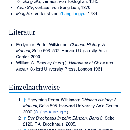
Song Shi
, verfasst von Toktoghan, 1345
Yuan Shi
, verfasst von Song Lian, 1370
Ming Shi
, verfasst von
Zhang Tingyu
, 1739
Literatur
Endymion Porter Wilkinson
:
Chinese History: A
Manual
, Seite 503–507. Harvard University Asia
Center, 2000.
William G. Beasley (Hrsg.):
Historians of China and
Japan
. Oxford University Press, London 1961
Einzelnachweise
↑
Endymion Porter Wilkinson:
Chinese History: A
Manual
, Seite 505. Harvard University Asia Center,
2000 (
Online-Auszug
).
↑
Der Brockhaus in zehn Bänden, Band 3
, Seite
2120. F.A. Brockhaus, 2005.
↑
Collectors’ Knowledge: What Is Kept, What Is