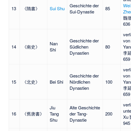
Geschichte der
Wei
13
《隋書》
Sui Shu
85
Sui-Dynastie
Zhe
魏徵
636
verf
Geschichte der
von 
Nan
14
《南史》
Südlichen
80
Yan
Shi
Dynastien
李延
659
verf
Geschichte der
von 
15
《北史》
Bei Shi
Nördlichen
100
Yan
Dynastien
李延
659
verf
Jiu
Alte Geschichte
unte
16
《舊唐書》
Tang
der Tang-
200
Xu
Shu
Dynastie
945