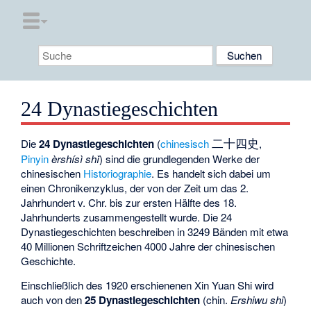
24 Dynastiegeschichten
二十四史
Die
24 Dynastiegeschichten
(
chinesisch
,
Pinyin
èrshísì shǐ
) sind die grundlegenden Werke der
chinesischen
Historiographie
. Es handelt sich dabei um
einen Chronikenzyklus, der von der Zeit um das 2.
Jahrhundert v. Chr. bis zur ersten Hälfte des 18.
Jahrhunderts zusammengestellt wurde. Die 24
Dynastiegeschichten beschreiben in 3249 Bänden mit etwa
40 Millionen Schriftzeichen 4000 Jahre der chinesischen
Geschichte.
Einschließlich des 1920 erschienenen
Xin Yuan Shi
wird
auch von den
25 Dynastiegeschichten
(chin.
Ershiwu shi
)