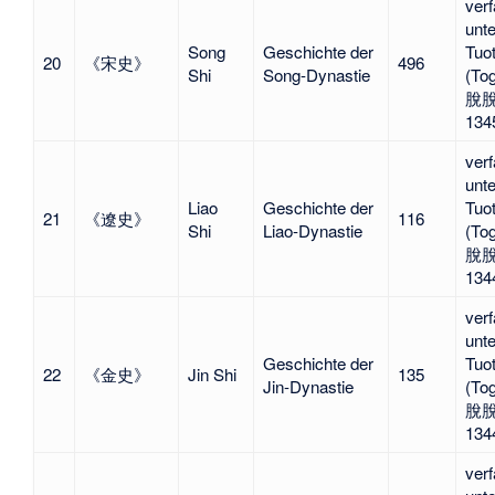
verf
unte
Song
Geschichte der
Tuo
20
《宋史》
496
Shi
Song-Dynastie
(Tog
脫脫
134
verf
unte
Liao
Geschichte der
Tuo
21
《遼史》
116
Shi
Liao-Dynastie
(Tog
脫脫
134
verf
unte
Geschichte der
Tuo
22
《金史》
Jin Shi
135
Jin-Dynastie
(Tog
脫脫
134
verf