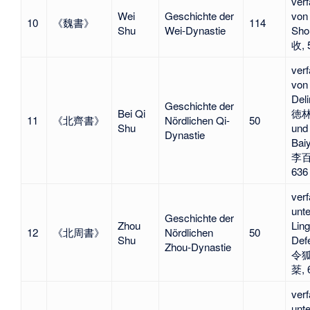
verf
Wei
Geschichte der
von
10
《魏書》
114
Shu
Wei-Dynastie
Sho
收, 
verf
von 
Del
Geschichte der
Bei Qi
徳
11
《北齊書》
Nördlichen Qi-
50
Shu
und 
Dynastie
Bai
李百
636
verf
unte
Geschichte der
Zhou
Lin
12
《北周書》
Nördlichen
50
Shu
Def
Zhou-Dynastie
令
棻, 
verf
unte