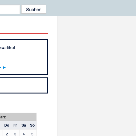
sartikel
►►
ärz
Do
Fr
Sa
So
2
3
4
5