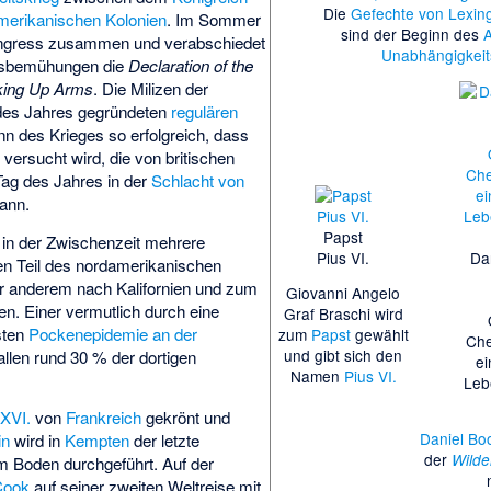
Die
Gefechte von Lexin
merikanischen Kolonien
. Im Sommer
sind der Beginn des
lkongress zusammen und verabschiedet
Unabhängigkeit
chsbemühungen die
Declaration of the
king Up Arms
. Die Milizen der
 des Jahres gegründeten
regulären
n des Krieges so erfolgreich, dass
s
versucht wird, die von britischen
Tag des Jahres in der
Schlacht von
ann.
Papst
in der Zwischenzeit mehrere
Pius VI.
Da
hen Teil des nordamerikanischen
er anderem nach Kalifornien und zum
Giovanni Angelo
en. Einer vermutlich durch eine
Graf Braschi wird
sten
Pockenepidemie an der
zum
Papst
gewählt
Che
und gibt sich den
allen rund 30 % der dortigen
ei
Namen
Pius VI.
Leb
 XVI.
von
Frankreich
gekrönt und
Daniel Bo
in
wird in
Kempten
der letzte
der
Wilde
 Boden durchgeführt. Auf der
Cook
auf seiner zweiten Weltreise mit