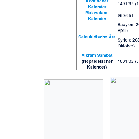
Koptischer
1491/92 (1
Kalender
Malayalam-
950/951
Kalender
Babylon: 
April)
Seleukidische Ära
Syrien: 20
Oktober)
Vikram Sambat
1831/32 (J
(Nepalesischer
Kalender)