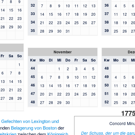
7
8
9
32
36
7
8
9
10
11
12
13
4
5
6
14
15
16
33
37
14
15
16
17
18
19
20
11
12
1
21
22
23
34
38
21
22
23
24
25
26
27
18
19
2
28
29
30
35
39
28
29
30
31
25
26
2
November
Dez
Fr
Sa
So
Kw
Mo
Di
Mi
Do
Fr
Sa
So
Kw
Mo
Di
Mi
1
44
48
1
2
3
4
5
6
7
8
45
49
6
7
8
9
10
11
12
4
5
6
13
14
15
46
50
13
14
15
16
17
18
19
11
12
1
20
21
22
47
51
20
21
22
23
24
25
26
18
19
2
27
28
29
48
52
27
28
29
30
25
26
2
177
n
Gefechten von Lexington und
Concord Min
genden
Belagerung von Boston
der
Der Schuss, der um die gan
itskrieg
zwischen dem
Königreich