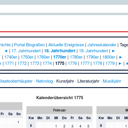
hichte
|
Portal Biografien
|
Aktuelle Ereignisse
|
Jahreskalender
|
Tage
◄
|
17. Jahrhundert
|
18. Jahrhundert
|
19. Jahrhundert
|
►
◄
|
1740er
|
1750er
|
1760er
|
1770er
|
1780er
|
1790er
|
1800er
|
►
◄
|
1771
|
1772
|
1773
|
1774
|
1775
|
1776
|
1777
|
1778
|
1779
|
►
|
Staatsoberhäupter
·
Nekrolog
·
Kunstjahr
·
Literaturjahr
·
Musikjahr
Kalenderübersicht 1775
Februar
M
Fr
Sa
So
Kw
Mo
Di
Mi
Do
Fr
Sa
So
Kw
Mo
Di
Mi
1
5
9
1
2
3
4
5
1