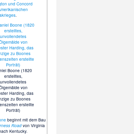
gton und Concord
Amerikanischen
skrieges
.
niel Boone (1820
erstelltes,
unvollendetes
Ölgemälde von
ster Harding, das
nzige zu Boones
enszeiten erstellte
Porträt)
one
beginnt mit dem Bau
von Virginia
rness Road
nach Kentucky.