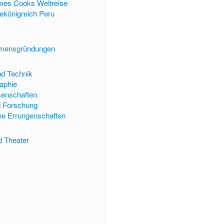
mes Cooks Weltreise
ekönigreich Peru
mensgründungen
nd Technik
raphie
senschaften
d Forschung
he Errungenschaften
d Theater
s