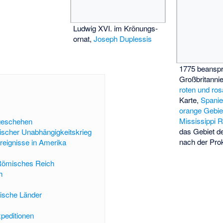
Ludwig XVI. im Krönungs­
ornat,
Joseph Duplessis
1775 beanspr
Großbritanni
roten und ro
Karte,
Spani
orange Gebie
Mississippi R
tgeschehen
das Gebiet d
scher Unabhängigkeitskrieg
nach der Pro
reignisse in Amerika
 Römisches Reich
h
ische Länder
peditionen