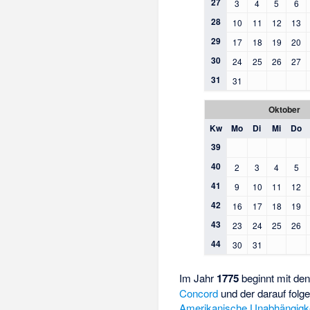
27
3
4
5
6
28
10
11
12
13
29
17
18
19
20
30
24
25
26
27
31
31
Oktober
Kw
Mo
Di
Mi
Do
39
40
2
3
4
5
41
9
10
11
12
42
16
17
18
19
43
23
24
25
26
44
30
31
Im Jahr
1775
beginnt mit de
Concord
und der darauf fol
Amerikanische Unabhängigke