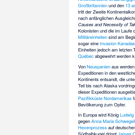
Großbritannien
und den
13 a
tritt der Zweite Kontinenta
nach anfänglichen Ausglei
Causes and Necessity of Ta
Kolonisten und die im Laufe
Militäreinheiten
sind am Begin
sogar eine
Invasion Kanada
Einheiten jedoch am letzten 
Québec
abgewehrt werden k
Von
Neuspanien
aus werden 
Expeditionen in den westlic
Kontinents entsandt, die unt
Teil bis nach Alaska vordring
dieser Expeditionen ausgelö
Pazifikküste Nordamerikas
f
Bevölkerung zum Opfer.
In Europa wird König
Ludwig
gegen
Anna Maria Schwegel
Hexenprozess
auf deutschem
Südhalbkugel dringt
James 