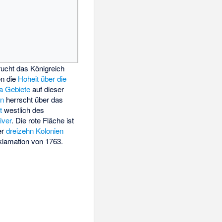
ucht das Königreich
en die
Hoheit über die
sa Gebiete
auf dieser
en
herrscht über das
t
westlich des
iver
. Die rote Fläche ist
er
dreizehn Kolonien
klamation von 1763.