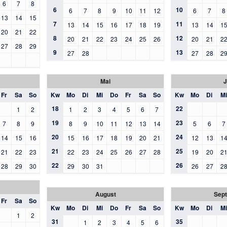
6
7
8
6
10
6
7
8
9
10
11
12
6
7
8
13
14
15
7
11
13
14
15
16
17
18
19
13
14
1
20
21
22
8
12
20
21
22
23
24
25
26
20
21
2
27
28
29
9
13
27
28
27
28
2
Mai
J
Fr
Sa
So
Kw
Mo
Di
Mi
Do
Fr
Sa
So
Kw
Mo
Di
Mi
18
22
1
2
1
2
3
4
5
6
7
19
23
7
8
9
8
9
10
11
12
13
14
5
6
7
20
24
14
15
16
15
16
17
18
19
20
21
12
13
1
21
25
21
22
23
22
23
24
25
26
27
28
19
20
2
22
26
28
29
30
29
30
31
26
27
2
August
Sep
Fr
Sa
So
Kw
Mo
Di
Mi
Do
Fr
Sa
So
Kw
Mo
Di
Mi
1
2
31
35
1
2
3
4
5
6