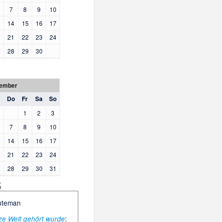
7
8
9
10
3
14
15
16
17
0
21
22
23
24
7
28
29
30
ember
Do
Fr
Sa
So
1
2
3
7
8
9
10
3
14
15
16
17
0
21
22
23
24
7
28
29
30
31
5
uteman
:
ze Welt gehört wurde