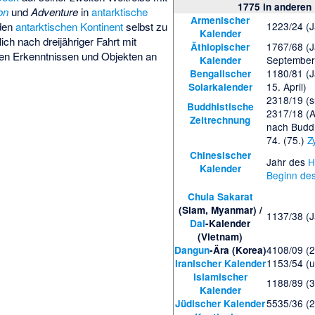
1775 in anderen
on
und
Adventure
in
antarktische
Armenischer
1223/24 (J
 den
antarktischen Kontinent
selbst zu
Kalender
ich nach dreijähriger Fahrt mit
1767/68 (J
Äthiopischer
hen Erkenntnissen und Objekten an
September
Kalender
1180/81 (J
Bengalischer
15. April)
Solarkalender
2318/19 (s
Buddhistische
2317/18 (A
Zeitrechnung
nach Bud
74. (75.)
Z
Chinesischer
Jahr des
H
Kalender
Beginn de
Chula Sakarat
(Siam, Myanmar) /
1137/38 (J
Dai
-Kalender
(Vietnam)
4108/09 (2
Dangun
-Ära (Korea)
1153/54 (
Iranischer Kalender
Islamischer
1188/89 (3
Kalender
5535/36 (2
Jüdischer Kalender