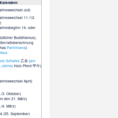
 Kalendern
ahreswechsel Juli)
ahreswechsel 11./12.
)
ahresbeginn 14. oder
üdlicher Buddhismus);
lternativberechnung
dhas
Parinirvana
)
yklus
olz-Schafes
乙未 (
am
s Jahres
Holz-Pferd 甲午)
ahreswechsel April)
./3. Oktober)
um den 21. März)
./4. März)
4./25. September)