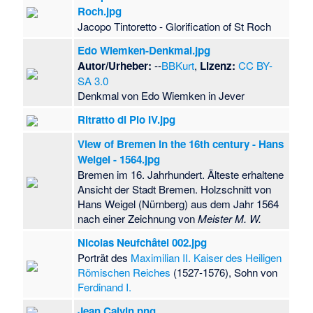
Roch.jpg
Jacopo Tintoretto - Glorification of St Roch
Edo Wiemken-Denkmal.jpg
Autor/Urheber:
--
BBKurt
,
Lizenz:
CC BY-
SA 3.0
Denkmal von Edo Wiemken in Jever
Ritratto di Pio IV.jpg
View of Bremen in the 16th century - Hans
Weigel - 1564.jpg
Bremen im 16. Jahrhundert. Älteste erhaltene
Ansicht der Stadt Bremen. Holzschnitt von
Hans Weigel (Nürnberg) aus dem Jahr 1564
nach einer Zeichnung von
Meister M. W.
Nicolas Neufchâtel 002.jpg
Porträt des
Maximilian II. Kaiser des Heiligen
Römischen Reiches
(1527-1576), Sohn von
Ferdinand I.
Jean Calvin.png