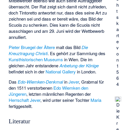
Mitbewerber ebenso wie auch seine Auftraggeber
h
überrascht. Der Rat zeigt sich damit nicht zufrieden,
t
doch Tintoretto antwortet nur, dass dies seine Art zu
s
zeichnen sei und dass er bereit wäre, das Bild der
k
Scuola zu schenken. Dies kann die Scuola nicht
a
ausschlagen und am 29. Juni wird der Wettbewerb
rt
annulliert.
e
Pieter Bruegel der Ältere
malt das Bild
Die
v
Kreuztragung Christi
. Es gehört zur Sammlung des
o
Kunsthistorischen Museums
in Wien. Die im
n
gleichen Jahr entstandene
Anbetung der Könige
1
befindet sich in der
National Gallery
in London.
5
6
Das
Edo-Wiemken-Denkmal
in
Jever
, Grabmal für
4
den 1511 verstorbenen
Edo Wiemken den
Jüngeren
, letzten männlichen Regenten der
Herrschaft Jever
, wird unter seiner Tochter
Maria
D
fertiggestellt.
ie
K
Literatur
r
e