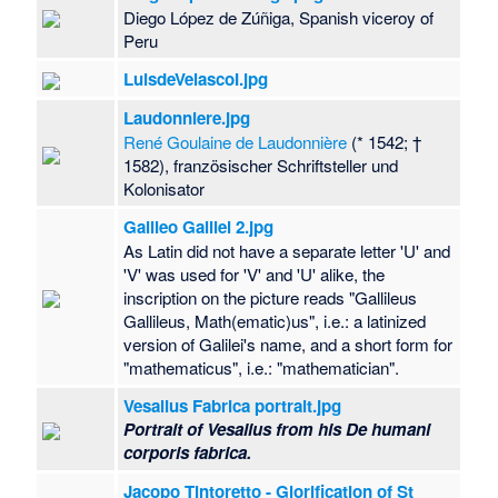
Diego López de Zúñiga, Spanish viceroy of
Peru
LuisdeVelascoI.jpg
Laudonniere.jpg
René Goulaine de Laudonnière
(* 1542; †
1582), französischer Schriftsteller und
Kolonisator
Galileo Galilei 2.jpg
As Latin did not have a separate letter 'U' and
'V' was used for 'V' and 'U' alike, the
inscription on the picture reads "Gallileus
Gallileus, Math(ematic)us", i.e.: a latinized
version of Galilei's name, and a short form for
"mathematicus", i.e.: "mathematician".
Vesalius Fabrica portrait.jpg
Portrait of Vesalius from his
De humani
corporis fabrica.
Jacopo Tintoretto - Glorification of St