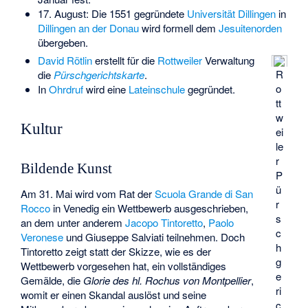
17. August: Die 1551 gegründete
Universität Dillingen
in
Dillingen an der Donau
wird formell dem
Jesuitenorden
übergeben.
David Rötlin
erstellt für die
Rottweiler
Verwaltung
R
die
Pürschgerichtskarte
.
o
In
Ohrdruf
wird eine
Lateinschule
gegründet.
tt
w
Kultur
ei
le
r
Bildende Kunst
P
ü
Am 31. Mai wird vom Rat der
Scuola Grande di San
r
Rocco
in Venedig ein Wettbewerb ausgeschrieben,
s
an dem unter anderem
Jacopo Tintoretto
,
Paolo
c
Veronese
und
Giuseppe Salviati
teilnehmen. Doch
h
Tintoretto zeigt statt der Skizze, wie es der
g
Wettbewerb vorgesehen hat, ein vollständiges
e
Gemälde, die
Glorie des hl. Rochus von Montpellier
,
ri
womit er einen Skandal auslöst und seine
c