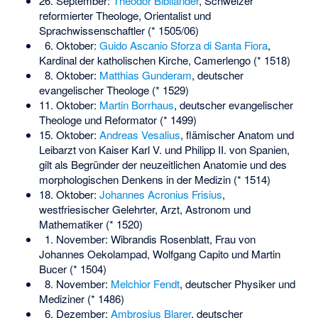
26. September:
Theodor Bibliander
, Schweizer
reformierter Theologe, Orientalist und
Sprachwissenschaftler (* 1505/06)
6. Oktober:
Guido Ascanio Sforza di Santa Fiora
,
Kardinal der katholischen Kirche, Camerlengo (* 1518)
8. Oktober:
Matthias Gunderam
, deutscher
evangelischer Theologe (* 1529)
11. Oktober:
Martin Borrhaus
, deutscher evangelischer
Theologe und Reformator (* 1499)
15. Oktober:
Andreas Vesalius
, flämischer Anatom und
Leibarzt von Kaiser Karl V. und Philipp II. von Spanien,
gilt als Begründer der neuzeitlichen Anatomie und des
morphologischen Denkens in der Medizin (* 1514)
18. Oktober:
Johannes Acronius Frisius
,
westfriesischer Gelehrter, Arzt, Astronom und
Mathematiker (* 1520)
1. November:
Wibrandis Rosenblatt
, Frau von
Johannes Oekolampad, Wolfgang Capito und Martin
Bucer (* 1504)
8. November:
Melchior Fendt
, deutscher Physiker und
Mediziner (* 1486)
6. Dezember:
Ambrosius Blarer
, deutscher