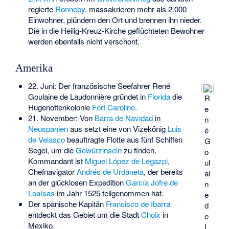
regierte
Ronneby
, massakrieren mehr als 2.000
Einwohner, plündern den Ort und brennen ihn nieder.
Die in die
Heilig-Kreuz-Kirche
geflüchteten Bewohner
werden ebenfalls nicht verschont.
Amerika
22. Juni: Der französische Seefahrer
René
Goulaine de Laudonnière
gründet in
Florida
die
R
Hugenottenkolonie
Fort Caroline
.
e
21. November: Von
Barra de Navidad
in
n
Neuspanien
aus setzt eine von Vizekönig
Luis
é
de Velasco
beauftragte Flotte aus fünf Schiffen
G
Segel, um die
Gewürzinseln
zu finden.
o
Kommandant ist
Miguel López de Legazpi
,
ul
Chefnavigator
Andrés de Urdaneta
, der bereits
ai
an der glücklosen Expedition
García Jofre de
n
Loaísas
im Jahr 1525 teilgenommen hat.
e
Der spanische Kapitän
Francisco de Ibarra
d
entdeckt das Gebiet um die Stadt
Choix
in
e
Mexiko.
L