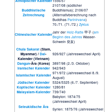
1556/57
Äthiopischer Kalender
2107/08 (südlicher
Buddhismus); 2106/07
Buddhistische
(Alternativberechnung nach
Zeitrechnung
Buddhas
Parinirvana
)
70./71. (71./72.)
Zyklus
Jahr der
Holz-Ratte
甲子 (
am
Chinesischer Kalender
Beginn des Jahres
Wasser-
Schwein 癸亥)
Chula Sakarat
(Siam,
926/927 (Jahreswechsel April)
Myanmar) /
Dai
-
Kalender (Vietnam)
3897/98 (2./3. Oktober)
Dangun
-Ära (Korea)
942/943
Iranischer Kalender
971/972 (Jahreswechsel 8./9.
Islamischer Kalender
August)
5324/5325 (6./7. September)
Jüdischer Kalender
1280/81
Koptischer Kalender
739/740
Malayalam-Kalender
Babylon: 1874/75
(Jahreswechsel April)
Seleukidische Ära
Syrien: 1875/76 (Jahreswechsel