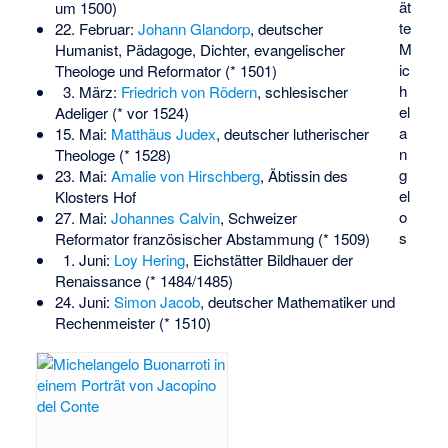
ät
um 1500)
te
22. Februar:
Johann Glandorp
, deutscher
M
Humanist, Pädagoge, Dichter, evangelischer
ic
Theologe und Reformator (* 1501)
h
3. März:
Friedrich von Rödern
, schlesischer
el
Adeliger (* vor 1524)
a
15. Mai:
Matthäus Judex
, deutscher lutherischer
n
Theologe (* 1528)
g
23. Mai:
Amalie von Hirschberg
, Äbtissin des
el
Klosters Hof
o
27. Mai:
Johannes Calvin
, Schweizer
s
Reformator französischer Abstammung (* 1509)
1. Juni:
Loy Hering
, Eichstätter Bildhauer der
Renaissance (* 1484/1485)
24. Juni:
Simon Jacob
, deutscher Mathematiker und
Rechenmeister (* 1510)