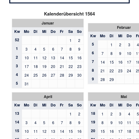
Kalenderübersicht 1564
Januar
Februar
Kw
Mo
Di
Mi
Do
Fr
Sa
So
Kw
Mo
Di
Mi
Do
F
52
1
2
5
1
2
3
1
3
4
5
6
7
8
9
6
7
8
9
10
1
2
10
11
12
13
14
15
16
7
14
15
16
17
1
3
17
18
19
20
21
22
23
8
21
22
23
24
2
4
24
25
26
27
28
29
30
9
28
29
5
31
April
Mai
Kw
Mo
Di
Mi
Do
Fr
Sa
So
Kw
Mo
Di
Mi
Do
F
13
18
1
2
1
2
3
4
14
19
3
4
5
6
7
8
9
8
9
10
11
1
15
20
10
11
12
13
14
15
16
15
16
17
18
1