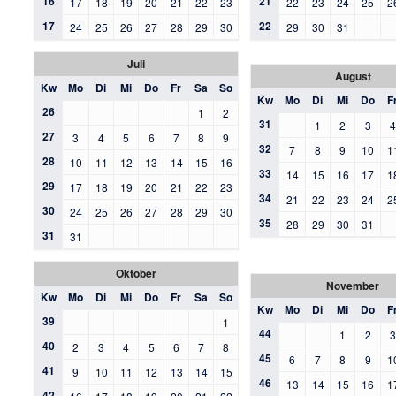
16
21
17
18
19
20
21
22
23
22
23
24
25
2
17
22
24
25
26
27
28
29
30
29
30
31
Juli
August
Kw
Mo
Di
Mi
Do
Fr
Sa
So
Kw
Mo
Di
Mi
Do
F
26
1
2
31
1
2
3
27
3
4
5
6
7
8
9
32
7
8
9
10
1
28
10
11
12
13
14
15
16
33
14
15
16
17
1
29
17
18
19
20
21
22
23
34
21
22
23
24
2
30
24
25
26
27
28
29
30
35
28
29
30
31
31
31
Oktober
November
Kw
Mo
Di
Mi
Do
Fr
Sa
So
Kw
Mo
Di
Mi
Do
F
39
1
44
1
2
40
2
3
4
5
6
7
8
45
6
7
8
9
1
41
9
10
11
12
13
14
15
46
13
14
15
16
1
42