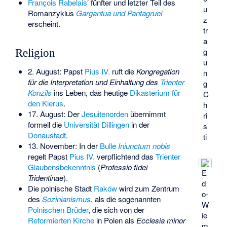
François Rabelais
’ fünfter und letzter Teil des
u
Romanzyklus
Gargantua und Pantagruel
z
erscheint.
tr
a
g
Religion
u
2. August: Papst
Pius IV.
ruft die
Kongregation
n
für die Interpretation und Einhaltung des
Trienter
g
Konzils
ins Leben, das heutige
Dikasterium für
C
den Klerus
.
h
17. August: Der
Jesuitenorden
übernimmt
ri
formell die
Universität Dillingen
in der
s
Donaustadt
.
ti
13. November: In der
Bulle
Iniunctum nobis
regelt Papst
Pius IV.
verpflichtend das
Trienter
Glaubensbekenntnis
(
Professio fidei
E
Tridentinae
).
d
Die polnische Stadt
Raków
wird zum Zentrum
o-
des
Sozinianismus
, als die sogenannten
W
Polnischen Brüder
, die sich von der
ie
Reformierten Kirche
in Polen als
Ecclesia minor
m