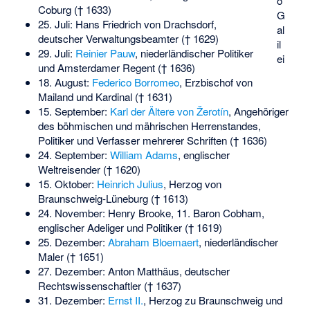
o
Coburg († 1633)
G
25. Juli:
Hans Friedrich von Drachsdorf
,
al
deutscher Verwaltungsbeamter († 1629)
il
29. Juli:
Reinier Pauw
, niederländischer Politiker
ei
und Amsterdamer Regent († 1636)
18. August:
Federico Borromeo
, Erzbischof von
Mailand und Kardinal († 1631)
15. September:
Karl der Ältere von Žerotín
, Angehöriger
des böhmischen und mährischen Herrenstandes,
Politiker und Verfasser mehrerer Schriften († 1636)
24. September:
William Adams
, englischer
Weltreisender († 1620)
15. Oktober:
Heinrich Julius
, Herzog von
Braunschweig-Lüneburg († 1613)
24. November:
Henry Brooke, 11. Baron Cobham
,
englischer Adeliger und Politiker († 1619)
25. Dezember:
Abraham Bloemaert
, niederländischer
Maler († 1651)
27. Dezember:
Anton Matthäus
, deutscher
Rechtswissenschaftler († 1637)
31. Dezember:
Ernst II.
, Herzog zu Braunschweig und