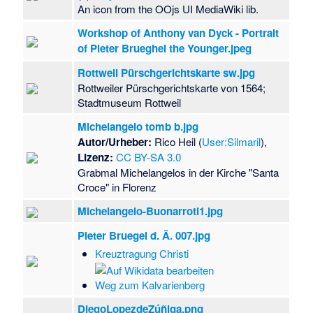
An icon from the OOjs UI MediaWiki lib.
Workshop of Anthony van Dyck - Portrait
of Pieter Brueghel the Younger.jpeg
Rottweil Pürschgerichtskarte sw.jpg
Rottweiler Pürschgerichtskarte von 1564;
Stadtmuseum Rottweil
Michelangelo tomb b.jpg
Autor/Urheber:
Rico Heil (
User:Silmaril
),
Lizenz:
CC BY-SA 3.0
Grabmal Michelangelos in der Kirche "Santa
Croce" in Florenz
Michelangelo-Buonarroti1.jpg
Pieter Bruegel d. Ä. 007.jpg
Kreuztragung Christi
Weg zum Kalvarienberg
DiegoLopezdeZúñiga.png