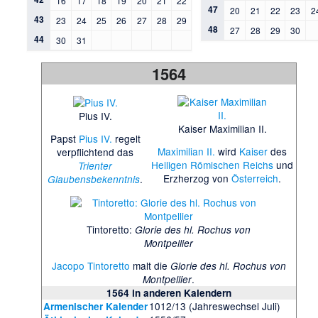
16
17
18
19
20
21
22
47
20
21
22
23
2
43
23
24
25
26
27
28
29
48
27
28
29
30
44
30
31
1564
Pius IV.
Kaiser Maximilian II.
Papst
Pius IV.
regelt
Maximilian II.
wird
Kaiser
des
verpflichtend das
Heiligen Römischen Reichs
und
Trienter
Erzherzog von
Österreich
.
.
Glaubensbekenntnis
Tintoretto:
Glorie des hl. Rochus von
Montpellier
Jacopo Tintoretto
malt die
Glorie des hl. Rochus von
.
Montpellier
1564 in anderen Kalendern
1012/13 (Jahreswechsel Juli)
Armenischer Kalender