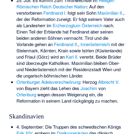
25. Juli: Es kommt zum Thronwechsel im
Heiligen
Römischen Reich Deutscher Nation
: Auf den
verstorbenen
Ferdinand I.
folgt sein Sohn
Maximilian II.
,
der der Reformation zuneigt. Er folgt seinem Vater auch
als Landesherr im
Erzherzogtum Österreich
nach.
Einen Teil der Erblande hat Ferdinand aber seinen
beiden anderen Söhnen vermacht.
Tirol und die
Vorlande
gehen an
Ferdinand II.
,
Innerösterreich
mit der
Steiermark, Kärnten, Krain sowie Istrien (Küstenlande)
und Friaul (Görz) wird an
Karl II.
vererbt. Beide Brüder
sind überzeugte Katholiken. Maximilian bleiben Ober-
und Niederösterreich mit der Residenzstadt Wien und
die ungarisch-böhmischen Länder.
Ortenburger Adelsverschwörung
: Herzog
Albrecht V.
von Bayern zieht das Lehen des
Joachim
von
Ortenburg
wegen dessen Weigerung ein, die
Reformation in seinem Land rückgängig zu machen.
Skandinavien
4. September: Die Truppen des schwedischen Königs
Erik XIV.
erobern im
Dreikronenkrieg
das dänisch