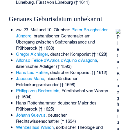
Lüneburg, Fürst von Lüneburg († 1611)
Genaues Geburtsdatum unbekannt
zw. 23. Mai und 10. Oktober:
Pieter Brueghel der
Jüngere
, brabantischer Genremaler am
P
Übergang zwischen Spätrenaissance und
i
Frühbarock († 1638)
e
Gregor Aichinger
, deutscher Komponist († 1628)
t
Alfonso Felice d’Avalos d’Aquino d’Aragona
,
e
italienischer Adeliger († 1593)
r
Hans Leo Haßler
, deutscher Komponist († 1612)
B
Jacques Mahu
, niederländischer
r
Entdeckungsreisender († 1598)
u
Philipp von Rodenstein
, Fürstbischof von Worms
e
(† 1604)
g
Hans Rottenhammer
, deutscher Maler des
h
Frühbarock († 1625)
e
Johann Suevus
, deutscher
l
Rechtswissenschaftler († 1634)
d
Wenzeslaus Warich
, sorbischer Theologe und
e