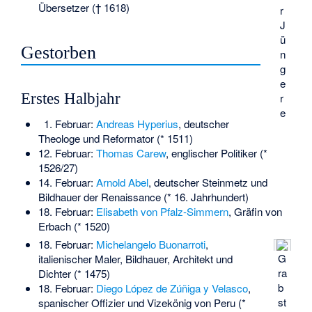
Übersetzer († 1618)
r
J
ü
Gestorben
n
g
e
Erstes Halbjahr
r
e
1. Februar:
Andreas Hyperius
, deutscher
Theologe und Reformator (* 1511)
12. Februar:
Thomas Carew
, englischer Politiker (*
1526/27)
14. Februar:
Arnold Abel
, deutscher Steinmetz und
Bildhauer der Renaissance (* 16. Jahrhundert)
18. Februar:
Elisabeth von Pfalz-Simmern
, Gräfin von
Erbach (* 1520)
18. Februar:
Michelangelo Buonarroti
,
G
italienischer Maler, Bildhauer, Architekt und
ra
Dichter (* 1475)
b
18. Februar:
Diego López de Zúñiga y Velasco
,
st
spanischer Offizier und Vizekönig von Peru (*