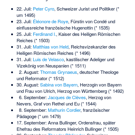
22. Juli:
Peter Cyro
, Schweizer Jurist und Politiker (*
um 1495)
23. Juli:
Éléonore de Roye
, Fürstin von Condé und
einflussreiche französische Hugenottin (* 1535)
25. Juli:
Ferdinand I.
, Kaiser des Heiligen Römischen
Reiches (* 1503)
31. Juli:
Matthias von Held
, Reichsvizekanzler des
Heiligen Römischen Reiches (* 1496)
31. Juli:
Luis de Velasco
, kastilischer Adeliger und
Vizekönig von Neuspanien (* 1511)
2. August:
Thomas Grynaeus
, deutscher Theologe
und Reformator (* 1512)
30. August:
Sabina von Bayern
, Herzogin von Bayern
und Frau von Ulrich, Herzog von Württemberg (* 1492)
6. September:
Jacques de Clèves
, Herzog von
Nevers, Graf von Rethel und Eu (* 1544)
8. September:
Mathurin Cordier
, französischer
Pädagoge (* um 1479)
17. September:
Anna Bullinger
, Ordensfrau, später
Ehefrau des Reformators Heinrich Bullinger (* 1505)