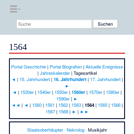
1564
Portal Geschichte
|
Portal Biografien
|
Aktuelle Ereignisse
|
Jahreskalender
|
Tagesartikel
◄
|
15. Jahrhundert
|
16. Jahrhundert
|
17. Jahrhundert
|
►
◄
|
1530er
|
1540er
|
1550er
|
1560er
|
1570er
|
1580er
|
1590er
|
►
◄◄
|
◄
|
1560
|
1561
|
1562
|
1563
|
1564
|
1565
|
1566
|
1567
|
1568
|
►
|
►►
Staatsoberhäupter
·
Nekrolog
·
Musikjahr