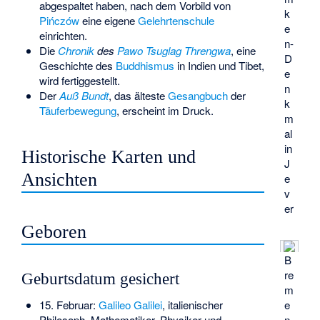
abgespaltet haben, nach dem Vorbild von
k
Pińczów
eine eigene
Gelehrtenschule
e
einrichten.
n-
Die
Chronik
des
Pawo Tsuglag Threngwa
, eine
D
Geschichte des
Buddhismus
in Indien und Tibet,
e
wird fertiggestellt.
n
Der
Auß Bundt
, das älteste
Gesangbuch
der
k
Täuferbewegung
, erscheint im Druck.
m
al
in
Historische Karten und
J
Ansichten
e
v
er
Geboren
B
re
Geburtsdatum gesichert
m
e
15. Februar:
Galileo Galilei
, italienischer
n
Philosoph, Mathematiker, Physiker und