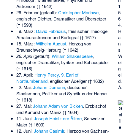
1
Astronom († 1642)
5
26. Februar (getauft):
Christopher Marlowe
,
6
englischer Dichter, Dramatiker und Übersetzer
4,
(† 1593)
H
9. März:
David Fabricius
, friesischer Theologe,
a
Amateurastronom und Kartograf († 1617)
n
15. März:
Wilhelm August
, Herzog von
s
Braunschweig-Harburg († 1642)
W
26. April
(getauft):
William Shakespeare
,
ei
englischer Dramatiker, Lyriker und Schauspieler
g
(† 1616)
el
27. April:
Henry Percy, 9. Earl of
d.
Northumberland
, englischer Adeliger († 1632)
Ä.
2. Mai:
Johann Domann
, deutscher
Staatsmann, Politiker und Syndikus der Hanse
(† 1618)
27. Mai:
Johann Adam von Bicken
, Erzbischof
G
und Kurfürst von Mainz († 1604)
al
11. Juni:
Joseph Heintz der Ältere
, Schweizer
il
Maler († 1609)
e
12. Juni:
Johann Casimir
, Herzog von Sachsen-