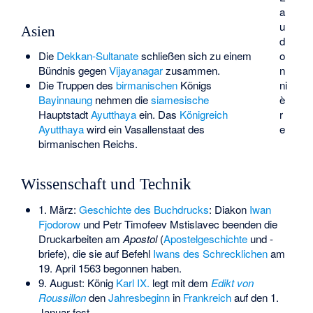
a
u
Asien
d
Die
Dekkan-Sultanate
schließen sich zu einem
o
Bündnis gegen
Vijayanagar
zusammen.
n
Die Truppen des
birmanischen
Königs
ni
Bayinnaung
nehmen die
siamesische
è
Hauptstadt
Ayutthaya
ein. Das
Königreich
r
Ayutthaya
wird ein Vasallenstaat des
e
birmanischen Reichs.
Wissenschaft und Technik
1. März:
Geschichte des Buchdrucks
: Diakon
Iwan
Fjodorow
und
Petr Timofeev Mstislavec
beenden die
Druckarbeiten
am
Apostol
(
Apostelgeschichte
und -
briefe), die sie auf Befehl
Iwans des Schrecklichen
am
19. April 1563 begonnen haben.
9. August: König
Karl IX.
legt mit dem
Edikt von
Roussillon
den
Jahresbeginn
in
Frankreich
auf den 1.
Januar fest.