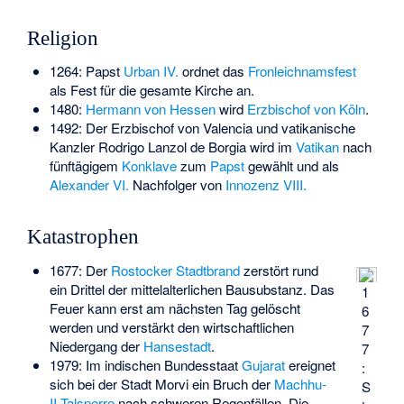
Religion
1264: Papst
Urban IV.
ordnet das
Fronleichnamsfest
als Fest für die gesamte Kirche an.
1480:
Hermann von Hessen
wird
Erzbischof von Köln
.
1492: Der Erzbischof von Valencia und vatikanische
Kanzler Rodrigo Lanzol de Borgia wird im
Vatikan
nach
fünftägigem
Konklave
zum
Papst
gewählt und als
Alexander VI.
Nachfolger von
Innozenz VIII.
Katastrophen
1677: Der
Rostocker Stadtbrand
zerstört rund
ein Drittel der mittelalterlichen Bausubstanz. Das
1
Feuer kann erst am nächsten Tag gelöscht
6
werden und verstärkt den wirtschaftlichen
7
Niedergang der
Hansestadt
.
7
1979: Im indischen Bundesstaat
Gujarat
ereignet
:
sich bei der Stadt Morvi ein Bruch der
Machhu-
S
II
-
Talsperre
nach schweren Regenfällen. Die