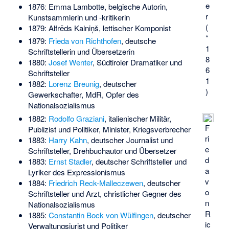
e
1876ː
Emma Lambotte
, belgische Autorin,
r
Kunstsammlerin und -kritikerin
(
1879:
Alfrēds Kalniņš
, lettischer Komponist
*
1879:
Frieda von Richthofen
, deutsche
1
Schriftstellerin und Übersetzerin
8
1880:
Josef Wenter
, Südtiroler Dramatiker und
6
Schriftsteller
1
1882:
Lorenz Breunig
, deutscher
)
Gewerkschafter, MdR, Opfer des
Nationalsozialismus
1882:
Rodolfo Graziani
, italienischer Militär,
F
Publizist und Politiker, Minister, Kriegsverbrecher
ri
1883:
Harry Kahn
, deutscher Journalist und
e
Schriftsteller, Drehbuchautor und Übersetzer
d
1883:
Ernst Stadler
, deutscher Schriftsteller und
a
Lyriker des Expressionismus
v
1884:
Friedrich Reck-Malleczewen
, deutscher
o
Schriftsteller und Arzt, christlicher Gegner des
n
Nationalsozialismus
R
1885:
Constantin Bock von Wülfingen
, deutscher
ic
Verwaltungsjurist und Politiker