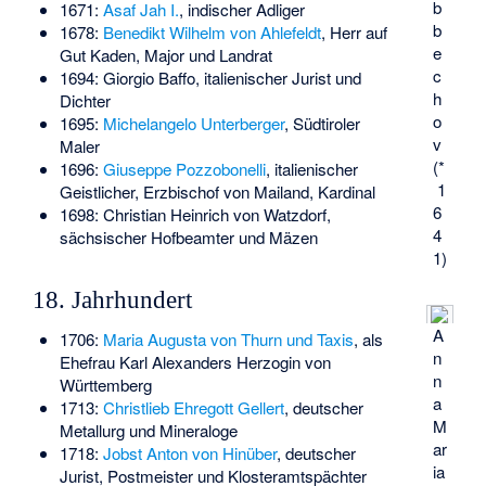
b
1671:
Asaf Jah I.
, indischer Adliger
b
1678:
Benedikt Wilhelm von Ahlefeldt
, Herr auf
e
Gut Kaden, Major und Landrat
c
1694:
Giorgio Baffo
, italienischer Jurist und
h
Dichter
o
1695:
Michelangelo Unterberger
, Südtiroler
v
Maler
(*
1696:
Giuseppe Pozzobonelli
, italienischer
1
Geistlicher, Erzbischof von Mailand, Kardinal
6
1698:
Christian Heinrich von Watzdorf
,
4
sächsischer Hofbeamter und Mäzen
1)
18. Jahrhundert
A
1706:
Maria Augusta von Thurn und Taxis
, als
n
Ehefrau Karl Alexanders Herzogin von
n
Württemberg
a
1713:
Christlieb Ehregott Gellert
, deutscher
M
Metallurg und Mineraloge
ar
1718:
Jobst Anton von Hinüber
, deutscher
ia
Jurist, Postmeister und Klosteramtspächter