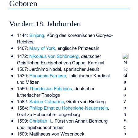
Geboren
Vor dem 18. Jahrhundert
1144:
Sinjong
, König des koreanischen Goryeo-
Reiches
1467:
Mary of York
, englische Prinzessin
1472:
Nikolaus von Schönberg
, deutscher
N
Geistlicher, Erzbischof von Capua, Kardinal
ik
1507:
Jerónimo Nadal
, spanischer Jesuit
ol
1530:
Ranuccio Farnese
, italienischer Kardinal
a
und Mäzen
u
1560:
Theodosius Fabricius
, deutscher
s
lutherischer Theologe
v
1582:
Sabina Catharina
, Gräfin von Rietberg
o
1584:
Philipp Ernst zu Hohenlohe-Neuenstein
,
n
Graf zu Hohenlohe-Langenburg
S
1599:
Christian II.
, Fürst von Anhalt-Bernburg
c
und Tagebuchschreiber
h
1600:
Matthaeus von Wesenbeck
,