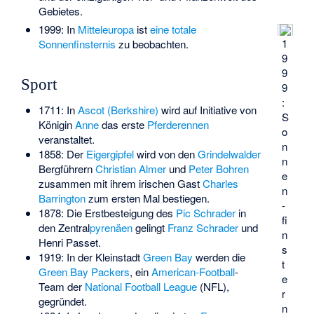
Gebietes.
1999: In
Mitteleuropa
ist
eine totale
1
Sonnenfinsternis
zu beobachten.
9
9
Sport
9
:
1711: In
Ascot (Berkshire)
wird auf Initiative von
S
Königin
Anne
das erste
Pferderennen
o
veranstaltet.
n
1858: Der
Eigergipfel
wird von den
Grindelwalder
n
Bergführern
Christian Almer
und
Peter Bohren
e
zusammen mit ihrem irischen Gast
Charles
n
Barrington
zum ersten Mal bestiegen.
­
1878: Die Erstbesteigung des
Pic Schrader
in
fi
den Zentral
pyrenäen
gelingt
Franz Schrader
und
n
Henri Passet.
s
1919: In der Kleinstadt
Green Bay
werden die
t
Green Bay Packers
, ein
American-Football
-
e
Team der
National Football League
(NFL),
r
gegründet.
n