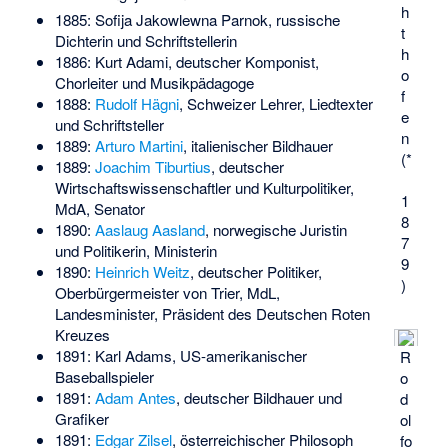
h
1885:
Sofija Jakowlewna Parnok
, russische
t
Dichterin und Schriftstellerin
h
1886:
Kurt Adami
, deutscher Komponist,
o
Chorleiter und Musikpädagoge
f
1888:
Rudolf Hägni
, Schweizer Lehrer, Liedtexter
e
und Schriftsteller
n
1889:
Arturo Martini
, italienischer Bildhauer
(*
1889:
Joachim Tiburtius
, deutscher
Wirtschaftswissenschaftler und Kulturpolitiker,
1
MdA, Senator
8
1890:
Aaslaug Aasland
, norwegische Juristin
7
und Politikerin, Ministerin
9
1890:
Heinrich Weitz
, deutscher Politiker,
)
Oberbürgermeister von Trier, MdL,
Landesminister, Präsident des Deutschen Roten
Kreuzes
1891:
Karl Adams
, US-amerikanischer
R
Baseballspieler
o
1891:
Adam Antes
, deutscher Bildhauer und
d
Grafiker
ol
1891:
Edgar Zilsel
, österreichischer Philosoph
fo