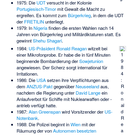
1975: Die
UDT
versucht in der Kolonie
Portugiesisch-Timor
mit Gewalt die Macht zu
ergreifen. Es kommt zum
Bürgerkrieg
, in dem die UDT
der
FRETILIN
unterliegt.
1979: In
Nigeria
finden die ersten Wahlen nach 14
Jahren von Bürgerkrieg und Militärdiktaturen statt. Es
gewinnt
Shehu Shagari
.
1984:
US-Präsident
Ronald Reagan
witzelt bei
1
einer Mikrofonprobe. Er habe die in
fünf Minuten
9
beginnende Bombardierung
der
Sowjetunion
8
angewiesen. Der Scherz sorgt international für
4
Irritationen.
:
1986: Die
USA
setzen ihre Verpflichtungen aus
R
dem
ANZUS-Pakt
gegenüber
Neuseeland
aus,
o
nachdem die Regierung unter
David Lange
ein
n
Anlaufverbot für Schiffe mit Nuklearwaffen oder -
al
antrieb verfügt hatte.
d
1987:
Alan Greenspan
wird Vorsitzender der
US-
R
Notenbank
.
e
1988: Die Polizei beginnt in
Wien
mit der
a
Räumung der von
Autonomen
besetzten