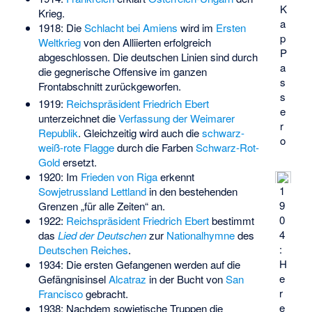
K
Krieg.
a
1918: Die
Schlacht bei Amiens
wird im
Ersten
p
Weltkrieg
von den Alliierten erfolgreich
P
abgeschlossen. Die deutschen Linien sind durch
a
die gegnerische Offensive im ganzen
s
Frontabschnitt zurückgeworfen.
s
1919:
Reichspräsident
Friedrich Ebert
e
unterzeichnet die
Verfassung der Weimarer
r
Republik
. Gleichzeitig wird auch die
schwarz-
o
weiß-rote
Flagge
durch die Farben
Schwarz-Rot-
Gold
ersetzt.
1920: Im
Frieden von Riga
erkennt
1
Sowjetrussland
Lettland
in den bestehenden
9
Grenzen „für alle Zeiten“ an.
0
1922:
Reichspräsident
Friedrich Ebert
bestimmt
4
das
Lied der Deutschen
zur
Nationalhymne
des
:
Deutschen Reiches
.
H
1934: Die ersten Gefangenen werden auf die
e
Gefängnisinsel
Alcatraz
in der Bucht von
San
r
Francisco
gebracht.
e
1938: Nachdem sowjetische Truppen die