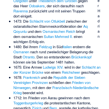
e
Ostgoten
unter
Theoderich dem Großen
gegen
r
das Heer
Odoakers
, der sich daraufhin nach
H
Ravenna
zurückzieht und mit seinen Truppen
a
dort einigelt.
d
1473: Die
Schlacht von Otlukbeli
zwischen der
ri
ostanatolischen Stammeskonföderation der
Aq
a
Qoyunlu
und dem
Osmanischen Reich
bringt
n
dem osmanischen
Sultan
Mehmed II.
einen
wichtigen Erfolg ein.
1480: Bei ihrem
Feldzug
in Süd
italien
erobern die
Osmanen
nach rund zweiwöchiger Belagerung die
Stadt
Otranto
. Den so entstandenen
Brückenkopf
können sie bis September 1481 halten.
1675: Eine Armee
Ludwigs XIV.
wird in der
Schlacht an
der Konzer Brücke
von einem
Reichsheer
geschlagen.
1678:
Frankreich
und die
Republik der Sieben
Vereinigten Provinzen
schließen den
Frieden von
Nimwegen
, mit dem der
Französisch-Niederländische
Krieg
beendet wird.
1712: Im Frieden von Aarau gewinnen nach dem
Toggenburgerkrieg
die protestantischen Kantone,
namentlich
Zürich
und
Bern
, anstelle der katholischen