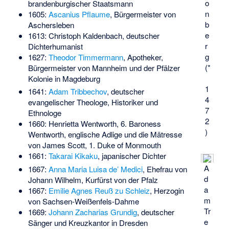
o
brandenburgischer Staatsmann
n
1605:
Ascanius Pflaume
, Bürgermeister von
b
Aschersleben
e
1613:
Christoph Kaldenbach
, deutscher
r
Dichterhumanist
g
1627:
Theodor Timmermann
, Apotheker,
(*
Bürgermeister von Mannheim und der Pfälzer
Kolonie in Magdeburg
1
1641:
Adam Tribbechov
, deutscher
4
evangelischer Theologe, Historiker und
7
Ethnologe
2
1660:
Henrietta Wentworth, 6. Baroness
)
Wentworth
, englische Adlige und die Mätresse
von James Scott, 1. Duke of Monmouth
1661:
Takarai Kikaku
, japanischer Dichter
A
1667:
Anna Maria Luisa de’ Medici
, Ehefrau von
d
Johann Wilhelm, Kurfürst von der Pfalz
a
1667:
Emilie Agnes Reuß zu Schleiz
, Herzogin
m
von Sachsen-Weißenfels-Dahme
Tr
1669:
Johann Zacharias Grundig
, deutscher
e
Sänger und Kreuzkantor in Dresden