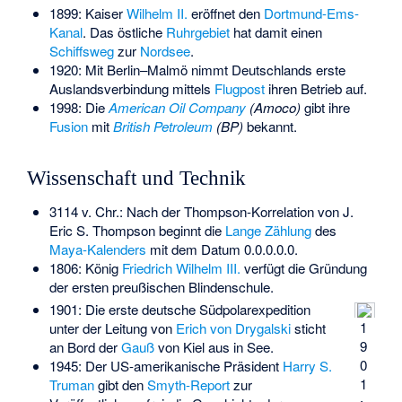
1899: Kaiser
Wilhelm II.
eröffnet den
Dortmund-Ems-
Kanal
. Das östliche
Ruhrgebiet
hat damit einen
Schiffsweg
zur
Nordsee
.
1920: Mit Berlin–Malmö nimmt Deutschlands erste
Auslandsverbindung mittels
Flugpost
ihren Betrieb auf.
1998: Die
American Oil Company
(Amoco)
gibt ihre
Fusion
mit
British Petroleum
(BP)
bekannt.
Wissenschaft und Technik
3114 v. Chr.: Nach der Thompson-Korrelation von J.
Eric S. Thompson beginnt die
Lange Zählung
des
Maya-Kalenders
mit dem Datum 0.0.0.0.0.
1806: König
Friedrich Wilhelm III.
verfügt die Gründung
der ersten preußischen Blindenschule.
1901: Die erste deutsche Südpolarexpedition
1
unter der Leitung von
Erich von Drygalski
sticht
9
an Bord der
Gauß
von Kiel aus in See.
0
1945: Der US-amerikanische Präsident
Harry S.
1
Truman
gibt den
Smyth-Report
zur