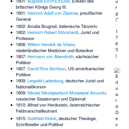
1801:
Auguste Emma d’Este
, Enkelin des
u
britischen Königs Georg III.
r
1801:
Heinrich Adolf von Zastrow
, preußischer
g
General
(*
1802:
Amalia Brugnoli
, italienische Tänzerin
1
1802:
Heinrich Robert Stöckhardt
, Jurist und
7
Professor
6
1806:
Willem Hendrik de Vriese
,
3
niederländischer Mediziner und Botaniker
)
1807:
Hermann von Abendroth
, sächsischer
Politiker
1807:
David Rice Atchison
, US-amerikanischer
Politiker
E
1809:
Leopold Ladenburg
, deutscher Jurist und
d
Nationalökonom
u
1809:
Nikolai Nikolajewitsch Murawjow-Amurski
,
a
russischer Staatsmann und Diplomat
r
1810:
Alfred von Henikstein
, österreichischer
d
Feldmarschallleutnant
D
1815:
Gottfried Kinkel
, deutscher Theologe,
e
Schriftsteller und Politiker
v