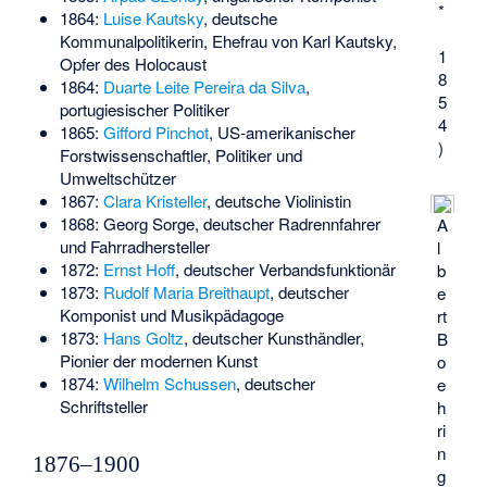
*
1864:
Luise Kautsky
, deutsche
Kommunalpolitikerin, Ehefrau von Karl Kautsky,
1
Opfer des Holocaust
8
1864:
Duarte Leite Pereira da Silva
,
5
portugiesischer Politiker
4
1865:
Gifford Pinchot
, US-amerikanischer
)
Forstwissenschaftler, Politiker und
Umweltschützer
1867:
Clara Kristeller
, deutsche Violinistin
1868:
Georg Sorge
, deutscher Radrennfahrer
A
und Fahrradhersteller
l
1872:
Ernst Hoff
, deutscher Verbandsfunktionär
b
1873:
Rudolf Maria Breithaupt
, deutscher
e
Komponist und Musikpädagoge
rt
1873:
Hans Goltz
, deutscher Kunsthändler,
B
Pionier der modernen Kunst
o
1874:
Wilhelm Schussen
, deutscher
e
Schriftsteller
h
ri
n
1876–1900
g