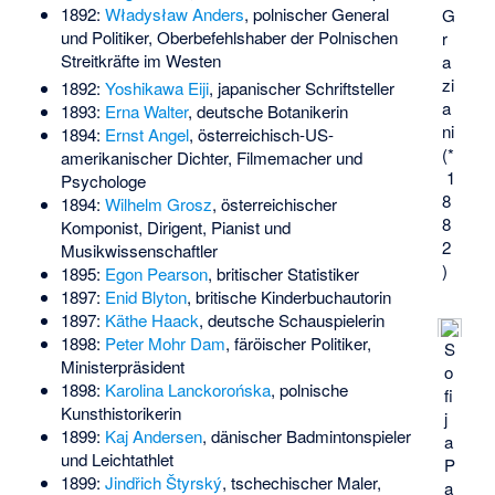
1892:
Władysław Anders
, polnischer General
G
und Politiker, Oberbefehlshaber der Polnischen
r
Streitkräfte im Westen
a
zi
1892:
Yoshikawa Eiji
, japanischer Schriftsteller
a
1893:
Erna Walter
, deutsche Botanikerin
ni
1894:
Ernst Angel
, österreichisch-US-
(*
amerikanischer Dichter, Filmemacher und
1
Psychologe
8
1894:
Wilhelm Grosz
, österreichischer
8
Komponist, Dirigent, Pianist und
2
Musikwissenschaftler
)
1895:
Egon Pearson
, britischer Statistiker
1897:
Enid Blyton
, britische Kinderbuchautorin
1897:
Käthe Haack
, deutsche Schauspielerin
1898:
Peter Mohr Dam
, färöischer Politiker,
S
Ministerpräsident
o
1898:
Karolina Lanckorońska
, polnische
fi
Kunsthistorikerin
j
1899:
Kaj Andersen
, dänischer Badmintonspieler
a
und Leichtathlet
P
1899:
Jindřich Štyrský
, tschechischer Maler,
a