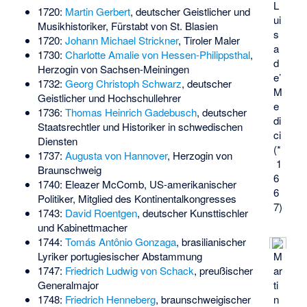
L
1720:
Martin Gerbert
, deutscher Geistlicher und
ui
Musikhistoriker, Fürstabt von St. Blasien
s
1720:
Johann Michael Strickner
, Tiroler Maler
a
1730:
Charlotte Amalie von Hessen-Philippsthal
,
d
Herzogin von Sachsen-Meiningen
e’
1732:
Georg Christoph Schwarz
, deutscher
M
Geistlicher und Hochschullehrer
e
1736:
Thomas Heinrich Gadebusch
, deutscher
di
Staatsrechtler und Historiker in schwedischen
ci
Diensten
(*
1737:
Augusta von Hannover
, Herzogin von
1
Braunschweig
6
1740:
Eleazer McComb
, US-amerikanischer
6
Politiker, Mitglied des Kontinentalkongresses
7)
1743:
David Roentgen
, deutscher Kunsttischler
und Kabinettmacher
1744:
Tomás Antônio Gonzaga
, brasilianischer
M
Lyriker portugiesischer Abstammung
ar
1747:
Friedrich Ludwig von Schack
, preußischer
ti
Generalmajor
n
1748:
Friedrich Henneberg
, braunschweigischer