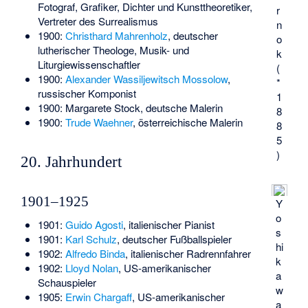
Fotograf, Grafiker, Dichter und Kunsttheoretiker,
r
Vertreter des Surrealismus
n
1900:
Christhard Mahrenholz
, deutscher
o
lutherischer Theologe, Musik- und
k
Liturgiewissenschaftler
(
1900:
Alexander Wassiljewitsch Mossolow
,
*
russischer Komponist
1
1900:
Margarete Stock
, deutsche Malerin
8
1900:
Trude Waehner
, österreichische Malerin
8
5
)
20. Jahrhundert
1901–1925
Y
o
1901:
Guido Agosti
, italienischer Pianist
s
1901:
Karl Schulz
, deutscher Fußballspieler
hi
1902:
Alfredo Binda
, italienischer Radrennfahrer
k
1902:
Lloyd Nolan
, US-amerikanischer
a
Schauspieler
w
1905:
Erwin Chargaff
, US-amerikanischer
a