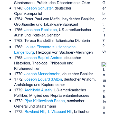
G
Staatsmann, Präfekt des Départements Oker
er
1748:
Joseph Schuster
, deutscher
b
Opernkomponist
er
1754:
Peter Paul von Maffei
, bayrischer Bankier,
t
Großhändler und Tabakwarenfabrikant
(*
1756:
Jonathan Robinson
, US-amerikanischer
1
Jurist und Politiker, Senator
7
1763:
Teresa Bandettini
, italienische Dichterin
2
1763:
Louise Eleonore zu Hohenlohe-
0)
Langenburg
, Herzogin von Sachsen-Meiningen
1768:
Johann Baptist Andres
, deutscher
Historiker, Theologe, Philosoph und
Kirchenrechtler
L
1770:
Joseph Mendelssohn
, deutscher Bankier
o
1772:
Joseph Eduard d’Alton
, deutscher Anatom,
ui
Archäologe und Kupferstecher
s
1772:
Archibald Austin
, US-amerikanischer
e
Politiker, Mitglied des Repräsentantenhauses
E
1772:
Pjotr Kirillowitsch Essen
, russischer
le
General und Staatsmann
o
1772:
Rowland Hill, 1. Viscount Hill
, britischer
n