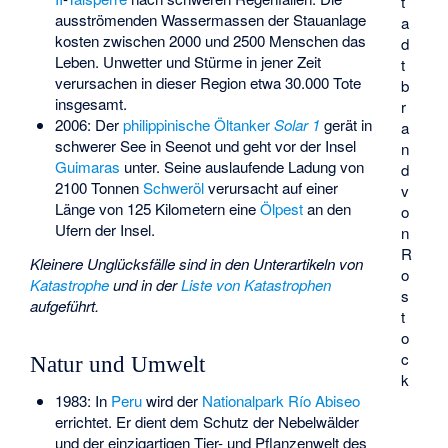
t
ausströmenden Wassermassen der Stauanlage
a
kosten zwischen 2000 und 2500 Menschen das
d
Leben. Unwetter und Stürme in jener Zeit
t
verursachen in dieser Region etwa 30.000 Tote
b
insgesamt.
r
2006: Der
philippinische
Öltanker
Solar 1
gerät in
a
schwerer See in Seenot und geht vor der Insel
n
Guimaras
unter. Seine auslaufende Ladung von
d
2100 Tonnen
Schweröl
verursacht auf einer
v
Länge von 125 Kilometern eine
Ölpest
an den
o
Ufern der Insel.
n
R
Kleinere Unglücksfälle sind in den Unterartikeln von
o
Katastrophe
und in der
Liste von Katastrophen
s
aufgeführt.
t
o
c
Natur und Umwelt
k
1983: In
Peru
wird der
Nationalpark Río Abiseo
errichtet. Er dient dem Schutz der Nebelwälder
und der einzigartigen Tier- und Pflanzenwelt des