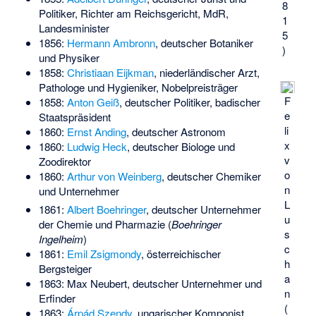
8
Politiker, Richter am Reichsgericht, MdR,
1
Landesminister
5
1856:
Hermann Ambronn
, deutscher Botaniker
)
und Physiker
1858:
Christiaan Eijkman
, niederländischer Arzt,
Pathologe und Hygieniker, Nobelpreisträger
F
1858:
Anton Geiß
, deutscher Politiker, badischer
e
Staatspräsident
li
1860:
Ernst Anding
, deutscher Astronom
x
1860:
Ludwig Heck
, deutscher Biologe und
v
Zoodirektor
o
1860:
Arthur von Weinberg
, deutscher Chemiker
n
und Unternehmer
L
1861:
Albert Boehringer
, deutscher Unternehmer
u
der Chemie und Pharmazie (
Boehringer
s
Ingelheim
)
c
1861:
Emil Zsigmondy
, österreichischer
h
Bergsteiger
a
1863:
Max Neubert
, deutscher Unternehmer und
n
Erfinder
(
1863:
Árpád Szendy
, ungarischer Komponist