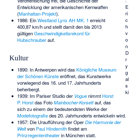
:
Veröffentlichung frei, die Geschichte der
E
Entwicklung der amerikanischen Kernwaffen
ri
(
Manhattan-Projekt
).
c
1986: Ein
Westland Lynx AH MK. 1
erreicht
h
400,87 km/h und stellt damit den bis 2013
v
gültigen
Geschwindigkeitsrekord für
o
Hubschrauber
auf.
n
D
Kultur
r
y
1890: In Antwerpen wird das
Königliche Museum
g
der Schönen Künste
eröffnet, das Kunstwerke
al
vorwiegend des 16. und 17. Jahrhunderts
s
beherbergt.
ki
1939: Im Pariser Studio der
Vogue
nimmt
Horst
P. Horst
das Foto
Mainbocher-Korsett
auf, das
sich zu einem der bedeutendsten Werke der
Modefotografie
des 20. Jahrhunderts entwickeln wird.
1957: Die Uraufführung der Oper
Die Harmonie der
Welt
von
Paul Hindemith
findet am
Prinzregententheater
in München statt.