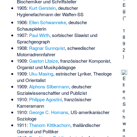
Biochemiker und Schriftsteller
E
1905:
Kurt Gerstein
, deutscher
iji
Hygienefachmann der Waffen-SS
(*
1906:
Ellen Schwanneke
, deutsche
Schauspielerin
1
1907:
Paul Wirth
, sorbischer Slawist und
8
Sprachgeograph
9
1908:
Ragnar Sunnqvist
, schwedischer
2
Motorradrennfahrer
)
1909:
Gaston Litaize
, französischer Komponist,
Organist und Musikpädagoge
1909:
Uku Masing
, estnischer Lyriker, Theologe
E
und Orientalist
ll
1909:
Alphons Silbermann
, deutscher
e
Sozialwissenschaftler und Publizist
n
1910:
Philippe Agostini
, französischer
S
Kameramann
c
1910:
George C. Homans
, US-amerikanischer
h
Soziologe
w
1911:
Thanom Kittikachorn
, thailändischer
a
General und Politiker
n