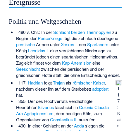
Ereignisse
Politik und Weltgeschehen
480 v. Chr.: In der
Schlacht bei den Thermopylen
zu
Beginn der
Perserkriege
fügt die zehnfach überlegene
persische
Armee unter
Xerxes I.
den
Spartanern
unter
König
Leonidas I.
eine vernichtende Niederlage zu,
begründet jedoch einen spartanischen Heldenmythos.
Zugleich findet vor dem
Kap Artemision
eine
Seeschlacht
zwischen der persischen und der
griechischen Flotte statt, die ohne Entscheidung endet.
117:
Hadrian
folgt
Trajan
als
römischer Kaiser
,
1
nachdem dieser ihn auf dem Sterbebett
adoptiert
1
hat.
7
355: Der des Hochverrats verdächtigte
:
Heerführer
Silvanus
lässt sich in
Colonia Claudia
K
Ara Agrippinensium
, dem heutigen Köln, zum
ai
Gegenkaiser von
Constantius II.
ausrufen.
s
490: In einer Schlacht an der
Adda
siegen die