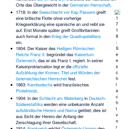
Orte das Übergewicht in der
Gemeinen Herrschaft
.
1718: In der
Seeschlacht vor Kap Passero
greift
1
eine britische Flotte ohne vorherige
7
Kriegserklärung eine spanische an und reibt sie
1
auf. Erst Monate später greift Großbritannien
8
auch formal in den
Krieg der Quadrupelallianz
:
ein.
S
1804: Der Kaiser des
Heiligen Römischen
e
Reichs
Franz II.
begründet das
Kaisertum
e
Österreich
, das er als Franz I. regiert. In seiner
s
Kaiserproklamation legt er die
offizielle
c
Aufzählung der Kronen, Titel und Würden der
h
österreichischen Herrscher
fest.
l
1863:
Kambodscha
wird französisches
a
Protektorat
.
c
1904: In der
Schlacht am Waterberg
in
Deutsch-
h
Südwestafrika
werden eine unbekannte Anzahl
t
aufständische Herero und Nama
getötet; dies ist
v
aus Sicht der Herero der Anfang der
o
Zerschlagung ihrer Gesellschaft.
r
1914:
Frankreich
erklärt
Österreich-Ungarn
den