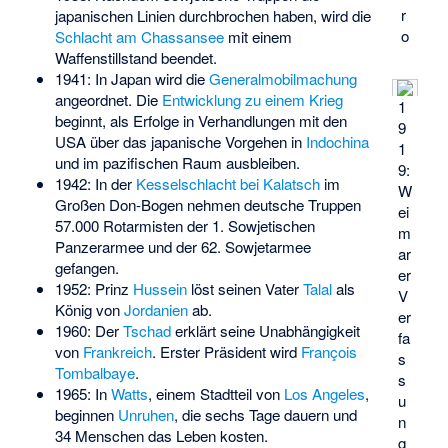
r
japanischen Linien durchbrochen haben, wird die
o
Schlacht am Chassansee
mit einem
Waffenstillstand beendet.
1941: In Japan wird die
Generalmobilmachung
angeordnet. Die
Entwicklung zu einem Krieg
1
beginnt, als Erfolge in Verhandlungen mit den
9
USA über das japanische Vorgehen in
Indochina
1
und im pazifischen Raum ausbleiben.
9:
1942: In der
Kesselschlacht bei Kalatsch
im
W
Großen Don-Bogen nehmen deutsche Truppen
ei
57.000 Rotarmisten der 1. Sowjetischen
m
Panzerarmee und der 62. Sowjetarmee
ar
gefangen.
er
1952: Prinz
Hussein
löst seinen Vater
Talal
als
V
König von
Jordanien
ab.
er
1960: Der
Tschad
erklärt seine Unabhängigkeit
fa
von
Frankreich
. Erster Präsident wird
François
s
Tombalbaye
.
s
1965: In
Watts
, einem Stadtteil von
Los Angeles
,
u
beginnen
Unruhen
, die sechs Tage dauern und
n
34 Menschen das Leben kosten.
g