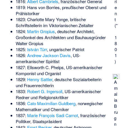
1816:
Albert Cambriels
, französischer General
ri
1819:
Hans von Borries
, preußischer Oberst und
e
Prähistoriker
n
1823:
Charlotte Mary Yonge
, britische
t
Schriftstellerin im Viktorianischen Zeitalter
(*
1824:
Martin Gropius
, deutscher Architekt,
Großonkel des Architekten und Bauhausgründer
1
Walter Gropius
8
1825:
István Türr
, ungarischer Patriot
0
1826:
Andrew Jackson Davis
, US-
1
amerikanischer Spiritist
)
1827:
Ellsworth C. Phelps
, US-amerikanischer
Komponist und Organist
1829:
Henny Sattler
, deutsche Sozialarbeiterin
A
und Frauenrechtlerin
m
1833:
Robert G. Ingersoll
, US-amerikanischer
al
Redner und Religionskritiker
ia
1836:
Cato Maximilian Guldberg
, norwegischer
B
Mathematiker und Chemiker
ru
1837:
Marie François Sadi Carnot
, französischer
g
Politiker, Staatspräsident
n
1843:
Ernst Becker
, deutscher Astronom