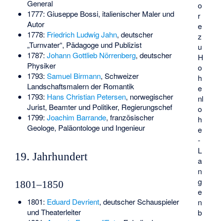
General
o
1777:
Giuseppe Bossi
, italienischer Maler und
r
Autor
e
1778:
Friedrich Ludwig Jahn
, deutscher
z
„Turnvater“, Pädagoge und Publizist
u
1787:
Johann Gottlieb Nörrenberg
, deutscher
H
Physiker
o
1793:
Samuel Birmann
, Schweizer
h
Landschaftsmalern der Romantik
e
1793:
Hans Christian Petersen
, norwegischer
nl
Jurist, Beamter und Politiker, Regierungschef
o
1799:
Joachim Barrande
, französischer
h
Geologe, Paläontologe und Ingenieur
e
-
L
19. Jahrhundert
a
n
g
1801–1850
e
1801:
Eduard Devrient
, deutscher Schauspieler
n
und Theaterleiter
b