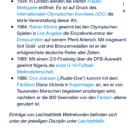
1934: In London werden die vierten
Frauen-
i
Weltspiele
eröffnet. Es ist auf Druck des
s
Internationalen Olympischen Komitees (IOC)
die
letzte Veranstaltung dieser Art.
1984:
Reiner Klimke
gewinnt bei den Olympischen
Spielen in
Los Angeles
die Einzelkonkurrenz der
Dressurreiter
auf seinem Pferd Ahlerich. Mit insgesamt
fünf Gold- und drei Bronzemedaillen ist er der
erfolgreichste deutsche Reiter aller Zeiten.
1985: Mit einem 2:0-Finalsieg über die DFB-Auswahl
gewinnt Nigeria die
erste U-16-Fußball-
Weltmeisterschaft
.
1986:
Ove Joensen
(„Ruder-Ove“) kommt mit dem
Färöboot
Diana Victoria
in
Kopenhagen
an, wo er von
Tausenden Menschen begeistert empfangen wird,
nachdem er die 900 Seemeilen von den
Färöern
alleine
gerudert ist.
Einträge von Leichtathletik-Weltrekorden befinden sich
unter der jeweiligen Disziplin unter
Leichtathletik
.