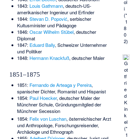
ol
1843:
Louis Gathmann
, deutsch-US-
i
amerikanischer Ingenieur und Erfinder
(*
1844:
Stevan D. Popović
, serbischer
1
Kultusminister und Pädagoge
8
1846:
Oscar Wilhelm Stübel
, deutscher
0
Diplomat
2)
1847:
Eduard Bally
, Schweizer Unternehmer
und Politiker
1848:
Hermann Knackfuß
, deutscher Maler
G
ot
1851–1875
tf
ri
1851:
Fernando de Arteaga y Pereira
,
e
spanischer Dichter, Romanist und Hispanist
d
1854:
Paul Hoecker
, deutscher Maler der
K
Münchner Schule, Gründungsmitglied der
in
Münchner Secession
k
1854:
Felix von Luschan
, österreichischer Arzt
el
und Anthropologe, Forschungsreisender,
(*
Archäologe und Ethnograph
1
1855:
Adelbert Düringer
, deutscher Jurist und