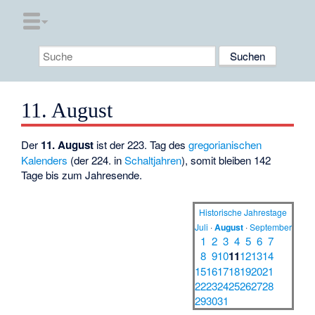
11. August
Der
11. August
ist der 223. Tag des
gregorianischen
Kalenders
(der 224. in
Schaltjahren
), somit bleiben 142
Tage bis zum Jahresende.
Historische Jahrestage
Juli
·
August
·
September
1
2
3
4
5
6
7
8
9
10
11
12
13
14
15
16
17
18
19
20
21
22
23
24
25
26
27
28
29
30
31