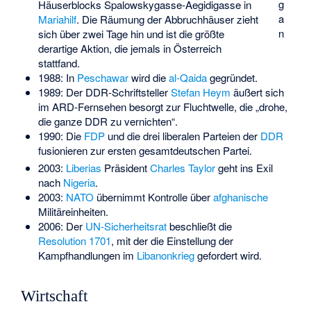
g
Häuserblocks Spalowskygasse-Aegidigasse in
a
Mariahilf
. Die Räumung der Abbruchhäuser zieht
n
sich über zwei Tage hin und ist die größte
derartige Aktion, die jemals in Österreich
stattfand.
1988: In
Peschawar
wird die
al-Qaida
gegründet.
1989: Der DDR-Schriftsteller
Stefan Heym
äußert sich
im ARD-Fernsehen besorgt zur Fluchtwelle, die „drohe,
die ganze DDR zu vernichten“.
1990: Die
FDP
und die drei liberalen Parteien der
DDR
fusionieren zur ersten gesamtdeutschen Partei.
2003:
Liberias
Präsident
Charles Taylor
geht ins Exil
nach
Nigeria
.
2003:
NATO
übernimmt Kontrolle über
afghanische
Militäreinheiten.
2006: Der
UN-Sicherheitsrat
beschließt die
Resolution 1701
, mit der die Einstellung der
Kampfhandlungen im
Libanonkrieg
gefordert wird.
Wirtschaft