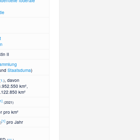
dentielle
föderale
tie
t
in
in II
sammlung
und
Staatsduma
)
, davon
(
1.
)
3.952.550 km²,
3.122.850 km²
1
]
(2021)
r pro km²
[
1
]
pro Jahr
)
USD
(
11.
)