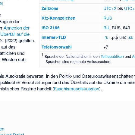
15
]
UTC+2
bis
UTC+
Zeitzone
n
RUS
Kfz-Kennzeichen
 Beginn der
er
Annexion der
RU
, RUS, 643
ISO 3166
m
Überfall auf die
.ru
, .рф und
.su
Internet-TLD
% (2022) gefallen.
 auf das
+7
Telefonvorwahl
aftlichen und
1
Sprache der Nationalitäten in den
Teilrepubliken
und
A
m Westen sehr
Sprachen sind regionale Amtssprachen.
s Autokratie bewertet. In den Politik- und Osteuropawissenschaften w
npolitischer Verschärfungen und des Überfalls auf die Ukraine um ein
chistisches Regime handelt (
Faschismusdiskussion
).
en
n und Relief