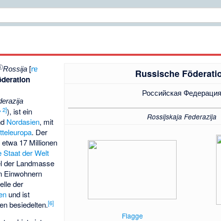
ⓘ
[
rɐ
Rossija
Russische Föderati
öderation
Российская Федераци
derazija
A 2
]
), ist ein
Rossijskaja Federazija
nd
Nordasien
, mit
tteleuropa
. Der
 etwa 17 Millionen
e Staat der Welt
el der Landmasse
en Einwohnern
elle der
en
und ist
[
6
]
en besiedelten.
Flagge