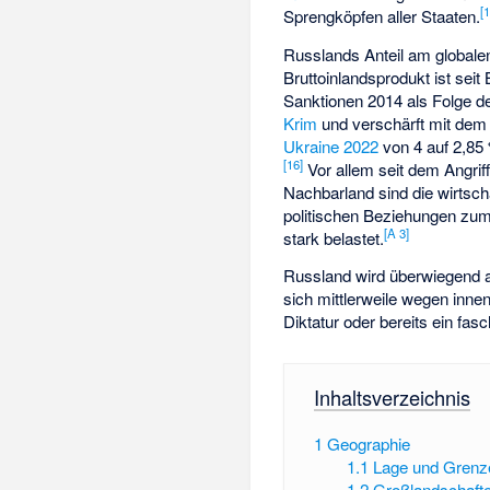
[
Sprengköpfen aller Staaten.
Russlands Anteil am globale
Bruttoinlandsprodukt ist seit
Sanktionen 2014 als Folge d
Krim
und verschärft mit de
Ukraine 2022
von 4 auf 2,85 
[
16
]
Vor allem seit dem Angriff
Nachbarland sind die wirtsch
politischen Beziehungen zu
[
A 3
]
stark belastet.
Russland wird überwiegend al
sich mittlerweile wegen inne
Diktatur oder bereits ein fas
Inhaltsverzeichnis
1
Geographie
1.1
Lage und Grenz
1.2
Großlandschafte