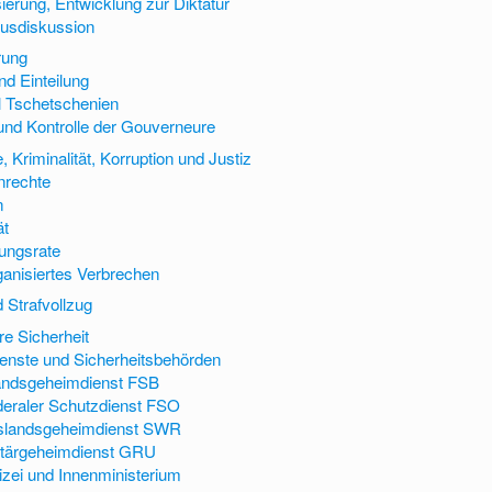
sierung, Entwicklung zur Diktatur
usdiskussion
rung
d Einteilung
l Tschetschenien
nd Kontrolle der Gouverneure
Kriminalität, Korruption und Justiz
rechte
n
ät
ungsrate
anisiertes Verbrechen
d Strafvollzug
re Sicherheit
enste und Sicherheitsbehörden
andsgeheimdienst FSB
eraler Schutzdienst FSO
slandsgeheimdienst SWR
itärgeheimdienst GRU
izei und Innenministerium