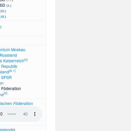
USD
(
4.
)
(
69.
)
(
48.
)
3
]
tentum Moskau
 Russland
[
4
]
s Kaiserreich
 Republik
[
A 1
]
sland
e SFSR
on
 Föderation
[
5
]
ng
)
ischen Föderation
)
sslands