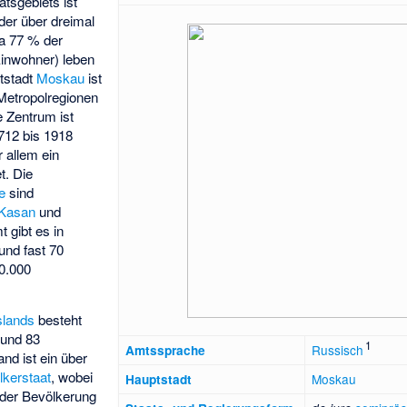
tsgebiets ist
 der über dreimal
wa 77 % der
Einwohner) leben
tstadt
Moskau
ist
 Metropolregionen
e Zentrum ist
712 bis 1918
 allem ein
t. Die
e
sind
Kasan
und
t gibt es in
und fast 70
0.000
slands
besteht
und 83
1
Russisch
Amtssprache
and ist ein über
lkerstaat
, wobei
Moskau
Hauptstadt
 der Bevölkerung