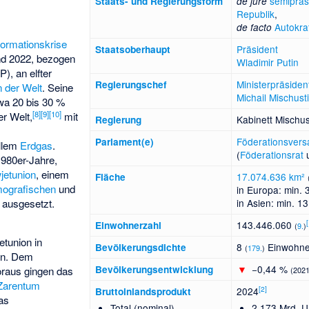
semipräsi
Staats- und Regierungsform
de jure
Republik
,
Autokra
de facto
ormationskrise
Präsident
Staatsoberhaupt
nd 2022, bezogen
Wladimir Putin
P), an elfter
Ministerpräsiden
Regierungschef
n der Welt
. Seine
Michail Mischust
wa 20 bis 30 %
[
8
]
[
9
]
[
10
]
er Welt,
mit
Kabinett Mischust
Regierung
Föderationsver
Parlament(e)
allem
Erdgas
.
(
Föderationsrat
1980er-Jahre,
jetunion
, einem
17.074.636 km²
Fläche
ografischen
und
in Europa: min. 
in Asien: min. 1
l ausgesetzt.
[
143.446.060
Einwohnerzahl
(
9.
)
tunion in
8
Einwohne
Bevölkerungsdichte
(
179.
)
nen. Dem
▼
−0,44 %
Bevölkerungs­entwicklung
oraus gingen das
(2021
Zarentum
[
2
]
2024
Bruttoinlandsprodukt
as
Total (nominal)
2.173 Mrd. 