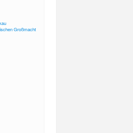
skau
atischen Großmacht