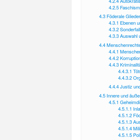
4.2.4
Autokrati
4.2.5
Faschism
4.3
Föderale Gliede
4.3.1
Ebenen un
4.3.2
Sonderfal
4.3.3
Auswahl u
4.4
Menschenrechte, 
4.4.1
Menschen
4.4.2
Korruptio
4.4.3
Kriminalit
4.4.3.1
Töt
4.4.3.2
Org
4.4.4
Justiz un
4.5
Innere und äuße
4.5.1
Geheimdi
4.5.1.1
Inl
4.5.1.2
Föd
4.5.1.3
Au
4.5.1.4
Mil
4.5.1.5
Pol