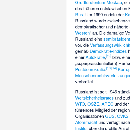
Großfürstentum Moskau
, ei
des früheren ostslawischen
Rus
. Um 1990 endete der
Ka
Russland wurde zwischenzeit
demokratischer und näherte 
Westen
“ an. Die damalige Ve
Russland eine
semipräsident
vor, die
Verfassungswirklichk
gemäß
Demokratie-Indizes
h
[
12
]
einer
Autokratie
,
bzw. eine
„superpräsidentielle(n) Herrs
[
13
]
[
14
]
Postdemokratie
.
Korrup
Menschenrechtsverletzunge
verbreitet.
Russland ist seit 1946 ständ
Weltsicherheitsrates
und zud
WTO
,
OSZE
,
APEC
und de
führendes Mitglied der regio
Organisationen
GUS
,
OVKS
Atommacht
und verfügt nac
Institut
über die größte Anza