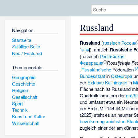
Russland
Navigation
Startseite
Russland
(
russisch
Россия
Zufällige Seite
ˈsʲijə
]), amtlich
Russische F
Neu / Featured
(russisch
Российская
ⓘ
Федерация
Rossijskaja Fe
Themenportale
[
„
Russländische
Föderation“
Bundesstaat
in
Osteuropa
u
Geographie
der
Exklave Kaliningrad
in
Mi
Geschichte
Fläche nach ist Russland mit
Religion
Quadratkilometern der
größt
Gesellschaft
und umfasst etwa ein Neunt
Sport
der Erde. Mit 144,44 Million
Technik
(2025) steht es an neunter St
Kunst und Kultur
bevölkerungsreichsten Staat
Wissenschaft
zugleich einer der am dünnst