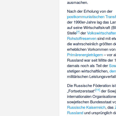
ausmachen.
Nach der Erholung von der
postkommunistischen Transf
der 1990er-Jahre lag das La
auf seine Wirtschaftskraft (BI
[
7
]
Stelle
der
Volkswirtschafte
Rohstoffreserven
sind mit et
die wahrscheinlich größten d
erheblichen Vorkommen von
Primärenergieträgern
– vor 
Russland war seit Mitte der 
damals noch als Teil der
Sow
stetigen wirtschaftlichen,
dem
militärischen Leistungsverfal
Die Russische Föderation ist
[
11
]
„
Fortsetzerstaat
“
der Sowje
internationalen Organisatio
sowjetischen Bundesstaat v
Russische Kaiserreich
, das
Russland
und ursprünglich d