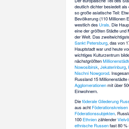
Der
europäische Teil
des Staa
deutlich dichter besiedelt als
so große asiatische Teil: Et
Bevölkerung (110 Millionen 
westlich des
Urals
. Die Haup
eine der größten Städte und
der Welt. Das zweitwichtigst
Sankt Petersburg
, das von 1
Hauptstadt war und heute vor
wichtiges Kulturzentrum bilde
nächstgrößten
Millionenstädt
Nowosibirsk
,
Jekaterinburg
,
Nischni Nowgorod
. Insgesam
Russland 15 Millionenstädte 
Agglomerationen
mit über 50
Einwohnern.
Die
föderale Gliederung Rus
aus acht
Föderationskreisen
Föderationssubjekten
. Russl
100
Ethnien
zählender
Vielvö
ethnische Russen
fast 80 %