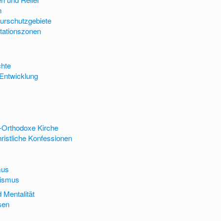
n
urschutzgebiete
tationszonen
chte
Entwicklung
-Orthodoxe Kirche
ristliche Konfessionen
m
mus
ismus
 Mentalität
sen