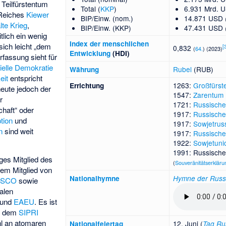
n Teilfürstentum
Total (
KKP
)
6.931 Mrd. 
 Reiches
Kiewer
BIP/Einw. (nom.)
14.871 USD
lte Krieg
,
BIP/Einw. (KKP)
47.431 USD
lich ein wenig
Index der menschlichen
sich leicht „dem
[
0,832
(
64.
) (2023)
Entwicklung
(HDI)
rfassung sieht für
ielle Demokratie
Rubel
(RUB)
Währung
eit
entspricht
1263:
Großfürs
Errichtung
eute jedoch der
1547:
Zarentum
r
1721:
Russische
chaft“ oder
1917:
Russische
tion
und
1917:
Sowjetrus
n
sind weit
1917:
Russisch
1922:
Sowjetuni
1991: Russische
iges Mitglied des
(
Souveränitätserkläru
em Mitglied von
National­hymne
Hymne der Russ
r
SCO
sowie
nalen
und
EAEU
. Es ist
h dem
SIPRI
hl an atomaren
12. Juni (
Nationalfeiertag
Tag Ru