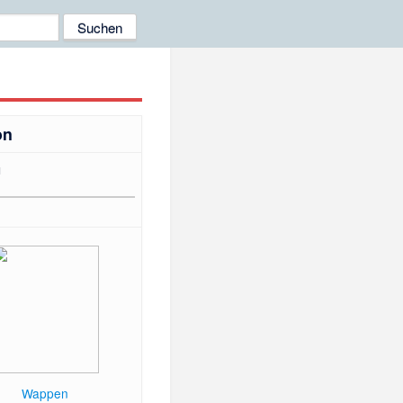
on
я
Wappen