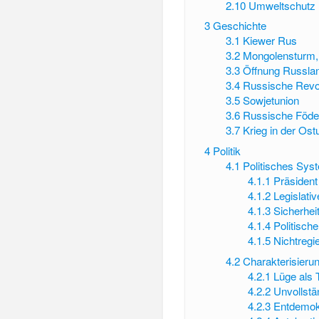
2.10
Umweltschutz
3
Geschichte
3.1
Kiewer Rus
3.2
Mongolensturm,
3.3
Öffnung Russlan
3.4
Russische Revo
3.5
Sowjetunion
3.6
Russische Föder
3.7
Krieg in der Ost
4
Politik
4.1
Politisches Sys
4.1.1
Präsident
4.1.2
Legislati
4.1.3
Sicherhei
4.1.4
Politisch
4.1.5
Nichtregi
4.2
Charakterisier
4.2.1
Lüge als T
4.2.2
Unvollstä
4.2.3
Entdemokr