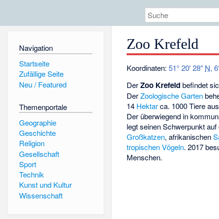
Zoo Krefeld
Navigation
Startseite
Koordinaten:
51° 20′ 28″
N
,
6
Zufällige Seite
Neu / Featured
Der
Zoo Krefeld
befindet si
Der
Zoologische Garten
behe
14
Hektar
ca. 1000 Tiere aus
Themenportale
Der überwiegend in kommun
Geographie
legt seinen Schwerpunkt auf
Geschichte
Großkatzen
, afrikanischen
S
Religion
tropischen
Vögeln
. 2017 bes
Gesellschaft
Menschen.
Sport
Technik
Kunst und Kultur
Wissenschaft