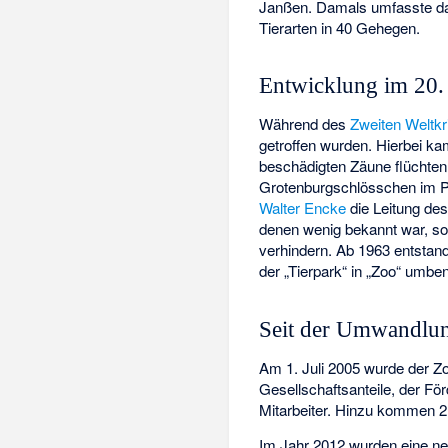
Janßen. Damals umfasste das
Tierarten in 40 Gehegen.
Entwicklung im 20.
Während des
Zweiten Weltkr
getroffen wurden. Hierbei k
beschädigten Zäune flüchten
Grotenburgschlösschen
im P
Walter Encke
die Leitung de
denen wenig bekannt war, s
verhindern. Ab 1963 entstan
der „Tierpark“ in „Zoo“ umben
Seit der Umwandlu
Am 1. Juli 2005 wurde der Zo
Gesellschaftsanteile, der För
Mitarbeiter. Hinzu kommen 21
Im Jahr 2012 wurden eine ne