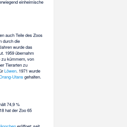
berwiegend einheimische
en auch Teile des Zoos
n durch die
 Jahren wurde das
aut. 1959 übernahm
re zu kümmern, von
r Tierarten zu
für
Löwen
. 1971 wurde
Orang-Utans
gehalten.
hält 74,9 %
8 hat der Zoo 65
ännchen
eröffnet; seit