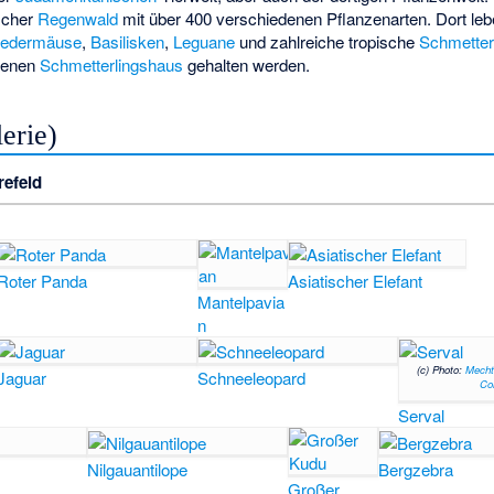
ischer
Regenwald
mit über 400 verschiedenen Pflanzenarten. Dort le
ledermäuse
,
Basilisken
,
Leguane
und zahlreiche tropische
Schmetter
igenen
Schmetterlingshaus
gehalten werden.
erie)
refeld
Roter Panda
Asiatischer Elefant
Mantelpavia
n
(c) Photo:
Mechth
Jaguar
Schneeleopard
Co
Serval
Nilgauantilope
Bergzebra
Großer