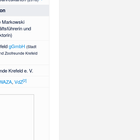
ion
e Markowski
ftsführerin und
ktorin)
feld
gGmbH
(Stadt
d Zoofreunde Krefeld
nde Krefeld e. V.
[
2
]
WAZA
,
VdZ