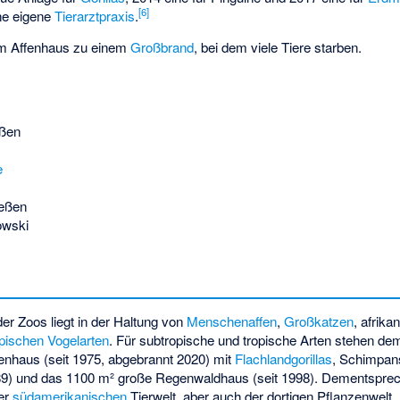
[
6
]
ine eigene
Tierarztpraxis
.
im Affenhaus zu einem
Großbrand
, bei dem viele Tiere starben.
nßen
e
eßen
owski
er Zoos liegt in der Haltung von
Menschenaffen
,
Großkatzen
, afrika
opischen
Vogelarten
. Für subtropische und tropische Arten stehen d
penhaus (seit 1975, abgebrannt 2020) mit
Flachlandgorillas
,
Schimpan
989) und das 1100 m² große Regenwaldhaus (seit 1998). Dementsprech
er
südamerikanischen
Tierwelt, aber auch der dortigen Pflanzenwel