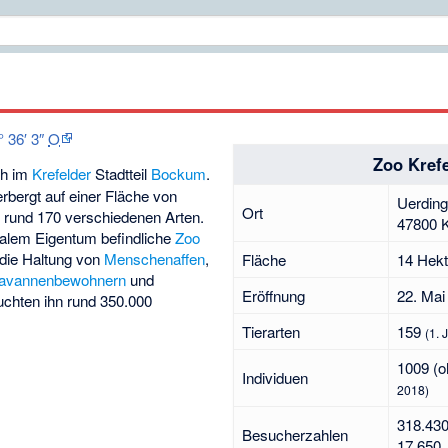
° 36′ 3″
O
Zoo Kref
ch im
Krefelder
Stadtteil
Bockum
.
rbergt auf einer Fläche von
Uerding
Ort
 rund 170 verschiedenen Arten.
47800 K
alem Eigentum befindliche
Zoo
 die Haltung von
Menschenaffen
,
Fläche
14 Hekt
avannenbewohnern
und
Eröffnung
22. Mai
uchten ihn rund 350.000
Tierarten
159
(1. 
1009 (o
Individuen
2018)
318.430
Besucherzahlen
17.650 