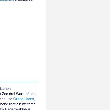
nischen
em Zoo drei Warmhäuser
sen
und
Orang-Utans
,
end liegt ein weiterer
t. Im Regenwaldhaus