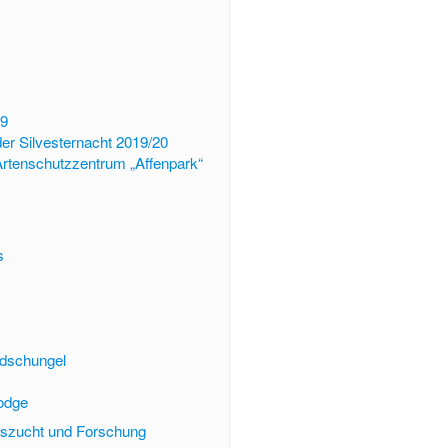
s
9
der Silvesternacht 2019/20
rtenschutzzentrum „Affenpark“
s
sdschungel
odge
gszucht und Forschung