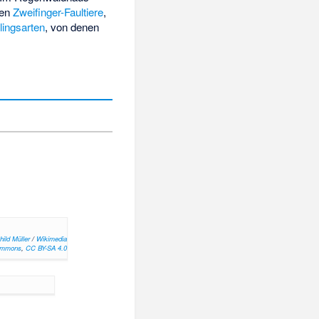
ben
Zweifinger-Faultiere
,
lingsarten
, von denen
ild Müller
/
Wikimedia
mmons
,
CC BY-SA 4.0