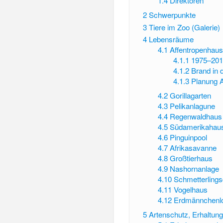
1.4
Direktoren
2
Schwerpunkte
3
Tiere im Zoo (Galerie)
4
Lebensräume
4.1
Affentropenhau
4.1.1
1975–201
4.1.2
Brand in 
4.1.3
Planung A
4.2
Gorillagarten
4.3
Pelikanlagune
4.4
Regenwaldhaus
4.5
Südamerikahau
4.6
Pinguinpool
4.7
Afrikasavanne
4.8
Großtierhaus
4.9
Nashornanlage
4.10
Schmetterling
4.11
Vogelhaus
4.12
Erdmännchenl
5
Artenschutz, Erhaltun