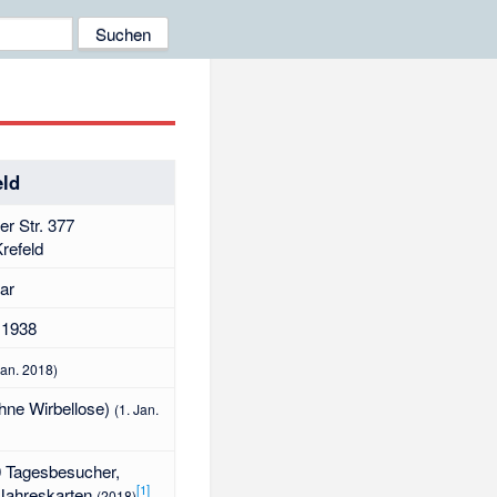
eld
er Str. 377
refeld
ar
 1938
Jan. 2018)
hne Wirbellose)
(1. Jan.
 Tagesbesucher,
[
1
]
Jahreskarten
(2018)