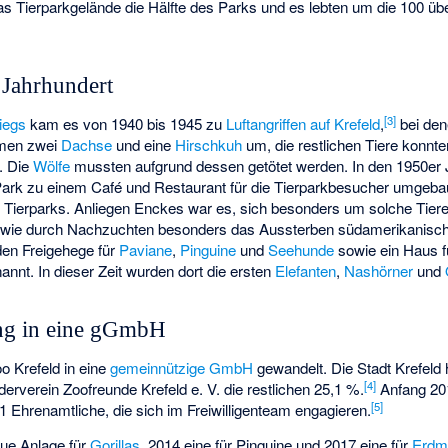
 Tierparkgelände die Hälfte des Parks und es lebten um die 100 ü
 Jahrhundert
[
3
]
iegs
kam es von 1940 bis 1945 zu
Luftangriffen auf Krefeld
,
bei den
amen zwei
Dachse
und eine
Hirschkuh
um, die restlichen Tiere konnte
. Die
Wölfe
mussten aufgrund dessen getötet werden. In den 1950er
ark zu einem Café und Restaurant für die Tierparkbesucher umgeb
s Tierparks. Anliegen Enckes war es, sich besonders um solche Tie
owie durch Nachzuchten besonders das Aussterben südamerikanische
den Freigehege für
Paviane
,
Pinguine
und
Seehunde
sowie ein Haus 
annt. In dieser Zeit wurden dort die ersten
Elefanten
,
Nashörner
und
ng in eine gGmbH
o Krefeld in eine
gemeinnützige GmbH
gewandelt. Die Stadt Krefeld 
[
4
]
derverein Zoofreunde Krefeld e. V. die restlichen 25,1 %.
Anfang 201
[
5
]
 Ehrenamtliche, die sich im Freiwilligenteam engagieren.
ue Anlage für
Gorillas
, 2014 eine für Pinguine und 2017 eine für
Erdm