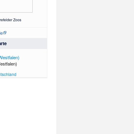
refelder Zoos
de
arte
estfalen)
tschland