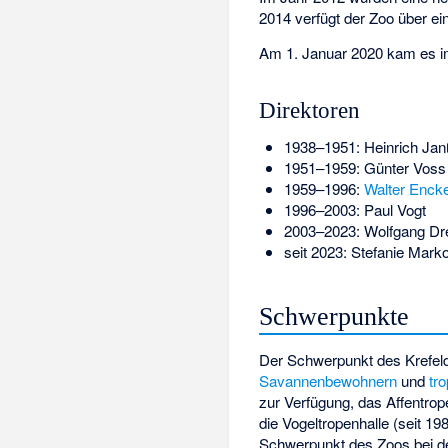
2014 verfügt der Zoo über e
Am 1. Januar 2020 kam es 
Direktoren
1938–1951: Heinrich Ja
1951–1959: Günter Voss
1959–1996:
Walter Enck
1996–2003: Paul Vogt
2003–2023: Wolfgang Dr
seit 2023: Stefanie Mark
Schwerpunkte
Der Schwerpunkt des Krefeld
Savannenbewohnern
und
tr
zur Verfügung, das Affentro
die Vogeltropenhalle (seit 1
Schwerpunkt des Zoos bei d