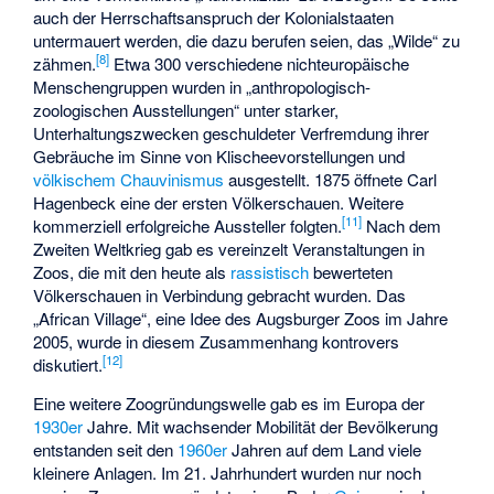
auch der Herrschaftsanspruch der Kolonialstaaten
untermauert werden, die dazu berufen seien, das „Wilde“ zu
[
8
]
zähmen.
Etwa 300 verschiedene nichteuropäische
Menschengruppen wurden in „anthropologisch-
zoologischen Ausstellungen“ unter starker,
Unterhaltungszwecken geschuldeter Verfremdung ihrer
Gebräuche im Sinne von Klischeevorstellungen und
völkischem
Chauvinismus
ausgestellt. 1875 öffnete Carl
Hagenbeck eine der ersten Völkerschauen. Weitere
[
11
]
kommerziell erfolgreiche Aussteller folgten.
Nach dem
Zweiten Weltkrieg gab es vereinzelt Veranstaltungen in
Zoos, die mit den heute als
rassistisch
bewerteten
Völkerschauen in Verbindung gebracht wurden. Das
„African Village“, eine Idee des
Augsburger Zoos
im Jahre
2005, wurde in diesem Zusammenhang kontrovers
[
12
]
diskutiert.
Eine weitere Zoogründungswelle gab es im Europa der
1930er
Jahre. Mit wachsender Mobilität der Bevölkerung
entstanden seit den
1960er
Jahren auf dem Land viele
kleinere Anlagen. Im 21. Jahrhundert wurden nur noch