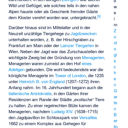
ö
Wild und Geflügel, wie solches teils in den nahen
w
Alpen hauste oder als Geschenk fremder Gäste
e
[
5
]
dem Kloster verehrt worden war, untergebracht.
i
m
Darüber hinaus sind im Mittelalter und in der
Z
Neuzeit unzählige Tiergehege zu
Jagdzwecken
o
unterhalten worden, z. B. der
Hirschgraben zu
ol
Frankfurt am Main
oder der
Lainzer Tiergarten
in
o
Wien. Neben der Jagd war das Zurschaustellen der
gi
wichtigste Zweig bei der Gründung von
Menagerien
.
s
Menagerien waren zumeist an den Hof
eines
c
Adeligen
gebunden. Die wohl bedeutendste war die
h
königliche Menagerie im
Tower of London
, die 1235
e
unter
Heinrich III. von England
(1207–1272) ihren
n
Anfang nahm. Im 16. Jahrhundert begann auch die
G
italienische
Aristokratie
, in den Gärten ihrer
ar
Residenzen am Rande der Städte „exotische“ Tiere
te
zu halten. Zu einer regelrechten Blüte kamen die
n
Menagerien, nachdem
Ludwig XIV.
(1638–1715)
B
den Jagdpavillon im Schlosspark von
Versailles
er
1662 zu einem Komplex aus Gehegen für
lin