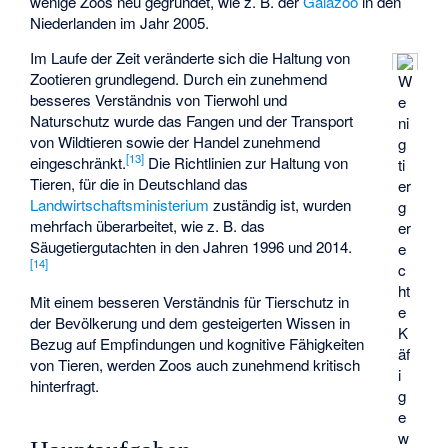
wenige Zoos neu gegründet, wie z. B. der
Gaiazoo
in den
Niederlanden im Jahr 2005.
Im Laufe der Zeit veränderte sich die Haltung von
Zootieren grundlegend. Durch ein zunehmend
W
besseres Verständnis von Tierwohl und
e
Naturschutz wurde das Fangen und der Transport
ni
von Wildtieren sowie der Handel zunehmend
g
[
13
]
eingeschränkt.
Die Richtlinien zur Haltung von
ti
Tieren, für die in Deutschland das
er
Landwirtschaftsministerium
zuständig ist, wurden
g
mehrfach überarbeitet, wie z. B. das
er
Säugetiergutachten in den Jahren 1996 und 2014.
e
[
14
]
c
ht
Mit einem besseren Verständnis für Tierschutz in
e
der Bevölkerung und dem gesteigerten Wissen in
K
Bezug auf Empfindungen und kognitive Fähigkeiten
äf
von Tieren, werden Zoos auch zunehmend kritisch
i
hinterfragt.
g
e
w