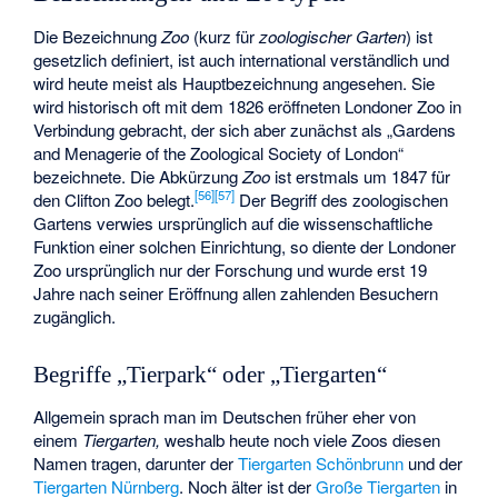
Die Bezeichnung
Zoo
(kurz für
zoologischer Garten
) ist
gesetzlich definiert, ist auch international verständlich und
wird heute meist als Hauptbezeichnung angesehen. Sie
wird historisch oft mit dem 1826 eröffneten
Londoner Zoo
in
Verbindung gebracht, der sich aber zunächst als „Gardens
and Menagerie of the Zoological Society of London“
bezeichnete. Die Abkürzung
Zoo
ist erstmals um 1847 für
[
56
]
[
57
]
den
Clifton Zoo
belegt.
Der Begriff des zoologischen
Gartens verwies ursprünglich auf die wissenschaftliche
Funktion einer solchen Einrichtung, so diente der Londoner
Zoo ursprünglich nur der Forschung und wurde erst 19
Jahre nach seiner Eröffnung allen zahlenden Besuchern
zugänglich.
Begriffe „Tierpark“ oder „Tiergarten“
Allgemein sprach man im Deutschen früher eher von
einem
Tiergarten,
weshalb heute noch viele Zoos diesen
Namen tragen, darunter der
Tiergarten Schönbrunn
und der
Tiergarten Nürnberg
. Noch älter ist der
Große Tiergarten
in