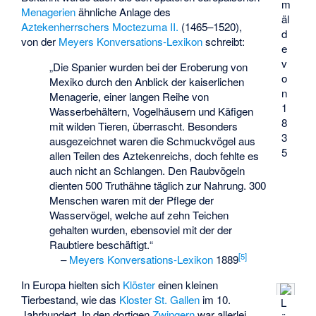
m
Menagerien
ähnliche Anlage des
äl
Aztekenherrschers
Moctezuma II.
(1465–1520),
d
von der
Meyers Konversations-Lexikon
schreibt:
e
v
„Die Spanier wurden bei der Eroberung von
o
Mexiko durch den Anblick der kaiserlichen
n
Menagerie, einer langen Reihe von
1
Wasserbehältern, Vogelhäusern und Käfigen
8
mit wilden Tieren, überrascht. Besonders
3
ausgezeichnet waren die Schmuckvögel aus
5
allen Teilen des Aztekenreichs, doch fehlte es
auch nicht an Schlangen. Den Raubvögeln
dienten 500 Truthähne täglich zur Nahrung. 300
Menschen waren mit der Pflege der
Wasservögel, welche auf zehn Teichen
gehalten wurden, ebensoviel mit der der
Raubtiere beschäftigt.“
[
5
]
–
Meyers Konversations-Lexikon
1889
In Europa hielten sich
Klöster
einen kleinen
Tierbestand, wie das
Kloster St. Gallen
im 10.
L
Jahrhundert. In den dortigen
Zwingern
war allerlei