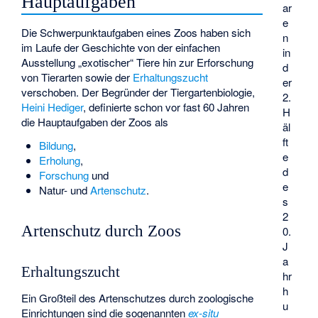
Hauptaufgaben
ar
e
Die Schwerpunktaufgaben eines Zoos haben sich
n
im Laufe der Geschichte von der einfachen
in
Ausstellung „exotischer“ Tiere hin zur Erforschung
d
von Tierarten sowie der
Erhaltungszucht
er
verschoben. Der Begründer der
Tiergartenbiologie
,
2.
Heini Hediger
, definierte schon vor fast 60 Jahren
H
die Hauptaufgaben der Zoos als
äl
ft
Bildung
,
e
Erholung
,
d
Forschung
und
e
Natur- und
Artenschutz
.
s
2
Artenschutz durch Zoos
0.
J
a
Erhaltungszucht
hr
h
Ein Großteil des Artenschutzes durch zoologische
u
Einrichtungen sind die sogenannten
ex-situ