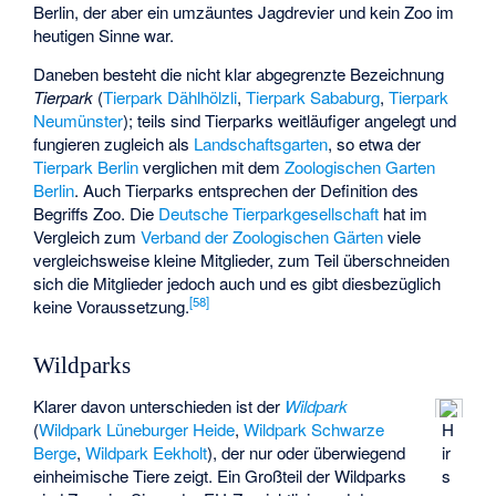
Berlin, der aber ein umzäuntes Jagdrevier und kein Zoo im
heutigen Sinne war.
Daneben besteht die nicht klar abgegrenzte Bezeichnung
Tierpark
(
Tierpark Dählhölzli
,
Tierpark Sababurg
,
Tierpark
Neumünster
); teils sind Tierparks weitläufiger angelegt und
fungieren zugleich als
Landschaftsgarten
, so etwa der
Tierpark Berlin
verglichen mit dem
Zoologischen Garten
Berlin
. Auch Tierparks entsprechen der Definition des
Begriffs Zoo. Die
Deutsche Tierparkgesellschaft
hat im
Vergleich zum
Verband der Zoologischen Gärten
viele
vergleichsweise kleine Mitglieder, zum Teil überschneiden
sich die Mitglieder jedoch auch und es gibt diesbezüglich
[
58
]
keine Voraussetzung.
Wildparks
Klarer davon unterschieden ist der
Wildpark
(
Wildpark Lüneburger Heide
,
Wildpark Schwarze
H
Berge
,
Wildpark Eekholt
), der nur oder überwiegend
ir
einheimische Tiere zeigt. Ein Großteil der Wildparks
s