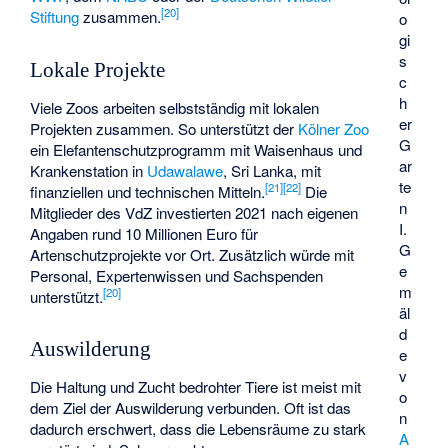
[
20
]
Stiftung
zusammen.
o
gi
s
Lokale Projekte
c
h
Viele Zoos arbeiten selbstständig mit lokalen
er
Projekten zusammen. So unterstützt der
Kölner Zoo
G
ein Elefantenschutzprogramm mit Waisenhaus und
ar
Krankenstation in
Udawalawe
, Sri Lanka, mit
te
[
21
]
[
22
]
finanziellen und technischen Mitteln.
Die
n
Mitglieder des VdZ investierten 2021 nach eigenen
I
.
Angaben rund 10 Millionen Euro für
G
Artenschutzprojekte vor Ort. Zusätzlich würde mit
e
Personal, Expertenwissen und Sachspenden
m
[
20
]
unterstützt.
äl
d
Auswilderung
e
v
Die Haltung und Zucht bedrohter Tiere ist meist mit
o
dem Ziel der Auswilderung verbunden. Oft ist das
n
dadurch erschwert, dass die Lebensräume zu stark
A