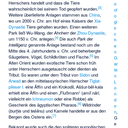
Herrschers handelt und dass die Tiere
o
[
3
]
wahrscheinlich bei seinem Tod geopfert wurden.
ol
Weitere überlieferte Anlagen stammen aus
China
,
o
wo um 2000 v. Chr. am Hof eines Kaisers der
Xia-
gi
Dynastie
Tiere gehalten wurden. Einen weiteren
s
Park ließ
Wu-Wang
, der Ahnherr der
Zhou-Dynastie
,
c
[
4
]
um 1150 v. Chr. anlegen.
Die auch
Park der
h
Intelligenz
genannte Anlage bestand noch um die
e
Mitte des 4. Jahrhunderts v. Chr. und beherbergte
n
[
5
]
Säugetiere, Vögel, Schildkröten und Fische.
Im
G
Alten Orient wurden exotische Tiere schon früh
ar
unter Herrschern ausgetauscht oder dienten als
te
Tribut. So waren unter dem Tribut von
Sidon
und
n
Arwad
an den mittelassyrischen Herrscher
Tiglat-
L
pileser I.
eine Äffin und ein Krokodil,
Aššur-bēl-kala
o
erhielt eine Äffin und einen „Flußmann“ (
amīl nāri
,
n
vielleicht ein
Ichneumon
oder eine Robbe) als
d
[
6
]
Geschenk des ägyptischen Pharaos.
Wildrinder
o
(
burḫis
und
tešēnu
) und Kamele handelte er aus den
n
,
[
7
]
Bergen des Ostens ein.
G
e
Bekannt wurde auch die den späteren europäischen