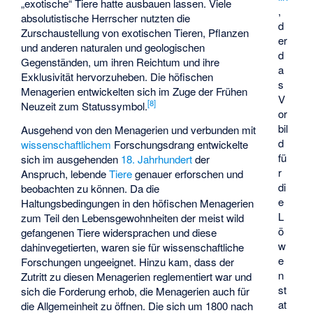
„exotische“ Tiere
hatte ausbauen lassen. Viele
,
absolutistische Herrscher nutzten die
d
Zurschaustellung von exotischen Tieren, Pflanzen
er
und anderen naturalen und geologischen
d
Gegenständen, um ihren Reichtum und ihre
a
Exklusivität hervorzuheben. Die höfischen
s
Menagerien entwickelten sich im Zuge der Frühen
V
[
8
]
Neuzeit zum Statussymbol.
or
bil
Ausgehend von den Menagerien und verbunden mit
d
wissenschaftlichem
Forschungsdrang entwickelte
fü
sich im ausgehenden
18. Jahrhundert
der
r
Anspruch, lebende
Tiere
genauer erforschen und
di
beobachten zu können. Da die
e
Haltungsbedingungen in den höfischen Menagerien
L
zum Teil den Lebensgewohnheiten der meist wild
ö
gefangenen Tiere widersprachen und diese
w
dahinvegetierten, waren sie für wissenschaftliche
e
Forschungen ungeeignet. Hinzu kam, dass der
n
Zutritt zu diesen Menagerien reglementiert war und
st
sich die Forderung erhob, die Menagerien auch für
at
die Allgemeinheit zu öffnen. Die sich um 1800 nach