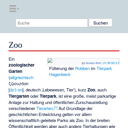
Zoo
Ein
(c)
Anneke Wolf
,
CC BY-SA 3.0
zoologischer
Fütterung der
Robben
im
Tierpark
Garten
Hagenbeck
(
altgriechisch
ζῷον
zōon
[
dzɔ̂ːon
], deutsch
‚Lebewesen, Tier‘
), kurz
Zoo
, auch
Tiergarten
oder
Tierpark
, ist eine große, meist parkartige
Anlage zur Haltung und öffentlichen Zurschaustellung
[
1
]
verschiedener
Tierarten
.
Auf Grundlage der
geschichtlichen Entwicklung gelten vor allem
wissenschaftlich geleitete Parks als Zoo. In der breiten
Öffentlichkeit werden aber auch andere Tierhaltungen wie