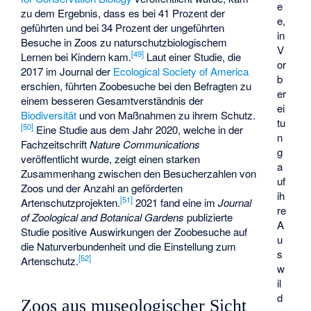
e
zu dem Ergebnis, dass es bei 41 Prozent der
e,
geführten und bei 34 Prozent der ungeführten
in
Besuche in Zoos zu naturschutzbiologischem
V
[
49
]
Lernen bei Kindern kam.
Laut einer Studie, die
or
2017 im Journal der
Ecological Society of America
b
erschien, führten Zoobesuche bei den Befragten zu
er
einem besseren Gesamtverständnis der
ei
Biodiversität
und von Maßnahmen zu ihrem Schutz.
tu
[
50
]
Eine Studie aus dem Jahr 2020, welche in der
n
Fachzeitschrift
Nature Communications
g
veröffentlicht wurde, zeigt einen starken
a
Zusammenhang zwischen den Besucherzahlen von
uf
Zoos und der Anzahl an geförderten
ih
[
51
]
Artenschutzprojekten.
2021 fand eine im
Journal
re
of Zoological and Botanical Gardens
publizierte
A
Studie positive Auswirkungen der Zoobesuche auf
u
die Naturverbundenheit und die Einstellung zum
s
[
52
]
Artenschutz.
w
il
d
Zoos aus museologischer Sicht