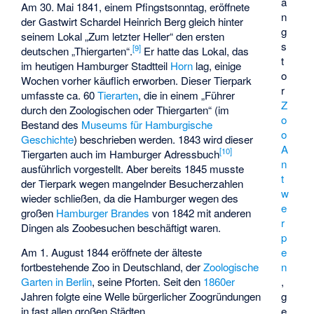
a
Am 30. Mai 1841, einem Pfingstsonntag, eröffnete
n
der Gastwirt Schardel Heinrich Berg gleich hinter
g
seinem Lokal „Zum letzter Heller“ den ersten
s
[
9
]
deutschen „Thiergarten“.
Er hatte das Lokal, das
t
im heutigen Hamburger Stadtteil
Horn
lag, einige
o
Wochen vorher käuflich erworben. Dieser Tierpark
r
umfasste ca. 60
Tierarten
, die in einem „Führer
Z
durch den Zoologischen oder Thiergarten“ (im
o
Bestand des
Museums für Hamburgische
o
Geschichte
) beschrieben werden. 1843 wird dieser
A
[
10
]
Tiergarten auch im Hamburger Adressbuch
n
ausführlich vorgestellt. Aber bereits 1845 musste
t
der Tierpark wegen mangelnder Besucherzahlen
w
wieder schließen, da die Hamburger wegen des
e
großen
Hamburger Brandes
von 1842 mit anderen
r
Dingen als Zoobesuchen beschäftigt waren.
p
Am 1. August 1844 eröffnete der älteste
e
fortbestehende Zoo in Deutschland, der
Zoologische
n
Garten in Berlin
, seine Pforten. Seit den
1860er
,
Jahren folgte eine Welle bürgerlicher Zoogründungen
g
in fast allen großen Städten.
e