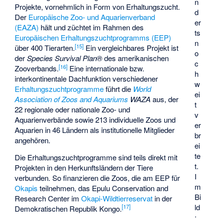
n
Projekte, vornehmlich in Form von Erhaltungszucht.
d
Der
Europäische Zoo- und Aquarienverband
er
(EAZA)
hält und züchtet im Rahmen des
ts
Europäischen Erhaltungszuchtprogramms (EEP)
n
[
15
]
über 400 Tierarten.
Ein vergleichbares Projekt ist
o
der
Species Survival Plan®
des amerikanischen
c
[
16
]
Zooverbands.
Eine internationale bzw.
h
interkontinentale Dachfunktion verschiedener
w
Erhaltungszuchtprogramme
führt die
World
ei
Association of Zoos and Aquariums
WAZA
aus, der
t
22 regionale oder nationale Zoo- und
v
Aquarienverbände sowie 213 individuelle Zoos und
er
Aquarien in 46 Ländern als institutionelle Mitglieder
br
angehören.
ei
te
Die Erhaltungszuchtprogramme sind teils direkt mit
t.
Projekten in den Herkunftsländern der Tiere
I
verbunden. So finanzieren die Zoos, die am EEP für
m
Okapis
teilnehmen, das Epulu Conservation and
Bi
Research Center im
Okapi-Wildtierreservat
in der
ld
[
17
]
Demokratischen Republik Kongo.
: