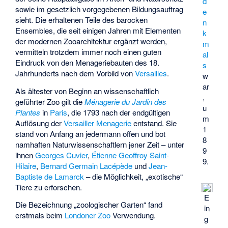
d
sowie im gesetzlich vorgegebenen Bildungsauftrag
e
sieht. Die erhaltenen Teile des barocken
n
Ensembles, die seit einigen Jahren mit Elementen
k
der modernen Zooarchitektur ergänzt werden,
m
vermitteln trotzdem immer noch einen guten
al
Eindruck von den Menageriebauten des 18.
s
Jahrhunderts nach dem Vorbild von
Versailles
.
w
ar
Als ältester von Beginn an wissenschaftlich
,
geführter Zoo gilt die
Ménagerie du Jardin des
u
Plantes
in
Paris
, die 1793 nach der endgültigen
m
Auflösung der
Versailler
Menagerie
entstand. Sie
1
stand von Anfang an jedermann offen und bot
8
namhaften Naturwissenschaftlern jener Zeit – unter
9
ihnen
Georges Cuvier
,
Étienne Geoffroy Saint-
9.
Hilaire
,
Bernard Germain Lacépède
und
Jean-
Baptiste de Lamarck
– die Möglichkeit, „exotische“
Tiere zu erforschen.
E
Die Bezeichnung „zoologischer Garten“ fand
in
erstmals beim
Londoner Zoo
Verwendung.
g