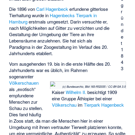
g
Die 1896 von
Carl Hagenbeck
erfundene gitterlose
r
Tierhaltung wurde in
Hagenbecks Tierpark in
ü
Hamburg
erstmals umgesetzt. Darin versuchte er,
n
nach Möglichkeiten auf Gitter zu verzichten und die
d
Gestaltung der Umgebung der Tiere an ihre
e
Lebensräume anzulehnen. Sie hat sich als
t
Paradigma in der Zoogestaltung im Verlauf des 20.
1
Jahrhunderts etabliert.
8
4
Vom ausgehenden 19. bis in die erste Hälfte des 20.
3
Jahrhunderts war es üblich, im Rahmen
sogenannter
Völkerschauen
(c) Bundesarchiv, Bild 183-R52035 / CC-BY-SA 3.0
als „exotisch“
Kaiser
Wilhelm II.
besichtigt 1909
empfundene
eine Gruppe Äthiopier bei einer
Menschen zur
Völkerschau
im
Tierpark Hagenbeck
Schau zu stellen.
Dies fand häufig
in Zoos statt, da man die Menschen hier in einer
Umgebung mit ihnen vertrauter Tierwelt platzieren konnte,
um eine vermeintliche „Authentizität“ zu erzeugen. So sollte