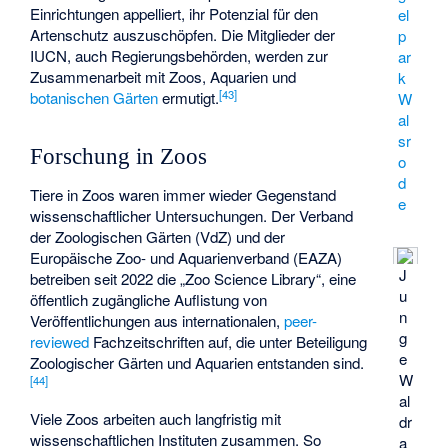
Einrichtungen appelliert, ihr Potenzial für den
el
Artenschutz auszuschöpfen. Die Mitglieder der
p
IUCN, auch Regierungsbehörden, werden zur
ar
Zusammenarbeit mit Zoos, Aquarien und
k
[
43
]
botanischen Gärten
ermutigt.
W
al
sr
Forschung in Zoos
o
d
Tiere in Zoos waren immer wieder Gegenstand
e
wissenschaftlicher Untersuchungen. Der Verband
der Zoologischen Gärten (VdZ) und der
Europäische Zoo- und Aquarienverband (EAZA)
J
betreiben seit 2022 die „Zoo Science Library“, eine
u
öffentlich zugängliche Auflistung von
n
Veröffentlichungen aus internationalen,
peer-
g
reviewed
Fachzeitschriften auf, die unter Beteiligung
e
Zoologischer Gärten und Aquarien entstanden sind.
W
[
44
]
al
Viele Zoos arbeiten auch langfristig mit
dr
wissenschaftlichen Instituten zusammen. So
a