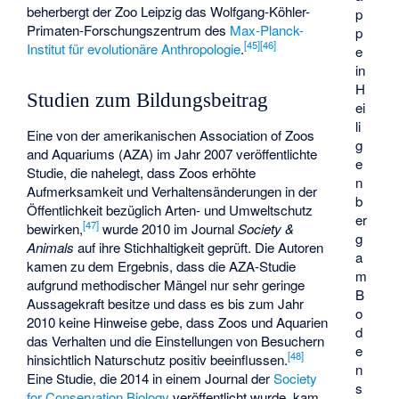
beherbergt der Zoo Leipzig das
Wolfgang-Köhler-
p
Primaten-Forschungszentrum
des
Max-Planck-
p
[
45
]
[
46
]
Institut für evolutionäre Anthropologie
.
e
in
H
Studien zum Bildungsbeitrag
ei
li
Eine von der amerikanischen Association of Zoos
g
and Aquariums (AZA) im Jahr 2007 veröffentlichte
e
Studie, die nahelegt, dass Zoos erhöhte
n
Aufmerksamkeit und Verhaltensänderungen in der
b
Öffentlichkeit bezüglich Arten- und Umweltschutz
er
[
47
]
bewirken,
wurde 2010 im Journal
Society &
g
Animals
auf ihre Stichhaltigkeit geprüft. Die Autoren
a
kamen zu dem Ergebnis, dass die AZA-Studie
m
aufgrund methodischer Mängel nur sehr geringe
B
Aussagekraft besitze und dass es bis zum Jahr
o
2010 keine Hinweise gebe, dass Zoos und Aquarien
d
das Verhalten und die Einstellungen von Besuchern
e
[
48
]
hinsichtlich Naturschutz positiv beeinflussen.
n
Eine Studie, die 2014 in einem Journal der
Society
s
for Conservation Biology
veröffentlicht wurde, kam