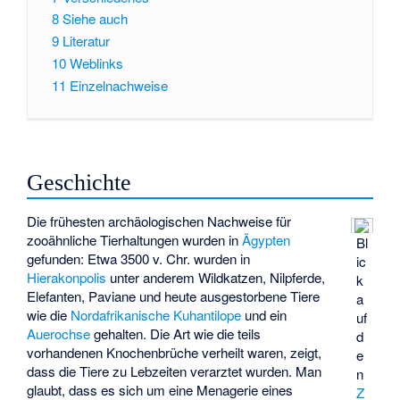
8
Siehe auch
9
Literatur
10
Weblinks
11
Einzelnachweise
Geschichte
Die frühesten archäologischen Nachweise für
zooähnliche Tierhaltungen wurden in
Ägypten
Bl
gefunden: Etwa 3500 v. Chr. wurden in
ic
Hierakonpolis
unter anderem Wildkatzen, Nilpferde,
k
Elefanten, Paviane und heute ausgestorbene Tiere
a
wie die
Nordafrikanische Kuhantilope
und ein
uf
Auerochse
gehalten. Die Art wie die teils
d
vorhandenen Knochenbrüche verheilt waren, zeigt,
e
dass die Tiere zu Lebzeiten verarztet wurden. Man
n
glaubt, dass es sich um eine Menagerie eines
Z