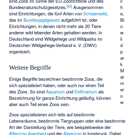
sind Zoos im Sinne der EU-Zoorichtlinie und des
c
[
59
]
Bundesnaturschutzgesetzes.
Ausgenommen
h
sind Einrichtungen, die fünf Arten von
Schalenwild
,
e,
das im
Bundesjagdgesetz
aufgeführt ist, oder
Bi
Einrichtungen, in denen nicht mehr als 20 Tiere
o
anderer wild lebender Arten gehalten werden. In
w
Deutschland sind Wildgehege und Wildparks im
il
Deutschen Wildgehege-Verband e. V. (DWV)
d
organisiert.
p
ar
k
Weitere Begriffe
M
ar
Einige Begriffe bezeichnen bestimmte Zoos, die
m
sich spezialisiert haben, oder auch nur einen Teil
er
des Zoos. So sind
Aquarium
und
Delfinarium
als
o
Bezeichnung für ganze Einrichtung geläufig, können
w
aber auch Teil eines Zoos sein.
Zoos spezialisieren sich teils auf bestimmte
Lebensräume, bestimmte Tiergruppen oder eine bestimmte
Art der Darstellung der Tiere, wie beispielsweise der
Affenzoo Apenheul
und der
Alpenzoo
in Innsbruck. Dabei