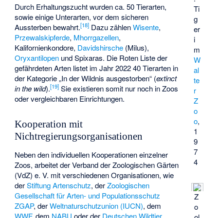
Durch Erhaltungszucht wurden ca. 50 Tierarten,
Ti
sowie einige Unterarten, vor dem sicheren
g
[
18
]
Aussterben bewahrt.
Dazu zählen
Wisente
,
er
Przewalskipferde
,
Mhorrgazellen
,
i
Kalifornienkondore
,
Davidshirsche
(Milus),
m
Oryxantilopen
und
Spixaras
. Die Roten Liste der
W
gefährdeten Arten listet im Jahr 2022 40 Tierarten in
al
der Kategorie „In der Wildnis ausgestorben“ (
extinct
te
[
19
]
in the wild
).
Sie existieren somit nur noch in Zoos
r
oder vergleichbaren Einrichtungen.
Z
o
o
,
Kooperation mit
1
Nichtregierungsorganisationen
9
7
Neben den individuellen Kooperationen einzelner
4
Zoos, arbeitet der Verband der Zoologischen Gärten
(VdZ) e. V. mit verschiedenen Organisationen, wie
der
Stiftung Artenschutz
, der
Zoologischen
Gesellschaft für Arten- und Populationsschutz
Z
ZGAP
, der
Weltnaturschutzunion (IUCN)
, dem
o
WWF
, dem
NABU
oder der
Deutschen Wildtier
ol