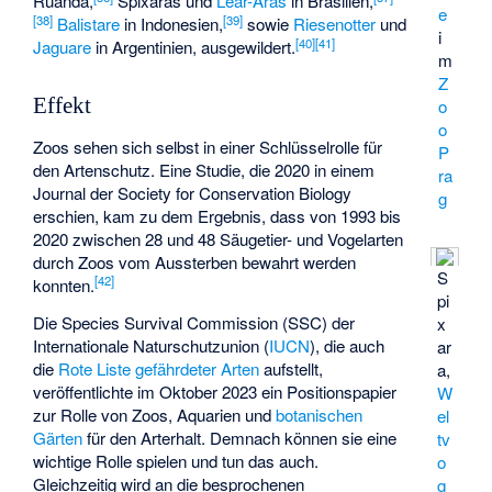
Ruanda,
Spixaras
und
Lear-Aras
in Brasilien,
e
[
38
]
[
39
]
Balistare
in Indonesien,
sowie
Riesenotter
und
i
[
40
]
[
41
]
Jaguare
in Argentinien, ausgewildert.
m
Z
Effekt
o
o
Zoos sehen sich selbst in einer Schlüsselrolle für
P
den Artenschutz. Eine Studie, die 2020 in einem
ra
Journal der Society for Conservation Biology
g
erschien, kam zu dem Ergebnis, dass von 1993 bis
2020 zwischen 28 und 48 Säugetier- und Vogelarten
durch Zoos vom Aussterben bewahrt werden
S
[
42
]
konnten.
pi
Die Species Survival Commission (SSC) der
x
Internationale Naturschutzunion (
IUCN
), die auch
ar
die
Rote Liste gefährdeter Arten
aufstellt,
a,
veröffentlichte im Oktober 2023 ein Positionspapier
W
zur Rolle von Zoos, Aquarien und
botanischen
el
Gärten
für den Arterhalt. Demnach können sie eine
tv
wichtige Rolle spielen und tun das auch.
o
Gleichzeitig wird an die besprochenen
g