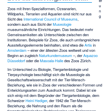
er
u
Zoos mit ihren Spezialformen, Ozeanarien,
n
Wildparks, Terrarien und Aquarien sind nicht nur aus
g
Sicht des
International Council of Museums
,
sondern auch aus Sicht der
Museologie
museumsähnliche Einrichtungen. Das bedeutet mehr
Gemeinsamkeiten als Unterschiede zwischen den
Institutionen. Beispiele für Zoos, die auch umfangreichere
Ausstellungselemente beinhalten, sind etwa die
Artis
in
Amsterdam
– einer der ältesten Zoos weltweit und von
Beginn an zugleich
Naturkundemuseum
–, der
Aquazoo
Düsseldorf
oder die
Masoala-Halle
des Zoos Zürich.
Im Unterschied zu Biologie, Tiergartenbiologie und
Tierpsychologie beschäftigt sich die Museologie als
Gesellschaftswissenschaft mit der Tier-Mensch-
Beziehung, wie sie in Zoos der verschiedenen Formen und
Entwicklungsarten zum Ausdruck kommt. Dabei ist sie
sich einig mit dem Begründer der Tiergartenbiologie, dem
Schweizer
Heini Hediger
, der 1942 die Tier-Mensch-
Beziehung, die Nahrung und den Raum als die
tiergartenbiologischen Problemkreise von Zooinsassen