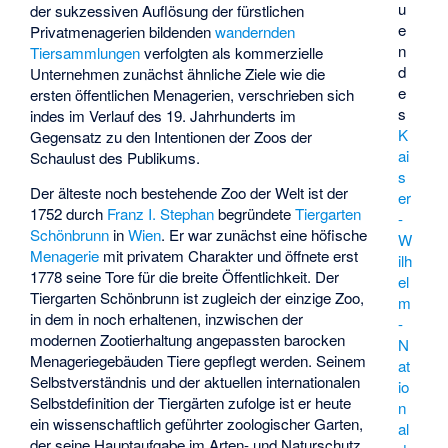
u
der sukzessiven Auflösung der fürstlichen
e
Privatmenagerien bildenden
wandernden
n
Tiersammlungen
verfolgten als kommerzielle
d
Unternehmen zunächst ähnliche Ziele wie die
e
ersten öffentlichen Menagerien, verschrieben sich
s
indes im Verlauf des 19. Jahrhunderts im
K
Gegensatz zu den Intentionen der Zoos der
ai
Schaulust des Publikums.
s
Der älteste noch bestehende Zoo der Welt ist der
er
1752 durch
Franz I. Stephan
begründete
Tiergarten
-
Schönbrunn
in
Wien
. Er war zunächst eine höfische
W
Menagerie
mit privatem Charakter und öffnete erst
ilh
1778 seine Tore für die breite Öffentlichkeit. Der
el
Tiergarten Schönbrunn ist zugleich der einzige Zoo,
m
in dem in noch erhaltenen, inzwischen der
-
modernen Zootierhaltung angepassten barocken
N
Menageriegebäuden Tiere gepflegt werden. Seinem
at
Selbstverständnis und der aktuellen internationalen
io
Selbstdefinition der Tiergärten zufolge ist er heute
n
ein wissenschaftlich geführter zoologischer Garten,
al
der seine Hauptaufgabe im Arten- und Naturschutz