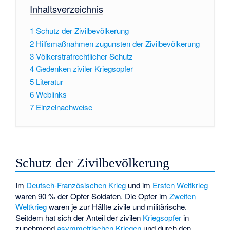
Inhaltsverzeichnis
1
Schutz der Zivilbevölkerung
2
Hilfsmaßnahmen zugunsten der Zivilbevölkerung
3
Völkerstrafrechtlicher Schutz
4
Gedenken ziviler Kriegsopfer
5
Literatur
6
Weblinks
7
Einzelnachweise
Schutz der Zivilbevölkerung
Im
Deutsch-Französischen Krieg
und im
Ersten Weltkrieg
waren 90 % der Opfer Soldaten. Die Opfer im
Zweiten
Weltkrieg
waren je zur Hälfte zivile und militärische.
Seitdem hat sich der Anteil der zivilen
Kriegsopfer
in
zunehmend
asymmetrischen Kriegen
und durch den