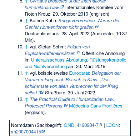
↑
Civilians protected under international
humanitarian law.
Internationales Komitee vom
Roten Kreuz, 29. Oktober 2010 (englisch).
↑
Kathrin Kühn:
Kriegsverbrechen: Warum die
Genfer Konventionen nicht greifen.
Deutschlandfunk, 28. April 2022 (Audiodatei, 10:37
Min).
↑
vgl. Stefan Sohm:
Folgen von
Explosivwaffeneinsätzen.
Öffentliche Anhörung
im
Unterausschuss Abrüstung, Rüstungskontrolle
und Nichtverbreitung
am 20. März 2019.
↑
vgl. beispielsweise
Europarat
:
Delegation der
Versammlung nach Besuch in Kiew: „Das
schlimmste von allen Verbrechen ist der Krieg
selbst.“
Straßburg, 30. Juni 2022.
↑
The Practical Guide to Humanitarian Law:
Protected Persons.
Médecins Sans Frontières
(englisch).
Normdaten (Sachbegriff):
GND
:
4190984-7
|
LCCN
:
sh2007004415