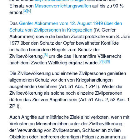
Einsatz von
Massenvernichtungswaffen
auf bis zu 90 %
[
4
]
[
5
]
erhöht.
Das
Genfer Abkommen vom 12. August 1949 über den
Schutz von Zivilpersonen in Kriegszeiten
(IV. Genfer
Abkommen) sowie die beiden Zusatzprotokolle vom 8. Juni
1977 über den Schutz der Opfer bewaffneter Konflikte
enthalten besondere Regeln zum Schutz der
[
6
]
Zivilbevölkerung,
um die das Humanitäre Völkerrecht
[
7
]
[
8
]
[
9
]
nach dem Zweiten Weltkrieg ergänzt wurde.
Die Zivilbevölkerung und einzelne Zivilpersonen genießen
allgemeinen Schutz vor den von Kriegshandlungen
ausgehenden Gefahren (Art. 51 Abs. 1 ZP I). Weder die
Zivilbevölkerung als solche noch einzelne Zivilpersonen
dürfen das Ziel von Angriffen sein (Art. 51 Abs. 2, 52 Abs. 1
ZP I).
Auch Angriffe auf militärische Ziele sind verboten, wenn mit
Verlusten an Menschenleben unter der Zivilbevölkerung,
der Verwundung von Zivilpersonen, Schäden an zivilen
Objekten oder mehreren derartigen Folgen zusammen zu