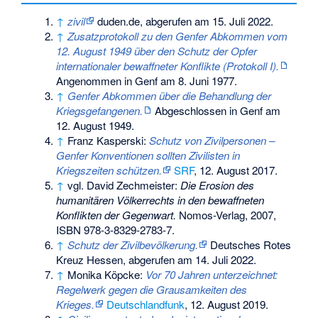
↑
zivil
duden.de, abgerufen am 15. Juli 2022.
↑
Zusatzprotokoll zu den Genfer Abkommen vom
12. August 1949 über den Schutz der Opfer
internationaler bewaffneter Konflikte (Protokoll I).
Angenommen in Genf am 8. Juni 1977.
↑
Genfer Abkommen über die Behandlung der
Kriegsgefangenen.
Abgeschlossen in Genf am
12. August 1949.
↑
Franz Kasperski:
Schutz von Zivilpersonen –
Genfer Konventionen sollten Zivilisten in
Kriegszeiten schützen.
SRF
, 12. August 2017.
↑
vgl. David Zechmeister:
Die Erosion des
humanitären Völkerrechts in den bewaffneten
Konflikten der Gegenwart.
Nomos-Verlag, 2007,
ISBN 978-3-8329-2783-7
.
↑
Schutz der Zivilbevölkerung.
Deutsches Rotes
Kreuz Hessen, abgerufen am 14. Juli 2022.
↑
Monika Köpcke:
Vor 70 Jahren unterzeichnet:
Regelwerk gegen die Grausamkeiten des
Krieges.
Deutschlandfunk
, 12. August 2019.