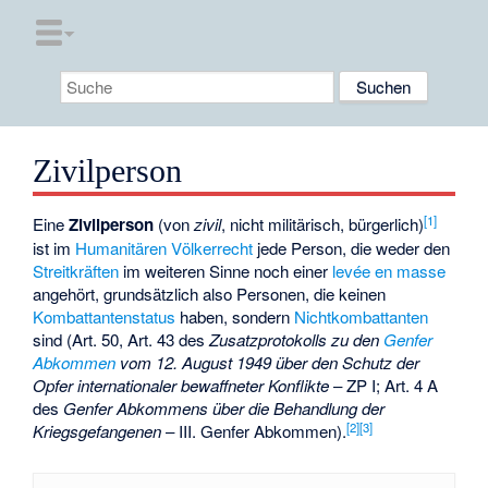
Zivilperson
[
1
]
Eine
Zivilperson
(von
zivil
, nicht militärisch, bürgerlich)
ist im
Humanitären Völkerrecht
jede Person, die weder den
Streitkräften
im weiteren Sinne noch einer
levée en masse
angehört, grundsätzlich also Personen, die keinen
Kombattantenstatus
haben, sondern
Nichtkombattanten
sind (Art. 50, Art. 43 des
Zusatzprotokolls zu den
Genfer
Abkommen
vom 12. August 1949 über den Schutz der
Opfer internationaler bewaffneter Konflikte
– ZP I; Art. 4 A
des
Genfer Abkommens über die Behandlung der
[
2
]
[
3
]
Kriegsgefangenen
– III. Genfer Abkommen).