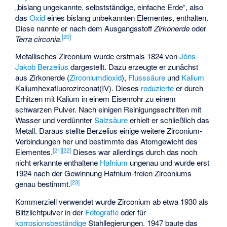
„bislang ungekannte, selbstständige, einfache Erde“, also
das
Oxid
eines bislang unbekannten Elementes, enthalten.
Diese nannte er nach dem Ausgangsstoff
Zirkonerde
oder
[
20
]
Terra circonia
.
Metallisches Zirconium wurde erstmals 1824 von
Jöns
Jakob Berzelius
dargestellt. Dazu erzeugte er zunächst
aus Zirkonerde (
Zirconiumdioxid
),
Flusssäure
und
Kalium
Kaliumhexafluorozirconat(IV)
. Dieses
reduzierte
er durch
Erhitzen mit Kalium in einem Eisenrohr zu einem
schwarzen Pulver. Nach einigen Reinigungsschritten mit
Wasser und verdünnter
Salzsäure
erhielt er schließlich das
Metall. Daraus stellte Berzelius einige weitere Zirconium-
Verbindungen her und bestimmte das Atomgewicht des
[
21
]
[
22
]
Elementes.
Dieses war allerdings durch das noch
nicht erkannte enthaltene
Hafnium
ungenau und wurde erst
1924 nach der Gewinnung Hafnium-freien Zirconiums
[
23
]
genau bestimmt.
Kommerziell verwendet wurde Zirconium ab etwa 1930 als
Blitzlichtpulver
in der
Fotografie
oder für
korrosionsbeständige
Stahllegierungen
. 1947 baute das