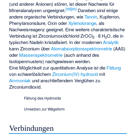
(und anderer Anionen) stören, ist dieser Nachweis für
[
59
]
[
60
]
Mineralanalysen ungeeignet.
Daneben sind einige
andere organische Verbindungen, wie
Tannin
,
Kupferron
,
Phenylarsonsäure
,
Oxin
oder
Xylenolorange
, als
Nachweisreagenz geeignet. Eine weitere charakteristische
Verbindung ist Zirconiumoxidchlorid ZrOCl
· 8 H
O, die in
2
2
typischen Nadeln kristallisiert. In der modernen
Analytik
kann Zirconium über
Atomabsorptionsspektrometrie
(AAS)
oder
Massenspektrometrie
(auch anhand des
Isotopenmusters
) nachgewiesen werden.
Eine Möglichkeit zur quantitativen Analyse ist die
Fällung
von schwerlöslichem
Zirconium(IV)-hydroxid
mit
Ammoniak
und anschließendem Verglühen zu
Zirconiumdioxid.
Fällung des Hydroxids
Umsetzen zur Wägeform
Verbindungen