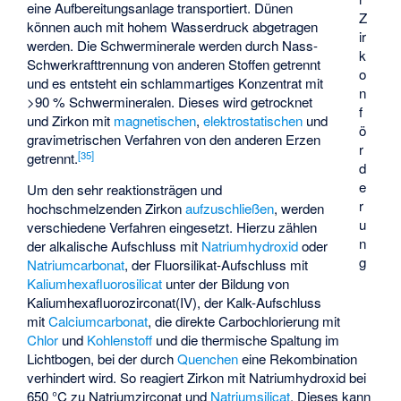
eine Aufbereitungsanlage transportiert. Dünen
Z
können auch mit hohem Wasserdruck abgetragen
ir
werden. Die Schwerminerale werden durch Nass-
k
Schwerkrafttrennung von anderen Stoffen getrennt
o
und es entsteht ein schlammartiges Konzentrat mit
n
>90 % Schwermineralen. Dieses wird getrocknet
f
und Zirkon mit
magnetischen
,
elektrostatischen
und
ö
gravimetrischen Verfahren von den anderen Erzen
r
[
35
]
getrennt.
d
e
Um den sehr reaktionsträgen und
r
hochschmelzenden Zirkon
aufzuschließen
, werden
u
verschiedene Verfahren eingesetzt. Hierzu zählen
n
der alkalische Aufschluss mit
Natriumhydroxid
oder
g
Natriumcarbonat
, der Fluorsilikat-Aufschluss mit
Kaliumhexafluorosilicat
unter der Bildung von
Kaliumhexafluorozirconat(IV)
, der Kalk-Aufschluss
mit
Calciumcarbonat
, die direkte Carbochlorierung mit
Chlor
und
Kohlenstoff
und die thermische Spaltung im
Lichtbogen, bei der durch
Quenchen
eine Rekombination
verhindert wird. So reagiert Zirkon mit Natriumhydroxid bei
650 °C zu
Natriumzirconat
und
Natriumsilicat
. Dieses kann