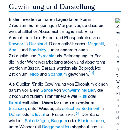
Gewinnung und Darstellung
In den meisten primären Lagerstätten kommt
Zirconium nur in geringen Mengen vor, so dass ein
Z
wirtschaftlicher Abbau nicht möglich ist. Eine
ei
Ausnahme ist die Eisen- und Phosphatmine von
tli
Kowdor
in
Russland
. Diese enthält neben
Magnetit
,
c
Apatit
und
Baddeleyit
unter anderem auch
h
Zirkonolith
und
Pyrochlor
als Beimengung im Erz,
e
die in der Weiterverarbeitung stören und abgetrennt
E
werden müssen. Daraus werden als Beiprodukte
n
[
34
]
Zirconium,
Niob
und
Scandium
gewonnen.
t
w
Als Quellen für die Gewinnung von Zirconium dienen
ic
darum vor allem
Sande
von
Schwermineralen
, die
kl
Zirkon und zudem Titanminerale wie
Rutil
oder
u
Ilmenit
enthalten. Diese kommen entweder an
n
Stränden
, unter Wasser, als
äolisches Sediment
in
g
[
34
]
Dünen
oder
alluvial
an Flüssen vor.
Der Sand
d
wird mit
Schürfzügen
,
Baggern
oder
Planierraupen
,
e
unter Wasser mit
Baggerschiffen
abgebaut und in
r