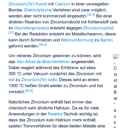
Zirconium(IV)-fluorid
mit
Calcium
in einer versiegelten
Bombe.
Elektrolytische
Verfahren sind zwar möglich,
[
36.3
]
werden aber nicht kommerziell eingesetzt.
Bei einer
direkten Reaktion von Zirconiumdioxid mit Kohlenstoff (wie
im
Hochofenprozess
) entsteht dagegen
Zirconiumcarbid
.
[
37
]
Bei der Reduktion entsteht ein Metallschwamm, dieser
kann durch Schmelzen und
Warmumformung
zu
Barren
[
36.4
]
geformt werden.
Um reineres Zirconium gewinnen zu können, wird
das
Van-Arkel-de-Boer-Verfahren
angewendet.
„
Dabei reagiert während des Erhitzens auf etwa
C
300 °C unter Vakuum zunächst das Zirconium mit
ry
Iod
zu
Zirconium(IV)-iodid
. Dieses wird an einem
st
1300 °C heißen Draht wieder zu Zirconium und Iod
al
[
36.4
]
zersetzt.
B
ar
Natürliches Zirconium enthält fast immer das
“
chemisch sehr ähnliche Hafnium. Da es für viele
a
Anwendungen in der
Reaktor
-Technik wichtig ist,
u
dass das Zirconium kein Hafnium mehr enthält,
s
spielen Trennverfahren für diese beiden Metalle eine
9