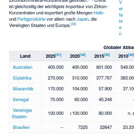
V
ist gleichzeitig der wichtigste Importeur von Zirkon-
er
Konzentraten und exportiert große Mengen
Halb
-
fa
und
Fertigprodukte
vor allem nach
Japan
, die
hr
[
43
]
Vereingten Staaten und Europa.
e
n
Globaler Abba
[
41
]
[
44
]
[
45
]
[
46
]
Land
2025
2020
2015
2010
Australien
400.000
400.000
601.000
549.00
Südafrika
270.000
310.000
377.767
383.00
Mosambik
170.000
104.000
57.900
37.10
Senegal
70.000
60.000
45.248
Vereinigte
100.000
<100.000
80.000
n. 
Staaten
Brasilien
--
7225
22647
23.23