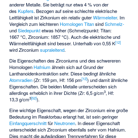
anderer Metalle. Sie beträgt nur etwa 4 % von der
des
Kupfers
. Bezogen auf seine schlechte elektrische
Leitfähigkeit ist Zirkonium ein relativ guter
Wärmeleiter
. Im
Vergleich zum leichteren
Homologen
Titan
sind
Schmelz-
und
Siedepunkt
etwas höher (Schmelzpunkt: Titan:
1667 °C, Zirconium: 1857 °C). Auch die elektrische und
[
12
]
Wärmeleitfähigkeit sind besser. Unterhalb von 0,55 K
wird Zirconium
supraleitend
.
Die Eigenschaften des Zirconiums und des schwereren
Homologen
Hafnium
ähneln sich auf Grund der
Lanthanoidenkontraktion
sehr. Diese bedingt ähnliche
[
12
]
Atomradien
(Zr: 159 pm, Hf: 156 pm
) und damit ähnliche
Eigenschaften. Die beiden Metalle unterscheiden sich
3
allerdings erheblich in ihrer Dichte (Zr: 6,5 g/cm
, Hf:
3
[
52
]
13,3 g/cm
).
Eine wichtige Eigenschaft, wegen der Zirconium eine große
Bedeutung im Reaktorbau erlangt hat, ist sein geringer
Einfangquerschnitt
für
Neutronen
. In dieser Eigenschaft
unterscheidet sich Zirconium ebenfalls sehr vom Hafnium.
Dies macht die aufwändigen Trennverfahren für diese