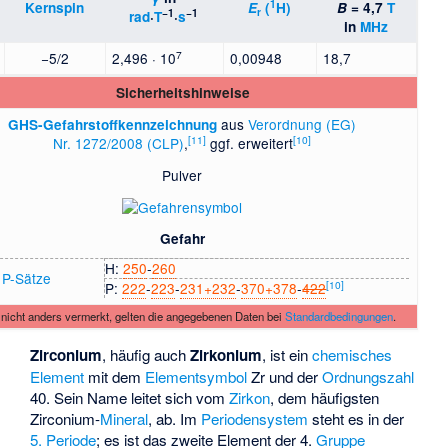
1
Kernspin
E
(
H)
B
= 4,7
T
r
−1
−1
rad
·
T
·
s
in
MHz
7
−5/2
2,496 · 10
0,00948
18,7
Sicherheitshinweise
aus
Verordnung (EG)
GHS-Gefahrstoffkennzeichnung
[
11
]
[
10
]
Nr. 1272/2008 (CLP)
,
ggf. erweitert
Pulver
Gefahr
H:
250
​‐​
260
 P-Sätze
[
10
]
P:
222
​‐​
223
​‐​
231+232
​‐​
370+378
​‐​
422
nicht anders vermerkt, gelten die angegebenen Daten bei
Standardbedingungen
.
Zirconium
, häufig auch
Zirkonium
, ist ein
chemisches
Element
mit dem
Elementsymbol
Zr und der
Ordnungszahl
40. Sein Name leitet sich vom
Zirkon
, dem häufigsten
Zirconium-
Mineral
, ab. Im
Periodensystem
steht es in der
5. Periode
; es ist das zweite Element der 4.
Gruppe