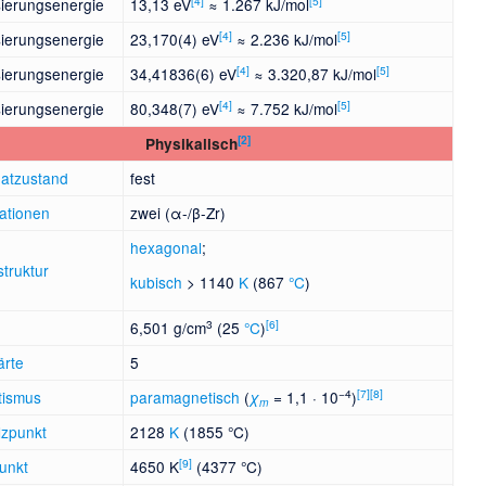
[
4
]
[
5
]
isierungsenergie
13
13 eV
≈
1
267 kJ/mol
[
4
]
[
5
]
isierungsenergie
23
170(4) eV
≈
2
236 kJ/mol
[
4
]
[
5
]
isierungsenergie
34
41836(6) eV
≈
3
320
87 kJ/mol
[
4
]
[
5
]
isierungsenergie
80
348(7) eV
≈
7
752 kJ/mol
[
2
]
Physikalisch
atzustand
fest
kationen
zwei (α-/β-Zr)
hexagonal
;
lstruktur
kubisch
> 1140
K
(867
°C
)
3
[
6
]
6,501 g/cm
(25
°C
)
ärte
5
−4
[
7
]
[
8
]
tismus
paramagnetisch
(
= 1,1 · 10
)
χ
m
zpunkt
2128
K
(1855 °C)
[
9
]
unkt
4650 K
(4377 °C)