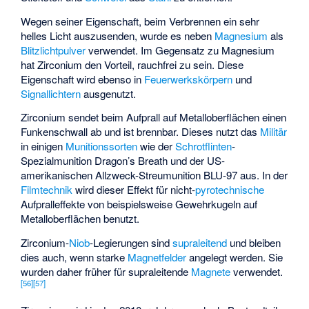
Wegen seiner Eigenschaft, beim Verbrennen ein sehr
helles Licht auszusenden, wurde es neben
Magnesium
als
Blitzlichtpulver
verwendet. Im Gegensatz zu Magnesium
hat Zirconium den Vorteil, rauchfrei zu sein. Diese
Eigenschaft wird ebenso in
Feuerwerkskörpern
und
Signallichtern
ausgenutzt.
Zirconium sendet beim Aufprall auf Metalloberflächen einen
Funkenschwall ab und ist brennbar. Dieses nutzt das
Militär
in einigen
Munitionssorten
wie der
Schrotflinten
-
Spezialmunition
Dragon’s Breath
und der US-
amerikanischen Allzweck-Streumunition
BLU-97
aus. In der
Filmtechnik
wird dieser Effekt für nicht-
pyrotechnische
Aufpralleffekte von beispielsweise Gewehrkugeln auf
Metalloberflächen benutzt.
Zirconium-
Niob
-Legierungen sind
supraleitend
und bleiben
dies auch, wenn starke
Magnetfelder
angelegt werden. Sie
wurden daher früher für supraleitende
Magnete
verwendet.
[
56
]
[
57
]