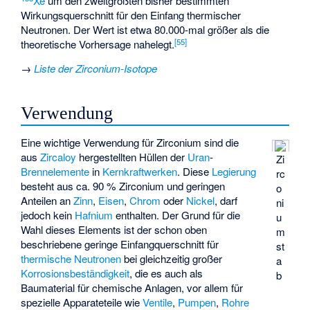
Xe
um den zweitgrößten bisher bestimmten
Wirkungsquerschnitt für den Einfang thermischer
Neutronen. Der Wert ist etwa 80.000-mal größer als die
[
55
]
theoretische Vorhersage nahelegt.
→
Liste der Zirconium-Isotope
Verwendung
Eine wichtige Verwendung für Zirconium sind die
aus
Zircaloy
hergestellten Hüllen der
Uran
-
Zi
Brennelemente
in
Kernkraftwerken
. Diese
Legierung
rc
besteht aus ca. 90 % Zirconium und geringen
o
Anteilen an
Zinn
,
Eisen
,
Chrom
oder
Nickel
, darf
ni
jedoch kein
Hafnium
enthalten. Der Grund für die
u
Wahl dieses Elements ist der schon oben
m
beschriebene geringe Einfangquerschnitt für
st
thermische Neutronen
bei gleichzeitig großer
a
Korrosionsbeständigkeit
, die es auch als
b
Baumaterial für chemische Anlagen, vor allem für
spezielle Apparateteile wie
Ventile
,
Pumpen
,
Rohre