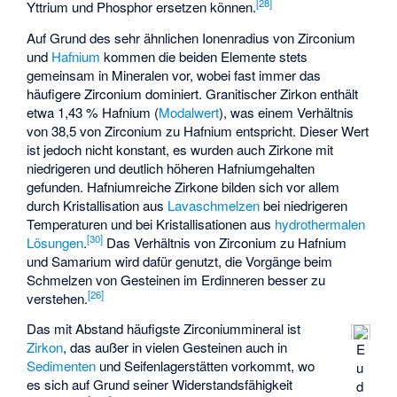
[
28
]
Yttrium und Phosphor ersetzen können.
Auf Grund des sehr ähnlichen Ionenradius von Zirconium
und
Hafnium
kommen die beiden Elemente stets
gemeinsam in Mineralen vor, wobei fast immer das
häufigere Zirconium dominiert. Granitischer Zirkon enthält
etwa 1,43 % Hafnium (
Modalwert
), was einem Verhältnis
von 38,5 von Zirconium zu Hafnium entspricht. Dieser Wert
ist jedoch nicht konstant, es wurden auch Zirkone mit
niedrigeren und deutlich höheren Hafniumgehalten
gefunden. Hafniumreiche Zirkone bilden sich vor allem
durch Kristallisation aus
Lavaschmelzen
bei niedrigeren
Temperaturen und bei Kristallisationen aus
hydrothermalen
[
30
]
Lösungen
.
Das Verhältnis von Zirconium zu Hafnium
und Samarium wird dafür genutzt, die Vorgänge beim
Schmelzen von Gesteinen im Erdinneren besser zu
[
26
]
verstehen.
Das mit Abstand häufigste Zirconiummineral ist
Zirkon
, das außer in vielen Gesteinen auch in
E
Sedimenten
und
Seifenlagerstätten
vorkommt, wo
u
es sich auf Grund seiner Widerstandsfähigkeit
d