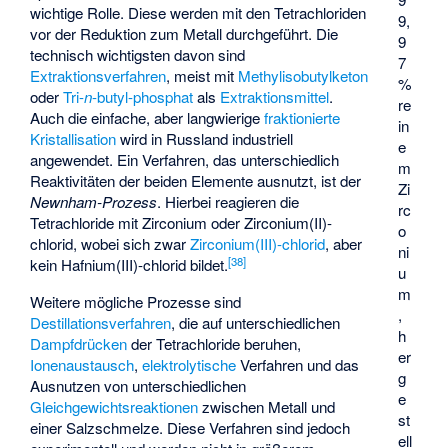
wichtige Rolle. Diese werden mit den Tetrachloriden
9,
vor der Reduktion zum Metall durchgeführt. Die
9
technisch wichtigsten davon sind
7
Extraktionsverfahren
, meist mit
Methylisobutylketon
%
oder
Tri-
n
-butyl-phosphat
als
Extraktionsmittel
.
re
Auch die einfache, aber langwierige
fraktionierte
in
Kristallisation
wird in Russland industriell
e
angewendet. Ein Verfahren, das unterschiedlich
m
Reaktivitäten der beiden Elemente ausnutzt, ist der
Zi
Newnham-Prozess
. Hierbei reagieren die
rc
Tetrachloride mit Zirconium oder Zirconium(II)-
o
chlorid, wobei sich zwar
Zirconium(III)-chlorid
, aber
ni
[
38
]
kein Hafnium(III)-chlorid bildet.
u
m
Weitere mögliche Prozesse sind
,
Destillationsverfahren
, die auf unterschiedlichen
h
Dampfdrücken
der Tetrachloride beruhen,
er
Ionenaustausch
,
elektrolytische
Verfahren und das
g
Ausnutzen von unterschiedlichen
e
Gleichgewichtsreaktionen
zwischen Metall und
st
einer Salzschmelze. Diese Verfahren sind jedoch
ell