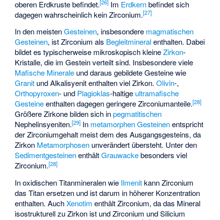
[
26
]
oberen Erdkruste befindet.
Im
Erdkern
befindet sich
[
27
]
dagegen wahrscheinlich kein Zirconium.
In den meisten
Gesteinen
, insbesondere
magmatischen
Gesteinen
, ist Zirconium als
Begleitmineral
enthalten. Dabei
bildet es typischerweise mikroskopisch kleine
Zirkon
-
Kristalle, die im Gestein verteilt sind. Insbesondere viele
Mafische Minerale
und daraus gebildete Gesteine wie
Granit
und
Alkalisyenit
enthalten viel Zirkon.
Olivin
-,
Orthopyroxen
- und
Plagioklas
-haltige
ultramafische
[
28
]
Gesteine
enthalten dagegen geringere Zirconiumanteile.
Größere Zirkone bilden sich in
pegmatitischen
[
29
]
Nephelinsyeniten
.
In
metamorphen Gesteinen
entspricht
der Zirconiumgehalt meist dem des Ausgangsgesteins, da
Zirkon
Metamorphosen
unverändert übersteht. Unter den
Sedimentgesteinen
enthält
Grauwacke
besonders viel
[
28
]
Zirconium.
In oxidischen Titanmineralen wie
Ilmenit
kann Zirconium
das Titan ersetzen und ist darum in höherer Konzentration
enthalten. Auch
Xenotim
enthält Zirconium, da das Mineral
isostrukturell zu Zirkon ist und Zirconium und Silicium