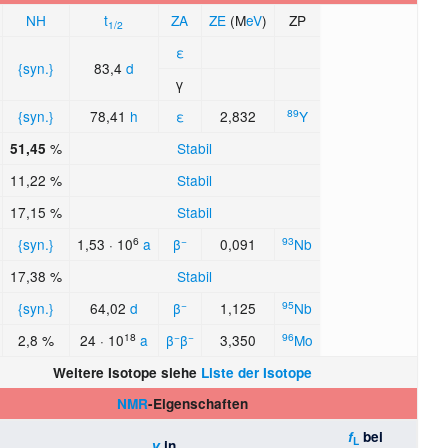
NH
t
ZA
ZE
(M
eV
)
ZP
1/2
ε
{syn.}
83,4
d
γ
89
{syn.}
78,41
h
ε
2,832
Y
%
Stabil
51,45
11,22 %
Stabil
17,15 %
Stabil
6
−
93
{syn.}
1,53 · 10
a
β
0,091
Nb
17,38 %
Stabil
−
95
{syn.}
64,02
d
β
1,125
Nb
18
−
−
96
2,8 %
24 · 10
a
β
β
3,350
Mo
Weitere Isotope siehe
Liste der Isotope
NMR
-Eigenschaften
f
bei
L
γ
in