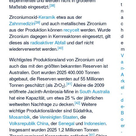
experimentell und werden nicht in größerem
t
[
38
]
Maßstab eingesetzt.
n
Zirconiumoxid-
Keramik
etwa aus der
a
[
39
]
Zahnmedizin
und auch metallisches Zirconium
c
aus der Produktion können
recycelt
werden. Wurde
h
Zirconium dagegen in Kernreaktoren eingesetzt, gilt
d
dieses als
radioaktiver Abfall
und darf nicht
e
[
40
]
wiederverwertet werden.
m
V
Wichtigstes Produktionsland von Zirconium und
a
auch das mit den größten bekannten Reserven ist
n-
Australien. Dort wurden 2025 400.000 Tonnen
A
abgebaut, die Reserven werden auf 55 Millionen
rk
[
41
]
Tonnen geschätzt (als ZrO
).
Alleine die 2009
2
el
eröffnete
Jacinth-Ambrosia-Mine
in
South Australia
-
hat eine Kapazität, um etwa 25 % der jährlichen
d
[
42
]
weltweiten Nachfrage zu decken.
Weitere
e-
wichtige Produktionsländer sind Südafrika,
B
Mosambik
, die
Vereinigten Staaten
, die
o
Volksrepublik China
, der
Senegal
und
Indonesien
.
er
Insgesamt wurden 2025 1,2 Millionen Tonnen
-
[
41
]
Zirconiummineral-Konzentrate gefördert.
China