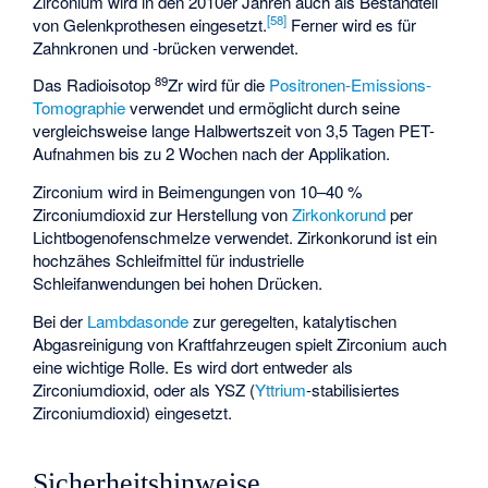
Zirconium wird in den 2010er Jahren auch als Bestandteil
[
58
]
von Gelenkprothesen eingesetzt.
Ferner wird es für
Zahnkronen und -brücken verwendet.
89
Das Radioisotop
Zr wird für die
Positronen-Emissions-
Tomographie
verwendet und ermöglicht durch seine
vergleichsweise lange Halbwertszeit von 3,5 Tagen PET-
Aufnahmen bis zu 2 Wochen nach der Applikation.
Zirconium wird in Beimengungen von 10–40 %
Zirconiumdioxid zur Herstellung von
Zirkonkorund
per
Lichtbogenofenschmelze verwendet. Zirkonkorund ist ein
hochzähes Schleifmittel für industrielle
Schleifanwendungen bei hohen Drücken.
Bei der
Lambdasonde
zur geregelten, katalytischen
Abgasreinigung von Kraftfahrzeugen spielt Zirconium auch
eine wichtige Rolle. Es wird dort entweder als
Zirconiumdioxid, oder als YSZ (
Yttrium
-stabilisiertes
Zirconiumdioxid) eingesetzt.
Sicherheitshinweise