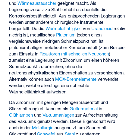
und
Wärmeaustauscher
geeignet macht. Als
Legierungszusatz zu Stahl erhöht es ebenfalls die
Korrosionsbeständigkeit. Aus entsprechenden Legierungen
werden unter anderem chirurgische Instrumente
hergestellt. Da die
Wärmeleitfähigkeit
von
Urandioxid
relativ
niedrig ist, metallisches
Plutonium
jedoch einen
vergleichsweise niedrigen Schmelzpunkt hat, ist
plutoniumhaltiger metallischer Kernbrennstoff (zum Beispiel
zum Einsatz in
Reaktoren mit schnellen Neutronen
)
zumeist eine Legierung mit Zirconium um einen höheren
Schmelzpunkt zu erreichen, ohne die
neutronenphysikalischen Eigenschaften zu verschlechtern.
Alternativ können auch
MOX-Brennelemente
verwendet
werden, welche allerdings eine schlechte
Wärmeleitfähigkeit aufweisen.
Da Zirconium mit geringen Mengen Sauerstoff und
Stickstoff reagiert, kann es als
Gettermaterial
in
Glühlampen
und
Vakuumanlagen
zur Aufrechterhaltung
des Vakuums genutzt werden. Diese Eigenschaft wird
auch in der
Metallurgie
ausgenutzt, um Sauerstoff,
Stickstoff und
Schwefel
aus
Stahl
zu entfernen.