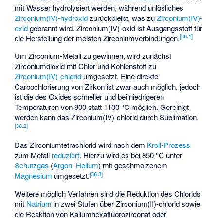
mit Wasser hydrolysiert werden, während unlösliches
Zirconium(IV)-hydroxid
zurückbleibt, was zu
Zirconium(IV)-
oxid
gebrannt wird. Zirconium(IV)-oxid ist Ausgangsstoff für
[
36.1
]
die Herstellung der meisten Zirconiumverbindungen.
Um Zirconium-Metall zu gewinnen, wird zunächst
Zirconiumdioxid mit Chlor und Kohlenstoff zu
Zirconium(IV)-chlorid
umgesetzt. Eine direkte
Carbochlorierung von Zirkon ist zwar auch möglich, jedoch
ist die des Oxides schneller und bei niedrigeren
Temperaturen von 900 statt 1100 °C möglich. Gereinigt
werden kann das Zirconium(IV)-chlorid durch
Sublimation
.
[
36.2
]
Das Zirconiumtetrachlorid wird nach dem
Kroll-Prozess
zum Metall
reduziert
. Hierzu wird es bei 850 °C unter
Schutzgas
(
Argon
,
Helium
) mit geschmolzenem
[
36.3
]
Magnesium
umgesetzt.
Weitere möglich Verfahren sind die Reduktion des Chlorids
mit
Natrium
in zwei Stufen über
Zirconium(II)-chlorid
sowie
die Reaktion von Kaliumhexafluorozirconat oder