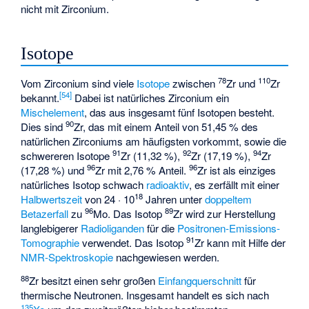
nicht mit Zirconium.
Isotope
78
110
Vom Zirconium sind viele
Isotope
zwischen
Zr und
Zr
[
54
]
bekannt.
Dabei ist natürliches Zirconium ein
Mischelement
, das aus insgesamt fünf Isotopen besteht.
90
Dies sind
Zr, das mit einem Anteil von 51,45 % des
natürlichen Zirconiums am häufigsten vorkommt, sowie die
91
92
94
schwereren Isotope
Zr (11,32 %),
Zr (17,19 %),
Zr
96
96
(17,28 %) und
Zr mit 2,76 % Anteil.
Zr ist als einziges
natürliches Isotop schwach
radioaktiv
, es zerfällt mit einer
18
Halbwertszeit
von 24 · 10
Jahren unter
doppeltem
96
89
Betazerfall
zu
Mo. Das Isotop
Zr wird zur Herstellung
langlebigerer
Radioliganden
für die
Positronen-Emissions-
91
Tomographie
verwendet. Das Isotop
Zr kann mit Hilfe der
NMR-Spektroskopie
nachgewiesen werden.
88
Zr besitzt einen sehr großen
Einfangquerschnitt
für
thermische Neutronen
. Insgesamt handelt es sich nach
135