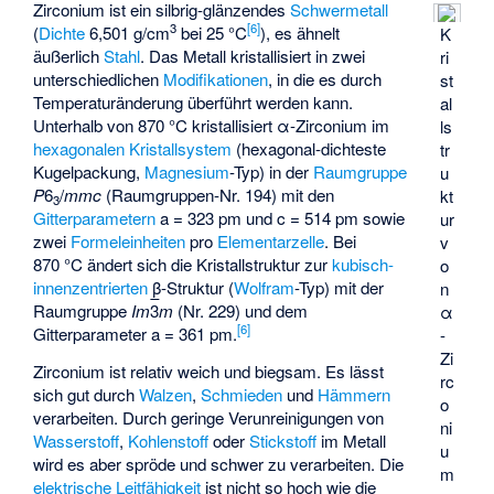
Zirconium ist ein silbrig-glänzendes
Schwermetall
3
[
6
]
(
Dichte
6,501 g/cm
bei 25 °C
), es ähnelt
K
äußerlich
Stahl
. Das Metall kristallisiert in zwei
ri
unterschiedlichen
Modifikationen
, in die es durch
st
Temperaturänderung überführt werden kann.
al
Unterhalb von 870 °C kristallisiert α-Zirconium im
ls
hexagonalen Kristallsystem
(hexagonal-dichteste
tr
Kugelpackung,
Magnesium
-Typ) in der
Raumgruppe
u
P
6
/
mmc
(Raumgruppen-Nr. 194)
mit den
kt
3
Gitterparametern
a = 323 pm und c = 514 pm sowie
ur
zwei
Formeleinheiten
pro
Elementarzelle
. Bei
v
870 °C ändert sich die Kristallstruktur zur
kubisch-
o
innenzentrierten
β-Struktur (
Wolfram
-Typ) mit der
n
Raumgruppe
Im
3
m
(Nr. 229)
und dem
α
[
6
]
Gitterparameter a = 361 pm.
-
Zi
Zirconium ist relativ weich und biegsam. Es lässt
rc
sich gut durch
Walzen
,
Schmieden
und
Hämmern
o
verarbeiten. Durch geringe Verunreinigungen von
ni
Wasserstoff
,
Kohlenstoff
oder
Stickstoff
im Metall
u
wird es aber spröde und schwer zu verarbeiten. Die
m
elektrische Leitfähigkeit
ist nicht so hoch wie die