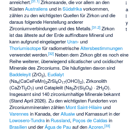
[
31.1
]
anreichert.
Zirkonsande, die vor allem an den
i
Küsten
Australiens
und in
Südafrika
vorkommen,
a
zählen zu den wichtigsten Quellen für Zirkon und die
l
daraus folgende Herstellung anderer
y
[
31.2
]
Zirconiumverbindungen und des Metalls.
Zirkon
t
ist das älteste auf der Erde auffindbare Mineral und
kann aufgrund eingelagerter
Uran
- und
Thoriumisotope
für radiometrische
Altersbestimmungen
[
32
]
verwendet werden.
Neben dem Zirkon gibt es noch eine
Reihe weiterer, überwiegend silicatischer und oxidischer
Minerale des Zirconiums. Die häufigsten davon sind
Baddeleyit
(ZrO
),
Eudialyt
2
(Na
(CaCeFeMn)
ZrSi
O
(OHCl)
),
Zirkonolith
4
2
6
17
2
(CaZrTi
O
) und
Catapleiit
(Na
Zr(Si
O
) · 2H
O).
2
7
2
3
9
2
Insgesamt sind 140 zirconiumhaltige Minerale bekannt
(Stand April 2026). Zu den wichtigsten Fundorten von
Zirconiummineralen zählen
Mont Saint-Hilaire
und
Varennes
in Kanada, der
Alluaiw
und
Karnassurt
in der
Lowosero-Tundra
in
Russland
,
Poços de Caldas
in
[
33
]
Brasilien
und der
Água de Pau
auf den
Azoren
.