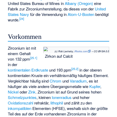
United States Bureau of Mines
in
Albany (Oregon)
eine
Fabrik zur Zirconiumherstellung, da dieses von der
United
States Navy
für die Verwendung in
Atom-U-Booten
benötigt
[
24
]
wurde.
Vorkommen
Zirconium ist mit
(c) Rob Lavinsky,
iRocks.com
– CC-BY-SA-3.0
einem Gehalt
Zirkon auf Calcit
[
25.1
]
von 132 ppm
in der
[
25.2
]
kontinentalen Erdkruste
und 193 ppm
in der oberen
kontinentalen Kruste ein verhältnismäßig häufiges Element.
Vergleichbar häufig sind
Chrom
und
Vanadium
, es ist
häufiger als viele andere Übergangsmetalle wie
Kupfer
,
Nickel
oder
Zink
. Zirconium ist auf Grund seines hohen
Schmelzpunktes
, kleinen
Ionenradius
und hoher
Oxidationszahl
refraktär
,
lithophil
und zählt zu den
inkompatiblen
Elementen (HFSE), weshalb sich der größte
Teil des auf der Erde vorhandenen Zirconiums in der