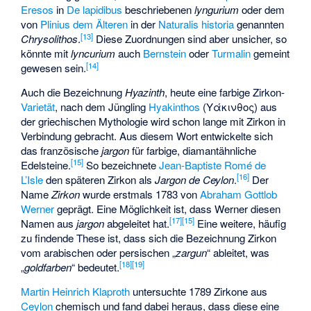
Eresos
in
De lapidibus
beschriebenen
lyngurium
oder dem
von
Plinius dem Älteren
in der
Naturalis historia
genannten
[
13
]
Chrysolithos
.
Diese Zuordnungen sind aber unsicher, so
könnte mit
lyncurium
auch
Bernstein
oder
Turmalin
gemeint
[
14
]
gewesen sein.
Auch die Bezeichnung
Hyazinth
, heute eine farbige Zirkon-
Varietät
, nach dem Jüngling
Hyakinthos
(Υάκινθος) aus
der griechischen Mythologie wird schon lange mit Zirkon in
Verbindung gebracht. Aus diesem Wort entwickelte sich
das französische
jargon
für farbige, diamantähnliche
[
15
]
Edelsteine.
So bezeichnete
Jean-Baptiste Romé de
[
16
]
L’Isle
den späteren Zirkon als
Jargon de Ceylon
.
Der
Name
Zirkon
wurde erstmals 1783 von
Abraham Gottlob
Werner
geprägt. Eine Möglichkeit ist, dass Werner diesen
[
17
]
[
15
]
Namen aus
jargon
abgeleitet hat.
Eine weitere, häufig
zu findende These ist, dass sich die Bezeichnung Zirkon
vom arabischen oder persischen „
zargun
“ ableitet, was
[
18
]
[
19
]
„
goldfarben
“ bedeutet.
Martin Heinrich Klaproth
untersuchte 1789 Zirkone aus
Ceylon
chemisch und fand dabei heraus, dass diese eine