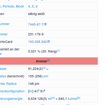
e
,
Periode
,
Block
4
,
5
,
d
hen
silbrig weiß
ummer
7440-67-7
mmer
231-176-9
-InfoCard
100.028.342
anteil an der
[
1
]
0,021 % (20. Rang)
le
[
2
]
Atomar
[
3
]
asse
91,224(2)
u
dius
(berechnet)
155 (206)
pm
nter Radius
148 pm
2
2
onenkonfiguration
[
Kr
] 4
d
5
s
[
4
]
[
5
]
sierungsenergie
6
634
126(5)
eV
≈
640
1
kJ
/
mol