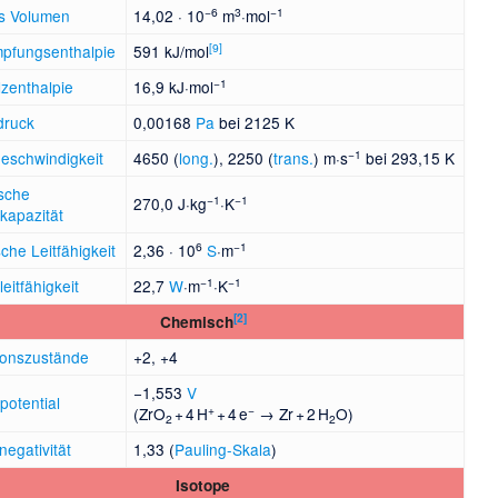
−6
3
−1
s Volumen
14,02 · 10
m
·mol
[
9
]
pfungsenthalpie
591 kJ/mol
−1
zenthalpie
16,9 kJ·mol
druck
0,00168
Pa
bei 2125 K
−1
geschwindigkeit
4650 (
long.
), 2250 (
trans.
) m·s
bei 293,15 K
ische
−1
−1
270,0 J·kg
·K
apazität
6
−1
sche Leitfähigkeit
2,36 · 10
S
·m
−1
−1
eitfähigkeit
22,7
W
·m
·K
[
2
]
Chemisch
ionszustände
+2, +4
−1,553
V
potential
+
−
(ZrO
+ 4 H
+ 4 e
→ Zr + 2 H
O)
2
2
negativität
1,33 (
Pauling-Skala
)
Isotope