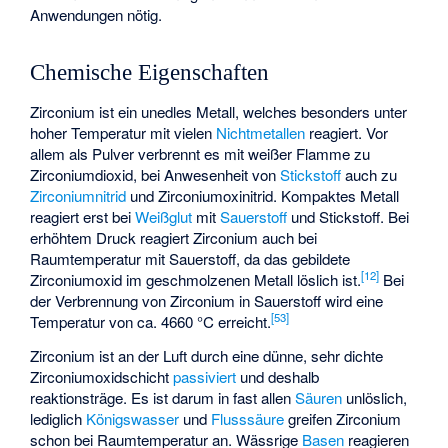
Anwendungen nötig.
Chemische Eigenschaften
Zirconium ist ein unedles Metall, welches besonders unter
hoher Temperatur mit vielen
Nichtmetallen
reagiert. Vor
allem als Pulver verbrennt es mit weißer Flamme zu
Zirconiumdioxid, bei Anwesenheit von
Stickstoff
auch zu
Zirconiumnitrid
und
Zirconiumoxinitrid
. Kompaktes Metall
reagiert erst bei
Weißglut
mit
Sauerstoff
und Stickstoff. Bei
erhöhtem Druck reagiert Zirconium auch bei
Raumtemperatur mit Sauerstoff, da das gebildete
[
12
]
Zirconiumoxid im geschmolzenen Metall löslich ist.
Bei
der Verbrennung von Zirconium in Sauerstoff wird eine
[
53
]
Temperatur von ca. 4660 °C erreicht.
Zirconium ist an der Luft durch eine dünne, sehr dichte
Zirconiumoxidschicht
passiviert
und deshalb
reaktionsträge. Es ist darum in fast allen
Säuren
unlöslich,
lediglich
Königswasser
und
Flusssäure
greifen Zirconium
schon bei Raumtemperatur an. Wässrige
Basen
reagieren