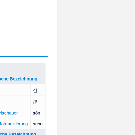
sche Bezeichnung
선
禪
ischauer
sŏn
 Romanisierung
seon
sche Bezeichnung