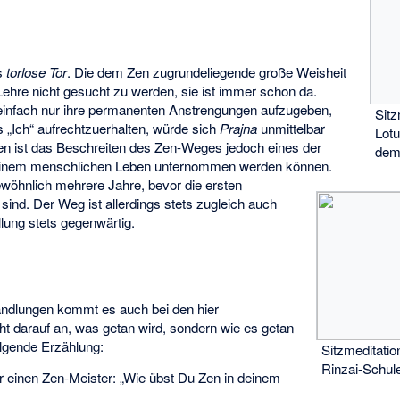
as
torlose Tor
. Die dem Zen zugrundeliegende große Weisheit
ehre nicht gesucht zu werden, sie ist immer schon da.
infach nur ihre permanenten Anstrengungen aufzugeben,
Sitz
es „Ich“ aufrechtzuerhalten, würde sich
Prajna
unmittelbar
Lotu
hen ist das Beschreiten des Zen-Weges jedoch eines der
de
n einem menschlichen Leben unternommen werden können.
öhnlich mehrere Jahre, bevor die ersten
ind. Der Weg ist allerdings stets zugleich auch
üllung stets gegenwärtig.
andlungen kommt es auch bei den hier
t darauf an, was getan wird, sondern wie es getan
olgende Erzählung:
Sitzmeditati
Rinzai-Schule
r einen Zen-Meister: „Wie übst Du Zen in deinem