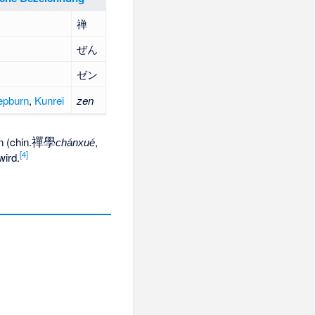
禅
ぜん
ゼン
epburn
,
Kunrei
zen
禪學
 (chin.
,
chánxué
[
4
]
ird.