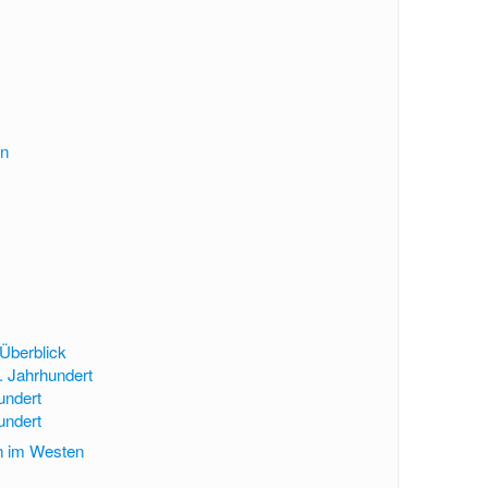
en
 Überblick
9. Jahrhundert
undert
undert
n im Westen