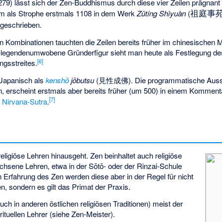
279) lässt sich der Zen-Buddhismus durch diese vier Zeilen prägnant 
祖庭事
m als Strophe erstmals 1108 in dem Werk
Zǔtíng Shìyuàn
(
geschrieben.
en Kombinationen tauchten die Zeilen bereits früher im chinesisch
e legendenumwobene Gründerfigur sieht man heute als Festlegung de
[
6
]
ngsstreites.
f Japanisch als
kenshō
jōbutsu
(
見性成佛
). Die programmatische Aussa
n, erscheint erstmals aber bereits früher (um 500) in einem Komment
[
7
]
m
Nirvana-Sutra
.
 religiöse Lehren hinausgeht. Zen beinhaltet auch religiöse
chsene Lehren, etwa in der Sōtō- oder der Rinzai-Schule
en Erfahrung des Zen werden diese aber in der Regel für nicht
en, sondern es gilt das Primat der Praxis.
 auch in anderen östlichen religiösen Traditionen) meist der
rituellen Lehrer
(siehe
Zen-Meister
).