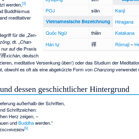
[
3
]
tzt werden,
POJ
siân
Kanji
d Buddhismus
tand meditativer
Vietnamesische Bezeichnung
Hiragana
Quốc Ngữ
thiền
Katakana
griff für die „Zen-
zōng
, dt. „
Chan
-
禪
Hán tự
Rōmaji
–
H
 nur auf die Praxis
習禪
, deutsch
xíchán
izieren, meditative Versenkung üben‘
) oder das Studium der Meditation
ht, obwohl es oft als eine abgekürzte Form von
Chanzong
verwendet w
 und dessen geschichtlicher Hintergrund
eferung außerhalb der Schriften,
nd Schriftzeichen:
hen Herz zeigen, –
auen und
Buddha
werden.“
[
5
]
eschrieben