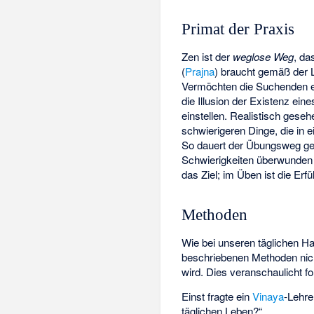
Primat der Praxis
Zen ist der
weglose Weg
, d
(
Prajna
) braucht gemäß der L
Vermöchten die Suchenden e
die Illusion der Existenz ein
einstellen. Realistisch gese
schwierigeren Dinge, die i
So dauert der Übungsweg gew
Schwierigkeiten überwunden s
das Ziel; im Üben ist die Erf
Methoden
Wie bei unseren täglichen H
beschriebenen Methoden nich
wird. Dies veranschaulicht f
Einst fragte ein
Vinaya
-Lehre
täglichen Leben?“