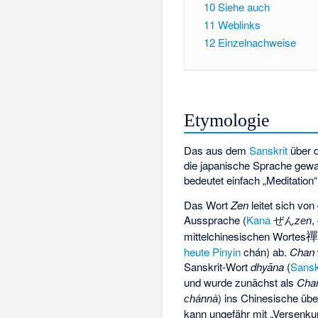
10
Siehe auch
11
Weblinks
12
Einzelnachweise
Etymologie
Das aus dem
Sanskrit
über d
die japanische Sprache gew
bedeutet einfach „Meditation“
Das Wort
Zen
leitet sich von
Aussprache (
Kana
ぜん
,
zen
mittelchinesischen Wortes
heute
Pinyin
chán) ab.
Chan
Sanskrit-Wort
dhyāna
(
Sansk
und wurde zunächst als
Cha
) ins Chinesische üb
chánnà
kann ungefähr mit „Versenku