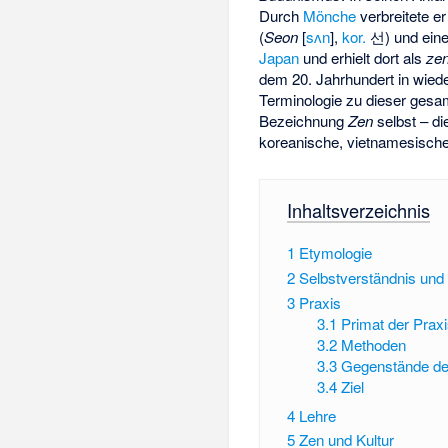
Durch
Mönche
verbreitete e
(
Seon
[
sʌn
],
kor.
선
) und ein
Japan
und erhielt dort als
ze
dem 20. Jahrhundert in wiede
Terminologie zu dieser gesa
Bezeichnung
Zen
selbst – di
koreanische, vietnamesische
Inhaltsverzeichnis
1
Etymologie
2
Selbstverständnis und 
3
Praxis
3.1
Primat der Prax
3.2
Methoden
3.3
Gegenstände de
3.4
Ziel
4
Lehre
5
Zen und Kultur