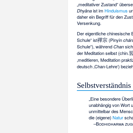
„meditativer Zustand“ überse
Dhyāna
ist im
Hinduismus
un
daher ein Begriff für den Zus
Versenkung.
Der eigentliche chinesische Be
禪宗
Schule“ ist
(Pinyin
chán
Schule“), während
Chan
sich
der Meditation selbst (chin.
‚meditieren, Meditation prakt
deutsch
‚Chan-Lehre‘
) bezie
Selbstverständnis
„Eine besondere Überli
unabhängig von Wort u
unmittelbar des Mensc
die (eigene)
Natur
sch
–
Bodhidharma zug