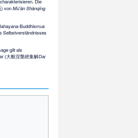
charakterisieren. Die
苑
) von
Mù'ān Shànqīng
en Mahayana-Buddhismus
s Selbstverständnisses
ge gilt als
ar (
大般涅槃經集解
Dai