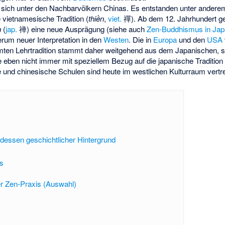
r sich unter den Nachbarvölkern Chinas. Es entstanden unter andere
e vietnamesische Tradition (
thiền
,
viet.
禪
). Ab dem 12. Jahrhundert g
n
(
jap.
禅
) eine neue Ausprägung (siehe auch
Zen-Buddhismus in Ja
rum neuer Interpretation in den
Westen
. Die in
Europa
und den
USA
mten Lehrtradition stammt daher weitgehend aus dem Japanischen, so
e eben nicht immer mit speziellem Bezug auf die japanische Tradition
 und chinesische Schulen sind heute im westlichen Kulturraum vertr
dessen geschichtlicher Hintergrund
is
r Zen-Praxis (Auswahl)