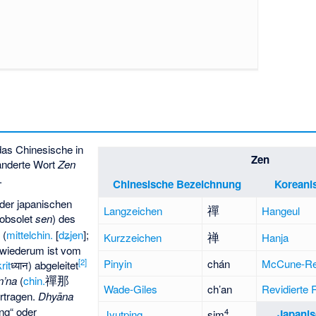
as Chinesische in
Zen
anderte Wort
Zen
.
Chinesische Bezeichnung
Koreani
 der japanischen
禪
Langzeichen
Hangeul
 obsolet
sen
) des
禪
(
mittelchin.
[
dʑjen
];
禅
Kurzzeichen
Hanja
wiederum ist vom
Pinyin
chán
McCune-Re
[
2
]
rit
ध्यान
) abgeleitet
禪那
n’na
(
chin.
Wade-Giles
ch’an
Revidierte
ertragen.
Dhyāna
ng“ oder
4
Japani
Jyutping
sim