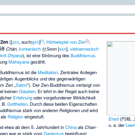
[
1
]
ⓘ
z
Zen
([
zɛn
, auch
t͜sɛn
]
,
Hörbeispiel von Zen
;
禅
Chán
,
koreanisch
선
[
sʌn
],
vietnamesisch
Seon
krit
Dhyana
), ist eine Strömung des
Buddhismus
.
htung
Mahayana
gezählt.
-Buddhismus ist die
Meditation
. Zentrales Anliegen
wärtigen Augenblicks und des gegenwärtigen
 im Zen „
Satori
“). Der Zen-Buddhismus verlangt von
el keinen
Glauben
. Er lehrt in der Regel auch keine
glicher
Erfahrung
oder vorgefundener Wirklichkeit
z. B.
Gottheiten
. Durch diese beiden Eigenschaften
Buddhismus stark von anderen Religionen und wird
 als
Religion
eingestuft.
Ensō
(
円相
, 
u. a. der
Leer
d etwa ab dem 5. Jahrhundert in
China
als
Chan-
ängen war er stark vom
Daoismus
beeinflusst.