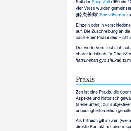
Seit der
Song-Zeit
(960 bis 1
vier Verse wurden gemeinsa
睦庵善卿
(
)
Bodhidharma
zu
Einzeln oder in verschieden
auf. Die Zuschreibung an di
nach einer Phase des Richtu
Der vierte Vers liest sich au
charakteristisch für Chan/Ze
) zu
hatsunehan gyō shūkai
Praxis
Zen ist eine Praxis, die über
Aspekte und historisch gewa
(siehe unten); zur subjektiv
unbedingt erforderlich gehalt
Als hilfreich gilt im Zen (wie
direkte Kontakt mit einem
spi