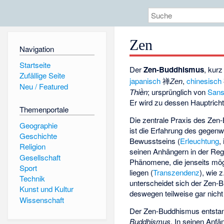
Zen
Navigation
Startseite
Der
Zen-Buddhismus
, kur
Zufällige Seite
japanisch
禅
,
chinesisch
Zen
Neu / Featured
Thiền
; ursprünglich von
Sans
Er wird zu dessen Hauptric
Themenportale
Die zentrale Praxis des Zen
Geographie
ist die Erfahrung des gegen
Geschichte
Bewusstseins (
Erleuchtung
,
Religion
seinen Anhängern in der Reg
Gesellschaft
Phänomene, die jenseits mö
Sport
liegen (
Transzendenz
), wie 
Technik
unterscheidet sich der Zen-
Kunst und Kultur
deswegen teilweise gar nicht
Wissenschaft
Der Zen-Buddhismus entstan
Buddhismus
. In seinen Anf