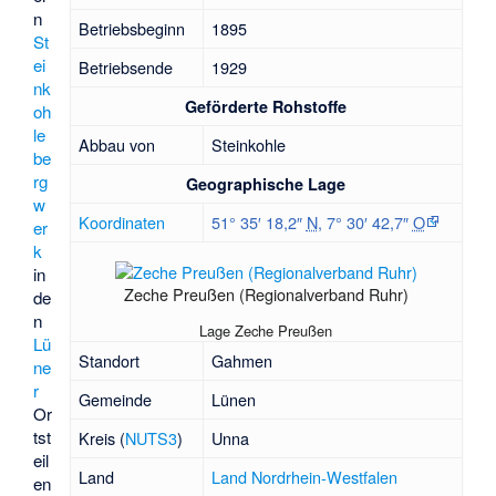
n
Betriebsbeginn
1895
St
ei
Betriebsende
1929
nk
Geförderte Rohstoffe
oh
le
Abbau von
Steinkohle
be
rg
Geographische Lage
w
Koordinaten
51° 35′ 18,2″
N
,
7° 30′ 42,7″
O
er
k
in
Zeche Preußen (Regionalverband Ruhr)
de
n
Lage Zeche Preußen
Lü
Standort
Gahmen
ne
r
Gemeinde
Lünen
Or
tst
Kreis (
NUTS3
)
Unna
eil
Land
Land Nordrhein-Westfalen
en