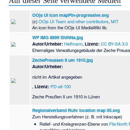
Auf dieser Seite verwendete Medien
OOjs UI icon mapPin-progressive.svg
(c)
OOjs UI Team and other contributors
,
MIT
An icon from the OOjs UI MediaWiki lib.
WP IMG 8899 ShiftNa.jpg
Autor/Urheber:
Helfmann
,
Lizenz:
CC BY-SA 3.0
Ehemaliges Verwaltungsgebäude der Zeche Preuss
ZechePreussen II um 1910.jpg
Autor/Urheber:
nicht im Artikel angegeben
,
Lizenz:
PD-alt-100
Zeche Preußen II um 1910 in Lünen
Regionalverband Ruhr location map 05.svg
Zum Herstellungsverfahren (z. B. mit Inkscape)
Relief- und Kreisgrenzen-Ebene von
File:North
auswählen und kopieren