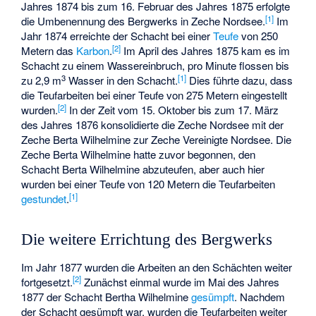
Jahres 1874 bis zum 16. Februar des Jahres 1875 erfolgte
[
1
]
die Umbenennung des Bergwerks in Zeche Nordsee.
Im
Jahr 1874 erreichte der Schacht bei einer
Teufe
von 250
[
2
]
Metern das
Karbon
.
Im April des Jahres 1875 kam es im
Schacht zu einem Wassereinbruch, pro Minute flossen bis
3
[
1
]
zu 2,9 m
Wasser in den Schacht.
Dies führte dazu, dass
die Teufarbeiten bei einer Teufe von 275 Metern eingestellt
[
2
]
wurden.
In der Zeit vom 15. Oktober bis zum 17. März
des Jahres 1876 konsolidierte die Zeche Nordsee mit der
Zeche Berta Wilhelmine zur Zeche Vereinigte Nordsee. Die
Zeche Berta Wilhelmine hatte zuvor begonnen, den
Schacht Berta Wilhelmine abzuteufen, aber auch hier
wurden bei einer Teufe von 120 Metern die Teufarbeiten
[
1
]
gestundet
.
Die weitere Errichtung des Bergwerks
Im Jahr 1877 wurden die Arbeiten an den Schächten weiter
[
2
]
fortgesetzt.
Zunächst einmal wurde im Mai des Jahres
1877 der Schacht Bertha Wilhelmine
gesümpft
. Nachdem
der Schacht gesümpft war, wurden die Teufarbeiten weiter