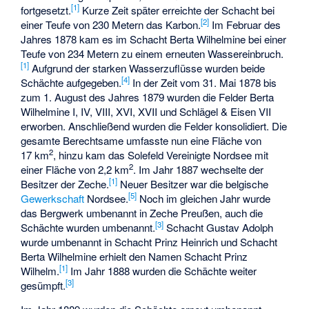
[
1
]
fortgesetzt.
Kurze Zeit später erreichte der Schacht bei
[
2
]
einer Teufe von 230 Metern das Karbon.
Im Februar des
Jahres 1878 kam es im Schacht Berta Wilhelmine bei einer
Teufe von 234 Metern zu einem erneuten Wassereinbruch.
[
1
]
Aufgrund der starken Wasserzuflüsse wurden beide
[
4
]
Schächte aufgegeben.
In der Zeit vom 31. Mai 1878 bis
zum 1. August des Jahres 1879 wurden die Felder Berta
Wilhelmine I, IV, VIII, XVI, XVII und Schlägel & Eisen VII
erworben. Anschließend wurden die Felder konsolidiert. Die
gesamte Berechtsame umfasste nun eine Fläche von
2
17 km
, hinzu kam das Solefeld Vereinigte Nordsee mit
2
einer Fläche von 2,2 km
. Im Jahr 1887 wechselte der
[
1
]
Besitzer der Zeche.
Neuer Besitzer war die belgische
[
5
]
Gewerkschaft
Nordsee.
Noch im gleichen Jahr wurde
das Bergwerk umbenannt in Zeche Preußen, auch die
[
3
]
Schächte wurden umbenannt.
Schacht Gustav Adolph
wurde umbenannt in Schacht Prinz Heinrich und Schacht
Berta Wilhelmine erhielt den Namen Schacht Prinz
[
1
]
Wilhelm.
Im Jahr 1888 wurden die Schächte weiter
[
3
]
gesümpft.