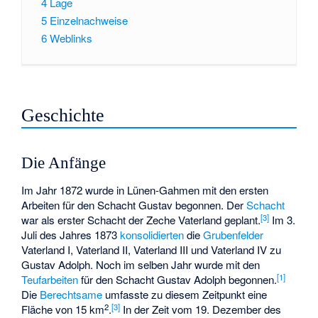
4
Lage
5
Einzelnachweise
6
Weblinks
Geschichte
Die Anfänge
Im Jahr 1872 wurde in Lünen-Gahmen mit den ersten
Arbeiten für den Schacht Gustav begonnen. Der
Schacht
[
3
]
war als erster Schacht der Zeche Vaterland geplant.
Im 3.
Juli des Jahres 1873
konsolidierten
die
Grubenfelder
Vaterland I, Vaterland II, Vaterland III und Vaterland IV zu
Gustav Adolph. Noch im selben Jahr wurde mit den
[
1
]
Teufarbeiten
für den Schacht Gustav Adolph begonnen.
Die
Berechtsame
umfasste zu diesem Zeitpunkt eine
2
[
3
]
Fläche von 15 km
.
In der Zeit vom 19. Dezember des