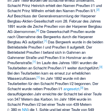
Im Jahr 1889 wurden die Schächte erneut umbenannt.
Schacht Prinz Heinrich erhielt den Namen Preußen I/1 und
[
2
]
Schacht Prinz Wilhelm erhielt den Namen Preußen II/1.
Auf Beschluss der Generalversammlung der Harpener
Bergbau-Aktien-Gesellschaft vom 28. Februar des Jahres
1891 wurde die Zeche Preußen von der Harpener Bergbau
[
4
]
AG übernommen.
Die Gewerkschaft Preußen wurde
nach Übernahme des Bergwerks durch die Harpener
[
1
]
Bergbau AG aufgelöst.
Das Bergwerk wurde in die beiden
Betriebsteile Preußen I und Preußen II aufgeteilt. Der
Betriebsteil Preußen I befand sich in Gahmen an
Gahmener Straße und Preußen II in Horstmar an der
[
1
]
Preußenstraße.
Im Laufe des Jahres 1891 wurden die
[
3
]
Teufarbeiten an Schacht Preußen I/1 weiter durchgeführt.
Bei den Teufarbeiten kam es erneut zur erheblichen
[
1
]
Wasserzuflüssen.
Im Jahr 1892 wurde mit den
Teufarbeiten für den Schacht Preußen I/2 begonnen. Der
[
3
]
Schacht wurde neben Preußen I/1
angesetzt
.
Im
darauffolgenden Jahr erreichte der Schacht bei einer Teufe
von 347 Metern das Karbon. Im Jahr 1894 wurde im
Schacht Preußen I/2 bei einer Teufe von 439 Metern
(- 380 m
NN
) die 1. Sohle und bei einer Teufe von 549