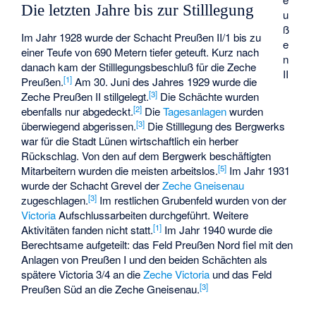
Die letzten Jahre bis zur Stilllegung
u
ß
Im Jahr 1928 wurde der Schacht Preußen II/1 bis zu
e
einer Teufe von 690 Metern tiefer geteuft. Kurz nach
n
danach kam der Stilllegungsbeschluß für die Zeche
II
[
1
]
Preußen.
Am 30. Juni des Jahres 1929 wurde die
[
3
]
Zeche Preußen II stillgelegt.
Die Schächte wurden
[
2
]
ebenfalls nur abgedeckt.
Die
Tagesanlagen
wurden
[
3
]
überwiegend abgerissen.
Die Stilllegung des Bergwerks
war für die Stadt Lünen wirtschaftlich ein herber
Rückschlag. Von den auf dem Bergwerk beschäftigten
[
5
]
Mitarbeitern wurden die meisten arbeitslos.
Im Jahr 1931
wurde der Schacht Grevel der
Zeche Gneisenau
[
3
]
zugeschlagen.
Im restlichen Grubenfeld wurden von der
Victoria
Aufschlussarbeiten durchgeführt. Weitere
[
1
]
Aktivitäten fanden nicht statt.
Im Jahr 1940 wurde die
Berechtsame aufgeteilt: das Feld Preußen Nord fiel mit den
Anlagen von Preußen I und den beiden Schächten als
spätere Victoria 3/4 an die
Zeche Victoria
und das Feld
[
3
]
Preußen Süd an die Zeche Gneisenau.