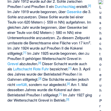
Im Jahr 1912 wurde auf der 2. Sohle zwischen
[
3
]
Preußen I und Preußen II ein
Durchschlag
erstellt.
L
Im Jahr 1919 wurde begonnen, über
Gesenke
die 3.
u
Sohle anzusetzen. Diese Sohle wurde bei einer
ft
Teufe von 620 Metern (- 559 m NN) aufgefahren. Im
s
gleichen Jahr wurde begonnen, über Gesenke bei
c
einer Teufe von 642 Metern (- 580 m NN) eine
h
Unterwerkssohle anzusetzen. Zu diesem Zeitpunkt
a
2
umfasste die Berechtsame eine Fläche von 17 km
.
c
Im Jahr 1924 wurde auf Preußen II die Kokerei
h
[
1
]
stillgelegt.
Im Jahr 1925 wurde begonnen, den zu
t
Preußen II gehörigen Wetterschacht Grevel in
R
[
3
]
Grevel
abzuteufen.
Dieser Schacht wurde auch
o
[
1
]
als
Luftschacht Rote Fuhr
bezeichnet.
Am 3. April
t
des Jahres wurde der Betriebsteil Preußen I in
e
[
3
]
Gahmen stillgelegt.
Die Schächte wurden jedoch
F
[
2
]
nicht
verfüllt
, sondern nur abgedeckt.
Am 1. Mai
u
desselben Jahres wurde die Kokerei auf dem
h
[
1
]
Betriebsteil Preußen I stillgelegt.
Im Jahr 1927 ging
r
[
3
]
der Wetterschacht Grevel in Betrieb.
P
r
e