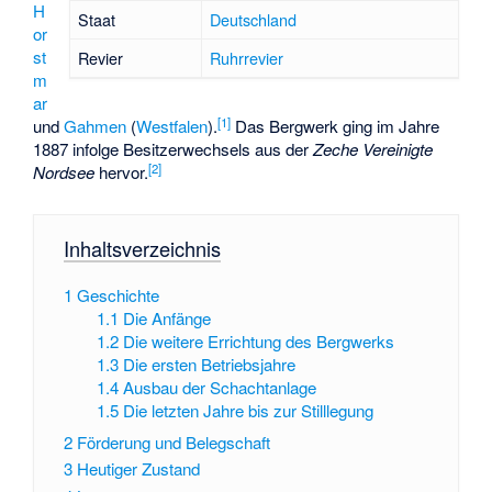
H
Staat
Deutschland
or
st
Revier
Ruhrrevier
m
ar
[
1
]
und
Gahmen
(
Westfalen
).
Das Bergwerk ging im Jahre
1887 infolge Besitzerwechsels aus der
Zeche Vereinigte
[
2
]
Nordsee
hervor.
Inhaltsverzeichnis
1
Geschichte
1.1
Die Anfänge
1.2
Die weitere Errichtung des Bergwerks
1.3
Die ersten Betriebsjahre
1.4
Ausbau der Schachtanlage
1.5
Die letzten Jahre bis zur Stilllegung
2
Förderung und Belegschaft
3
Heutiger Zustand