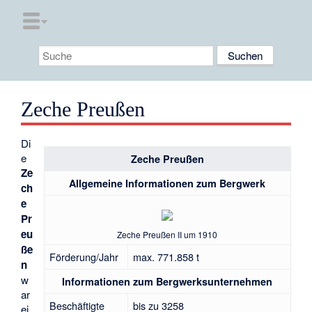
Zeche Preußen
Di
e
Zeche Preußen
Ze
Allgemeine Informationen zum Bergwerk
ch
e
Pr
eu
Zeche Preußen II um 1910
ße
Förderung/Jahr
max. 771.858 t
n
w
Informationen zum Bergwerksunternehmen
ar
Beschäftigte
bis zu 3258
ei