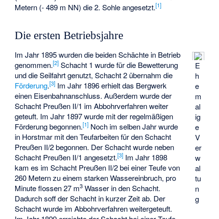
[
1
]
Metern (- 489 m NN) die 2. Sohle angesetzt.
Die ersten Betriebsjahre
Im Jahr 1895 wurden die beiden Schächte in Betrieb
[
2
]
genommen.
Schacht 1 wurde für die Bewetterung
E
und die Seilfahrt genutzt, Schacht 2 übernahm die
h
[
3
]
Förderung
.
Im Jahr 1896 erhielt das Bergwerk
e
einen Eisenbahnanschluss. Außerdem wurde der
m
Schacht Preußen II/1 im Abbohrverfahren weiter
al
geteuft. Im Jahr 1897 wurde mit der regelmäßigen
ig
[
1
]
Förderung begonnen.
Noch im selben Jahr wurde
e
in Horstmar mit den Teufarbeiten für den Schacht
V
Preußen II/2 begonnen. Der Schacht wurde neben
er
[
3
]
Schacht Preußen II/1 angesetzt.
Im Jahr 1898
w
kam es im Schacht Preußen II/2 bei einer Teufe von
al
260 Metern zu einem starken Wassereinbruch, pro
tu
3
Minute flossen 27 m
Wasser in den Schacht.
n
Dadurch soff der Schacht in kurzer Zeit ab. Der
g
Schacht wurde im Abbohrverfahren weitergeteuft.
Im Jahr 1899 erreichte der Schacht bei einer Teufe