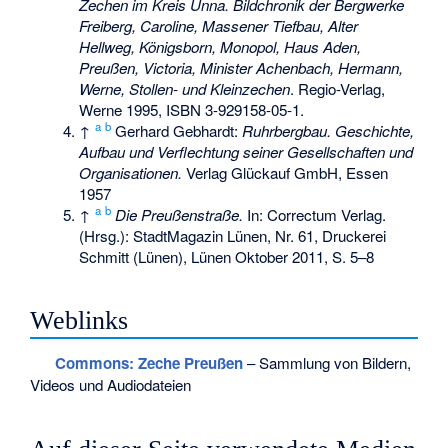
Zechen im Kreis Unna. Bildchronik der Bergwerke
Freiberg, Caroline, Massener Tiefbau, Alter
Hellweg, Königsborn, Monopol, Haus Aden,
Preußen, Victoria, Minister Achenbach, Hermann,
Werne, Stollen- und Kleinzechen
. Regio-Verlag,
Werne 1995,
ISBN 3-929158-05-1
.
a
b
↑
Gerhard Gebhardt:
Ruhrbergbau. Geschichte,
Aufbau und Verflechtung seiner Gesellschaften und
Organisationen.
Verlag Glückauf GmbH, Essen
1957
a
b
↑
Die Preußenstraße.
In: Correctum Verlag.
(Hrsg.): StadtMagazin Lünen, Nr. 61, Druckerei
Schmitt (Lünen), Lünen Oktober 2011, S. 5–8
Weblinks
Commons
: Zeche Preußen
– Sammlung von Bildern,
Videos und Audiodateien