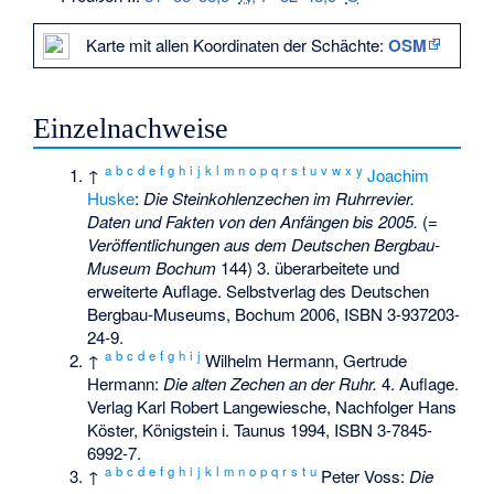
Karte mit allen Koordinaten der Schächte:
OSM
Einzelnachweise
a
b
c
d
e
f
g
h
i
j
k
l
m
n
o
p
q
r
s
t
u
v
w
x
y
↑
Joachim
Huske
:
Die Steinkohlenzechen im Ruhrrevier.
Daten und Fakten von den Anfängen bis 2005.
(=
Veröffentlichungen aus dem Deutschen Bergbau-
Museum Bochum
144) 3. überarbeitete und
erweiterte Auflage. Selbstverlag des Deutschen
Bergbau-Museums, Bochum 2006,
ISBN 3-937203-
24-9
.
a
b
c
d
e
f
g
h
i
j
↑
Wilhelm Hermann, Gertrude
Hermann:
Die alten Zechen an der Ruhr.
4. Auflage.
Verlag Karl Robert Langewiesche, Nachfolger Hans
Köster, Königstein i. Taunus 1994,
ISBN 3-7845-
6992-7
.
a
b
c
d
e
f
g
h
i
j
k
l
m
n
o
p
q
r
s
t
u
↑
Peter Voss:
Die