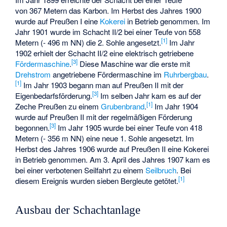
von 367 Metern das Karbon. Im Herbst des Jahres 1900
wurde auf Preußen I eine
Kokerei
in Betrieb genommen. Im
Jahr 1901 wurde im Schacht II/2 bei einer Teufe von 558
[
1
]
Metern (- 496 m NN) die 2. Sohle angesetzt.
Im Jahr
1902 erhielt der Schacht II/2 eine elektrisch getriebene
[
3
]
Fördermaschine
.
Diese Maschine war die erste mit
Drehstrom
angetriebene Fördermaschine im
Ruhrbergbau
.
[
1
]
Im Jahr 1903 begann man auf Preußen II mit der
[
3
]
Eigenbedarfsförderung.
Im selben Jahr kam es auf der
[
1
]
Zeche Preußen zu einem
Grubenbrand
.
Im Jahr 1904
wurde auf Preußen II mit der regelmäßigen Förderung
[
3
]
begonnen.
Im Jahr 1905 wurde bei einer Teufe von 418
Metern (- 356 m NN) eine neue 1. Sohle angesetzt. Im
Herbst des Jahres 1906 wurde auf Preußen II eine Kokerei
in Betrieb genommen. Am 3. April des Jahres 1907 kam es
bei einer verbotenen Seilfahrt zu einem
Seilbruch
. Bei
[
1
]
diesem Ereignis wurden sieben Bergleute getötet.
Ausbau der Schachtanlage