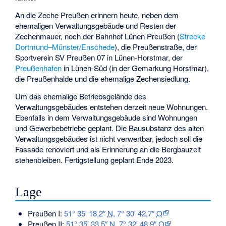
An die Zeche Preußen erinnern heute, neben dem
ehemaligen Verwaltungsgebäude und Resten der
Zechenmauer, noch der
Bahnhof Lünen Preußen
(
Strecke
Dortmund–Münster/Enschede
), die Preußenstraße, der
Sportverein SV Preußen 07 in Lünen-Horstmar, der
Preußenhafen
in Lünen-Süd (in der Gemarkung Horstmar),
die Preußenhalde und die ehemalige Zechensiedlung.
Um das ehemalige Betriebsgelände des
Verwaltungsgebäudes entstehen derzeit neue Wohnungen.
Ebenfalls in dem Verwaltungsgebäude sind Wohnungen
und Gewerbebetriebe geplant. Die Bausubstanz des alten
Verwaltungsgebäudes ist nicht verwertbar, jedoch soll die
Fassade renoviert und als Erinnerung an die Bergbauzeit
stehenbleiben. Fertigstellung geplant Ende 2023.
Lage
Preußen I:
51° 35′ 18,2″
N
,
7° 30′ 42,7″
O
Preußen II:
51° 35′ 33,5″
N
,
7° 32′ 48,9″
O