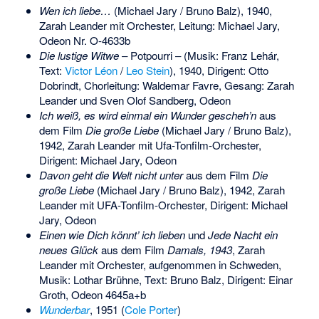
Wen ich liebe…
(Michael Jary / Bruno Balz), 1940,
Zarah Leander mit Orchester, Leitung: Michael Jary,
Odeon Nr. O-4633b
Die lustige Witwe
– Potpourri – (Musik: Franz Lehár,
Text:
Victor Léon
/
Leo Stein
), 1940, Dirigent: Otto
Dobrindt, Chorleitung: Waldemar Favre, Gesang: Zarah
Leander und Sven Olof Sandberg, Odeon
Ich weiß, es wird einmal ein Wunder gescheh’n
aus
dem Film
Die große Liebe
(Michael Jary / Bruno Balz),
1942, Zarah Leander mit Ufa-Tonfilm-Orchester,
Dirigent: Michael Jary, Odeon
Davon geht die Welt nicht unter
aus dem Film
Die
große Liebe
(Michael Jary / Bruno Balz), 1942, Zarah
Leander mit UFA-Tonfilm-Orchester, Dirigent: Michael
Jary, Odeon
Einen wie Dich könnt’ ich lieben
und
Jede Nacht ein
neues Glück
aus dem Film
Damals, 1943
, Zarah
Leander mit Orchester, aufgenommen in Schweden,
Musik: Lothar Brühne, Text: Bruno Balz, Dirigent: Einar
Groth, Odeon 4645a+b
Wunderbar
, 1951 (
Cole Porter
)