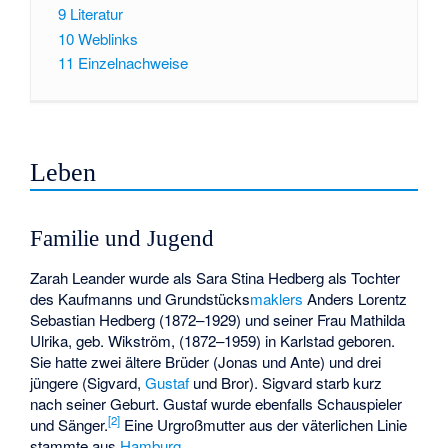
9
Literatur
10
Weblinks
11
Einzelnachweise
Leben
Familie und Jugend
Zarah Leander wurde als Sara Stina Hedberg als Tochter
des Kaufmanns und Grundstücks
maklers
Anders Lorentz
Sebastian Hedberg (1872–1929) und seiner Frau Mathilda
Ulrika, geb. Wikström, (1872–1959) in Karlstad geboren.
Sie hatte zwei ältere Brüder (Jonas und Ante) und drei
jüngere (Sigvard,
Gustaf
und Bror). Sigvard starb kurz
nach seiner Geburt. Gustaf wurde ebenfalls Schauspieler
[
2
]
und Sänger.
Eine Urgroßmutter aus der väterlichen Linie
stammte aus
Hamburg
.