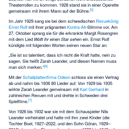
Theaterrollen zu kommen. 1928 stand sie in einer Operette
[
5
]
gemeinsam mit ihrem Mann auf der Bühne.
Im Jahr 1929 sang sie bei dem schwedischen
Revuekönig
Ernst Rolf
mit ihrer prägnanten
Kontra-Alt
-Stimme vor. Am
27. Oktober sprang sie für die erkrankte Margit Rosengren
mit dem Lied
Wollt ihr einen Star sehen
ein. Ernst Rolf
kündigte mit folgenden Worten seinen neuen Star an:
„Sie ist so talentiert, dass ich nicht die Kraft hatte, nein zu
sagen. Sie heißt Zarah Leander, und diesen Namen muss
[
6
]
man sich merken.“
Mit der
Schallplattenfirma
Odeon
schloss sie einen Vertrag
ab und nahm bis 1936 80 Lieder auf. Von 1929 bis 1935
wirkte Zarah Leander gemeinsam mit
Karl Gerhard
in
zahlreichen Revuen mit und drehte in Schweden drei
[
7
]
Spielfilme.
Von 1926 bis 1932 war sie mit dem Schauspieler Nils
Leander verheiratet und hatte mit ihm zwei Kinder (die
Tochter Boel, 1927–2022, und den Sohn Göran, 1929–