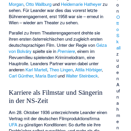
Morgan
,
Otto Wallburg
und
Heidemarie Hatheyer
zu
o
sehen. Für Leander war dies das vorerst letzte
n
Bühnenengagement, erst 1958 war sie – erneut in
O
Wien – wieder am Theater zu sehen.
tt
o
Parallel zu ihrem Theaterengagement drehte sie
S
ihren ersten österreichischen und zugleich ersten
k
deutschsprachigen Film. Unter der Regie von
Géza
all
von Bolváry
spielte sie in
Premiere
, einem im
z
Revuemilieu spielenden Krimimelodram, eine
u
Hauptrolle. Leanders Partner waren dabei unter
d
anderen
Karl Martell
,
Theo Lingen
,
Attila Hörbiger
,
e
Carl Günther
,
Maria Bard
und
Walter Steinbeck
.
n
A
uf
Karriere als Filmstar und Sängerin
n
in der NS-Zeit
a
h
Am 28. Oktober 1936 unterzeichnete Leander einen
m
Vertrag mit der deutschen Filmproduktionsfirma
e
UFA
zu günstigen Konditionen: So durfte sie ihre
n
Drehbücher selbst auswählen, und mehr als die