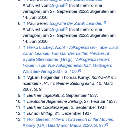
Archiviert vom
Original
(nicht mehr online
verfügbar) am
27. September 2022
;
abgerufen am
14. Juni 2020
.
↑
Paul Seiler:
Biografie der Zarah Leander.
Archiviert vom
Original
(nicht mehr online
verfügbar) am
27. September 2022
;
abgerufen am
14. Juni 2020
.
↑
Heiko Luckey:
Nicht »Volksgenossin«, aber Diva:
Zarah Leander, Filmstar des Dritten Reiches
, in:
Sybille Steinbacher (Hrsg.):
Volksgenossinnen:
Frauen in der NS-Volksgemeinschaft
, Göttingen:
Wallstein-Verlag 2007, S. 156.
↑
Vgl. im Folgenden Thomas Karny:
Kontra-Alt mir
rollendem „R“.
In:
Wiener Zeitung extra
, 10. März
2007, S. 9.
↑
Berliner Tageblatt
, 2. September 1937.
↑
Deutsche Allgemeine Zeitung
, 27. Februar 1937.
↑
Berliner Lokalanzeiger
, 2. September 1937.
↑
BZ am Mittag
, 21. Dezember 1937.
↑
Rolf Giesen:
Hitler’s Third Reich of the Movies
,
Albany (GA): BearManor Media 2020, S. 97.