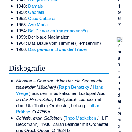
1
1943:
Damals
9
1950:
Gabriela
6
1952:
Cuba Cabana
7
1953:
Ave Maria
1954:
Bei Dir war es immer so schön
1959:
Der blaue Nachtfalter
1964: Das Blaue vom Himmel (Fernsehfilm)
Z
1966:
Das gewisse Etwas der Frauen
ar
a
h
Diskografie
L
e
Kinostar – Chanson (Kinostar, die Sehnsucht
a
tausender Mädchen)
(
Ralph Benatzky
/
Hans
n
Weigel
) aus dem musikalischen Lustspiel
Axel
d
an der Himmelstür
, 1936, Zarah Leander mit
er
dem Ufa-Tonfilm-Orchester, Leitung:
Lothar
s
Brühne
, O 4756 b
G
Schlafe, mein Geliebter!
(
Theo Mackeben
/ H. F.
ra
Beckmann), 1936, Zarah Leander mit Orchester
b
und Orgel, Odeon O-4624 b
in