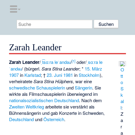
Zarah Leander
[
1
]
Zarah Leander
​/⁠
ˌt͡sɑːra leˈandəɹ
⁠/​
oder
​/⁠
ˌsɑːra le
ˈandəɹ
⁠/​
(bürgerl.
Sara Stina Leander
; *
15. März
O
1907
in
Karlstad
; †
23. Juni
1981
in
Stockholm
),
tt
verheiratete
Sara Stina Hülphers,
war eine
o
schwedische
Schauspielerin
und
Sängerin
. Sie
S
wirkte als Filmschauspielerin überwiegend im
k
nationalsozialistischen Deutschland
. Nach dem
al
Zweiten Weltkrieg
arbeitete sie verstärkt als
l
:
Bühnensängerin und gab Konzerte in Schweden,
Z
Deutschland
und
Österreich
.
a
r
a