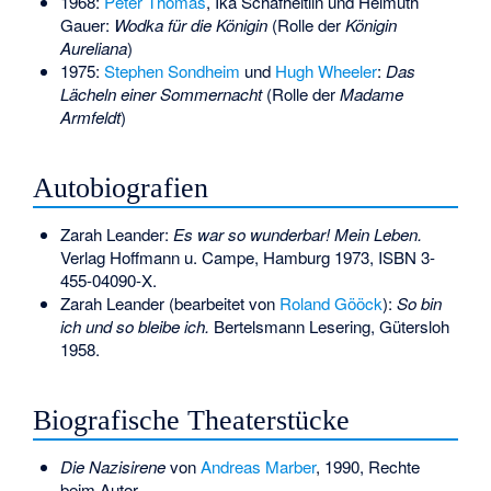
1968:
Peter Thomas
,
Ika Schafheitlin
und
Helmuth
Gauer
:
Wodka für die Königin
(Rolle der
Königin
Aureliana
)
1975:
Stephen Sondheim
und
Hugh Wheeler
:
Das
Lächeln einer Sommernacht
(Rolle der
Madame
Armfeldt
)
Autobiografien
Zarah Leander:
Es war so wunderbar! Mein Leben.
Verlag Hoffmann u. Campe, Hamburg 1973,
ISBN 3-
455-04090-X
.
Zarah Leander (bearbeitet von
Roland Gööck
):
So bin
ich und so bleibe ich.
Bertelsmann Lesering, Gütersloh
1958.
Biografische Theaterstücke
Die Nazisirene
von
Andreas Marber
, 1990, Rechte
beim Autor