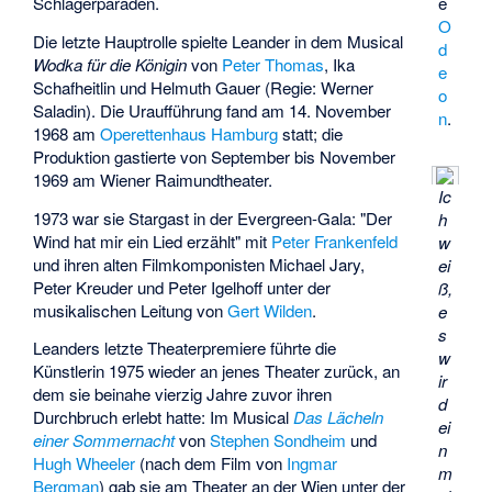
e
Schlagerparaden.
O
Die letzte Hauptrolle spielte Leander in dem Musical
d
Wodka für die Königin
von
Peter Thomas
, Ika
e
Schafheitlin und Helmuth Gauer (Regie:
Werner
o
Saladin
). Die Uraufführung fand am 14. November
n
.
1968 am
Operettenhaus Hamburg
statt; die
Produktion gastierte von September bis November
1969 am Wiener Raimundtheater.
Ic
1973 war sie Stargast in der Evergreen-Gala: "Der
h
Wind hat mir ein Lied erzählt" mit
Peter Frankenfeld
w
und ihren alten Filmkomponisten Michael Jary,
ei
Peter Kreuder und Peter Igelhoff unter der
ß,
musikalischen Leitung von
Gert Wilden
.
e
s
Leanders letzte Theaterpremiere führte die
w
Künstlerin 1975 wieder an jenes Theater zurück, an
ir
dem sie beinahe vierzig Jahre zuvor ihren
d
Durchbruch erlebt hatte: Im Musical
Das Lächeln
ei
einer Sommernacht
von
Stephen Sondheim
und
n
Hugh Wheeler
(nach dem Film von
Ingmar
m
Bergman
) gab sie am Theater an der Wien unter der