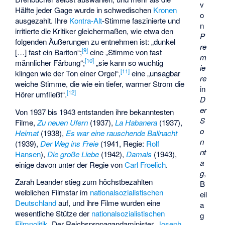
v
Hälfte jeder Gage wurde in schwedischen
Kronen
o
ausgezahlt. Ihre
Kontra-Alt
-Stimme faszinierte und
n
irritierte die Kritiker gleichermaßen, wie etwa den
P
folgenden Äußerungen zu entnehmen ist: „dunkel
re
[
9
]
[…] fast ein Bariton“;
eine „Stimme von fast
m
[
10
]
männlicher Färbung“;
„sie kann so wuchtig
ie
[
11
]
klingen wie der Ton einer Orgel“,
eine „unsagbar
re
weiche Stimme, die wie ein tiefer, warmer Strom die
in
[
12
]
Hörer umfließt“.
D
er
Von 1937 bis 1943 entstanden ihre bekanntesten
S
Filme,
Zu neuen Ufern
(1937),
La Habanera
(1937),
o
Heimat
(1938),
Es war eine rauschende Ballnacht
n
(1939),
Der Weg ins Freie
(1941, Regie:
Rolf
nt
Hansen
),
Die große Liebe
(1942),
Damals
(1943),
a
einige davon unter der Regie von
Carl Froelich
.
g
,
Zarah Leander stieg zum höchstbezahlten
B
weiblichen Filmstar im
nationalsozialistischen
eil
Deutschland
auf, und ihre Filme wurden eine
a
wesentliche Stütze der
nationalsozialistischen
g
Filmpolitik
. Der Reichspropagandaminister,
Joseph