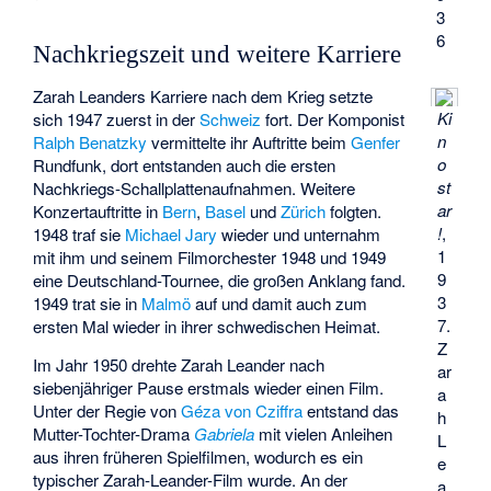
3
6
Nachkriegszeit und weitere Karriere
Zarah Leanders Karriere nach dem Krieg setzte
Ki
sich 1947 zuerst in der
Schweiz
fort. Der Komponist
n
Ralph Benatzky
vermittelte ihr Auftritte beim
Genfer
o
Rundfunk, dort entstanden auch die ersten
st
Nachkriegs-Schallplattenaufnahmen. Weitere
ar
Konzertauftritte in
Bern
,
Basel
und
Zürich
folgten.
!
,
1948 traf sie
Michael Jary
wieder und unternahm
1
mit ihm und seinem Filmorchester 1948 und 1949
9
eine Deutschland-Tournee, die großen Anklang fand.
3
1949 trat sie in
Malmö
auf und damit auch zum
7.
ersten Mal wieder in ihrer schwedischen Heimat.
Z
Im Jahr 1950 drehte Zarah Leander nach
ar
siebenjähriger Pause erstmals wieder einen Film.
a
Unter der Regie von
Géza von Cziffra
entstand das
h
Mutter-Tochter-Drama
Gabriela
mit vielen Anleihen
L
aus ihren früheren Spielfilmen, wodurch es ein
e
typischer Zarah-Leander-Film wurde. An der
a