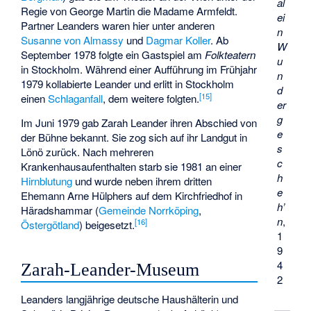
al
Regie von George Martin die Madame Armfeldt.
ei
Partner Leanders waren hier unter anderen
n
Susanne von Almassy
und
Dagmar Koller
. Ab
W
September 1978 folgte ein Gastspiel am
Folkteatern
u
in Stockholm. Während einer Aufführung im Frühjahr
n
1979 kollabierte Leander und erlitt in Stockholm
d
[
15
]
einen
Schlaganfall
, dem weitere folgten.
er
g
Im Juni 1979 gab Zarah Leander ihren Abschied von
e
der Bühne bekannt. Sie zog sich auf ihr Landgut in
s
Lönö zurück. Nach mehreren
c
Krankenhausaufenthalten starb sie 1981 an einer
h
Hirnblutung
und wurde neben ihrem dritten
e
Ehemann Arne Hülphers auf dem Kirchfriedhof in
h’
Häradshammar (
Gemeinde Norrköping
,
n
,
[
16
]
Östergötland
) beigesetzt.
1
9
4
Zarah-Leander-Museum
2
Leanders langjährige deutsche Haushälterin und