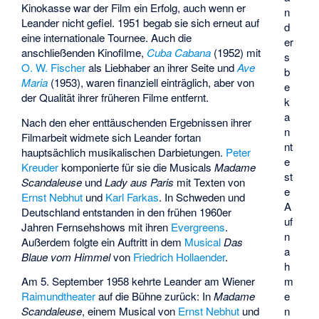
Kinokasse war der Film ein Erfolg, auch wenn er
n
Leander nicht gefiel. 1951 begab sie sich erneut auf
d
eine internationale Tournee. Auch die
er
anschließenden Kinofilme,
Cuba Cabana
(1952) mit
s
O. W. Fischer
als Liebhaber an ihrer Seite und
Ave
b
Maria
(1953), waren finanziell einträglich, aber von
e
der Qualität ihrer früheren Filme entfernt.
k
a
Nach den eher enttäuschenden Ergebnissen ihrer
n
Filmarbeit widmete sich Leander fortan
nt
hauptsächlich musikalischen Darbietungen.
Peter
e
Kreuder
komponierte für sie die Musicals
Madame
st
Scandaleuse
und
Lady aus Paris
mit Texten von
e
Ernst Nebhut
und
Karl Farkas
. In Schweden und
A
Deutschland entstanden in den frühen 1960er
uf
Jahren Fernsehshows mit ihren
Evergreens
.
n
Außerdem folgte ein Auftritt in dem
Musical
Das
a
Blaue vom Himmel
von
Friedrich Hollaender
.
h
m
Am 5. September 1958 kehrte Leander am Wiener
e
Raimundtheater
auf die Bühne zurück: In
Madame
n
Scandaleuse
, einem Musical von
Ernst Nebhut
und