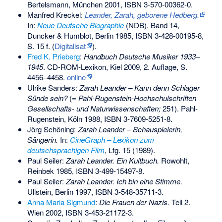
Bertelsmann, München 2001,
ISBN 3-570-00362-0
.
Manfred Kreckel:
Leander, Zarah, geborene Hedberg.
In:
Neue Deutsche Biographie
(NDB). Band 14,
Duncker & Humblot, Berlin 1985,
ISBN 3-428-00195-8
,
S. 15 f. (
Digitalisat
).
Fred K. Prieberg
:
Handbuch Deutsche Musiker 1933–
1945
. CD-ROM-Lexikon, Kiel 2009, 2. Auflage, S.
4456–4458.
online
Ulrike Sanders:
Zarah Leander – Kann denn Schlager
Sünde sein?
(=
Pahl-Rugenstein-Hochschulschriften
Gesellschafts- und Naturwissenschaften;
251). Pahl-
Rugenstein, Köln 1988,
ISBN 3-7609-5251-8
.
Jörg Schöning:
Zarah Leander – Schauspielerin,
Sängerin.
In:
CineGraph – Lexikon zum
deutschsprachigen Film
, Lfg. 15 (1989).
Paul Seiler:
Zarah Leander. Ein Kultbuch.
Rowohlt,
Reinbek 1985,
ISBN 3-499-15497-8
.
Paul Seiler:
Zarah Leander. Ich bin eine Stimme.
Ullstein, Berlin 1997,
ISBN 3-548-35711-3
.
Anna Maria Sigmund
:
Die Frauen der Nazis.
Teil 2.
Wien 2002,
ISBN 3-453-21172-3
.