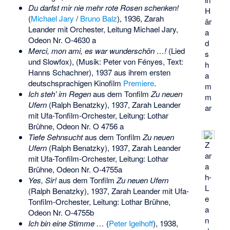
Du darfst mir nie mehr rote Rosen schenken!
H
(
Michael Jary
/
Bruno Balz
), 1936, Zarah
är
Leander mit Orchester, Leitung Michael Jary,
a
Odeon Nr. O-4630 a
d
Merci, mon ami, es war wunderschön …!
(Lied
s
und Slowfox), (Musik:
Peter von Fényes
, Text:
h
Hanns Schachner
), 1937 aus ihrem ersten
a
deutschsprachigen Kinofilm
Premiere
.
m
Ich steh’ im Regen
aus dem Tonfilm
Zu neuen
m
Ufern
(Ralph Benatzky), 1937, Zarah Leander
ar
mit Ufa-Tonfilm-Orchester, Leitung: Lothar
Brühne, Odeon Nr. O 4756 a
Tiefe Sehnsucht
aus dem Tonfilm
Zu neuen
Z
Ufern
(Ralph Benatzky), 1937, Zarah Leander
ar
mit Ufa-Tonfilm-Orchester, Leitung: Lothar
a
Brühne, Odeon Nr. O-4755a
h-
Yes, Sir!
aus dem Tonfilm
Zu neuen Ufern
L
(Ralph Benatzky), 1937, Zarah Leander mit Ufa-
e
Tonfilm-Orchester, Leitung: Lothar Brühne,
a
Odeon Nr. O-4755b
n
Ich bin eine Stimme …
(
Peter Igelhoff
), 1938,