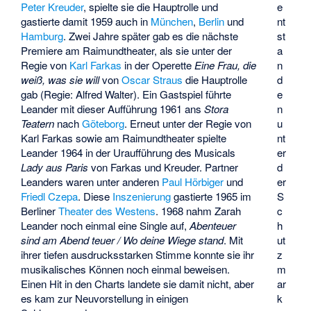
e
Peter Kreuder
, spielte sie die Hauptrolle und
nt
gastierte damit 1959 auch in
München
,
Berlin
und
st
Hamburg
. Zwei Jahre später gab es die nächste
a
Premiere am Raimundtheater, als sie unter der
n
Regie von
Karl Farkas
in der Operette
Eine Frau, die
d
weiß, was sie will
von
Oscar Straus
die Hauptrolle
e
gab (Regie:
Alfred Walter
). Ein Gastspiel führte
n
Leander mit dieser Aufführung 1961 ans
Stora
u
Teatern
nach
Göteborg
. Erneut unter der Regie von
nt
Karl Farkas sowie am Raimundtheater spielte
er
Leander 1964 in der Uraufführung des Musicals
d
Lady aus Paris
von Farkas und Kreuder. Partner
er
Leanders waren unter anderen
Paul Hörbiger
und
S
Friedl Czepa
. Diese
Inszenierung
gastierte 1965 im
c
Berliner
Theater des Westens
. 1968 nahm Zarah
h
Leander noch einmal eine Single auf,
Abenteuer
ut
sind am Abend teuer / Wo deine Wiege stand
. Mit
z
ihrer tiefen ausdrucksstarken Stimme konnte sie ihr
m
musikalisches Können noch einmal beweisen.
ar
Einen Hit in den Charts landete sie damit nicht, aber
k
es kam zur Neuvorstellung in einigen