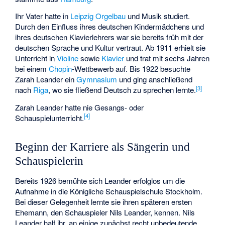
Ihr Vater hatte in
Leipzig
Orgelbau
und Musik studiert.
Durch den Einfluss ihres deutschen Kindermädchens und
ihres deutschen Klavierlehrers war sie bereits früh mit der
deutschen Sprache und Kultur vertraut. Ab 1911 erhielt sie
Unterricht in
Violine
sowie
Klavier
und trat mit sechs Jahren
bei einem
Chopin
-Wettbewerb auf. Bis 1922 besuchte
Zarah Leander ein
Gymnasium
und ging anschließend
[
3
]
nach
Riga
, wo sie fließend Deutsch zu sprechen lernte.
Zarah Leander hatte nie Gesangs- oder
[
4
]
Schauspielunterricht.
Beginn der Karriere als Sängerin und
Schauspielerin
Bereits 1926 bemühte sich Leander erfolglos um die
Aufnahme in die Königliche Schauspielschule Stockholm.
Bei dieser Gelegenheit lernte sie ihren späteren ersten
Ehemann, den Schauspieler Nils Leander, kennen. Nils
Leander half ihr, an einige zunächst recht unbedeutende