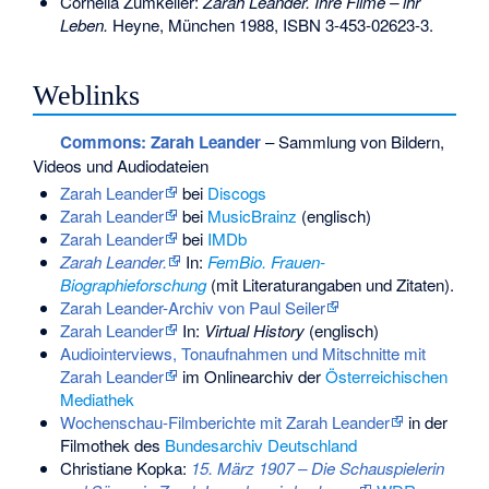
Cornelia Zumkeller:
Zarah Leander. Ihre Filme – ihr
Leben.
Heyne, München 1988,
ISBN 3-453-02623-3
.
Weblinks
Commons
: Zarah Leander
– Sammlung von Bildern,
Videos und Audiodateien
Zarah Leander
bei
Discogs
Zarah Leander
bei
MusicBrainz
(englisch)
Zarah Leander
bei
IMDb
Zarah Leander.
In:
FemBio. Frauen-
Biographieforschung
(mit Literaturangaben und Zitaten).
Zarah Leander-Archiv von Paul Seiler
Zarah Leander
In:
Virtual History
(englisch)
Audiointerviews, Tonaufnahmen und Mitschnitte mit
Zarah Leander
im Onlinearchiv der
Österreichischen
Mediathek
Wochenschau-Filmberichte mit Zarah Leander
in der
Filmothek des
Bundesarchiv Deutschland
Christiane Kopka:
15. März 1907 – Die Schauspielerin