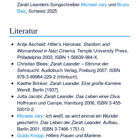
Zarah Leanders Songschreiber
Michael Jary
und
Bruno
Balz
, Schweiz 2025
Literatur
Antje Ascheid:
Hitler’s Heroines. Stardom and
Womanhood in Nazi Cinema.
Temple University Press,
Philadelphia 2003,
ISBN 1-56639-984-X
.
Christian Blees:
Zarah Leander – Stimme der
Sehnsucht.
Audiobuch Verlag, Freiburg 2007,
ISBN
978-3-89964-229-2
(Hörbuch).
Kaethe Brinker:
Zarah Leander. Eine große Karriere.
Wendt, Berlin [1937].
Jutta Jacobi:
Zarah Leander. Das Leben einer Diva.
Hoffmann und Campe, Hamburg 2006,
ISBN 3-455-
50010-2
.
Micaela Jary
:
Ich weiß, es wird einmal ein Wunder
gescheh’n. Das Leben der Zarah Leander.
Aufbau,
Berlin 2001,
ISBN 3-7466-1751-0
.
Guido Knopp
:
Hitlers Frauen und Marlene.