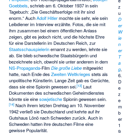
e
Goebbels
, schrieb am 6. Oktober 1937 in sein
z
Tagebuch: „Die Geschäftserfolge mit ihr sind
u
enorm.“ Auch
Adolf Hitler
mochte sie sehr, wie sein
D
Leibdiener im Interview erzählte. Fotos, die sie mit
er
ihm zusammen bei einem öffentlichen Anlass
W
zeigen, gibt es jedoch nicht, und die höchste Ehre
ie
für eine Darstellerin im Deutschen Reich, zur
n
Staatsschauspielerin
ernannt zu werden, lehnte sie
er
ab. Sie blieb schwedische Staatsbürgerin und
T
bezeichnete sich, obwohl sie unter anderem in dem
a
NS-Propaganda
-Film
Die große Liebe
mitgewirkt
g
,
hatte, nach Ende des
Zweiten Weltkrieges
stets als
6.
unpolitische Künstlerin. Lange Zeit gab es Gerüchte,
D
[
13
]
dass sie eine Spionin gewesen sei.
Laut
e
Dokumenten des schwedischen Geheimdienstes
z
könnte sie eine
sowjetische
Spionin gewesen sein.
e
[
14
]
Nach ihrem letzten Drehtag am 10. November
m
1942 verließ sie Deutschland und kehrte auf ihr
b
Gutshaus Lönö nach Schweden zurück. Auch in
er
Schweden hatten ihre deutschen Filme eine
1
gewisse Popularität.
9