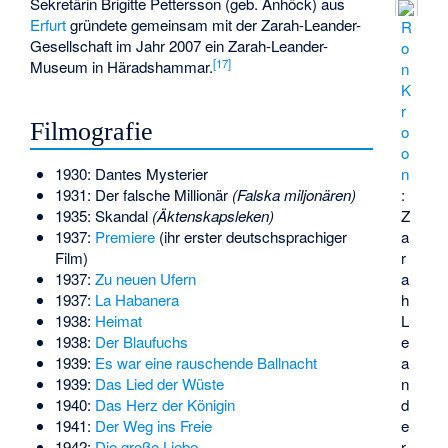
Sekretärin Brigitte Pettersson (geb. Anhöck) aus
Erfurt
gründete gemeinsam mit der Zarah-Leander-
R
Gesellschaft im Jahr 2007 ein Zarah-Leander-
o
[
17
]
Museum in Häradshammar.
n
K
r
Filmografie
o
o
n
1930: Dantes Mysterier
:
1931: Der falsche Millionär
(Falska miljonären)
Z
1935: Skandal
(Äktenskapsleken)
a
1937:
Premiere
(ihr erster deutschsprachiger
r
Film)
a
1937:
Zu neuen Ufern
h
1937:
La Habanera
L
1938:
Heimat
e
1938:
Der Blaufuchs
a
1939:
Es war eine rauschende Ballnacht
n
1939:
Das Lied der Wüste
d
1940:
Das Herz der Königin
e
1941:
Der Weg ins Freie
r,
1942:
Die große Liebe