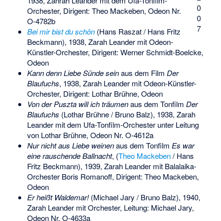
1938, Zahrah Leander mit dem Ufa-Tonfilm-
0
Orchester, Dirigent: Theo Mackeben, Odeon Nr.
0
O-4782b
7
Bei mir bist du schön
(Hans Raszat / Hans Fritz
Beckmann), 1938, Zarah Leander mit Odeon-
Künstler-Orchester, Dirigent: Werner Schmidt-Boelcke,
Odeon
Kann denn Liebe Sünde sein
aus dem Film
Der
Blaufuchs
, 1938, Zarah Leander mit Odeon-Künstler-
Orchester, Dirigent: Lothar Brühne, Odeon
Von der Puszta will ich träumen
aus dem Tonfilm
Der
Blaufuchs
(Lothar Brühne / Bruno Balz), 1938, Zarah
Leander mit dem Ufa-Tonfilm-Orchester unter Leitung
von Lothar Brühne, Odeon Nr. O-4612a
Nur nicht aus Liebe weinen
aus dem Tonfilm
Es war
eine rauschende Ballnacht
, (
Theo Mackeben
/ Hans
Fritz Beckmann), 1939, Zarah Leander mit Balalaika-
Orchester Boris Romanoff, Dirigent: Theo Mackeben,
Odeon
Er heißt Waldemar!
(Michael Jary / Bruno Balz), 1940,
Zarah Leander mit Orchester, Leitung: Michael Jary,
Odeon Nr. O-4633a