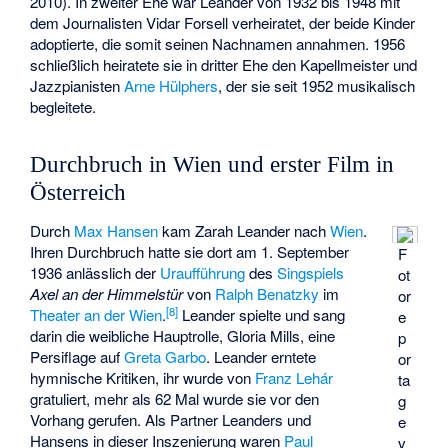
2010). In zweiter Ehe war Leander von 1932 bis 1948 mit
dem Journalisten
Vidar Forsell
verheiratet, der beide Kinder
adoptierte, die somit seinen Nachnamen annahmen. 1956
schließlich heiratete sie in dritter Ehe den Kapellmeister und
Jazzpianisten
Arne Hülphers
, der sie seit 1952 musikalisch
begleitete.
Durchbruch in Wien und erster Film in
Österreich
Durch
Max Hansen
kam Zarah Leander nach
Wien
.
Ihren Durchbruch hatte sie dort am 1. September
F
1936 anlässlich der
Uraufführung
des
Singspiels
ot
Axel an der Himmelstür
von
Ralph Benatzky
im
or
[
8
]
Theater an der Wien
.
Leander spielte und sang
e
darin die weibliche Hauptrolle, Gloria Mills, eine
p
Persiflage auf
Greta Garbo
. Leander erntete
or
hymnische Kritiken, ihr wurde von
Franz Lehár
ta
gratuliert, mehr als 62 Mal wurde sie vor den
g
Vorhang gerufen. Als Partner Leanders und
e
Hansens in dieser Inszenierung waren
Paul
v