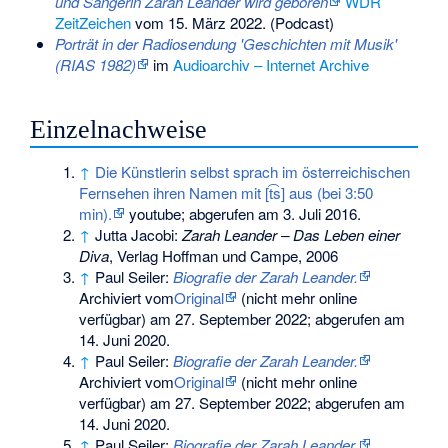
und Sängerin Zarah Leander wird geboren
WDR
ZeitZeichen
vom 15. März 2022. (Podcast)
Porträt in der Radiosendung 'Geschichten mit Musik'
(RIAS 1982)
im
Audioarchiv – Internet Archive
Einzelnachweise
↑
Die Künstlerin selbst sprach im österreichischen
Fernsehen ihren Namen mit [t͡s] aus (bei 3:50
min).
youtube; abgerufen am 3. Juli 2016.
↑
Jutta Jacobi:
Zarah Leander – Das Leben einer
Diva
, Verlag Hoffman und Campe, 2006
↑
Paul Seiler:
Biografie der Zarah Leander.
Archiviert vom
Original
(nicht mehr online
verfügbar) am
27. September 2022
;
abgerufen am
14. Juni 2020
.
↑
Paul Seiler:
Biografie der Zarah Leander.
Archiviert vom
Original
(nicht mehr online
verfügbar) am
27. September 2022
;
abgerufen am
14. Juni 2020
.
↑
Paul Seiler:
Biografie der Zarah Leander.