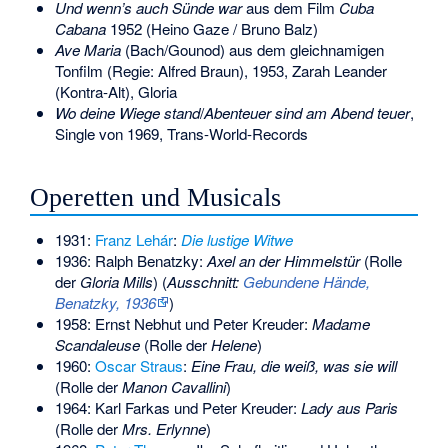
Und wenn’s auch Sünde war
aus dem Film
Cuba
Cabana
1952 (Heino Gaze / Bruno Balz)
Ave Maria
(Bach/Gounod) aus dem gleichnamigen
Tonfilm (Regie: Alfred Braun), 1953, Zarah Leander
(Kontra-Alt), Gloria
Wo deine Wiege stand
/
Abenteuer sind am Abend teuer
,
Single von 1969, Trans-World-Records
Operetten und Musicals
1931:
Franz Lehár
:
Die lustige Witwe
1936: Ralph Benatzky:
Axel an der Himmelstür
(Rolle
der
Gloria Mills
) (
Ausschnitt:
Gebundene Hände,
Benatzky, 1936
)
1958: Ernst Nebhut und Peter Kreuder:
Madame
Scandaleuse
(Rolle der
Helene
)
1960:
Oscar Straus
:
Eine Frau, die weiß, was sie will
(Rolle der
Manon Cavallini
)
1964: Karl Farkas und Peter Kreuder:
Lady aus Paris
(Rolle der
Mrs. Erlynne
)