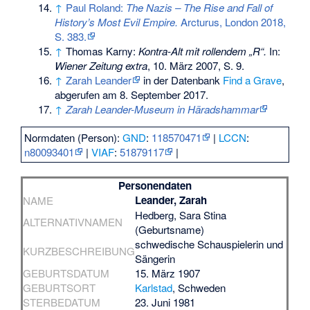
↑
Paul Roland:
The Nazis – The Rise and Fall of
History’s Most Evil Empire.
Arcturus, London 2018,
S. 383.
↑
Thomas Karny:
Kontra-Alt mit rollendem „R“.
In:
Wiener Zeitung extra
, 10. März 2007, S. 9.
↑
Zarah Leander
in der Datenbank
Find a Grave
,
abgerufen am 8. September 2017.
↑
Zarah Leander-Museum in Häradshammar
Normdaten (Person):
GND
:
118570471
|
LCCN
:
n80093401
|
VIAF
:
51879117
|
Personendaten
Leander, Zarah
NAME
Hedberg, Sara Stina
ALTERNATIVNAMEN
(Geburtsname)
schwedische Schauspielerin und
KURZBESCHREIBUNG
Sängerin
GEBURTSDATUM
15. März 1907
GEBURTSORT
Karlstad
, Schweden
STERBEDATUM
23. Juni 1981