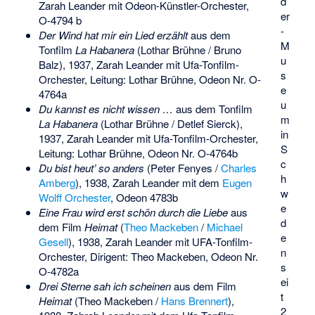
d
Zarah Leander mit Odeon-Künstler-Orchester,
er
O-4794 b
-
Der Wind hat mir ein Lied erzählt
aus dem
M
Tonfilm
La Habanera
(Lothar Brühne / Bruno
u
Balz), 1937, Zarah Leander mit Ufa-Tonfilm-
s
Orchester, Leitung: Lothar Brühne, Odeon Nr. O-
e
4764a
u
Du kannst es nicht wissen …
aus dem Tonfilm
m
La Habanera
(Lothar Brühne / Detlef Sierck),
in
1937, Zarah Leander mit Ufa-Tonfilm-Orchester,
S
Leitung: Lothar Brühne, Odeon Nr. O-4764b
c
Du bist heut’ so anders
(Peter Fenyes /
Charles
h
Amberg
), 1938, Zarah Leander mit dem
Eugen
w
Wolff Orchester
, Odeon 4783b
e
Eine Frau wird erst schön durch die Liebe
aus
d
dem Film
Heimat
(
Theo Mackeben
/
Michael
e
Gesell
), 1938, Zarah Leander mit UFA-Tonfilm-
n
Orchester, Dirigent: Theo Mackeben, Odeon Nr.
s
O-4782a
ei
Drei Sterne sah ich scheinen
aus dem Film
t
Heimat
(Theo Mackeben /
Hans Brennert
),
2