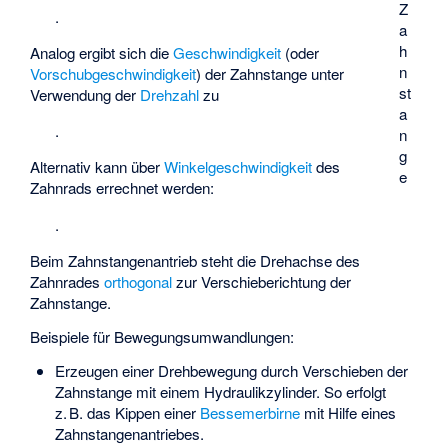
Z
.
a
h
Analog ergibt sich die
Geschwindigkeit
(oder
n
Vorschubgeschwindigkeit
) der Zahnstange
unter
st
Verwendung der
Drehzahl
zu
a
.
n
g
Alternativ kann
über
Winkelgeschwindigkeit
des
e
Zahnrads errechnet werden:
.
Beim Zahnstangenantrieb steht die Drehachse des
Zahnrades
orthogonal
zur Verschieberichtung der
Zahnstange.
Beispiele für Bewegungsumwandlungen:
Erzeugen einer Drehbewegung durch Verschieben der
Zahnstange mit einem Hydraulikzylinder. So erfolgt
z. B. das Kippen einer
Bessemerbirne
mit Hilfe eines
Zahnstangenantriebes.