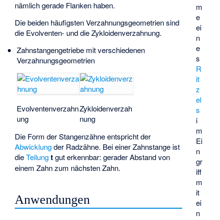
nämlich gerade Flanken haben.
m
e
Die beiden häufigsten Verzahnungsgeometrien sind
ei
die Evolventen- und die
Zykloidenverzahnung
.
n
e
Zahnstangengetriebe mit verschiedenen
s
Verzahnungsgeometrien
R
it
z
el
Evolventenverzahn
Zykloidenverzah
s
ung
nung
i
m
Die Form der Stangenzähne entspricht der
Ei
Abwicklung
der Radzähne. Bei einer Zahnstange ist
n
die
Teilung
t
gut erkennbar: gerader Abstand von
gr
einem Zahn zum nächsten Zahn.
iff
m
it
Anwendungen
ei
n