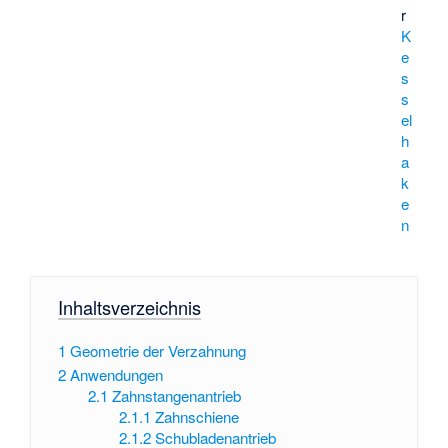
r
K
e
s
s
el
h
a
k
e
n
Inhaltsverzeichnis
1
Geometrie der Verzahnung
2
Anwendungen
2.1
Zahnstangenantrieb
2.1.1
Zahnschiene
2.1.2
Schubladenantrieb