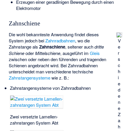
Erzeugen einer geradlinigen Bewegung durch einen
Elektromotor
Zahnschiene
Die wohl bekannteste Anwendung findet dieses
System jedoch bei
Zahnradbahnen
, wo die
V
Zahnstange als
Zahnschiene
, seltener auch
dritte
e
r
Schiene
oder
Mittelschiene
, ausgeführt im
Gleis
s
zwischen oder neben den führenden und tragenden
c
Schienen angebracht wird. Bei Zahnradbahnen
h
unterscheidet man verschiedene technische
i
Zahnstangensysteme
wie z. B.:
e
Zahnstangensysteme von Zahnradbahnen
d
e
n
e
Z
Zwei ver­setz­te La­mel­len­
a
zahn­stan­gen Sys­tem Abt
h