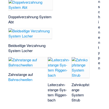
n
s
c
Doppelver­zah­nung System
h
Abt
i
e
n
e
n
Beidseitige Ver­zah­nung
t
Sys­tem Locher
y
p
e
n
Zahnstange auf
Bahnschwellen
Leiterzahn­
Zahnkopfst
stan­ge Sys­
ange
tem Rig­gen­
System
bach
Strub