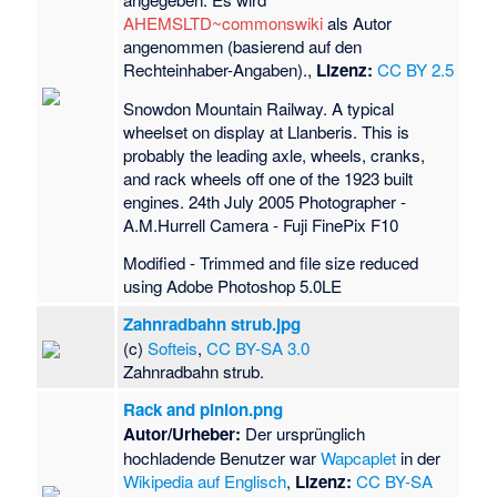
AHEMSLTD~commonswiki
als Autor
angenommen (basierend auf den
Rechteinhaber-Angaben).,
Lizenz:
CC BY 2.5
Snowdon Mountain Railway. A typical
wheelset on display at Llanberis. This is
probably the leading axle, wheels, cranks,
and rack wheels off one of the 1923 built
engines. 24th July 2005 Photographer -
A.M.Hurrell Camera - Fuji FinePix F10
Modified - Trimmed and file size reduced
using Adobe Photoshop 5.0LE
Zahnradbahn strub.jpg
(c)
Softeis
,
CC BY-SA 3.0
Zahnradbahn strub.
Rack and pinion.png
Autor/Urheber:
Der ursprünglich
hochladende Benutzer war
Wapcaplet
in der
Wikipedia auf Englisch
,
Lizenz:
CC BY-SA