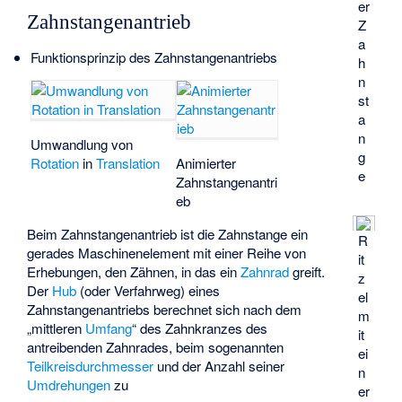
er
Zahnstangenantrieb
Z
a
Funktionsprinzip des Zahnstangenantriebs
h
n
st
a
n
Umwandlung von
g
Rotation
in
Translation
Animierter
e
Zahnstangenantri
eb
Beim Zahnstangenantrieb ist die Zahnstange ein
R
gerades Maschinenelement mit einer Reihe von
it
Erhebungen, den Zähnen, in das ein
Zahnrad
greift.
z
Der
Hub
(oder Verfahrweg) eines
el
Zahnstangenantriebs berechnet sich nach dem
m
„mittleren
Umfang
“ des Zahnkranzes des
it
antreibenden Zahnrades, beim sogenannten
ei
Teilkreisdurchmesser
und der Anzahl seiner
n
Umdrehungen
zu
er