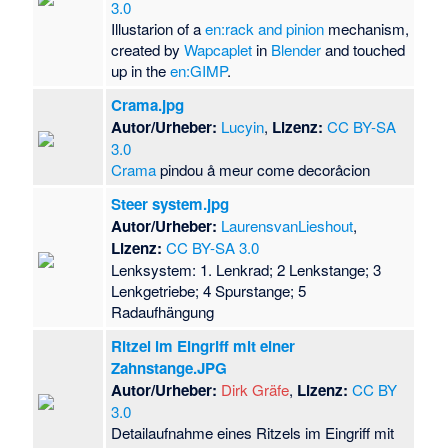
3.0
Illustarion of a
en:rack and pinion
mechanism,
created by
Wapcaplet
in
Blender
and touched
up in the
en:GIMP
.
Crama.jpg
Autor/Urheber:
Lucyin
,
Lizenz:
CC BY-SA
3.0
Crama
pindou å meur come decoråcion
Steer system.jpg
Autor/Urheber:
LaurensvanLieshout
,
Lizenz:
CC BY-SA 3.0
Lenksystem: 1. Lenkrad; 2 Lenkstange; 3
Lenkgetriebe; 4 Spurstange; 5
Radaufhängung
Ritzel im Eingriff mit einer
Zahnstange.JPG
Autor/Urheber:
Dirk Gräfe
,
Lizenz:
CC BY
3.0
Detailaufnahme eines Ritzels im Eingriff mit