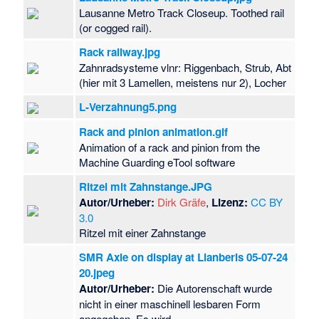
Lausanne Metro Track Closeup. Toothed rail
(or cogged rail).
Rack railway.jpg
Zahnradsysteme vlnr: Riggenbach, Strub, Abt
(hier mit 3 Lamellen, meistens nur 2), Locher
L-Verzahnung5.png
Rack and pinion animation.gif
Animation of a rack and pinion from the
Machine Guarding eTool software
Ritzel mit Zahnstange.JPG
Autor/Urheber:
Dirk Gräfe
,
Lizenz:
CC BY
3.0
Ritzel mit einer Zahnstange
SMR Axle on display at Llanberis 05-07-24
20.jpeg
Autor/Urheber:
Die Autorenschaft wurde
nicht in einer maschinell lesbaren Form
angegeben. Es wird