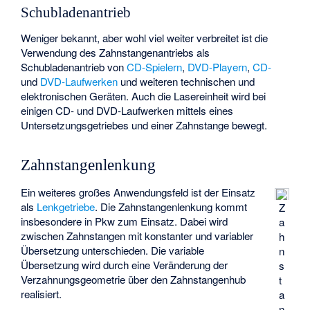
Schubladenantrieb
Weniger bekannt, aber wohl viel weiter verbreitet ist die
Verwendung des Zahnstangenantriebs als
Schubladenantrieb von
CD-Spielern
,
DVD-Playern
,
CD-
und
DVD-Laufwerken
und weiteren technischen und
elektronischen Geräten. Auch die Lasereinheit wird bei
einigen CD- und DVD-Laufwerken mittels eines
Untersetzungsgetriebes und einer Zahnstange bewegt.
Zahnstangenlenkung
Ein weiteres großes Anwendungsfeld ist der Einsatz
als
Lenkgetriebe
. Die Zahnstangenlenkung kommt
Z
insbesondere in Pkw zum Einsatz. Dabei wird
a
zwischen Zahnstangen mit konstanter und variabler
h
Übersetzung unterschieden. Die variable
n
Übersetzung wird durch eine Veränderung der
s
Verzahnungsgeometrie über den Zahnstangenhub
t
realisiert.
a
n