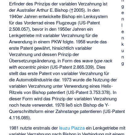
Erfinder des Prinzips der variablen Verzahnung ist
g
der Australier Arthur E. Bishop († 2005). In den
e
1940er Jahren entwickelte Bishop ein Lenksystem
n
für das Vorderrad eines Flugzeugs (US-Patent
l
2.508.057), bevor in den 1950er Jahren ein
e
Lenkgetriebe mit variabler Verzahnung für die
n
Anwendung in einem PKW folgte. 1958 wurde das
k
erste Patent gewährt, hinsichtlich variabler
u
Verzahnung und dessen Prinzip der
n
Übersetzungsänderung, in Form des
wave type rack
g
with eccentric pinion
(US-Patent 2.865.339). Dies
stellt das erste Patent von variabler Verzahnung für
die Automobilindustrie dar. 1973 wurde die Nutzung der
variablen Verzahnung unter Verwendung eines Helix-
Ritzels von Bishop patentiert (US-Patent 3.753.378). In
dieser Form wird das Prinzip der variablen Verzahnung
noch heute verwendet. 1978 ließ sich Bishop die Y-
Querschnittsform einer Zahnstange patentieren (US-Patent
4.116.085).
1981 nutzte erstmals der
Isuzu Piazza
ein Lenkgetriebe mit
variabler Verzahnung nach Bishop in Verbindung mit einem