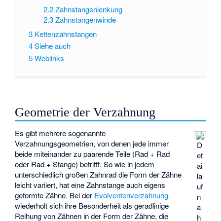
2.2
Zahnstangenlenkung
2.3
Zahnstangenwinde
3
Kettenzahnstangen
4
Siehe auch
5
Weblinks
Geometrie der Verzahnung
Es gibt mehrere sogenannte
Verzahnungsgeometrien, von denen jede immer
D
beide miteinander zu paarende Teile (Rad + Rad
et
oder Rad + Stange) betrifft. So wie in jedem
ai
unterschiedlich großen Zahnrad die Form der Zähne
la
leicht variiert, hat eine Zahnstange auch eigens
uf
geformte Zähne. Bei der
Evolventenverzahnung
n
wiederholt sich ihre Besonderheit als geradlinige
a
Reihung von Zähnen in der Form der Zähne, die
h