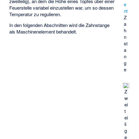
zweiteilig), an dem die Höhe eines Topfes über einer
e
Feuerstelle variabel einzustellen war, um so dessen
nt
Temperatur zu regulieren.
Z
a
In den folgenden Abschnitten wird die Zahnstange
h
als Maschinenelement behandelt.
n
st
a
n
g
e
Z
w
ei
t
ei
li
g
e