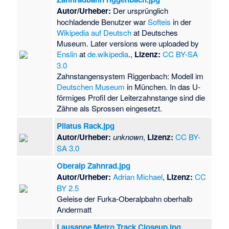
Autor/Urheber:
Der ursprünglich
hochladende Benutzer war
Softeis
in der
Wikipedia auf Deutsch
at Deutsches
Museum. Later versions were uploaded by
Enslin
at
de.wikipedia
.,
Lizenz:
CC BY-SA
3.0
Zahnstangensystem Riggenbach: Modell im
Deutschen Museum
in München. In das U-
förmiges Profil der Leiterzahnstange sind die
Zähne als Sprossen eingesetzt.
Pilatus Rack.jpg
Autor/Urheber:
unknown
,
Lizenz:
CC BY-
SA 3.0
Oberalp Zahnrad.jpg
Autor/Urheber:
Adrian Michael
,
Lizenz:
CC
BY 2.5
Geleise der Furka-Oberalpbahn oberhalb
Andermatt
Lausanne Metro Track Closeup.jpg