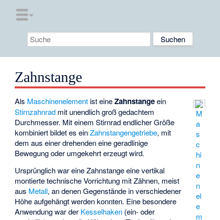
Zahnstange
Als
Maschinenelement
ist eine
Zahnstange
ein
Stirnzahnrad
mit unendlich groß gedachtem
M
Durchmesser. Mit einem Stirnrad endlicher Größe
a
kombiniert bildet es ein
Zahnstangengetriebe
, mit
s
dem aus einer drehenden eine geradlinige
c
Bewegung oder umgekehrt erzeugt wird.
hi
n
Ursprünglich war eine Zahnstange eine vertikal
e
montierte technische Vorrichtung mit Zähnen, meist
n
aus
Metall
, an denen Gegenstände in verschiedener
el
Höhe aufgehängt werden konnten. Eine besondere
e
Anwendung war der
Kesselhaken
(ein- oder
m