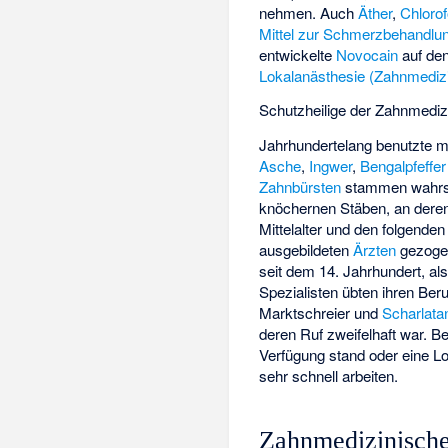
nehmen. Auch
Äther
,
Chloro
Mittel zur Schmerzbehandlu
entwickelte
Novocain
auf den
Lokalanästhesie (Zahnmediz
Schutzheilige der Zahnmedizi
Jahrhundertelang benutzte 
Asche
,
Ingwer
,
Bengalpfeffer
Zahnbürsten
stammen wahrsch
knöchernen Stäben, an deren
Mittelalter und den folgend
ausgebildeten
Ärzten
gezogen
seit dem 14. Jahrhundert, al
Spezialisten übten ihren Ber
Marktschreier und
Scharlata
deren Ruf zweifelhaft war. B
Verfügung stand oder eine L
sehr schnell arbeiten.
Zahnmedizinische 