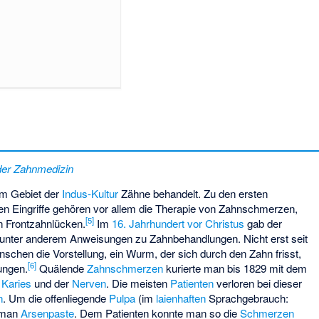
der Zahnmedizin
im Gebiet der
Indus-Kultur
Zähne behandelt. Zu den ersten
n Eingriffe gehören vor allem die Therapie von Zahnschmerzen,
[
5
]
n Frontzahnlücken.
Im
16. Jahrhundert vor Christus
gab der
unter anderem Anweisungen zu Zahnbehandlungen. Nicht erst seit
schen die Vorstellung, ein Wurm, der sich durch den Zahn frisst,
[
6
]
ungen.
Quälende
Zahnschmerzen
kurierte man bis 1829 mit dem
r
Karies
und der
Nerven
. Die meisten
Patienten
verloren bei dieser
n
. Um die offenliegende
Pulpa
(im
laienhaften
Sprachgebrauch:
e man
Arsenpaste
. Dem Patienten konnte man so die
Schmerzen