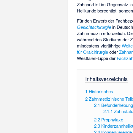
Zahnarzt ist im Gegensatz 
Heilkunde berechtigt, sonder
Für den Erwerb der Fachbe
Gesichtschirurgie
in Deutsch
Zahnmedizin erforderlich. Di
während des Studiums der Z
mindestens vierjährige
Weite
für Oralchirurgie
oder
Zahnar
Westfalen-Lippe der
Fachzahn
Inhaltsverzeichnis
1
Historisches
2
Zahnmedizinische Teild
2.1
Befunderhebun
2.1.1
Zahnstat
2.2
Prophylaxe
2.3
Kinderzahnheil
2.4
Konservierende