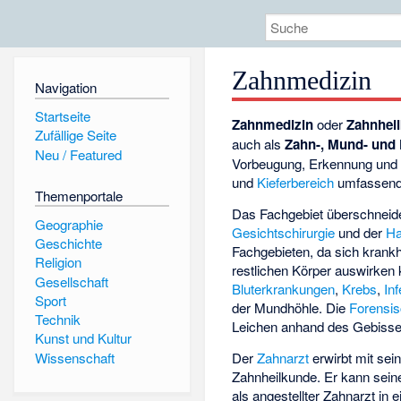
Zahnmedizin
Navigation
Startseite
Zahnmedizin
oder
Zahnhei
Zufällige Seite
auch als
Zahn-, Mund- und 
Neu / Featured
Vorbeugung, Erkennung und
und
Kieferbereich
umfassende
Themenportale
Das Fachgebiet überschneidet
Geographie
Gesichtschirurgie
und der
Ha
Geschichte
Fachgebieten, da sich krank
Religion
restlichen Körper auswirken 
Gesellschaft
Bluterkrankungen
,
Krebs
,
In
Sport
der Mundhöhle. Die
Forensi
Technik
Leichen anhand des Gebisse
Kunst und Kultur
Wissenschaft
Der
Zahnarzt
erwirbt mit sei
Zahnheilkunde. Er kann sein
als angestellter Zahnarzt in 