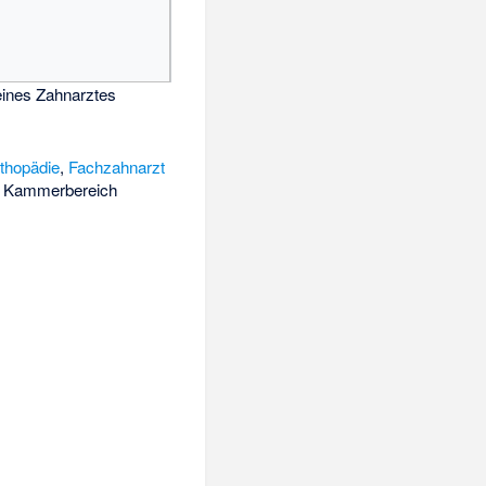
eines Zahnarztes
rthopädie
,
Fachzahnarzt
m Kammerbereich