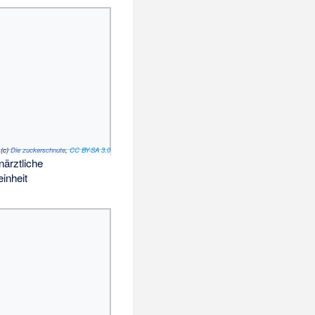
(c)
Die zuckerschnute
,
CC BY-SA 3.0
ärztliche
inheit