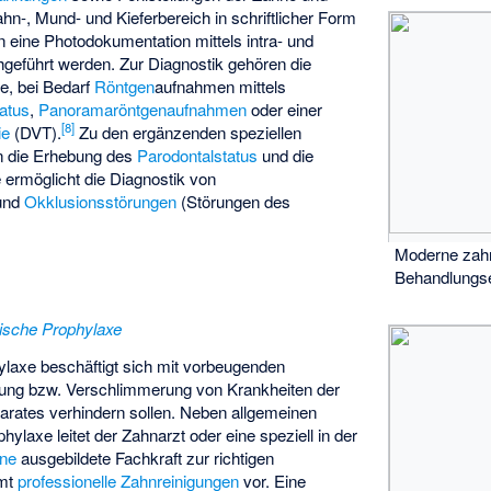
n-, Mund- und Kieferbereich in schriftlicher Form
 eine Photodokumentation mittels intra- und
geführt werden. Zur Diagnostik gehören die
e, bei Bedarf
Röntgen
aufnahmen mittels
atus
,
Panoramaröntgenaufnahmen
oder einer
[
8
]
ie
(DVT).
Zu den ergänzenden speziellen
 die Erhebung des
Parodontalstatus
und die
e ermöglicht die Diagnostik von
 und
Okklusionsstörungen
(Störungen des
Moderne zahn
Behandlungse
ische Prophylaxe
laxe beschäftigt sich mit vorbeugenden
ung bzw. Verschlimmerung von Krankheiten der
rates verhindern sollen. Neben allgemeinen
ylaxe leitet der Zahnarzt oder eine speziell in der
ene
ausgebildete Fachkraft zur richtigen
mmt
professionelle Zahnreinigungen
vor. Eine