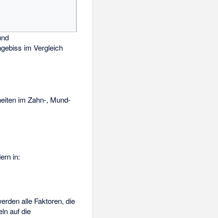
und
ebiss im Vergleich
heiten im Zahn-, Mund-
dern in:
werden alle Faktoren, die
ln auf die