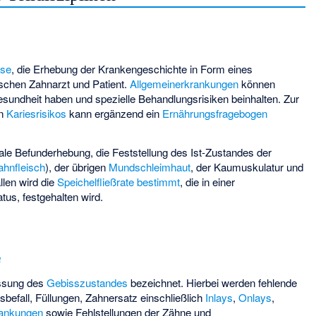
se
, die Erhebung der Krankengeschichte in Form eines
schen Zahnarzt und Patient.
Allgemeinerkrankungen
können
sundheit haben und spezielle Behandlungsrisiken beinhalten. Zur
en
Kariesrisikos
kann ergänzend ein
Ernährungsfragebogen
orale Befunderhebung, die Feststellung des Ist-Zustandes der
ahnfleisch
), der übrigen
Mundschleimhaut
, der Kaumuskulatur und
llen wird die
Speichelfließrate bestimmt
, die in einer
us, festgehalten wird.
a
assung des
Gebisszustandes
bezeichnet. Hierbei werden fehlende
sbefall, Füllungen, Zahnersatz einschließlich
Inlays
,
Onlays
,
rankungen
sowie Fehlstellungen der Zähne und