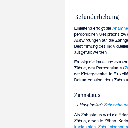
Befunderhebung
Einleitend erfolgt die
Anamne
persönlichen Gesprächs zwi
Auswirkungen auf die Zahnge
Bestimmung des individuell
ausgefüllt werden.
Es folgt die intra- und extra
Zähne, des Parodontiums (
Z
der Kiefergelenke. In Einzelfä
Dokumentation, dem Zahnstat
Zahnstatus
→
Hauptartikel
:
Zahnschem
Als Zahnstatus wird die Erf
Zähne, ersetzte Zähne, Karie
Implantaten
,
Zahnfleischerk