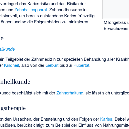
verringert das Kariesrisiko und das Risiko der
nen und
Zahnhalteapparat
. Zahnarztbesuche in
sinnvoll, um bereits entstandene Karies frühzeitig
können und so die Folgeschäden zu minimieren.
Milchgebiss 
Erwachseneng
de
eilkunde
ein Teilgebiet der Zahnmedizin zur speziellen Behandlung aller Krank
der
Kindheit
, also von der
Geburt
bis zur
Pubertät
.
hnheilkunde
kunde beschäftigt sich mit der
Zahnerhaltung
, sie lässt sich unterglie
gstherapie
 von den Ursachen, der Entstehung und den Folgen der
Karies
. Dabei 
slösen, berücksichtigt, zum Beispiel der Einfluss von Nahrungsmitte