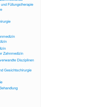
e und Füllungstherapie
ie
irurgie
hnmedizin
izin
izin
der Zahnmedizin
verwandte Disziplinen
nd Gesichtschirurgie
ie
 Behandlung