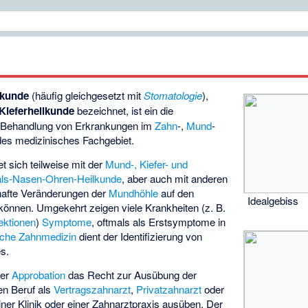
lkunde
(häufig gleichgesetzt mit
Stomatologie
),
Kieferheilkunde
bezeichnet, ist ein die
 Behandlung von Erkrankungen im
Zahn
-,
Mund
-
s medizinisches Fachgebiet.
 sich teilweise mit der
Mund-, Kiefer- und
ls-Nasen-Ohren-Heilkunde
, aber auch mit anderen
hafte Veränderungen der
Mundhöhle
auf den
Idealgebiss
können. Umgekehrt zeigen viele Krankheiten (z. B.
fektionen
)
Symptome
, oftmals als Erstsymptome in
sche Zahnmedizin
dient der Identifizierung von
s.
ner
Approbation
das Recht zur Ausübung der
en Beruf als
Vertragszahnarzt
,
Privatzahnarzt
oder
einer Klinik oder einer Zahnarztpraxis ausüben. Der