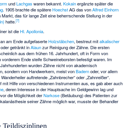
form
und
Lachgas
waren bekannt.
Kokain
ergänzte später die
ng
. 1905 brachte die spätere
Hoechst
AG das von
Alfred Einhorn
 Markt, das für lange Zeit eine beherrschende Stellung in der
[
7
]
in)
hatte.
ner ist die
Hl. Apollonia
.
man am Ende aufgefaserte
Holzstäbchen
, bestreut mit
alkalischer
oder getränkt in
Alaun
zur Reinigung der Zähne. Die ersten
einlich aus dem frühen 16. Jahrhundert, oft in Form von
 vorderem Ende steife Schweineborsten befestigt waren. Im
en Jahrhunderten wurden Zähne nicht von akademisch
, sondern von Handwerkern, meist von
Badern
oder, vor allem
s Wanderheiler auftretende „Zahnbrecher“ oder „Zahnreißer“.
uf mit Hilfe von verschiedenen
Instrumenten
aus, es gab aber auch
ne
, deren Interesse in der Hauptsache im Geldgewinn lag und
evor die Möglichkeit der
Narkose
(Betäubung) des Patienten zur
okalanästhesie seiner Zähne möglich war, musste der Behandler
Teildisziplinen