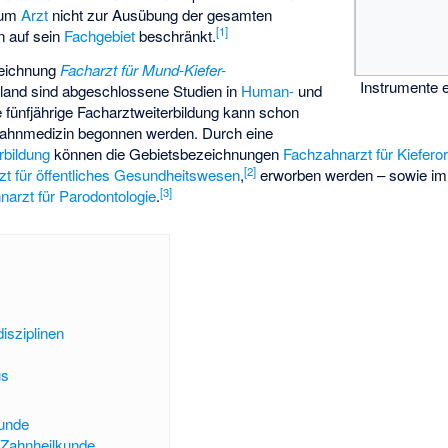
zum
Arzt
nicht zur Ausübung der gesamten
[
1
]
n auf sein
Fachgebiet
beschränkt.
zeichnung
Facharzt für Mund-Kiefer-
Instrumente 
land sind abgeschlossene Studien in
Human-
und
e fünfjährige Facharztweiterbildung kann schon
ahnmedizin begonnen werden. Durch eine
rbildung
können die Gebietsbezeichnungen
Fachzahnarzt für Kiefero
[
2
]
zt für öffentliches Gesundheitswesen
,
erworben werden – sowie i
[
3
]
arzt für Parodontologie
.
isziplinen
g
us
kunde
 Zahnheilkunde