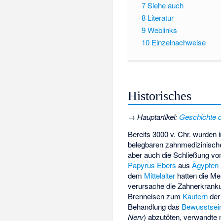
7
Siehe auch
8
Literatur
9
Weblinks
10
Einzelnachweise
Historisches
→
Hauptartikel
:
Geschichte 
Bereits 3000 v. Chr. wurden 
belegbaren zahnmedizinische
aber auch die Schließung vo
Papyrus Ebers
aus
Ägypten
dem
Mittelalter
hatten die Men
verursache die Zahnerkrank
Brenneisen zum
Kautern
de
Behandlung das
Bewusstsei
Nerv
) abzutöten, verwandt