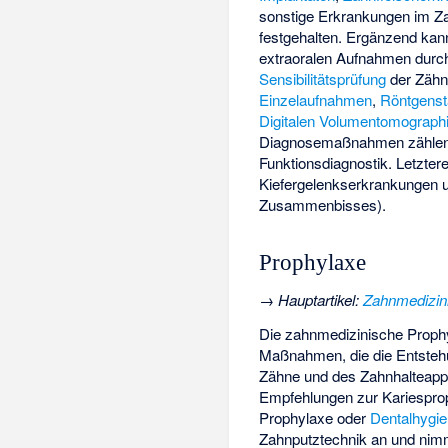
sonstige Erkrankungen im Zah
festgehalten. Ergänzend kann
extraoralen Aufnahmen durch
Sensibilitätsprüfung
der Zähn
Einzelaufnahmen
,
Röntgenst
Digitalen Volumentomograph
Diagnosemaßnahmen zählen
Funktionsdiagnostik
. Letzter
Kiefergelenkserkrankungen
Zusammenbisses).
Prophylaxe
→
Hauptartikel
:
Zahnmedizin
Die zahnmedizinische Prophy
Maßnahmen, die die Entsteh
Zähne und des Zahnhalteappa
Empfehlungen zur Kariesproph
Prophylaxe oder
Dentalhygi
Zahnputztechnik an und ni