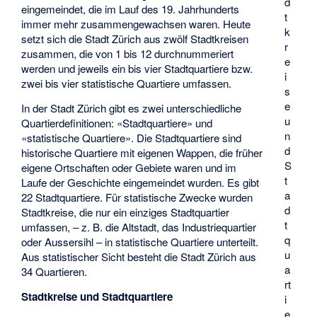
d
eingemeindet, die im Lauf des 19. Jahrhunderts
t
immer mehr zusammengewachsen waren. Heute
k
setzt sich die Stadt Zürich aus zwölf Stadtkreisen
r
zusammen, die von 1 bis 12 durchnummeriert
e
werden und jeweils ein bis vier Stadtquartiere bzw.
i
zwei bis vier statistische Quartiere umfassen.
s
e
In der Stadt Zürich gibt es zwei unterschiedliche
u
Quartierdefinitionen: «Stadtquartiere» und
n
«statistische Quartiere». Die Stadtquartiere sind
d
historische Quartiere mit eigenen Wappen, die früher
S
eigene Ortschaften oder Gebiete waren und im
t
Laufe der Geschichte eingemeindet wurden. Es gibt
a
22 Stadtquartiere. Für statistische Zwecke wurden
d
Stadtkreise, die nur ein einziges Stadtquartier
t
umfassen, – z. B. die Altstadt, das Industriequartier
q
oder Aussersihl – in statistische Quartiere unterteilt.
u
Aus statistischer Sicht besteht die Stadt Zürich aus
a
34 Quartieren.
rt
Stadtkreise und Stadtquartiere
i
e