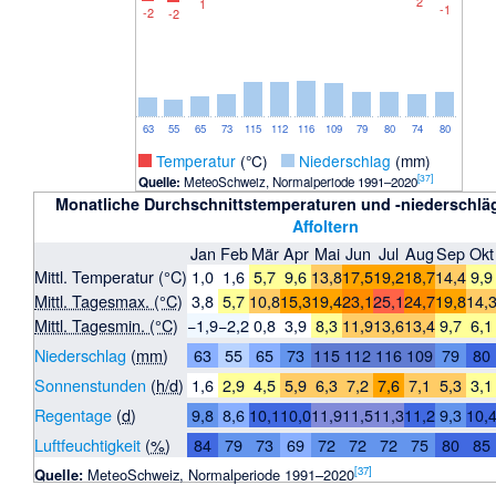
2
1
-1
-2
-2
63
55
65
73
115
112
116
109
79
80
74
80
_
Temperatur
(°C)
_
Niederschlag
(mm)
[
37
]
Quelle:
MeteoSchweiz, Normalperiode 1991–2020
Monatliche Durchschnittstemperaturen und -niederschlä
Affoltern
Jan
Feb
Mär
Apr
Mai
Jun
Jul
Aug
Sep
Okt
Mittl. Temperatur (°C)
1,0
1,6
5,7
9,6
13,8
17,5
19,2
18,7
14,4
9,9
Mittl. Tagesmax. (°C)
3,8
5,7
10,8
15,3
19,4
23,1
25,1
24,7
19,8
14,
Mittl. Tagesmin. (°C)
−1,9
−2,2
0,8
3,9
8,3
11,9
13,6
13,4
9,7
6,1
Niederschlag
(
mm
)
63
55
65
73
115
112
116
109
79
80
Sonnenstunden
(
h/d
)
1,6
2,9
4,5
5,9
6,3
7,2
7,6
7,1
5,3
3,1
Regentage
(
d
)
9,8
8,6
10,1
10,0
11,9
11,5
11,3
11,2
9,3
10,
Luftfeuchtigkeit
(
%
)
84
79
73
69
72
72
72
75
80
85
[
37
]
Quelle:
MeteoSchweiz, Normalperiode 1991–2020