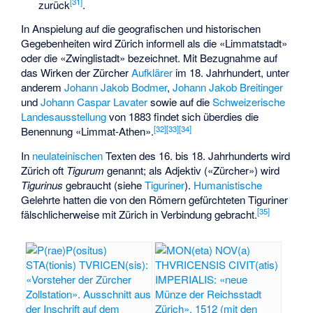
[
31
]
zurück
.
In Anspielung auf die geografischen und historischen
Gegebenheiten wird Zürich informell als die «Limmatstadt»
oder die «Zwinglistadt» bezeichnet. Mit Bezugnahme auf
das Wirken der Zürcher
Aufklärer
im 18. Jahrhundert, unter
anderem
Johann Jakob Bodmer
,
Johann Jakob Breitinger
und
Johann Caspar Lavater
sowie auf die
Schweizerische
Landesausstellung
von 1883 findet sich überdies die
[
32
]
[
33
]
[
34
]
Benennung «Limmat-Athen».
In
neulateinischen
Texten des 16. bis 18. Jahrhunderts wird
Zürich oft
Tigurum
genannt; als Adjektiv («Zürcher») wird
Tigurinus
gebraucht (siehe
Tiguriner
).
Humanistische
Gelehrte hatten die von den Römern gefürchteten Tiguriner
[
35
]
fälschlicherweise mit Zürich in Verbindung gebracht.