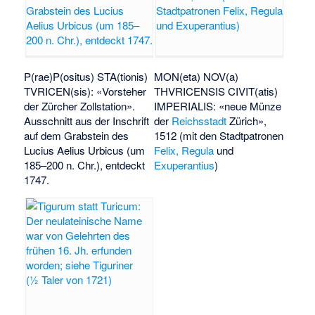
P(rae)P(ositus) STA(tionis)
MON(eta) NOV(a)
TVRICEN(sis): «Vorsteher
THVRICENSIS CIVIT(atis)
der Zürcher Zollstation».
IMPERIALIS: «neue Münze
Ausschnitt aus der Inschrift
der
Reichsstadt
Zürich»,
auf dem
Grabstein des
1512 (mit den Stadtpatronen
Lucius Aelius Urbicus
(um
Felix, Regula
und
185–200 n. Chr.), entdeckt
Exuperantius
)
1747.