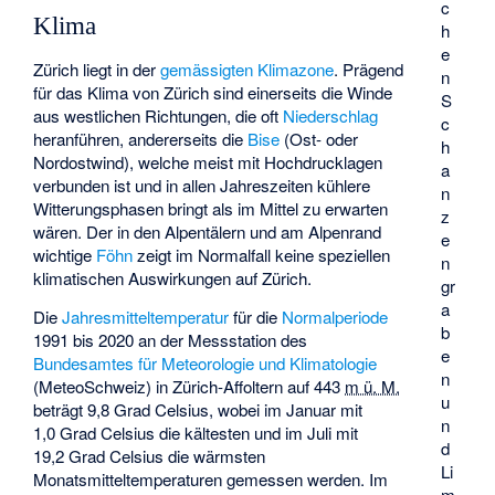
c
Klima
h
e
Zürich liegt in der
gemässigten Klimazone
. Prägend
n
für das Klima von Zürich sind einerseits die Winde
S
aus westlichen Richtungen, die oft
Niederschlag
c
heranführen, andererseits die
Bise
(Ost- oder
h
Nordostwind), welche meist mit Hochdrucklagen
a
verbunden ist und in allen Jahreszeiten kühlere
n
Witterungsphasen bringt als im Mittel zu erwarten
z
wären. Der in den Alpentälern und am Alpenrand
e
wichtige
Föhn
zeigt im Normalfall keine speziellen
n
klimatischen Auswirkungen auf Zürich.
gr
a
Die
Jahresmitteltemperatur
für die
Normalperiode
b
1991 bis 2020 an der Messstation des
e
Bundesamtes für Meteorologie und Klimatologie
n
(MeteoSchweiz) in Zürich-Affoltern auf
443
m ü. M.
u
beträgt 9,8 Grad Celsius, wobei im Januar mit
n
1,0 Grad Celsius die kältesten und im Juli mit
d
19,2 Grad Celsius die wärmsten
Li
Monatsmitteltemperaturen gemessen werden. Im
m