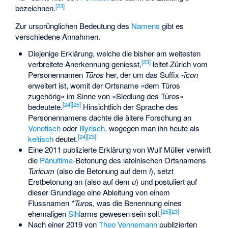
[
23
]
bezeichnen.
Zur ursprünglichen Bedeutung des
Namens
gibt es
verschiedene Annahmen.
Diejenige Erklärung, welche die bisher am weitesten
[
23
]
verbreitete Anerkennung geniesst,
leitet Zürich vom
Personennamen
Tūros
her, der um das Suffix
-īcon
erweitert ist, womit der Ortsname «dem Tūros
zugehörig» im Sinne von «Siedlung des Tūros»
[
24
]
[
25
]
bedeutete.
Hinsichtlich der Sprache des
Personennamens dachte die ältere Forschung an
Venetisch
oder
Illyrisch
, wogegen man ihn heute als
[
24
]
[
23
]
keltisch
deutet.
Eine 2011 publizierte Erklärung von Wulf Müller verwirft
die
Pänultima
-Betonung des lateinischen Ortsnamens
Turicum
(also die Betonung auf dem
i
), setzt
Erstbetonung an (also auf dem
u
) und postuliert auf
dieser Grundlage eine Ableitung von einem
Flussnamen
*Turos,
was die Benennung eines
[
25
]
[
23
]
ehemaligen
Sihl
arms gewesen sein soll.
Nach einer 2019 von
Theo Vennemann
publizierten