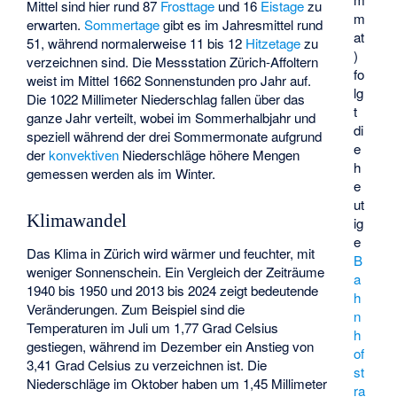
Mittel sind hier rund 87
Frosttage
und 16
Eistage
zu
m
erwarten.
Sommertage
gibt es im Jahresmittel rund
at
51, während normalerweise 11 bis 12
Hitzetage
zu
)
verzeichnen sind. Die Messstation Zürich-Affoltern
fo
weist im Mittel 1662 Sonnenstunden pro Jahr auf.
lg
Die 1022 Millimeter Niederschlag fallen über das
t
ganze Jahr verteilt, wobei im Sommerhalbjahr und
di
speziell während der drei Sommermonate aufgrund
e
der
konvektiven
Niederschläge höhere Mengen
h
gemessen werden als im Winter.
e
ut
Klimawandel
ig
e
Das Klima in Zürich wird wärmer und feuchter, mit
B
weniger Sonnenschein. Ein Vergleich der Zeiträume
a
1940 bis 1950 und 2013 bis 2024 zeigt bedeutende
h
Veränderungen. Zum Beispiel sind die
n
Temperaturen im Juli um 1,77 Grad Celsius
h
gestiegen, während im Dezember ein Anstieg von
of
3,41 Grad Celsius zu verzeichnen ist. Die
st
Niederschläge im Oktober haben um 1,45 Millimeter
ra