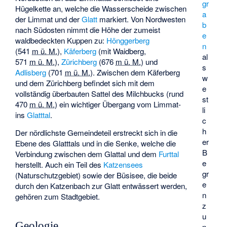
gr
Hügelkette an, welche die Wasserscheide zwischen
a
der Limmat und der
Glatt
markiert. Von Nordwesten
b
nach Südosten nimmt die Höhe der zumeist
e
waldbedeckten Kuppen zu:
Hönggerberg
n
(
541
m ü. M.
),
Käferberg
(mit
Waidberg
,
al
571
m ü. M.
),
Zürichberg
(
676
m ü. M.
) und
s
Adlisberg
(
701
m ü. M.
). Zwischen dem Käferberg
w
und dem Zürichberg befindet sich mit dem
e
vollständig überbauten Sattel des
Milchbucks
(rund
st
470
m ü. M.
) ein wichtiger Übergang vom Limmat-
li
ins
Glatttal
.
c
h
Der nördlichste Gemeindeteil erstreckt sich in die
er
Ebene des Glatttals und in die Senke, welche die
B
Verbindung zwischen dem Glattal und dem
Furttal
e
herstellt. Auch ein Teil des
Katzensees
gr
(Naturschutzgebiet) sowie der Büsisee, die beide
e
durch den
Katzenbach
zur Glatt entwässert werden,
n
gehören zum Stadtgebiet.
z
u
Geologie
n