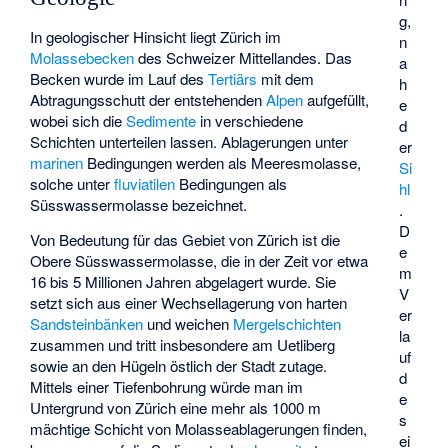
g,
In geologischer Hinsicht liegt Zürich im
n
Molassebecken
des Schweizer Mittellandes. Das
a
Becken wurde im Lauf des
Tertiärs
mit dem
h
Abtragungsschutt der entstehenden
Alpen
aufgefüllt,
e
wobei sich die
Sedimente
in verschiedene
d
Schichten unterteilen lassen. Ablagerungen unter
er
marinen
Bedingungen werden als Meeresmolasse,
Si
solche unter
fluviatilen
Bedingungen als
hl
Süsswassermolasse bezeichnet.
.
D
Von Bedeutung für das Gebiet von Zürich ist die
e
Obere Süsswassermolasse, die in der Zeit vor etwa
m
16 bis 5 Millionen Jahren abgelagert wurde. Sie
V
setzt sich aus einer Wechsellagerung von harten
er
Sandsteinbänken
und weichen
Mergelschichten
la
zusammen und tritt insbesondere am Uetliberg
uf
sowie an den Hügeln östlich der Stadt zutage.
d
Mittels einer Tiefenbohrung würde man im
e
Untergrund von Zürich eine mehr als 1000 m
s
mächtige Schicht von Molasseablagerungen finden,
ei