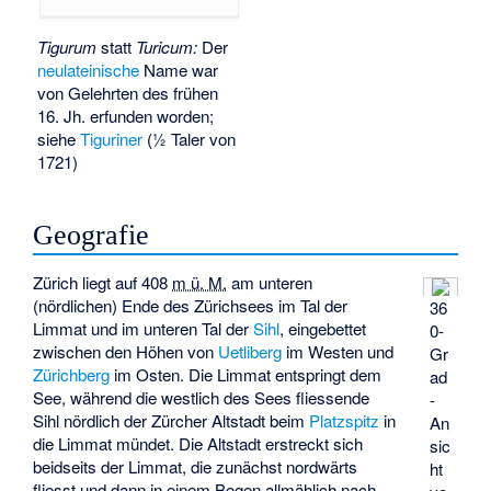
Tigurum
statt
Turicum
:
Der
neulateinische
Name war
von Gelehrten des frühen
16. Jh. erfunden worden;
siehe
Tiguriner
(½ Taler von
1721)
Geografie
Zürich liegt auf
408
m ü. M.
am unteren
(nördlichen) Ende des Zürichsees im Tal der
36
Limmat und im unteren Tal der
Sihl
, eingebettet
0-
zwischen den Höhen von
Uetliberg
im Westen und
Gr
Zürichberg
im Osten. Die Limmat entspringt dem
ad
See, während die westlich des Sees fliessende
-
Sihl nördlich der Zürcher Altstadt beim
Platzspitz
in
An
die Limmat mündet. Die Altstadt erstreckt sich
sic
beidseits der Limmat, die zunächst nordwärts
ht
fliesst und dann in einem Bogen allmählich nach