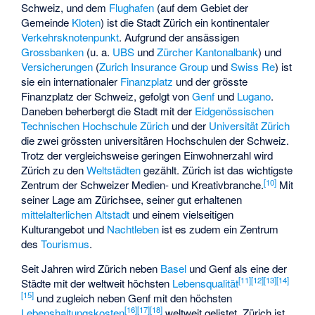
Schweiz, und dem
Flughafen
(auf dem Gebiet der
Gemeinde
Kloten
) ist die Stadt Zürich ein kontinentaler
Verkehrsknotenpunkt
. Aufgrund der ansässigen
Grossbanken
(u. a.
UBS
und
Zürcher Kantonalbank
) und
Versicherungen
(
Zurich Insurance Group
und
Swiss Re
) ist
sie ein internationaler
Finanzplatz
und der grösste
Finanzplatz der Schweiz, gefolgt von
Genf
und
Lugano
.
Daneben beherbergt die Stadt mit der
Eidgenössischen
Technischen Hochschule Zürich
und der
Universität Zürich
die zwei grössten universitären Hochschulen der Schweiz.
Trotz der vergleichsweise geringen Einwohnerzahl wird
Zürich zu den
Weltstädten
gezählt. Zürich ist das wichtigste
[
10
]
Zentrum der Schweizer Medien- und Kreativbranche.
Mit
seiner Lage am Zürichsee, seiner gut erhaltenen
mittelalterlichen Altstadt
und einem vielseitigen
Kulturangebot und
Nachtleben
ist es zudem ein Zentrum
des
Tourismus
.
Seit Jahren wird Zürich neben
Basel
und Genf als eine der
[
11
]
[
12
]
[
13
]
[
14
]
Städte mit der weltweit höchsten
Lebensqualität
[
15
]
und zugleich neben Genf mit den höchsten
[
16
]
[
17
]
[
18
]
Lebenshaltungskosten
weltweit gelistet. Zürich ist