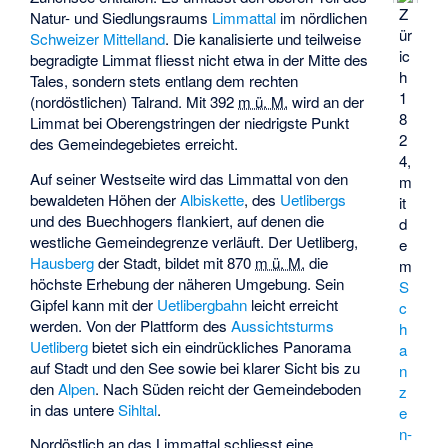
Z
Natur- und Siedlungsraums
Limmattal
im nördlichen
ür
Schweizer Mittelland
. Die kanalisierte und teilweise
ic
begradigte Limmat fliesst nicht etwa in der Mitte des
h
Tales, sondern stets entlang dem rechten
1
(nordöstlichen) Talrand. Mit
392
m ü. M.
wird an der
8
Limmat bei Oberengstringen der niedrigste Punkt
2
des Gemeindegebietes erreicht.
4,
Auf seiner Westseite wird das Limmattal von den
m
bewaldeten Höhen der
Albiskette
, des
Uetlibergs
it
und des
Buechhogers
flankiert, auf denen die
d
westliche Gemeindegrenze verläuft. Der Uetliberg,
e
Hausberg
der Stadt, bildet mit
870
m ü. M.
die
m
höchste Erhebung der näheren Umgebung. Sein
S
Gipfel kann mit der
Uetlibergbahn
leicht erreicht
c
werden. Von der Plattform des
Aussichtsturms
h
Uetliberg
bietet sich ein eindrückliches Panorama
a
auf Stadt und den See sowie bei klarer Sicht bis zu
n
den
Alpen
. Nach Süden reicht der Gemeindeboden
z
in das untere
Sihltal
.
e
n­
Nordöstlich an das Limmattal schliesst eine