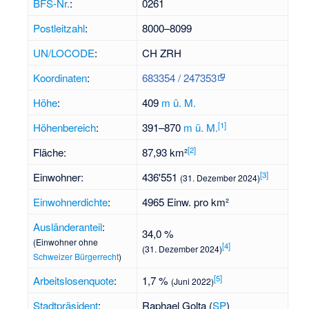
BFS-Nr.
:
0261
Postleitzahl
:
8000–8099
UN/LOCODE
:
CH ZRH
Koordinaten
:
683354
/
247353
Höhe
:
409
m ü. M.
[
1
]
Höhenbereich
:
391–870
m ü. M.
[
2
]
Fläche:
87,93 km²
[
3
]
Einwohner:
436'551
(31. Dezember 2024)
Einwohnerdichte
:
4965 Einw. pro km²
Ausländeranteil
:
34,0 %
(Einwohner ohne
[
4
]
(31. Dezember 2024)
Schweizer Bürgerrecht
)
[
5
]
Arbeitslosenquote
:
1,7 %
(Juni 2022)
Stadtpräsident
:
Raphael Golta
(
SP
)