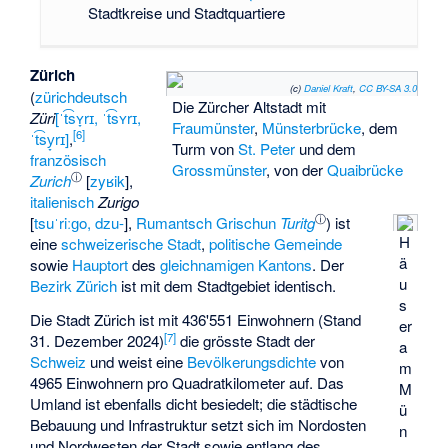
Stadtkreise und Stadtquartiere
Zürich
(c)
Daniel Kraft
,
CC BY-SA 3.0
(
zürichdeutsch
Die Zürcher Altstadt mit
Züri
[ˈt͡sʏ̞rɪ, ˈt͡sʏrɪ,
Fraumünster
,
Münsterbrücke
, dem
[
6
]
ˈt͡sy̞rɪ]
,
Turm von
St. Peter
und dem
französisch
Grossmünster
, von der
Quaibrücke
ⓘ
Zurich
[
zyʁik
],
italienisch
Zurigo
ⓘ
[
tsuˈriːɡo, dzu-
],
Rumantsch Grischun
Turitg
) ist
H
eine
schweizerische Stadt
,
politische Gemeinde
ä
sowie
Hauptort
des
gleichnamigen Kantons
. Der
u
Bezirk Zürich
ist mit dem Stadtgebiet identisch.
s
Die Stadt Zürich ist mit 436'551 Einwohnern (Stand
er
[
7
]
31. Dezember 2024)
die grösste Stadt der
a
Schweiz
und weist eine
Bevölkerungsdichte
von
m
4965 Einwohnern pro Quadratkilometer auf. Das
M
Umland ist ebenfalls dicht besiedelt; die städtische
ü
Bebauung und Infrastruktur setzt sich im Nordosten
n
und Nordwesten der Stadt sowie entlang des