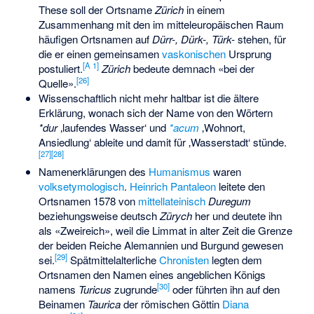
These soll der Ortsname
Zürich
in einem
Zusammenhang mit den im mitteleuropäischen Raum
häufigen Ortsnamen auf
Dürr-, Dürk-, Türk-
stehen, für
die er einen gemeinsamen
vaskonischen
Ursprung
[
A 1
]
postuliert.
Zürich
bedeute demnach «bei der
[
26
]
Quelle».
Wissenschaftlich nicht mehr haltbar ist die ältere
Erklärung, wonach sich der Name von den Wörtern
*dur
‚laufendes Wasser‘ und
*acum
‚Wohnort,
Ansiedlung‘ ableite und damit für ‚Wasserstadt‘ stünde.
[
27
]
[
28
]
Namenerklärungen des
Humanismus
waren
volksetymologisch
.
Heinrich Pantaleon
leitete den
Ortsnamen 1578 von
mittellateinisch
Duregum
beziehungsweise deutsch
Zürych
her und deutete ihn
als «Zweireich», weil die Limmat in alter Zeit die Grenze
der beiden Reiche Alemannien und Burgund gewesen
[
29
]
sei.
Spätmittelalterliche
Chronisten
legten dem
Ortsnamen den Namen eines angeblichen Königs
[
30
]
namens
Turicus
zugrunde
oder führten ihn auf den
Beinamen
Taurica
der römischen Göttin
Diana