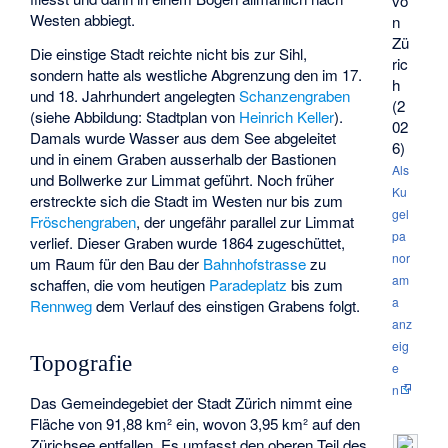
vo
Westen abbiegt.
n
Zü
Die einstige Stadt reichte nicht bis zur Sihl,
ric
sondern hatte als westliche Abgrenzung den im 17.
h
und 18. Jahrhundert angelegten
Schanzengraben
(2
(siehe Abbildung: Stadtplan von
Heinrich Keller
).
02
Damals wurde Wasser aus dem See abgeleitet
6)
und in einem Graben ausserhalb der Bastionen
Als
und Bollwerke zur Limmat geführt. Noch früher
Ku
erstreckte sich die Stadt im Westen nur bis zum
gel
Fröschengraben
, der ungefähr parallel zur Limmat
pa
verlief. Dieser Graben wurde 1864 zugeschüttet,
nor
um Raum für den Bau der
Bahnhofstrasse
zu
am
schaffen, die vom heutigen
Paradeplatz
bis zum
a
Rennweg
dem Verlauf des einstigen Grabens folgt.
anz
eig
Topografie
e
n
Das Gemeindegebiet der Stadt Zürich nimmt eine
Fläche von 91,88 km² ein, wovon 3,95 km² auf den
Zürichsee entfallen. Es umfasst den oberen Teil des