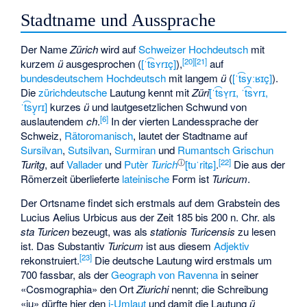
Stadtname und Aussprache
Der Name
Zürich
wird auf
Schweizer Hochdeutsch
mit
[
20
]
[
21
]
kurzem
ü
ausgesprochen (
[ˈt͡sʏrɪç]
),
auf
bundesdeutschem Hochdeutsch
mit langem
ü
(
[ˈt͡syːʁɪç]
).
Die
zürichdeutsche
Lautung kennt mit
Züri
[ˈt͡sʏ̞rɪ, ˈt͡sʏrɪ,
ˈt͡sy̞rɪ]
kurzes
ü
und lautgesetzlichen Schwund von
[
6
]
auslautendem
ch
.
In der vierten Landessprache der
Schweiz,
Rätoromanisch
, lautet der Stadtname auf
Sursilvan
,
Sutsilvan
,
Surmiran
und
Rumantsch Grischun
ⓘ
[
22
]
Turitg
, auf
Vallader
und
Putèr
Turich
[tuˈritɕ]
.
Die aus der
Römerzeit überlieferte
lateinische
Form ist
Turicum
.
Der Ortsname findet sich erstmals auf dem
Grabstein des
Lucius Aelius Urbicus
aus der Zeit 185 bis 200 n. Chr. als
sta Turicen
bezeugt, was als
stationis Turicensis
zu lesen
ist. Das Substantiv
Turicum
ist aus diesem
Adjektiv
[
23
]
rekonstruiert.
Die deutsche Lautung wird erstmals um
700 fassbar, als der
Geograph von Ravenna
in seiner
«Cosmographia» den Ort
Ziurichi
nennt; die Schreibung
«iu» dürfte hier den
i-Umlaut
und damit die Lautung
ü