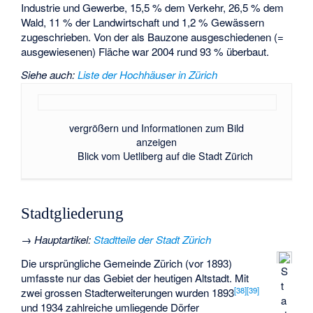
Industrie und Gewerbe, 15,5 % dem Verkehr, 26,5 % dem
Wald, 11 % der Landwirtschaft und 1,2 % Gewässern
zugeschrieben. Von der als Bauzone ausgeschiedenen (=
ausgewiesenen) Fläche war 2004 rund 93 % überbaut.
Siehe auch
:
Liste der Hochhäuser in Zürich
vergrößern und Informationen zum Bild
anzeigen
Blick vom Uetliberg auf die Stadt Zürich
Stadtgliederung
→
Hauptartikel
:
Stadtteile der Stadt Zürich
Die ursprüngliche Gemeinde Zürich (vor 1893)
S
umfasste nur das Gebiet der heutigen Altstadt. Mit
t
[
38
]
[
39
]
zwei grossen Stadterweiterungen wurden 1893
a
und 1934 zahlreiche umliegende Dörfer