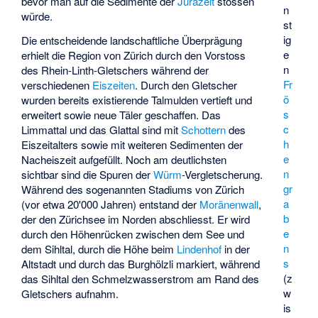
bevor man auf die Sedimente der
Jurazeit
stossen
n
würde.
st
ig
Die entscheidende landschaftliche Überprägung
e
erhielt die Region von Zürich durch den Vorstoss
n
des Rhein-Linth-Gletschers während der
Fr
verschiedenen
Eiszeiten
. Durch den Gletscher
ö
wurden bereits existierende Talmulden vertieft und
s
erweitert sowie neue Täler geschaffen. Das
c
Limmattal und das Glattal sind mit
Schottern
des
h
Eiszeitalters sowie mit weiteren Sedimenten der
e
Nacheiszeit aufgefüllt. Noch am deutlichsten
n
sichtbar sind die Spuren der
Würm
-Vergletscherung.
gr
Während des sogenannten Stadiums von Zürich
a
(vor etwa 20'000 Jahren) entstand der
Moränenwall
,
b
der den Zürichsee im Norden abschliesst. Er wird
e
durch den Höhenrücken zwischen dem See und
n
dem Sihltal, durch die Höhe beim
Lindenhof
in der
s
Altstadt und durch das Burghölzli markiert, während
(z
das Sihltal den Schmelzwasserstrom am Rand des
w
Gletschers aufnahm.
is