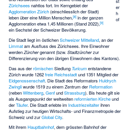
st
Zürichsees
nahtlos fort. Im Kerngebiet der
er
Agglomeration Zürich
(einschliesslich der Stadt)
h
[
8
]
leben über eine Million Menschen,
in der ganzen
of
[
9
]
Agglomeration etwa 1,45 Millionen (Stand 2022),
ein Sechstel der Schweizer Bevölkerung.
Die Stadt liegt im östlichen
Schweizer Mittelland
, an der
Limmat
am Ausfluss des Zürichsees. Ihre Einwohner
werden
Zürcher
genannt (bzw.
Stadtzürcher
zur
Differenzierung von den übrigen Einwohnern des Kantons).
Das aus der
römischen
Siedlung
Turicum
entstandene
Zürich wurde 1262
freie Reichsstadt
und 1351 Mitglied der
Eidgenossenschaft
. Die Stadt des Reformators
Huldrych
Zwingli
wurde 1519 zu einem Zentrum der
Reformation
(neben
Wittenberg
,
Genf
und
Strassburg
). Bis heute gilt sie
als Ausgangspunkt der weltweiten
reformierten Kirche
und
der
Täufer
. Die Stadt erlebte im
Industriezeitalter
ihren
Aufstieg zur heutigen Wirtschafts- und Finanzmetropole der
Schweiz und zur
Global City
.
Mit ihrem
Hauptbahnhof
, dem grössten Bahnhof der