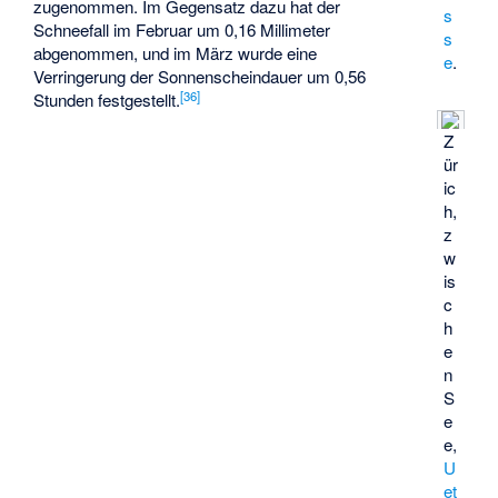
zugenommen. Im Gegensatz dazu hat der
s
Schneefall im Februar um 0,16 Millimeter
s
abgenommen, und im März wurde eine
e
.
Verringerung der Sonnenscheindauer um 0,56
[
36
]
Stunden festgestellt.
Z
ür
ic
h,
z
w
is
c
h
e
n
S
e
e,
U
et