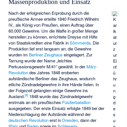
Massenproduktion und Einsatz
Nach der erfolgreichen Erprobung durch die
preußische Armee erteilte 1840 Friedrich Wilhelm
K
IV., als König von Preußen, einen Auftrag über
ar
60.000 Gewehre. Um die Waffe in großer Menge
ik
herstellen zu können, errichtete Dreyse mit Hilfe
at
von Staatskrediten eine Fabrik in
Sömmerda
. Die
ur
Produktion lief erst langsam an; die Gewehre
z
wurden im
Berliner Zeughaus
eingelagert. Zur
ur
Tarnung wurde der Name „leichtes
Ei
Perkussionsgewehr M/41“ gewählt. In der
März-
nf
Revolution
des Jahres 1848 eroberten
ü
aufständische Berliner das Zeughaus, wodurch
hr
etliche Zündnadelgewehre in ihre Hände fielen. In
u
der Folgezeit gelangten einige Gewehre ins
n
[
9
]
Ausland.
1848 wurde das Zündnadelgewehr
g
erstmals an ein preußisches
Füsilierbataillon
d
ausgegeben. Der erste Einsatz erfolgte 1849 bei der
e
Niederschlagung der Aufstände während der
s
deutschen Revolution
erst in
Dresden
, dann der
u
Pfalz
und
Baden
sowie im
Schleswig-
n