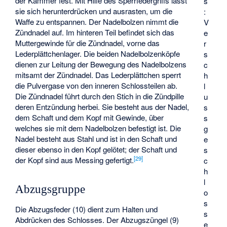
der Kammer fest. Mit Hilfe des Sperrfedergriffs lässt
s
sie sich herunterdrücken und ausrasten, um die
:
Waffe zu entspannen. Der Nadelbolzen nimmt die
V
Zündnadel auf. Im hinteren Teil befindet sich das
e
Muttergewinde für die Zündnadel, vorne das
r
Lederplättchenlager. Die beiden Nadelbolzenköpfe
s
dienen zur Leitung der Bewegung des Nadelbolzens
c
mitsamt der Zündnadel. Das Lederplättchen sperrt
h
die Pulvergase von den inneren Schlossteilen ab.
l
Die Zündnadel führt durch den Stich in die Zündpille
u
deren Entzündung herbei. Sie besteht aus der Nadel,
s
dem Schaft und dem Kopf mit Gewinde, über
s
welches sie mit dem Nadelbolzen befestigt ist. Die
g
Nadel besteht aus Stahl und ist in den Schaft und
e
dieser ebenso in den Kopf gelötet; der Schaft und
s
[
29
]
der Kopf sind aus Messing gefertigt.
c
h
l
Abzugsgruppe
o
s
Die Abzugsfeder (10) dient zum Halten und
s
Abdrücken des Schlosses. Der Abzugszüngel (9)
e