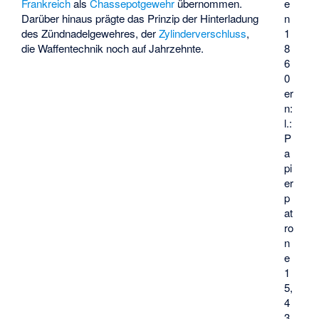
e
Frankreich
als
Chassepotgewehr
übernommen.
n
Darüber hinaus prägte das Prinzip der Hinterladung
1
des Zündnadelgewehres, der
Zylinderverschluss
,
8
die Waffentechnik noch auf Jahrzehnte.
6
0
er
n:
l.:
P
a
pi
er
p
at
ro
n
e
1
5,
4
3