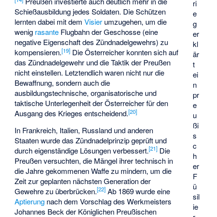
Preußen investierte auch deutlich mehr in die
ri
Schießausbildung jedes Soldaten. Die Schützen
e
lernten dabei mit dem
Visier
umzugehen, um die
g
wenig
rasante
Flugbahn der Geschosse (eine
er
negative Eigenschaft des Zündnadelgewehrs) zu
kl
[
19
]
kompensieren.
Die Österreicher konnten sich auf
är
das Zündnadelgewehr und die Taktik der Preußen
t
nicht einstellen. Letztendlich waren nicht nur die
ei
Bewaffnung, sondern auch die
n
ausbildungstechnische, organisatorische und
pr
taktische Unterlegenheit der Österreicher für den
e
[
20
]
Ausgang des Krieges entscheidend.
u
ßi
In Frankreich, Italien, Russland und anderen
s
Staaten wurde das Zündnadelprinzip geprüft und
c
[
21
]
durch eigenständige Lösungen verbessert.
Die
h
Preußen versuchten, die Mängel ihrer technisch in
er
die Jahre gekommenen Waffe zu mindern, um die
F
Zeit zur geplanten nächsten Generation der
ü
[
22
]
Gewehre zu überbrücken.
Ab 1869 wurde eine
sil
Aptierung
nach dem Vorschlag des Werkmeisters
ie
Johannes Beck der Königlichen Preußischen
r