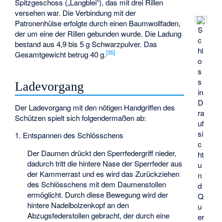
Spitzgeschoss („Langblei“), das mit drei Rillen
versehen war. Die Verbindung mit der
Patronenhülse erfolgte durch einen Baumwollfaden,
S
der um eine der Rillen gebunden wurde. Die Ladung
c
bestand aus 4,9 bis 5 g Schwarzpulver. Das
hl
[
35
]
Gesamtgewicht betrug 40 g.
o
s
s
Ladevorgang
in
D
Der Ladevorgang mit den nötigen Handgriffen des
ra
Schützen spielt sich folgendermaßen ab:
uf
si
1. Entspannen des Schlösschens
c
Der Daumen drückt den Sperrfedergriff nieder,
ht
dadurch tritt die hintere Nase der Sperrfeder aus
u
der Kammerrast und es wird das Zurückziehen
n
des Schlösschens mit dem Daumenstollen
d
ermöglicht. Durch diese Bewegung wird der
Q
hintere Nadelbolzenkopf an den
u
Abzugsfederstollen gebracht, der durch eine
er