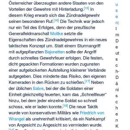
Österreicher überzeugten andere Staaten von den
u
[
15
]
Vorteilen der Gewehre mit Hinterladung.
In
s
diesem Krieg erwarb sich das Zündnadelgewehr
e
[
16
]
seinen besonderen Ruf.
Die Technik war jedoch
n
:
nur ein Teil des Erfolges, denn der preußische
I
Generalfeldmarschall
Moltke
setzte die
m
Eigenschaften des Zündnadelgewehres in ein neues
D
taktisches Konzept um. Statt einem Sturmangriff
e
mit aufgepflanzten
Bajonetten
sollte der Angriff
ut
durch schnelles Gewehrfeuer erfolgen. Die festen,
s
dicht gepackten Formationen wurden zugunsten
c
einer aufgelockerten Aufstellung kleinerer Verbände
h-
aufgegeben. Dies minderte das Risiko, den eigenen
D
[
17
]
Kameraden in den Rücken zu schießen.
Neben
ä
der üblichen
Salve
, bei der die Soldaten einer
ni
Einheit gleichzeitig feuerten, kam das „Schnellfeuer“
s
hinzu, bei dem jeder einzelne Soldat so schnell
c
[
18
]
schoss, wie er laden konnte.
Die neue Taktik
h
wurde von konservativen Militärs wie
Friedrich von
e
Wrangel
als unehrenhaft kritisiert, da ein Nahkampf
n
von Angesicht zu Angesicht so vermieden wurde.
K
[
14
]