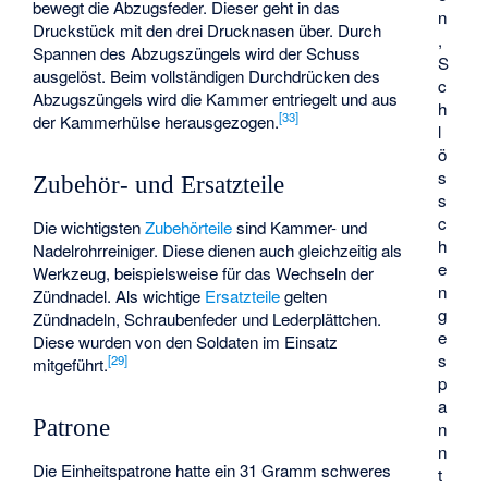
bewegt die Abzugsfeder. Dieser geht in das
n
Druckstück mit den drei Drucknasen über. Durch
,
Spannen des Abzugszüngels wird der Schuss
S
ausgelöst. Beim vollständigen Durchdrücken des
c
Abzugszüngels wird die Kammer entriegelt und aus
h
[
33
]
der Kammerhülse herausgezogen.
l
ö
s
Zubehör- und Ersatzteile
s
c
Die wichtigsten
Zubehörteile
sind Kammer- und
h
Nadelrohrreiniger. Diese dienen auch gleichzeitig als
e
Werkzeug, beispielsweise für das Wechseln der
n
Zündnadel. Als wichtige
Ersatzteile
gelten
g
Zündnadeln, Schraubenfeder und Lederplättchen.
e
Diese wurden von den Soldaten im Einsatz
s
[
29
]
mitgeführt.
p
a
Patrone
n
n
Die Einheitspatrone hatte ein 31 Gramm schweres
t