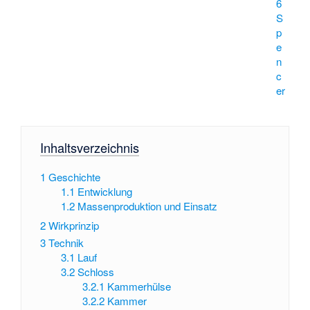
6
S
p
e
n
c
er
Inhaltsverzeichnis
1
Geschichte
1.1
Entwicklung
1.2
Massenproduktion und Einsatz
2
Wirkprinzip
3
Technik
3.1
Lauf
3.2
Schloss
3.2.1
Kammerhülse
3.2.2
Kammer