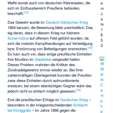
Waffe wurde auch von deutschen Kleinstaaten, die
e
sich im Einflussbereich Preußens befanden,
m
[
12
]
beschafft.
J
a
Das Gewehr wurde im
Deutsch-Dänischen Krieg
hr
1864 benutzt, die Bewertung blieb uneinheitlich. Das
1
lag daran, dass in diesem Krieg nur kleinere
8
Scharmützel
auf offenem Feld geführt wurden, da
5
sich die meisten Kampfhandlungen auf Verteidigung
2
[
13
]
bzw. Erstürmung von Befestigungen erstreckten.
Es kam auch vor, dass einige preußische Einheiten
ihre Munition im
Geplänkel
vergeudet hatten.
W
Dieses Problem mahnten die Kritiker des
ilh
Zündnadelgewehrs immer wieder an. Bei ihrer
el
zahlenmäßigen Überlegenheit konnten die Preußen
m
zwar diese Einheiten durch aufmunitionierte
C
ersetzen; bei einem ebenbürtigen Gegner wäre das
a
[
14
]
jedoch nicht so einfach möglich gewesen.
m
Erst die preußischen Erfolge im
Deutschen Krieg
–
p
besonders in der kriegsentscheidenden
Schlacht
h
bei Königgrätz
– im Jahre 1866 gegen die
a