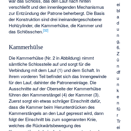
war das Schloss, das den Lauf nach hinten
ei
verschließt und den innenliegenden Mechanismus
bl
zur Entzündung der Patrone beherbergt. Die Basis
a
der Konstruktion sind drei ineinandergeschobene
d
Hohlzylinder, die Kammerhülse, die Kammer und
u
[
32
]
das Schlösschen.
n
g,
Kammerhülse
6.
Z
Die Kammerhülse (Nr. 2 in Abbildung) nimmt
ü
sämtliche Schlossteile auf und sorgt für die
n
Verbindung mit dem Lauf (1) und dem Schaft. In
df
ihrem vorderen Teil befindet sich das Innengewinde
u
für den Lauf, dahinter die Patroneneinlage. Die
n
Ausschnitte auf der Oberseite der Kammerhülse
k
führen den Kammerstängel (4) der Kammer (3).
e
Zuerst sorgt ein etwas schräger Einschnitt dafür,
n
dass die Kammer beim Herunterdrücken des
fü
Kammerstängels an den Lauf gepresst wird, dann
r
folgt der Einschnitt bis zum sogenannten Knie,
Tr
welches die Rückwärtsbewegung des
ei