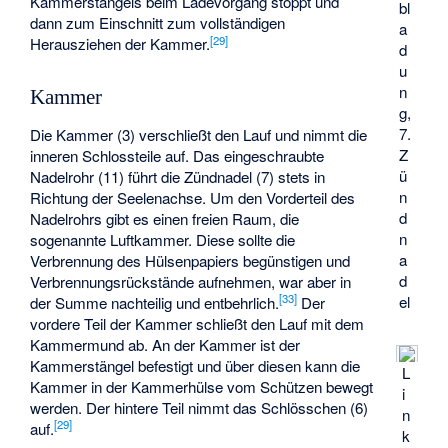
Kammerstängels beim Ladevorgang stoppt und
bl
dann zum Einschnitt zum vollständigen
a
[
29
]
Herausziehen der Kammer.
d
u
n
Kammer
g,
7.
Die Kammer (3) verschließt den Lauf und nimmt die
Z
inneren Schlossteile auf. Das eingeschraubte
ü
Nadelrohr (11) führt die Zündnadel (7) stets in
n
Richtung der Seelenachse. Um den Vorderteil des
d
Nadelrohrs gibt es einen freien Raum, die
n
sogenannte Luftkammer. Diese sollte die
a
Verbrennung des Hülsenpapiers begünstigen und
d
Verbrennungsrückstände aufnehmen, war aber in
[
33
]
el
der Summe nachteilig und entbehrlich.
Der
vordere Teil der Kammer schließt den Lauf mit dem
Kammermund ab. An der Kammer ist der
Kammerstängel befestigt und über diesen kann die
L
Kammer in der Kammerhülse vom Schützen bewegt
i
werden. Der hintere Teil nimmt das Schlösschen (6)
n
[
29
]
auf.
k