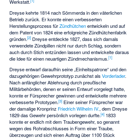
[
1
]
Werkstatt.
Dreyse kehrte 1814 nach Sömmerda in den väterlichen
Betrieb zurück. Er konnte einen verbesserten
Herstellungsprozess für
Zündhütchen
entwickeln und auf
dem Patent von 1824 eine erfolgreiche Zündhütchenfabrik
[
2
]
gründen.
Dreyse entdeckte 1827, dass sich damals
verwendete Zündpillen nicht nur durch Schlag, sondern
auch durch Stich entzünden lassen und entwickelte daraus
[
1
]
die Idee für einen neuartigen Zündmechanismus.
Dreyse entwarf daraufhin seine „Einheitspatrone“ und den
dazugehörigen Gewehrprototyp zunächst als
Vorderlader
.
Nach anfänglicher Ablehnung durch preußische
Militärbehörden, denen er seinen Entwurf vorgelegt hatte,
konnte er Fürsprecher gewinnen und entwickelte mehrere
[
3
]
verbesserte Prototypen.
Einer seiner Fürsprecher war
der damalige Kronprinz
Friedrich Wilhelm IV.
, dem Dreyse
[
4
]
1829 das Gewehr persönlich vorlegen durfte.
1833
konnte er endlich mit dem Traubengewehr, so genannt
wegen des Rohrabschlusses in Form einer Traube,
überzeugen und sich einen Auftrag über 1100 Stück