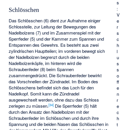
s
:
Schlösschen
V
Das Schlösschen (6) dient zur Aufnahme einiger
e
Schlossteile, zur Leitung der Bewegungen des
r
Nadelbolzens (7) und im Zusammenspiel mit der
s
Sperrfeder (5) und der Kammer zum Spannen und
c
Entspannen des Gewehrs. Es besteht aus zwei
h
zylindrischen Hauptteilen; im vorderen bewegt sich
l
der Nadelbolzen begrenzt durch die beiden
u
Nadelbolzenköpfe, im hinteren wird die
s
Schraubenfeder (8) beim Spannen
s
zusammengedrückt. Die Schraubenfeder bewirkt
o
das Vorschnellen der Zündnadel. Im Boden des
ff
Schlösschens befindet sich das Loch für den
e
Nadelkopf. Somit kann die Zündnadel
n
ausgewechselt werden, ohne dazu das Schloss
r
[
34
]
zerlegen zu müssen.
Die Sperrfeder (5) hält
e
durch den Ansatz den Nadelbolzen mit der
c
Schraubenfeder im Schlösschen und durch ihre
h
Spannung und die beiden Nasen das Schlösschen in
t