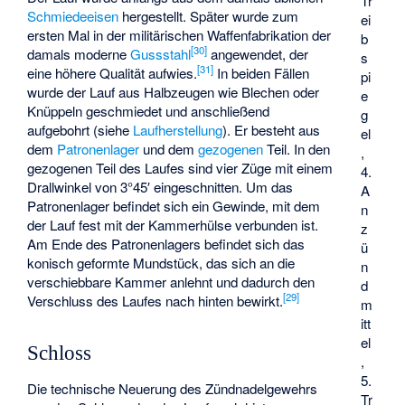
Tr
Schmiedeeisen
hergestellt. Später wurde zum
ei
ersten Mal in der militärischen Waffenfabrikation der
b
[
30
]
damals moderne
Gussstahl
angewendet, der
s
[
31
]
eine höhere Qualität aufwies.
In beiden Fällen
pi
wurde der Lauf aus Halbzeugen wie Blechen oder
e
Knüppeln geschmiedet und anschließend
g
aufgebohrt (siehe
Laufherstellung
). Er besteht aus
el
dem
Patronenlager
und dem
gezogenen
Teil. In den
,
gezogenen Teil des Laufes sind vier Züge mit einem
4.
Drallwinkel von 3°45′ eingeschnitten. Um das
A
Patronenlager befindet sich ein Gewinde, mit dem
n
der Lauf fest mit der Kammerhülse verbunden ist.
z
Am Ende des Patronenlagers befindet sich das
ü
konisch geformte Mundstück, das sich an die
n
verschiebbare Kammer anlehnt und dadurch den
d
[
29
]
Verschluss des Laufes nach hinten bewirkt.
m
itt
el
Schloss
,
5.
Die technische Neuerung des Zündnadelgewehrs
Tr