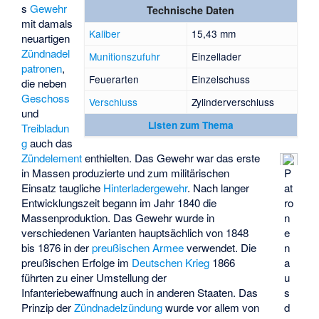
s
Gewehr
Technische Daten
mit damals
Kaliber
15,43 mm
neuartigen
Zündnadel
Munitionszufuhr
Einzellader
patronen
,
Feuerarten
Einzelschuss
die neben
Geschoss
Verschluss
Zylinderverschluss
und
Listen zum Thema
Treibladun
g
auch das
Zündelement
enthielten. Das Gewehr war das erste
P
in Massen produzierte und zum militärischen
at
Einsatz taugliche
Hinterladergewehr
. Nach langer
ro
Entwicklungszeit begann im Jahr 1840 die
n
Massenproduktion. Das Gewehr wurde in
e
verschiedenen Varianten hauptsächlich von 1848
n
bis 1876 in der
preußischen Armee
verwendet. Die
a
preußischen Erfolge im
Deutschen Krieg
1866
u
führten zu einer Umstellung der
s
Infanteriebewaffnung auch in anderen Staaten. Das
d
Prinzip der
Zündnadelzündung
wurde vor allem von