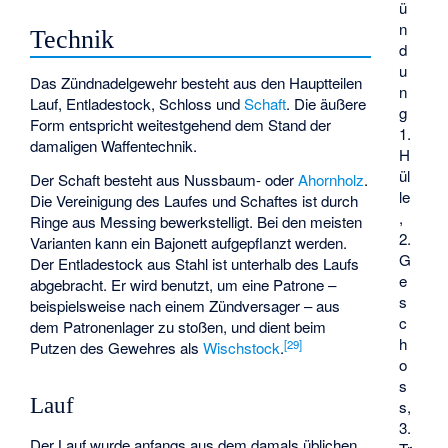
ü
n
Technik
d
u
Das Zündnadelgewehr besteht aus den Hauptteilen
n
Lauf, Entladestock, Schloss und
Schaft
. Die äußere
g
Form entspricht weitestgehend dem Stand der
1.
damaligen Waffentechnik.
H
ül
Der Schaft besteht aus Nussbaum- oder
Ahornholz
.
le
Die Vereinigung des Laufes und Schaftes ist durch
,
Ringe aus Messing bewerkstelligt. Bei den meisten
2.
Varianten kann ein Bajonett aufgepflanzt werden.
G
Der Entladestock aus Stahl ist unterhalb des Laufs
e
abgebracht. Er wird benutzt, um eine Patrone –
s
beispielsweise nach einem
Zündversager
– aus
c
dem Patronenlager zu stoßen, und dient beim
h
[
29
]
Putzen des Gewehres als
Wischstock
.
o
s
Lauf
s,
3.
Der Lauf wurde anfangs aus dem damals üblichen