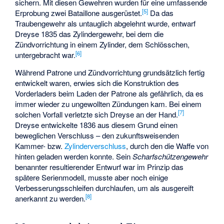
sichern. Mit diesen Gewehren wurden für eine umfassende
[
5
]
Erprobung zwei Bataillone ausgerüstet.
Da das
Traubengewehr als untauglich abgelehnt wurde, entwarf
Dreyse 1835 das Zylindergewehr, bei dem die
Zündvorrichtung in einem Zylinder, dem Schlösschen,
[
6
]
untergebracht war.
Während Patrone und Zündvorrichtung grundsätzlich fertig
entwickelt waren, erwies sich die Konstruktion des
Vorderladers beim Laden der Patrone als gefährlich, da es
immer wieder zu ungewollten Zündungen kam. Bei einem
[
7
]
solchen Vorfall verletzte sich Dreyse an der Hand.
Dreyse entwickelte 1836 aus diesem Grund einen
beweglichen Verschluss – den zukunftsweisenden
Kammer- bzw.
Zylinderverschluss
, durch den die Waffe von
hinten geladen werden konnte. Sein
Scharfschützengewehr
benannter resultierender Entwurf war im Prinzip das
spätere Serienmodell, musste aber noch einige
Verbesserungsschleifen durchlaufen, um als ausgereift
[
8
]
anerkannt zu werden.