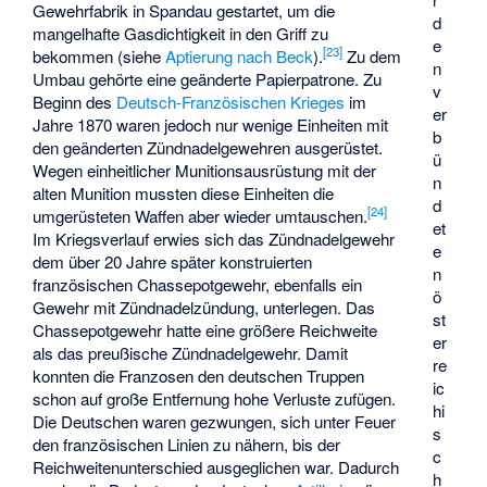
Gewehrfabrik in Spandau gestartet, um die
d
mangelhafte Gasdichtigkeit in den Griff zu
e
[
23
]
bekommen (siehe
Aptierung nach Beck
).
Zu dem
n
Umbau gehörte eine geänderte Papierpatrone. Zu
v
Beginn des
Deutsch-Französischen Krieges
im
er
Jahre 1870 waren jedoch nur wenige Einheiten mit
b
den geänderten Zündnadelgewehren ausgerüstet.
ü
Wegen einheitlicher Munitionsausrüstung mit der
n
alten Munition mussten diese Einheiten die
d
[
24
]
umgerüsteten Waffen aber wieder umtauschen.
et
Im Kriegsverlauf erwies sich das Zündnadelgewehr
e
dem über 20 Jahre später konstruierten
n
französischen Chassepotgewehr, ebenfalls ein
ö
Gewehr mit Zündnadelzündung, unterlegen. Das
st
Chassepotgewehr hatte eine größere Reichweite
er
als das preußische Zündnadelgewehr. Damit
re
konnten die Franzosen den deutschen Truppen
ic
schon auf große Entfernung hohe Verluste zufügen.
hi
Die Deutschen waren gezwungen, sich unter Feuer
s
den französischen Linien zu nähern, bis der
c
Reichweitenunterschied ausgeglichen war. Dadurch
h