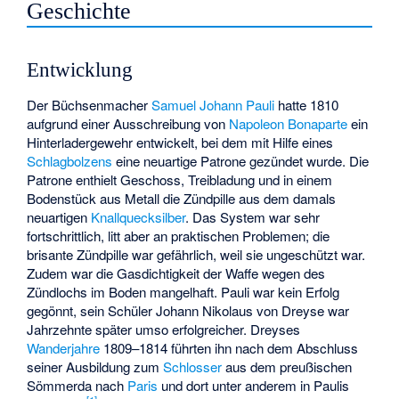
Geschichte
Entwicklung
Der Büchsenmacher
Samuel Johann Pauli
hatte 1810
aufgrund einer Ausschreibung von
Napoleon Bonaparte
ein
Hinterladergewehr entwickelt, bei dem mit Hilfe eines
Schlagbolzens
eine neuartige Patrone gezündet wurde. Die
Patrone enthielt Geschoss, Treibladung und in einem
Bodenstück aus Metall die Zündpille aus dem damals
neuartigen
Knallquecksilber
. Das System war sehr
fortschrittlich, litt aber an praktischen Problemen; die
brisante Zündpille war gefährlich, weil sie ungeschützt war.
Zudem war die Gasdichtigkeit der Waffe wegen des
Zündlochs im Boden mangelhaft. Pauli war kein Erfolg
gegönnt, sein Schüler Johann Nikolaus von Dreyse war
Jahrzehnte später umso erfolgreicher. Dreyses
Wanderjahre
1809–1814 führten ihn nach dem Abschluss
seiner Ausbildung zum
Schlosser
aus dem preußischen
Sömmerda nach
Paris
und dort unter anderem in Paulis