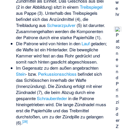
Zündmittel als Einheit. Das Geschoss aus Blei
w
(2 in der Abbildung) sitzt in einem
Treibspiegel
e
aus Pappe (3). Unterhalb des Treibspiegels
hr
befindet sich das Anzündmittel (4), die
Treibladung aus
Schwarzpulver
(5) ist darunter.
Zusammengehalten werden die Komponenten
P
der Patrone durch eine starke Papierhülle (1).
at
Die Patrone wird von hinten in den
Lauf
geladen;
ro
die Waffe ist ein Hinterlader. Die bewegliche
n
Kammer wird fest an das Rohr gedrückt und
e
somit nach hinten gasdicht abgeschlossen.
u
Im Gegensatz zu dem außen angebrachten
n
Stein
- bzw.
Perkussionsschloss
befindet sich
d
das Schlösschen innerhalb der Waffe
P
(Innenzündung). Die Zündung erfolgt mit einer
ri
Zündnadel (7), die beim Abzug durch eine
n
gespannte
Schraubenfeder
in die Patrone
zi
hineingetrieben wird. Die lange Zündnadel muss
p
erst die Papierhülle und das Treibmittel
d
durchstoßen, um zu der Zündpille zu gelangen
er
[
28
]
(6).
Z