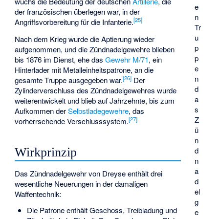
wuchs die Bedeutung der deutschen
Artillerie
, die
e
der französischen überlegen war, in der
n
[
25
]
Angriffsvorbereitung für die Infanterie.
Tr
u
Nach dem Krieg wurde die Aptierung wieder
p
aufgenommen, und die Zündnadelgewehre blieben
p
bis 1876 im Dienst, ehe das
Gewehr M/71
, ein
e
Hinterlader mit Metalleinheitspatrone, an die
n
[
26
]
gesamte Truppe ausgegeben war.
Der
d
Zylinderverschluss des Zündnadelgewehres wurde
a
weiterentwickelt und blieb auf Jahrzehnte, bis zum
s
Aufkommen der
Selbstladegewehre
, das
Z
[
27
]
vorherrschende Verschlusssystem.
ü
n
d
Wirkprinzip
n
a
Das Zündnadelgewehr von Dreyse enthält drei
d
wesentliche Neuerungen in der damaligen
el
Waffentechnik:
g
Die Patrone enthält Geschoss, Treibladung und
e