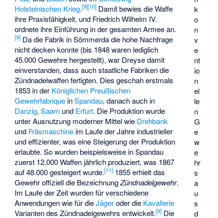
[
9
]
[
10
]
Holsteinischen Krieg
.
Damit bewies die Waffe
k
ihre Praxisfähigkeit, und Friedrich Wilhelm IV.
o
ordnete ihre Einführung in der gesamten Armee an.
n
[
9
]
Da die Fabrik in Sömmerda die hohe Nachfrage
v
nicht decken konnte (bis 1848 waren lediglich
e
45.000 Gewehre hergestellt), war Dreyse damit
nt
einverstanden, dass auch staatliche Fabriken die
io
Zündnadelwaffen fertigten. Dies geschah erstmals
n
1853 in der
Königlichen Preußischen
el
Gewehrfabrique
in
Spandau
, danach auch in
le
Danzig
,
Saarn
und
Erfurt
. Die Produktion wurde
n
unter Ausnutzung moderner Mittel wie
Drehbank
G
und
Fräsmaschine
im Laufe der Jahre industrieller
e
und effizienter, was eine Steigerung der Produktion
w
erlaubte. So wurden beispielsweise in Spandau
e
zuerst 12.000 Waffen jährlich produziert, was 1867
hr
[
11
]
auf 48.000 gesteigert wurde.
1855 erhielt das
s
Gewehr offiziell die Bezeichnung
Zündnadelgewehr
.
a
Im Laufe der Zeit wurden für verschiedene
u
Anwendungen wie für die
Jäger
oder die
Kavallerie
s
[
9
]
Varianten des Zündnadelgewehrs entwickelt.
Die
d