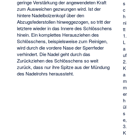
geringe Verstärkung der angewendeten Kraft
s
zum Ausweichen gezwungen wird. Ist der
c
hintere Nadelbolzenkopf über den
h
Abzugsfederstollen hinweggezogen, so tritt der
ni
letztere wieder in das Innere des Schlösschens
tt
hinein. Ein komplettes Herausziehen des
1.
Schlösschens, beispielsweise zum Reinigen,
L
wird durch die vordere Nase der Sperrfeder
a
verhindert. Die Nadel geht durch das
uf
Zurückziehen des Schlösschens so weit
2.
zurück, dass nur ihre Spitze aus der Mündung
K
des Nadelrohrs heraussteht.
a
m
m
er
h
ül
s
e,
3.
K