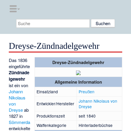
Dreyse-Zündnadelgewehr
Das 1836
Dreyse-Zündnadelgewehr
eingeführte
Zündnade
lgewehr
Allgemeine Information
ist ein von
Johann
Einsatzland
Preußen
Nikolaus
Johann Nikolaus von
von
Entwickler/Hersteller
Dreyse
Dreyse
ab
1827 in
Produktionszeit
seit 1840
Sömmerda
Waffenkategorie
Hinterladerbüchse
entwickelte