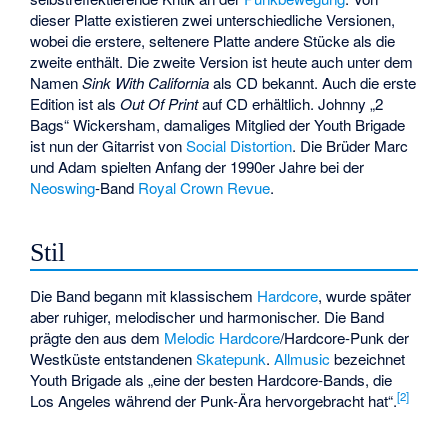
dieser Platte existieren zwei unterschiedliche Versionen,
wobei die erstere, seltenere Platte andere Stücke als die
zweite enthält. Die zweite Version ist heute auch unter dem
Namen
Sink With California
als CD bekannt. Auch die erste
Edition ist als
Out Of Print
auf CD erhältlich. Johnny „2
Bags“ Wickersham, damaliges Mitglied der Youth Brigade
ist nun der Gitarrist von
Social Distortion
. Die Brüder Marc
und Adam spielten Anfang der 1990er Jahre bei der
Neoswing
-Band
Royal Crown Revue
.
Stil
Die Band begann mit klassischem
Hardcore
, wurde später
aber ruhiger, melodischer und harmonischer. Die Band
prägte den aus dem
Melodic Hardcore
/Hardcore-Punk der
Westküste entstandenen
Skatepunk
.
Allmusic
bezeichnet
Youth Brigade als „eine der besten Hardcore-Bands, die
[
2
]
Los Angeles während der Punk-Ära hervorgebracht hat“.