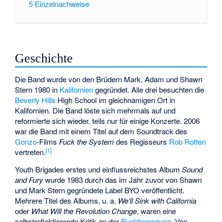
5
Einzelnachweise
Geschichte
Die Band wurde von den Brüdern Mark, Adam und Shawn
Stern 1980 in
Kalifornien
gegründet. Alle drei besuchten die
Beverly Hills
High School im gleichnamigen Ort in
Kalifornien. Die Band löste sich mehrmals auf und
reformierte sich wieder, teils nur für einige Konzerte. 2006
war die Band mit einem Titel auf dem Soundtrack des
Gonzo
-Films
Fuck the System
des Regisseurs
Rob Rotten
[
1
]
vertreten.
Youth Brigades erstes und einflussreichstes Album
Sound
and Fury
wurde 1983 durch das im Jahr zuvor von Shawn
und Mark Stern gegründete Label BYO veröffentlicht.
Mehrere Titel des Albums, u. a.
We'll Sink with California
oder
What Will the Revolution Change
, waren eine
selbstreflektierende Kritik an der
Punkbewegung
. Von