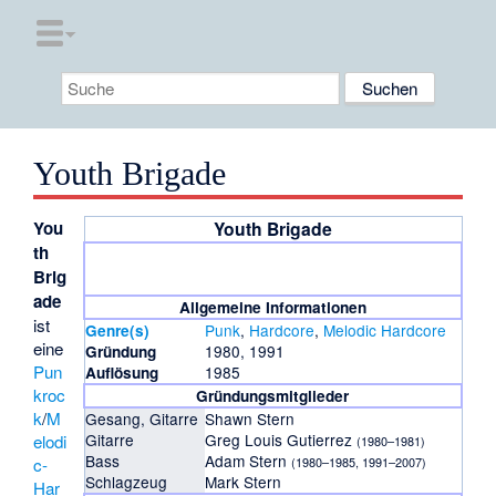
Youth Brigade
You
Youth Brigade
th
Brig
ade
Allgemeine Informationen
ist
Punk
,
Hardcore
,
Melodic Hardcore
Genre(s)
eine
1980, 1991
Gründung
Pun
1985
Auflösung
kroc
Gründungsmitglieder
k
/
M
Gesang, Gitarre
Shawn Stern
Gitarre
Greg Louis Gutierrez
elodi
(1980–1981)
Bass
Adam Stern
c-
(1980–1985, 1991–2007)
Schlagzeug
Mark Stern
Har