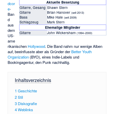
Aktuelle Besetzung
dcor
Gitarre, Gesang
Shawn Stern
e
-
Gitarre
Brian Hanover
(seit 2013)
Ban
Bass
Mike Hale
(seit 2009)
d
Schlagzeug
Mark Stern
aus
Ehemalige Mitglieder
dem
Gitarre
John Wickersham
(1994–2000)
US-
ame
rikanischen
Hollywood
. Die Band nahm nur wenige Alben
auf, beeinflusste aber als Gründer der
Better Youth
Organization
(BYO), eines Indie-Labels und
Bookingagentur, den Punk nachhaltig.
Inhaltsverzeichnis
1
Geschichte
2
Stil
3
Diskografie
4
Weblinks