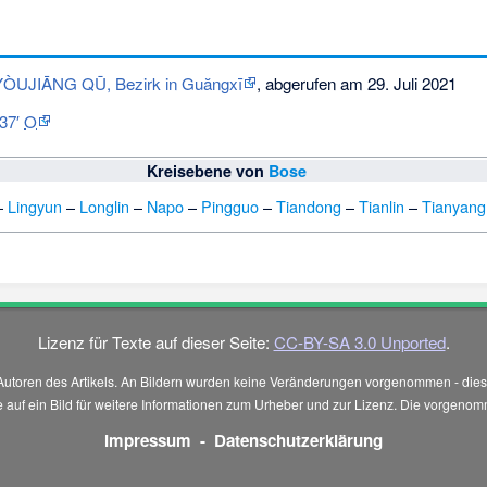
: YÒUJIĀNG QŪ, Bezirk in Guăngxī
, abgerufen am 29. Juli 2021
 37′
O
Kreisebene von
Bose
–
Lingyun
–
Longlin
–
Napo
–
Pingguo
–
Tiandong
–
Tianlin
–
Tianyang
Lizenz für Texte auf dieser Seite:
CC-BY-SA 3.0 Unported
.
Autoren des Artikels. An Bildern wurden keine Veränderungen vorgenommen - diese
 Sie auf ein Bild für weitere Informationen zum Urheber und zur Lizenz. Die vorg
Impressum
-
Datenschutzerklärung