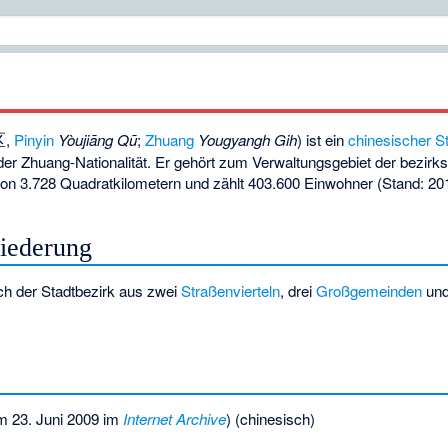
区
,
Pinyin
Yòujiāng Qū
;
Zhuang
Yougyangh Gih
) ist ein
chinesischer S
er Zhuang-Nationalität. Er gehört zum Verwaltungsgebiet der bezirks
 von 3.728 Quadratkilometern und zählt 403.600 Einwohner (Stand: 20
liederung
h der Stadtbezirk aus zwei
Straßenvierteln
, drei
Großgemeinden
und
 23. Juni 2009 im
Internet Archive
) (chinesisch)