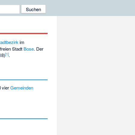
tadtbezirk
im
freien Stadt
Bose
. Der
[1]
18)
.
 vier
Gemeinden