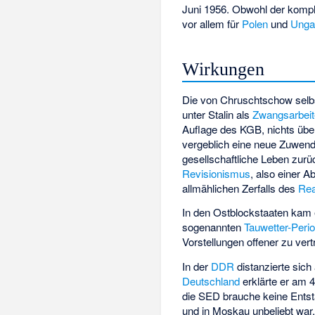
Juni 1956. Obwohl der komple
vor allem für
Polen
und
Unga
Wirkungen
Die von Chruschtschow selbst
unter Stalin als
Zwangsarbeit
Auflage des KGB, nichts über 
vergeblich eine neue Zuwendun
gesellschaftliche Leben zurü
Revisionismus
, also einer 
allmählichen Zerfalls des
Rea
In den Ostblockstaaten kam
sogenannten
Tauwetter-Peri
Vorstellungen offener zu vert
In der
DDR
distanzierte sic
Deutschland
erklärte er am 
die SED brauche keine Entstal
und in Moskau unbeliebt war, 