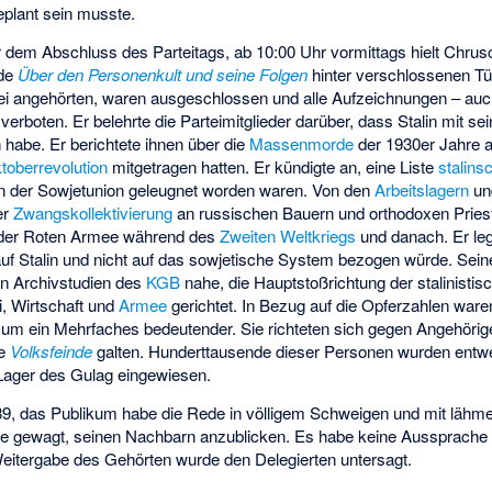
eplant sein musste.
 dem Abschluss des Parteitags, ab 10:00 Uhr vormittags hielt Chru
ede
Über den Personenkult und seine Folgen
hinter verschlossenen Tür
tei angehörten, waren ausgeschlossen und alle Aufzeichnungen – auc
rboten. Er belehrte die Parteimitglieder darüber, dass Stalin mit s
habe. Er berichtete ihnen über die
Massenmorde
der 1930er Jahre 
toberrevolution
mitgetragen hatten. Er kündigte an, eine Liste
stalins
von der Sowjetunion geleugnet worden waren. Von den
Arbeitslagern
un
er
Zwangskollektivierung
an russischen Bauern und orthodoxen Pries
der Roten Armee
während des
Zweiten Weltkriegs
und danach. Er le
n auf Stalin und nicht auf das sowjetische System bezogen würde. Sein
en Archivstudien des
KGB
nahe, die Hauptstoßrichtung der stalinisti
ei, Wirtschaft und
Armee
gerichtet. In Bezug auf die Opferzahlen ware
um ein Mehrfaches bedeutender. Sie richteten sich gegen Angehörige
de
Volksfeinde
galten. Hunderttausende dieser Personen wurden entwe
 Lager des Gulag eingewiesen.
89, das Publikum habe die Rede in völligem Schweigen und mit läh
 gewagt, seinen Nachbarn anzublicken. Es habe keine Aussprache
Weitergabe des Gehörten wurde den Delegierten untersagt.