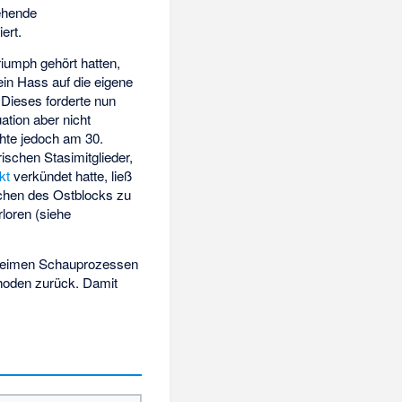
tehende
ert.
iumph gehört hatten,
ein Hass auf die eigene
 Dieses forderte nun
ation aber nicht
chte jedoch am 30.
schen Stasimitglieder,
kt
verkündet hatte, ließ
chen des Ostblocks zu
loren (siehe
geheimen Schauprozessen
hoden zurück. Damit