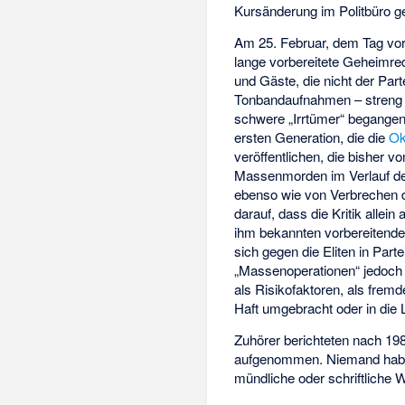
Kursänderung im Politbüro g
Am 25. Februar, dem Tag vor
lange vorbereitete Geheimr
und Gäste, die nicht der Par
Tonbandaufnahmen – streng ve
schwere „Irrtümer“ begangen 
ersten Generation, die die
Ok
veröffentlichen, die bisher 
Massenmorden im Verlauf d
ebenso wie von
Verbrechen 
darauf, dass die Kritik allei
ihm bekannten vorbereitend
sich gegen die Eliten in Part
„Massenoperationen“ jedoch 
als Risikofaktoren, als frem
Haft umgebracht oder in die
Zuhörer berichteten nach 19
aufgenommen. Niemand habe
mündliche oder schriftliche 