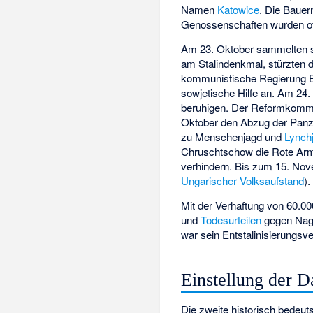
Namen
Katowice
. Die Bauer
Genossenschaften wurden oft a
Am 23. Oktober sammelten s
am Stalindenkmal, stürzten d
kommunistische Regierung Bah
sowjetische Hilfe an. Am 24.
beruhigen. Der Reformkomm
Oktober den Abzug der Panze
zu Menschenjagd und
Lynchj
Chruschtschow die Rote Arm
verhindern. Bis zum 15. Nov
Ungarischer Volksaufstand
).
Mit der Verhaftung von 60.
und
Todesurteilen
gegen Nagy
war sein Entstalinisierungsv
Einstellung der 
Die zweite historisch bedeu