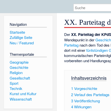
XX. Parteitag
Navigation
Startseite
Der
XX. Parteitag der KPd
Zufällige Seite
Wendepunkt in der
Geschich
Neu / Featured
Parteitag
nach dem Tod des 
dort mit einer
fünfstündigen
Themenportale
kommunistischen Parteimitgli
vorbereiten und Handlungsspi
Geographie
Geschichte
Religion
Inhaltsverzeichnis
Gesellschaft
Sport
1
Vorgeschichte
Technik
Kunst und Kultur
2
Verlauf des Parteitags
Wissenschaft
3
Veröffentlichung
4
Wirkungen