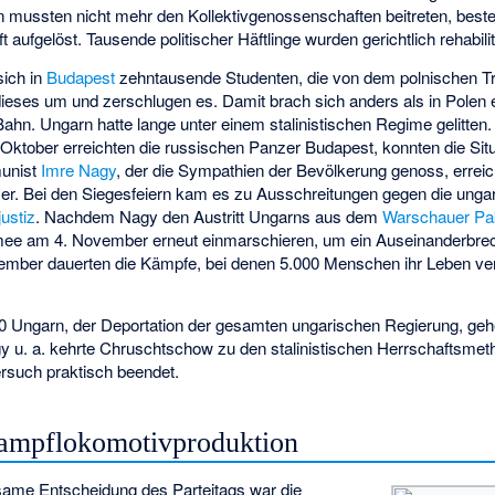
n mussten nicht mehr den Kollektivgenossenschaften beitreten, bes
ufgelöst. Tausende politischer Häftlinge wurden gerichtlich rehabiliti
ich in
Budapest
zehntausende Studenten, die von dem polnischen Tr
ieses um und zerschlugen es. Damit brach sich anders als in Polen 
n. Ungarn hatte lange unter einem stalinistischen Regime gelitten.
 Oktober erreichten die russischen Panzer Budapest, konnten die Situ
unist
Imre Nagy
, der die Sympathien der Bevölkerung genoss, errei
r. Bei den Siegesfeiern kam es zu Ausschreitungen gegen die ungari
ustiz
. Nachdem Nagy den Austritt Ungarns aus dem
Warschauer Pa
ee am 4. November erneut einmarschieren, um ein Auseinanderbre
ember dauerten die Kämpfe, bei denen 5.000 Menschen ihr Leben ver
000 Ungarn, der Deportation der gesamten ungarischen Regierung, 
 u. a. kehrte Chruschtschow zu den stalinistischen Herrschaftsmet
ersuch praktisch beendet.
Dampflokomotivproduktion
tsame Entscheidung des Parteitags war die