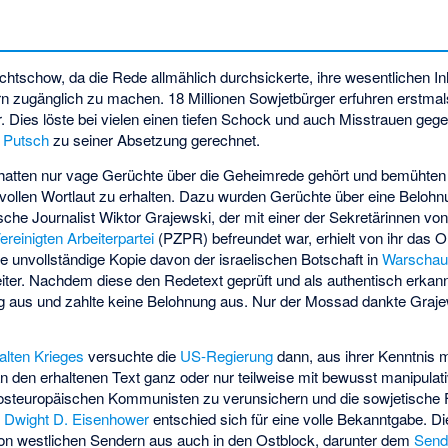
tschow, da die Rede allmählich durchsickerte, ihre wesentlichen Inhal
rn zugänglich zu machen. 18 Millionen Sowjetbürger erfuhren erstmals,
Dies löste bei vielen einen tiefen Schock und auch Misstrauen ge
m
Putsch
zu seiner Absetzung gerechnet.
hatten nur vage Gerüchte über die Geheimrede gehört und bemühten 
 vollen Wortlaut zu erhalten. Dazu wurden Gerüchte über eine Belohnu
ische Journalist
Wiktor Grajewski
, der mit einer der Sekretärinnen vo
reinigten Arbeiterpartei
(PZPR) befreundet war, erhielt von ihr das O
ne unvollständige Kopie davon der israelischen Botschaft in
Warscha
ter. Nachdem diese den Redetext geprüft und als authentisch erkannt
olg aus und zahlte keine Belohnung aus. Nur der Mossad dankte Graj
alten Krieges
versuchte die
US-Regierung
dann, aus ihrer Kenntnis m
an den erhaltenen Text ganz oder nur teilweise mit bewusst manipula
ie osteuropäischen Kommunisten zu verunsichern und die sowjetische
t
Dwight D. Eisenhower
entschied sich für eine volle Bekanntgabe. Die
von westlichen Sendern aus auch in den Ostblock, darunter dem
Sende