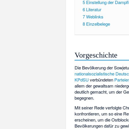
5
Einstellung der Dampf
6
Literatur
7
Weblinks
8
Einzelbelege
Vorgeschichte
Die Bevölkerung der Sowjetun
nationalsozialistische Deuts
KPdSU
verbündeten
Parteie
allem der gewaltsam nieder
deutlich gemacht, um der Ge
begegnen.
Mit seiner Rede verfolgte Ch
konfrontieren, um so eine Re
erscheinen, um die Ostblock
Bevölkerungen dafür zu gewi