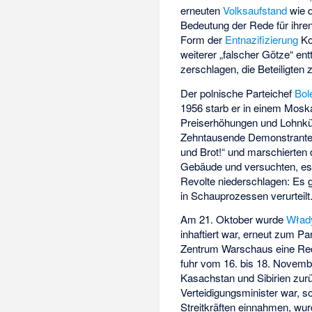
erneuten
Volksaufstand
wie 
Bedeutung der Rede für ihren
Form der
Entnazifizierung
Ko
weiterer „falscher Götze“ e
zerschlagen, die Beteiligten 
Der polnische Parteichef
Bol
1956 starb er in einem Mosk
Preiserhöhungen und Lohnkü
Zehntausende Demonstranten 
und Brot!“ und marschierte
Gebäude und versuchten, es 
Revolte niederschlagen: Es 
in Schauprozessen verurteil
Am 21. Oktober wurde
Wład
inhaftiert war, erneut zum 
Zentrum Warschaus
eine Re
fuhr vom 16. bis 18. Novem
Kasachstan und Sibirien zur
Verteidigungsminister war, s
Streitkräften einnahmen, wur