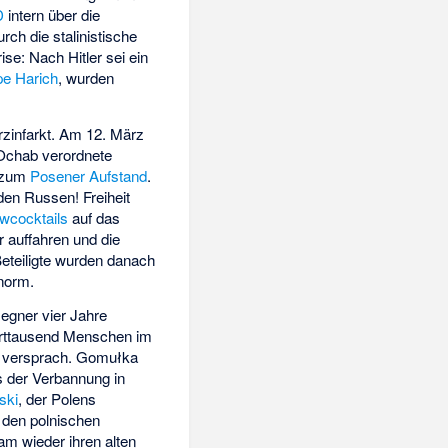
D
intern über die
rch die stalinistische
se: Nach Hitler sei ein
e Harich
, wurden
rzinfarkt. Am 12. März
 Ochab verordnete
i zum
Posener Aufstand
.
en Russen! Freiheit
wcocktails
auf das
 auffahren und die
eteiligte wurden danach
enorm.
Gegner vier Jahre
derttausend Menschen im
“ versprach. Gomułka
 der Verbannung in
ski
, der Polens
n den polnischen
am wieder ihren alten