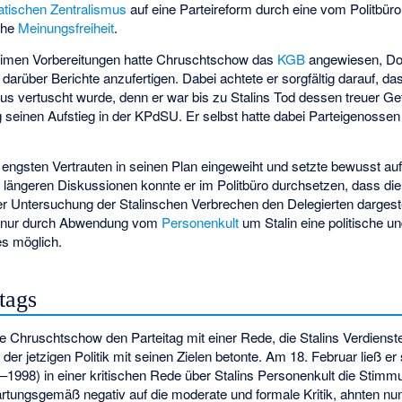
tischen Zentralismus
auf eine Parteireform durch eine vom Politbüro
iche
Meinungsfreiheit
.
eimen Vorbereitungen hatte Chruschtschow das
KGB
angewiesen, Do
rüber Berichte anzufertigen. Dabei achtete er sorgfältig darauf, da
smus vertuscht wurde, denn er war bis zu Stalins Tod dessen treuer
 seinen Aufstieg in der KPdSU. Er selbst hatte dabei Parteigenosse
engsten Vertrauten in seinen Plan eingeweiht und setzte bewusst au
ch längeren Diskussionen konnte er im Politbüro durchsetzen, dass di
r Untersuchung der Stalinschen Verbrechen den Delegierten dargeste
r nur durch Abwendung vom
Personenkult
um Stalin eine politische un
s möglich.
tags
Chruschtschow den Parteitag mit einer Rede, die Stalins Verdienste
 der jetzigen Politik mit seinen Zielen betonte. Am 18. Februar ließ er
1998) in einer kritischen Rede über Stalins Personenkult die Stimm
artungsgemäß negativ auf die moderate und formale Kritik, ahnten nu