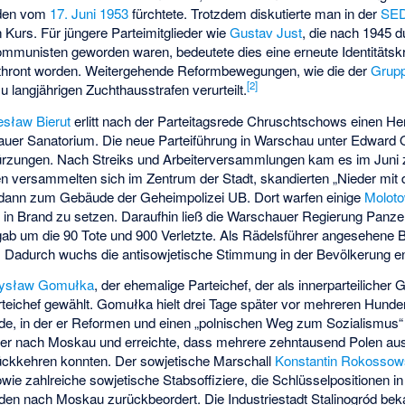
den vom
17. Juni 1953
fürchtete. Trotzdem diskutierte man in der
SE
 Kurs. Für jüngere Parteimitglieder wie
Gustav Just
, die nach 1945 du
mmunisten geworden waren, bedeutete dies eine erneute Identitätskri
ntthront worden. Weitergehende Reformbewegungen, wie die der
Grupp
[
2
]
zu langjährigen Zuchthausstrafen verurteilt.
esław Bierut
erlitt nach der Parteitagsrede Chruschtschows einen He
auer Sanatorium. Die neue Parteiführung in Warschau unter Edward
rzungen. Nach Streiks und Arbeiterversammlungen kam es im Jun
versammelten sich im Zentrum der Stadt, skandierten „Nieder mit d
n dann zum Gebäude der Geheimpolizei
UB
. Dort warfen einige
Moloto
in Brand zu setzen. Daraufhin ließ die Warschauer Regierung Panzer
gab um die 90 Tote und 900 Verletzte. Als Rädelsführer angesehene B
t. Dadurch wuchs die antisowjetische Stimmung in der Bevölkerung 
ysław Gomułka
, der ehemalige Parteichef, der als innerparteilicher 
Parteichef gewählt. Gomułka hielt drei Tage später vor mehreren Hun
de
, in der er Reformen und einen „polnischen Weg zum Sozialismus
ber nach Moskau und erreichte, dass mehrere zehntausend Polen aus
ückkehren konnten. Der sowjetische Marschall
Konstantin Rokossow
owie zahlreiche sowjetische Stabsoffiziere, die Schlüsselpositionen i
den nach Moskau zurückbeordert. Die Industriestadt Stalinogród bek