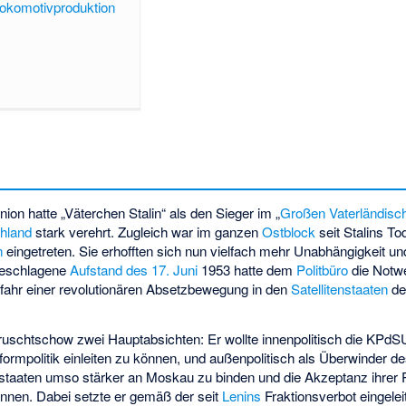
lokomotivproduktion
ion hatte „Väterchen Stalin“ als den Sieger im „
Großen Vaterländisc
chland
stark verehrt. Zugleich war im ganzen
Ostblock
seit Stalins To
n
eingetreten. Sie erhofften sich nun vielfach mehr Unabhängigkeit un
geschlagene
Aufstand des 17. Juni
1953 hatte dem
Politbüro
die Notw
fahr einer revolutionären Absetzbewegung in den
Satellitenstaaten
de
ruschtschow zwei Hauptabsichten: Er wollte innenpolitisch die KPdS
formpolitik einleiten zu können, und außenpolitisch als Überwinder d
staaten umso stärker an Moskau zu binden und die Akzeptanz ihrer 
nnen. Dabei setzte er gemäß der seit
Lenins
Fraktionsverbot eingeleit