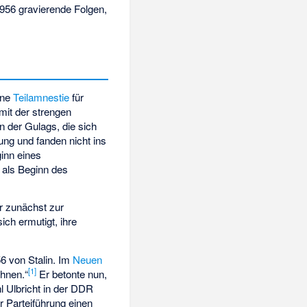
1956 gravierende Folgen,
ine
Teilamnestie
für
mit der strengen
n der Gulags, die sich
ung und fanden nicht ins
ginn eines
 als Beginn des
r zunächst zur
ch ermutigt, ihre
 von Stalin. Im
Neuen
[
1
]
chnen.“
Er betonte nun,
l Ulbricht in der DDR
r Parteiführung einen