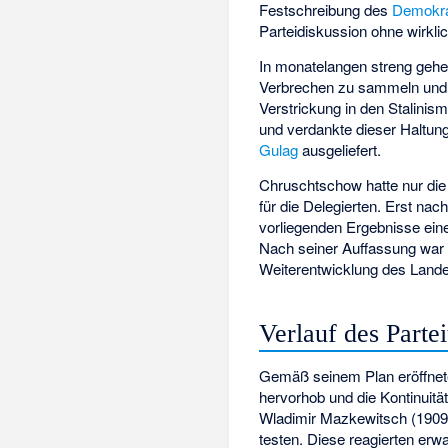
Festschreibung des
Demokra
Parteidiskussion ohne wirkl
In monatelangen streng geh
Verbrechen zu sammeln und da
Verstrickung in den Stalini
und verdankte dieser Haltung
Gulag
ausgeliefert.
Chruschtschow hatte nur die 
für die Delegierten. Erst na
vorliegenden Ergebnisse eine
Nach seiner Auffassung wa
Weiterentwicklung des Lande
Verlauf des Partei
Gemäß seinem Plan eröffnete 
hervorhob und die Kontinuität
Wladimir Mazkewitsch (1909–
testen. Diese reagierten erw