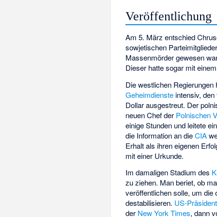
Veröffentlichung
Am 5. März entschied Chrusch
sowjetischen Parteimitgliede
Massenmörder gewesen war. 
Dieser hatte sogar mit eine
Die westlichen Regierungen 
Geheimdienste
intensiv, den
Dollar ausgestreut. Der poln
neuen Chef der
Polnischen Ve
einige Stunden und leitete ei
die Information an die
CIA
wei
Erhalt als ihren eigenen Erf
mit einer Urkunde.
Im damaligen Stadium des
K
zu ziehen. Man beriet, ob m
veröffentlichen solle, um d
destabilisieren.
US-Präsiden
der
New York Times
, dann 