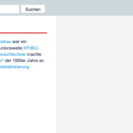
oskau
war ein
 unionsweite
KPdSU-
hruschtschow
machte
en
“ der 1930er Jahre an
ntstalinisierung