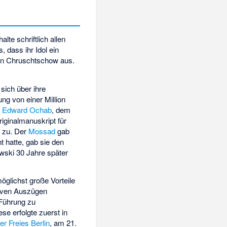
te schriftlich allen
 dass ihr Idol ein
gen Chruschtschow aus.
sich über ihre
ng von einer Million
n
Edward Ochab
, dem
riginalmanuskript für
u
zu. Der
Mossad
gab
 hatte, gab sie den
ewski 30 Jahre später
öglichst große Vorteile
tiven Auszügen
 Führung zu
se erfolgte zuerst in
r Freies Berlin
, am 21.