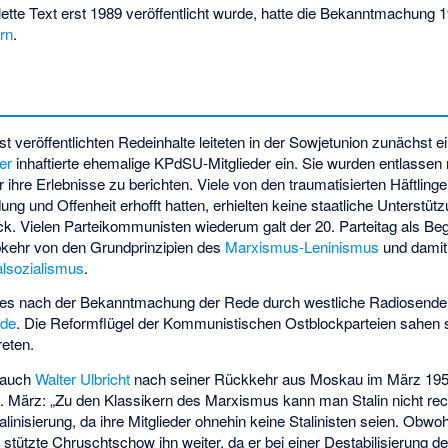
tte Text erst 1989 veröffentlicht wurde, hatte die Bekanntmachung 
rn
.
 veröffentlichten Redeinhalte leiteten in der Sowjetunion zunächst e
er
inhaftierte ehemalige KPdSU-Mitglieder ein. Sie wurden entlassen 
ihre Erlebnisse zu berichten. Viele von den traumatisierten Häftlinge
g und Offenheit erhofft hatten, erhielten keine staatliche Unterstütz
ck. Vielen Parteikommunisten wiederum galt der 20. Parteitag als Be
Abkehr von den Grundprinzipien des
Marxismus-Leninismus
und damit
lsozialismus
.
 es nach der Bekanntmachung der Rede durch westliche Radiosende
ode
. Die Reformflügel der Kommunistischen Ostblockparteien sahen si
reten.
h auch
Walter Ulbricht
nach seiner Rückkehr aus Moskau im März 1956
4. März: „Zu den Klassikern des Marxismus kann man Stalin nicht re
inisierung, da ihre Mitglieder ohnehin keine Stalinisten seien. Obwoh
stützte Chruschtschow ihn weiter, da er bei einer Destabilisierung de