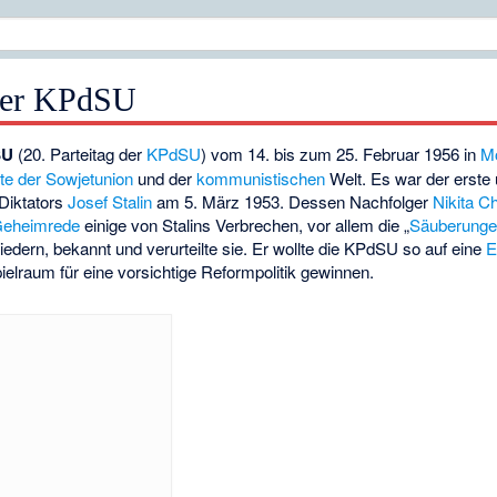
 der KPdSU
SU
(20. Parteitag der
KPdSU
) vom 14. bis zum 25. Februar 1956 in
M
te der Sowjetunion
und der
kommunistischen
Welt. Es war der erste
Diktators
Josef Stalin
am 5. März 1953. Dessen Nachfolger
Nikita C
 Geheimrede
einige von Stalins Verbrechen, vor allem die „
Säuberung
edern, bekannt und verurteilte sie. Er wollte die KPdSU so auf eine
E
elraum für eine vorsichtige Reformpolitik gewinnen.