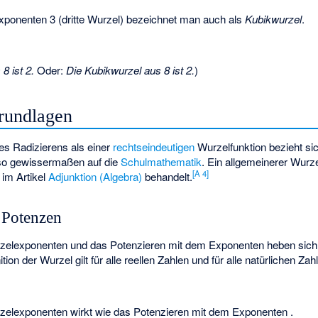
ponenten 3 (dritte Wurzel) bezeichnet man auch als
Kubikwurzel
.
8 ist 2.
Oder:
Die Kubikwurzel aus 8 ist 2.
)
rundlagen
es Radizierens als einer
rechtseindeutigen
Wurzelfunktion bezieht si
lso gewissermaßen auf die
Schulmathematik
. Ein allgemeinerer Wurze
[
A 4
]
 im Artikel
Adjunktion (Algebra)
behandelt.
Potenzen
rzelexponenten
und das Potenzieren mit dem Exponenten
heben sich
on der Wurzel gilt für alle reellen Zahlen
und für alle natürlichen Za
rzelexponenten
wirkt wie das Potenzieren mit dem Exponenten
.