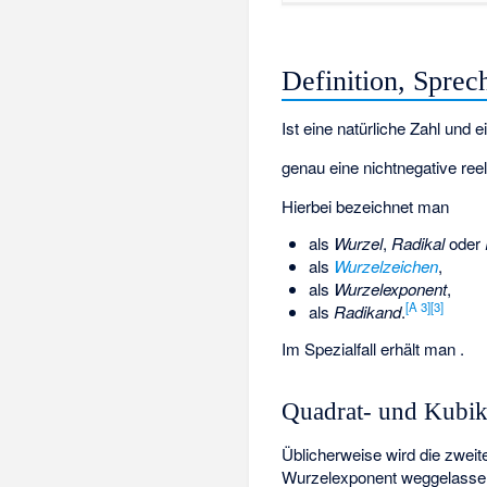
Definition, Sprec
Ist
eine natürliche Zahl und
e
genau eine nichtnegative ree
Hierbei bezeichnet man
als
Wurzel
,
Radikal
oder
als
Wurzelzeichen
,
als
Wurzelexponent
,
[
A 3
]
[
3
]
als
Radikand
.
Im Spezialfall
erhält man
.
Quadrat- und Kubi
Üblicherweise wird die zweit
Wurzelexponent weggelasse