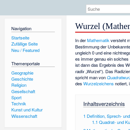
Wurzel (Mathe
Navigation
Startseite
In der
Mathematik
versteht 
Zufällige Seite
Bestimmung der Unbekannt
Neu / Featured
ungleich 0 und
eine nichtneg
es immer genau ein solches
Themenportale
ist dann das Ergebnis des W
radix
„Wurzel“). Das Radizier
Geographie
spricht man von
Quadratwur
Geschichte
des
Wurzelzeichens
notiert, 
Religion
Gesellschaft
Sport
Inhaltsverzeichnis
Technik
Kunst und Kultur
Wissenschaft
1
Definition, Sprech- un
1.1
Quadrat- und Ku