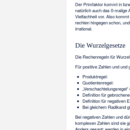
Der Primfaktor
kommt in
bz
natürlich auch das 0-malige A
Vielfachheit
vor. Also kommt 
rechten hingegen schon, und 
irrational.
Die Wurzelgesetze
Die Rechenregeln für Wurze
Für positive Zahlen
und
und
Produktregel:
Quotientenregel:
„Verschachtelungsregel“ o
Definition für gebrochen
Definition für negativen 
Bei gleichem Radikand gil
Bei negativen Zahlen
und
dü
komplexen Zahlen sind sie gä
Anders gesagt: werden in ein