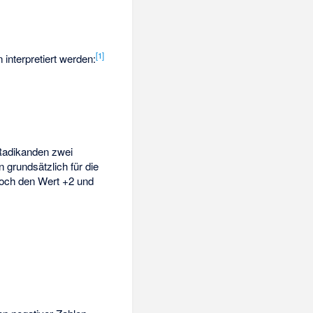
[
1
]
en
interpretiert werden:
 Radikanden zwei
en
grundsätzlich für die
doch den Wert +2 und