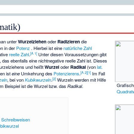
matik)
man unter
Wurzelziehen
oder
Radizieren
die
en
in der
Potenz
. Hierbei ist
eine
natürliche Zahl
[
A 1
]
ative
reelle Zahl
.
Unter diesen Voraussetzungen gibt
, das ebenfalls eine nichtnegative reelle Zahl ist. Dieses
urzelziehens und heißt
Wurzel
oder
Radikal
(von
lat.
[
A 2
]
[
1
]
en ist
eine
Umkehrung des
Potenzierens
.
Im Fall
[
2
]
zeln
, bei
von
Kubikwurzeln
.
Wurzeln werden mit Hilfe
Grafisch
im Beispiel ist
die Wurzel bzw. das
Radikal
.
Quadrat
d Schreibweisen
bikwurzel