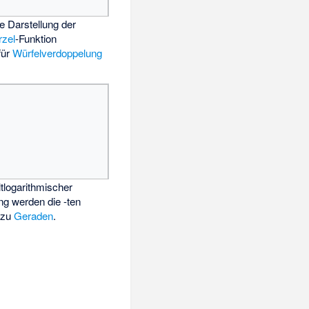
e Darstellung der
rzel
-Funktion
für
Würfelverdoppelung
tlogarithmischer
ng
werden die
-ten
 zu
Geraden
.