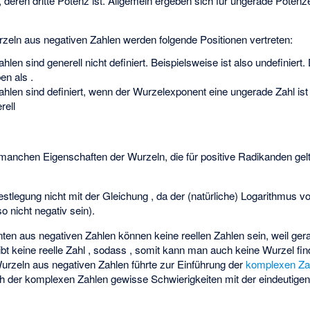
l, deren dritte Potenz
ist. Allgemein ergeben sich für ungerade Potenz
zeln aus negativen Zahlen werden folgende Positionen vertreten:
len sind generell nicht definiert. Beispielsweise ist
also undefiniert.
ben als
.
len sind definiert, wenn der Wurzelexponent eine ungerade Zahl ist (
rell
manchen Eigenschaften der Wurzeln, die für positive Radikanden gelte
Festlegung nicht mit der Gleichung
, da der (natürliche) Logarithmus v
so nicht negativ sein).
en aus negativen Zahlen können keine reellen Zahlen sein, weil gera
ibt keine reelle Zahl
, sodass
, somit kann man auch keine Wurzel
fin
 Wurzeln aus negativen Zahlen führte zur Einführung der
komplexen Za
ch der komplexen Zahlen gewisse Schwierigkeiten mit der eindeutige