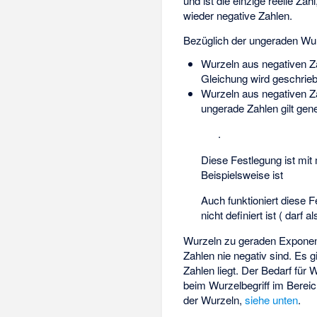
und
ist die einzige reelle Zah
wieder negative Zahlen.
Bezüglich der ungeraden Wur
Wurzeln aus negativen Zah
Gleichung
wird geschrie
Wurzeln aus negativen Zah
ungerade Zahlen
gilt gene
.
Diese Festlegung ist mit 
Beispielsweise ist
Auch funktioniert diese 
nicht definiert ist (
darf al
Wurzeln zu geraden Exponent
Zahlen nie negativ sind. Es g
Zahlen liegt. Der Bedarf für
beim Wurzelbegriff im Berei
der Wurzeln,
siehe unten
.