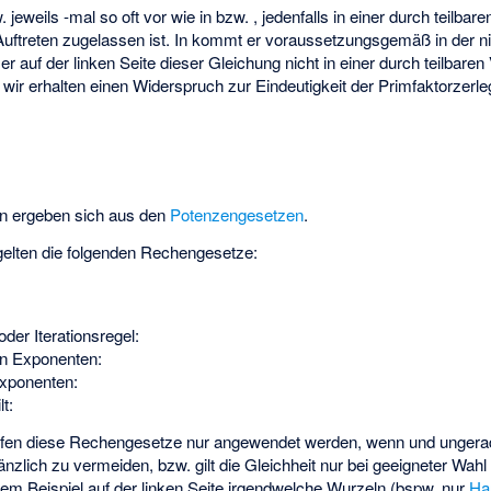
w.
jeweils
-mal so oft vor wie in
bzw.
, jedenfalls in einer durch
teilbare
uftreten zugelassen ist. In
kommt er voraussetzungsgemäß in der n
er auf der linken Seite dieser Gleichung nicht in einer durch
teilbaren 
wir erhalten einen Widerspruch zur Eindeutigkeit der Primfaktorzerle
ln ergeben sich aus den
Potenzengesetzen
.
gelten die folgenden Rechengesetze:
der Iterationsregel:
en Exponenten:
Exponenten:
t:
rfen diese Rechengesetze nur angewendet werden, wenn
und
ungera
nzlich zu vermeiden, bzw. gilt die Gleichheit nur bei geeigneter Wah
em Beispiel auf der linken Seite irgendwelche Wurzeln (bspw. nur
Ha