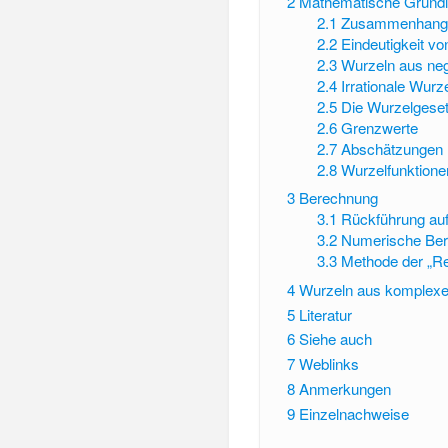
2
Mathematische Grund
2.1
Zusammenhang 
2.2
Eindeutigkeit v
2.3
Wurzeln aus neg
2.4
Irrationale Wur
2.5
Die Wurzelgese
2.6
Grenzwerte
2.7
Abschätzungen
2.8
Wurzelfunktione
3
Berechnung
3.1
Rückführung auf
3.2
Numerische Be
3.3
Methode der „Re
4
Wurzeln aus komplexe
5
Literatur
6
Siehe auch
7
Weblinks
8
Anmerkungen
9
Einzelnachweise