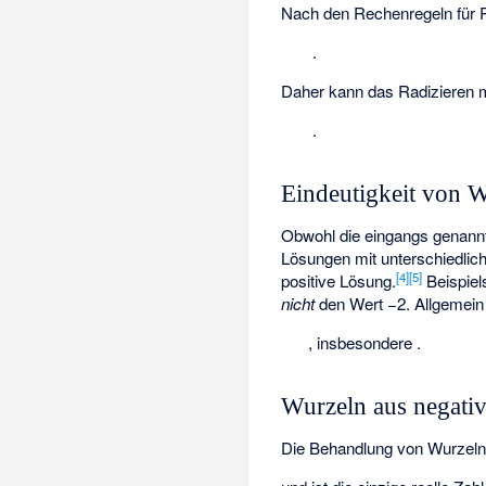
Nach den Rechenregeln für P
.
Daher kann das Radizieren
.
Eindeutigkeit von W
Obwohl die eingangs genannt
Lösungen mit unterschiedlic
[
4
]
[
5
]
positive Lösung.
Beispiel
nicht
den Wert −2. Allgemein 
, insbesondere
.
Wurzeln aus negati
Die Behandlung von Wurzeln au