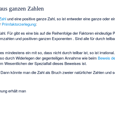
 aus ganzen Zahlen
Zahl
und
eine positive ganze Zahl, so ist
entweder eine ganze oder e
er
Primfaktorzerlegung
:
Zahl. Für
gibt es eine bis auf die Reihenfolge der Faktoren eindeutige
rimzahlen
und positiven ganzen Exponenten
. Sind alle
für
durch
teilba
t es mindestens ein
mit
so, dass
nicht durch
teilbar ist, so ist
irrationa
kt, also durch Widerlegen der gegenteiligen Annahme wie beim
Beweis der
 im Wesentlichen der Spezialfall
dieses Beweises ist.
. Dann könnte man die Zahl als Bruch zweier natürlicher Zahlen
und
s
hung erhält man