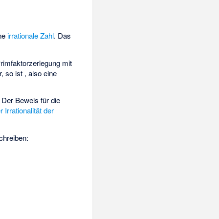
ine
irrationale Zahl
. Das
 Primfaktorzerlegung
mit
r, so ist
, also eine
l. Der Beweis für die
 Irrationalität der
chreiben: