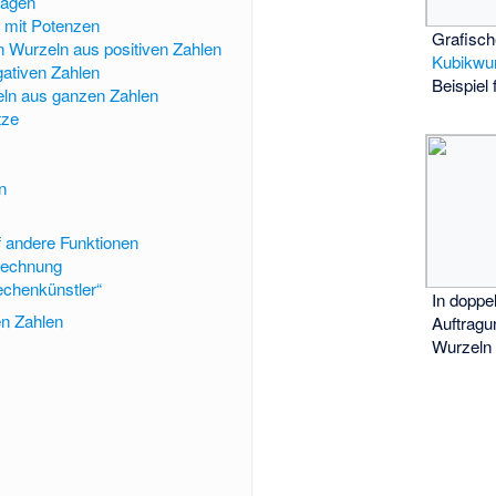
lagen
mit Potenzen
Grafisch
on Wurzeln aus positiven Zahlen
Kubikwu
ativen Zahlen
Beispiel
zeln aus ganzen Zahlen
tze
n
 andere Funktionen
rechnung
chenkünstler“
In
doppel
n Zahlen
Auftragu
Wurzeln