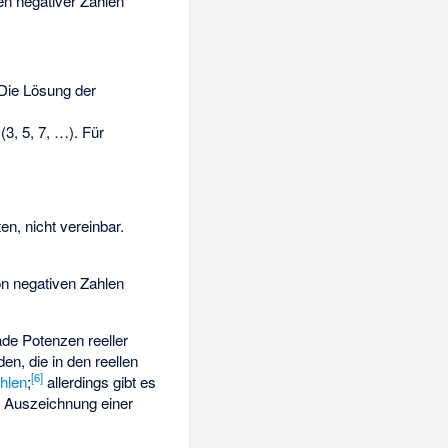
en negativer Zahlen
 Die Lösung der
3, 5, 7, …). Für
n, nicht vereinbar.
on negativen Zahlen
de Potenzen reeller
den, die in den reellen
[
6
]
hlen
;
allerdings gibt es
n Auszeichnung einer