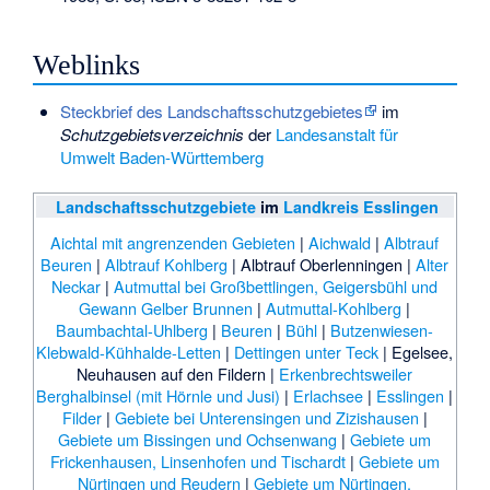
Weblinks
Steckbrief des Landschaftsschutzgebietes
im
Schutzgebietsverzeichnis
der
Landesanstalt für
Umwelt Baden-Württemberg
Landschaftsschutzgebiete
im
Landkreis Esslingen
Aichtal mit angrenzenden Gebieten
|
Aichwald
|
Albtrauf
Beuren
|
Albtrauf Kohlberg
|
Albtrauf Oberlenningen
|
Alter
Neckar
|
Autmuttal bei Großbettlingen, Geigersbühl und
Gewann Gelber Brunnen
|
Autmuttal-Kohlberg
|
Baumbachtal-Uhlberg
|
Beuren
|
Bühl
|
Butzenwiesen-
Klebwald-Kühhalde-Letten
|
Dettingen unter Teck
|
Egelsee,
Neuhausen auf den Fildern
|
Erkenbrechtsweiler
Berghalbinsel (mit Hörnle und Jusi)
|
Erlachsee
|
Esslingen
|
Filder
|
Gebiete bei Unterensingen und Zizishausen
|
Gebiete um Bissingen und Ochsenwang
|
Gebiete um
Frickenhausen, Linsenhofen und Tischardt
|
Gebiete um
Nürtingen und Reudern
|
Gebiete um Nürtingen,