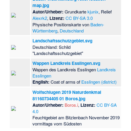
map.jpg
Autor/Urheber:
Grundkarte
kjunix
, Relief
Alexrk2
,
Lizenz:
CC BY-SA 3.0
Physische Positionskarte von
Baden-
Württemberg
,
Deutschland
Landschaftsschutzgebiet.svg
Deutschland: Schild
"Landschaftsschutzgebiet"
Wappen Landkreis Esslingen.svg
Wappen des Landkreis Esslingen
Landkreis
Esslingen
English:
Coat of arms of
Esslingen (district)
Wolfschlugen 2019 Naturdenkmal
81160734405 01 Boros.jpg
Autor/Urheber:
Boros.i
,
Lizenz:
CC BY-SA
4.0
Feuchtgebiet am Bitzlenbach November 2019
vormittags vom Südosten