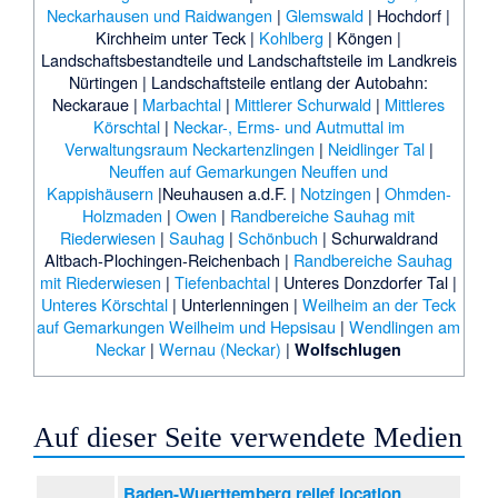
Neckarhausen und Raidwangen
|
Glemswald
|
Hochdorf
|
Kirchheim unter Teck
|
Kohlberg
|
Köngen
|
Landschaftsbestandteile und Landschaftsteile im Landkreis
Nürtingen
|
Landschaftsteile entlang der Autobahn:
Neckaraue
|
Marbachtal
|
Mittlerer Schurwald
|
Mittleres
Körschtal
|
Neckar-, Erms- und Autmuttal im
Verwaltungsraum Neckartenzlingen
|
Neidlinger Tal
|
Neuffen auf Gemarkungen Neuffen und
Kappishäusern
|
Neuhausen a.d.F.
|
Notzingen
|
Ohmden-
Holzmaden
|
Owen
|
Randbereiche Sauhag mit
Riederwiesen
|
Sauhag
|
Schönbuch
|
Schurwaldrand
Altbach-Plochingen-Reichenbach
|
Randbereiche Sauhag
mit Riederwiesen
|
Tiefenbachtal
|
Unteres Donzdorfer Tal
|
Unteres Körschtal
|
Unterlenningen
|
Weilheim an der Teck
auf Gemarkungen Weilheim und Hepsisau
|
Wendlingen am
Neckar
|
Wernau (Neckar)
|
Wolfschlugen
Auf dieser Seite verwendete Medien
Baden-Wuerttemberg relief location