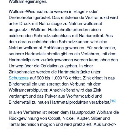
Wolframlegierungen.
Wolfram-Weichschrotte werden in Etagen- oder
Drehrohröfen
geröstet. Das entstehende Wolframoxid wird
unter Druck mit Natronlauge zu Natriumwolframat
umgesetzt. Wolfram-Hartschrotte erfordern einen
oxidierenden Schmelzaufschluss mit Natriumnitrat. Aus
dem daraus entstehenden Schmelzkuchen wird eine
Natriumwolframat-Rohlösung gewonnen. Für sortenreine,
saubere Hartmetallschrotte gibt es ein Verfahren, mit dem
Hartmetallpulver zurückgewonnen werden kann, ohne den
Umweg über die Oxidation zu gehen. In einer
Zinkschmelze werden die Hartmetallstücke unter
Schutzgas
auf 900 bis 1.000 °C erhitzt. Zink dringt in das
Bindemetall ein und sprengt den Verbund mit dem
Wolframcarbidpulver. Anschließend wird das Zink
verdampft und das Pulver aus Wolframcarbid und
[
46
]
Bindemetall zu neuen Hartmetallprodukten verarbeitet.
In allen Verfahren ist neben dem Hauptprodukt Wolfram die
Rückgewinnung von Cobalt, Nickel, Kupfer, Silber und
Tantal technisch möglich und wird praktiziert. Aus End-of-