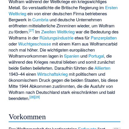
Wolfram während der Weltkriege ein kriegswichtiges
Metall. So verstaatlichte die Britische Regierung im
Ersten
Weltkrieg
ein von einer deutschen Firma betriebenes
Bergwerk in
Cumbria
und deutsche Unternehmen
eröffneten mittelalterliche Zinnminen wieder, um Wolfram
[
27
]
zu fördern.
Im
Zweiten Weltkrieg
war die Bedeutung des
Wolframs in der
Rüstungsindustrie
etwa für
Panzerplatten
oder
Wuchtgeschosse
mit einem Kern aus Wolframcarbid
noch mal höher. Die wichtigsten europäischen
Wolframvorkommen lagen in
Spanien
und
Portugal
, die
während des Krieges neutral blieben und somit zunächst
beide Seiten belieferten. Daraufhin führten die
Alliierten
1943–44 einen
Wirtschaftskrieg
mit politischem und
ökonomischem Druck gegen die beiden Staaten, bis diese
Mitte 1944 Abkommen zustimmten, die die Ausfuhr von
Wolfram nach Deutschland stark einschränkten und bald
[
28
]
[
29
]
beendeten.
Vorkommen
Der Wolframgehalt der kontinentalen
Erdkruste
liegt