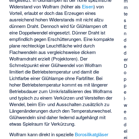
m
Widerstand von Wolfram (höher als
Eisen
) von
m
Vorteil, erlaubt er doch das Erzeugen eines
te
ausreichend hohen Widerstands mit nicht allzu
s
dünnem Draht. Dennoch wird für Glühlampen oft
E
eine Doppelwendel eingesetzt. Dünner Draht ist
n
empfindlich gegen Erschütterungen. Eine kompakte
d
plane rechteckige Leuchtfläche wird durch
e
Flachwendeln aus vergleichsweise dickem
d
Wolframdraht erzielt (Projektoren). Der
er
Schmelzpunkt einer Glühwendel von Wolfram
D
limitiert die Betriebstemperatur und damit die
o
Lichtfarbe einer Glühlampe ohne Farbfilter. Bei
p
hoher Betriebstemperatur kommt es mit längerer
p
Betriebsdauer zum Umkristallisieren des Wolframs
e
und typisch zu einem Verkürzen und Versteifen der
l­
Wendel, beim Ein- und Ausschalten zusätzlich zu
w
Längenänderungen durch den Temperaturwechsel.
e
Glühwendeln sind daher federnd aufgehängt mit
n
etwas Spielraum für Verkürzung.
d
el
Wolfram kann direkt in spezielle
Borosilikatgläser
ei