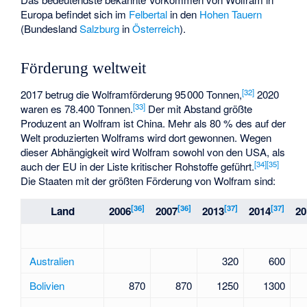
Europa befindet sich im
Felbertal
in den
Hohen Tauern
(Bundesland
Salzburg
in
Österreich
).
Förderung weltweit
[
32
]
2017 betrug die Wolframförderung 95 000 Tonnen,
2020
[
33
]
waren es 78.400 Tonnen.
Der mit Abstand größte
Produzent an Wolfram ist China. Mehr als 80 % des auf der
Welt produzierten Wolframs wird dort gewonnen. Wegen
dieser Abhängigkeit wird Wolfram sowohl von den USA, als
[
34
]
[
35
]
auch der EU in der Liste kritischer Rohstoffe geführt.
Die Staaten mit der größten Förderung von Wolfram sind:
[
36
]
[
36
]
[
37
]
[
37
]
Land
2006
2007
2013
2014
20
Australien
320
600
Bolivien
870
870
1250
1300