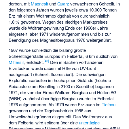
derben, mit
Magnesit
und
Quarz
verwachsenen Scheelit. In
den folgenden Jahren wurden jeweils etwa 10.000 Tonnen
Erz mit einem Wolframoxidgehalt von durchschnittlich
1,8 % gewonnen. Wegen des niedrigen Marktpreises
wurde die Wolframgewinnung Ende der 1960er Jahre
eingestellt, aber 1971 wiederaufgenommen und bis zur
Beendigung des Magnesitbergbaus 1976 weitergeführt.
1967 wurde schließlich die bislang größte
Scheelitlagerstätte Europas im Felbertal
, 6 km südlich von
[
40
]
Mittersill
, entdeckt.
Den in Bächen vorhandenen
Erzstücken wurde dabei mit Hilfe von UV-Licht
nachgespürt (Scheelit fluoresziert). Die schwierigen
Explorationsarbeiten im hochalpinen Gelände (höchste
Abbaustelle am Brentling in 2100 m Seehöhe) begannen
1971, der von der Firma
Wolfram-Bergbau und Hütten AG
(WBH) zunächst übertägige Bergbau wurde im Felbertal
1976 aufgenommen. Ab 1979 wurde Erz auch im
Tiefbau
gewonnen und der Tagebaubetrieb 1986 aus
Umweltschutzgründen eingestellt. Das Wolframerz aus
dem Felbertal wird seitdem über eine
untertägige
Förderanlage nach Mittersill transportiert und dort von WBH