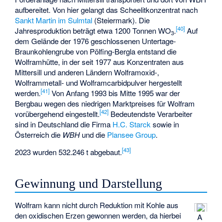
aufbereitet. Von hier gelangt das Scheelitkonzentrat nach
Sankt Martin im Sulmtal
(Steiermark). Die
[
40
]
Jahresproduktion beträgt etwa 1200 Tonnen WO
.
Auf
3
dem Gelände der 1976 geschlossenen Untertage-
Braunkohlengrube von Pölfing-Bergla entstand die
Wolframhütte, in der seit 1977 aus Konzentraten aus
Mittersill und anderen Ländern Wolframoxid-,
Wolframmetall- und Wolframcarbidpulver hergestellt
[
41
]
werden.
Von Anfang 1993 bis Mitte 1995 war der
Bergbau wegen des niedrigen Marktpreises für Wolfram
[
42
]
vorübergehend eingestellt.
Bedeutendste Verarbeiter
sind in Deutschland die Firma
H.C. Starck
sowie in
Österreich die
WBH
und die
Plansee Group
.
[
43
]
2023 wurden 532.246 t abgebaut.
Gewinnung und Darstellung
Wolfram kann nicht durch Reduktion mit Kohle aus
den oxidischen Erzen gewonnen werden, da hierbei
A