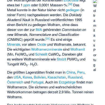
[
30
]
etwa bei 1
ppm
oder 0,0001 Massen-%.
Das
W
Metall konnte in der Natur bisher nicht
gediegen
(in
ol
reiner Form) nachgewiesen werden. Die
Doklady
fr
Akademii Nauk
in Russland veröffentlichten 1995
a
einen Bericht zu gediegen Wolfram, ohne dass
m
dieser von der zur
IMA
gehörenden
Commission on
it
new Minerals, Nomenclature and Classification
a
[
31
]
(CNMNC) geprüft wurde.
Es sind einige
u
Minerale
, vor allem
Oxide
und Wolframate, bekannt.
s
Die wichtigsten
Wolframerzminerale
sind
Wolframit
P
(Mn, Fe)WO
und
Scheelit
CaWO
. Daneben gibt
or
4
4
es weitere Wolframminerale wie
Stolzit
PbWO
und
tu
4
Tungstit
WO
· H
O.
g
3
2
al
Die größten Lagerstätten findet man in
China
,
Peru
,
den
USA
,
Korea
,
Bolivien
,
Kasachstan
,
Russland
,
Österreich
und
Portugal
. Auch im
Erzgebirge
findet man
Wolframerze. Die sicheren und wahrscheinlichen
Weltvorkommen betragen derzeit 2,9 Mio. Tonnen reinen
Wolframs.
Das bedeutendste bekannte Vorkommen von Wolfram in