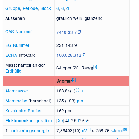
Gruppe
,
Periode
,
Block
6
,
6
,
d
Aussehen
gräulich weiß, glänzend
CAS-Nummer
7440-33-7
EG-Nummer
231-143-9
ECHA
-InfoCard
100.028.312
Massenanteil an der
[
1
]
64 ppm (26. Rang)
Erdhülle
[
2
]
Atomar
[
3
]
Atommasse
183,84(1)
u
Atomradius
(berechnet)
135 (193)
pm
Kovalenter Radius
162 pm
14
4
2
Elektronenkonfiguration
[
Xe
] 4
f
5
d
6
s
[
4
]
[
5
]
1.
Ionisierungsenergie
7
86403(10)
eV
≈
758
76
kJ
/
mol