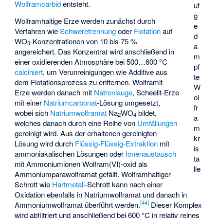
Wolframcarbid
entsteht.
uf
g
Wolframhaltige Erze werden zunächst durch
e
Verfahren wie
Schweretrennung
oder
Flotation
auf
d
WO
-Konzentrationen von 10 bis 75 %
3
a
angereichert. Das Konzentrat wird anschließend in
m
einer oxidierenden Atmosphäre bei 500…600 °C
pf
calciniert
, um Verunreinigungen wie Additive aus
te
dem Flotationsprozess zu entfernen. Wolframit-
W
Erze werden danach mit
Natronlauge
, Scheelit-Erze
ol
mit einer
Natriumcarbonat
-Lösung umgesetzt,
fr
wobei sich
Natriumwolframat
Na
WO
bildet,
2
4
a
welches danach durch eine Reihe von
Umfällungen
m
gereinigt wird. Aus der erhaltenen gereinigten
kr
Lösung wird durch
Flüssig-Flüssig-Extraktion
mit
is
ammoniakalischen Lösungen oder
Ionenaustausch
ta
mit Ammoniumionen Wolfram(VI)-oxid als
lle
Ammoniumparawolframat
gefällt. Wolframhaltiger
Schrott wie
Hartmetall
-Schrott kann nach einer
Oxidation ebenfalls in Natriumwolframat und danach in
[
44
]
Ammoniumwolframat überführt werden.
Dieser Komplex
wird abfiltriert und anschließend bei 600 °C in relativ reines