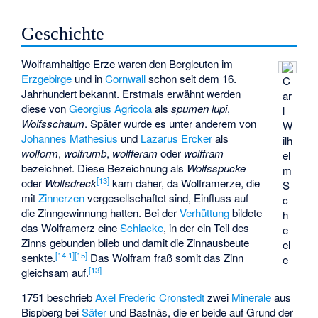
Geschichte
Wolframhaltige Erze waren den Bergleuten im
Erzgebirge
und in
Cornwall
schon seit dem 16.
C
Jahrhundert bekannt. Erstmals erwähnt werden
ar
diese von
Georgius Agricola
als
spumen lupi
,
l
Wolfsschaum
. Später wurde es unter anderem von
W
Johannes Mathesius
und
Lazarus Ercker
als
ilh
wolform
,
wolfrumb
,
wolfferam
oder
wolffram
el
bezeichnet. Diese Bezeichnung als
Wolfsspucke
m
[
13
]
oder
Wolfsdreck
kam daher, da Wolframerze, die
S
mit
Zinnerzen
vergesellschaftet sind, Einfluss auf
c
die Zinngewinnung hatten. Bei der
Verhüttung
bildete
h
das Wolframerz eine
Schlacke
, in der ein Teil des
e
Zinns gebunden blieb und damit die Zinnausbeute
el
[
14.1
]
[
15
]
senkte.
Das Wolfram fraß somit das Zinn
e
[
13
]
gleichsam auf.
1751 beschrieb
Axel Frederic Cronstedt
zwei
Minerale
aus
Bispberg bei
Säter
und
Bastnäs
, die er beide auf Grund der