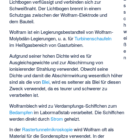
Lichtbogen verflüssigt und verbinden sich zur
s
Schweißnaht. Der Lichtbogen brennt in einem
s
Schutzgas zwischen der Wolfram-Elektrode und
c
dem Bauteil.
h
w
Wolfram ist ein Legierungsbestandteil von
Wolfram-
ei
Molybdän-Legierungen
, u. a. für
Turbinenschaufeln
ß
im Heißgasbereich von Gasturbinen.
e
Aufgrund seiner hohen Dichte wird es für
n
Ausgleichsgewichte und zur Abschirmung von
ionisierender Strahlung verwendet. Obwohl seine
Dichte und damit die Abschirmwirkung wesentlich höher
sind als die von
Blei
, wird es seltener als Blei für diesen
Zweck verwendet, da es teurer und schwerer zu
verarbeiten ist.
Wolframblech wird zu Verdampfungs-Schiffchen zum
Bedampfen
im Labormaßstab verarbeitet. Die Schiffchen
werden direkt durch
Strom
geheizt.
In der
Rastertunnelmikroskopie
wird Wolfram oft als
Material für die Sondenspitze verwendet. In der