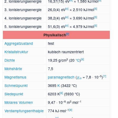
[
4
]
[
5
]
2. Ionisierungsenergie
16
37(15) eV
≈
1
580 kJ/mol
[
4
]
[
5
]
3. Ionisierungsenergie
26
0(4) eV
≈
2
510 kJ/mol
[
4
]
[
5
]
4. Ionisierungsenergie
38
2(4) eV
≈
3
690 kJ/mol
[
4
]
[
5
]
5. Ionisierungsenergie
51
6(3) eV
≈
4
979 kJ/mol
[
2
]
Physikalisch
Aggregatzustand
fest
Kristallstruktur
kubisch raumzentriert
3
[
6
]
Dichte
19,25 g/cm
(20
°C
)
Mohshärte
7,5
−5
[
7
]
Magnetismus
paramagnetisch
(
= 7,8 · 10
)
χ
m
Schmelzpunkt
3695
K
(3422 °C)
[
8
]
Siedepunkt
6203 K
(5930 °C)
−6
3
−1
Molares Volumen
9,47 · 10
m
·mol
−1
[
8
]
Verdampfungsenthalpie
774 kJ·mol