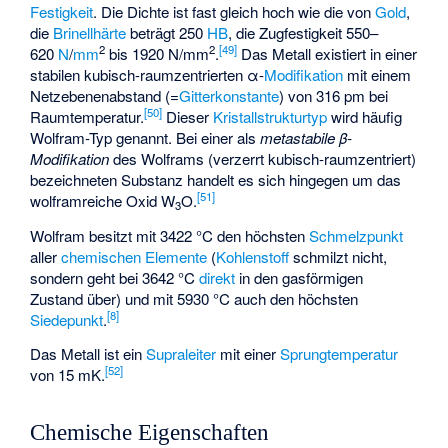
Festigkeit
. Die Dichte ist fast gleich hoch wie die von
Gold
,
die
Brinellhärte
beträgt 250
HB
, die Zugfestigkeit 550–
2
2
[
49
]
620
N
/
mm
bis 1920 N/mm
.
Das Metall existiert in einer
stabilen
kubisch-raumzentrierten
α-
Modifikation
mit einem
Netzebenenabstand (=
Gitterkonstante
) von 316 pm bei
[
50
]
Raumtemperatur.
Dieser
Kristallstrukturtyp
wird häufig
Wolfram-Typ genannt. Bei einer als
metastabile β-
Modifikation
des Wolframs (verzerrt kubisch-raumzentriert)
bezeichneten Substanz handelt es sich hingegen um das
[
51
]
wolframreiche Oxid W
O.
3
Wolfram besitzt mit 3422 °C den höchsten
Schmelzpunkt
aller
chemischen Elemente
(
Kohlenstoff
schmilzt nicht,
sondern geht bei 3642 °C
direkt
in den gasförmigen
Zustand über) und mit 5930 °C auch den höchsten
[
8
]
Siedepunkt
.
Das Metall ist ein
Supraleiter
mit einer
Sprungtemperatur
[
52
]
von 15 mK.
Chemische Eigenschaften