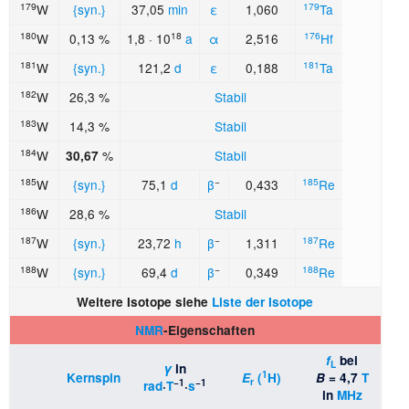
179
179
W
{syn.}
37,05
min
ε
1,060
Ta
180
18
176
W
0,13 %
1,8 · 10
a
α
2,516
Hf
181
181
W
{syn.}
121,2
d
ε
0,188
Ta
182
W
26,3 %
Stabil
183
W
14,3 %
Stabil
184
W
%
Stabil
30,67
185
−
185
W
{syn.}
75,1
d
β
0,433
Re
186
W
28,6 %
Stabil
187
−
187
W
{syn.}
23,72
h
β
1,311
Re
188
−
188
W
{syn.}
69,4
d
β
0,349
Re
Weitere Isotope siehe
Liste der Isotope
NMR
-Eigenschaften
f
bei
L
γ
in
1
Kernspin
E
(
H)
B
= 4,7
T
r
−1
−1
rad
·
T
·
s
in
MHz