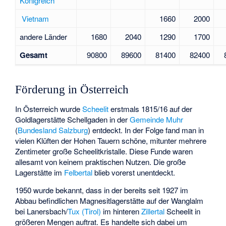
Königreich
Vietnam
1660
2000
andere Länder
1680
2040
1290
1700
Gesamt
90800
89600
81400
82400
Förderung in Österreich
In Österreich wurde
Scheelit
erstmals 1815/16 auf der
Goldlagerstätte Schellgaden in der
Gemeinde Muhr
(
Bundesland Salzburg
) entdeckt. In der Folge fand man in
vielen Klüften der Hohen Tauern schöne, mitunter mehrere
Zentimeter große Scheelitkristalle. Diese Funde waren
allesamt von keinem praktischen Nutzen. Die große
Lagerstätte im
Felbertal
blieb vorerst unentdeckt.
1950 wurde bekannt, dass in der bereits seit 1927 im
Abbau befindlichen Magnesitlagerstätte auf der Wanglalm
bei Lanersbach/
Tux (Tirol)
im hinteren
Zillertal
Scheelit in
größeren Mengen auftrat. Es handelte sich dabei um