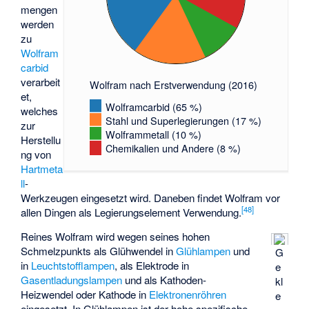
mengen
werden
zu
Wolfram
carbid
verarbeit
Wolfram nach Erstverwendung (2016)
et,
Wolframcarbid (65 %)
welches
Stahl und Superlegierungen (17 %)
zur
Wolframmetall (10 %)
Herstellu
Chemikalien und Andere (8 %)
ng von
Hartmeta
ll
-
Werkzeugen eingesetzt wird. Daneben findet Wolfram vor
[
48
]
allen Dingen als Legierungselement Verwendung.
Reines Wolfram wird wegen seines hohen
Schmelzpunkts als Glühwendel in
Glühlampen
und
G
in
Leuchtstofflampen
, als Elektrode in
e
Gasentladungslampen
und als Kathoden-
kl
Heizwendel oder Kathode in
Elektronenröhren
e
eingesetzt. In Glühlampen ist der hohe spezifische