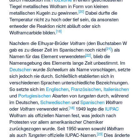
Tiegel metallisches Wolfram in Form von kleinen
[
20
]
metallischen Kugeln zu gewinnen.
Dabei durfte die
Temperatur nicht zu hoch oder tief sein, da ansonsten
entweder die Reaktion nicht abläuft oder sich
[
18
]
Wolframcarbide bilden.
Nachdem die Elhuyar-Brüder
Volfram
(den Buchstaben W
[
21
]
gab es zu dieser Zeit im Spanischen noch nicht
) als
[
22
]
Namen für das Element verwendeten
, blieb die
Namensgebung des Elements lange Zeit unbestimmt. Im
Deutschen
wurde
Scheelium
als Name vorschlagen, setzte
sich jedoch nie durch. Schließlich etablierten sich in
verschiedenen Sprachen unterschiedliche Bezeichnungen.
So setzte sich im
Englischen
,
Französischen
,
Italienischen
und
Portugiesischen
Abarten von
tungsten
durch, während
im Deutschen,
Schwedischen
und
Spanischen
Wolfram
[
18
]
oder
Volfram
verwendet wird.
1949 legte die
IUPAC
Wolfram als offiziellen Namen fest, was jedoch nach
Protesten vor allem amerikanischer Chemiker
zurückgezogen wurde. Seit 1950 waren sowohl
Wolfram
[
23
]
als auch
Tungsten
offizielle IUPAC-Namen.
Dies änderte