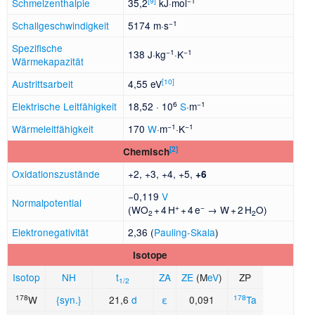
[
9
]
−1
Schmelzenthalpie
35,2
kJ·mol
−1
Schallgeschwindigkeit
5174 m·s
Spezifische
−1
−1
138 J·kg
·K
Wärmekapazität
[
10
]
Austrittsarbeit
4,55 eV
6
−1
Elektrische Leitfähigkeit
18,52 · 10
S
·m
−1
−1
Wärmeleitfähigkeit
170
W
·m
·K
[
2
]
Chemisch
Oxidationszustände
+2, +3, +4, +5,
+6
−0,119
V
Normalpotential
+
−
(WO
+ 4 H
+ 4 e
→ W + 2 H
O)
2
2
Elektronegativität
2,36 (
Pauling-Skala
)
Isotope
Isotop
NH
t
ZA
ZE
(M
eV
)
ZP
1/2
178
178
W
{syn.}
21,6
d
ε
0,091
Ta