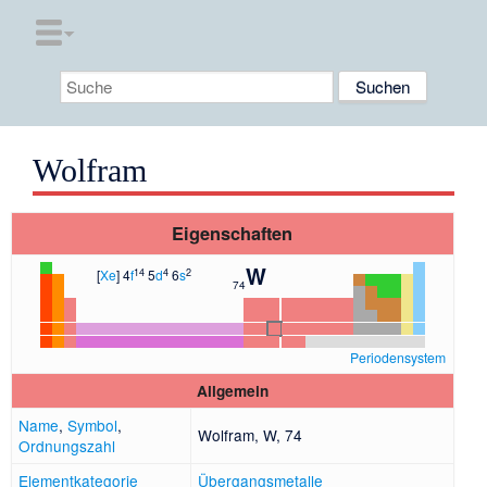
Wolfram
Eigenschaften
W
14
4
2
[
Xe
] 4
f
5
d
6
s
74
Periodensystem
Allgemein
Name
,
Symbol
,
Wolfram, W, 74
Ordnungszahl
Elementkategorie
Übergangsmetalle