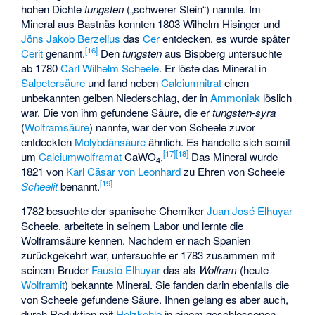
hohen Dichte
tungsten
(„schwerer Stein“) nannte. Im
Mineral aus Bastnäs konnten 1803
Wilhelm Hisinger
und
Jöns Jakob Berzelius
das
Cer
entdecken, es wurde später
[
16
]
Cerit
genannt.
Den
tungsten
aus Bispberg untersuchte
ab 1780
Carl Wilhelm Scheele
. Er löste das Mineral in
Salpetersäure
und fand neben
Calciumnitrat
einen
unbekannten gelben Niederschlag, der in
Ammoniak
löslich
war. Die von ihm gefundene Säure, die er
tungsten-syra
(
Wolframsäure
) nannte, war der von Scheele zuvor
entdeckten
Molybdänsäure
ähnlich. Es handelte sich somit
[
17
]
[
18
]
um
Calciumwolframat
CaWO
.
Das Mineral wurde
4
1821 von
Karl Cäsar von Leonhard
zu Ehren von Scheele
[
19
]
Scheelit
benannt.
1782 besuchte der spanische Chemiker
Juan José Elhuyar
Scheele, arbeitete in seinem Labor und lernte die
Wolframsäure kennen. Nachdem er nach Spanien
zurückgekehrt war, untersuchte er 1783 zusammen mit
seinem Bruder
Fausto Elhuyar
das als
Wolfram
(heute
Wolframit
) bekannte Mineral. Sie fanden darin ebenfalls die
von Scheele gefundene Säure. Ihnen gelang es aber auch,
durch Reduktion mit
Holzkohle
in einem geschlossenen