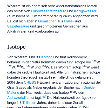
Wolfram ist ein chemisch sehr widerstandsfähiges Metall,
das selbst von
Fluorwasserstoffsäure
und
Königswasser
(zumindest bei Zimmertemperatur) kaum angegriffen wird.
Es löst sich aber in
Gemischen
aus
Fluss-
und
Salpetersäure
und geschmolzenen Gemischen aus
Alkalinitraten und -carbonaten auf.
Isotope
Von Wolfram sind 33
Isotope
und fünf
Kernisomere
180
bekannt. In der Natur kommen davon fünf Isotope vor
W,
182
183
184
186
184
W,
W,
W und
W. Das Wolframisotop
W weist
dabei die größte Häufigkeit auf. Alle fünf natürlichen Isotope
könnten theoretisch instabil sein, allerdings gelang erst
2004 dem
CRESST
-Experiment am
Laboratori nazionali del
Gran Sasso
als Nebenergebnis der Suche nach
Dunkler
180
Materie
der Nachweis, dass das Isotop
W dem
[
53
]
Alphazerfall
unterliegt.
Die Halbwertszeit beträgt extrem
lange 1,8
Trillionen
Jahre, daher ist dieser Zerfall in
[
54
]
normaler Laborumgebung nicht nachweisbar.
Die