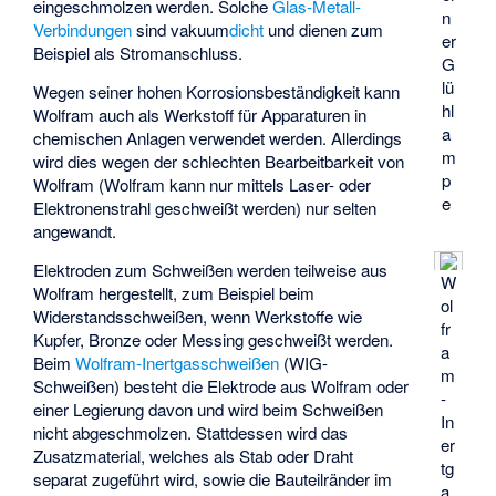
eingeschmolzen werden. Solche
Glas-Metall-
n
Verbindungen
sind vakuum
dicht
und dienen zum
er
Beispiel als Stromanschluss.
G
lü
Wegen seiner hohen Korrosionsbeständigkeit kann
hl
Wolfram auch als Werkstoff für Apparaturen in
a
chemischen Anlagen verwendet werden. Allerdings
m
wird dies wegen der schlechten Bearbeitbarkeit von
p
Wolfram (Wolfram kann nur mittels Laser- oder
e
Elektronenstrahl geschweißt werden) nur selten
angewandt.
Elektroden zum Schweißen werden teilweise aus
W
Wolfram hergestellt, zum Beispiel beim
ol
Widerstandsschweißen, wenn Werkstoffe wie
fr
Kupfer, Bronze oder Messing geschweißt werden.
a
Beim
Wolfram-Inertgasschweißen
(WIG-
m
Schweißen) besteht die Elektrode aus Wolfram oder
-
einer Legierung davon und wird beim Schweißen
In
nicht abgeschmolzen. Stattdessen wird das
er
Zusatzmaterial, welches als Stab oder Draht
tg
separat zugeführt wird, sowie die Bauteilränder im
a