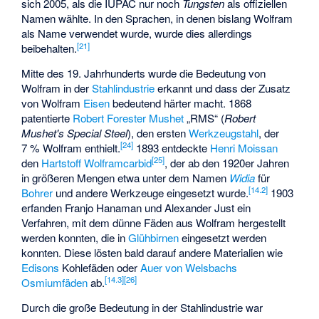
sich 2005, als die IUPAC nur noch
Tungsten
als offiziellen
Namen wählte. In den Sprachen, in denen bislang Wolfram
als Name verwendet wurde, wurde dies allerdings
[
21
]
beibehalten.
Mitte des 19. Jahrhunderts wurde die Bedeutung von
Wolfram in der
Stahlindustrie
erkannt und dass der Zusatz
von Wolfram
Eisen
bedeutend härter macht. 1868
patentierte
Robert Forester Mushet
„RMS“ (
Robert
Mushet's Special Steel
), den ersten
Werkzeugstahl
, der
[
24
]
7 % Wolfram enthielt.
1893 entdeckte
Henri Moissan
[
25
]
den
Hartstoff
Wolframcarbid
, der ab den 1920er Jahren
in größeren Mengen etwa unter dem Namen
Widia
für
[
14.2
]
Bohrer
und andere Werkzeuge eingesetzt wurde.
1903
erfanden
Franjo Hanaman
und
Alexander Just
ein
Verfahren, mit dem dünne Fäden aus Wolfram hergestellt
werden konnten, die in
Glühbirnen
eingesetzt werden
konnten. Diese lösten bald darauf andere Materialien wie
Edisons
Kohlefäden oder
Auer von Welsbachs
[
14.3
]
[
26
]
Osmiumfäden
ab.
Durch die große Bedeutung in der Stahlindustrie war