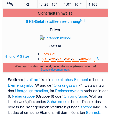
183
7
−5
1/2
1,128 · 10
1,07 · 10
4,166
W
Sicherheitshinweise
[
11
]
GHS-Gefahrstoffkennzeichnung
Pulver
Gefahr
H:
228
​‐​
252
H- und P-Sätze
[
11
]
P:
210
​‐​
235
​‐​
240
​‐​
241
​‐​
280
​‐​
403+235
Wenn nicht anders vermerkt, gelten die angegebenen Daten bei
Standardbedingungen
.
Wolfram
[
ˈvɔlfram
] ist ein
chemisches Element
mit dem
Elementsymbol
W und der
Ordnungszahl
74. Es zählt zu
den
Übergangsmetallen
, im
Periodensystem
steht es in der
6.
Nebengruppe
(Gruppe 6) oder
Chromgruppe
. Wolfram
ist ein weißglänzendes
Schwermetall
hoher Dichte, das
bereits bei sehr geringen Verunreinigungen
spröde
wird. Es
ist das chemische Element mit dem höchsten
Schmelz-